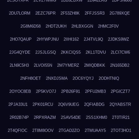
2CSOTXFR
2CVZ7WMG
2D26EBXW
2D942LRG
2DPSN680
2DU7LORM
2EZC76PR
2F53ZH8K
2FFJSSR3
2G789XQE
2G8M6D58
2HDT2UKH
2HLBXGGN
2HMC2F0V
2HO7QAUP
2HYWPJNU
2IIHI162
2J4TVL9Q
2JDKS9WZ
2JG4QYDE
2JSJLGSQ
2KKCIQS5
2KL1TDVU
2LCI7CW6
2LN9C5H3
2LVOI55N
2M7YMERZ
2MIQDBKK
2N165DB2
2NFH8OET
2NXDJSMA
2OC6YQYJ
2ODHTNIQ
2OYOC8EB
2P5KVO7J
2PB26F91
2PFU2MB3
2PGICZT7
2PJA33U1
2PK01RCU
2Q6V9UEG
2QFIABDG
2QYABSTR
2R02B74P
2RPXRAZM
2SAV54DE
2SS1XHM0
2T0TIR21
2T4QFIOC
2T8M8OOV
2TGAD2ZO
2TMUAAY5
2TOT3HO1