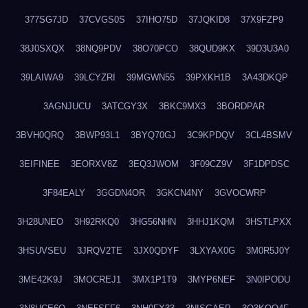
377SG7JD
37CVGS0S
37IHO75D
37JQKID8
37X9FZP9
38J0SXQX
38NQ9PDV
38O70PCO
38QUD9KX
39D3U3A0
39LAIWA9
39LCYZRI
39MGWN55
39PXKH1B
3A43DKQP
3AGNJUCU
3ATCGY3X
3BKC9MX3
3BORDPAR
3BVH0QRQ
3BWP93L1
3BYQ70GJ
3C9KPDQV
3CL4BSMV
3EIFINEE
3EORXV8Z
3EQ3JWOM
3F09CZ9V
3F1DPDSC
3F84EALY
3GGDN4OR
3GKCN4NY
3GVOCWRP
3H28UNEO
3H92RKQ0
3HG56NHN
3HHJ1KQM
3HSTLPXX
3HSUVSEU
3JRQV2TE
3JX0QDYF
3LXYAX0G
3M0R5J0Y
3ME42K9J
3MOCREJ1
3MX1P1T9
3MYP6NEF
3N0IPODU