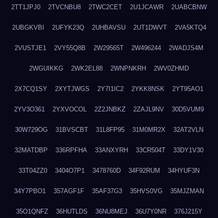
2TT1JPJ0
2TVCNBU8
2TWC2CET
2U1JCAWR
2UABCBNW
2UBGKVBI
2UFYK23Q
2UHBAVSU
2UT1DWVT
2VA5KTQ4
2VUSTJE1
2VY55Q8B
2W29565T
2W496244
2WADJS4M
2WGUIKKG
2WK2EL88
2WNPNKRH
2WV0ZHMD
2X7CQ1SY
2XYTJWGS
2Y7I1IC2
2YKK8NSK
2YT95AO1
2YV3O361
2YXVOCOL
2Z2JNBKZ
2ZAJL9NV
30D5VUM9
30W729OG
31BVSCBT
31L8FP95
31M0MR2X
32AT2VLN
32MATDBP
336RPFHA
33ANXYRH
33CR504T
33DY1V30
33T04ZZ0
3404O7P1
3478760D
34F92RUM
34HYUF3N
34Y7PBO1
357AGF1F
35AF37G3
35HVS0VG
35MJZMAN
35O1QNFZ
36HUTLDS
36NU8MEJ
36U7Y0NR
376J215Y