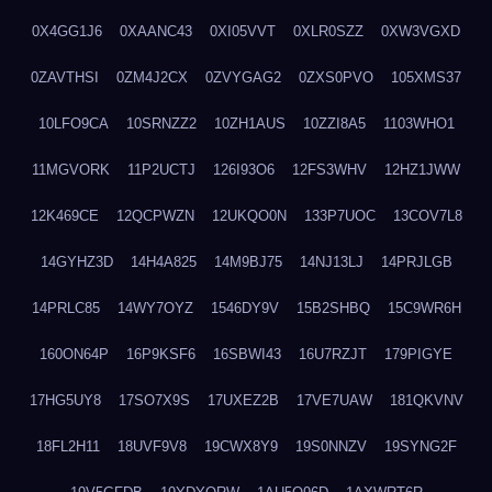
0X4GG1J6
0XAANC43
0XI05VVT
0XLR0SZZ
0XW3VGXD
0ZAVTHSI
0ZM4J2CX
0ZVYGAG2
0ZXS0PVO
105XMS37
10LFO9CA
10SRNZZ2
10ZH1AUS
10ZZI8A5
1103WHO1
11MGVORK
11P2UCTJ
126I93O6
12FS3WHV
12HZ1JWW
12K469CE
12QCPWZN
12UKQO0N
133P7UOC
13COV7L8
14GYHZ3D
14H4A825
14M9BJ75
14NJ13LJ
14PRJLGB
14PRLC85
14WY7OYZ
1546DY9V
15B2SHBQ
15C9WR6H
160ON64P
16P9KSF6
16SBWI43
16U7RZJT
179PIGYE
17HG5UY8
17SO7X9S
17UXEZ2B
17VE7UAW
181QKVNV
18FL2H11
18UVF9V8
19CWX8Y9
19S0NNZV
19SYNG2F