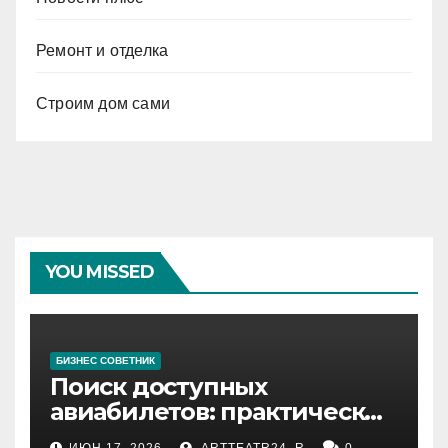
Ремонт и отделка
Строим дом сами
YOU MISSED
БИЗНЕС СОВЕТНИК
Поиск доступных
авиабилетов: практические
рекомендации
ИЮН 17, 2026
ARTTEATR24_R
0