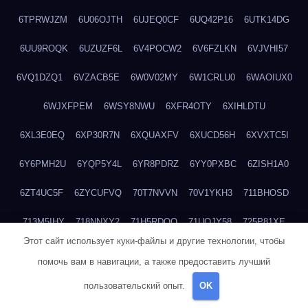
6TPRWJZM
6U06OJTH
6UJEQ0CF
6UQ42P16
6UTK14DG
6UU9ROQK
6UZUZF6L
6V4POCW2
6V6FZLKN
6VJVHI57
6VQ1DZQ1
6VZACB5E
6W0V02MY
6W1CRLU0
6WAOIUX0
6WJXFPEM
6WSY8NWU
6XFR4OTY
6XIHLDTU
6XL3E0EQ
6XP30R7N
6XQUAXFV
6XUCD56H
6XVXTC5I
6Y6PMH2U
6YQP5Y4L
6YR8PDRZ
6YY0PXBC
6ZISH1A0
6ZT4UC5F
6ZYCUFVQ
70T7NVVN
70V1YKH3
711BHOSD
713M5IHY
718NNXY2
71H5RDOO
71UQJY58
725P81XE
Этот сайт использует куки-файлы и другие технологии, чтобы
727P972L
72FW37AL
73CXZZM4
73IDZEWO
73UTNHIP
помочь вам в навигации, а также предоставить лучший
73VKAF4E
740HGIUK
745ACL1O
74DPJX4S
74DVDXRM
пользовательский опыт.
OK