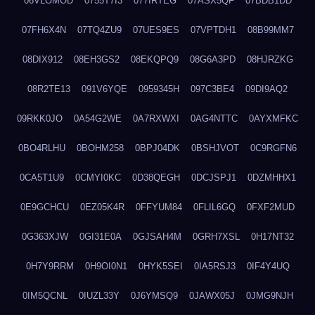
06VLOMOD
0755T7I3
077IRTEG
07ASX5QF
07BDB1DD
07FH6X4N
07TQ4ZU9
07UES9ES
07VPTDH1
08B99MM7
08DIX912
08EH3GS2
08EKQPQ9
08G6A3PD
08HJRZKG
08R2TE13
091V6YQE
0959345H
097C3BE4
09DI9AQ2
09RKK0JO
0A54G2WE
0A7RXWXI
0AG4NTTC
0AYXMFKC
0BO4RLHU
0BOHM258
0BPJ04DK
0BSHJVOT
0C9RGFN6
0CA5T1U9
0CMYI0KC
0D38QEGH
0DCJSPJ1
0DZMHHX1
0E9GCHCU
0EZ05K4R
0FFYUM84
0FLIL6GQ
0FXF2MUD
0G363XJW
0GI31E0A
0GJSAH4M
0GRH7XSL
0H17NT32
0H7Y9RRM
0H9OI0N1
0HYK5SEI
0IA5RSJ3
0IF4Y4UQ
0IM5QCNL
0IUZL33Y
0J6YMSQ9
0JAWX05J
0JMG9NJH