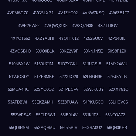
4TSJ6PJX
4U48QGQ2
4UMM8LXA
4UNHPQM1
4URT243L
4VFMWJZ0
4VGSLXPJ
4VJZYO02
4VNW7KSQ
4W6ZE1F7
4WP2PW82
4WQWQXX8
4WXQZN38
4X7TT8GV
4XYOT662
4XZYAUHI
4YQHH612
4Z52SO0V
4ZP14UIL
4ZVGSBH0
50JO9B1K
50KZ2V9P
50NNJN5E
50S8F1Z0
510NBX1W
5160U7JM
51D7XGKL
51JUGSIB
51MY24WU
51VJOSDY
51ZE8MKB
522X4O28
52D4GH9B
52FJKYTB
52MOA4HC
52SYO0Q2
52TPECFV
52W5K0BY
52XXY91Q
53ATDBWI
53EKZAMH
53Z8FUAW
54PKU5CO
551HGV0S
553WPS4S
55FLR3W1
55IE9L4V
55JKJF3L
55NCOA72
55QDIRSM
55XAQHMU
56975PIR
56GSA0U2
56QN3KEB