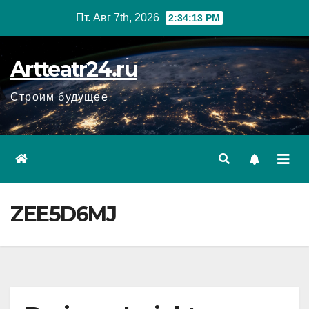
Перейти
Пт. Авг 7th, 2026
2:34:14 PM
к
содержанию
Artteatr24.ru
Строим будущее
ZEE5D6MJ