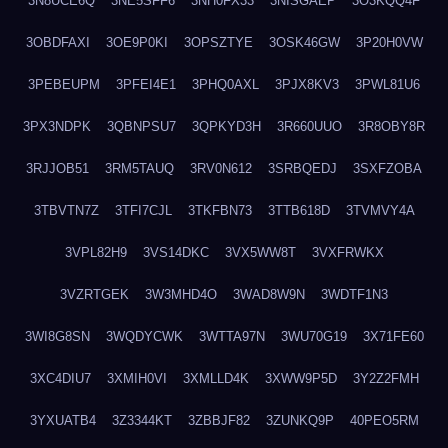
3N8UCE6Q
3NE5SFF6
3NH0FX33
3NISGAEP
3O3KQQ4F
3OBDFAXI
3OE9P0KI
3OPSZTYE
3OSK46GW
3P20H0VW
3PEBEUPM
3PFEI4E1
3PHQ0AXL
3PJX8KV3
3PWL81U6
3PX3NDPK
3QBNPSU7
3QPKYD3H
3R660UUO
3R8OBY8R
3RJJOB51
3RM5TAUQ
3RV0N612
3SRBQEDJ
3SXFZOBA
3TBVTN7Z
3TFI7CJL
3TKFBN73
3TTB618D
3TVMVY4A
3VPL82H9
3VS14DKC
3VX5WW8T
3VXFRWKX
3VZRTGEK
3W3MHD4O
3WAD8W9N
3WDTF1N3
3WI8G8SN
3WQDYCWK
3WTTA97N
3WU70G19
3X71FE60
3XC4DIU7
3XMIH0VI
3XMLLD4K
3XWW9P5D
3Y2Z2FMH
3YXUATB4
3Z3344KT
3ZBBJF82
3ZUNKQ9P
40PEO5RM