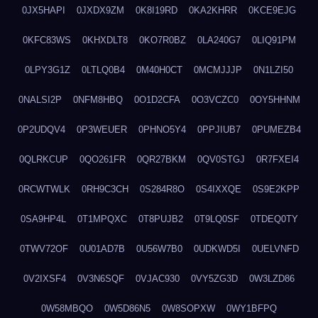
0JX5HAPI
0JXDX9ZM
0K8I19RD
0KA2KHRR
0KCE9EJG
0KFC83WS
0KHXDLT8
0KO7R0BZ
0LA240G7
0LIQ91PM
0LPY3G1Z
0LTLQ0B4
0M40H0CT
0MCMJJJP
0N1LZI50
0NALSI2P
0NFM8HBQ
0O1D2CFA
0O3VCZC0
0OY5HHNM
0P2UDQV4
0P3WEUER
0PHNO5Y4
0PPJIUB7
0PUMEZB4
0QLRKCUP
0QO261FR
0QR27BKM
0QV0STGJ
0R7FXEI4
0RCWTWLK
0RH9C3CH
0S284R8O
0S4IXXQE
0S9E2KPP
0SA9HP4L
0T1MPQXC
0T8PUJB2
0T9LQ0SF
0TDEQ0TY
0TWV72OF
0U01AD7B
0U56W7B0
0UDKWD5I
0UELVNFD
0V2IXSF4
0V3N6SQF
0VJAC930
0VY5ZG3D
0W3LZD86
0W58MBQO
0W5D86N5
0W8SOPXW
0WY1BFPQ