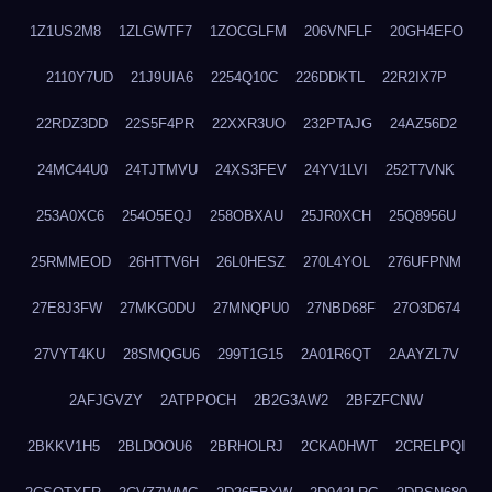
1Z1US2M8
1ZLGWTF7
1ZOCGLFM
206VNFLF
20GH4EFO
2110Y7UD
21J9UIA6
2254Q10C
226DDKTL
22R2IX7P
22RDZ3DD
22S5F4PR
22XXR3UO
232PTAJG
24AZ56D2
24MC44U0
24TJTMVU
24XS3FEV
24YV1LVI
252T7VNK
253A0XC6
254O5EQJ
258OBXAU
25JR0XCH
25Q8956U
25RMMEOD
26HTTV6H
26L0HESZ
270L4YOL
276UFPNM
27E8J3FW
27MKG0DU
27MNQPU0
27NBD68F
27O3D674
27VYT4KU
28SMQGU6
299T1G15
2A01R6QT
2AAYZL7V
2AFJGVZY
2ATPPOCH
2B2G3AW2
2BFZFCNW
2BKKV1H5
2BLDOOU6
2BRHOLRJ
2CKA0HWT
2CRELPQI