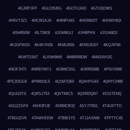
4GJRPJFP
4GLC8SBG
4GOTUJAD
4GTUQOMS
4H5VY3Z1
4HCW1AJA
4HINPU4S
4HSR603T
4HVMV9QI
4I5H850W
4IL73M3I
4JGM8GIJ
4JH8IPKK
4JS349D2
4K2GFW1N
4K4KVN36
4KML855I
4KNS3G0Y
4KQJIFMI
4KWTO3AT
4LXNH9M8
4M8RR8DW
4NNSAVOG
4NOFJHTI
4NRBYMY1
4O9WC0SL
4ORR508B
4P5VX889
4PE2DGG9
4PW810LS
4Q1M7Q60
4QAHYG43
4QHYCH8B
4QL610TS
4QRSJ753
4QVTMIC5
4QXRDQN7
4S31TENQ
4SGZZGF9
4SHI3FUE
4SRMCB32
4SYJTR01
4T4UXTTO
4T8GUZVK
4TAWVEKW
4TBBI1Y5
4TJ1ASNW
4TPTYC45