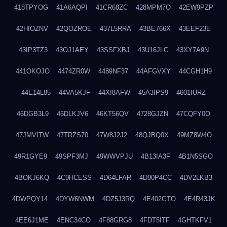
418TPYOG
41A6AQPI
41CR68ZC
428MPM7O
42EW9PZP
42HIOZNV
42QOZROE
437L5RRA
43BE766X
43EEF23E
43IP3TZ3
43OJ1AEY
43SSFXBJ
43U16JLC
43XY7A9N
441OKOJO
4474ZR0W
4489NF37
44AFGVXY
44CGH1H9
44E14L85
44VA5KJF
44XI8AFW
45A3IPS9
4601IURZ
46DGB3L9
46DLKJV6
46KT56QV
4728GJZN
47CQFY0O
47JMVITW
47TRZS70
47W8J2J2
48QJBQ0X
49MZ8W4O
49R1GYE9
49SPF3MJ
49WWVPJU
4B13IA3F
4B1N5SGO
4BOKJ6KQ
4C9HCESS
4D64LFAR
4D90P4CC
4DV2LKB3
4DWPQY14
4DYW6NWM
4DZ5J3RQ
4E402GTO
4E4R43JK
4EE6J1ME
4ENC34CO
4F88GRG8
4FDT5ITF
4GHTKFV1