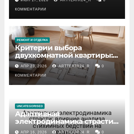
КОММЕНТАРИИ
РЕМОНТ И ОТДЕЛКА
Критерии выбора
двухкомнатной квартиры:
планировка, площадь,
АПР 23, 2026
ARTTEATR24_R
0
состояние и документация
КОММЕНТАРИИ
UNCATEGORISED
Адаптивная
электродинамика страсти:
влияние анализа
АПР 16, 2026
ARTTEATR24_R
0