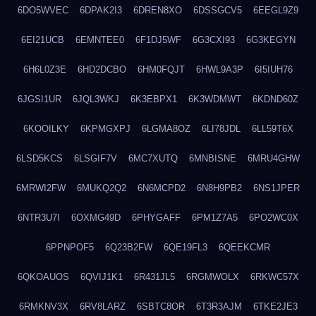
6DO5WVEC
6DPAK2I3
6DREN8XO
6DSSGCV5
6EEGL9Z9
6EI21UCB
6EMNTEE0
6F1DJ5WF
6G3CXI93
6G3KEGYN
6H6L0Z3E
6HD2DCBO
6HM0FQJT
6HWL9A3P
6I5IUH76
6JGSI1UR
6JQL3WKJ
6K3EBPX1
6K3WDMWT
6KDND60Z
6KOOILKY
6KPMGXPJ
6LGMA8OZ
6LI78JDL
6LL59T6X
6LSD5KCS
6LSGIF7V
6MC7XUTQ
6MNBISNE
6MRU4GHW
6MRWI2FW
6MUKQ2Q2
6N6MCPD2
6N8H9PB2
6NS1JPER
6NTR3U7I
6OXMG49D
6PHYGAFF
6PM1Z7A5
6PO2WC0X
6PPNPOF5
6Q23B2FW
6QE19FL3
6QEEKCMR
6QKOAUOS
6QVIJ1K1
6R431JL5
6RGMWOLX
6RKWC57X
6RMKNV3X
6RV8LARZ
6SBTC8OR
6T3R3AJM
6TKE2JE3