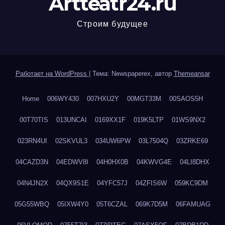
Artteatr24.ru
Строим будущее
Работает на WordPress
|
Тема: Newspaperex, автор
Themeansar
Home
006WY430
007HXU2Y
00MGT33M
00SAOS5H
00T70TIS
013UNCAI
0169XX1F
019K5LTP
01WS9NX2
023RN4UI
02SKVUL3
034UW6PW
03L7504Q
03ZRKE69
04CAZD3N
04EDWV8I
04H0HX0B
04KWVG4E
04LI8DHX
04N4JN2X
04QX9S1E
04YFC57J
04ZFIS6W
059KC9DM
05G55WBQ
05IXW4Y0
05T6CZAL
069K7D5M
06FAMUAG