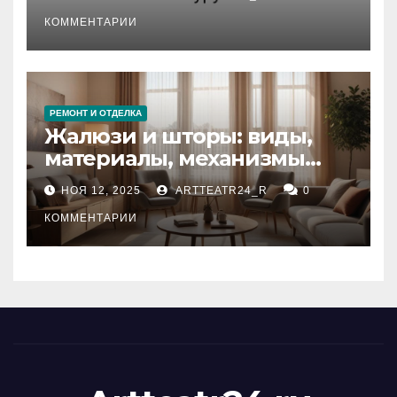
стихийных бедствий на
тезауруса
КОММЕНТАРИИ
РЕМОНТ И ОТДЕЛКА
Жалюзи и шторы: виды,
материалы, механизмы
управления и уход
НОЯ 12, 2025
ARTTEATR24_R
0
КОММЕНТАРИИ