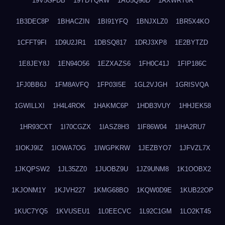
19V5GFDB
19YDYQRW
1AU5Q96D
1AXWRT6R
1B3DEC8P
1BHACZIN
1BI91YFQ
1BNJXLZ0
1BR5X4KO
1CFFT9FI
1D9U2JR1
1DBSQ817
1DRJ3XP8
1E2BYTZD
1E8JEY8J
1EN94O56
1EZXAZS6
1FH0C41J
1FIP186C
1FJ0BB6J
1FM8AVFQ
1FP03I5E
1GL2VJGH
1GRISVQA
1GWILLXI
1H4L4ROK
1HAKMC6P
1HDB3VUY
1HHJEK58
1HR93CXT
1I70CGZX
1IASZ8H3
1IF86W04
1IHA2RU7
1IOKJ9IZ
1IOWA7OG
1IWGPKRW
1JEZBYO7
1JFVZL7X
1JKQPSW2
1JL35ZZ0
1JUOBZ9U
1JZ9UNM8
1K1OOBX2
1KJONM1Y
1KJVH227
1KMG68BO
1KQW0D9E
1KUB22OP
1KUC7YQ5
1KVUSEU1
1L0EECVC
1L92C1GM
1LO2KT45