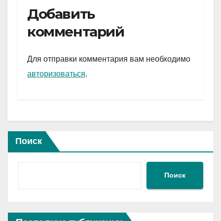
e
er
at
ail
р
Добавить
gr
s
а
комментарий
a
A
в
m
p
и
Для отправки комментария вам необходимо
p
ть
авторизоваться
.
Поиск
Поиск