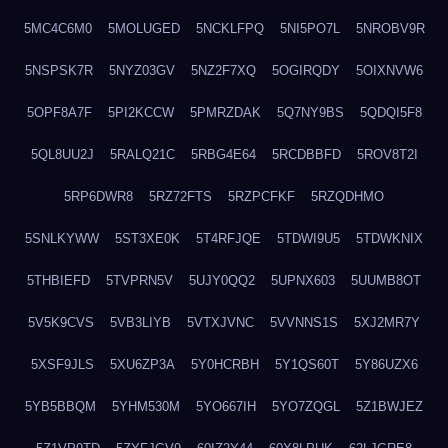
5MC4C6M0
5MOLUGED
5NCKLFPQ
5NI5PO7L
5NROBV9R
5NSPSK7R
5NYZ03GV
5NZ2F7XQ
5OGIRQDY
5OIXNVW6
5OPF8A7F
5PI2KCCW
5PMRZDAK
5Q7NY9BS
5QDQI5F8
5QL8UU2J
5RALQ21C
5RBG4E64
5RCDBBFD
5ROV8T2I
5RP6DWR8
5RZ72FTS
5RZPCFKF
5RZQDHMO
5SNLKYWW
5ST3XE0K
5T4RFJQE
5TDWI9U5
5TDWKNIX
5THBIEFD
5TVPRN5V
5UJY0QQ2
5UPNX603
5UUMB8OT
5V5K9CVS
5VB3LIYB
5VTXJVNC
5VVNNS1S
5XJ2MR7Y
5XSF9JLS
5XU6ZP3A
5Y0HCRBH
5Y1QS60T
5Y86UZX6
5YB5BBQM
5YHM530M
5YO667IH
5YO7ZQGL
5Z1BWJEZ