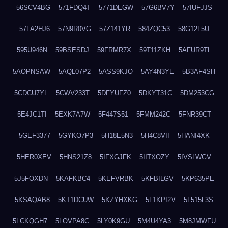
56SCV4BG
571FDQ4T
5771DEGW
57G6BV7Y
57IUFJJS
57LA2HJ6
57N9R0VG
57Z141YR
584ZQC53
58G12L5U
595U946N
59BSESDJ
59FRMR7X
59T11ZKH
5AFUR9TL
5AOPNSAW
5AQL07P2
5ASS9KJO
5AY4N3YE
5B3AF4SH
5CDCU7YL
5CWV233T
5DFYUFZ0
5DKYT31C
5DM253CG
5E4JC1TI
5EXK7A7W
5F447S51
5FMM242C
5FNR39CT
5GEF3377
5GYKO7P3
5H18E5N3
5H4C8VII
5HANI4XK
5HER0XEV
5HNS21Z8
5IFXGJFK
5IITXOZY
5IVSLWGV
5J5FOXDN
5KAFKBC4
5KEFVRBK
5KFBILGV
5KP635PE
5KSAQAB8
5KT1DCUW
5KZYHXKG
5L1KPI2V
5L515L3S
5LCKQGH7
5LOVPA8C
5LY0K9GU
5M4U4YA3
5M8JMWFU