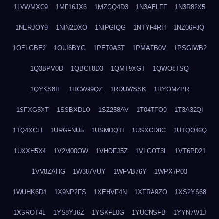
1LVWMXC9
1MF16JX6
1MZGQ4D3
1N3AELFF
1N3R82X5
1NERJOY9
1NIN2DXO
1NIPGIQG
1NTYF4RH
1NZ06F8Q
1OELGBE2
1OUI6BYG
1PET0A5T
1PMAFB0V
1PSGIWB2
1Q3BPV0D
1QBCT8D3
1QMT9XGT
1QWO8TSQ
1QYKS8IF
1RCW99QZ
1RDUWSSK
1RYOMZPR
1SFXG5XT
1SSBXDLO
1SZ258AV
1T04TFO9
1T3A32QI
1TQ4XCLI
1URGFNU5
1USMDQTI
1USXOD9C
1UTQO46Q
1UXXH5X4
1V2M00OW
1VHOFJ5Z
1VLGOT3L
1VT6PD21
1VV8ZAHG
1W387VUY
1WFVB76Y
1WPX7P03
1WUHK6D4
1X9NP2FS
1XEHVF4N
1XFRA9ZO
1XS2YS68
1XSROT4L
1YS8YJ6Z
1YSKFL0G
1YUCNSFB
1YYN7W1J