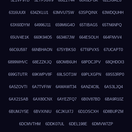
5Z1VP9TD
5ZYFJGV9
60IZ2Y44
60X8LPUK
62LJGRE8
6316UU0I
634ZKLU1
63MVU7SW
63SPQINX
63WDQUHH
63X60DYM
64996J11
659M6G4O
65TIBAG5
65TN6NPQ
65UV4E1K
660K94O5
663467JW
664ESOLH
664FNVV4
66C6U597
66NBHAON
675YBKS0
67T6PVX5
67UCAPT0
6899WHVC
68EZZKJQ
68OMB6UH
68PDCJPV
68QHDOI3
699GTUTR
69KWPV8F
69LSOT1W
69PLXGPN
69S53RP0
6A5ZOVTI
6A7TVFIW
6AMAWT34
6ANZ4C8L
6AS3LJQ4
6AX21SAB
6AX80CNX
6AYEZFQ7
6B0V87BD
6BA9R10Z
6BUMJY5E
6BVXINIU
6CJKUI7J
6D1OSCXH
6D8BUPZM
6DCMVTHM
6DDK07UL
6DEL198E
6DMVW7ZP