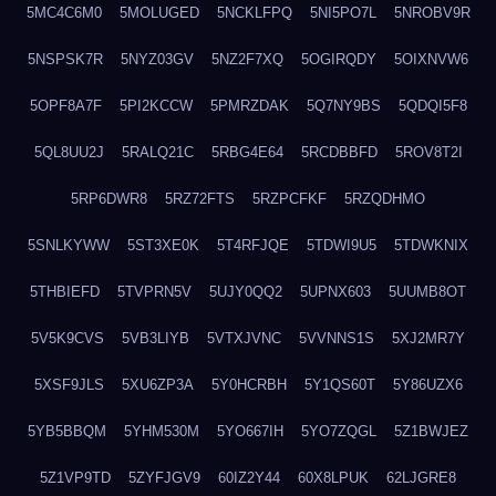
5MC4C6M0
5MOLUGED
5NCKLFPQ
5NI5PO7L
5NROBV9R
5NSPSK7R
5NYZ03GV
5NZ2F7XQ
5OGIRQDY
5OIXNVW6
5OPF8A7F
5PI2KCCW
5PMRZDAK
5Q7NY9BS
5QDQI5F8
5QL8UU2J
5RALQ21C
5RBG4E64
5RCDBBFD
5ROV8T2I
5RP6DWR8
5RZ72FTS
5RZPCFKF
5RZQDHMO
5SNLKYWW
5ST3XE0K
5T4RFJQE
5TDWI9U5
5TDWKNIX
5THBIEFD
5TVPRN5V
5UJY0QQ2
5UPNX603
5UUMB8OT
5V5K9CVS
5VB3LIYB
5VTXJVNC
5VVNNS1S
5XJ2MR7Y
5XSF9JLS
5XU6ZP3A
5Y0HCRBH
5Y1QS60T
5Y86UZX6
5YB5BBQM
5YHM530M
5YO667IH
5YO7ZQGL
5Z1BWJEZ
5Z1VP9TD
5ZYFJGV9
60IZ2Y44
60X8LPUK
62LJGRE8