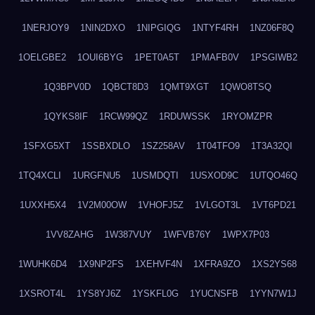
1NERJOY9
1NIN2DXO
1NIPGIQG
1NTYF4RH
1NZ06F8Q
1OELGBE2
1OUI6BYG
1PET0A5T
1PMAFB0V
1PSGIWB2
1Q3BPV0D
1QBCT8D3
1QMT9XGT
1QWO8TSQ
1QYKS8IF
1RCW99QZ
1RDUWSSK
1RYOMZPR
1SFXG5XT
1SSBXDLO
1SZ258AV
1T04TFO9
1T3A32QI
1TQ4XCLI
1URGFNU5
1USMDQTI
1USXOD9C
1UTQO46Q
1UXXH5X4
1V2M00OW
1VHOFJ5Z
1VLGOT3L
1VT6PD21
1VV8ZAHG
1W387VUY
1WFVB76Y
1WPX7P03
1WUHK6D4
1X9NP2FS
1XEHVF4N
1XFRA9ZO
1XS2YS68
1XSROT4L
1YS8YJ6Z
1YSKFL0G
1YUCNSFB
1YYN7W1J