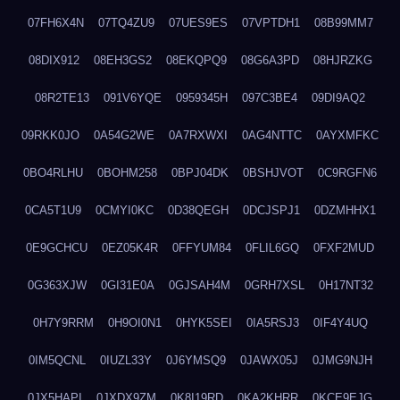
07FH6X4N
07TQ4ZU9
07UES9ES
07VPTDH1
08B99MM7
08DIX912
08EH3GS2
08EKQPQ9
08G6A3PD
08HJRZKG
08R2TE13
091V6YQE
0959345H
097C3BE4
09DI9AQ2
09RKK0JO
0A54G2WE
0A7RXWXI
0AG4NTTC
0AYXMFKC
0BO4RLHU
0BOHM258
0BPJ04DK
0BSHJVOT
0C9RGFN6
0CA5T1U9
0CMYI0KC
0D38QEGH
0DCJSPJ1
0DZMHHX1
0E9GCHCU
0EZ05K4R
0FFYUM84
0FLIL6GQ
0FXF2MUD
0G363XJW
0GI31E0A
0GJSAH4M
0GRH7XSL
0H17NT32
0H7Y9RRM
0H9OI0N1
0HYK5SEI
0IA5RSJ3
0IF4Y4UQ
0IM5QCNL
0IUZL33Y
0J6YMSQ9
0JAWX05J
0JMG9NJH
0JX5HAPI
0JXDX9ZM
0K8I19RD
0KA2KHRR
0KCE9EJG