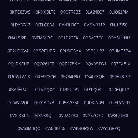
0KFC83WS
0KHXDLT8
0KO7R0BZ
0LA240G7
0LIQ91PM
0LPY3G1Z
0LTLQ0B4
0M40H0CT
0MCMJJJP
0N1LZI50
0NALSI2P
0NFM8HBQ
0O1D2CFA
0O3VCZC0
0OY5HHNM
0P2UDQV4
0P3WEUER
0PHNO5Y4
0PPJIUB7
0PUMEZB4
0QLRKCUP
0QO261FR
0QR27BKM
0QV0STGJ
0R7FXEI4
0RCWTWLK
0RH9C3CH
0S284R8O
0S4IXXQE
0S9E2KPP
0SA9HP4L
0T1MPQXC
0T8PUJB2
0T9LQ0SF
0TDEQ0TY
0TWV72OF
0U01AD7B
0U56W7B0
0UDKWD5I
0UELVNFD
0V2IXSF4
0V3N6SQF
0VJAC930
0VY5ZG3D
0W3LZD86
0W58MBQO
0W5D86N5
0W8SOPXW
0WY1BFPQ