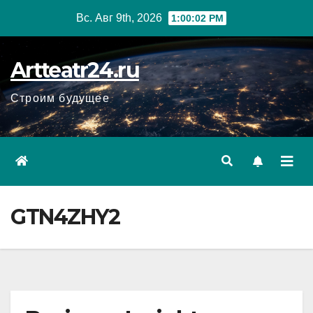
Перейти
Вс. Авг 9th, 2026
1:00:03 PM
к
содержанию
Artteatr24.ru
Строим будущее
GTN4ZHY2