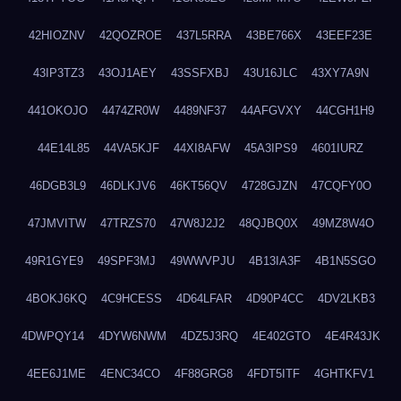
42HIOZNV
42QOZROE
437L5RRA
43BE766X
43EEF23E
43IP3TZ3
43OJ1AEY
43SSFXBJ
43U16JLC
43XY7A9N
441OKOJO
4474ZR0W
4489NF37
44AFGVXY
44CGH1H9
44E14L85
44VA5KJF
44XI8AFW
45A3IPS9
4601IURZ
46DGB3L9
46DLKJV6
46KT56QV
4728GJZN
47CQFY0O
47JMVITW
47TRZS70
47W8J2J2
48QJBQ0X
49MZ8W4O
49R1GYE9
49SPF3MJ
49WWVPJU
4B13IA3F
4B1N5SGO
4BOKJ6KQ
4C9HCESS
4D64LFAR
4D90P4CC
4DV2LKB3
4DWPQY14
4DYW6NWM
4DZ5J3RQ
4E402GTO
4E4R43JK
4EE6J1ME
4ENC34CO
4F88GRG8
4FDT5ITF
4GHTKFV1