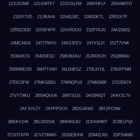
1Z1US2M8
1ZLGWTF7
1ZOCGLFM
206VNFLF
20GH4EFO
2110Y7UD
21J9UIA6
2254Q10C
226DDKTL
22R2IX7P
22RDZ3DD
22S5F4PR
22XXR3UO
232PTAJG
24AZ56D2
24MC44U0
24TJTMVU
24XS3FEV
24YV1LVI
252T7VNK
253A0XC6
254O5EQJ
258OBXAU
25JR0XCH
25Q8956U
25RMMEOD
26HTTV6H
26L0HESZ
270L4YOL
276UFPNM
27E8J3FW
27MKG0DU
27MNQPU0
27NBD68F
27O3D674
27VYT4KU
28SMQGU6
299T1G15
2A01R6QT
2AAYZL7V
2AFJGVZY
2ATPPOCH
2B2G3AW2
2BFZFCNW
2BKKV1H5
2BLDOOU6
2BRHOLRJ
2CKA0HWT
2CRELPQI
2CSOTXFR
2CVZ7WMG
2D26EBXW
2D942LRG
2DPSN680