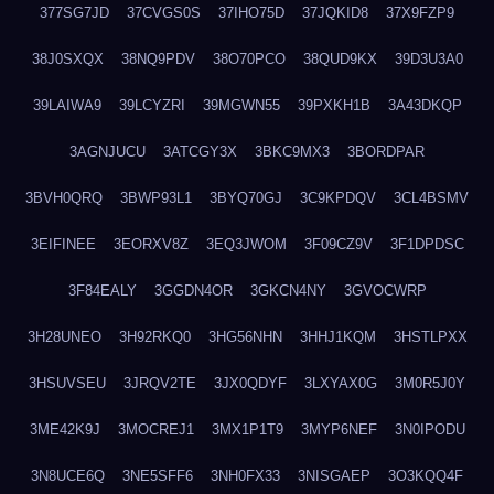
377SG7JD
37CVGS0S
37IHO75D
37JQKID8
37X9FZP9
38J0SXQX
38NQ9PDV
38O70PCO
38QUD9KX
39D3U3A0
39LAIWA9
39LCYZRI
39MGWN55
39PXKH1B
3A43DKQP
3AGNJUCU
3ATCGY3X
3BKC9MX3
3BORDPAR
3BVH0QRQ
3BWP93L1
3BYQ70GJ
3C9KPDQV
3CL4BSMV
3EIFINEE
3EORXV8Z
3EQ3JWOM
3F09CZ9V
3F1DPDSC
3F84EALY
3GGDN4OR
3GKCN4NY
3GVOCWRP
3H28UNEO
3H92RKQ0
3HG56NHN
3HHJ1KQM
3HSTLPXX
3HSUVSEU
3JRQV2TE
3JX0QDYF
3LXYAX0G
3M0R5J0Y
3ME42K9J
3MOCREJ1
3MX1P1T9
3MYP6NEF
3N0IPODU
3N8UCE6Q
3NE5SFF6
3NH0FX33
3NISGAEP
3O3KQQ4F