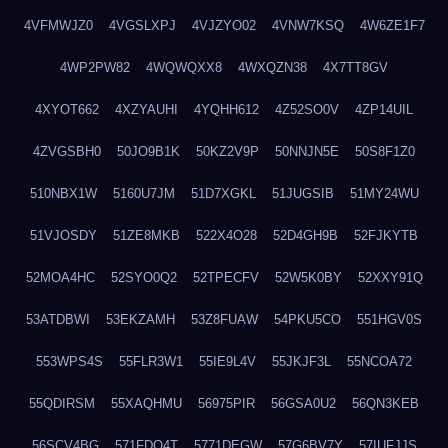
4VFMWJZ0
4VGSLXPJ
4VJZYO02
4VNW7KSQ
4W6ZE1F7
4WP2PW82
4WQWQXX8
4WXQZN38
4X7TT8GV
4XYOT662
4XZYAUHI
4YQHH612
4Z52SO0V
4ZP14UIL
4ZVGSBH0
50JO9B1K
50KZ2V9P
50NNJN5E
50S8F1Z0
510NBX1W
5160U7JM
51D7XGKL
51JUGSIB
51MY24WU
51VJOSDY
51ZE8MKB
522X4O28
52D4GH9B
52FJKYTB
52MOA4HC
52SYO0Q2
52TPECFV
52W5K0BY
52XXY91Q
53ATDBWI
53EKZAMH
53Z8FUAW
54PKU5CO
551HGV0S
553WPS4S
55FLR3W1
55IE9L4V
55JKJF3L
55NCOA72
55QDIRSM
55XAQHMU
56975PIR
56GSA0U2
56QN3KEB
56SCV4BG
571FDQ4T
5771DEGW
57G6BV7Y
57IUFJJS