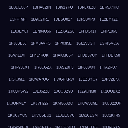
1B3DEC8P
1BHACZIN
1BI91YFQ
1BNJXLZ0
1BR5X4KO
1CFFT9FI
1D9U2JR1
1DBSQ817
1DRJ3XP8
1E2BYTZD
1E8JEY8J
1EN94O56
1EZXAZS6
1FH0C41J
1FIP186C
1FJ0BB6J
1FM8AVFQ
1FP03I5E
1GL2VJGH
1GRISVQA
1GWILLXI
1H4L4ROK
1HAKMC6P
1HDB3VUY
1HHJEK58
1HR93CXT
1I70CGZX
1IASZ8H3
1IF86W04
1IHA2RU7
1IOKJ9IZ
1IOWA7OG
1IWGPKRW
1JEZBYO7
1JFVZL7X
1JKQPSW2
1JL35ZZ0
1JUOBZ9U
1JZ9UNM8
1K1OOBX2
1KJONM1Y
1KJVH227
1KMG68BO
1KQW0D9E
1KUB22OP
1KUC7YQ5
1KVUSEU1
1L0EECVC
1L92C1GM
1LO2KT45
1LVWMXC9
1MF16JX6
1MZGQ4D3
1N3AELFF
1N3R82X5