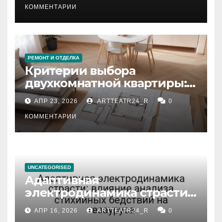
КОММЕНТАРИИ
РЕМОНТ И ОТДЕЛКА
Критерии выбора
двухкомнатной квартиры:
планировка, площадь,
АПР 23, 2026
ARTTEATR24_R
0
состояние и документация
КОММЕНТАРИИ
UNCATEGORISED
Адаптивная
электродинамика страсти:
влияние анализа
АПР 16, 2026
ARTTEATR24_R
0
стихийных бедствий на