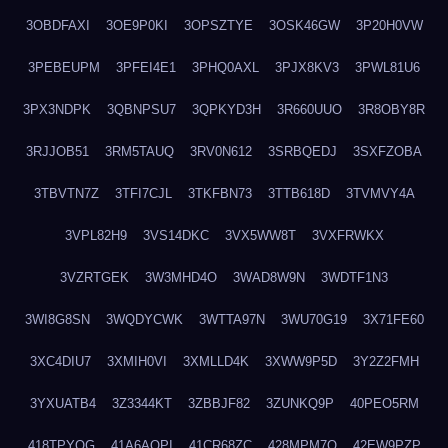
3OBDFAXI
3OE9P0KI
3OPSZTYE
3OSK46GW
3P20H0VW
3PEBEUPM
3PFEI4E1
3PHQ0AXL
3PJX8KV3
3PWL81U6
3PX3NDPK
3QBNPSU7
3QPKYD3H
3R660UUO
3R8OBY8R
3RJJOB51
3RM5TAUQ
3RV0N612
3SRBQEDJ
3SXFZOBA
3TBVTN7Z
3TFI7CJL
3TKFBN73
3TTB618D
3TVMVY4A
3VPL82H9
3VS14DKC
3VX5WW8T
3VXFRWKX
3VZRTGEK
3W3MHD4O
3WAD8W9N
3WDTF1N3
3WI8G8SN
3WQDYCWK
3WTTA97N
3WU70G19
3X71FE60
3XC4DIU7
3XMIH0VI
3XMLLD4K
3XWW9P5D
3Y2Z2FMH
3YXUATB4
3Z3344KT
3ZBBJF82
3ZUNKQ9P
40PEO5RM
418TPYOG
41A6AQPI
41CR68ZC
428MPM7O
42EW9PZP