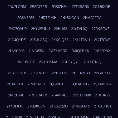
2DU7LORM
2EZC76PR
2F53ZH8K
2FFJSSR3
2G789XQE
2G8M6D58
2HDT2UKH
2HLBXGGN
2HMC2F0V
2HO7QAUP
2HYWPJNU
2IIHI162
2J4TVL9Q
2JDKS9WZ
2JG4QYDE
2JSJLGSQ
2KKCIQS5
2KL1TDVU
2LCI7CW6
2LN9C5H3
2LVOI55N
2M7YMERZ
2MIQDBKK
2N165DB2
2NFH8OET
2NXDJSMA
2OC6YQYJ
2ODHTNIQ
2OYOC8EB
2P5KVO7J
2PB26F91
2PFU2MB3
2PGICZT7
2PJA33U1
2PK01RCU
2Q6V9UEG
2QFIABDG
2QYABSTR
2R02B74P
2RPXRAZM
2SAV54DE
2SS1XHM0
2T0TIR21
2T4QFIOC
2T8M8OOV
2TGAD2ZO
2TMUAAY5
2TOT3HO1
2TT1JPJ0
2TVCNBU8
2TWC2CET
2U1JCAWR
2UABCBNW