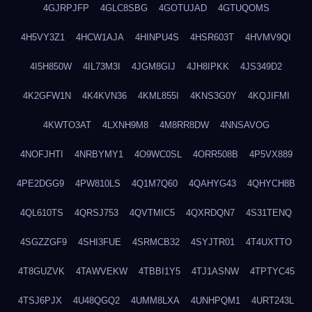
4GJRPJFP
4GLC8SBG
4GOTUJAD
4GTUQOMS
4H5VY3Z1
4HCW1AJA
4HINPU4S
4HSR603T
4HVMV9QI
4I5H850W
4IL73M3I
4JGM8GIJ
4JH8IPKK
4JS349D2
4K2GFW1N
4K4KVN36
4KML855I
4KNS3G0Y
4KQJIFMI
4KWTO3AT
4LXNH9M8
4M8RR8DW
4NNSAVOG
4NOFJHTI
4NRBYMY1
4O9WC0SL
4ORR508B
4P5VX889
4PE2DGG9
4PW810LS
4Q1M7Q60
4QAHYG43
4QHYCH8B
4QL610TS
4QRSJ753
4QVTMIC5
4QXRDQN7
4S31TENQ
4SGZZGF9
4SHI3FUE
4SRMCB32
4SYJTR01
4T4UXTTO
4T8GUZVK
4TAWVEKW
4TBBI1Y5
4TJ1ASNW
4TPTYC45
4TSJ6PJX
4U48QGQ2
4UMM8LXA
4UNHPQM1
4URT243L