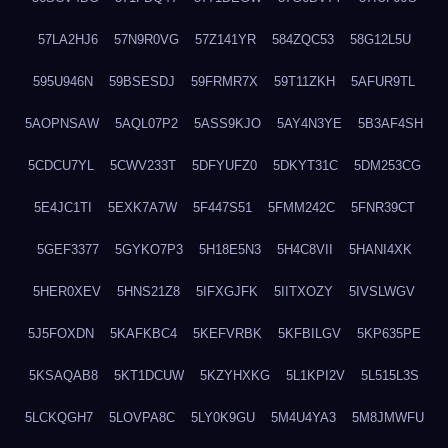
57LA2HJ6
57N9R0VG
57Z141YR
584ZQC53
58G12L5U
595U946N
59BSESDJ
59FRMR7X
59T11ZKH
5AFUR9TL
5AOPNSAW
5AQL07P2
5ASS9KJO
5AY4N3YE
5B3AF4SH
5CDCU7YL
5CWV233T
5DFYUFZ0
5DKYT31C
5DM253CG
5E4JC1TI
5EXK7A7W
5F447S51
5FMM242C
5FNR39CT
5GEF3377
5GYKO7P3
5H18E5N3
5H4C8VII
5HANI4XK
5HER0XEV
5HNS21Z8
5IFXGJFK
5IITXOZY
5IVSLWGV
5J5FOXDN
5KAFKBC4
5KEFVRBK
5KFBILGV
5KP635PE
5KSAQAB8
5KT1DCUW
5KZYHXKG
5L1KPI2V
5L515L3S
5LCKQGH7
5LOVPA8C
5LY0K9GU
5M4U4YA3
5M8JMWFU