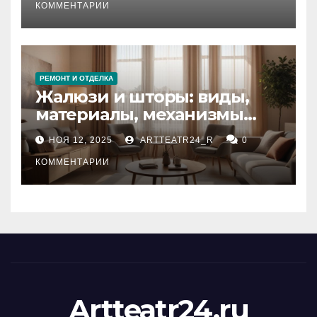
тезауруса
КОММЕНТАРИИ
РЕМОНТ И ОТДЕЛКА
Жалюзи и шторы: виды,
материалы, механизмы
управления и уход
НОЯ 12, 2025
ARTTEATR24_R
0
КОММЕНТАРИИ
Artteatr24.ru