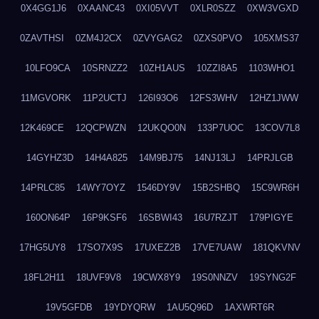
0X4GG1J6
0XAANC43
0XI05VVT
0XLR0SZZ
0XW3VGXD
0ZAVTHSI
0ZM4J2CX
0ZVYGAG2
0ZXS0PVO
105XMS37
10LFO9CA
10SRNZZ2
10ZH1AUS
10ZZI8A5
1103WHO1
11MGVORK
11P2UCTJ
126I93O6
12FS3WHV
12HZ1JWW
12K469CE
12QCPWZN
12UKQO0N
133P7UOC
13COV7L8
14GYHZ3D
14H4A825
14M9BJ75
14NJ13LJ
14PRJLGB
14PRLC85
14WY7OYZ
1546DY9V
15B2SHBQ
15C9WR6H
160ON64P
16P9KSF6
16SBWI43
16U7RZJT
179PIGYE
17HG5UY8
17SO7X9S
17UXEZ2B
17VE7UAW
181QKVNV
18FL2H11
18UVF9V8
19CWX8Y9
19S0NNZV
19SYNG2F
19V5GFDB
19YDYQRW
1AU5Q96D
1AXWRT6R