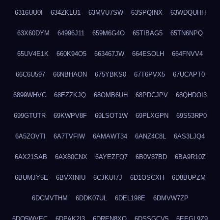
6316UU0I
634ZKLU1
63MVU7SW
63SPQINX
63WDQUHH
63X60DYM
64996J11
659M6G4O
65TIBAG5
65TN6NPQ
65UV4E1K
660K94O5
663467JW
664ESOLH
664FNVV4
66C6U597
66NBHAON
675YBKS0
67T6PVX5
67UCAPT0
6899WHVC
68EZZKJQ
68OMB6UH
68PDCJPV
68QHDOI3
699GTUTR
69KWPV8F
69LSOT1W
69PLXGPN
69S53RP0
6A5ZOVTI
6A7TVFIW
6AMAWT34
6ANZ4C8L
6AS3LJQ4
6AX21SAB
6AX80CNX
6AYEZFQ7
6B0V87BD
6BA9R10Z
6BUMJY5E
6BVXINIU
6CJKUI7J
6D1OSCXH
6D8BUPZM
6DCMVTHM
6DDK07UL
6DEL198E
6DMVW7ZP
6DO5WVEC
6DPAK2I3
6DREN8XO
6DSSGCV5
6EEGL9Z9