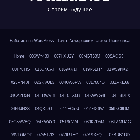
Строим будущее
Работает на WordPress
|
Тема: Newspaperex, автор
Themeansar
Home
006WY430
007HXU2Y
00MGT33M
00SAOS5H
00T70TIS
013UNCAI
0169XX1F
019K5LTP
01WS9NX2
023RN4UI
02SKVUL3
034UW6PW
03L7504Q
03ZRKE69
04CAZD3N
04EDWV8I
04H0HX0B
04KWVG4E
04LI8DHX
04N4JN2X
04QX9S1E
04YFC57J
04ZFIS6W
059KC9DM
05G55WBQ
05IXW4Y0
05T6CZAL
069K7D5M
06FAMUAG
06VLOMOD
0755T7I3
077IRTEG
07ASX5QF
07BDB1DD