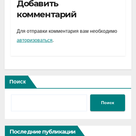
e
er
at
ail
р
Добавить
gr
s
а
комментарий
a
A
в
m
p
и
Для отправки комментария вам необходимо
p
ть
авторизоваться
.
Поиск
Поиск
Последние публикации