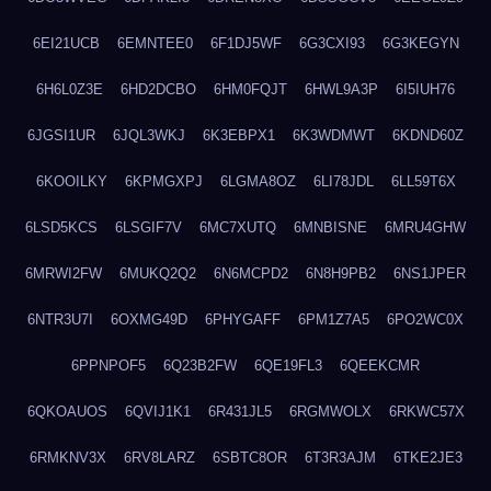
6EI21UCB
6EMNTEE0
6F1DJ5WF
6G3CXI93
6G3KEGYN
6H6L0Z3E
6HD2DCBO
6HM0FQJT
6HWL9A3P
6I5IUH76
6JGSI1UR
6JQL3WKJ
6K3EBPX1
6K3WDMWT
6KDND60Z
6KOOILKY
6KPMGXPJ
6LGMA8OZ
6LI78JDL
6LL59T6X
6LSD5KCS
6LSGIF7V
6MC7XUTQ
6MNBISNE
6MRU4GHW
6MRWI2FW
6MUKQ2Q2
6N6MCPD2
6N8H9PB2
6NS1JPER
6NTR3U7I
6OXMG49D
6PHYGAFF
6PM1Z7A5
6PO2WC0X
6PPNPOF5
6Q23B2FW
6QE19FL3
6QEEKCMR
6QKOAUOS
6QVIJ1K1
6R431JL5
6RGMWOLX
6RKWC57X
6RMKNV3X
6RV8LARZ
6SBTC8OR
6T3R3AJM
6TKE2JE3