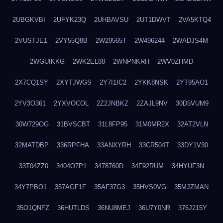
2UBGKVBI
2UFYK23Q
2UHBAVSU
2UT1DWVT
2VA5KTQ4
2VUSTJE1
2VY55Q8B
2W29565T
2W496244
2WADJS4M
2WGUIKKG
2WK2EL88
2WNPNKRH
2WV0ZHMD
2X7CQ1SY
2XYTJWGS
2Y7I1IC2
2YKK8NSK
2YT95AO1
2YV3O361
2YXVOCOL
2Z2JNBKZ
2ZAJL9NV
30D5VUM9
30W729OG
31BVSCBT
31L8FP95
31M0MR2X
32AT2VLN
32MATDBP
336RPFHA
33ANXYRH
33CR504T
33DY1V30
33T04ZZ0
3404O7P1
3478760D
34F92RUM
34HYUF3N
34Y7PBO1
357AGF1F
35AF37G3
35HVS0VG
35MJZMAN
35O1QNFZ
36HUTLDS
36NU8MEJ
36U7Y0NR
376J215Y