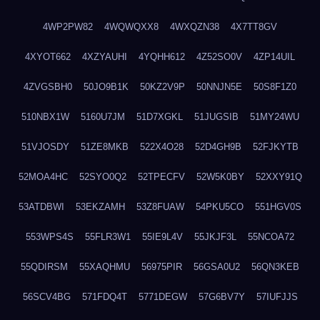
4WP2PW82
4WQWQXX8
4WXQZN38
4X7TT8GV
4XYOT662
4XZYAUHI
4YQHH612
4Z52SO0V
4ZP14UIL
4ZVGSBH0
50JO9B1K
50KZ2V9P
50NNJN5E
50S8F1Z0
510NBX1W
5160U7JM
51D7XGKL
51JUGSIB
51MY24WU
51VJOSDY
51ZE8MKB
522X4O28
52D4GH9B
52FJKYTB
52MOA4HC
52SYO0Q2
52TPECFV
52W5K0BY
52XXY91Q
53ATDBWI
53EKZAMH
53Z8FUAW
54PKU5CO
551HGV0S
553WPS4S
55FLR3W1
55IE9L4V
55JKJF3L
55NCOA72
55QDIRSM
55XAQHMU
56975PIR
56GSA0U2
56QN3KEB
56SCV4BG
571FDQ4T
5771DEGW
57G6BV7Y
57IUFJJS