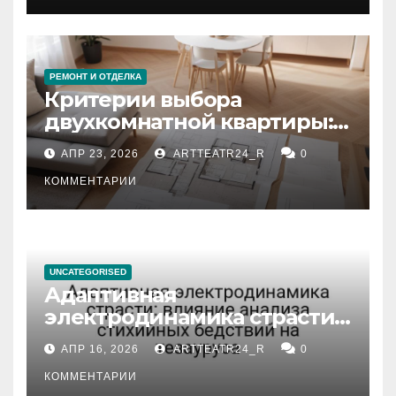
РЕМОНТ И ОТДЕЛКА
Критерии выбора
двухкомнатной квартиры:
планировка, площадь,
АПР 23, 2026
ARTTEATR24_R
0
состояние и документация
КОММЕНТАРИИ
UNCATEGORISED
Адаптивная
электродинамика страсти:
влияние анализа
АПР 16, 2026
ARTTEATR24_R
0
стихийных бедствий на
тезауруса
КОММЕНТАРИИ