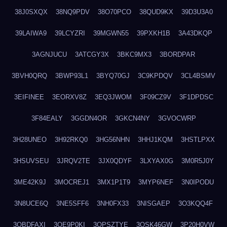
38J0SXQX
38NQ9PDV
38O70PCO
38QUD9KX
39D3U3A0
39LAIWA9
39LCYZRI
39MGWN55
39PXKH1B
3A43DKQP
3AGNJUCU
3ATCGY3X
3BKC9MX3
3BORDPAR
3BVH0QRQ
3BWP93L1
3BYQ70GJ
3C9KPDQV
3CL4BSMV
3EIFINEE
3EORXV8Z
3EQ3JWOM
3F09CZ9V
3F1DPDSC
3F84EALY
3GGDN4OR
3GKCN4NY
3GVOCWRP
3H28UNEO
3H92RKQ0
3HG56NHN
3HHJ1KQM
3HSTLPXX
3HSUVSEU
3JRQV2TE
3JX0QDYF
3LXYAX0G
3M0R5J0Y
3ME42K9J
3MOCREJ1
3MX1P1T9
3MYP6NEF
3N0IPODU
3N8UCE6Q
3NE5SFF6
3NH0FX33
3NISGAEP
3O3KQQ4F
3OBDFAXI
3OE9P0KI
3OPSZTYE
3OSK46GW
3P20H0VW