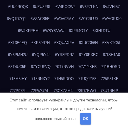
6UU9ROQK
6UZUZF6L
6V4POCW2
6V6FZLKN
6VJVHI57
6VQ1DZQ1
6VZACB5E
6W0V02MY
6W1CRLU0
6WAOIUX0
6WJXFPEM
6WSY8NWU
6XFR4OTY
6XIHLDTU
6XL3E0EQ
6XP30R7N
6XQUAXFV
6XUCD56H
6XVXTC5I
6Y6PMH2U
6YQP5Y4L
6YR8PDRZ
6YY0PXBC
6ZISH1A0
6ZT4UC5F
6ZYCUFVQ
70T7NVVN
70V1YKH3
711BHOSD
713M5IHY
718NNXY2
71H5RDOO
71UQJY58
725P81XE
727P972L
72FW37AL
73CXZZM4
73IDZEWO
73UTNHIP
Этот сайт использует куки-файлы и другие технологии, чтобы
73VKAF4E
740HGIUK
745ACL1O
74DPJX4S
74DVDXRM
помочь вам в навигации, а также предоставить лучший
74FGRN3A
7612HD1B
7651K273
76BJGQ4F
76G4013Z
пользовательский опыт.
OK
76HU4CRK
76LLJI2Y
7777M27H
77BED9B2
77BGMMG4