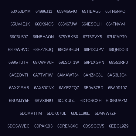
63X60DYM
64996J11
659M6G4O
65TIBAG5
65TN6NPQ
65UV4E1K
660K94O5
663467JW
664ESOLH
664FNVV4
66C6U597
66NBHAON
675YBKS0
67T6PVX5
67UCAPT0
6899WHVC
68EZZKJQ
68OMB6UH
68PDCJPV
68QHDOI3
699GTUTR
69KWPV8F
69LSOT1W
69PLXGPN
69S53RP0
6A5ZOVTI
6A7TVFIW
6AMAWT34
6ANZ4C8L
6AS3LJQ4
6AX21SAB
6AX80CNX
6AYEZFQ7
6B0V87BD
6BA9R10Z
6BUMJY5E
6BVXINIU
6CJKUI7J
6D1OSCXH
6D8BUPZM
6DCMVTHM
6DDK07UL
6DEL198E
6DMVW7ZP
6DO5WVEC
6DPAK2I3
6DREN8XO
6DSSGCV5
6EEGL9Z9