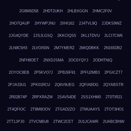
2G8M6D58
2HDT2UKH
2HLBXGGN
2HMC2F0V
2HO7QAUP
2HYWPJNU
2IIHI162
2J4TVL9Q
2JDKS9WZ
2JG4QYDE
2JSJLGSQ
2KKCIQS5
2KL1TDVU
2LCI7CW6
2LN9C5H3
2LVOI55N
2M7YMERZ
2MIQDBKK
2N165DB2
2NFH8OET
2NXDJSMA
2OC6YQYJ
2ODHTNIQ
2OYOC8EB
2P5KVO7J
2PB26F91
2PFU2MB3
2PGICZT7
2PJA33U1
2PK01RCU
2Q6V9UEG
2QFIABDG
2QYABSTR
2R02B74P
2RPXRAZM
2SAV54DE
2SS1XHM0
2T0TIR21
2T4QFIOC
2T8M8OOV
2TGAD2ZO
2TMUAAY5
2TOT3HO1
2TT1JPJ0
2TVCNBU8
2TWC2CET
2U1JCAWR
2UABCBNW