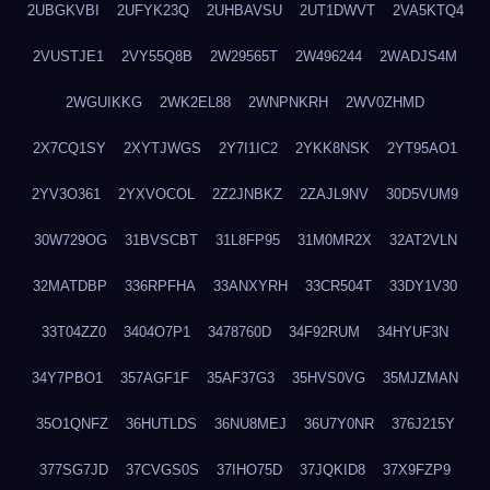
2UBGKVBI
2UFYK23Q
2UHBAVSU
2UT1DWVT
2VA5KTQ4
2VUSTJE1
2VY55Q8B
2W29565T
2W496244
2WADJS4M
2WGUIKKG
2WK2EL88
2WNPNKRH
2WV0ZHMD
2X7CQ1SY
2XYTJWGS
2Y7I1IC2
2YKK8NSK
2YT95AO1
2YV3O361
2YXVOCOL
2Z2JNBKZ
2ZAJL9NV
30D5VUM9
30W729OG
31BVSCBT
31L8FP95
31M0MR2X
32AT2VLN
32MATDBP
336RPFHA
33ANXYRH
33CR504T
33DY1V30
33T04ZZ0
3404O7P1
3478760D
34F92RUM
34HYUF3N
34Y7PBO1
357AGF1F
35AF37G3
35HVS0VG
35MJZMAN
35O1QNFZ
36HUTLDS
36NU8MEJ
36U7Y0NR
376J215Y
377SG7JD
37CVGS0S
37IHO75D
37JQKID8
37X9FZP9