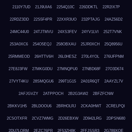
2110Y7UD
21J9UIA6
2254Q10C
226DDKTL
22R2IX7P
22RDZ3DD
22S5F4PR
22XXR3UO
232PTAJG
24AZ56D2
24MC44U0
24TJTMVU
24XS3FEV
24YV1LVI
252T7VNK
253A0XC6
254O5EQJ
258OBXAU
25JR0XCH
25Q8956U
25RMMEOD
26HTTV6H
26L0HESZ
270L4YOL
276UFPNM
27E8J3FW
27MKG0DU
27MNQPU0
27NBD68F
27O3D674
27VYT4KU
28SMQGU6
299T1G15
2A01R6QT
2AAYZL7V
2AFJGVZY
2ATPPOCH
2B2G3AW2
2BFZFCNW
2BKKV1H5
2BLDOOU6
2BRHOLRJ
2CKA0HWT
2CRELPQI
2CSOTXFR
2CVZ7WMG
2D26EBXW
2D942LRG
2DPSN680
2DU7LORM
2EZC76PR
2F53ZH8K
2FFJSSR3
2G789XQE