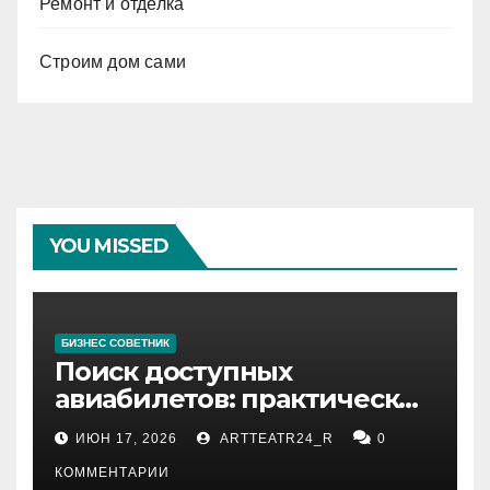
Ремонт и отделка
Строим дом сами
YOU MISSED
БИЗНЕС СОВЕТНИК
Поиск доступных
авиабилетов: практические
рекомендации
ИЮН 17, 2026
ARTTEATR24_R
0
КОММЕНТАРИИ