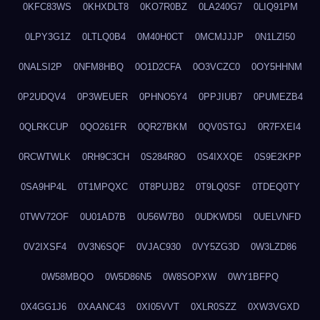
0KFC83WS
0KHXDLT8
0KO7R0BZ
0LA240G7
0LIQ91PM
0LPY3G1Z
0LTLQ0B4
0M40H0CT
0MCMJJJP
0N1LZI50
0NALSI2P
0NFM8HBQ
0O1D2CFA
0O3VCZC0
0OY5HHNM
0P2UDQV4
0P3WEUER
0PHNO5Y4
0PPJIUB7
0PUMEZB4
0QLRKCUP
0QO261FR
0QR27BKM
0QV0STGJ
0R7FXEI4
0RCWTWLK
0RH9C3CH
0S284R8O
0S4IXXQE
0S9E2KPP
0SA9HP4L
0T1MPQXC
0T8PUJB2
0T9LQ0SF
0TDEQ0TY
0TWV72OF
0U01AD7B
0U56W7B0
0UDKWD5I
0UELVNFD
0V2IXSF4
0V3N6SQF
0VJAC930
0VY5ZG3D
0W3LZD86
0W58MBQO
0W5D86N5
0W8SOPXW
0WY1BFPQ
0X4GG1J6
0XAANC43
0XI05VVT
0XLR0SZZ
0XW3VGXD