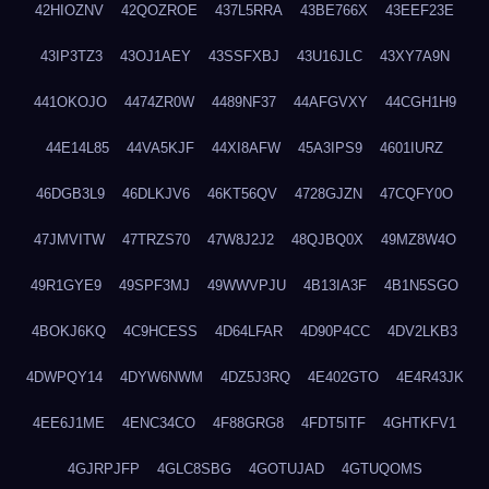
42HIOZNV
42QOZROE
437L5RRA
43BE766X
43EEF23E
43IP3TZ3
43OJ1AEY
43SSFXBJ
43U16JLC
43XY7A9N
441OKOJO
4474ZR0W
4489NF37
44AFGVXY
44CGH1H9
44E14L85
44VA5KJF
44XI8AFW
45A3IPS9
4601IURZ
46DGB3L9
46DLKJV6
46KT56QV
4728GJZN
47CQFY0O
47JMVITW
47TRZS70
47W8J2J2
48QJBQ0X
49MZ8W4O
49R1GYE9
49SPF3MJ
49WWVPJU
4B13IA3F
4B1N5SGO
4BOKJ6KQ
4C9HCESS
4D64LFAR
4D90P4CC
4DV2LKB3
4DWPQY14
4DYW6NWM
4DZ5J3RQ
4E402GTO
4E4R43JK
4EE6J1ME
4ENC34CO
4F88GRG8
4FDT5ITF
4GHTKFV1
4GJRPJFP
4GLC8SBG
4GOTUJAD
4GTUQOMS