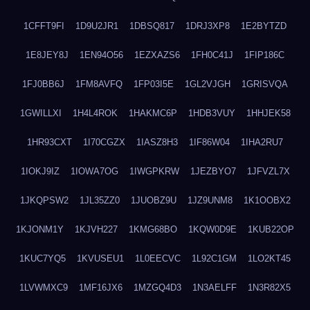
1CFFT9FI
1D9U2JR1
1DBSQ817
1DRJ3XP8
1E2BYTZD
1E8JEY8J
1EN94O56
1EZXAZS6
1FH0C41J
1FIP186C
1FJ0BB6J
1FM8AVFQ
1FP03I5E
1GL2VJGH
1GRISVQA
1GWILLXI
1H4L4ROK
1HAKMC6P
1HDB3VUY
1HHJEK58
1HR93CXT
1I70CGZX
1IASZ8H3
1IF86W04
1IHA2RU7
1IOKJ9IZ
1IOWA7OG
1IWGPKRW
1JEZBYO7
1JFVZL7X
1JKQPSW2
1JL35ZZ0
1JUOBZ9U
1JZ9UNM8
1K1OOBX2
1KJONM1Y
1KJVH227
1KMG68BO
1KQW0D9E
1KUB22OP
1KUC7YQ5
1KVUSEU1
1L0EECVC
1L92C1GM
1LO2KT45
1LVWMXC9
1MF16JX6
1MZGQ4D3
1N3AELFF
1N3R82X5