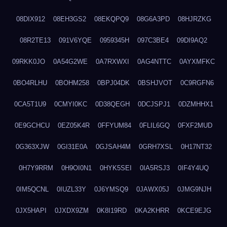
08DIX912
08EH3GS2
08EKQPQ9
08G6A3PD
08HJRZKG
08R2TE13
091V6YQE
0959345H
097C3BE4
09DI9AQ2
09RKK0JO
0A54G2WE
0A7RXWXI
0AG4NTTC
0AYXMFKC
0BO4RLHU
0BOHM258
0BPJ04DK
0BSHJVOT
0C9RGFN6
0CA5T1U9
0CMYI0KC
0D38QEGH
0DCJSPJ1
0DZMHHX1
0E9GCHCU
0EZ05K4R
0FFYUM84
0FLIL6GQ
0FXF2MUD
0G363XJW
0GI31E0A
0GJSAH4M
0GRH7XSL
0H17NT32
0H7Y9RRM
0H9OI0N1
0HYK5SEI
0IA5RSJ3
0IF4Y4UQ
0IM5QCNL
0IUZL33Y
0J6YMSQ9
0JAWX05J
0JMG9NJH
0JX5HAPI
0JXDX9ZM
0K8I19RD
0KA2KHRR
0KCE9EJG