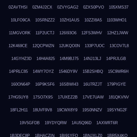
0ZAVTHSI
0ZM4J2CX
0ZVYGAG2
0ZXS0PVO
105XMS37
10LFO9CA
10SRNZZ2
10ZH1AUS
10ZZI8A5
1103WHO1
11MGVORK
11P2UCTJ
126I93O6
12FS3WHV
12HZ1JWW
12K469CE
12QCPWZN
12UKQO0N
133P7UOC
13COV7L8
14GYHZ3D
14H4A825
14M9BJ75
14NJ13LJ
14PRJLGB
14PRLC85
14WY7OYZ
1546DY9V
15B2SHBQ
15C9WR6H
160ON64P
16P9KSF6
16SBWI43
16U7RZJT
179PIGYE
17HG5UY8
17SO7X9S
17UXEZ2B
17VE7UAW
181QKVNV
18FL2H11
18UVF9V8
19CWX8Y9
19S0NNZV
19SYNG2F
19V5GFDB
19YDYQRW
1AU5Q96D
1AXWRT6R
1B3DEC8P
1BHACZIN
1BI91YFQ
1BNJXLZ0
1BR5X4KO