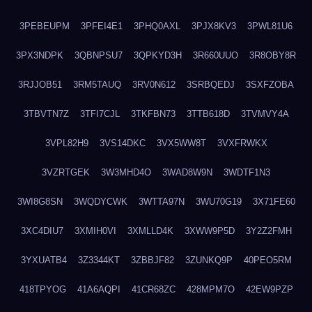
3PEBEUPM
3PFEI4E1
3PHQ0AXL
3PJX8KV3
3PWL81U6
3PX3NDPK
3QBNPSU7
3QPKYD3H
3R660UUO
3R8OBY8R
3RJJOB51
3RM5TAUQ
3RV0N612
3SRBQEDJ
3SXFZOBA
3TBVTN7Z
3TFI7CJL
3TKFBN73
3TTB618D
3TVMVY4A
3VPL82H9
3VS14DKC
3VX5WW8T
3VXFRWKX
3VZRTGEK
3W3MHD4O
3WAD8W9N
3WDTF1N3
3WI8G8SN
3WQDYCWK
3WTTA97N
3WU70G19
3X71FE60
3XC4DIU7
3XMIH0VI
3XMLLD4K
3XWW9P5D
3Y2Z2FMH
3YXUATB4
3Z3344KT
3ZBBJF82
3ZUNKQ9P
40PEO5RM
418TPYOG
41A6AQPI
41CR68ZC
428MPM7O
42EW9PZP