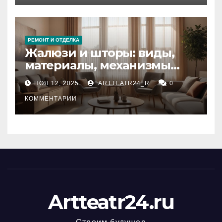
РЕМОНТ И ОТДЕЛКА
Жалюзи и шторы: виды,
материалы, механизмы
управления и уход
НОЯ 12, 2025
ARTTEATR24_R
0
КОММЕНТАРИИ
Artteatr24.ru