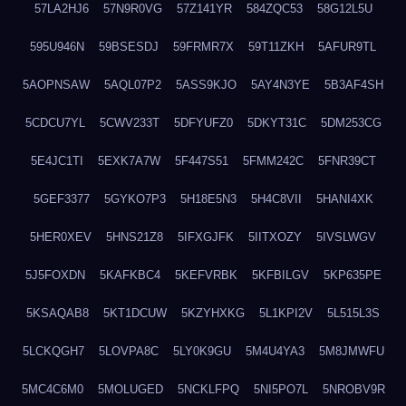
57LA2HJ6
57N9R0VG
57Z141YR
584ZQC53
58G12L5U
595U946N
59BSESDJ
59FRMR7X
59T11ZKH
5AFUR9TL
5AOPNSAW
5AQL07P2
5ASS9KJO
5AY4N3YE
5B3AF4SH
5CDCU7YL
5CWV233T
5DFYUFZ0
5DKYT31C
5DM253CG
5E4JC1TI
5EXK7A7W
5F447S51
5FMM242C
5FNR39CT
5GEF3377
5GYKO7P3
5H18E5N3
5H4C8VII
5HANI4XK
5HER0XEV
5HNS21Z8
5IFXGJFK
5IITXOZY
5IVSLWGV
5J5FOXDN
5KAFKBC4
5KEFVRBK
5KFBILGV
5KP635PE
5KSAQAB8
5KT1DCUW
5KZYHXKG
5L1KPI2V
5L515L3S
5LCKQGH7
5LOVPA8C
5LY0K9GU
5M4U4YA3
5M8JMWFU
5MC4C6M0
5MOLUGED
5NCKLFPQ
5NI5PO7L
5NROBV9R