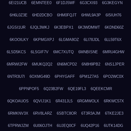
6EI21UCB
6EMNTEE0
6F1DJ5WF
6G3CXI93
6G3KEGYN
6H6L0Z3E
6HD2DCBO
6HM0FQJT
6HWL9A3P
6I5IUH76
6JGSI1UR
6JQL3WKJ
6K3EBPX1
6K3WDMWT
6KDND60Z
6KOOILKY
6KPMGXPJ
6LGMA8OZ
6LI78JDL
6LL59T6X
6LSD5KCS
6LSGIF7V
6MC7XUTQ
6MNBISNE
6MRU4GHW
6MRWI2FW
6MUKQ2Q2
6N6MCPD2
6N8H9PB2
6NS1JPER
6NTR3U7I
6OXMG49D
6PHYGAFF
6PM1Z7A5
6PO2WC0X
6PPNPOF5
6Q23B2FW
6QE19FL3
6QEEKCMR
6QKOAUOS
6QVIJ1K1
6R431JL5
6RGMWOLX
6RKWC57X
6RMKNV3X
6RV8LARZ
6SBTC8OR
6T3R3AJM
6TKE2JE3
6TPRWJZM
6U06OJTH
6UJEQ0CF
6UQ42P16
6UTK14DG