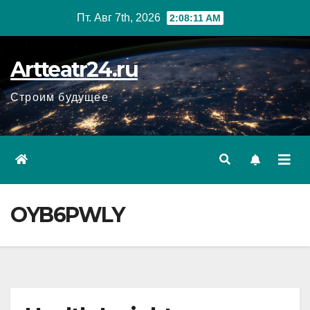
Перейти
Пт. Авг 7th, 2026
2:08:12 AM
к
содержанию
Artteatr24.ru
Строим будущее
OYB6PWLY