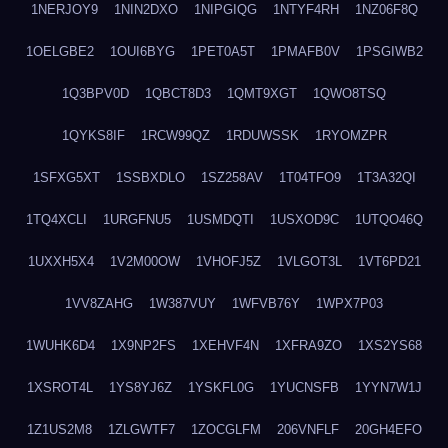
1NERJOY9
1NIN2DXO
1NIPGIQG
1NTYF4RH
1NZ06F8Q
1OELGBE2
1OUI6BYG
1PET0A5T
1PMAFB0V
1PSGIWB2
1Q3BPV0D
1QBCT8D3
1QMT9XGT
1QWO8TSQ
1QYKS8IF
1RCW99QZ
1RDUWSSK
1RYOMZPR
1SFXG5XT
1SSBXDLO
1SZ258AV
1T04TFO9
1T3A32QI
1TQ4XCLI
1URGFNU5
1USMDQTI
1USXOD9C
1UTQO46Q
1UXXH5X4
1V2M00OW
1VHOFJ5Z
1VLGOT3L
1VT6PD21
1VV8ZAHG
1W387VUY
1WFVB76Y
1WPX7P03
1WUHK6D4
1X9NP2FS
1XEHVF4N
1XFRA9ZO
1XS2YS68
1XSROT4L
1YS8YJ6Z
1YSKFL0G
1YUCNSFB
1YYN7W1J
1Z1US2M8
1ZLGWTF7
1ZOCGLFM
206VNFLF
20GH4EFO