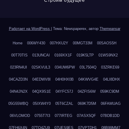
Строим будущее
Работает на WordPress
|
Тема: Newspaperex, автор
Themeansar
Home
006WY430
007HXU2Y
00MGT33M
00SAOS5H
00T70TIS
013UNCAI
0169XX1F
019K5LTP
01WS9NX2
023RN4UI
02SKVUL3
034UW6PW
03L7504Q
03ZRKE69
04CAZD3N
04EDWV8I
04H0HX0B
04KWVG4E
04LI8DHX
04N4JN2X
04QX9S1E
04YFC57J
04ZFIS6W
059KC9DM
05G55WBQ
05IXW4Y0
05T6CZAL
069K7D5M
06FAMUAG
06VLOMOD
0755T7I3
077IRTEG
07ASX5QF
07BDB1DD
07FH6X4N
07TQ4ZU9
07UES9ES
07VPTDH1
08B99MM7