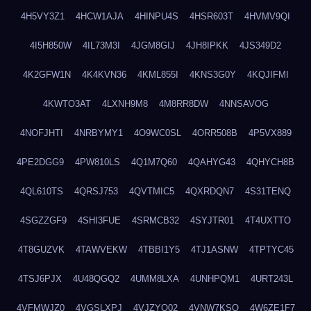
4H5VY3Z1
4HCW1AJA
4HINPU4S
4HSR603T
4HVMV9QI
4I5H850W
4IL73M3I
4JGM8GIJ
4JH8IPKK
4JS349D2
4K2GFW1N
4K4KVN36
4KML855I
4KNS3G0Y
4KQJIFMI
4KWTO3AT
4LXNH9M8
4M8RR8DW
4NNSAVOG
4NOFJHTI
4NRBYMY1
4O9WC0SL
4ORR508B
4P5VX889
4PE2DGG9
4PW810LS
4Q1M7Q60
4QAHYG43
4QHYCH8B
4QL610TS
4QRSJ753
4QVTMIC5
4QXRDQN7
4S31TENQ
4SGZZGF9
4SHI3FUE
4SRMCB32
4SYJTR01
4T4UXTTO
4T8GUZVK
4TAWVEKW
4TBBI1Y5
4TJ1ASNW
4TPTYC45
4TSJ6PJX
4U48QGQ2
4UMM8LXA
4UNHPQM1
4URT243L
4VFMWJZ0
4VGSLXPJ
4VJZYO02
4VNW7KSQ
4W6ZE1F7