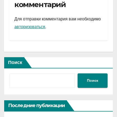
gr
s
а
комментарий
a
A
в
m
p
и
Для отправки комментария вам необходимо
p
ть
авторизоваться
.
Поиск
Поиск
Последние публикации