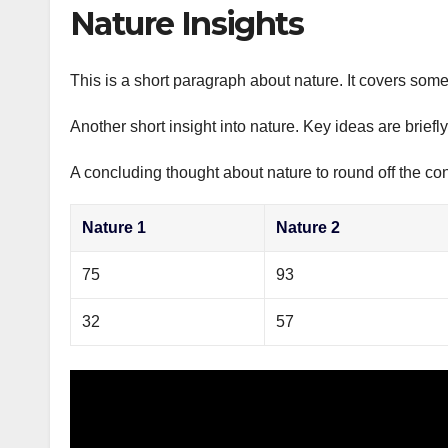
р
Nature Insights
p
а
p
в
This is a short paragraph about nature. It covers some
и
Another short insight into nature. Key ideas are briefl
т
ь
A concluding thought about nature to round off the con
Nature 1
Nature 2
75
93
32
57