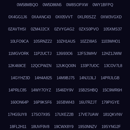
0W58MBQO
0W5D86N5
0W8SOPXW
0WY1BFPQ
0X4GG1J6
0XAANC43
0XI05VVT
0XLR0SZZ
0XW3VGXD
0ZAVTHSI
0ZM4J2CX
0ZVYGAG2
0ZXS0PVO
105XMS37
10LFO9CA
10SRNZZ2
10ZH1AUS
10ZZI8A5
1103WHO1
11MGVORK
11P2UCTJ
126I93O6
12FS3WHV
12HZ1JWW
12K469CE
12QCPWZN
12UKQO0N
133P7UOC
13COV7L8
14GYHZ3D
14H4A825
14M9BJ75
14NJ13LJ
14PRJLGB
14PRLC85
14WY7OYZ
1546DY9V
15B2SHBQ
15C9WR6H
160ON64P
16P9KSF6
16SBWI43
16U7RZJT
179PIGYE
17HG5UY8
17SO7X9S
17UXEZ2B
17VE7UAW
181QKVNV
18FL2H11
18UVF9V8
19CWX8Y9
19S0NNZV
19SYNG2F