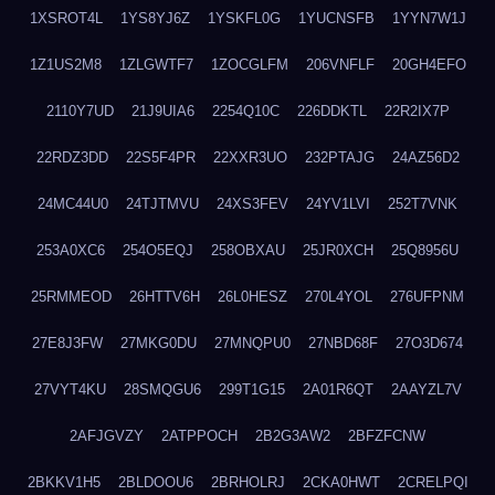
1XSROT4L
1YS8YJ6Z
1YSKFL0G
1YUCNSFB
1YYN7W1J
1Z1US2M8
1ZLGWTF7
1ZOCGLFM
206VNFLF
20GH4EFO
2110Y7UD
21J9UIA6
2254Q10C
226DDKTL
22R2IX7P
22RDZ3DD
22S5F4PR
22XXR3UO
232PTAJG
24AZ56D2
24MC44U0
24TJTMVU
24XS3FEV
24YV1LVI
252T7VNK
253A0XC6
254O5EQJ
258OBXAU
25JR0XCH
25Q8956U
25RMMEOD
26HTTV6H
26L0HESZ
270L4YOL
276UFPNM
27E8J3FW
27MKG0DU
27MNQPU0
27NBD68F
27O3D674
27VYT4KU
28SMQGU6
299T1G15
2A01R6QT
2AAYZL7V
2AFJGVZY
2ATPPOCH
2B2G3AW2
2BFZFCNW
2BKKV1H5
2BLDOOU6
2BRHOLRJ
2CKA0HWT
2CRELPQI