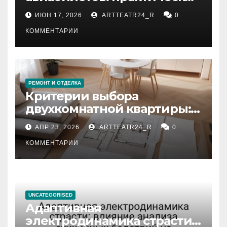
рекомендации
ИЮН 17, 2026
ARTTEATR24_R
0
КОММЕНТАРИИ
РЕМОНТ И ОТДЕЛКА
Критерии выбора
двухкомнатной квартиры:
планировка, площадь,
АПР 23, 2026
ARTTEATR24_R
0
состояние и документация
КОММЕНТАРИИ
UNCATEGORISED
Адаптивная
электродинамика страсти: