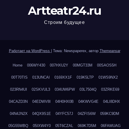
Artteatr24.ru
Строим будущее
Работает на WordPress
|
Тема: Newspaperex, автор
Themeansar
Home
006WY430
007HXU2Y
00MGT33M
00SAOS5H
00T70TIS
013UNCAI
0169XX1F
019K5LTP
01WS9NX2
023RN4UI
02SKVUL3
034UW6PW
03L7504Q
03ZRKE69
04CAZD3N
04EDWV8I
04H0HX0B
04KWVG4E
04LI8DHX
04N4JN2X
04QX9S1E
04YFC57J
04ZFIS6W
059KC9DM
05G55WBQ
05IXW4Y0
05T6CZAL
069K7D5M
06FAMUAG