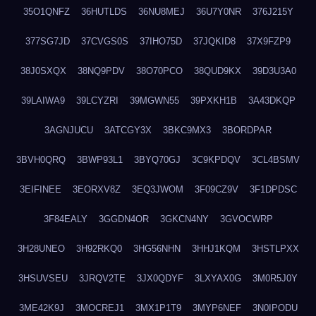
35O1QNFZ
36HUTLDS
36NU8MEJ
36U7Y0NR
376J215Y
377SG7JD
37CVGS0S
37IHO75D
37JQKID8
37X9FZP9
38J0SXQX
38NQ9PDV
38O70PCO
38QUD9KX
39D3U3A0
39LAIWA9
39LCYZRI
39MGWN55
39PXKH1B
3A43DKQP
3AGNJUCU
3ATCGY3X
3BKC9MX3
3BORDPAR
3BVH0QRQ
3BWP93L1
3BYQ70GJ
3C9KPDQV
3CL4BSMV
3EIFINEE
3EORXV8Z
3EQ3JWOM
3F09CZ9V
3F1DPDSC
3F84EALY
3GGDN4OR
3GKCN4NY
3GVOCWRP
3H28UNEO
3H92RKQ0
3HG56NHN
3HHJ1KQM
3HSTLPXX
3HSUVSEU
3JRQV2TE
3JX0QDYF
3LXYAX0G
3M0R5J0Y
3ME42K9J
3MOCREJ1
3MX1P1T9
3MYP6NEF
3N0IPODU