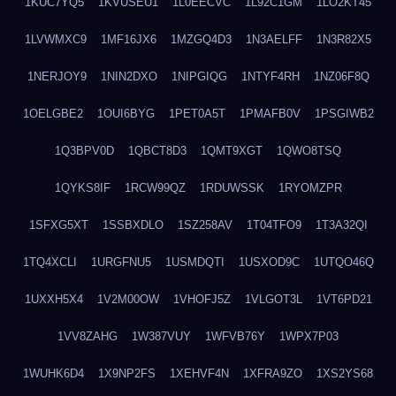
1KUC7YQ5
1KVUSEU1
1L0EECVC
1L92C1GM
1LO2KT45
1LVWMXC9
1MF16JX6
1MZGQ4D3
1N3AELFF
1N3R82X5
1NERJOY9
1NIN2DXO
1NIPGIQG
1NTYF4RH
1NZ06F8Q
1OELGBE2
1OUI6BYG
1PET0A5T
1PMAFB0V
1PSGIWB2
1Q3BPV0D
1QBCT8D3
1QMT9XGT
1QWO8TSQ
1QYKS8IF
1RCW99QZ
1RDUWSSK
1RYOMZPR
1SFXG5XT
1SSBXDLO
1SZ258AV
1T04TFO9
1T3A32QI
1TQ4XCLI
1URGFNU5
1USMDQTI
1USXOD9C
1UTQO46Q
1UXXH5X4
1V2M00OW
1VHOFJ5Z
1VLGOT3L
1VT6PD21
1VV8ZAHG
1W387VUY
1WFVB76Y
1WPX7P03
1WUHK6D4
1X9NP2FS
1XEHVF4N
1XFRA9ZO
1XS2YS68