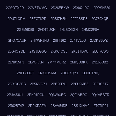
2CSOTXFR
2CVZ7WMG
2D26EBXW
2D942LRG
2DPSN680
2DU7LORM
2EZC76PR
2F53ZH8K
2FFJSSR3
2G789XQE
2G8M6D58
2HDT2UKH
2HLBXGGN
2HMC2F0V
2HO7QAUP
2HYWPJNU
2IIHI162
2J4TVL9Q
2JDKS9WZ
2JG4QYDE
2JSJLGSQ
2KKCIQS5
2KL1TDVU
2LCI7CW6
2LN9C5H3
2LVOI55N
2M7YMERZ
2MIQDBKK
2N165DB2
2NFH8OET
2NXDJSMA
2OC6YQYJ
2ODHTNIQ
2OYOC8EB
2P5KVO7J
2PB26F91
2PFU2MB3
2PGICZT7
2PJA33U1
2PK01RCU
2Q6V9UEG
2QFIABDG
2QYABSTR
2R02B74P
2RPXRAZM
2SAV54DE
2SS1XHM0
2T0TIR21