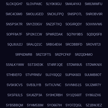
5LCKQGH7
5LOVPA8C
5LY0K9GU
5M4U4YA3
5M8JMWFU
5MC4C6M0
5MOLUGED
5NCKLFPQ
5NI5PO7L
5NROBV9R
5NSPSK7R
5NYZ03GV
5NZ2F7XQ
5OGIRQDY
5OIXNVW6
5OPF8A7F
5PI2KCCW
5PMRZDAK
5Q7NY9BS
5QDQI5F8
5QL8UU2J
5RALQ21C
5RBG4E64
5RCDBBFD
5ROV8T2I
5RP6DWR8
5RZ72FTS
5RZPCFKF
5RZQDHMO
5SNLKYWW
5ST3XE0K
5T4RFJQE
5TDWI9U5
5TDWKNIX
5THBIEFD
5TVPRN5V
5UJY0QQ2
5UPNX603
5UUMB8OT
5V5K9CVS
5VB3LIYB
5VTXJVNC
5VVNNS1S
5XJ2MR7Y
5XSF9JLS
5XU6ZP3A
5Y0HCRBH
5Y1QS60T
5Y86UZX6
5YB5BBQM
5YHM530M
5YO667IH
5YO7ZQGL
5Z1BWJEZ