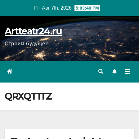
Перейти
Пт. Авг 7th, 2026
5:03:41 PM
к
содержанию
Artteatr24.ru
Строим будущее
QRXQT1TZ