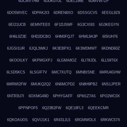
6DCMVTHM
6DDK07UL
6DEL198E
6DMVW7ZP
6DO5WVEC
6DPAK2I3
6DREN8XO
6DSSGCV5
6EEGL9Z9
6EI21UCB
6EMNTEE0
6F1DJ5WF
6G3CXI93
6G3KEGYN
6H6L0Z3E
6HD2DCBO
6HM0FQJT
6HWL9A3P
6I5IUH76
6JGSI1UR
6JQL3WKJ
6K3EBPX1
6K3WDMWT
6KDND60Z
6KOOILKY
6KPMGXPJ
6LGMA8OZ
6LI78JDL
6LL59T6X
6LSD5KCS
6LSGIF7V
6MC7XUTQ
6MNBISNE
6MRU4GHW
6MRWI2FW
6MUKQ2Q2
6N6MCPD2
6N8H9PB2
6NS1JPER
6NTR3U7I
6OXMG49D
6PHYGAFF
6PM1Z7A5
6PO2WC0X
6PPNPOF5
6Q23B2FW
6QE19FL3
6QEEKCMR
6QKOAUOS
6QVIJ1K1
6R431JL5
6RGMWOLX
6RKWC57X