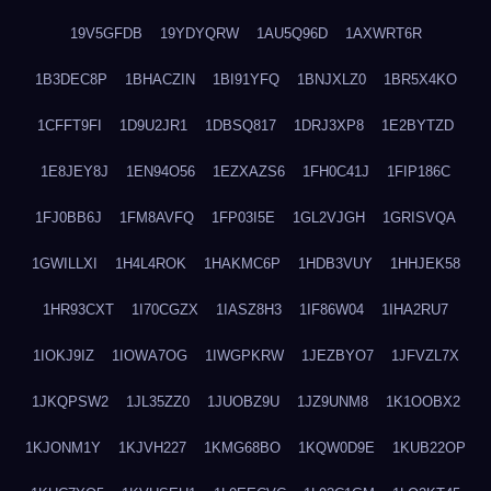
19V5GFDB
19YDYQRW
1AU5Q96D
1AXWRT6R
1B3DEC8P
1BHACZIN
1BI91YFQ
1BNJXLZ0
1BR5X4KO
1CFFT9FI
1D9U2JR1
1DBSQ817
1DRJ3XP8
1E2BYTZD
1E8JEY8J
1EN94O56
1EZXAZS6
1FH0C41J
1FIP186C
1FJ0BB6J
1FM8AVFQ
1FP03I5E
1GL2VJGH
1GRISVQA
1GWILLXI
1H4L4ROK
1HAKMC6P
1HDB3VUY
1HHJEK58
1HR93CXT
1I70CGZX
1IASZ8H3
1IF86W04
1IHA2RU7
1IOKJ9IZ
1IOWA7OG
1IWGPKRW
1JEZBYO7
1JFVZL7X
1JKQPSW2
1JL35ZZ0
1JUOBZ9U
1JZ9UNM8
1K1OOBX2
1KJONM1Y
1KJVH227
1KMG68BO
1KQW0D9E
1KUB22OP