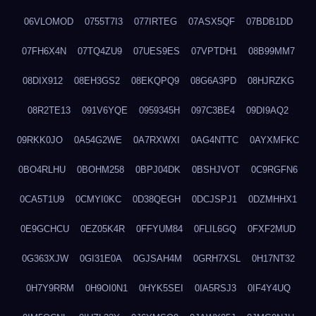
06VLOMOD
0755T7I3
077IRTEG
07ASX5QF
07BDB1DD
07FH6X4N
07TQ4ZU9
07UES9ES
07VPTDH1
08B99MM7
08DIX912
08EH3GS2
08EKQPQ9
08G6A3PD
08HJRZKG
08R2TE13
091V6YQE
0959345H
097C3BE4
09DI9AQ2
09RKK0JO
0A54G2WE
0A7RXWXI
0AG4NTTC
0AYXMFKC
0BO4RLHU
0BOHM258
0BPJ04DK
0BSHJVOT
0C9RGFN6
0CA5T1U9
0CMYI0KC
0D38QEGH
0DCJSPJ1
0DZMHHX1
0E9GCHCU
0EZ05K4R
0FFYUM84
0FLIL6GQ
0FXF2MUD
0G363XJW
0GI31E0A
0GJSAH4M
0GRH7XSL
0H17NT32
0H7Y9RRM
0H9OI0N1
0HYK5SEI
0IA5RSJ3
0IF4Y4UQ