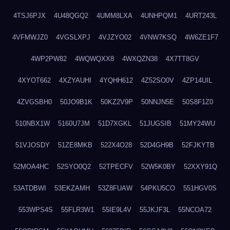
4TSJ6PJX
4U48QGQ2
4UMM8LXA
4UNHPQM1
4URT243L
4VFMWJZ0
4VGSLXPJ
4VJZYO02
4VNW7KSQ
4W6ZE1F7
4WP2PW82
4WQWQXX8
4WXQZN38
4X7TT8GV
4XYOT662
4XZYAUHI
4YQHH612
4Z52SO0V
4ZP14UIL
4ZVGSBH0
50JO9B1K
50KZ2V9P
50NNJN5E
50S8F1Z0
510NBX1W
5160U7JM
51D7XGKL
51JUGSIB
51MY24WU
51VJOSDY
51ZE8MKB
522X4O28
52D4GH9B
52FJKYTB
52MOA4HC
52SYO0Q2
52TPECFV
52W5K0BY
52XXY91Q
53ATDBWI
53EKZAMH
53Z8FUAW
54PKU5CO
551HGV0S
553WPS4S
55FLR3W1
55IE9L4V
55JKJF3L
55NCOA72