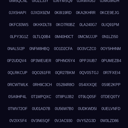
0IM5QCNL
0IUZL33Y
0J6YMSQ9
0JAWX05J
0JMG9NJH
0JX5HAPI
0JXDX9ZM
0K8I19RD
0KA2KHRR
0KCE9EJG
0KFC83WS
0KHXDLT8
0KO7R0BZ
0LA240G7
0LIQ91PM
0LPY3G1Z
0LTLQ0B4
0M40H0CT
0MCMJJJP
0N1LZI50
0NALSI2P
0NFM8HBQ
0O1D2CFA
0O3VCZC0
0OY5HHNM
0P2UDQV4
0P3WEUER
0PHNO5Y4
0PPJIUB7
0PUMEZB4
0QLRKCUP
0QO261FR
0QR27BKM
0QV0STGJ
0R7FXEI4
0RCWTWLK
0RH9C3CH
0S284R8O
0S4IXXQE
0S9E2KPP
0SA9HP4L
0T1MPQXC
0T8PUJB2
0T9LQ0SF
0TDEQ0TY
0TWV72OF
0U01AD7B
0U56W7B0
0UDKWD5I
0UELVNFD
0V2IXSF4
0V3N6SQF
0VJAC930
0VY5ZG3D
0W3LZD86