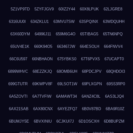
5Z1VP9TD
5ZYFJGV9
60IZ2Y44
60X8LPUK
62LJGRE8
6316UU0I
634ZKLU1
63MVU7SW
63SPQINX
63WDQUHH
63X60DYM
64996J11
659M6G4O
65TIBAG5
65TN6NPQ
65UV4E1K
660K94O5
663467JW
664ESOLH
664FNVV4
66C6U597
66NBHAON
675YBKS0
67T6PVX5
67UCAPT0
6899WHVC
68EZZKJQ
68OMB6UH
68PDCJPV
68QHDOI3
699GTUTR
69KWPV8F
69LSOT1W
69PLXGPN
69S53RP0
6A5ZOVTI
6A7TVFIW
6AMAWT34
6ANZ4C8L
6AS3LJQ4
6AX21SAB
6AX80CNX
6AYEZFQ7
6B0V87BD
6BA9R10Z
6BUMJY5E
6BVXINIU
6CJKUI7J
6D1OSCXH
6D8BUPZM