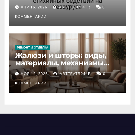
влияние анализа
АПР 16, 2026
ARTTEATR24_R
0
стихийных бедствий на
тезауруса
КОММЕНТАРИИ
РЕМОНТ И ОТДЕЛКА
Жалюзи и шторы: виды,
материалы, механизмы
управления и уход
НОЯ 12, 2025
ARTTEATR24_R
0
КОММЕНТАРИИ