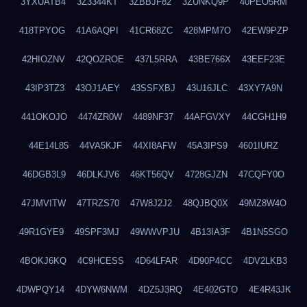
3YXUATB4
3Z3344KT
3ZBBJF82
3ZUNKQ9P
40PEO5RM
418TPYOG
41A6AQPI
41CR68ZC
428MPM7O
42EW9PZP
42HIOZNV
42QOZROE
437L5RRA
43BE766X
43EEF23E
43IP3TZ3
43OJ1AEY
43SSFXBJ
43U16JLC
43XY7A9N
441OKOJO
4474ZR0W
4489NF37
44AFGVXY
44CGH1H9
44E14L85
44VA5KJF
44XI8AFW
45A3IPS9
4601IURZ
46DGB3L9
46DLKJV6
46KT56QV
4728GJZN
47CQFY0O
47JMVITW
47TRZS70
47W8J2J2
48QJBQ0X
49MZ8W4O
49R1GYE9
49SPF3MJ
49WWVPJU
4B13IA3F
4B1N5SGO
4BOKJ6KQ
4C9HCESS
4D64LFAR
4D90P4CC
4DV2LKB3
4DWPQY14
4DYW6NWM
4DZ5J3RQ
4E402GTO
4E4R43JK