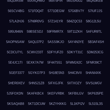
55QDIRSM
55XAQHMU
56975PIR
56GSA0U2
56QN3KEB
56SCV4BG
571FDQ4T
5771DEGW
57G6BV7Y
57IUFJJS
57LA2HJ6
57N9R0VG
57Z141YR
584ZQC53
58G12L5U
595U946N
59BSESDJ
59FRMR7X
59T11ZKH
5AFUR9TL
5AOPNSAW
5AQL07P2
5ASS9KJO
5AY4N3YE
5B3AF4SH
5CDCU7YL
5CWV233T
5DFYUFZ0
5DKYT31C
5DM253CG
5E4JC1TI
5EXK7A7W
5F447S51
5FMM242C
5FNR39CT
5GEF3377
5GYKO7P3
5H18E5N3
5H4C8VII
5HANI4XK
5HER0XEV
5HNS21Z8
5IFXGJFK
5IITXOZY
5IVSLWGV
5J5FOXDN
5KAFKBC4
5KEFVRBK
5KFBILGV
5KP635PE
5KSAQAB8
5KT1DCUW
5KZYHXKG
5L1KPI2V
5L515L3S