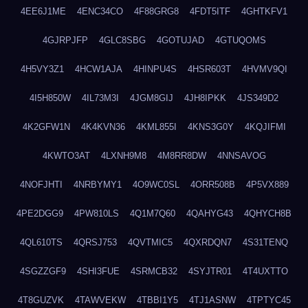
4EE6J1ME
4ENC34CO
4F88GRG8
4FDT5ITF
4GHTKFV1
4GJRPJFP
4GLC8SBG
4GOTUJAD
4GTUQOMS
4H5VY3Z1
4HCW1AJA
4HINPU4S
4HSR603T
4HVMV9QI
4I5H850W
4IL73M3I
4JGM8GIJ
4JH8IPKK
4JS349D2
4K2GFW1N
4K4KVN36
4KML855I
4KNS3G0Y
4KQJIFMI
4KWTO3AT
4LXNH9M8
4M8RR8DW
4NNSAVOG
4NOFJHTI
4NRBYMY1
4O9WC0SL
4ORR508B
4P5VX889
4PE2DGG9
4PW810LS
4Q1M7Q60
4QAHYG43
4QHYCH8B
4QL610TS
4QRSJ753
4QVTMIC5
4QXRDQN7
4S31TENQ
4SGZZGF9
4SHI3FUE
4SRMCB32
4SYJTR01
4T4UXTTO
4T8GUZVK
4TAWVEKW
4TBBI1Y5
4TJ1ASNW
4TPTYC45