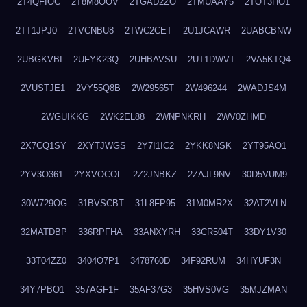
2T4QFIOC
2T8M8OOV
2TGAD2ZO
2TMUAAY5
2TOT3HO1
2TT1JPJ0
2TVCNBU8
2TWC2CET
2U1JCAWR
2UABCBNW
2UBGKVBI
2UFYK23Q
2UHBAVSU
2UT1DWVT
2VA5KTQ4
2VUSTJE1
2VY55Q8B
2W29565T
2W496244
2WADJS4M
2WGUIKKG
2WK2EL88
2WNPNKRH
2WV0ZHMD
2X7CQ1SY
2XYTJWGS
2Y7I1IC2
2YKK8NSK
2YT95AO1
2YV3O361
2YXVOCOL
2Z2JNBKZ
2ZAJL9NV
30D5VUM9
30W729OG
31BVSCBT
31L8FP95
31M0MR2X
32AT2VLN
32MATDBP
336RPFHA
33ANXYRH
33CR504T
33DY1V30
33T04ZZ0
3404O7P1
3478760D
34F92RUM
34HYUF3N
34Y7PBO1
357AGF1F
35AF37G3
35HVS0VG
35MJZMAN