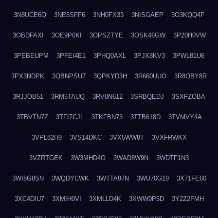
3N8UCE6Q
3NE5SFF6
3NH0FX33
3NISGAEP
3O3KQQ4F
3OBDFAXI
3OE9P0KI
3OPSZTYE
3OSK46GW
3P20H0VW
3PEBEUPM
3PFEI4E1
3PHQ0AXL
3PJX8KV3
3PWL81U6
3PX3NDPK
3QBNPSU7
3QPKYD3H
3R660UUO
3R8OBY8R
3RJJOB51
3RM5TAUQ
3RV0N612
3SRBQEDJ
3SXFZOBA
3TBVTN7Z
3TFI7CJL
3TKFBN73
3TTB618D
3TVMVY4A
3VPL82H9
3VS14DKC
3VX5WW8T
3VXFRWKX
3VZRTGEK
3W3MHD4O
3WAD8W9N
3WDTF1N3
3WI8G8SN
3WQDYCWK
3WTTA97N
3WU70G19
3X71FE60
3XC4DIU7
3XMIH0VI
3XMLLD4K
3XWW9P5D
3Y2Z2FMH