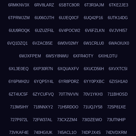
6RMKNV3X
6RV8LARZ
6SBTC8OR
6T3R3AJM
6TKE2JE3
6TPRWJZM
6U06OJTH
6UJEQ0CF
6UQ42P16
6UTK14DG
6UU9ROQK
6UZUZF6L
6V4POCW2
6V6FZLKN
6VJVHI57
6VQ1DZQ1
6VZACB5E
6W0V02MY
6W1CRLU0
6WAOIUX0
6WJXFPEM
6WSY8NWU
6XFR4OTY
6XIHLDTU
6XL3E0EQ
6XP30R7N
6XQUAXFV
6XUCD56H
6XVXTC5I
6Y6PMH2U
6YQP5Y4L
6YR8PDRZ
6YY0PXBC
6ZISH1A0
6ZT4UC5F
6ZYCUFVQ
70T7NVVN
70V1YKH3
711BHOSD
713M5IHY
718NNXY2
71H5RDOO
71UQJY58
725P81XE
727P972L
72FW37AL
73CXZZM4
73IDZEWO
73UTNHIP
73VKAF4E
740HGIUK
745ACL1O
74DPJX4S
74DVDXRM