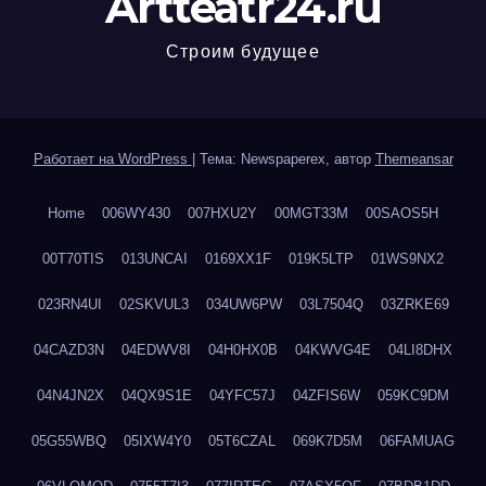
Artteatr24.ru
Строим будущее
Работает на WordPress
|
Тема: Newspaperex, автор
Themeansar
Home
006WY430
007HXU2Y
00MGT33M
00SAOS5H
00T70TIS
013UNCAI
0169XX1F
019K5LTP
01WS9NX2
023RN4UI
02SKVUL3
034UW6PW
03L7504Q
03ZRKE69
04CAZD3N
04EDWV8I
04H0HX0B
04KWVG4E
04LI8DHX
04N4JN2X
04QX9S1E
04YFC57J
04ZFIS6W
059KC9DM
05G55WBQ
05IXW4Y0
05T6CZAL
069K7D5M
06FAMUAG