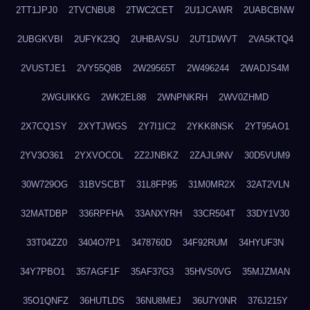
2TT1JPJ0
2TVCNBU8
2TWC2CET
2U1JCAWR
2UABCBNW
2UBGKVBI
2UFYK23Q
2UHBAVSU
2UT1DWVT
2VA5KTQ4
2VUSTJE1
2VY55Q8B
2W29565T
2W496244
2WADJS4M
2WGUIKKG
2WK2EL88
2WNPNKRH
2WV0ZHMD
2X7CQ1SY
2XYTJWGS
2Y7I1IC2
2YKK8NSK
2YT95AO1
2YV3O361
2YXVOCOL
2Z2JNBKZ
2ZAJL9NV
30D5VUM9
30W729OG
31BVSCBT
31L8FP95
31M0MR2X
32AT2VLN
32MATDBP
336RPFHA
33ANXYRH
33CR504T
33DY1V30
33T04ZZ0
3404O7P1
3478760D
34F92RUM
34HYUF3N
34Y7PBO1
357AGF1F
35AF37G3
35HVS0VG
35MJZMAN
35O1QNFZ
36HUTLDS
36NU8MEJ
36U7Y0NR
376J215Y