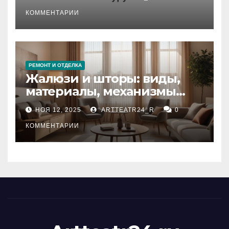
стихийных бедствий на
тезауруса
КОММЕНТАРИИ
РЕМОНТ И ОТДЕЛКА
Жалюзи и шторы: виды,
материалы, механизмы
управления и уход
НОЯ 12, 2025
ARTTEATR24_R
0
КОММЕНТАРИИ