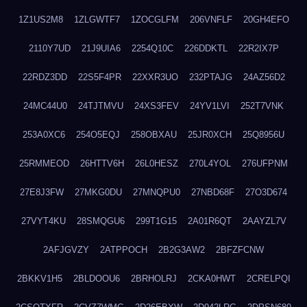
1Z1US2M8
1ZLGWTF7
1ZOCGLFM
206VNFLF
20GH4EFO
2110Y7UD
21J9UIA6
2254Q10C
226DDKTL
22R2IX7P
22RDZ3DD
22S5F4PR
22XXR3UO
232PTAJG
24AZ56D2
24MC44U0
24TJTMVU
24XS3FEV
24YV1LVI
252T7VNK
253A0XC6
254O5EQJ
258OBXAU
25JR0XCH
25Q8956U
25RMMEOD
26HTTV6H
26L0HESZ
270L4YOL
276UFPNM
27E8J3FW
27MKG0DU
27MNQPU0
27NBD68F
27O3D674
27VYT4KU
28SMQGU6
299T1G15
2A01R6QT
2AAYZL7V
2AFJGVZY
2ATPPOCH
2B2G3AW2
2BFZFCNW
2BKKV1H5
2BLDOOU6
2BRHOLRJ
2CKA0HWT
2CRELPQI