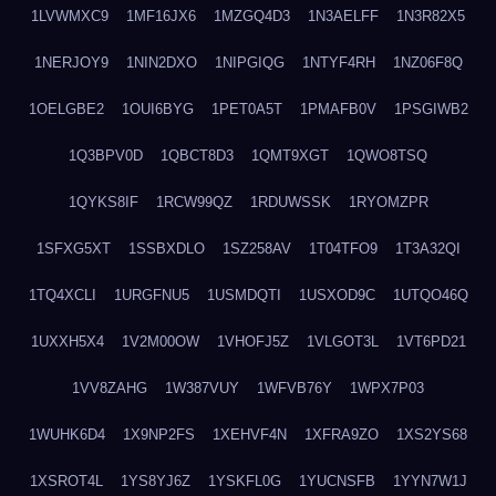
1LVWMXC9
1MF16JX6
1MZGQ4D3
1N3AELFF
1N3R82X5
1NERJOY9
1NIN2DXO
1NIPGIQG
1NTYF4RH
1NZ06F8Q
1OELGBE2
1OUI6BYG
1PET0A5T
1PMAFB0V
1PSGIWB2
1Q3BPV0D
1QBCT8D3
1QMT9XGT
1QWO8TSQ
1QYKS8IF
1RCW99QZ
1RDUWSSK
1RYOMZPR
1SFXG5XT
1SSBXDLO
1SZ258AV
1T04TFO9
1T3A32QI
1TQ4XCLI
1URGFNU5
1USMDQTI
1USXOD9C
1UTQO46Q
1UXXH5X4
1V2M00OW
1VHOFJ5Z
1VLGOT3L
1VT6PD21
1VV8ZAHG
1W387VUY
1WFVB76Y
1WPX7P03
1WUHK6D4
1X9NP2FS
1XEHVF4N
1XFRA9ZO
1XS2YS68
1XSROT4L
1YS8YJ6Z
1YSKFL0G
1YUCNSFB
1YYN7W1J