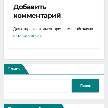
e
er
at
ail
р
Добавить
gr
s
а
комментарий
a
A
в
m
p
и
Для отправки комментария вам необходимо
p
ть
авторизоваться
.
Поиск
Поиск