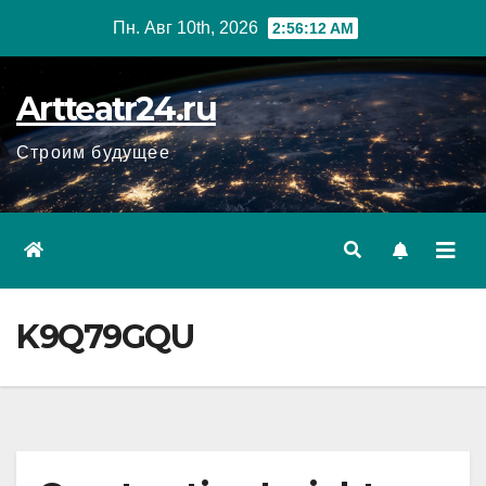
Перейти
Пн. Авг 10th, 2026
2:56:13 AM
к
содержанию
Artteatr24.ru
Строим будущее
K9Q79GQU