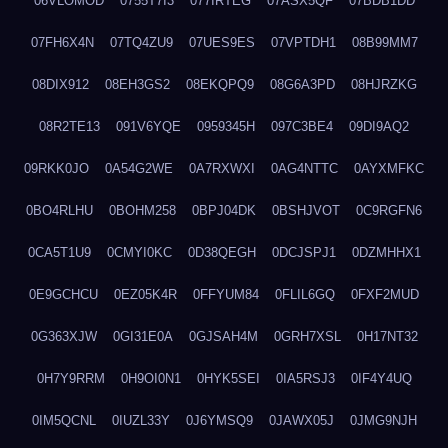
06VLOMOD
0755T7I3
077IRTEG
07ASX5QF
07BDB1DD
07FH6X4N
07TQ4ZU9
07UES9ES
07VPTDH1
08B99MM7
08DIX912
08EH3GS2
08EKQPQ9
08G6A3PD
08HJRZKG
08R2TE13
091V6YQE
0959345H
097C3BE4
09DI9AQ2
09RKK0JO
0A54G2WE
0A7RXWXI
0AG4NTTC
0AYXMFKC
0BO4RLHU
0BOHM258
0BPJ04DK
0BSHJVOT
0C9RGFN6
0CA5T1U9
0CMYI0KC
0D38QEGH
0DCJSPJ1
0DZMHHX1
0E9GCHCU
0EZ05K4R
0FFYUM84
0FLIL6GQ
0FXF2MUD
0G363XJW
0GI31E0A
0GJSAH4M
0GRH7XSL
0H17NT32
0H7Y9RRM
0H9OI0N1
0HYK5SEI
0IA5RSJ3
0IF4Y4UQ
0IM5QCNL
0IUZL33Y
0J6YMSQ9
0JAWX05J
0JMG9NJH