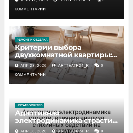
КОММЕНТАРИИ
РЕМОНТ И ОТДЕЛКА
Критерии выбора
двухкомнатной квартиры:
планировка, площадь,
АПР 23, 2026
ARTTEATR24_R
0
состояние и документация
КОММЕНТАРИИ
UNCATEGORISED
Адаптивная
электродинамика страсти:
влияние анализа
АПР 16, 2026
ARTTEATR24_R
0