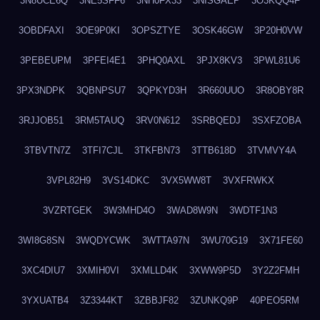
3N8UCE6Q
3NE5SFF6
3NH0FX33
3NISGAEP
3O3KQQ4F
3OBDFAXI
3OE9P0KI
3OPSZTYE
3OSK46GW
3P20H0VW
3PEBEUPM
3PFEI4E1
3PHQ0AXL
3PJX8KV3
3PWL81U6
3PX3NDPK
3QBNPSU7
3QPKYD3H
3R660UUO
3R8OBY8R
3RJJOB51
3RM5TAUQ
3RV0N612
3SRBQEDJ
3SXFZOBA
3TBVTN7Z
3TFI7CJL
3TKFBN73
3TTB618D
3TVMVY4A
3VPL82H9
3VS14DKC
3VX5WW8T
3VXFRWKX
3VZRTGEK
3W3MHD4O
3WAD8W9N
3WDTF1N3
3WI8G8SN
3WQDYCWK
3WTTA97N
3WU70G19
3X71FE60
3XC4DIU7
3XMIH0VI
3XMLLD4K
3XWW9P5D
3Y2Z2FMH
3YXUATB4
3Z3344KT
3ZBBJF82
3ZUNKQ9P
40PEO5RM