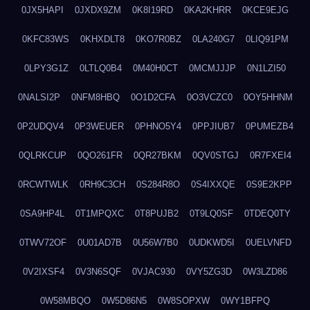
0JX5HAPI
0JXDX9ZM
0K8I19RD
0KA2KHRR
0KCE9EJG
0KFC83WS
0KHXDLT8
0KO7R0BZ
0LA240G7
0LIQ91PM
0LPY3G1Z
0LTLQ0B4
0M40H0CT
0MCMJJJP
0N1LZI50
0NALSI2P
0NFM8HBQ
0O1D2CFA
0O3VCZC0
0OY5HHNM
0P2UDQV4
0P3WEUER
0PHNO5Y4
0PPJIUB7
0PUMEZB4
0QLRKCUP
0QO261FR
0QR27BKM
0QV0STGJ
0R7FXEI4
0RCWTWLK
0RH9C3CH
0S284R8O
0S4IXXQE
0S9E2KPP
0SA9HP4L
0T1MPQXC
0T8PUJB2
0T9LQ0SF
0TDEQ0TY
0TWV72OF
0U01AD7B
0U56W7B0
0UDKWD5I
0UELVNFD
0V2IXSF4
0V3N6SQF
0VJAC930
0VY5ZG3D
0W3LZD86
0W58MBQO
0W5D86N5
0W8SOPXW
0WY1BFPQ