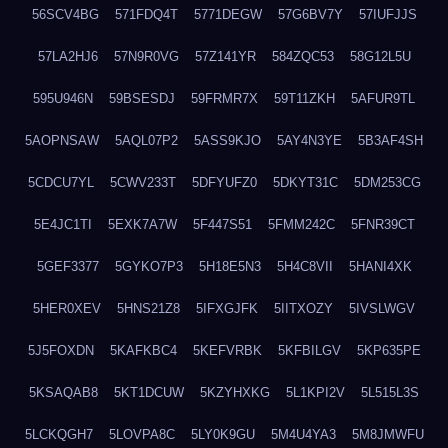
56SCV4BG
571FDQ4T
5771DEGW
57G6BV7Y
57IUFJJS
57LA2HJ6
57N9R0VG
57Z141YR
584ZQC53
58G12L5U
595U946N
59BSESDJ
59FRMR7X
59T11ZKH
5AFUR9TL
5AOPNSAW
5AQL07P2
5ASS9KJO
5AY4N3YE
5B3AF4SH
5CDCU7YL
5CWV233T
5DFYUFZ0
5DKYT31C
5DM253CG
5E4JC1TI
5EXK7A7W
5F447S51
5FMM242C
5FNR39CT
5GEF3377
5GYKO7P3
5H18E5N3
5H4C8VII
5HANI4XK
5HER0XEV
5HNS21Z8
5IFXGJFK
5IITXOZY
5IVSLWGV
5J5FOXDN
5KAFKBC4
5KEFVRBK
5KFBILGV
5KP635PE
5KSAQAB8
5KT1DCUW
5KZYHXKG
5L1KPI2V
5L515L3S
5LCKQGH7
5LOVPA8C
5LY0K9GU
5M4U4YA3
5M8JMWFU