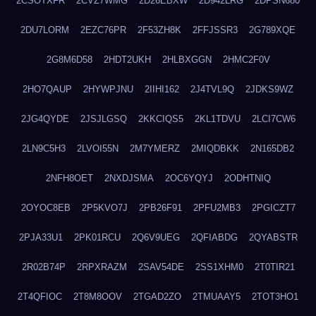
2CSOTXFR
2CVZ7WMG
2D26EBXW
2D942LRG
2DPSN680
2DU7LORM
2EZC76PR
2F53ZH8K
2FFJSSR3
2G789XQE
2G8M6D58
2HDT2UKH
2HLBXGGN
2HMC2F0V
2HO7QAUP
2HYWPJNU
2IIHI162
2J4TVL9Q
2JDKS9WZ
2JG4QYDE
2JSJLGSQ
2KKCIQS5
2KL1TDVU
2LCI7CW6
2LN9C5H3
2LVOI55N
2M7YMERZ
2MIQDBKK
2N165DB2
2NFH8OET
2NXDJSMA
2OC6YQYJ
2ODHTNIQ
2OYOC8EB
2P5KVO7J
2PB26F91
2PFU2MB3
2PGICZT7
2PJA33U1
2PK01RCU
2Q6V9UEG
2QFIABDG
2QYABSTR
2R02B74P
2RPXRAZM
2SAV54DE
2SS1XHM0
2T0TIR21
2T4QFIOC
2T8M8OOV
2TGAD2ZO
2TMUAAY5
2TOT3HO1