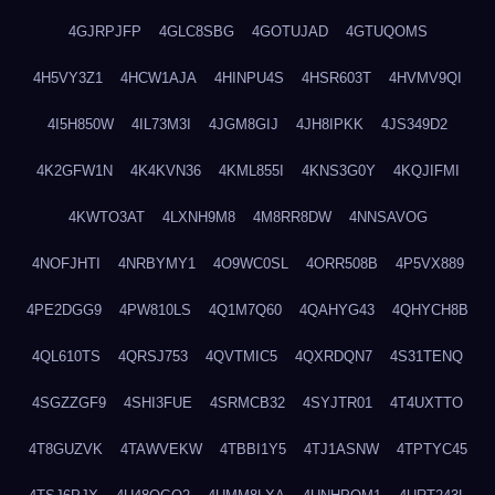
4GJRPJFP
4GLC8SBG
4GOTUJAD
4GTUQOMS
4H5VY3Z1
4HCW1AJA
4HINPU4S
4HSR603T
4HVMV9QI
4I5H850W
4IL73M3I
4JGM8GIJ
4JH8IPKK
4JS349D2
4K2GFW1N
4K4KVN36
4KML855I
4KNS3G0Y
4KQJIFMI
4KWTO3AT
4LXNH9M8
4M8RR8DW
4NNSAVOG
4NOFJHTI
4NRBYMY1
4O9WC0SL
4ORR508B
4P5VX889
4PE2DGG9
4PW810LS
4Q1M7Q60
4QAHYG43
4QHYCH8B
4QL610TS
4QRSJ753
4QVTMIC5
4QXRDQN7
4S31TENQ
4SGZZGF9
4SHI3FUE
4SRMCB32
4SYJTR01
4T4UXTTO
4T8GUZVK
4TAWVEKW
4TBBI1Y5
4TJ1ASNW
4TPTYC45