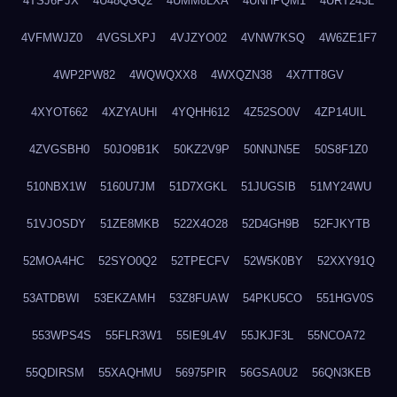
4TSJ6PJX
4U48QGQ2
4UMM8LXA
4UNHPQM1
4URT243L
4VFMWJZ0
4VGSLXPJ
4VJZYO02
4VNW7KSQ
4W6ZE1F7
4WP2PW82
4WQWQXX8
4WXQZN38
4X7TT8GV
4XYOT662
4XZYAUHI
4YQHH612
4Z52SO0V
4ZP14UIL
4ZVGSBH0
50JO9B1K
50KZ2V9P
50NNJN5E
50S8F1Z0
510NBX1W
5160U7JM
51D7XGKL
51JUGSIB
51MY24WU
51VJOSDY
51ZE8MKB
522X4O28
52D4GH9B
52FJKYTB
52MOA4HC
52SYO0Q2
52TPECFV
52W5K0BY
52XXY91Q
53ATDBWI
53EKZAMH
53Z8FUAW
54PKU5CO
551HGV0S
553WPS4S
55FLR3W1
55IE9L4V
55JKJF3L
55NCOA72
55QDIRSM
55XAQHMU
56975PIR
56GSA0U2
56QN3KEB