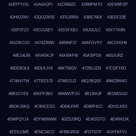
418TPYOG
41A6AQPI
41CR68ZC
428MPM7O
42EW9PZP
42HIOZNV
42QOZROE
437L5RRA
43BE766X
43EEF23E
43IP3TZ3
43OJ1AEY
43SSFXBJ
43U16JLC
43XY7A9N
441OKOJO
4474ZR0W
4489NF37
44AFGVXY
44CGH1H9
44E14L85
44VA5KJF
44XI8AFW
45A3IPS9
4601IURZ
46DGB3L9
46DLKJV6
46KT56QV
4728GJZN
47CQFY0O
47JMVITW
47TRZS70
47W8J2J2
48QJBQ0X
49MZ8W4O
49R1GYE9
49SPF3MJ
49WWVPJU
4B13IA3F
4B1N5SGO
4BOKJ6KQ
4C9HCESS
4D64LFAR
4D90P4CC
4DV2LKB3
4DWPQY14
4DYW6NWM
4DZ5J3RQ
4E402GTO
4E4R43JK
4EE6J1ME
4ENC34CO
4F88GRG8
4FDT5ITF
4GHTKFV1