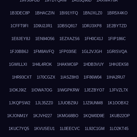
19V5GFDB
19YDYQRW
1AU5Q96D
1AXWRT6R
1B3DEC8P
1BHACZIN
1BI91YFQ
1BNJXLZ0
1BR5X4KO
1CFFT9FI
1D9U2JR1
1DBSQ817
1DRJ3XP8
1E2BYTZD
1E8JEY8J
1EN94O56
1EZXAZS6
1FH0C41J
1FIP186C
1FJ0BB6J
1FM8AVFQ
1FP03I5E
1GL2VJGH
1GRISVQA
1GWILLXI
1H4L4ROK
1HAKMC6P
1HDB3VUY
1HHJEK58
1HR93CXT
1I70CGZX
1IASZ8H3
1IF86W04
1IHA2RU7
1IOKJ9IZ
1IOWA7OG
1IWGPKRW
1JEZBYO7
1JFVZL7X
1JKQPSW2
1JL35ZZ0
1JUOBZ9U
1JZ9UNM8
1K1OOBX2
1KJONM1Y
1KJVH227
1KMG68BO
1KQW0D9E
1KUB22OP
1KUC7YQ5
1KVUSEU1
1L0EECVC
1L92C1GM
1LO2KT45