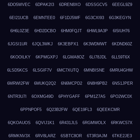
6DO5WVEC
6DPAK2I3
6DREN8XO
6DSSGCV5
6EEGL9Z9
6EI21UCB
6EMNTEE0
6F1DJ5WF
6G3CXI93
6G3KEGYN
6H6L0Z3E
6HD2DCBO
6HM0FQJT
6HWL9A3P
6I5IUH76
6JGSI1UR
6JQL3WKJ
6K3EBPX1
6K3WDMWT
6KDND60Z
6KOOILKY
6KPMGXPJ
6LGMA8OZ
6LI78JDL
6LL59T6X
6LSD5KCS
6LSGIF7V
6MC7XUTQ
6MNBISNE
6MRU4GHW
6MRWI2FW
6MUKQ2Q2
6N6MCPD2
6N8H9PB2
6NS1JPER
6NTR3U7I
6OXMG49D
6PHYGAFF
6PM1Z7A5
6PO2WC0X
6PPNPOF5
6Q23B2FW
6QE19FL3
6QEEKCMR
6QKOAUOS
6QVIJ1K1
6R431JL5
6RGMWOLX
6RKWC57X
6RMKNV3X
6RV8LARZ
6SBTC8OR
6T3R3AJM
6TKE2JE3