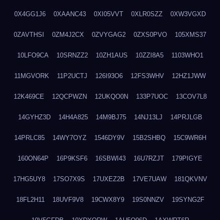
0X4GG1J6
0XAANC43
0XI05VVT
0XLR0SZZ
0XW3VGXD
0ZAVTHSI
0ZM4J2CX
0ZVYGAG2
0ZXS0PVO
105XMS37
10LFO9CA
10SRNZZ2
10ZH1AUS
10ZZI8A5
1103WHO1
11MGVORK
11P2UCTJ
126I93O6
12FS3WHV
12HZ1JWW
12K469CE
12QCPWZN
12UKQO0N
133P7UOC
13COV7L8
14GYHZ3D
14H4A825
14M9BJ75
14NJ13LJ
14PRJLGB
14PRLC85
14WY7OYZ
1546DY9V
15B2SHBQ
15C9WR6H
160ON64P
16P9KSF6
16SBWI43
16U7RZJT
179PIGYE
17HG5UY8
17SO7X9S
17UXEZ2B
17VE7UAW
181QKVNV
18FL2H11
18UVF9V8
19CWX8Y9
19S0NNZV
19SYNG2F