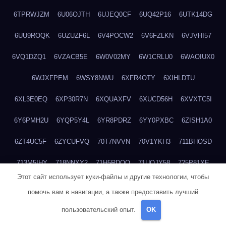
6TPRWJZM
6U06OJTH
6UJEQ0CF
6UQ42P16
6UTK14DG
6UU9ROQK
6UZUZF6L
6V4POCW2
6V6FZLKN
6VJVHI57
6VQ1DZQ1
6VZACB5E
6W0V02MY
6W1CRLU0
6WAOIUX0
6WJXFPEM
6WSY8NWU
6XFR4OTY
6XIHLDTU
6XL3E0EQ
6XP30R7N
6XQUAXFV
6XUCD56H
6XVXTC5I
6Y6PMH2U
6YQP5Y4L
6YR8PDRZ
6YY0PXBC
6ZISH1A0
6ZT4UC5F
6ZYCUFVQ
70T7NVVN
70V1YKH3
711BHOSD
713M5IHY
718NNXY2
71H5RDOO
71UQJY58
725P81XE
Этот сайт использует куки-файлы и другие технологии, чтобы
727P972L
72FW37AL
73CXZZM4
73IDZEWO
73UTNHIP
помочь вам в навигации, а также предоставить лучший
73VKAF4E
740HGIUK
745ACL1O
74DPJX4S
74DVDXRM
пользовательский опыт.
OK