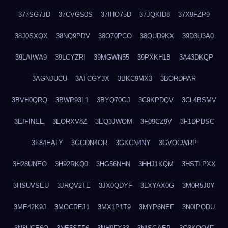
377SG7JD
37CVGS0S
37IHO75D
37JQKID8
37X9FZP9
38J0SXQX
38NQ9PDV
38O70PCO
38QUD9KX
39D3U3A0
39LAIWA9
39LCYZRI
39MGWN55
39PXKH1B
3A43DKQP
3AGNJUCU
3ATCGY3X
3BKC9MX3
3BORDPAR
3BVH0QRQ
3BWP93L1
3BYQ70GJ
3C9KPDQV
3CL4BSMV
3EIFINEE
3EORXV8Z
3EQ3JWOM
3F09CZ9V
3F1DPDSC
3F84EALY
3GGDN4OR
3GKCN4NY
3GVOCWRP
3H28UNEO
3H92RKQ0
3HG56NHN
3HHJ1KQM
3HSTLPXX
3HSUVSEU
3JRQV2TE
3JX0QDYF
3LXYAX0G
3M0R5J0Y
3ME42K9J
3MOCREJ1
3MX1P1T9
3MYP6NEF
3N0IPODU