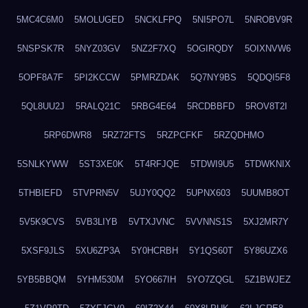
5MC4C6M0
5MOLUGED
5NCKLFPQ
5NI5PO7L
5NROBV9R
5NSPSK7R
5NYZ03GV
5NZ2F7XQ
5OGIRQDY
5OIXNVW6
5OPF8A7F
5PI2KCCW
5PMRZDAK
5Q7NY9BS
5QDQI5F8
5QL8UU2J
5RALQ21C
5RBG4E64
5RCDBBFD
5ROV8T2I
5RP6DWR8
5RZ72FTS
5RZPCFKF
5RZQDHMO
5SNLKYWW
5ST3XE0K
5T4RFJQE
5TDWI9U5
5TDWKNIX
5THBIEFD
5TVPRN5V
5UJY0QQ2
5UPNX603
5UUMB8OT
5V5K9CVS
5VB3LIYB
5VTXJVNC
5VVNNS1S
5XJ2MR7Y
5XSF9JLS
5XU6ZP3A
5Y0HCRBH
5Y1QS60T
5Y86UZX6
5YB5BBQM
5YHM530M
5YO667IH
5YO7ZQGL
5Z1BWJEZ