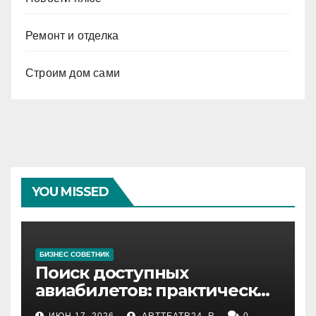
Ремонт и отделка
Строим дом сами
YOU MISSED
БИЗНЕС СОВЕТНИК
Поиск доступных
авиабилетов: практические
рекомендации
ИЮН 17, 2026
ARTTEATR24_R
0