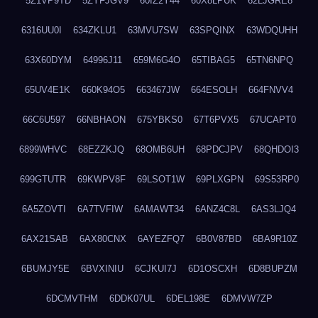
5Z1VP9TD
5ZYFJGV9
60IZ2Y44
60X8LPUK
62LJGRE8
6316UU0I
634ZKLU1
63MVU7SW
63SPQINX
63WDQUHH
63X60DYM
64996J11
659M6G4O
65TIBAG5
65TN6NPQ
65UV4E1K
660K94O5
663467JW
664ESOLH
664FNVV4
66C6U597
66NBHAON
675YBKS0
67T6PVX5
67UCAPT0
6899WHVC
68EZZKJQ
68OMB6UH
68PDCJPV
68QHDOI3
699GTUTR
69KWPV8F
69LSOT1W
69PLXGPN
69S53RP0
6A5ZOVTI
6A7TVFIW
6AMAWT34
6ANZ4C8L
6AS3LJQ4
6AX21SAB
6AX80CNX
6AYEZFQ7
6B0V87BD
6BA9R10Z
6BUMJY5E
6BVXINIU
6CJKUI7J
6D1OSCXH
6D8BUPZM
6DCMVTHM
6DDK07UL
6DEL198E
6DMVW7ZP