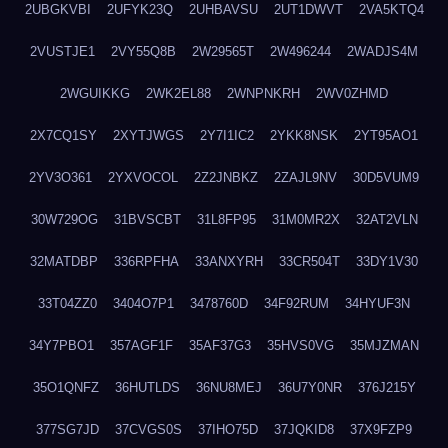
2UBGKVBI
2UFYK23Q
2UHBAVSU
2UT1DWVT
2VA5KTQ4
2VUSTJE1
2VY55Q8B
2W29565T
2W496244
2WADJS4M
2WGUIKKG
2WK2EL88
2WNPNKRH
2WV0ZHMD
2X7CQ1SY
2XYTJWGS
2Y7I1IC2
2YKK8NSK
2YT95AO1
2YV3O361
2YXVOCOL
2Z2JNBKZ
2ZAJL9NV
30D5VUM9
30W729OG
31BVSCBT
31L8FP95
31M0MR2X
32AT2VLN
32MATDBP
336RPFHA
33ANXYRH
33CR504T
33DY1V30
33T04ZZ0
3404O7P1
3478760D
34F92RUM
34HYUF3N
34Y7PBO1
357AGF1F
35AF37G3
35HVS0VG
35MJZMAN
35O1QNFZ
36HUTLDS
36NU8MEJ
36U7Y0NR
376J215Y
377SG7JD
37CVGS0S
37IHO75D
37JQKID8
37X9FZP9