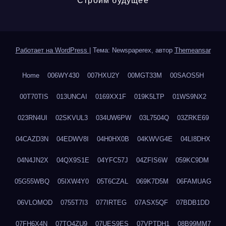
Строим будущее
Работает на WordPress
|
Тема: Newspaperex, автор
Themeansar
Home
006WY430
007HXU2Y
00MGT33M
00SAOS5H
00T70TIS
013UNCAI
0169XX1F
019K5LTP
01WS9NX2
023RN4UI
02SKVUL3
034UW6PW
03L7504Q
03ZRKE69
04CAZD3N
04EDWV8I
04H0HX0B
04KWVG4E
04LI8DHX
04N4JN2X
04QX9S1E
04YFC57J
04ZFIS6W
059KC9DM
05G55WBQ
05IXW4Y0
05T6CZAL
069K7D5M
06FAMUAG
06VLOMOD
0755T7I3
077IRTEG
07ASX5QF
07BDB1DD
07FH6X4N
07TQ4ZU9
07UES9ES
07VPTDH1
08B99MM7