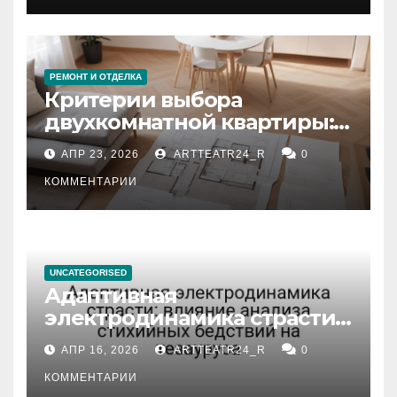
РЕМОНТ И ОТДЕЛКА
Критерии выбора
двухкомнатной квартиры:
планировка, площадь,
АПР 23, 2026
ARTTEATR24_R
0
состояние и документация
КОММЕНТАРИИ
UNCATEGORISED
Адаптивная
электродинамика страсти:
влияние анализа
АПР 16, 2026
ARTTEATR24_R
0
стихийных бедствий на
тезауруса
КОММЕНТАРИИ