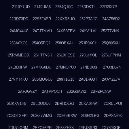
2110Y7UD
21J9UIA6
2254Q10C
226DDKTL
22R2IX7P
22RDZ3DD
22S5F4PR
22XXR3UO
232PTAJG
24AZ56D2
24MC44U0
24TJTMVU
24XS3FEV
24YV1LVI
252T7VNK
253A0XC6
254O5EQJ
258OBXAU
25JR0XCH
25Q8956U
25RMMEOD
26HTTV6H
26L0HESZ
270L4YOL
276UFPNM
27E8J3FW
27MKG0DU
27MNQPU0
27NBD68F
27O3D674
27VYT4KU
28SMQGU6
299T1G15
2A01R6QT
2AAYZL7V
2AFJGVZY
2ATPPOCH
2B2G3AW2
2BFZFCNW
2BKKV1H5
2BLDOOU6
2BRHOLRJ
2CKA0HWT
2CRELPQI
2CSOTXFR
2CVZ7WMG
2D26EBXW
2D942LRG
2DPSN680
2DU7LORM
2EZC76PR
2F53ZH8K
2FFJSSR3
2G789XQE