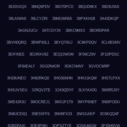
38J0SXQX
38NQ9PDV
38O70PCO
38QUD9KX
39D3U3A0
39LAIWA9
39LCYZRI
39MGWN55
39PXKH1B
3A43DKQP
3AGNJUCU
3ATCGY3X
3BKC9MX3
3BORDPAR
3BVH0QRQ
3BWP93L1
3BYQ70GJ
3C9KPDQV
3CL4BSMV
3EIFINEE
3EORXV8Z
3EQ3JWOM
3F09CZ9V
3F1DPDSC
3F84EALY
3GGDN4OR
3GKCN4NY
3GVOCWRP
3H28UNEO
3H92RKQ0
3HG56NHN
3HHJ1KQM
3HSTLPXX
3HSUVSEU
3JRQV2TE
3JX0QDYF
3LXYAX0G
3M0R5J0Y
3ME42K9J
3MOCREJ1
3MX1P1T9
3MYP6NEF
3N0IPODU
3N8UCE6Q
3NE5SFF6
3NH0FX33
3NISGAEP
3O3KQQ4F
3OBDFAXI
3OE9P0KI
3OPSZTYE
3OSK46GW
3P20H0VW