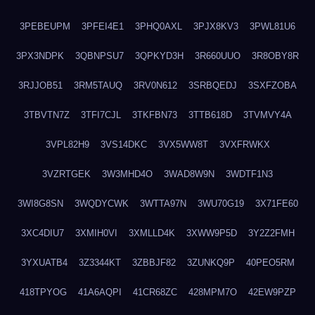
3PEBEUPM
3PFEI4E1
3PHQ0AXL
3PJX8KV3
3PWL81U6
3PX3NDPK
3QBNPSU7
3QPKYD3H
3R660UUO
3R8OBY8R
3RJJOB51
3RM5TAUQ
3RV0N612
3SRBQEDJ
3SXFZOBA
3TBVTN7Z
3TFI7CJL
3TKFBN73
3TTB618D
3TVMVY4A
3VPL82H9
3VS14DKC
3VX5WW8T
3VXFRWKX
3VZRTGEK
3W3MHD4O
3WAD8W9N
3WDTF1N3
3WI8G8SN
3WQDYCWK
3WTTA97N
3WU70G19
3X71FE60
3XC4DIU7
3XMIH0VI
3XMLLD4K
3XWW9P5D
3Y2Z2FMH
3YXUATB4
3Z3344KT
3ZBBJF82
3ZUNKQ9P
40PEO5RM
418TPYOG
41A6AQPI
41CR68ZC
428MPM7O
42EW9PZP