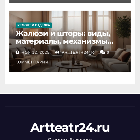
РЕМОНТ И ОТДЕЛКА
Жалюзи и шторы: виды,
материалы, механизмы
управления и уход
НОЯ 12, 2025
ARTTEATR24_R
0
КОММЕНТАРИИ
Artteatr24.ru