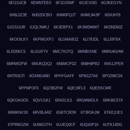
6EI21UCB
6EMNTEE0
6F1DJ5WF
6G3CXI93
6G3KEGYN
6H6L0Z3E
6HD2DCBO
6HM0FQJT
6HWL9A3P
6I5IUH76
6JGSI1UR
6JQL3WKJ
6K3EBPX1
6K3WDMWT
6KDND60Z
6KOOILKY
6KPMGXPJ
6LGMA8OZ
6LI78JDL
6LL59T6X
6LSD5KCS
6LSGIF7V
6MC7XUTQ
6MNBISNE
6MRU4GHW
6MRWI2FW
6MUKQ2Q2
6N6MCPD2
6N8H9PB2
6NS1JPER
6NTR3U7I
6OXMG49D
6PHYGAFF
6PM1Z7A5
6PO2WC0X
6PPNPOF5
6Q23B2FW
6QE19FL3
6QEEKCMR
6QKOAUOS
6QVIJ1K1
6R431JL5
6RGMWOLX
6RKWC57X
6RMKNV3X
6RV8LARZ
6SBTC8OR
6T3R3AJM
6TKE2JE3
6TPRWJZM
6U06OJTH
6UJEQ0CF
6UQ42P16
6UTK14DG