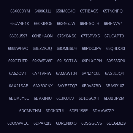
63X60DYM
64996J11
659M6G4O
65TIBAG5
65TN6NPQ
65UV4E1K
660K94O5
663467JW
664ESOLH
664FNVV4
66C6U597
66NBHAON
675YBKS0
67T6PVX5
67UCAPT0
6899WHVC
68EZZKJQ
68OMB6UH
68PDCJPV
68QHDOI3
699GTUTR
69KWPV8F
69LSOT1W
69PLXGPN
69S53RP0
6A5ZOVTI
6A7TVFIW
6AMAWT34
6ANZ4C8L
6AS3LJQ4
6AX21SAB
6AX80CNX
6AYEZFQ7
6B0V87BD
6BA9R10Z
6BUMJY5E
6BVXINIU
6CJKUI7J
6D1OSCXH
6D8BUPZM
6DCMVTHM
6DDK07UL
6DEL198E
6DMVW7ZP
6DO5WVEC
6DPAK2I3
6DREN8XO
6DSSGCV5
6EEGL9Z9