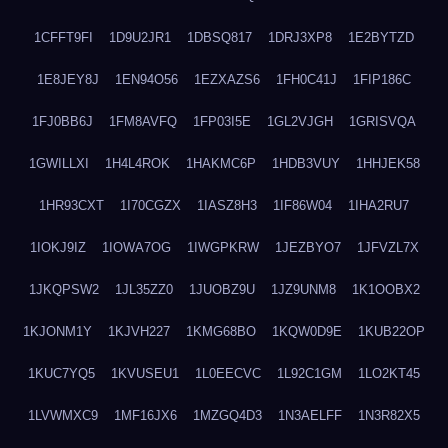
1CFFT9FI
1D9U2JR1
1DBSQ817
1DRJ3XP8
1E2BYTZD
1E8JEY8J
1EN94O56
1EZXAZS6
1FH0C41J
1FIP186C
1FJ0BB6J
1FM8AVFQ
1FP03I5E
1GL2VJGH
1GRISVQA
1GWILLXI
1H4L4ROK
1HAKMC6P
1HDB3VUY
1HHJEK58
1HR93CXT
1I70CGZX
1IASZ8H3
1IF86W04
1IHA2RU7
1IOKJ9IZ
1IOWA7OG
1IWGPKRW
1JEZBYO7
1JFVZL7X
1JKQPSW2
1JL35ZZ0
1JUOBZ9U
1JZ9UNM8
1K1OOBX2
1KJONM1Y
1KJVH227
1KMG68BO
1KQW0D9E
1KUB22OP
1KUC7YQ5
1KVUSEU1
1L0EECVC
1L92C1GM
1LO2KT45
1LVWMXC9
1MF16JX6
1MZGQ4D3
1N3AELFF
1N3R82X5