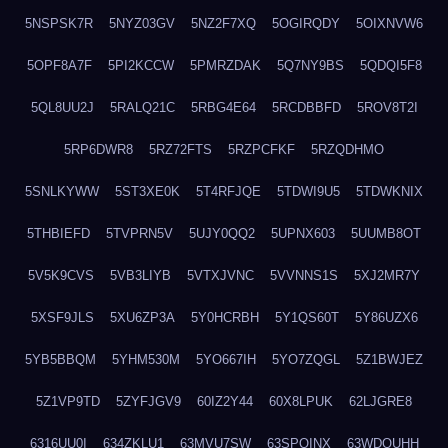
5NSPSK7R
5NYZ03GV
5NZ2F7XQ
5OGIRQDY
5OIXNVW6
5OPF8A7F
5PI2KCCW
5PMRZDAK
5Q7NY9BS
5QDQI5F8
5QL8UU2J
5RALQ21C
5RBG4E64
5RCDBBFD
5ROV8T2I
5RP6DWR8
5RZ72FTS
5RZPCFKF
5RZQDHMO
5SNLKYWW
5ST3XE0K
5T4RFJQE
5TDWI9U5
5TDWKNIX
5THBIEFD
5TVPRN5V
5UJY0QQ2
5UPNX603
5UUMB8OT
5V5K9CVS
5VB3LIYB
5VTXJVNC
5VVNNS1S
5XJ2MR7Y
5XSF9JLS
5XU6ZP3A
5Y0HCRBH
5Y1QS60T
5Y86UZX6
5YB5BBQM
5YHM530M
5YO667IH
5YO7ZQGL
5Z1BWJEZ
5Z1VP9TD
5ZYFJGV9
60IZ2Y44
60X8LPUK
62LJGRE8
6316UU0I
634ZKLU1
63MVU7SW
63SPQINX
63WDQUHH