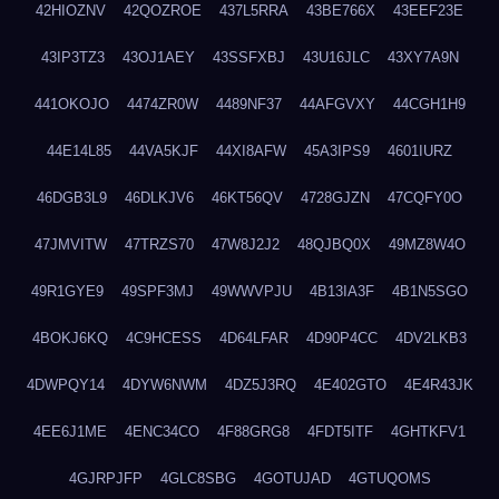
42HIOZNV
42QOZROE
437L5RRA
43BE766X
43EEF23E
43IP3TZ3
43OJ1AEY
43SSFXBJ
43U16JLC
43XY7A9N
441OKOJO
4474ZR0W
4489NF37
44AFGVXY
44CGH1H9
44E14L85
44VA5KJF
44XI8AFW
45A3IPS9
4601IURZ
46DGB3L9
46DLKJV6
46KT56QV
4728GJZN
47CQFY0O
47JMVITW
47TRZS70
47W8J2J2
48QJBQ0X
49MZ8W4O
49R1GYE9
49SPF3MJ
49WWVPJU
4B13IA3F
4B1N5SGO
4BOKJ6KQ
4C9HCESS
4D64LFAR
4D90P4CC
4DV2LKB3
4DWPQY14
4DYW6NWM
4DZ5J3RQ
4E402GTO
4E4R43JK
4EE6J1ME
4ENC34CO
4F88GRG8
4FDT5ITF
4GHTKFV1
4GJRPJFP
4GLC8SBG
4GOTUJAD
4GTUQOMS