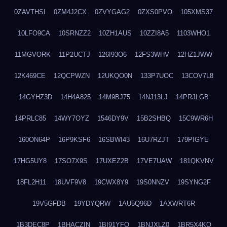
0ZAVTHSI
0ZM4J2CX
0ZVYGAG2
0ZXS0PVO
105XMS37
10LFO9CA
10SRNZZ2
10ZH1AUS
10ZZI8A5
1103WHO1
11MGVORK
11P2UCTJ
126I93O6
12FS3WHV
12HZ1JWW
12K469CE
12QCPWZN
12UKQO0N
133P7UOC
13COV7L8
14GYHZ3D
14H4A825
14M9BJ75
14NJ13LJ
14PRJLGB
14PRLC85
14WY7OYZ
1546DY9V
15B2SHBQ
15C9WR6H
160ON64P
16P9KSF6
16SBWI43
16U7RZJT
179PIGYE
17HG5UY8
17SO7X9S
17UXEZ2B
17VE7UAW
181QKVNV
18FL2H11
18UVF9V8
19CWX8Y9
19S0NNZV
19SYNG2F
19V5GFDB
19YDYQRW
1AU5Q96D
1AXWRT6R
1B3DEC8P
1BHACZIN
1BI91YFQ
1BNJXLZ0
1BR5X4KO