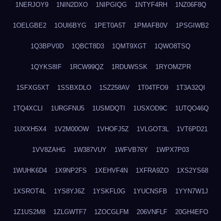
1NERJOY9
1NIN2DXO
1NIPGIQG
1NTYF4RH
1NZ06F8Q
1OELGBE2
1OUI6BYG
1PET0A5T
1PMAFB0V
1PSGIWB2
1Q3BPV0D
1QBCT8D3
1QMT9XGT
1QWO8TSQ
1QYKS8IF
1RCW99QZ
1RDUWSSK
1RYOMZPR
1SFXG5XT
1SSBXDLO
1SZ258AV
1T04TFO9
1T3A32QI
1TQ4XCLI
1URGFNU5
1USMDQTI
1USXOD9C
1UTQO46Q
1UXXH5X4
1V2M00OW
1VHOFJ5Z
1VLGOT3L
1VT6PD21
1VV8ZAHG
1W387VUY
1WFVB76Y
1WPX7P03
1WUHK6D4
1X9NP2FS
1XEHVF4N
1XFRA9ZO
1XS2YS68
1XSROT4L
1YS8YJ6Z
1YSKFL0G
1YUCNSFB
1YYN7W1J
1Z1US2M8
1ZLGWTF7
1ZOCGLFM
206VNFLF
20GH4EFO