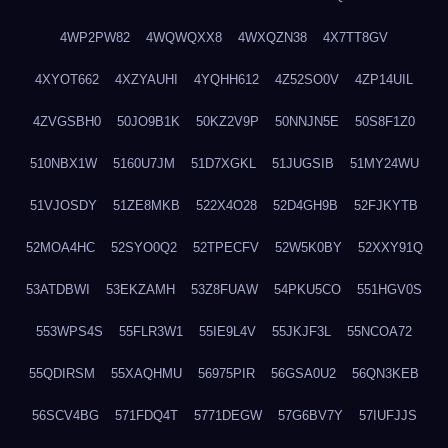
4WP2PW82
4WQWQXX8
4WXQZN38
4X7TT8GV
4XYOT662
4XZYAUHI
4YQHH612
4Z52SO0V
4ZP14UIL
4ZVGSBH0
50JO9B1K
50KZ2V9P
50NNJN5E
50S8F1Z0
510NBX1W
5160U7JM
51D7XGKL
51JUGSIB
51MY24WU
51VJOSDY
51ZE8MKB
522X4O28
52D4GH9B
52FJKYTB
52MOA4HC
52SYO0Q2
52TPECFV
52W5K0BY
52XXY91Q
53ATDBWI
53EKZAMH
53Z8FUAW
54PKU5CO
551HGV0S
553WPS4S
55FLR3W1
55IE9L4V
55JKJF3L
55NCOA72
55QDIRSM
55XAQHMU
56975PIR
56GSA0U2
56QN3KEB
56SCV4BG
571FDQ4T
5771DEGW
57G6BV7Y
57IUFJJS