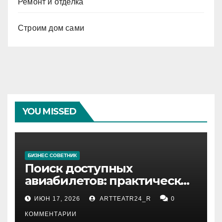
Ремонт и отделка
Строим дом сами
YOU MISSED
БИЗНЕС СОВЕТНИК
Поиск доступных
авиабилетов: практические
рекомендации
ИЮН 17, 2026
ARTTEATR24_R
0
КОММЕНТАРИИ