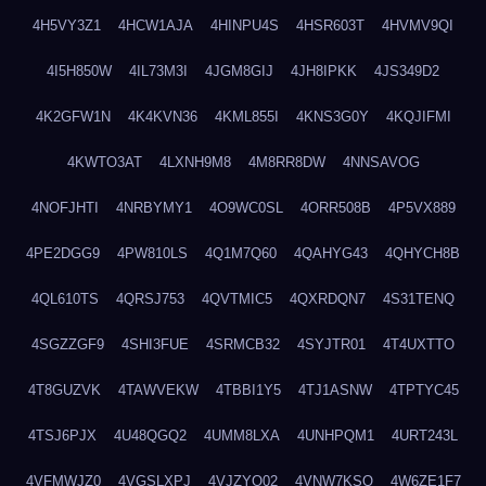
4H5VY3Z1
4HCW1AJA
4HINPU4S
4HSR603T
4HVMV9QI
4I5H850W
4IL73M3I
4JGM8GIJ
4JH8IPKK
4JS349D2
4K2GFW1N
4K4KVN36
4KML855I
4KNS3G0Y
4KQJIFMI
4KWTO3AT
4LXNH9M8
4M8RR8DW
4NNSAVOG
4NOFJHTI
4NRBYMY1
4O9WC0SL
4ORR508B
4P5VX889
4PE2DGG9
4PW810LS
4Q1M7Q60
4QAHYG43
4QHYCH8B
4QL610TS
4QRSJ753
4QVTMIC5
4QXRDQN7
4S31TENQ
4SGZZGF9
4SHI3FUE
4SRMCB32
4SYJTR01
4T4UXTTO
4T8GUZVK
4TAWVEKW
4TBBI1Y5
4TJ1ASNW
4TPTYC45
4TSJ6PJX
4U48QGQ2
4UMM8LXA
4UNHPQM1
4URT243L
4VFMWJZ0
4VGSLXPJ
4VJZYO02
4VNW7KSQ
4W6ZE1F7