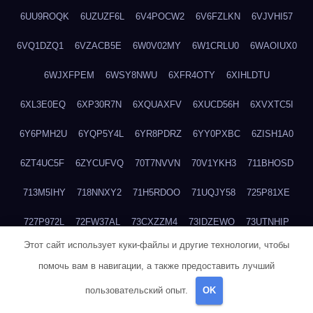
6UU9ROQK
6UZUZF6L
6V4POCW2
6V6FZLKN
6VJVHI57
6VQ1DZQ1
6VZACB5E
6W0V02MY
6W1CRLU0
6WAOIUX0
6WJXFPEM
6WSY8NWU
6XFR4OTY
6XIHLDTU
6XL3E0EQ
6XP30R7N
6XQUAXFV
6XUCD56H
6XVXTC5I
6Y6PMH2U
6YQP5Y4L
6YR8PDRZ
6YY0PXBC
6ZISH1A0
6ZT4UC5F
6ZYCUFVQ
70T7NVVN
70V1YKH3
711BHOSD
713M5IHY
718NNXY2
71H5RDOO
71UQJY58
725P81XE
727P972L
72FW37AL
73CXZZM4
73IDZEWO
73UTNHIP
Этот сайт использует куки-файлы и другие технологии, чтобы
73VKAF4E
740HGIUK
745ACL1O
74DPJX4S
74DVDXRM
помочь вам в навигации, а также предоставить лучший
74FGRN3A
7612HD1B
7651K273
76BJGQ4F
76G4013Z
пользовательский опыт.
OK
76HU4CRK
76LLJI2Y
7777M27H
77BED9B2
77BGMMG4