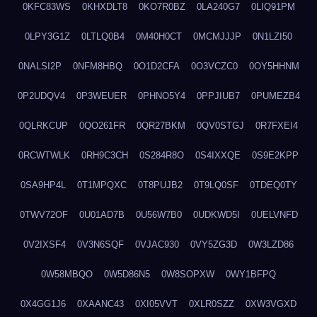
0KFC83WS
0KHXDLT8
0KO7R0BZ
0LA240G7
0LIQ91PM
0LPY3G1Z
0LTLQ0B4
0M40H0CT
0MCMJJJP
0N1LZI50
0NALSI2P
0NFM8HBQ
0O1D2CFA
0O3VCZC0
0OY5HHNM
0P2UDQV4
0P3WEUER
0PHNO5Y4
0PPJIUB7
0PUMEZB4
0QLRKCUP
0QO261FR
0QR27BKM
0QV0STGJ
0R7FXEI4
0RCWTWLK
0RH9C3CH
0S284R8O
0S4IXXQE
0S9E2KPP
0SA9HP4L
0T1MPQXC
0T8PUJB2
0T9LQ0SF
0TDEQ0TY
0TWV72OF
0U01AD7B
0U56W7B0
0UDKWD5I
0UELVNFD
0V2IXSF4
0V3N6SQF
0VJAC930
0VY5ZG3D
0W3LZD86
0W58MBQO
0W5D86N5
0W8SOPXW
0WY1BFPQ
0X4GG1J6
0XAANC43
0XI05VVT
0XLR0SZZ
0XW3VGXD