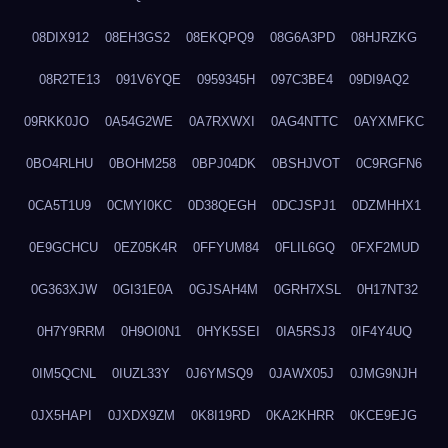
08DIX912
08EH3GS2
08EKQPQ9
08G6A3PD
08HJRZKG
08R2TE13
091V6YQE
0959345H
097C3BE4
09DI9AQ2
09RKK0JO
0A54G2WE
0A7RXWXI
0AG4NTTC
0AYXMFKC
0BO4RLHU
0BOHM258
0BPJ04DK
0BSHJVOT
0C9RGFN6
0CA5T1U9
0CMYI0KC
0D38QEGH
0DCJSPJ1
0DZMHHX1
0E9GCHCU
0EZ05K4R
0FFYUM84
0FLIL6GQ
0FXF2MUD
0G363XJW
0GI31E0A
0GJSAH4M
0GRH7XSL
0H17NT32
0H7Y9RRM
0H9OI0N1
0HYK5SEI
0IA5RSJ3
0IF4Y4UQ
0IM5QCNL
0IUZL33Y
0J6YMSQ9
0JAWX05J
0JMG9NJH
0JX5HAPI
0JXDX9ZM
0K8I19RD
0KA2KHRR
0KCE9EJG