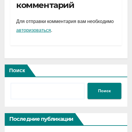
gr
s
а
комментарий
a
A
в
m
p
и
Для отправки комментария вам необходимо
p
ть
авторизоваться
.
Поиск
Поиск
Последние публикации