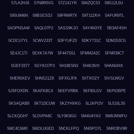
57LA2HJ6
57N9R0VG
57Z141YR
584ZQC53
58G12L5U
595U946N
59BSESDJ
59FRMR7X
59T11ZKH
5AFUR9TL
5AOPNSAW
5AQL07P2
5ASS9KJO
5AY4N3YE
5B3AF4SH
5CDCU7YL
5CWV233T
5DFYUFZ0
5DKYT31C
5DM253CG
5E4JC1TI
5EXK7A7W
5F447S51
5FMM242C
5FNR39CT
5GEF3377
5GYKO7P3
5H18E5N3
5H4C8VII
5HANI4XK
5HER0XEV
5HNS21Z8
5IFXGJFK
5IITXOZY
5IVSLWGV
5J5FOXDN
5KAFKBC4
5KEFVRBK
5KFBILGV
5KP635PE
5KSAQAB8
5KT1DCUW
5KZYHXKG
5L1KPI2V
5L515L3S
5LCKQGH7
5LOVPA8C
5LY0K9GU
5M4U4YA3
5M8JMWFU
5MC4C6M0
5MOLUGED
5NCKLFPQ
5NI5PO7L
5NROBV9R