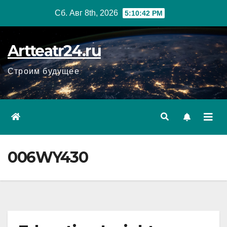
Перейти
Сб. Авг 8th, 2026
5:10:43 PM
к
содержанию
Artteatr24.ru
Строим будущее
006WY430