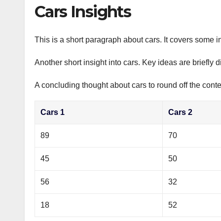
р
Cars Insights
p
а
p
в
This is a short paragraph about cars. It covers some in
и
Another short insight into cars. Key ideas are briefly 
т
ь
A concluding thought about cars to round off the conte
Cars 1
Cars 2
89
70
45
50
56
32
18
52