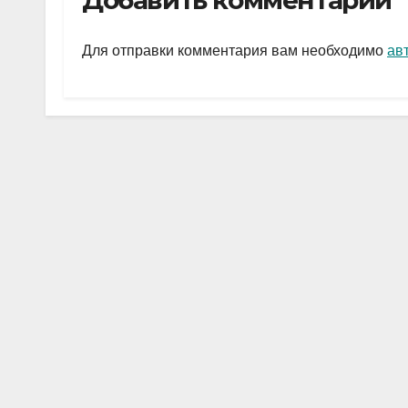
Добавить комментарий
gr
s
а
a
A
в
Для отправки комментария вам необходимо
ав
m
p
и
p
ть