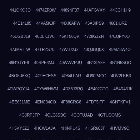
441OKOJO
4474ZR0W
4489NF37
44AFGVXY
44CGH1H9
44E14L85
44VA5KJF
44XI8AFW
45A3IPS9
4601IURZ
46DGB3L9
46DLKJV6
46KT56QV
4728GJZN
47CQFY0O
47JMVITW
47TRZS70
47W8J2J2
48QJBQ0X
49MZ8W4O
49R1GYE9
49SPF3MJ
49WWVPJU
4B13IA3F
4B1N5SGO
4BOKJ6KQ
4C9HCESS
4D64LFAR
4D90P4CC
4DV2LKB3
4DWPQY14
4DYW6NWM
4DZ5J3RQ
4E402GTO
4E4R43JK
4EE6J1ME
4ENC34CO
4F88GRG8
4FDT5ITF
4GHTKFV1
4GJRPJFP
4GLC8SBG
4GOTUJAD
4GTUQOMS
4H5VY3Z1
4HCW1AJA
4HINPU4S
4HSR603T
4HVMV9QI