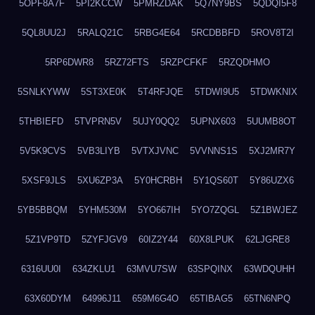
5OPF8A7F
5PI2KCCW
5PMRZDAK
5Q7NY9BS
5QDQI5F8
5QL8UU2J
5RALQ21C
5RBG4E64
5RCDBBFD
5ROV8T2I
5RP6DWR8
5RZ72FTS
5RZPCFKF
5RZQDHMO
5SNLKYWW
5ST3XE0K
5T4RFJQE
5TDWI9U5
5TDWKNIX
5THBIEFD
5TVPRN5V
5UJY0QQ2
5UPNX603
5UUMB8OT
5V5K9CVS
5VB3LIYB
5VTXJVNC
5VVNNS1S
5XJ2MR7Y
5XSF9JLS
5XU6ZP3A
5Y0HCRBH
5Y1QS60T
5Y86UZX6
5YB5BBQM
5YHM530M
5YO667IH
5YO7ZQGL
5Z1BWJEZ
5Z1VP9TD
5ZYFJGV9
60IZ2Y44
60X8LPUK
62LJGRE8
6316UU0I
634ZKLU1
63MVU7SW
63SPQINX
63WDQUHH
63X60DYM
64996J11
659M6G4O
65TIBAG5
65TN6NPQ