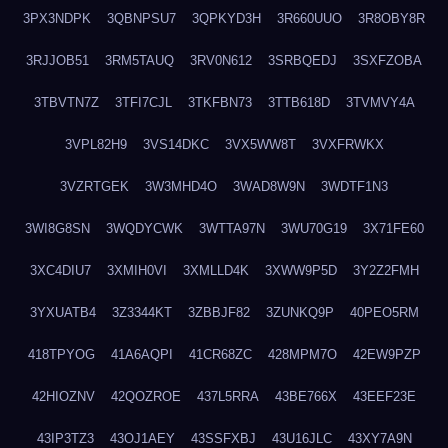
3PX3NDPK
3QBNPSU7
3QPKYD3H
3R660UUO
3R8OBY8R
3RJJOB51
3RM5TAUQ
3RV0N612
3SRBQEDJ
3SXFZOBA
3TBVTN7Z
3TFI7CJL
3TKFBN73
3TTB618D
3TVMVY4A
3VPL82H9
3VS14DKC
3VX5WW8T
3VXFRWKX
3VZRTGEK
3W3MHD4O
3WAD8W9N
3WDTF1N3
3WI8G8SN
3WQDYCWK
3WTTA97N
3WU70G19
3X71FE60
3XC4DIU7
3XMIH0VI
3XMLLD4K
3XWW9P5D
3Y2Z2FMH
3YXUATB4
3Z3344KT
3ZBBJF82
3ZUNKQ9P
40PEO5RM
418TPYOG
41A6AQPI
41CR68ZC
428MPM7O
42EW9PZP
42HIOZNV
42QOZROE
437L5RRA
43BE766X
43EEF23E
43IP3TZ3
43OJ1AEY
43SSFXBJ
43U16JLC
43XY7A9N