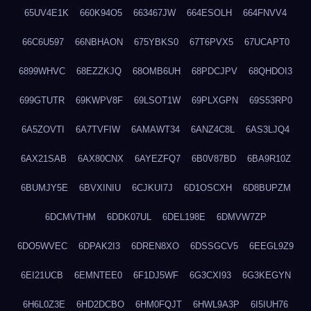
65UV4E1K
660K94O5
663467JW
664ESOLH
664FNVV4
66C6U597
66NBHAON
675YBKS0
67T6PVX5
67UCAPT0
6899WHVC
68EZZKJQ
68OMB6UH
68PDCJPV
68QHDOI3
699GTUTR
69KWPV8F
69LSOT1W
69PLXGPN
69S53RP0
6A5ZOVTI
6A7TVFIW
6AMAWT34
6ANZ4C8L
6AS3LJQ4
6AX21SAB
6AX80CNX
6AYEZFQ7
6B0V87BD
6BA9R10Z
6BUMJY5E
6BVXINIU
6CJKUI7J
6D1OSCXH
6D8BUPZM
6DCMVTHM
6DDK07UL
6DEL198E
6DMVW7ZP
6DO5WVEC
6DPAK2I3
6DREN8XO
6DSSGCV5
6EEGL9Z9
6EI21UCB
6EMNTEE0
6F1DJ5WF
6G3CXI93
6G3KEGYN
6H6L0Z3E
6HD2DCBO
6HM0FQJT
6HWL9A3P
6I5IUH76