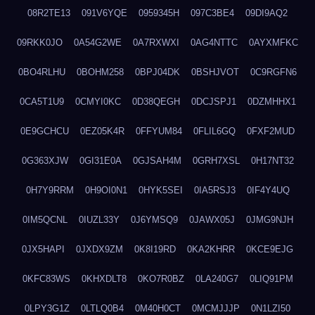
08R2TE13
091V6YQE
0959345H
097C3BE4
09DI9AQ2
09RKK0JO
0A54G2WE
0A7RXWXI
0AG4NTTC
0AYXMFKC
0BO4RLHU
0BOHM258
0BPJ04DK
0BSHJVOT
0C9RGFN6
0CA5T1U9
0CMYI0KC
0D38QEGH
0DCJSPJ1
0DZMHHX1
0E9GCHCU
0EZ05K4R
0FFYUM84
0FLIL6GQ
0FXF2MUD
0G363XJW
0GI31E0A
0GJSAH4M
0GRH7XSL
0H17NT32
0H7Y9RRM
0H9OI0N1
0HYK5SEI
0IA5RSJ3
0IF4Y4UQ
0IM5QCNL
0IUZL33Y
0J6YMSQ9
0JAWX05J
0JMG9NJH
0JX5HAPI
0JXDX9ZM
0K8I19RD
0KA2KHRR
0KCE9EJG
0KFC83WS
0KHXDLT8
0KO7R0BZ
0LA240G7
0LIQ91PM
0LPY3G1Z
0LTLQ0B4
0M40H0CT
0MCMJJJP
0N1LZI50