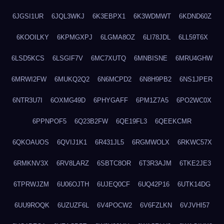
6JGSI1UR
6JQL3WKJ
6K3EBPX1
6K3WDMWT
6KDND60Z
6KOOILKY
6KPMGXPJ
6LGMA8OZ
6LI78JDL
6LL59T6X
6LSD5KCS
6LSGIF7V
6MC7XUTQ
6MNBISNE
6MRU4GHW
6MRWI2FW
6MUKQ2Q2
6N6MCPD2
6N8H9PB2
6NS1JPER
6NTR3U7I
6OXMG49D
6PHYGAFF
6PM1Z7A5
6PO2WC0X
6PPNPOF5
6Q23B2FW
6QE19FL3
6QEEKCMR
6QKOAUOS
6QVIJ1K1
6R431JL5
6RGMWOLX
6RKWC57X
6RMKNV3X
6RV8LARZ
6SBTC8OR
6T3R3AJM
6TKE2JE3
6TPRWJZM
6U06OJTH
6UJEQ0CF
6UQ42P16
6UTK14DG
6UU9ROQK
6UZUZF6L
6V4POCW2
6V6FZLKN
6VJVHI57