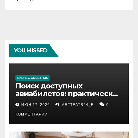
YOU MISSED
БИЗНЕС СОВЕТНИК
Поиск доступных
авиабилетов: практические
рекомендации
ИЮН 17, 2026
ARTTEATR24_R
0
КОММЕНТАРИИ