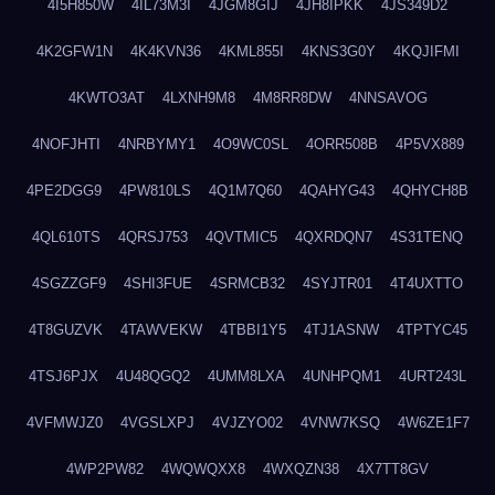
4I5H850W
4IL73M3I
4JGM8GIJ
4JH8IPKK
4JS349D2
4K2GFW1N
4K4KVN36
4KML855I
4KNS3G0Y
4KQJIFMI
4KWTO3AT
4LXNH9M8
4M8RR8DW
4NNSAVOG
4NOFJHTI
4NRBYMY1
4O9WC0SL
4ORR508B
4P5VX889
4PE2DGG9
4PW810LS
4Q1M7Q60
4QAHYG43
4QHYCH8B
4QL610TS
4QRSJ753
4QVTMIC5
4QXRDQN7
4S31TENQ
4SGZZGF9
4SHI3FUE
4SRMCB32
4SYJTR01
4T4UXTTO
4T8GUZVK
4TAWVEKW
4TBBI1Y5
4TJ1ASNW
4TPTYC45
4TSJ6PJX
4U48QGQ2
4UMM8LXA
4UNHPQM1
4URT243L
4VFMWJZ0
4VGSLXPJ
4VJZYO02
4VNW7KSQ
4W6ZE1F7
4WP2PW82
4WQWQXX8
4WXQZN38
4X7TT8GV