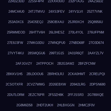
22RDZ3DD
22S5F4PR
22XXR3UO
232PTAJG
24AZ56D2
24MC44U0
24TJTMVU
24XS3FEV
24YV1LVI
252T7VNK
253A0XC6
254O5EQJ
258OBXAU
25JR0XCH
25Q8956U
25RMMEOD
26HTTV6H
26L0HESZ
270L4YOL
276UFPNM
27E8J3FW
27MKG0DU
27MNQPU0
27NBD68F
27O3D674
27VYT4KU
28SMQGU6
299T1G15
2A01R6QT
2AAYZL7V
2AFJGVZY
2ATPPOCH
2B2G3AW2
2BFZFCNW
2BKKV1H5
2BLDOOU6
2BRHOLRJ
2CKA0HWT
2CRELPQI
2CSOTXFR
2CVZ7WMG
2D26EBXW
2D942LRG
2DPSN680
2DU7LORM
2EZC76PR
2F53ZH8K
2FFJSSR3
2G789XQE
2G8M6D58
2HDT2UKH
2HLBXGGN
2HMC2F0V