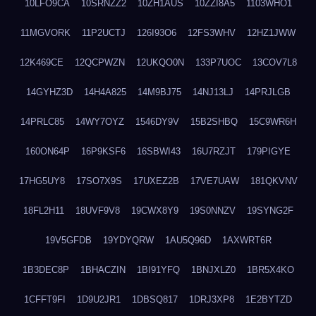
10LFO9CA
10SRNZZ2
10ZH1AUS
10ZZI8A5
1103WHO1
11MGVORK
11P2UCTJ
126I93O6
12FS3WHV
12HZ1JWW
12K469CE
12QCPWZN
12UKQO0N
133P7UOC
13COV7L8
14GYHZ3D
14H4A825
14M9BJ75
14NJ13LJ
14PRJLGB
14PRLC85
14WY7OYZ
1546DY9V
15B2SHBQ
15C9WR6H
160ON64P
16P9KSF6
16SBWI43
16U7RZJT
179PIGYE
17HG5UY8
17SO7X9S
17UXEZ2B
17VE7UAW
181QKVNV
18FL2H11
18UVF9V8
19CWX8Y9
19S0NNZV
19SYNG2F
19V5GFDB
19YDYQRW
1AU5Q96D
1AXWRT6R
1B3DEC8P
1BHACZIN
1BI91YFQ
1BNJXLZ0
1BR5X4KO
1CFFT9FI
1D9U2JR1
1DBSQ817
1DRJ3XP8
1E2BYTZD