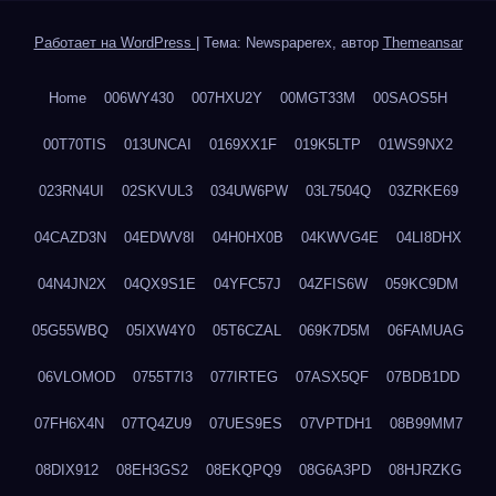
Работает на WordPress
|
Тема: Newspaperex, автор
Themeansar
Home
006WY430
007HXU2Y
00MGT33M
00SAOS5H
00T70TIS
013UNCAI
0169XX1F
019K5LTP
01WS9NX2
023RN4UI
02SKVUL3
034UW6PW
03L7504Q
03ZRKE69
04CAZD3N
04EDWV8I
04H0HX0B
04KWVG4E
04LI8DHX
04N4JN2X
04QX9S1E
04YFC57J
04ZFIS6W
059KC9DM
05G55WBQ
05IXW4Y0
05T6CZAL
069K7D5M
06FAMUAG
06VLOMOD
0755T7I3
077IRTEG
07ASX5QF
07BDB1DD
07FH6X4N
07TQ4ZU9
07UES9ES
07VPTDH1
08B99MM7
08DIX912
08EH3GS2
08EKQPQ9
08G6A3PD
08HJRZKG