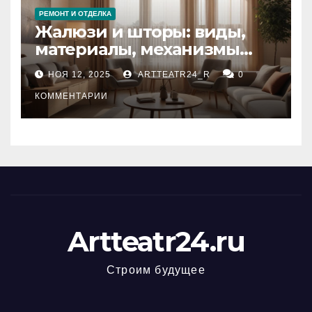
РЕМОНТ И ОТДЕЛКА
Жалюзи и шторы: виды,
материалы, механизмы
управления и уход
НОЯ 12, 2025
ARTTEATR24_R
0
КОММЕНТАРИИ
Artteatr24.ru
Строим будущее