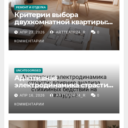
РЕМОНТ И ОТДЕЛКА
Критерии выбора
двухкомнатной квартиры:
планировка, площадь,
АПР 23, 2026
ARTTEATR24_R
0
состояние и документация
КОММЕНТАРИИ
UNCATEGORISED
Адаптивная
электродинамика страсти:
влияние анализа
АПР 16, 2026
ARTTEATR24_R
0
стихийных бедствий на
тезауруса
КОММЕНТАРИИ