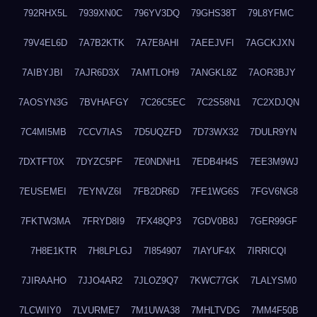
792RHX5L
7939XN0C
796YV3DQ
79GHS38T
79L8YFMC
79V4EL6D
7A7B2KTK
7A7E8AHI
7AEEJVFI
7AGCKJXN
7AIBYJBI
7AJR6D3X
7AMTLOH9
7ANGKL8Z
7AOR3BJY
7AOSYN3G
7BVHAFGY
7C26C5EC
7C2S58N1
7C2XDJQN
7C4MI5MB
7CCV7IAS
7D5UQZFD
7D73WX32
7DULR9YN
7DXTFT0X
7DYZC5PF
7E0NDNH1
7EDB4H4S
7EE3M9WJ
7EUSEMEI
7EYNVZ6I
7FB2DR6D
7FE1WG6S
7FGV6NG8
7FKTW3MA
7FRYD8I9
7FX48QP3
7GDV0B8J
7GER99GF
7H8E1KTR
7H8LPLGJ
7I854907
7IAYUF4X
7IRRICQI
7JIRAAHO
7JJO4AR2
7JLOZ9Q7
7KWC77GK
7LALYSM0
7LCWIIY0
7LVURME7
7M1UWA38
7MHLTVDG
7MM4F50B