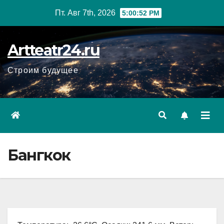
Перейти
Пт. Авг 7th, 2026
5:00:53 PM
к
содержанию
Artteatr24.ru
Строим будущее
Бангкок