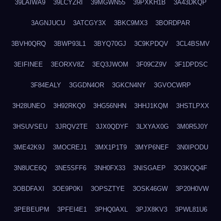
39LAIWA9
39LCYZRI
39MGWN55
39PXKH1B
3A43DKQP
3AGNJUCU
3ATCGY3X
3BKC9MX3
3BORDPAR
3BVH0QRQ
3BWP93L1
3BYQ70GJ
3C9KPDQV
3CL4BSMV
3EIFINEE
3EORXV8Z
3EQ3JWOM
3F09CZ9V
3F1DPDSC
3F84EALY
3GGDN4OR
3GKCN4NY
3GVOCWRP
3H28UNEO
3H92RKQ0
3HG56NHN
3HHJ1KQM
3HSTLPXX
3HSUVSEU
3JRQV2TE
3JX0QDYF
3LXYAX0G
3M0R5J0Y
3ME42K9J
3MOCREJ1
3MX1P1T9
3MYP6NEF
3N0IPODU
3N8UCE6Q
3NE5SFF6
3NH0FX33
3NISGAEP
3O3KQQ4F
3OBDFAXI
3OE9P0KI
3OPSZTYE
3OSK46GW
3P20H0VW
3PEBEUPM
3PFEI4E1
3PHQ0AXL
3PJX8KV3
3PWL81U6