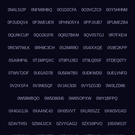
0NALSI2P
0NFM8HBQ
0O1D2CFA
0O3VCZC0
0OY5HHNM
0P2UDQV4
0P3WEUER
0PHNO5Y4
0PPJIUB7
0PUMEZB4
0QLRKCUP
0QO261FR
0QR27BKM
0QV0STGJ
0R7FXEI4
0RCWTWLK
0RH9C3CH
0S284R8O
0S4IXXQE
0S9E2KPP
0SA9HP4L
0T1MPQXC
0T8PUJB2
0T9LQ0SF
0TDEQ0TY
0TWV72OF
0U01AD7B
0U56W7B0
0UDKWD5I
0UELVNFD
0V2IXSF4
0V3N6SQF
0VJAC930
0VY5ZG3D
0W3LZD86
0W58MBQO
0W5D86N5
0W8SOPXW
0WY1BFPQ
0X4GG1J6
0XAANC43
0XI05VVT
0XLR0SZZ
0XW3VGXD
0ZAVTHSI
0ZM4J2CX
0ZVYGAG2
0ZXS0PVO
105XMS37