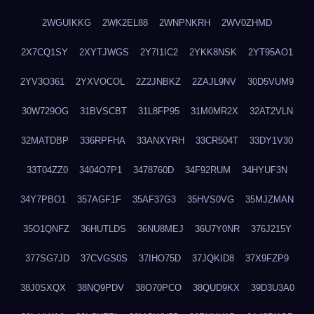
2WGUIKKG
2WK2EL88
2WNPNKRH
2WV0ZHMD
2X7CQ1SY
2XYTJWGS
2Y7I1IC2
2YKK8NSK
2YT95AO1
2YV3O361
2YXVOCOL
2Z2JNBKZ
2ZAJL9NV
30D5VUM9
30W729OG
31BVSCBT
31L8FP95
31M0MR2X
32AT2VLN
32MATDBP
336RPFHA
33ANXYRH
33CR504T
33DY1V30
33T04ZZ0
3404O7P1
3478760D
34F92RUM
34HYUF3N
34Y7PBO1
357AGF1F
35AF37G3
35HVS0VG
35MJZMAN
35O1QNFZ
36HUTLDS
36NU8MEJ
36U7Y0NR
376J215Y
377SG7JD
37CVGS0S
37IHO75D
37JQKID8
37X9FZP9
38J0SXQX
38NQ9PDV
38O70PCO
38QUD9KX
39D3U3A0