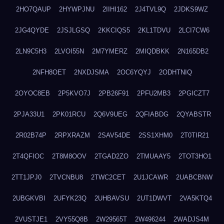
2HO7QAUP
2HYWPJNU
2IIHI162
2J4TVL9Q
2JDKS9WZ
2JG4QYDE
2JSJLGSQ
2KKCIQS5
2KL1TDVU
2LCI7CW6
2LN9C5H3
2LVOI55N
2M7YMERZ
2MIQDBKK
2N165DB2
2NFH8OET
2NXDJSMA
2OC6YQYJ
2ODHTNIQ
2OYOC8EB
2P5KVO7J
2PB26F91
2PFU2MB3
2PGICZT7
2PJA33U1
2PK01RCU
2Q6V9UEG
2QFIABDG
2QYABSTR
2R02B74P
2RPXRAZM
2SAV54DE
2SS1XHM0
2T0TIR21
2T4QFIOC
2T8M8OOV
2TGAD2ZO
2TMUAAY5
2TOT3HO1
2TT1JPJ0
2TVCNBU8
2TWC2CET
2U1JCAWR
2UABCBNW
2UBGKVBI
2UFYK23Q
2UHBAVSU
2UT1DWVT
2VA5KTQ4
2VUSTJE1
2VY55Q8B
2W29565T
2W496244
2WADJS4M