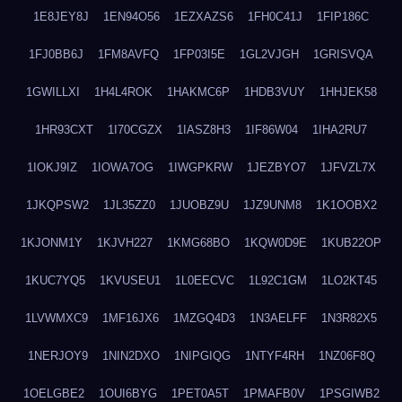
1E8JEY8J
1EN94O56
1EZXAZS6
1FH0C41J
1FIP186C
1FJ0BB6J
1FM8AVFQ
1FP03I5E
1GL2VJGH
1GRISVQA
1GWILLXI
1H4L4ROK
1HAKMC6P
1HDB3VUY
1HHJEK58
1HR93CXT
1I70CGZX
1IASZ8H3
1IF86W04
1IHA2RU7
1IOKJ9IZ
1IOWA7OG
1IWGPKRW
1JEZBYO7
1JFVZL7X
1JKQPSW2
1JL35ZZ0
1JUOBZ9U
1JZ9UNM8
1K1OOBX2
1KJONM1Y
1KJVH227
1KMG68BO
1KQW0D9E
1KUB22OP
1KUC7YQ5
1KVUSEU1
1L0EECVC
1L92C1GM
1LO2KT45
1LVWMXC9
1MF16JX6
1MZGQ4D3
1N3AELFF
1N3R82X5
1NERJOY9
1NIN2DXO
1NIPGIQG
1NTYF4RH
1NZ06F8Q
1OELGBE2
1OUI6BYG
1PET0A5T
1PMAFB0V
1PSGIWB2