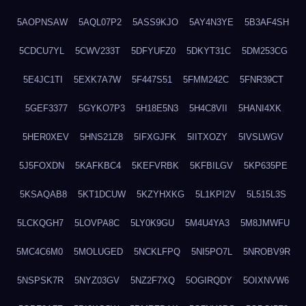
5AOPNSAW
5AQL07P2
5ASS9KJO
5AY4N3YE
5B3AF4SH
5CDCU7YL
5CWV233T
5DFYUFZ0
5DKYT31C
5DM253CG
5E4JC1TI
5EXK7A7W
5F447S51
5FMM242C
5FNR39CT
5GEF3377
5GYKO7P3
5H18E5N3
5H4C8VII
5HANI4XK
5HER0XEV
5HNS21Z8
5IFXGJFK
5IITXOZY
5IVSLWGV
5J5FOXDN
5KAFKBC4
5KEFVRBK
5KFBILGV
5KP635PE
5KSAQAB8
5KT1DCUW
5KZYHXKG
5L1KPI2V
5L515L3S
5LCKQGH7
5LOVPA8C
5LY0K9GU
5M4U4YA3
5M8JMWFU
5MC4C6M0
5MOLUGED
5NCKLFPQ
5NI5PO7L
5NROBV9R
5NSPSK7R
5NYZ03GV
5NZ2F7XQ
5OGIRQDY
5OIXNVW6