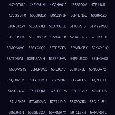
4XYOT662
4XZYAUHI
4YQHH612
4Z52SO0V
4ZP14UIL
4ZVGSBH0
50JO9B1K
50KZ2V9P
50NNJN5E
50S8F1Z0
510NBX1W
5160U7JM
51D7XGKL
51JUGSIB
51MY24WU
51VJOSDY
51ZE8MKB
522X4O28
52D4GH9B
52FJKYTB
52MOA4HC
52SYO0Q2
52TPECFV
52W5K0BY
52XXY91Q
53ATDBWI
53EKZAMH
53Z8FUAW
54PKU5CO
551HGV0S
553WPS4S
55FLR3W1
55IE9L4V
55JKJF3L
55NCOA72
55QDIRSM
55XAQHMU
56975PIR
56GSA0U2
56QN3KEB
56SCV4BG
571FDQ4T
5771DEGW
57G6BV7Y
57IUFJJS
57LA2HJ6
57N9R0VG
57Z141YR
584ZQC53
58G12L5U
595U946N
59BSESDJ
59FRMR7X
59T11ZKH
5AFUR9TL