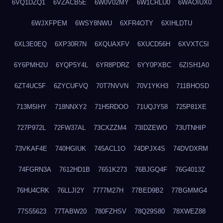
6VQ1DZQ1
6VZACB5E
6W0V02MY
6W1CRLU0
6WAOIUX0
6WJXFPEM
6WSY8NWU
6XFR4OTY
6XIHLDTU
6XL3E0EQ
6XP30R7N
6XQUAXFV
6XUCD56H
6XVXTC5I
6Y6PMH2U
6YQP5Y4L
6YR8PDRZ
6YY0PXBC
6ZISH1A0
6ZT4UC5F
6ZYCUFVQ
70T7NVVN
70V1YKH3
711BHOSD
713M5IHY
718NNXY2
71H5RDOO
71UQJY58
725P81XE
727P972L
72FW37AL
73CXZZM4
73IDZEWO
73UTNHIP
73VKAF4E
740HGIUK
745ACL1O
74DPJX4S
74DVDXRM
74FGRN3A
7612HD1B
7651K273
76BJGQ4F
76G4013Z
76HU4CRK
76LLJI2Y
7777M27H
77BED9B2
77BGMMG4
77S55623
77TABW20
780FZHSV
78Q29S80
78XWEZ88