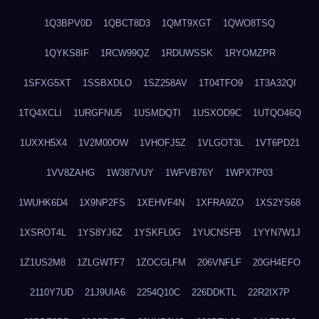
1Q3BPV0D
1QBCT8D3
1QMT9XGT
1QWO8TSQ
1QYKS8IF
1RCW99QZ
1RDUWSSK
1RYOMZPR
1SFXG5XT
1SSBXDLO
1SZ258AV
1T04TFO9
1T3A32QI
1TQ4XCLI
1URGFNU5
1USMDQTI
1USXOD9C
1UTQO46Q
1UXXH5X4
1V2M00OW
1VHOFJ5Z
1VLGOT3L
1VT6PD21
1VV8ZAHG
1W387VUY
1WFVB76Y
1WPX7P03
1WUHK6D4
1X9NP2FS
1XEHVF4N
1XFRA9ZO
1XS2YS68
1XSROT4L
1YS8YJ6Z
1YSKFL0G
1YUCNSFB
1YYN7W1J
1Z1US2M8
1ZLGWTF7
1ZOCGLFM
206VNFLF
20GH4EFO
2110Y7UD
21J9UIA6
2254Q10C
226DDKTL
22R2IX7P