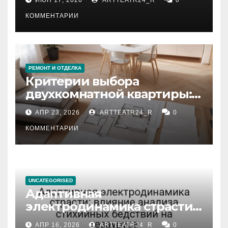
КОММЕНТАРИИ
РЕМОНТ И ОТДЕЛКА
Критерии выбора
двухкомнатной квартиры:
планировка, площадь,
АПР 23, 2026
ARTTEATR24_R
0
состояние и документация
КОММЕНТАРИИ
UNCATEGORISED
Адаптивная
электродинамика страсти:
влияние анализа
АПР 16, 2026
ARTTEATR24_R
0