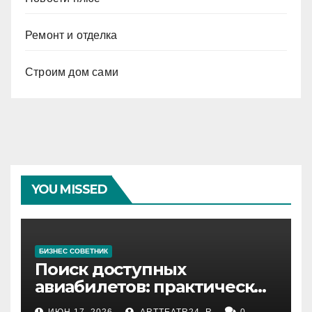
Ремонт и отделка
Строим дом сами
YOU MISSED
БИЗНЕС СОВЕТНИК
Поиск доступных
авиабилетов: практические
рекомендации
ИЮН 17, 2026
ARTTEATR24_R
0