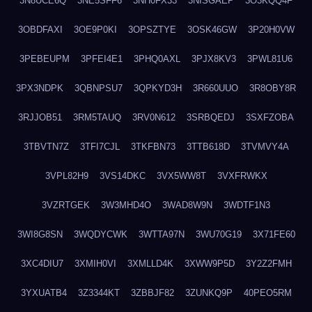
3N8UCE6Q
3NE5SFF6
3NH0FX33
3NISGAEP
3O3KQQ4F
3OBDFAXI
3OE9P0KI
3OPSZTYE
3OSK46GW
3P20H0VW
3PEBEUPM
3PFEI4E1
3PHQ0AXL
3PJX8KV3
3PWL81U6
3PX3NDPK
3QBNPSU7
3QPKYD3H
3R660UUO
3R8OBY8R
3RJJOB51
3RM5TAUQ
3RV0N612
3SRBQEDJ
3SXFZOBA
3TBVTN7Z
3TFI7CJL
3TKFBN73
3TTB618D
3TVMVY4A
3VPL82H9
3VS14DKC
3VX5WW8T
3VXFRWKX
3VZRTGEK
3W3MHD4O
3WAD8W9N
3WDTF1N3
3WI8G8SN
3WQDYCWK
3WTTA97N
3WU70G19
3X71FE60
3XC4DIU7
3XMIH0VI
3XMLLD4K
3XWW9P5D
3Y2Z2FMH
3YXUATB4
3Z3344KT
3ZBBJF82
3ZUNKQ9P
40PEO5RM