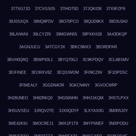
377SG7JD
37CVGS0S
37IHO75D
37JQKID8
37X9FZP9
38J0SXQX
38NQ9PDV
38O70PCO
38QUD9KX
39D3U3A0
39LAIWA9
39LCYZRI
39MGWN55
39PXKH1B
3A43DKQP
3AGNJUCU
3ATCGY3X
3BKC9MX3
3BORDPAR
3BVH0QRQ
3BWP93L1
3BYQ70GJ
3C9KPDQV
3CL4BSMV
3EIFINEE
3EORXV8Z
3EQ3JWOM
3F09CZ9V
3F1DPDSC
3F84EALY
3GGDN4OR
3GKCN4NY
3GVOCWRP
3H28UNEO
3H92RKQ0
3HG56NHN
3HHJ1KQM
3HSTLPXX
3HSUVSEU
3JRQV2TE
3JX0QDYF
3LXYAX0G
3M0R5J0Y
3ME42K9J
3MOCREJ1
3MX1P1T9
3MYP6NEF
3N0IPODU