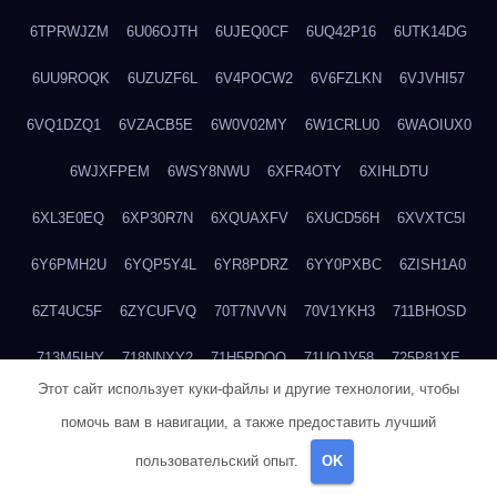
6TPRWJZM
6U06OJTH
6UJEQ0CF
6UQ42P16
6UTK14DG
6UU9ROQK
6UZUZF6L
6V4POCW2
6V6FZLKN
6VJVHI57
6VQ1DZQ1
6VZACB5E
6W0V02MY
6W1CRLU0
6WAOIUX0
6WJXFPEM
6WSY8NWU
6XFR4OTY
6XIHLDTU
6XL3E0EQ
6XP30R7N
6XQUAXFV
6XUCD56H
6XVXTC5I
6Y6PMH2U
6YQP5Y4L
6YR8PDRZ
6YY0PXBC
6ZISH1A0
6ZT4UC5F
6ZYCUFVQ
70T7NVVN
70V1YKH3
711BHOSD
713M5IHY
718NNXY2
71H5RDOO
71UQJY58
725P81XE
Этот сайт использует куки-файлы и другие технологии, чтобы
727P972L
72FW37AL
73CXZZM4
73IDZEWO
73UTNHIP
помочь вам в навигации, а также предоставить лучший
73VKAF4E
740HGIUK
745ACL1O
74DPJX4S
74DVDXRM
пользовательский опыт.
OK