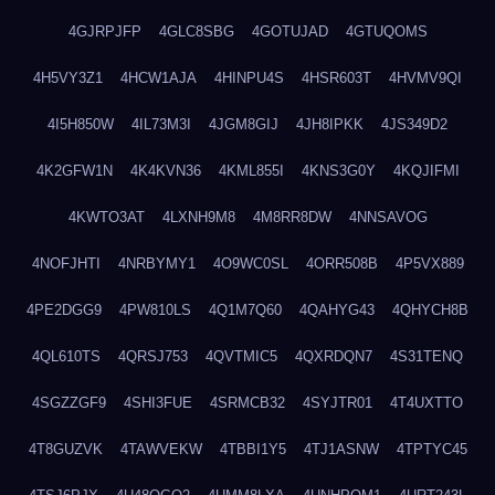
4GJRPJFP
4GLC8SBG
4GOTUJAD
4GTUQOMS
4H5VY3Z1
4HCW1AJA
4HINPU4S
4HSR603T
4HVMV9QI
4I5H850W
4IL73M3I
4JGM8GIJ
4JH8IPKK
4JS349D2
4K2GFW1N
4K4KVN36
4KML855I
4KNS3G0Y
4KQJIFMI
4KWTO3AT
4LXNH9M8
4M8RR8DW
4NNSAVOG
4NOFJHTI
4NRBYMY1
4O9WC0SL
4ORR508B
4P5VX889
4PE2DGG9
4PW810LS
4Q1M7Q60
4QAHYG43
4QHYCH8B
4QL610TS
4QRSJ753
4QVTMIC5
4QXRDQN7
4S31TENQ
4SGZZGF9
4SHI3FUE
4SRMCB32
4SYJTR01
4T4UXTTO
4T8GUZVK
4TAWVEKW
4TBBI1Y5
4TJ1ASNW
4TPTYC45