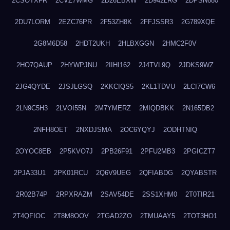
2CSOTXFR
2CVZ7WMG
2D26EBXW
2D942LRG
2DPSN680
2DU7LORM
2EZC76PR
2F53ZH8K
2FFJSSR3
2G789XQE
2G8M6D58
2HDT2UKH
2HLBXGGN
2HMC2F0V
2HO7QAUP
2HYWPJNU
2IIHI162
2J4TVL9Q
2JDKS9WZ
2JG4QYDE
2JSJLGSQ
2KKCIQS5
2KL1TDVU
2LCI7CW6
2LN9C5H3
2LVOI55N
2M7YMERZ
2MIQDBKK
2N165DB2
2NFH8OET
2NXDJSMA
2OC6YQYJ
2ODHTNIQ
2OYOC8EB
2P5KVO7J
2PB26F91
2PFU2MB3
2PGICZT7
2PJA33U1
2PK01RCU
2Q6V9UEG
2QFIABDG
2QYABSTR
2R02B74P
2RPXRAZM
2SAV54DE
2SS1XHM0
2T0TIR21
2T4QFIOC
2T8M8OOV
2TGAD2ZO
2TMUAAY5
2TOT3HO1