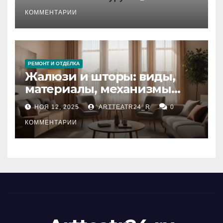
стихийных бедствий на
тезауруса
КОММЕНТАРИИ
РЕМОНТ И ОТДЕЛКА
Жалюзи и шторы: виды,
материалы, механизмы
управления и уход
НОЯ 12, 2025
ARTTEATR24_R
0
КОММЕНТАРИИ