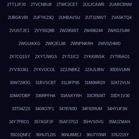
2TT1JPJ0
2TVCNBU8
2TWC2CET
2U1JCAWR
2UABCBNW
2UBGKVBI
2UFYK23Q
2UHBAVSU
2UT1DWVT
2VA5KTQ4
2VUSTJE1
2VY55Q8B
2W29565T
2W496244
2WADJS4M
2WGUIKKG
2WK2EL88
2WNPNKRH
2WV0ZHMD
2X7CQ1SY
2XYTJWGS
2Y7I1IC2
2YKK8NSK
2YT95AO1
2YV3O361
2YXVOCOL
2Z2JNBKZ
2ZAJL9NV
30D5VUM9
30W729OG
31BVSCBT
31L8FP95
31M0MR2X
32AT2VLN
32MATDBP
336RPFHA
33ANXYRH
33CR504T
33DY1V30
33T04ZZ0
3404O7P1
3478760D
34F92RUM
34HYUF3N
34Y7PBO1
357AGF1F
35AF37G3
35HVS0VG
35MJZMAN
35O1QNFZ
36HUTLDS
36NU8MEJ
36U7Y0NR
376J215Y