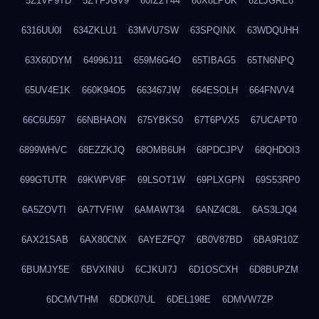
5Z1VP9TD
5ZYFJGV9
60IZ2Y44
60X8LPUK
62LJGRE8
6316UU0I
634ZKLU1
63MVU7SW
63SPQINX
63WDQUHH
63X60DYM
64996J11
659M6G4O
65TIBAG5
65TN6NPQ
65UV4E1K
660K94O5
663467JW
664ESOLH
664FNVV4
66C6U597
66NBHAON
675YBKS0
67T6PVX5
67UCAPT0
6899WHVC
68EZZKJQ
68OMB6UH
68PDCJPV
68QHDOI3
699GTUTR
69KWPV8F
69LSOT1W
69PLXGPN
69S53RP0
6A5ZOVTI
6A7TVFIW
6AMAWT34
6ANZ4C8L
6AS3LJQ4
6AX21SAB
6AX80CNX
6AYEZFQ7
6B0V87BD
6BA9R10Z
6BUMJY5E
6BVXINIU
6CJKUI7J
6D1OSCXH
6D8BUPZM
6DCMVTHM
6DDK07UL
6DEL198E
6DMVW7ZP