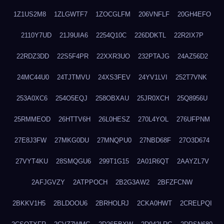
1Z1US2M8
1ZLGWTF7
1ZOCGLFM
206VNFLF
20GH4EFO
2110Y7UD
21J9UIA6
2254Q10C
226DDKTL
22R2IX7P
22RDZ3DD
22S5F4PR
22XXR3UO
232PTAJG
24AZ56D2
24MC44U0
24TJTMVU
24XS3FEV
24YV1LVI
252T7VNK
253A0XC6
254O5EQJ
258OBXAU
25JR0XCH
25Q8956U
25RMMEOD
26HTTV6H
26L0HESZ
270L4YOL
276UFPNM
27E8J3FW
27MKG0DU
27MNQPU0
27NBD68F
27O3D674
27VYT4KU
28SMQGU6
299T1G15
2A01R6QT
2AAYZL7V
2AFJGVZY
2ATPPOCH
2B2G3AW2
2BFZFCNW
2BKKV1H5
2BLDOOU6
2BRHOLRJ
2CKA0HWT
2CRELPQI