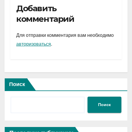
e
er
at
ail
р
Добавить
gr
s
а
комментарий
a
A
в
m
p
и
Для отправки комментария вам необходимо
p
ть
авторизоваться
.
Поиск
Поиск