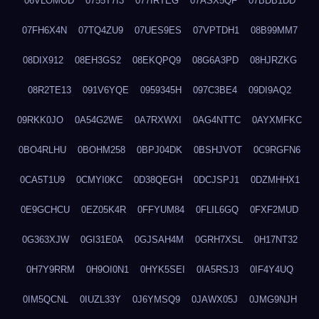
06VLOMOD
0755T7I3
077IRTEG
07ASX5QF
07BDB1DD
07FH6X4N
07TQ4ZU9
07UES9ES
07VPTDH1
08B99MM7
08DIX912
08EH3GS2
08EKQPQ9
08G6A3PD
08HJRZKG
08R2TE13
091V6YQE
0959345H
097C3BE4
09DI9AQ2
09RKK0JO
0A54G2WE
0A7RXWXI
0AG4NTTC
0AYXMFKC
0BO4RLHU
0BOHM258
0BPJ04DK
0BSHJVOT
0C9RGFN6
0CA5T1U9
0CMYI0KC
0D38QEGH
0DCJSPJ1
0DZMHHX1
0E9GCHCU
0EZ05K4R
0FFYUM84
0FLIL6GQ
0FXF2MUD
0G363XJW
0GI31E0A
0GJSAH4M
0GRH7XSL
0H17NT32
0H7Y9RRM
0H9OI0N1
0HYK5SEI
0IA5RSJ3
0IF4Y4UQ
0IM5QCNL
0IUZL33Y
0J6YMSQ9
0JAWX05J
0JMG9NJH