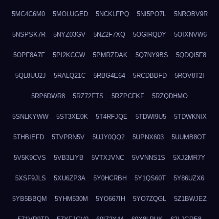
5MC4C6M0
5MOLUGED
5NCKLFPQ
5NI5PO7L
5NROBV9R
5NSPSK7R
5NYZ03GV
5NZ2F7XQ
5OGIRQDY
5OIXNVW6
5OPF8A7F
5PI2KCCW
5PMRZDAK
5Q7NY9BS
5QDQI5F8
5QL8UU2J
5RALQ21C
5RBG4E64
5RCDBBFD
5ROV8T2I
5RP6DWR8
5RZ72FTS
5RZPCFKF
5RZQDHMO
5SNLKYWW
5ST3XE0K
5T4RFJQE
5TDWI9U5
5TDWKNIX
5THBIEFD
5TVPRN5V
5UJY0QQ2
5UPNX603
5UUMB8OT
5V5K9CVS
5VB3LIYB
5VTXJVNC
5VVNNS1S
5XJ2MR7Y
5XSF9JLS
5XU6ZP3A
5Y0HCRBH
5Y1QS60T
5Y86UZX6
5YB5BBQM
5YHM530M
5YO667IH
5YO7ZQGL
5Z1BWJEZ