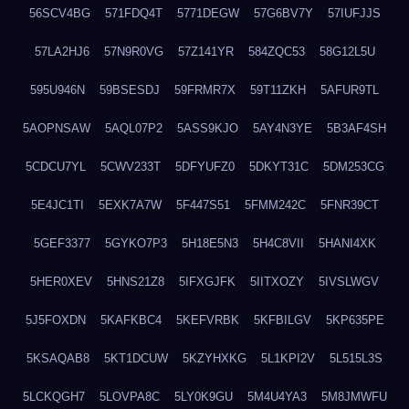
56SCV4BG
571FDQ4T
5771DEGW
57G6BV7Y
57IUFJJS
57LA2HJ6
57N9R0VG
57Z141YR
584ZQC53
58G12L5U
595U946N
59BSESDJ
59FRMR7X
59T11ZKH
5AFUR9TL
5AOPNSAW
5AQL07P2
5ASS9KJO
5AY4N3YE
5B3AF4SH
5CDCU7YL
5CWV233T
5DFYUFZ0
5DKYT31C
5DM253CG
5E4JC1TI
5EXK7A7W
5F447S51
5FMM242C
5FNR39CT
5GEF3377
5GYKO7P3
5H18E5N3
5H4C8VII
5HANI4XK
5HER0XEV
5HNS21Z8
5IFXGJFK
5IITXOZY
5IVSLWGV
5J5FOXDN
5KAFKBC4
5KEFVRBK
5KFBILGV
5KP635PE
5KSAQAB8
5KT1DCUW
5KZYHXKG
5L1KPI2V
5L515L3S
5LCKQGH7
5LOVPA8C
5LY0K9GU
5M4U4YA3
5M8JMWFU