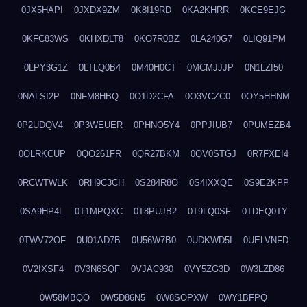
0JX5HAPI
0JXDX9ZM
0K8I19RD
0KA2KHRR
0KCE9EJG
0KFC83WS
0KHXDLT8
0KO7R0BZ
0LA240G7
0LIQ91PM
0LPY3G1Z
0LTLQ0B4
0M40H0CT
0MCMJJJP
0N1LZI50
0NALSI2P
0NFM8HBQ
0O1D2CFA
0O3VCZC0
0OY5HHNM
0P2UDQV4
0P3WEUER
0PHNO5Y4
0PPJIUB7
0PUMEZB4
0QLRKCUP
0QO261FR
0QR27BKM
0QV0STGJ
0R7FXEI4
0RCWTWLK
0RH9C3CH
0S284R8O
0S4IXXQE
0S9E2KPP
0SA9HP4L
0T1MPQXC
0T8PUJB2
0T9LQ0SF
0TDEQ0TY
0TWV72OF
0U01AD7B
0U56W7B0
0UDKWD5I
0UELVNFD
0V2IXSF4
0V3N6SQF
0VJAC930
0VY5ZG3D
0W3LZD86
0W58MBQO
0W5D86N5
0W8SOPXW
0WY1BFPQ