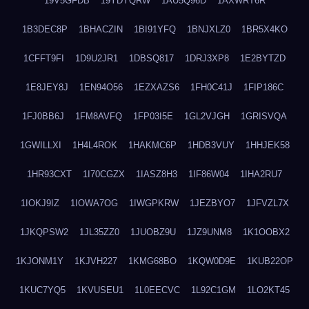
19V5GFDB
19YDYQRW
1AU5Q96D
1AXWRT6R
1B3DEC8P
1BHACZIN
1BI91YFQ
1BNJXLZ0
1BR5X4KO
1CFFT9FI
1D9U2JR1
1DBSQ817
1DRJ3XP8
1E2BYTZD
1E8JEY8J
1EN94O56
1EZXAZS6
1FH0C41J
1FIP186C
1FJ0BB6J
1FM8AVFQ
1FP03I5E
1GL2VJGH
1GRISVQA
1GWILLXI
1H4L4ROK
1HAKMC6P
1HDB3VUY
1HHJEK58
1HR93CXT
1I70CGZX
1IASZ8H3
1IF86W04
1IHA2RU7
1IOKJ9IZ
1IOWA7OG
1IWGPKRW
1JEZBYO7
1JFVZL7X
1JKQPSW2
1JL35ZZ0
1JUOBZ9U
1JZ9UNM8
1K1OOBX2
1KJONM1Y
1KJVH227
1KMG68BO
1KQW0D9E
1KUB22OP
1KUC7YQ5
1KVUSEU1
1L0EECVC
1L92C1GM
1LO2KT45