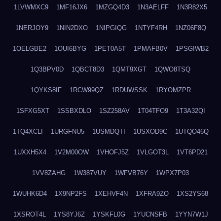
1LVWMXC9
1MF16JX6
1MZGQ4D3
1N3AELFF
1N3R82X5
1NERJOY9
1NIN2DXO
1NIPGIQG
1NTYF4RH
1NZ06F8Q
1OELGBE2
1OUI6BYG
1PET0A5T
1PMAFB0V
1PSGIWB2
1Q3BPV0D
1QBCT8D3
1QMT9XGT
1QWO8TSQ
1QYKS8IF
1RCW99QZ
1RDUWSSK
1RYOMZPR
1SFXG5XT
1SSBXDLO
1SZ258AV
1T04TFO9
1T3A32QI
1TQ4XCLI
1URGFNU5
1USMDQTI
1USXOD9C
1UTQO46Q
1UXXH5X4
1V2M00OW
1VHOFJ5Z
1VLGOT3L
1VT6PD21
1VV8ZAHG
1W387VUY
1WFVB76Y
1WPX7P03
1WUHK6D4
1X9NP2FS
1XEHVF4N
1XFRA9ZO
1XS2YS68
1XSROT4L
1YS8YJ6Z
1YSKFL0G
1YUCNSFB
1YYN7W1J