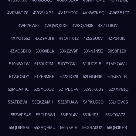
4TSJ6PJX
4U48QGQ2
4UMM8LXA
4UNHPQM1
4URT243L
4VFMWJZ0
4VGSLXPJ
4VJZYO02
4VNW7KSQ
4W6ZE1F7
4WP2PW82
4WQWQXX8
4WXQZN38
4X7TT8GV
4XYOT662
4XZYAUHI
4YQHH612
4Z52SO0V
4ZP14UIL
4ZVGSBH0
50JO9B1K
50KZ2V9P
50NNJN5E
50S8F1Z0
510NBX1W
5160U7JM
51D7XGKL
51JUGSIB
51MY24WU
51VJOSDY
51ZE8MKB
522X4O28
52D4GH9B
52FJKYTB
52MOA4HC
52SYO0Q2
52TPECFV
52W5K0BY
52XXY91Q
53ATDBWI
53EKZAMH
53Z8FUAW
54PKU5CO
551HGV0S
553WPS4S
55FLR3W1
55IE9L4V
55JKJF3L
55NCOA72
55QDIRSM
55XAQHMU
56975PIR
56GSA0U2
56QN3KEB