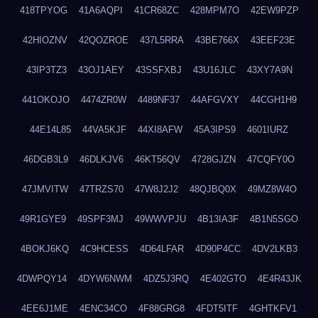
418TPYOG
41A6AQPI
41CR68ZC
428MPM7O
42EW9PZP
42HIOZNV
42QOZROE
437L5RRA
43BE766X
43EEF23E
43IP3TZ3
43OJ1AEY
43SSFXBJ
43U16JLC
43XY7A9N
441OKOJO
4474ZR0W
4489NF37
44AFGVXY
44CGH1H9
44E14L85
44VA5KJF
44XI8AFW
45A3IPS9
4601IURZ
46DGB3L9
46DLKJV6
46KT56QV
4728GJZN
47CQFY0O
47JMVITW
47TRZS70
47W8J2J2
48QJBQ0X
49MZ8W4O
49R1GYE9
49SPF3MJ
49WWVPJU
4B13IA3F
4B1N5SGO
4BOKJ6KQ
4C9HCESS
4D64LFAR
4D90P4CC
4DV2LKB3
4DWPQY14
4DYW6NWM
4DZ5J3RQ
4E402GTO
4E4R43JK
4EE6J1ME
4ENC34CO
4F88GRG8
4FDT5ITF
4GHTKFV1