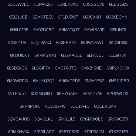
6DO5WVEC
6DPAK2I3
6DREN8XO
6DSSGCV5
6EEGL9Z9
6EI21UCB
6EMNTEE0
6F1DJ5WF
6G3CXI93
6G3KEGYN
6H6L0Z3E
6HD2DCBO
6HM0FQJT
6HWL9A3P
6I5IUH76
6JGSI1UR
6JQL3WKJ
6K3EBPX1
6K3WDMWT
6KDND60Z
6KOOILKY
6KPMGXPJ
6LGMA8OZ
6LI78JDL
6LL59T6X
6LSD5KCS
6LSGIF7V
6MC7XUTQ
6MNBISNE
6MRU4GHW
6MRWI2FW
6MUKQ2Q2
6N6MCPD2
6N8H9PB2
6NS1JPER
6NTR3U7I
6OXMG49D
6PHYGAFF
6PM1Z7A5
6PO2WC0X
6PPNPOF5
6Q23B2FW
6QE19FL3
6QEEKCMR
6QKOAUOS
6QVIJ1K1
6R431JL5
6RGMWOLX
6RKWC57X
6RMKNV3X
6RV8LARZ
6SBTC8OR
6T3R3AJM
6TKE2JE3