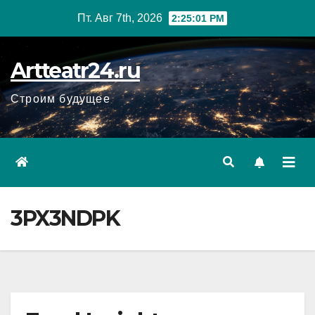
Перейти
Пт. Авг 7th, 2026
2:25:02 PM
к
содержанию
Artteatr24.ru
Строим будущее
3PX3NDPK