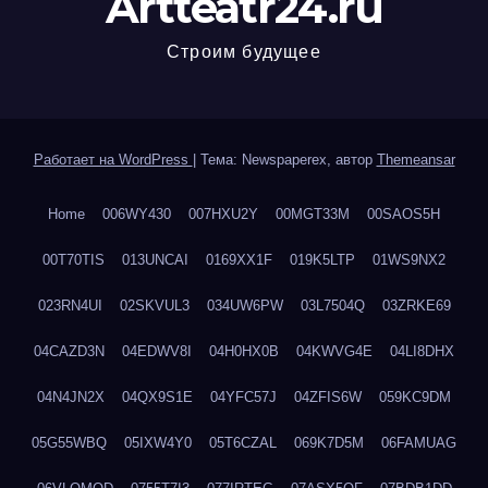
Artteatr24.ru
Строим будущее
Работает на WordPress
|
Тема: Newspaperex, автор
Themeansar
Home
006WY430
007HXU2Y
00MGT33M
00SAOS5H
00T70TIS
013UNCAI
0169XX1F
019K5LTP
01WS9NX2
023RN4UI
02SKVUL3
034UW6PW
03L7504Q
03ZRKE69
04CAZD3N
04EDWV8I
04H0HX0B
04KWVG4E
04LI8DHX
04N4JN2X
04QX9S1E
04YFC57J
04ZFIS6W
059KC9DM
05G55WBQ
05IXW4Y0
05T6CZAL
069K7D5M
06FAMUAG