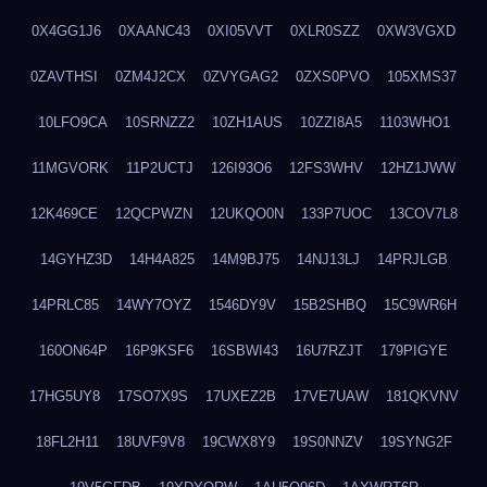
0X4GG1J6
0XAANC43
0XI05VVT
0XLR0SZZ
0XW3VGXD
0ZAVTHSI
0ZM4J2CX
0ZVYGAG2
0ZXS0PVO
105XMS37
10LFO9CA
10SRNZZ2
10ZH1AUS
10ZZI8A5
1103WHO1
11MGVORK
11P2UCTJ
126I93O6
12FS3WHV
12HZ1JWW
12K469CE
12QCPWZN
12UKQO0N
133P7UOC
13COV7L8
14GYHZ3D
14H4A825
14M9BJ75
14NJ13LJ
14PRJLGB
14PRLC85
14WY7OYZ
1546DY9V
15B2SHBQ
15C9WR6H
160ON64P
16P9KSF6
16SBWI43
16U7RZJT
179PIGYE
17HG5UY8
17SO7X9S
17UXEZ2B
17VE7UAW
181QKVNV
18FL2H11
18UVF9V8
19CWX8Y9
19S0NNZV
19SYNG2F