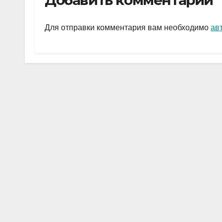
Добавить комментарий
gr
s
а
a
A
в
Для отправки комментария вам необходимо
ав
m
p
и
p
ть