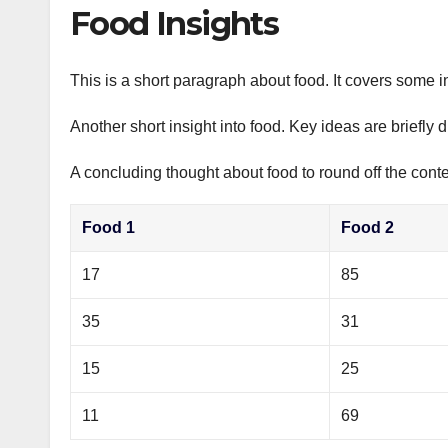
р
Food Insights
p
а
p
в
This is a short paragraph about food. It covers some i
и
Another short insight into food. Key ideas are briefly 
т
ь
A concluding thought about food to round off the conte
Food 1
Food 2
17
85
35
31
15
25
11
69