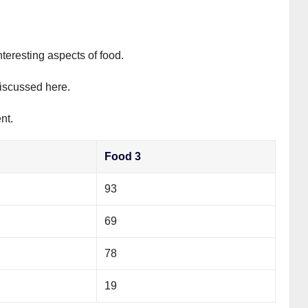
nteresting aspects of food.
discussed here.
nt.
Food 3
93
69
78
19