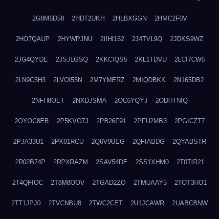
2G8M6D58
2HDT2UKH
2HLBXGGN
2HMC2F0V
2HO7QAUP
2HYWPJNU
2IIHI162
2J4TVL9Q
2JDKS9WZ
2JG4QYDE
2JSJLGSQ
2KKCIQS5
2KL1TDVU
2LCI7CW6
2LN9C5H3
2LVOI55N
2M7YMERZ
2MIQDBKK
2N165DB2
2NFH8OET
2NXDJSMA
2OC6YQYJ
2ODHTNIQ
2OYOC8EB
2P5KVO7J
2PB26F91
2PFU2MB3
2PGICZT7
2PJA33U1
2PK01RCU
2Q6V9UEG
2QFIABDG
2QYABSTR
2R02B74P
2RPXRAZM
2SAV54DE
2SS1XHM0
2T0TIR21
2T4QFIOC
2T8M8OOV
2TGAD2ZO
2TMUAAY5
2TOT3HO1
2TT1JPJ0
2TVCNBU8
2TWC2CET
2U1JCAWR
2UABCBNW