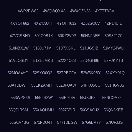
4WP2PW82
4WQWQXX8
4WXQZN38
4X7TT8GV
4XYOT662
4XZYAUHI
4YQHH612
4Z52SO0V
4ZP14UIL
4ZVGSBH0
50JO9B1K
50KZ2V9P
50NNJN5E
50S8F1Z0
510NBX1W
5160U7JM
51D7XGKL
51JUGSIB
51MY24WU
51VJOSDY
51ZE8MKB
522X4O28
52D4GH9B
52FJKYTB
52MOA4HC
52SYO0Q2
52TPECFV
52W5K0BY
52XXY91Q
53ATDBWI
53EKZAMH
53Z8FUAW
54PKU5CO
551HGV0S
553WPS4S
55FLR3W1
55IE9L4V
55JKJF3L
55NCOA72
55QDIRSM
55XAQHMU
56975PIR
56GSA0U2
56QN3KEB
56SCV4BG
571FDQ4T
5771DEGW
57G6BV7Y
57IUFJJS