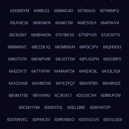
63X60DYM
64996J11
659M6G4O
65TIBAG5
65TN6NPQ
65UV4E1K
660K94O5
663467JW
664ESOLH
664FNVV4
66C6U597
66NBHAON
675YBKS0
67T6PVX5
67UCAPT0
6899WHVC
68EZZKJQ
68OMB6UH
68PDCJPV
68QHDOI3
699GTUTR
69KWPV8F
69LSOT1W
69PLXGPN
69S53RP0
6A5ZOVTI
6A7TVFIW
6AMAWT34
6ANZ4C8L
6AS3LJQ4
6AX21SAB
6AX80CNX
6AYEZFQ7
6B0V87BD
6BA9R10Z
6BUMJY5E
6BVXINIU
6CJKUI7J
6D1OSCXH
6D8BUPZM
6DCMVTHM
6DDK07UL
6DEL198E
6DMVW7ZP
6DO5WVEC
6DPAK2I3
6DREN8XO
6DSSGCV5
6EEGL9Z9