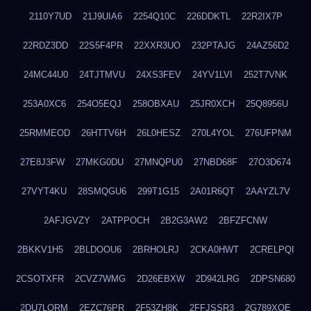
2110Y7UD
21J9UIA6
2254Q10C
226DDKTL
22R2IX7P
22RDZ3DD
22S5F4PR
22XXR3UO
232PTAJG
24AZ56D2
24MC44U0
24TJTMVU
24XS3FEV
24YV1LVI
252T7VNK
253A0XC6
254O5EQJ
258OBXAU
25JR0XCH
25Q8956U
25RMMEOD
26HTTV6H
26L0HESZ
270L4YOL
276UFPNM
27E8J3FW
27MKG0DU
27MNQPU0
27NBD68F
27O3D674
27VYT4KU
28SMQGU6
299T1G15
2A01R6QT
2AAYZL7V
2AFJGVZY
2ATPPOCH
2B2G3AW2
2BFZFCNW
2BKKV1H5
2BLDOOU6
2BRHOLRJ
2CKA0HWT
2CRELPQI
2CSOTXFR
2CVZ7WMG
2D26EBXW
2D942LRG
2DPSN680
2DU7LORM
2EZC76PR
2F53ZH8K
2FFJSSR3
2G789XQE