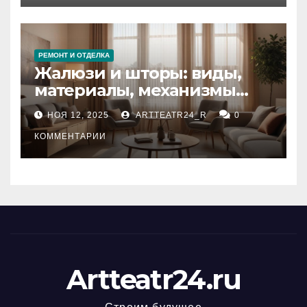
РЕМОНТ И ОТДЕЛКА
Жалюзи и шторы: виды,
материалы, механизмы
управления и уход
НОЯ 12, 2025
ARTTEATR24_R
0
КОММЕНТАРИИ
Artteatr24.ru