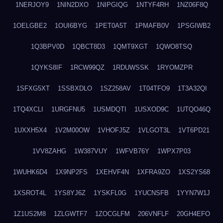
1NERJOY9
1NIN2DXO
1NIPGIQG
1NTYF4RH
1NZ06F8Q
1OELGBE2
1OUI6BYG
1PET0A5T
1PMAFB0V
1PSGIWB2
1Q3BPV0D
1QBCT8D3
1QMT9XGT
1QWO8TSQ
1QYKS8IF
1RCW99QZ
1RDUWSSK
1RYOMZPR
1SFXG5XT
1SSBXDLO
1SZ258AV
1T04TFO9
1T3A32QI
1TQ4XCLI
1URGFNU5
1USMDQTI
1USXOD9C
1UTQO46Q
1UXXH5X4
1V2M00OW
1VHOFJ5Z
1VLGOT3L
1VT6PD21
1VV8ZAHG
1W387VUY
1WFVB76Y
1WPX7P03
1WUHK6D4
1X9NP2FS
1XEHVF4N
1XFRA9ZO
1XS2YS68
1XSROT4L
1YS8YJ6Z
1YSKFL0G
1YUCNSFB
1YYN7W1J
1Z1US2M8
1ZLGWTF7
1ZOCGLFM
206VNFLF
20GH4EFO