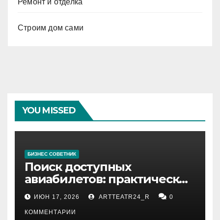
Ремонт и отделка
Строим дом сами
YOU MISSED
БИЗНЕС СОВЕТНИК
Поиск доступных
авиабилетов: практические
рекомендации
ИЮН 17, 2026
ARTTEATR24_R
0
КОММЕНТАРИИ