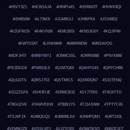
4H5VY3Z1
4HCW1AJA
4HINPU4S
4HSR603T
4HVMV9QI
4I5H850W
4IL73M3I
4JGM8GIJ
4JH8IPKK
4JS349D2
4K2GFW1N
4K4KVN36
4KML855I
4KNS3G0Y
4KQJIFMI
4KWTO3AT
4LXNH9M8
4M8RR8DW
4NNSAVOG
4NOFJHTI
4NRBYMY1
4O9WC0SL
4ORR508B
4P5VX889
4PE2DGG9
4PW810LS
4Q1M7Q60
4QAHYG43
4QHYCH8B
4QL610TS
4QRSJ753
4QVTMIC5
4QXRDQN7
4S31TENQ
4SGZZGF9
4SHI3FUE
4SRMCB32
4SYJTR01
4T4UXTTO
4T8GUZVK
4TAWVEKW
4TBBI1Y5
4TJ1ASNW
4TPTYC45
4TSJ6PJX
4U48QGQ2
4UMM8LXA
4UNHPQM1
4URT243L
4VFMWJZ0
4VGSLXPJ
4VJZYO02
4VNW7KSQ
4W6ZE1F7