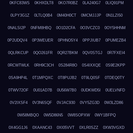
0KFC83WS
0KHXDLT8
0KO7R0BZ
0LA240G7
0LIQ91PM
0LPY3G1Z
0LTLQ0B4
0M40H0CT
0MCMJJJP
0N1LZI50
0NALSI2P
0NFM8HBQ
0O1D2CFA
0O3VCZC0
0OY5HHNM
0P2UDQV4
0P3WEUER
0PHNO5Y4
0PPJIUB7
0PUMEZB4
0QLRKCUP
0QO261FR
0QR27BKM
0QV0STGJ
0R7FXEI4
0RCWTWLK
0RH9C3CH
0S284R8O
0S4IXXQE
0S9E2KPP
0SA9HP4L
0T1MPQXC
0T8PUJB2
0T9LQ0SF
0TDEQ0TY
0TWV72OF
0U01AD7B
0U56W7B0
0UDKWD5I
0UELVNFD
0V2IXSF4
0V3N6SQF
0VJAC930
0VY5ZG3D
0W3LZD86
0W58MBQO
0W5D86N5
0W8SOPXW
0WY1BFPQ
0X4GG1J6
0XAANC43
0XI05VVT
0XLR0SZZ
0XW3VGXD