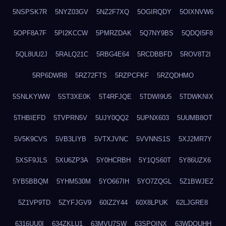
5NSPSK7R
5NYZ03GV
5NZ2F7XQ
5OGIRQDY
5OIXNVW6
5OPF8A7F
5PI2KCCW
5PMRZDAK
5Q7NY9BS
5QDQI5F8
5QL8UU2J
5RALQ21C
5RBG4E64
5RCDBBFD
5ROV8T2I
5RP6DWR8
5RZ72FTS
5RZPCFKF
5RZQDHMO
5SNLKYWW
5ST3XE0K
5T4RFJQE
5TDWI9U5
5TDWKNIX
5THBIEFD
5TVPRN5V
5UJY0QQ2
5UPNX603
5UUMB8OT
5V5K9CVS
5VB3LIYB
5VTXJVNC
5VVNNS1S
5XJ2MR7Y
5XSF9JLS
5XU6ZP3A
5Y0HCRBH
5Y1QS60T
5Y86UZX6
5YB5BBQM
5YHM530M
5YO667IH
5YO7ZQGL
5Z1BWJEZ
5Z1VP9TD
5ZYFJGV9
60IZ2Y44
60X8LPUK
62LJGRE8
6316UU0I
634ZKLU1
63MVU7SW
63SPQINX
63WDQUHH