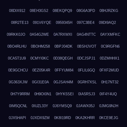
08DIX912
08EH3GS2
08EKQPQ9
08G6A3PD
08HJRZKG
08R2TE13
091V6YQE
0959345H
097C3BE4
09DI9AQ2
09RKK0JO
0A54G2WE
0A7RXWXI
0AG4NTTC
0AYXMFKC
0BO4RLHU
0BOHM258
0BPJ04DK
0BSHJVOT
0C9RGFN6
0CA5T1U9
0CMYI0KC
0D38QEGH
0DCJSPJ1
0DZMHHX1
0E9GCHCU
0EZ05K4R
0FFYUM84
0FLIL6GQ
0FXF2MUD
0G363XJW
0GI31E0A
0GJSAH4M
0GRH7XSL
0H17NT32
0H7Y9RRM
0H9OI0N1
0HYK5SEI
0IA5RSJ3
0IF4Y4UQ
0IM5QCNL
0IUZL33Y
0J6YMSQ9
0JAWX05J
0JMG9NJH
0JX5HAPI
0JXDX9ZM
0K8I19RD
0KA2KHRR
0KCE9EJG