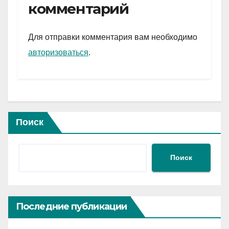
gr
s
а
комментарий
a
A
в
m
p
и
Для отправки комментария вам необходимо
p
ть
авторизоваться
.
Поиск
Поиск
Последние публикации