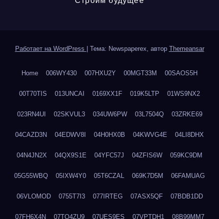
Строим будущее
Работает на WordPress
|
Тема: Newspaperex, автор
Themeansar
Home
006WY430
007HXU2Y
00MGT33M
00SAOS5H
00T70TIS
013UNCAI
0169XX1F
019K5LTP
01WS9NX2
023RN4UI
02SKVUL3
034UW6PW
03L7504Q
03ZRKE69
04CAZD3N
04EDWV8I
04H0HX0B
04KWVG4E
04LI8DHX
04N4JN2X
04QX9S1E
04YFC57J
04ZFIS6W
059KC9DM
05G55WBQ
05IXW4Y0
05T6CZAL
069K7D5M
06FAMUAG
06VLOMOD
0755T7I3
077IRTEG
07ASX5QF
07BDB1DD
07FH6X4N
07TQ4ZU9
07UES9ES
07VPTDH1
08B99MM7