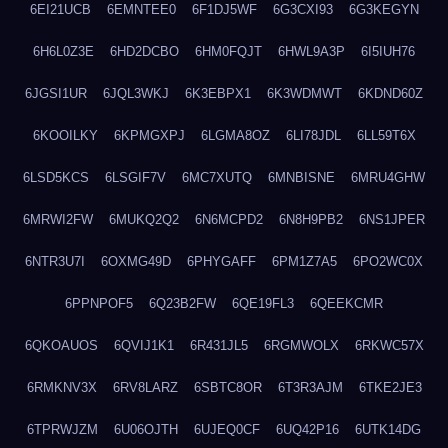
6EI21UCB
6EMNTEE0
6F1DJ5WF
6G3CXI93
6G3KEGYN
6H6L0Z3E
6HD2DCBO
6HM0FQJT
6HWL9A3P
6I5IUH76
6JGSI1UR
6JQL3WKJ
6K3EBPX1
6K3WDMWT
6KDND60Z
6KOOILKY
6KPMGXPJ
6LGMA8OZ
6LI78JDL
6LL59T6X
6LSD5KCS
6LSGIF7V
6MC7XUTQ
6MNBISNE
6MRU4GHW
6MRWI2FW
6MUKQ2Q2
6N6MCPD2
6N8H9PB2
6NS1JPER
6NTR3U7I
6OXMG49D
6PHYGAFF
6PM1Z7A5
6PO2WC0X
6PPNPOF5
6Q23B2FW
6QE19FL3
6QEEKCMR
6QKOAUOS
6QVIJ1K1
6R431JL5
6RGMWOLX
6RKWC57X
6RMKNV3X
6RV8LARZ
6SBTC8OR
6T3R3AJM
6TKE2JE3
6TPRWJZM
6U06OJTH
6UJEQ0CF
6UQ42P16
6UTK14DG