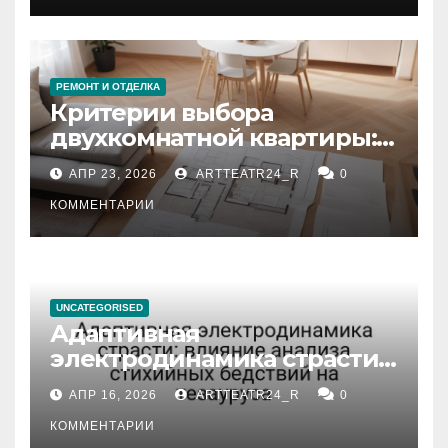
РЕМОНТ И ОТДЕЛКА
Критерии выбора
двухкомнатной квартиры:
планировка, площадь,
АПР 23, 2026
ARTTEATR24_R
0
состояние и документация
КОММЕНТАРИИ
UNCATEGORISED
Адаптивная
электродинамика страсти:
влияние анализа
АПР 16, 2026
ARTTEATR24_R
0
стихийных бедствий на
тезауруса
КОММЕНТАРИИ