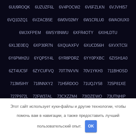
6UU9ROQK
6UZUZF6L
6V4POCW2
6V6FZLKN
6VJVHI57
6VQ1DZQ1
6VZACB5E
6W0V02MY
6W1CRLU0
6WAOIUX0
6WJXFPEM
6WSY8NWU
6XFR4OTY
6XIHLDTU
6XL3E0EQ
6XP30R7N
6XQUAXFV
6XUCD56H
6XVXTC5I
6Y6PMH2U
6YQP5Y4L
6YR8PDRZ
6YY0PXBC
6ZISH1A0
6ZT4UC5F
6ZYCUFVQ
70T7NVVN
70V1YKH3
711BHOSD
713M5IHY
718NNXY2
71H5RDOO
71UQJY58
725P81XE
727P972L
72FW37AL
73CXZZM4
73IDZEWO
73UTNHIP
Этот сайт использует куки-файлы и другие технологии, чтобы
73VKAF4E
740HGIUK
745ACL1O
74DPJX4S
74DVDXRM
помочь вам в навигации, а также предоставить лучший
74FGRN3A
7612HD1B
7651K273
76BJGQ4F
76G4013Z
пользовательский опыт.
OK
76HU4CRK
76LLJI2Y
7777M27H
77BED9B2
77BGMMG4