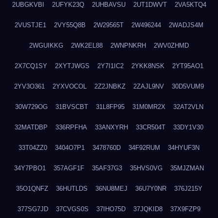
2UBGKVBI
2UFYK23Q
2UHBAVSU
2UT1DWVT
2VA5KTQ4
2VUSTJE1
2VY55Q8B
2W29565T
2W496244
2WADJS4M
2WGUIKKG
2WK2EL88
2WNPNKRH
2WV0ZHMD
2X7CQ1SY
2XYTJWGS
2Y7I1IC2
2YKK8NSK
2YT95AO1
2YV3O361
2YXVOCOL
2Z2JNBKZ
2ZAJL9NV
30D5VUM9
30W729OG
31BVSCBT
31L8FP95
31M0MR2X
32AT2VLN
32MATDBP
336RPFHA
33ANXYRH
33CR504T
33DY1V30
33T04ZZ0
3404O7P1
3478760D
34F92RUM
34HYUF3N
34Y7PBO1
357AGF1F
35AF37G3
35HVS0VG
35MJZMAN
35O1QNFZ
36HUTLDS
36NU8MEJ
36U7Y0NR
376J215Y
377SG7JD
37CVGS0S
37IHO75D
37JQKID8
37X9FZP9