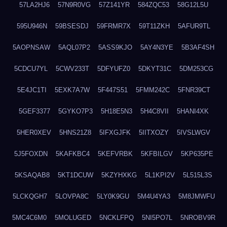
57LA2HJ6
57N9R0VG
57Z141YR
584ZQC53
58G12L5U
595U946N
59BSESDJ
59FRMR7X
59T11ZKH
5AFUR9TL
5AOPNSAW
5AQL07P2
5ASS9KJO
5AY4N3YE
5B3AF4SH
5CDCU7YL
5CWV233T
5DFYUFZ0
5DKYT31C
5DM253CG
5E4JC1TI
5EXK7A7W
5F447S51
5FMM242C
5FNR39CT
5GEF3377
5GYKO7P3
5H18E5N3
5H4C8VII
5HANI4XK
5HER0XEV
5HNS21Z8
5IFXGJFK
5IITXOZY
5IVSLWGV
5J5FOXDN
5KAFKBC4
5KEFVRBK
5KFBILGV
5KP635PE
5KSAQAB8
5KT1DCUW
5KZYHXKG
5L1KPI2V
5L515L3S
5LCKQGH7
5LOVPA8C
5LY0K9GU
5M4U4YA3
5M8JMWFU
5MC4C6M0
5MOLUGED
5NCKLFPQ
5NI5PO7L
5NROBV9R