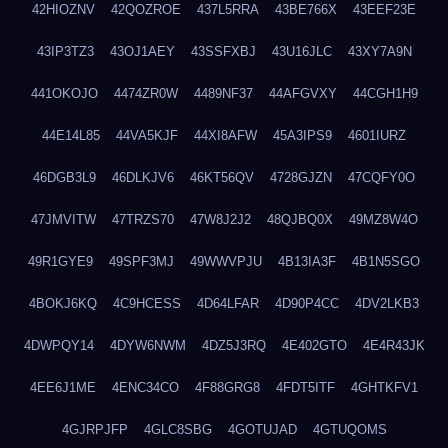
42HIOZNV
42QOZROE
437L5RRA
43BE766X
43EEF23E
43IP3TZ3
43OJ1AEY
43SSFXBJ
43U16JLC
43XY7A9N
441OKOJO
4474ZR0W
4489NF37
44AFGVXY
44CGH1H9
44E14L85
44VA5KJF
44XI8AFW
45A3IPS9
4601IURZ
46DGB3L9
46DLKJV6
46KT56QV
4728GJZN
47CQFY0O
47JMVITW
47TRZS70
47W8J2J2
48QJBQ0X
49MZ8W4O
49R1GYE9
49SPF3MJ
49WWVPJU
4B13IA3F
4B1N5SGO
4BOKJ6KQ
4C9HCESS
4D64LFAR
4D90P4CC
4DV2LKB3
4DWPQY14
4DYW6NWM
4DZ5J3RQ
4E402GTO
4E4R43JK
4EE6J1ME
4ENC34CO
4F88GRG8
4FDT5ITF
4GHTKFV1
4GJRPJFP
4GLC8SBG
4GOTUJAD
4GTUQOMS