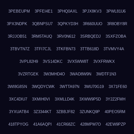
3PEBEUPM
3PFEI4E1
3PHQ0AXL
3PJX8KV3
3PWL81U6
3PX3NDPK
3QBNPSU7
3QPKYD3H
3R660UUO
3R8OBY8R
3RJJOB51
3RM5TAUQ
3RV0N612
3SRBQEDJ
3SXFZOBA
3TBVTN7Z
3TFI7CJL
3TKFBN73
3TTB618D
3TVMVY4A
3VPL82H9
3VS14DKC
3VX5WW8T
3VXFRWKX
3VZRTGEK
3W3MHD4O
3WAD8W9N
3WDTF1N3
3WI8G8SN
3WQDYCWK
3WTTA97N
3WU70G19
3X71FE60
3XC4DIU7
3XMIH0VI
3XMLLD4K
3XWW9P5D
3Y2Z2FMH
3YXUATB4
3Z3344KT
3ZBBJF82
3ZUNKQ9P
40PEO5RM
418TPYOG
41A6AQPI
41CR68ZC
428MPM7O
42EW9PZP