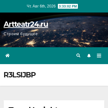
Перейти
Чт. Авг 6th, 2026
3:33:04 PM
к
содержанию
Artteatr24.ru
Строим будущее
R3LSIJBP