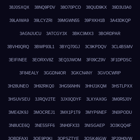
38J0SXQX
38NQ9PDV
38O70PCO
38QUD9KX
39D3U3A0
39LAIWA9
39LCYZRI
39MGWN55
39PXKH1B
3A43DKQP
3AGNJUCU
3ATCGY3X
3BKC9MX3
3BORDPAR
3BVH0QRQ
3BWP93L1
3BYQ70GJ
3C9KPDQV
3CL4BSMV
3EIFINEE
3EORXV8Z
3EQ3JWOM
3F09CZ9V
3F1DPDSC
3F84EALY
3GGDN4OR
3GKCN4NY
3GVOCWRP
3H28UNEO
3H92RKQ0
3HG56NHN
3HHJ1KQM
3HSTLPXX
3HSUVSEU
3JRQV2TE
3JX0QDYF
3LXYAX0G
3M0R5J0Y
3ME42K9J
3MOCREJ1
3MX1P1T9
3MYP6NEF
3N0IPODU
3N8UCE6Q
3NE5SFF6
3NH0FX33
3NISGAEP
3O3KQQ4F
3OBDFAXI
3OE9P0KI
3OPSZTYE
3OSK46GW
3P20H0VW