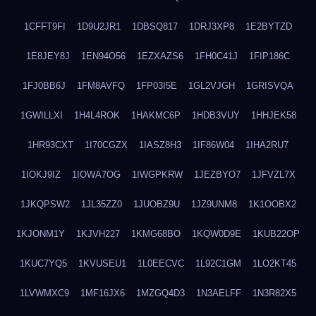
1CFFT9FI
1D9U2JR1
1DBSQ817
1DRJ3XP8
1E2BYTZD
1E8JEY8J
1EN94O56
1EZXAZS6
1FH0C41J
1FIP186C
1FJ0BB6J
1FM8AVFQ
1FP03I5E
1GL2VJGH
1GRISVQA
1GWILLXI
1H4L4ROK
1HAKMC6P
1HDB3VUY
1HHJEK58
1HR93CXT
1I70CGZX
1IASZ8H3
1IF86W04
1IHA2RU7
1IOKJ9IZ
1IOWA7OG
1IWGPKRW
1JEZBYO7
1JFVZL7X
1JKQPSW2
1JL35ZZ0
1JUOBZ9U
1JZ9UNM8
1K1OOBX2
1KJONM1Y
1KJVH227
1KMG68BO
1KQW0D9E
1KUB22OP
1KUC7YQ5
1KVUSEU1
1L0EECVC
1L92C1GM
1LO2KT45
1LVWMXC9
1MF16JX6
1MZGQ4D3
1N3AELFF
1N3R82X5