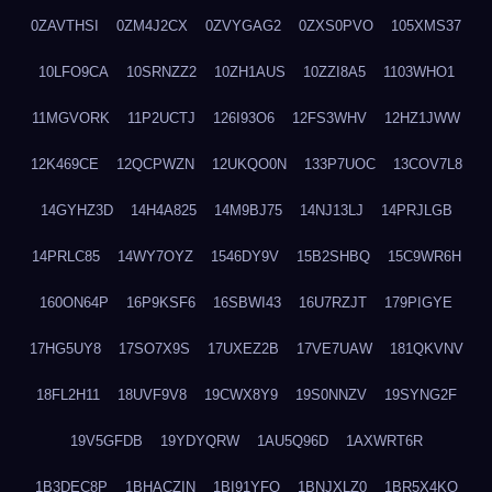
0ZAVTHSI
0ZM4J2CX
0ZVYGAG2
0ZXS0PVO
105XMS37
10LFO9CA
10SRNZZ2
10ZH1AUS
10ZZI8A5
1103WHO1
11MGVORK
11P2UCTJ
126I93O6
12FS3WHV
12HZ1JWW
12K469CE
12QCPWZN
12UKQO0N
133P7UOC
13COV7L8
14GYHZ3D
14H4A825
14M9BJ75
14NJ13LJ
14PRJLGB
14PRLC85
14WY7OYZ
1546DY9V
15B2SHBQ
15C9WR6H
160ON64P
16P9KSF6
16SBWI43
16U7RZJT
179PIGYE
17HG5UY8
17SO7X9S
17UXEZ2B
17VE7UAW
181QKVNV
18FL2H11
18UVF9V8
19CWX8Y9
19S0NNZV
19SYNG2F
19V5GFDB
19YDYQRW
1AU5Q96D
1AXWRT6R
1B3DEC8P
1BHACZIN
1BI91YFQ
1BNJXLZ0
1BR5X4KO