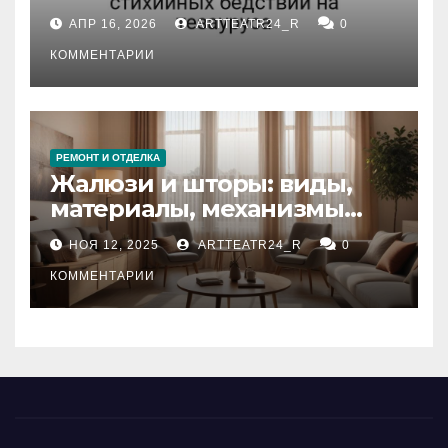
влияние анализа
АПР 16, 2026
ARTTEATR24_R
0
стихийных бедствий на
тезауруса
КОММЕНТАРИИ
РЕМОНТ И ОТДЕЛКА
Жалюзи и шторы: виды,
материалы, механизмы
управления и уход
НОЯ 12, 2025
ARTTEATR24_R
0
КОММЕНТАРИИ