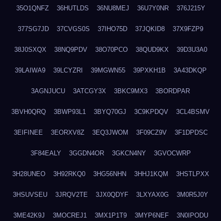
35O1QNFZ
36HUTLDS
36NU8MEJ
36U7Y0NR
376J215Y
377SG7JD
37CVGS0S
37IHO75D
37JQKID8
37X9FZP9
38J0SXQX
38NQ9PDV
38O70PCO
38QUD9KX
39D3U3A0
39LAIWA9
39LCYZRI
39MGWN55
39PXKH1B
3A43DKQP
3AGNJUCU
3ATCGY3X
3BKC9MX3
3BORDPAR
3BVH0QRQ
3BWP93L1
3BYQ70GJ
3C9KPDQV
3CL4BSMV
3EIFINEE
3EORXV8Z
3EQ3JWOM
3F09CZ9V
3F1DPDSC
3F84EALY
3GGDN4OR
3GKCN4NY
3GVOCWRP
3H28UNEO
3H92RKQ0
3HG56NHN
3HHJ1KQM
3HSTLPXX
3HSUVSEU
3JRQV2TE
3JX0QDYF
3LXYAX0G
3M0R5J0Y
3ME42K9J
3MOCREJ1
3MX1P1T9
3MYP6NEF
3N0IPODU