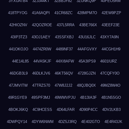
3YXUATB4
3Z3344KT
3ZBBJF82
3ZUNKQ9P
40PEO5RM
418TPYOG
41A6AQPI
41CR68ZC
428MPM7O
42EW9PZP
42HIOZNV
42QOZROE
437L5RRA
43BE766X
43EEF23E
43IP3TZ3
43OJ1AEY
43SSFXBJ
43U16JLC
43XY7A9N
441OKOJO
4474ZR0W
4489NF37
44AFGVXY
44CGH1H9
44E14L85
44VA5KJF
44XI8AFW
45A3IPS9
4601IURZ
46DGB3L9
46DLKJV6
46KT56QV
4728GJZN
47CQFY0O
47JMVITW
47TRZS70
47W8J2J2
48QJBQ0X
49MZ8W4O
49R1GYE9
49SPF3MJ
49WWVPJU
4B13IA3F
4B1N5SGO
4BOKJ6KQ
4C9HCESS
4D64LFAR
4D90P4CC
4DV2LKB3
4DWPQY14
4DYW6NWM
4DZ5J3RQ
4E402GTO
4E4R43JK