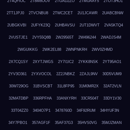
2T4QFIOC
2T8M8OOV
2TGAD2ZO
2TMUAAY5
2TOT3HO1
2TT1JPJ0
2TVCNBU8
2TWC2CET
2U1JCAWR
2UABCBNW
2UBGKVBI
2UFYK23Q
2UHBAVSU
2UT1DWVT
2VA5KTQ4
2VUSTJE1
2VY55Q8B
2W29565T
2W496244
2WADJS4M
2WGUIKKG
2WK2EL88
2WNPNKRH
2WV0ZHMD
2X7CQ1SY
2XYTJWGS
2Y7I1IC2
2YKK8NSK
2YT95AO1
2YV3O361
2YXVOCOL
2Z2JNBKZ
2ZAJL9NV
30D5VUM9
30W729OG
31BVSCBT
31L8FP95
31M0MR2X
32AT2VLN
32MATDBP
336RPFHA
33ANXYRH
33CR504T
33DY1V30
33T04ZZ0
3404O7P1
3478760D
34F92RUM
34HYUF3N
34Y7PBO1
357AGF1F
35AF37G3
35HVS0VG
35MJZMAN