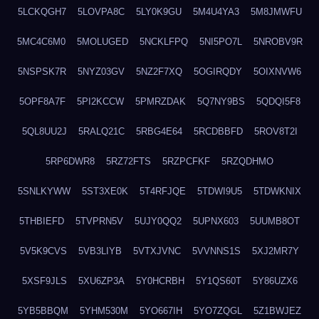
5LCKQGH7
5LOVPA8C
5LY0K9GU
5M4U4YA3
5M8JMWFU
5MC4C6M0
5MOLUGED
5NCKLFPQ
5NI5PO7L
5NROBV9R
5NSPSK7R
5NYZ03GV
5NZ2F7XQ
5OGIRQDY
5OIXNVW6
5OPF8A7F
5PI2KCCW
5PMRZDAK
5Q7NY9BS
5QDQI5F8
5QL8UU2J
5RALQ21C
5RBG4E64
5RCDBBFD
5ROV8T2I
5RP6DWR8
5RZ72FTS
5RZPCFKF
5RZQDHMO
5SNLKYWW
5ST3XE0K
5T4RFJQE
5TDWI9U5
5TDWKNIX
5THBIEFD
5TVPRN5V
5UJY0QQ2
5UPNX603
5UUMB8OT
5V5K9CVS
5VB3LIYB
5VTXJVNC
5VVNNS1S
5XJ2MR7Y
5XSF9JLS
5XU6ZP3A
5Y0HCRBH
5Y1QS60T
5Y86UZX6
5YB5BBQM
5YHM530M
5YO667IH
5YO7ZQGL
5Z1BWJEZ