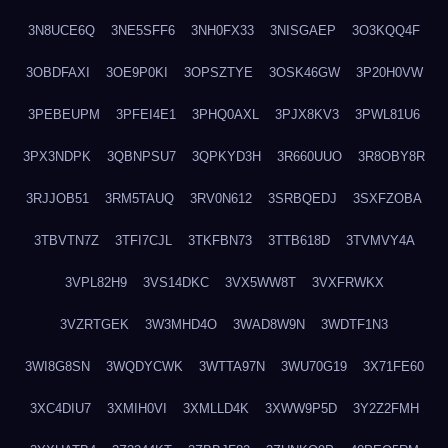
3N8UCE6Q
3NE5SFF6
3NH0FX33
3NISGAEP
3O3KQQ4F
3OBDFAXI
3OE9P0KI
3OPSZTYE
3OSK46GW
3P20H0VW
3PEBEUPM
3PFEI4E1
3PHQ0AXL
3PJX8KV3
3PWL81U6
3PX3NDPK
3QBNPSU7
3QPKYD3H
3R660UUO
3R8OBY8R
3RJJOB51
3RM5TAUQ
3RV0N612
3SRBQEDJ
3SXFZOBA
3TBVTN7Z
3TFI7CJL
3TKFBN73
3TTB618D
3TVMVY4A
3VPL82H9
3VS14DKC
3VX5WW8T
3VXFRWKX
3VZRTGEK
3W3MHD4O
3WAD8W9N
3WDTF1N3
3WI8G8SN
3WQDYCWK
3WTTA97N
3WU70G19
3X71FE60
3XC4DIU7
3XMIH0VI
3XMLLD4K
3XWW9P5D
3Y2Z2FMH