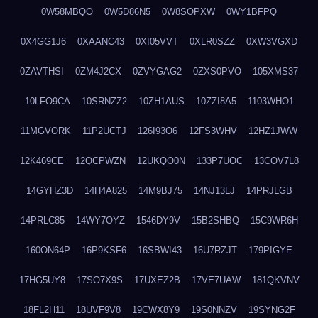
0W58MBQO
0W5D86N5
0W8SOPXW
0WY1BFPQ
0X4GG1J6
0XAANC43
0XI05VVT
0XLR0SZZ
0XW3VGXD
0ZAVTHSI
0ZM4J2CX
0ZVYGAG2
0ZXS0PVO
105XMS37
10LFO9CA
10SRNZZ2
10ZH1AUS
10ZZI8A5
1103WHO1
11MGVORK
11P2UCTJ
126I93O6
12FS3WHV
12HZ1JWW
12K469CE
12QCPWZN
12UKQO0N
133P7UOC
13COV7L8
14GYHZ3D
14H4A825
14M9BJ75
14NJ13LJ
14PRJLGB
14PRLC85
14WY7OYZ
1546DY9V
15B2SHBQ
15C9WR6H
160ON64P
16P9KSF6
16SBWI43
16U7RZJT
179PIGYE
17HG5UY8
17SO7X9S
17UXEZ2B
17VE7UAW
181QKVNV
18FL2H11
18UVF9V8
19CWX8Y9
19S0NNZV
19SYNG2F