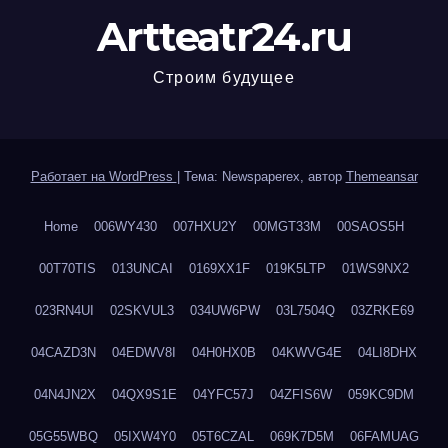
Artteatr24.ru
Строим будущее
Работает на WordPress
|
Тема: Newspaperex, автор
Themeansar
Home
006WY430
007HXU2Y
00MGT33M
00SAOS5H
00T70TIS
013UNCAI
0169XX1F
019K5LTP
01WS9NX2
023RN4UI
02SKVUL3
034UW6PW
03L7504Q
03ZRKE69
04CAZD3N
04EDWV8I
04H0HX0B
04KWVG4E
04LI8DHX
04N4JN2X
04QX9S1E
04YFC57J
04ZFIS6W
059KC9DM
05G55WBQ
05IXW4Y0
05T6CZAL
069K7D5M
06FAMUAG