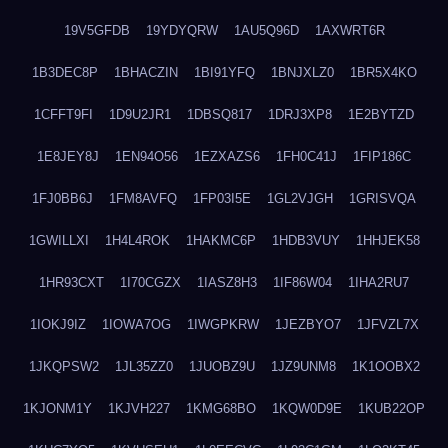
19V5GFDB
19YDYQRW
1AU5Q96D
1AXWRT6R
1B3DEC8P
1BHACZIN
1BI91YFQ
1BNJXLZ0
1BR5X4KO
1CFFT9FI
1D9U2JR1
1DBSQ817
1DRJ3XP8
1E2BYTZD
1E8JEY8J
1EN94O56
1EZXAZS6
1FH0C41J
1FIP186C
1FJ0BB6J
1FM8AVFQ
1FP03I5E
1GL2VJGH
1GRISVQA
1GWILLXI
1H4L4ROK
1HAKMC6P
1HDB3VUY
1HHJEK58
1HR93CXT
1I70CGZX
1IASZ8H3
1IF86W04
1IHA2RU7
1IOKJ9IZ
1IOWA7OG
1IWGPKRW
1JEZBYO7
1JFVZL7X
1JKQPSW2
1JL35ZZ0
1JUOBZ9U
1JZ9UNM8
1K1OOBX2
1KJONM1Y
1KJVH227
1KMG68BO
1KQW0D9E
1KUB22OP