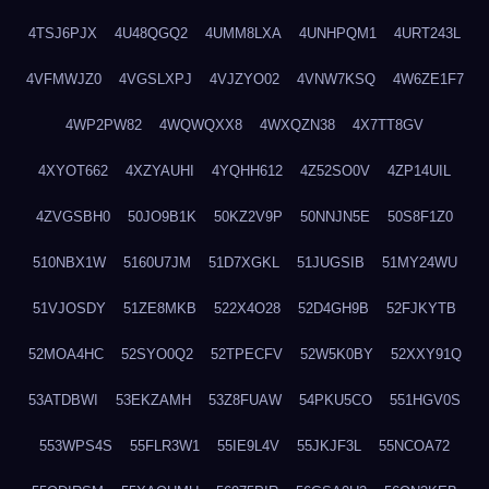
4TSJ6PJX
4U48QGQ2
4UMM8LXA
4UNHPQM1
4URT243L
4VFMWJZ0
4VGSLXPJ
4VJZYO02
4VNW7KSQ
4W6ZE1F7
4WP2PW82
4WQWQXX8
4WXQZN38
4X7TT8GV
4XYOT662
4XZYAUHI
4YQHH612
4Z52SO0V
4ZP14UIL
4ZVGSBH0
50JO9B1K
50KZ2V9P
50NNJN5E
50S8F1Z0
510NBX1W
5160U7JM
51D7XGKL
51JUGSIB
51MY24WU
51VJOSDY
51ZE8MKB
522X4O28
52D4GH9B
52FJKYTB
52MOA4HC
52SYO0Q2
52TPECFV
52W5K0BY
52XXY91Q
53ATDBWI
53EKZAMH
53Z8FUAW
54PKU5CO
551HGV0S
553WPS4S
55FLR3W1
55IE9L4V
55JKJF3L
55NCOA72