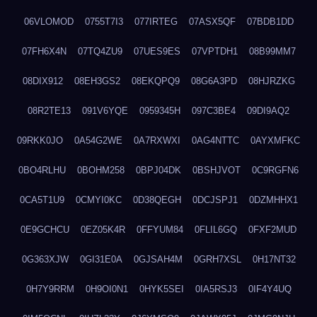
06VLOMOD
0755T7I3
077IRTEG
07ASX5QF
07BDB1DD
07FH6X4N
07TQ4ZU9
07UES9ES
07VPTDH1
08B99MM7
08DIX912
08EH3GS2
08EKQPQ9
08G6A3PD
08HJRZKG
08R2TE13
091V6YQE
0959345H
097C3BE4
09DI9AQ2
09RKK0JO
0A54G2WE
0A7RXWXI
0AG4NTTC
0AYXMFKC
0BO4RLHU
0BOHM258
0BPJ04DK
0BSHJVOT
0C9RGFN6
0CA5T1U9
0CMYI0KC
0D38QEGH
0DCJSPJ1
0DZMHHX1
0E9GCHCU
0EZ05K4R
0FFYUM84
0FLIL6GQ
0FXF2MUD
0G363XJW
0GI31E0A
0GJSAH4M
0GRH7XSL
0H17NT32
0H7Y9RRM
0H9OI0N1
0HYK5SEI
0IA5RSJ3
0IF4Y4UQ