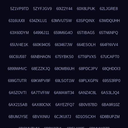
5Z1VP9TD
5ZYFJGV9
60IZ2Y44
60X8LPUK
62LJGRE8
6316UU0I
634ZKLU1
63MVU7SW
63SPQINX
63WDQUHH
63X60DYM
64996J11
659M6G4O
65TIBAG5
65TN6NPQ
65UV4E1K
660K94O5
663467JW
664ESOLH
664FNVV4
66C6U597
66NBHAON
675YBKS0
67T6PVX5
67UCAPT0
6899WHVC
68EZZKJQ
68OMB6UH
68PDCJPV
68QHDOI3
699GTUTR
69KWPV8F
69LSOT1W
69PLXGPN
69S53RP0
6A5ZOVTI
6A7TVFIW
6AMAWT34
6ANZ4C8L
6AS3LJQ4
6AX21SAB
6AX80CNX
6AYEZFQ7
6B0V87BD
6BA9R10Z
6BUMJY5E
6BVXINIU
6CJKUI7J
6D1OSCXH
6D8BUPZM