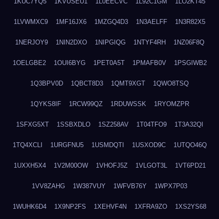
1KUC7YQ5
1KVUSEU1
1L0EECVC
1L92C1GM
1LO2KT45
1LVWMXC9
1MF16JX6
1MZGQ4D3
1N3AELFF
1N3R82X5
1NERJOY9
1NIN2DXO
1NIPGIQG
1NTYF4RH
1NZ06F8Q
1OELGBE2
1OUI6BYG
1PET0A5T
1PMAFB0V
1PSGIWB2
1Q3BPV0D
1QBCT8D3
1QMT9XGT
1QWO8TSQ
1QYKS8IF
1RCW99QZ
1RDUWSSK
1RYOMZPR
1SFXG5XT
1SSBXDLO
1SZ258AV
1T04TFO9
1T3A32QI
1TQ4XCLI
1URGFNU5
1USMDQTI
1USXOD9C
1UTQO46Q
1UXXH5X4
1V2M00OW
1VHOFJ5Z
1VLGOT3L
1VT6PD21
1VV8ZAHG
1W387VUY
1WFVB76Y
1WPX7P03
1WUHK6D4
1X9NP2FS
1XEHVF4N
1XFRA9ZO
1XS2YS68