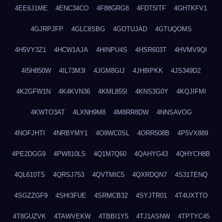
4EE6J1ME
4ENC34CO
4F88GRG8
4FDT5ITF
4GHTKFV1
4GJRPJFP
4GLC8SBG
4GOTUJAD
4GTUQOMS
4H5VY3Z1
4HCW1AJA
4HINPU4S
4HSR603T
4HVMV9QI
4I5H850W
4IL73M3I
4JGM8GIJ
4JH8IPKK
4JS349D2
4K2GFW1N
4K4KVN36
4KML855I
4KNS3G0Y
4KQJIFMI
4KWTO3AT
4LXNH9M8
4M8RR8DW
4NNSAVOG
4NOFJHTI
4NRBYMY1
4O9WC0SL
4ORR508B
4P5VX889
4PE2DGG9
4PW810LS
4Q1M7Q60
4QAHYG43
4QHYCH8B
4QL610TS
4QRSJ753
4QVTMIC5
4QXRDQN7
4S31TENQ
4SGZZGF9
4SHI3FUE
4SRMCB32
4SYJTR01
4T4UXTTO
4T8GUZVK
4TAWVEKW
4TBBI1Y5
4TJ1ASNW
4TPTYC45