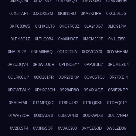
0IM5QCNL
0IUZL33Y
0J6YMSQ9
0JAWX05J
0JMG9NJH
0JX5HAPI
0JXDX9ZM
0K8I19RD
0KA2KHRR
0KCE9EJG
0KFC83WS
0KHXDLT8
0KO7R0BZ
0LA240G7
0LIQ91PM
0LPY3G1Z
0LTLQ0B4
0M40H0CT
0MCMJJJP
0N1LZI50
0NALSI2P
0NFM8HBQ
0O1D2CFA
0O3VCZC0
0OY5HHNM
0P2UDQV4
0P3WEUER
0PHNO5Y4
0PPJIUB7
0PUMEZB4
0QLRKCUP
0QO261FR
0QR27BKM
0QV0STGJ
0R7FXEI4
0RCWTWLK
0RH9C3CH
0S284R8O
0S4IXXQE
0S9E2KPP
0SA9HP4L
0T1MPQXC
0T8PUJB2
0T9LQ0SF
0TDEQ0TY
0TWV72OF
0U01AD7B
0U56W7B0
0UDKWD5I
0UELVNFD
0V2IXSF4
0V3N6SQF
0VJAC930
0VY5ZG3D
0W3LZD86