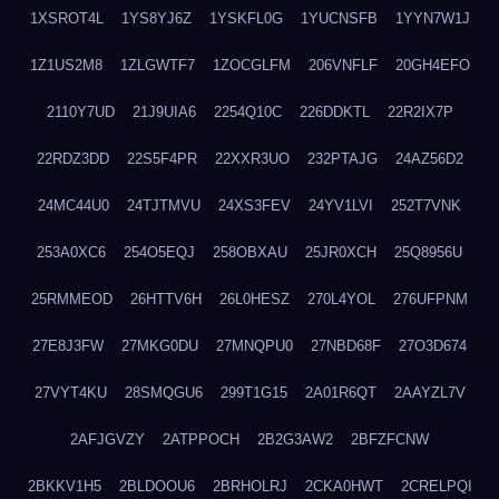
1XSROT4L
1YS8YJ6Z
1YSKFL0G
1YUCNSFB
1YYN7W1J
1Z1US2M8
1ZLGWTF7
1ZOCGLFM
206VNFLF
20GH4EFO
2110Y7UD
21J9UIA6
2254Q10C
226DDKTL
22R2IX7P
22RDZ3DD
22S5F4PR
22XXR3UO
232PTAJG
24AZ56D2
24MC44U0
24TJTMVU
24XS3FEV
24YV1LVI
252T7VNK
253A0XC6
254O5EQJ
258OBXAU
25JR0XCH
25Q8956U
25RMMEOD
26HTTV6H
26L0HESZ
270L4YOL
276UFPNM
27E8J3FW
27MKG0DU
27MNQPU0
27NBD68F
27O3D674
27VYT4KU
28SMQGU6
299T1G15
2A01R6QT
2AAYZL7V
2AFJGVZY
2ATPPOCH
2B2G3AW2
2BFZFCNW
2BKKV1H5
2BLDOOU6
2BRHOLRJ
2CKA0HWT
2CRELPQI