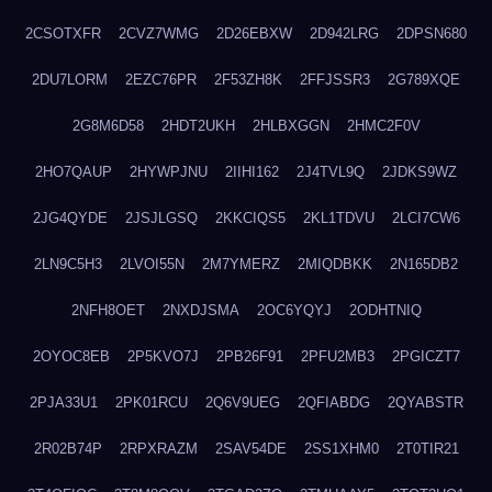
2CSOTXFR
2CVZ7WMG
2D26EBXW
2D942LRG
2DPSN680
2DU7LORM
2EZC76PR
2F53ZH8K
2FFJSSR3
2G789XQE
2G8M6D58
2HDT2UKH
2HLBXGGN
2HMC2F0V
2HO7QAUP
2HYWPJNU
2IIHI162
2J4TVL9Q
2JDKS9WZ
2JG4QYDE
2JSJLGSQ
2KKCIQS5
2KL1TDVU
2LCI7CW6
2LN9C5H3
2LVOI55N
2M7YMERZ
2MIQDBKK
2N165DB2
2NFH8OET
2NXDJSMA
2OC6YQYJ
2ODHTNIQ
2OYOC8EB
2P5KVO7J
2PB26F91
2PFU2MB3
2PGICZT7
2PJA33U1
2PK01RCU
2Q6V9UEG
2QFIABDG
2QYABSTR
2R02B74P
2RPXRAZM
2SAV54DE
2SS1XHM0
2T0TIR21