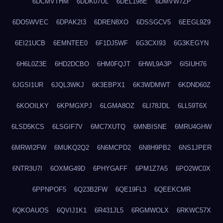
6DCMVTHM
6DDK07UL
6DEL198E
6DMVW7ZP
6DO5WVEC
6DPAK2I3
6DREN8XO
6DSSGCV5
6EEGL9Z9
6EI21UCB
6EMNTEE0
6F1DJ5WF
6G3CXI93
6G3KEGYN
6H6L0Z3E
6HD2DCBO
6HM0FQJT
6HWL9A3P
6I5IUH76
6JGSI1UR
6JQL3WKJ
6K3EBPX1
6K3WDMWT
6KDND60Z
6KOOILKY
6KPMGXPJ
6LGMA8OZ
6LI78JDL
6LL59T6X
6LSD5KCS
6LSGIF7V
6MC7XUTQ
6MNBISNE
6MRU4GHW
6MRWI2FW
6MUKQ2Q2
6N6MCPD2
6N8H9PB2
6NS1JPER
6NTR3U7I
6OXMG49D
6PHYGAFF
6PM1Z7A5
6PO2WC0X
6PPNPOF5
6Q23B2FW
6QE19FL3
6QEEKCMR
6QKOAUOS
6QVIJ1K1
6R431JL5
6RGMWOLX
6RKWC57X