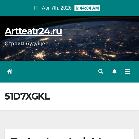
Перейти
Пт. Авг 7th, 2026
6:44:05 AM
к
содержанию
Artteatr24.ru
Строим будущее
51D7XGKL