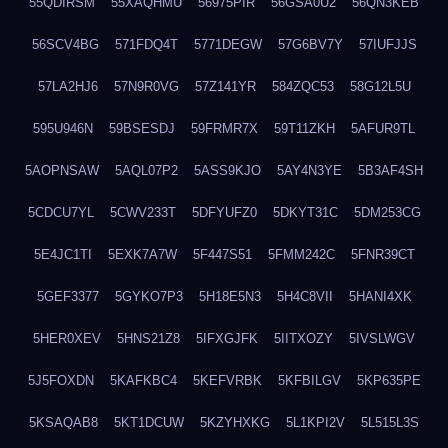
55QDIRSM
55XAQHMU
56975PIR
56GSA0U2
56QN3KEB
56SCV4BG
571FDQ4T
5771DEGW
57G6BV7Y
57IUFJJS
57LA2HJ6
57N9R0VG
57Z141YR
584ZQC53
58G12L5U
595U946N
59BSESDJ
59FRMR7X
59T11ZKH
5AFUR9TL
5AOPNSAW
5AQL07P2
5ASS9KJO
5AY4N3YE
5B3AF4SH
5CDCU7YL
5CWV233T
5DFYUFZ0
5DKYT31C
5DM253CG
5E4JC1TI
5EXK7A7W
5F447S51
5FMM242C
5FNR39CT
5GEF3377
5GYKO7P3
5H18E5N3
5H4C8VII
5HANI4XK
5HER0XEV
5HNS21Z8
5IFXGJFK
5IITXOZY
5IVSLWGV
5J5FOXDN
5KAFKBC4
5KEFVRBK
5KFBILGV
5KP635PE
5KSAQAB8
5KT1DCUW
5KZYHXKG
5L1KPI2V
5L515L3S