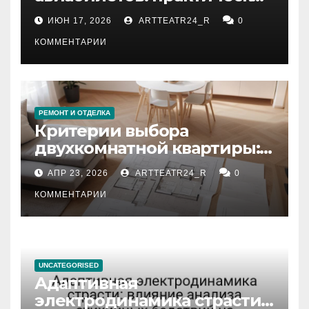
рекомендации
ИЮН 17, 2026
ARTTEATR24_R
0
КОММЕНТАРИИ
РЕМОНТ И ОТДЕЛКА
Критерии выбора
двухкомнатной квартиры:
планировка, площадь,
АПР 23, 2026
ARTTEATR24_R
0
состояние и документация
КОММЕНТАРИИ
UNCATEGORISED
Адаптивная
электродинамика страсти: