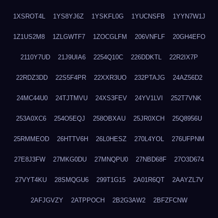
1XSROT4L
1YS8YJ6Z
1YSKFL0G
1YUCNSFB
1YYN7W1J
1Z1US2M8
1ZLGWTF7
1ZOCGLFM
206VNFLF
20GH4EFO
2110Y7UD
21J9UIA6
2254Q10C
226DDKTL
22R2IX7P
22RDZ3DD
22S5F4PR
22XXR3UO
232PTAJG
24AZ56D2
24MC44U0
24TJTMVU
24XS3FEV
24YV1LVI
252T7VNK
253A0XC6
254O5EQJ
258OBXAU
25JR0XCH
25Q8956U
25RMMEOD
26HTTV6H
26L0HESZ
270L4YOL
276UFPNM
27E8J3FW
27MKG0DU
27MNQPU0
27NBD68F
27O3D674
27VYT4KU
28SMQGU6
299T1G15
2A01R6QT
2AAYZL7V
2AFJGVZY
2ATPPOCH
2B2G3AW2
2BFZFCNW