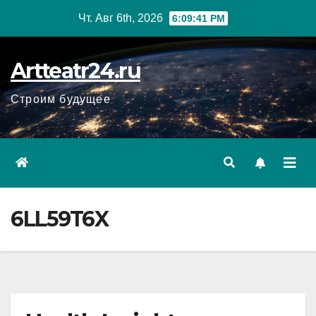
Перейти
Чт. Авг 6th, 2026
6:09:42 PM
к
содержанию
Artteatr24.ru
Строим будущее
6LL59T6X