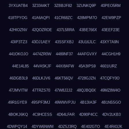
3YXUATB4
3Z3344KT
3ZBBJF82
3ZUNKQ9P
40PEO5RM
418TPYOG
41A6AQPI
41CR68ZC
428MPM7O
42EW9PZP
42HIOZNV
42QOZROE
437L5RRA
43BE766X
43EEF23E
43IP3TZ3
43OJ1AEY
43SSFXBJ
43U16JLC
43XY7A9N
441OKOJO
4474ZR0W
4489NF37
44AFGVXY
44CGH1H9
44E14L85
44VA5KJF
44XI8AFW
45A3IPS9
4601IURZ
46DGB3L9
46DLKJV6
46KT56QV
4728GJZN
47CQFY0O
47JMVITW
47TRZS70
47W8J2J2
48QJBQ0X
49MZ8W4O
49R1GYE9
49SPF3MJ
49WWVPJU
4B13IA3F
4B1N5SGO
4BOKJ6KQ
4C9HCESS
4D64LFAR
4D90P4CC
4DV2LKB3
4DWPQY14
4DYW6NWM
4DZ5J3RQ
4E402GTO
4E4R43JK