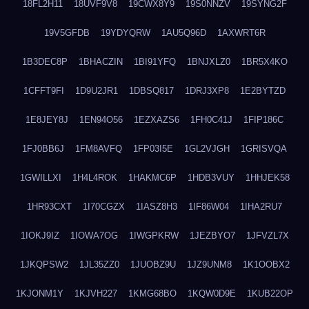
18FL2H11
18UVF9V8
19CWX8Y9
19S0NNZV
19SYNG2F
19V5GFDB
19YDYQRW
1AU5Q96D
1AXWRT6R
1B3DEC8P
1BHACZIN
1BI91YFQ
1BNJXLZ0
1BR5X4KO
1CFFT9FI
1D9U2JR1
1DBSQ817
1DRJ3XP8
1E2BYTZD
1E8JEY8J
1EN94O56
1EZXAZS6
1FH0C41J
1FIP186C
1FJ0BB6J
1FM8AVFQ
1FP03I5E
1GL2VJGH
1GRISVQA
1GWILLXI
1H4L4ROK
1HAKMC6P
1HDB3VUY
1HHJEK58
1HR93CXT
1I70CGZX
1IASZ8H3
1IF86W04
1IHA2RU7
1IOKJ9IZ
1IOWA7OG
1IWGPKRW
1JEZBYO7
1JFVZL7X
1JKQPSW2
1JL35ZZ0
1JUOBZ9U
1JZ9UNM8
1K1OOBX2
1KJONM1Y
1KJVH227
1KMG68BO
1KQW0D9E
1KUB22OP