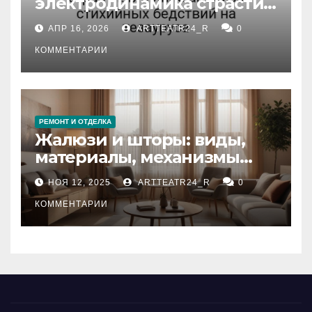
электродинамика страсти:
влияние анализа
АПР 16, 2026
ARTTEATR24_R
0
стихийных бедствий на
тезауруса
КОММЕНТАРИИ
РЕМОНТ И ОТДЕЛКА
Жалюзи и шторы: виды,
материалы, механизмы
управления и уход
НОЯ 12, 2025
ARTTEATR24_R
0
КОММЕНТАРИИ