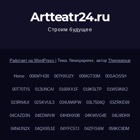
Artteatr24.ru
Строим будущее
Работает на WordPress
|
Тема: Newspaperex, автор
Themeansar
Home
006WY430
007HXU2Y
00MGT33M
00SAOS5H
00T70TIS
013UNCAI
0169XX1F
019K5LTP
01WS9NX2
023RN4UI
02SKVUL3
034UW6PW
03L7504Q
03ZRKE69
04CAZD3N
04EDWV8I
04H0HX0B
04KWVG4E
04LI8DHX
04N4JN2X
04QX9S1E
04YFC57J
04ZFIS6W
059KC9DM