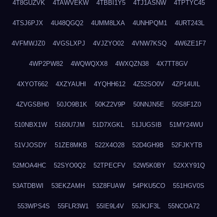
4T8GUZVK
4TAWVEKW
4TBBI1Y5
4TJ1ASNW
4TPTYC45
4TSJ6PJX
4U48QGQ2
4UMM8LXA
4UNHPQM1
4URT243L
4VFMWJZ0
4VGSLXPJ
4VJZYO02
4VNW7KSQ
4W6ZE1F7
4WP2PW82
4WQWQXX8
4WXQZN38
4X7TT8GV
4XYOT662
4XZYAUHI
4YQHH612
4Z52SO0V
4ZP14UIL
4ZVGSBH0
50JO9B1K
50KZ2V9P
50NNJN5E
50S8F1Z0
510NBX1W
5160U7JM
51D7XGKL
51JUGSIB
51MY24WU
51VJOSDY
51ZE8MKB
522X4O28
52D4GH9B
52FJKYTB
52MOA4HC
52SYO0Q2
52TPECFV
52W5K0BY
52XXY91Q
53ATDBWI
53EKZAMH
53Z8FUAW
54PKU5CO
551HGV0S
553WPS4S
55FLR3W1
55IE9L4V
55JKJF3L
55NCOA72