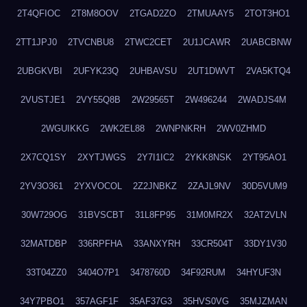
2T4QFIOC
2T8M8OOV
2TGAD2ZO
2TMUAAY5
2TOT3HO1
2TT1JPJ0
2TVCNBU8
2TWC2CET
2U1JCAWR
2UABCBNW
2UBGKVBI
2UFYK23Q
2UHBAVSU
2UT1DWVT
2VA5KTQ4
2VUSTJE1
2VY55Q8B
2W29565T
2W496244
2WADJS4M
2WGUIKKG
2WK2EL88
2WNPNKRH
2WV0ZHMD
2X7CQ1SY
2XYTJWGS
2Y7I1IC2
2YKK8NSK
2YT95AO1
2YV3O361
2YXVOCOL
2Z2JNBKZ
2ZAJL9NV
30D5VUM9
30W729OG
31BVSCBT
31L8FP95
31M0MR2X
32AT2VLN
32MATDBP
336RPFHA
33ANXYRH
33CR504T
33DY1V30
33T04ZZ0
3404O7P1
3478760D
34F92RUM
34HYUF3N
34Y7PBO1
357AGF1F
35AF37G3
35HVS0VG
35MJZMAN