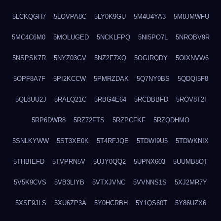
5LCKQGH7
5LOVPA8C
5LY0K9GU
5M4U4YA3
5M8JMWFU
5MC4C6M0
5MOLUGED
5NCKLFPQ
5NI5PO7L
5NROBV9R
5NSPSK7R
5NYZ03GV
5NZ2F7XQ
5OGIRQDY
5OIXNVW6
5OPF8A7F
5PI2KCCW
5PMRZDAK
5Q7NY9BS
5QDQI5F8
5QL8UU2J
5RALQ21C
5RBG4E64
5RCDBBFD
5ROV8T2I
5RP6DWR8
5RZ72FTS
5RZPCFKF
5RZQDHMO
5SNLKYWW
5ST3XE0K
5T4RFJQE
5TDWI9U5
5TDWKNIX
5THBIEFD
5TVPRN5V
5UJY0QQ2
5UPNX603
5UUMB8OT
5V5K9CVS
5VB3LIYB
5VTXJVNC
5VVNNS1S
5XJ2MR7Y
5XSF9JLS
5XU6ZP3A
5Y0HCRBH
5Y1QS60T
5Y86UZX6