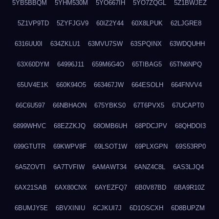
5YB5BBQM
5YHM530M
5YO667IH
5YO7ZQGL
5Z1BWJEZ
5Z1VP9TD
5ZYFJGV9
60IZ2Y44
60X8LPUK
62LJGRE8
6316UU0I
634ZKLU1
63MVU7SW
63SPQINX
63WDQUHH
63X60DYM
64996J11
659M6G4O
65TIBAG5
65TN6NPQ
65UV4E1K
660K94O5
663467JW
664ESOLH
664FNVV4
66C6U597
66NBHAON
675YBKS0
67T6PVX5
67UCAPT0
6899WHVC
68EZZKJQ
68OMB6UH
68PDCJPV
68QHDOI3
699GTUTR
69KWPV8F
69LSOT1W
69PLXGPN
69S53RP0
6A5ZOVTI
6A7TVFIW
6AMAWT34
6ANZ4C8L
6AS3LJQ4
6AX21SAB
6AX80CNX
6AYEZFQ7
6B0V87BD
6BA9R10Z
6BUMJY5E
6BVXINIU
6CJKUI7J
6D1OSCXH
6D8BUPZM