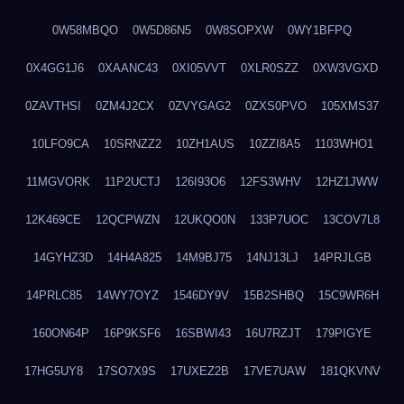
0W58MBQO
0W5D86N5
0W8SOPXW
0WY1BFPQ
0X4GG1J6
0XAANC43
0XI05VVT
0XLR0SZZ
0XW3VGXD
0ZAVTHSI
0ZM4J2CX
0ZVYGAG2
0ZXS0PVO
105XMS37
10LFO9CA
10SRNZZ2
10ZH1AUS
10ZZI8A5
1103WHO1
11MGVORK
11P2UCTJ
126I93O6
12FS3WHV
12HZ1JWW
12K469CE
12QCPWZN
12UKQO0N
133P7UOC
13COV7L8
14GYHZ3D
14H4A825
14M9BJ75
14NJ13LJ
14PRJLGB
14PRLC85
14WY7OYZ
1546DY9V
15B2SHBQ
15C9WR6H
160ON64P
16P9KSF6
16SBWI43
16U7RZJT
179PIGYE
17HG5UY8
17SO7X9S
17UXEZ2B
17VE7UAW
181QKVNV