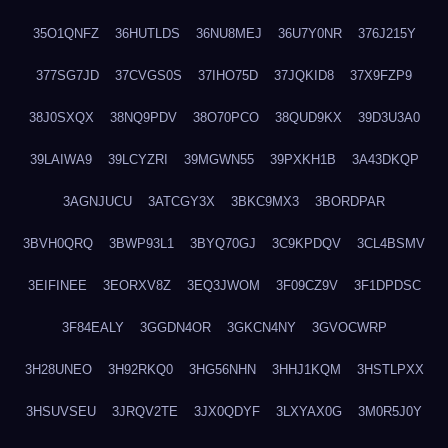
35O1QNFZ
36HUTLDS
36NU8MEJ
36U7Y0NR
376J215Y
377SG7JD
37CVGS0S
37IHO75D
37JQKID8
37X9FZP9
38J0SXQX
38NQ9PDV
38O70PCO
38QUD9KX
39D3U3A0
39LAIWA9
39LCYZRI
39MGWN55
39PXKH1B
3A43DKQP
3AGNJUCU
3ATCGY3X
3BKC9MX3
3BORDPAR
3BVH0QRQ
3BWP93L1
3BYQ70GJ
3C9KPDQV
3CL4BSMV
3EIFINEE
3EORXV8Z
3EQ3JWOM
3F09CZ9V
3F1DPDSC
3F84EALY
3GGDN4OR
3GKCN4NY
3GVOCWRP
3H28UNEO
3H92RKQ0
3HG56NHN
3HHJ1KQM
3HSTLPXX
3HSUVSEU
3JRQV2TE
3JX0QDYF
3LXYAX0G
3M0R5J0Y