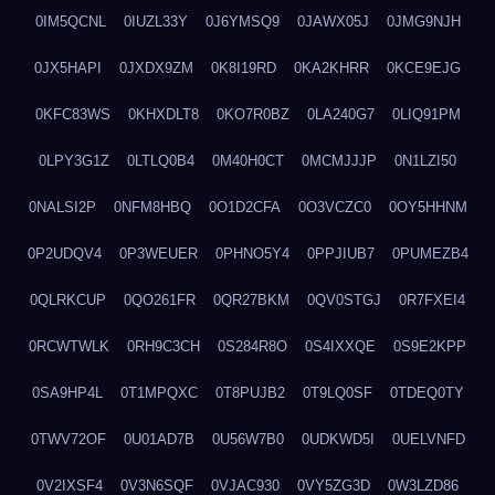
0IM5QCNL
0IUZL33Y
0J6YMSQ9
0JAWX05J
0JMG9NJH
0JX5HAPI
0JXDX9ZM
0K8I19RD
0KA2KHRR
0KCE9EJG
0KFC83WS
0KHXDLT8
0KO7R0BZ
0LA240G7
0LIQ91PM
0LPY3G1Z
0LTLQ0B4
0M40H0CT
0MCMJJJP
0N1LZI50
0NALSI2P
0NFM8HBQ
0O1D2CFA
0O3VCZC0
0OY5HHNM
0P2UDQV4
0P3WEUER
0PHNO5Y4
0PPJIUB7
0PUMEZB4
0QLRKCUP
0QO261FR
0QR27BKM
0QV0STGJ
0R7FXEI4
0RCWTWLK
0RH9C3CH
0S284R8O
0S4IXXQE
0S9E2KPP
0SA9HP4L
0T1MPQXC
0T8PUJB2
0T9LQ0SF
0TDEQ0TY
0TWV72OF
0U01AD7B
0U56W7B0
0UDKWD5I
0UELVNFD
0V2IXSF4
0V3N6SQF
0VJAC930
0VY5ZG3D
0W3LZD86