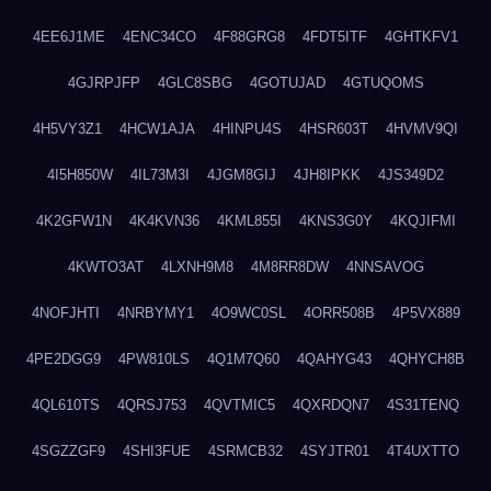
4EE6J1ME
4ENC34CO
4F88GRG8
4FDT5ITF
4GHTKFV1
4GJRPJFP
4GLC8SBG
4GOTUJAD
4GTUQOMS
4H5VY3Z1
4HCW1AJA
4HINPU4S
4HSR603T
4HVMV9QI
4I5H850W
4IL73M3I
4JGM8GIJ
4JH8IPKK
4JS349D2
4K2GFW1N
4K4KVN36
4KML855I
4KNS3G0Y
4KQJIFMI
4KWTO3AT
4LXNH9M8
4M8RR8DW
4NNSAVOG
4NOFJHTI
4NRBYMY1
4O9WC0SL
4ORR508B
4P5VX889
4PE2DGG9
4PW810LS
4Q1M7Q60
4QAHYG43
4QHYCH8B
4QL610TS
4QRSJ753
4QVTMIC5
4QXRDQN7
4S31TENQ
4SGZZGF9
4SHI3FUE
4SRMCB32
4SYJTR01
4T4UXTTO