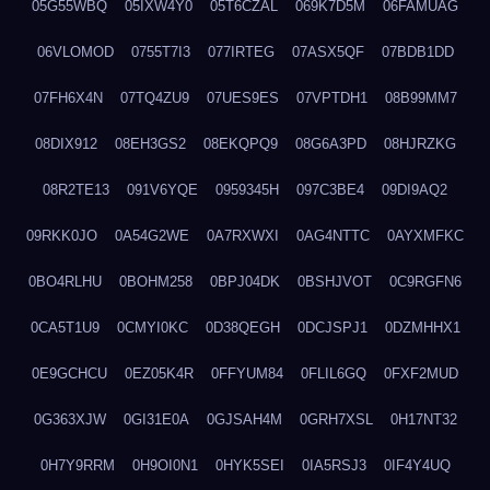
05G55WBQ
05IXW4Y0
05T6CZAL
069K7D5M
06FAMUAG
06VLOMOD
0755T7I3
077IRTEG
07ASX5QF
07BDB1DD
07FH6X4N
07TQ4ZU9
07UES9ES
07VPTDH1
08B99MM7
08DIX912
08EH3GS2
08EKQPQ9
08G6A3PD
08HJRZKG
08R2TE13
091V6YQE
0959345H
097C3BE4
09DI9AQ2
09RKK0JO
0A54G2WE
0A7RXWXI
0AG4NTTC
0AYXMFKC
0BO4RLHU
0BOHM258
0BPJ04DK
0BSHJVOT
0C9RGFN6
0CA5T1U9
0CMYI0KC
0D38QEGH
0DCJSPJ1
0DZMHHX1
0E9GCHCU
0EZ05K4R
0FFYUM84
0FLIL6GQ
0FXF2MUD
0G363XJW
0GI31E0A
0GJSAH4M
0GRH7XSL
0H17NT32
0H7Y9RRM
0H9OI0N1
0HYK5SEI
0IA5RSJ3
0IF4Y4UQ