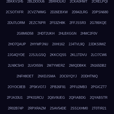
2BKKV1H5
2BLDOOU6
2BRHOLRJ
2CKA0HWT
2CRELPQI
2CSOTXFR
2CVZ7WMG
2D26EBXW
2D942LRG
2DPSN680
2DU7LORM
2EZC76PR
2F53ZH8K
2FFJSSR3
2G789XQE
2G8M6D58
2HDT2UKH
2HLBXGGN
2HMC2F0V
2HO7QAUP
2HYWPJNU
2IIHI162
2J4TVL9Q
2JDKS9WZ
2JG4QYDE
2JSJLGSQ
2KKCIQS5
2KL1TDVU
2LCI7CW6
2LN9C5H3
2LVOI55N
2M7YMERZ
2MIQDBKK
2N165DB2
2NFH8OET
2NXDJSMA
2OC6YQYJ
2ODHTNIQ
2OYOC8EB
2P5KVO7J
2PB26F91
2PFU2MB3
2PGICZT7
2PJA33U1
2PK01RCU
2Q6V9UEG
2QFIABDG
2QYABSTR
2R02B74P
2RPXRAZM
2SAV54DE
2SS1XHM0
2T0TIR21