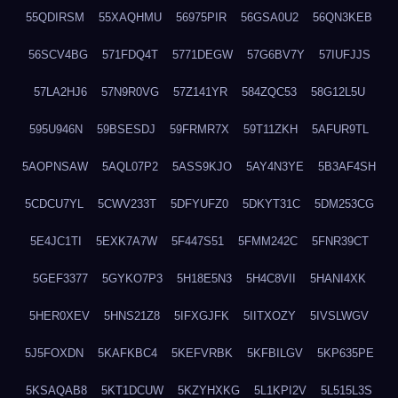
55QDIRSM
55XAQHMU
56975PIR
56GSA0U2
56QN3KEB
56SCV4BG
571FDQ4T
5771DEGW
57G6BV7Y
57IUFJJS
57LA2HJ6
57N9R0VG
57Z141YR
584ZQC53
58G12L5U
595U946N
59BSESDJ
59FRMR7X
59T11ZKH
5AFUR9TL
5AOPNSAW
5AQL07P2
5ASS9KJO
5AY4N3YE
5B3AF4SH
5CDCU7YL
5CWV233T
5DFYUFZ0
5DKYT31C
5DM253CG
5E4JC1TI
5EXK7A7W
5F447S51
5FMM242C
5FNR39CT
5GEF3377
5GYKO7P3
5H18E5N3
5H4C8VII
5HANI4XK
5HER0XEV
5HNS21Z8
5IFXGJFK
5IITXOZY
5IVSLWGV
5J5FOXDN
5KAFKBC4
5KEFVRBK
5KFBILGV
5KP635PE
5KSAQAB8
5KT1DCUW
5KZYHXKG
5L1KPI2V
5L515L3S