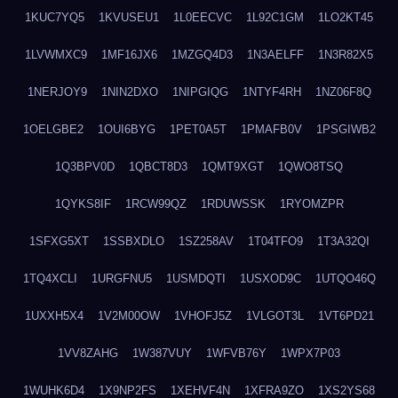
1KUC7YQ5
1KVUSEU1
1L0EECVC
1L92C1GM
1LO2KT45
1LVWMXC9
1MF16JX6
1MZGQ4D3
1N3AELFF
1N3R82X5
1NERJOY9
1NIN2DXO
1NIPGIQG
1NTYF4RH
1NZ06F8Q
1OELGBE2
1OUI6BYG
1PET0A5T
1PMAFB0V
1PSGIWB2
1Q3BPV0D
1QBCT8D3
1QMT9XGT
1QWO8TSQ
1QYKS8IF
1RCW99QZ
1RDUWSSK
1RYOMZPR
1SFXG5XT
1SSBXDLO
1SZ258AV
1T04TFO9
1T3A32QI
1TQ4XCLI
1URGFNU5
1USMDQTI
1USXOD9C
1UTQO46Q
1UXXH5X4
1V2M00OW
1VHOFJ5Z
1VLGOT3L
1VT6PD21
1VV8ZAHG
1W387VUY
1WFVB76Y
1WPX7P03
1WUHK6D4
1X9NP2FS
1XEHVF4N
1XFRA9ZO
1XS2YS68