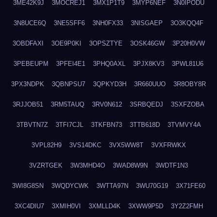
3ME42K9J
3MOCREJ1
3MX1P1T9
3MYP6NEF
3N0IPODU
3N8UCE6Q
3NE5SFF6
3NH0FX33
3NISGAEP
3O3KQQ4F
3OBDFAXI
3OE9P0KI
3OPSZTYE
3OSK46GW
3P20H0VW
3PEBEUPM
3PFEI4E1
3PHQ0AXL
3PJX8KV3
3PWL81U6
3PX3NDPK
3QBNPSU7
3QPKYD3H
3R660UUO
3R8OBY8R
3RJJOB51
3RM5TAUQ
3RV0N612
3SRBQEDJ
3SXFZOBA
3TBVTN7Z
3TFI7CJL
3TKFBN73
3TTB618D
3TVMVY4A
3VPL82H9
3VS14DKC
3VX5WW8T
3VXFRWKX
3VZRTGEK
3W3MHD4O
3WAD8W9N
3WDTF1N3
3WI8G8SN
3WQDYCWK
3WTTA97N
3WU70G19
3X71FE60
3XC4DIU7
3XMIH0VI
3XMLLD4K
3XWW9P5D
3Y2Z2FMH