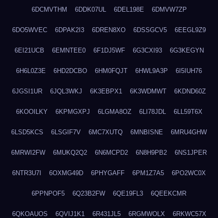
6DCMVTHM
6DDK07UL
6DEL198E
6DMVW7ZP
6DO5WVEC
6DPAK2I3
6DREN8XO
6DSSGCV5
6EEGL9Z9
6EI21UCB
6EMNTEE0
6F1DJ5WF
6G3CXI93
6G3KEGYN
6H6L0Z3E
6HD2DCBO
6HM0FQJT
6HWL9A3P
6I5IUH76
6JGSI1UR
6JQL3WKJ
6K3EBPX1
6K3WDMWT
6KDND60Z
6KOOILKY
6KPMGXPJ
6LGMA8OZ
6LI78JDL
6LL59T6X
6LSD5KCS
6LSGIF7V
6MC7XUTQ
6MNBISNE
6MRU4GHW
6MRWI2FW
6MUKQ2Q2
6N6MCPD2
6N8H9PB2
6NS1JPER
6NTR3U7I
6OXMG49D
6PHYGAFF
6PM1Z7A5
6PO2WC0X
6PPNPOF5
6Q23B2FW
6QE19FL3
6QEEKCMR
6QKOAUOS
6QVIJ1K1
6R431JL5
6RGMWOLX
6RKWC57X