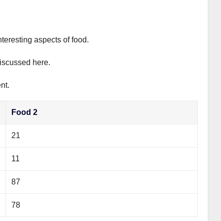
nteresting aspects of food.
discussed here.
nt.
Food 2
21
11
87
78