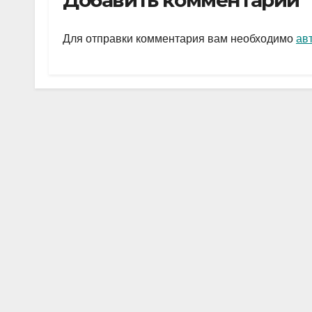
Добавить комментарий
gr
s
а
a
A
в
Для отправки комментария вам необходимо
ав
m
p
и
p
ть