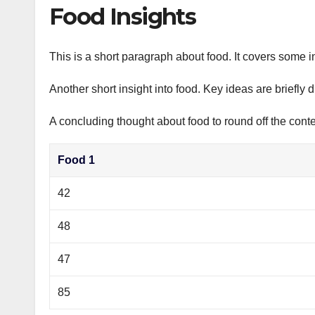
р
Food Insights
p
а
p
в
This is a short paragraph about food. It covers some i
и
Another short insight into food. Key ideas are briefly 
т
ь
A concluding thought about food to round off the conte
Food 1
42
48
47
85