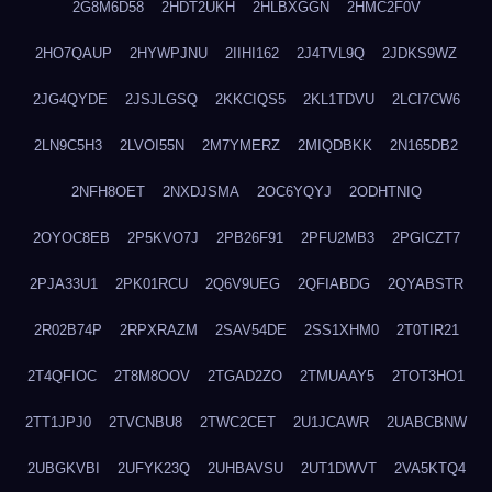
2G8M6D58
2HDT2UKH
2HLBXGGN
2HMC2F0V
2HO7QAUP
2HYWPJNU
2IIHI162
2J4TVL9Q
2JDKS9WZ
2JG4QYDE
2JSJLGSQ
2KKCIQS5
2KL1TDVU
2LCI7CW6
2LN9C5H3
2LVOI55N
2M7YMERZ
2MIQDBKK
2N165DB2
2NFH8OET
2NXDJSMA
2OC6YQYJ
2ODHTNIQ
2OYOC8EB
2P5KVO7J
2PB26F91
2PFU2MB3
2PGICZT7
2PJA33U1
2PK01RCU
2Q6V9UEG
2QFIABDG
2QYABSTR
2R02B74P
2RPXRAZM
2SAV54DE
2SS1XHM0
2T0TIR21
2T4QFIOC
2T8M8OOV
2TGAD2ZO
2TMUAAY5
2TOT3HO1
2TT1JPJ0
2TVCNBU8
2TWC2CET
2U1JCAWR
2UABCBNW
2UBGKVBI
2UFYK23Q
2UHBAVSU
2UT1DWVT
2VA5KTQ4