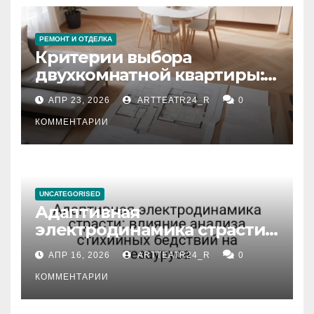
РЕМОНТ И ОТДЕЛКА
Критерии выбора
двухкомнатной квартиры:
планировка, площадь,
АПР 23, 2026
ARTTEATR24_R
0
состояние и документация
КОММЕНТАРИИ
UNCATEGORISED
Адаптивная
электродинамика страсти:
влияние анализа
АПР 16, 2026
ARTTEATR24_R
0
стихийных бедствий на
тезауруса
КОММЕНТАРИИ