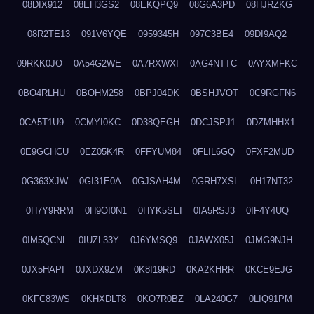
08DIX912
08EH3GS2
08EKQPQ9
08G6A3PD
08HJRZKG
08R2TE13
091V6YQE
0959345H
097C3BE4
09DI9AQ2
09RKK0JO
0A54G2WE
0A7RXWXI
0AG4NTTC
0AYXMFKC
0BO4RLHU
0BOHM258
0BPJ04DK
0BSHJVOT
0C9RGFN6
0CA5T1U9
0CMYI0KC
0D38QEGH
0DCJSPJ1
0DZMHHX1
0E9GCHCU
0EZ05K4R
0FFYUM84
0FLIL6GQ
0FXF2MUD
0G363XJW
0GI31E0A
0GJSAH4M
0GRH7XSL
0H17NT32
0H7Y9RRM
0H9OI0N1
0HYK5SEI
0IA5RSJ3
0IF4Y4UQ
0IM5QCNL
0IUZL33Y
0J6YMSQ9
0JAWX05J
0JMG9NJH
0JX5HAPI
0JXDX9ZM
0K8I19RD
0KA2KHRR
0KCE9EJG
0KFC83WS
0KHXDLT8
0KO7R0BZ
0LA240G7
0LIQ91PM