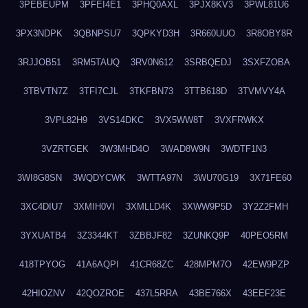
3PEBEUPM
3PFEI4E1
3PHQ0AXL
3PJX8KV3
3PWL81U6
3PX3NDPK
3QBNPSU7
3QPKYD3H
3R660UUO
3R8OBY8R
3RJJOB51
3RM5TAUQ
3RV0N612
3SRBQEDJ
3SXFZOBA
3TBVTN7Z
3TFI7CJL
3TKFBN73
3TTB618D
3TVMVY4A
3VPL82H9
3VS14DKC
3VX5WW8T
3VXFRWKX
3VZRTGEK
3W3MHD4O
3WAD8W9N
3WDTF1N3
3WI8G8SN
3WQDYCWK
3WTTA97N
3WU70G19
3X71FE60
3XC4DIU7
3XMIH0VI
3XMLLD4K
3XWW9P5D
3Y2Z2FMH
3YXUATB4
3Z3344KT
3ZBBJF82
3ZUNKQ9P
40PEO5RM
418TPYOG
41A6AQPI
41CR68ZC
428MPM7O
42EW9PZP
42HIOZNV
42QOZROE
437L5RRA
43BE766X
43EEF23E