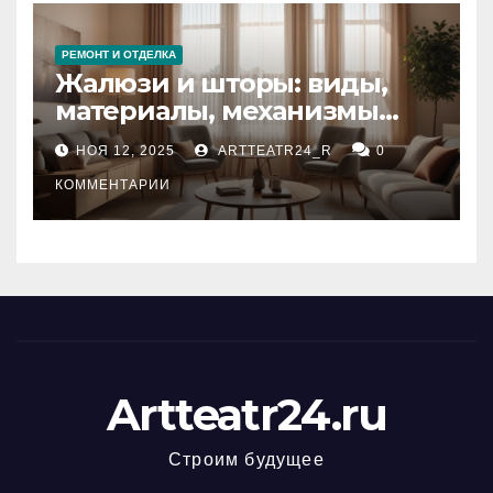
РЕМОНТ И ОТДЕЛКА
Жалюзи и шторы: виды,
материалы, механизмы
управления и уход
НОЯ 12, 2025
ARTTEATR24_R
0
КОММЕНТАРИИ
Artteatr24.ru
Строим будущее