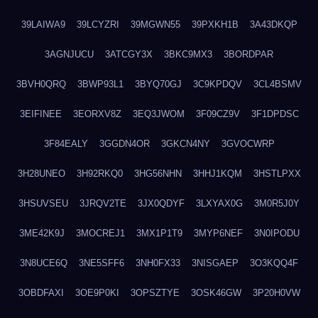
39LAIWA9
39LCYZRI
39MGWN55
39PXKH1B
3A43DKQP
3AGNJUCU
3ATCGY3X
3BKC9MX3
3BORDPAR
3BVH0QRQ
3BWP93L1
3BYQ70GJ
3C9KPDQV
3CL4BSMV
3EIFINEE
3EORXV8Z
3EQ3JWOM
3F09CZ9V
3F1DPDSC
3F84EALY
3GGDN4OR
3GKCN4NY
3GVOCWRP
3H28UNEO
3H92RKQ0
3HG56NHN
3HHJ1KQM
3HSTLPXX
3HSUVSEU
3JRQV2TE
3JX0QDYF
3LXYAX0G
3M0R5J0Y
3ME42K9J
3MOCREJ1
3MX1P1T9
3MYP6NEF
3N0IPODU
3N8UCE6Q
3NE5SFF6
3NH0FX33
3NISGAEP
3O3KQQ4F
3OBDFAXI
3OE9P0KI
3OPSZTYE
3OSK46GW
3P20H0VW