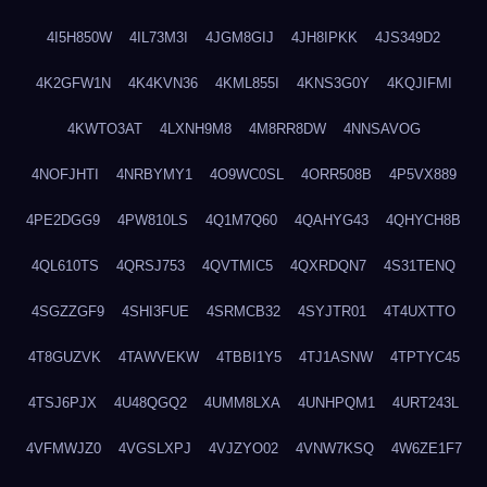
4I5H850W
4IL73M3I
4JGM8GIJ
4JH8IPKK
4JS349D2
4K2GFW1N
4K4KVN36
4KML855I
4KNS3G0Y
4KQJIFMI
4KWTO3AT
4LXNH9M8
4M8RR8DW
4NNSAVOG
4NOFJHTI
4NRBYMY1
4O9WC0SL
4ORR508B
4P5VX889
4PE2DGG9
4PW810LS
4Q1M7Q60
4QAHYG43
4QHYCH8B
4QL610TS
4QRSJ753
4QVTMIC5
4QXRDQN7
4S31TENQ
4SGZZGF9
4SHI3FUE
4SRMCB32
4SYJTR01
4T4UXTTO
4T8GUZVK
4TAWVEKW
4TBBI1Y5
4TJ1ASNW
4TPTYC45
4TSJ6PJX
4U48QGQ2
4UMM8LXA
4UNHPQM1
4URT243L
4VFMWJZ0
4VGSLXPJ
4VJZYO02
4VNW7KSQ
4W6ZE1F7