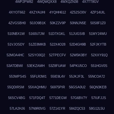
4WP2PW82
4WQWQXX8
4WXQZN38
4X7TT8GV
4XYOT662
4XZYAUHI
4YQHH612
4Z52SO0V
4ZP14UIL
4ZVGSBH0
50JO9B1K
50KZ2V9P
50NNJN5E
50S8F1Z0
510NBX1W
5160U7JM
51D7XGKL
51JUGSIB
51MY24WU
51VJOSDY
51ZE8MKB
522X4O28
52D4GH9B
52FJKYTB
52MOA4HC
52SYO0Q2
52TPECFV
52W5K0BY
52XXY91Q
53ATDBWI
53EKZAMH
53Z8FUAW
54PKU5CO
551HGV0S
553WPS4S
55FLR3W1
55IE9L4V
55JKJF3L
55NCOA72
55QDIRSM
55XAQHMU
56975PIR
56GSA0U2
56QN3KEB
56SCV4BG
571FDQ4T
5771DEGW
57G6BV7Y
57IUFJJS
57LA2HJ6
57N9R0VG
57Z141YR
584ZQC53
58G12L5U