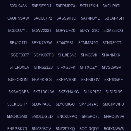
595U946N
59BSESDJ
59FRMR7X
59T11ZKH
5AFUR9TL
5AOPNSAW
5AQL07P2
5ASS9KJO
5AY4N3YE
5B3AF4SH
5CDCU7YL
5CWV233T
5DFYUFZ0
5DKYT31C
5DM253CG
5E4JC1TI
5EXK7A7W
5F447S51
5FMM242C
5FNR39CT
5GEF3377
5GYKO7P3
5H18E5N3
5H4C8VII
5HANI4XK
5HER0XEV
5HNS21Z8
5IFXGJFK
5IITXOZY
5IVSLWGV
5J5FOXDN
5KAFKBC4
5KEFVRBK
5KFBILGV
5KP635PE
5KSAQAB8
5KT1DCUW
5KZYHXKG
5L1KPI2V
5L515L3S
5LCKQGH7
5LOVPA8C
5LY0K9GU
5M4U4YA3
5M8JMWFU
5MC4C6M0
5MOLUGED
5NCKLFPQ
5NI5PO7L
5NROBV9R
5NSPSK7R
5NYZ03GV
5NZ2F7XQ
5OGIRQDY
5OIXNVW6