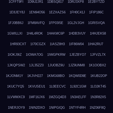
1CFFT9FI
1D9U2JR1
1DBSQ817
1DRJ3XP8
1E2BYTZD
1E8JEY8J
1EN94O56
1EZXAZS6
1FH0C41J
1FIP186C
1FJ0BB6J
1FM8AVFQ
1FP03I5E
1GL2VJGH
1GRISVQA
1GWILLXI
1H4L4ROK
1HAKMC6P
1HDB3VUY
1HHJEK58
1HR93CXT
1I70CGZX
1IASZ8H3
1IF86W04
1IHA2RU7
1IOKJ9IZ
1IOWA7OG
1IWGPKRW
1JEZBYO7
1JFVZL7X
1JKQPSW2
1JL35ZZ0
1JUOBZ9U
1JZ9UNM8
1K1OOBX2
1KJONM1Y
1KJVH227
1KMG68BO
1KQW0D9E
1KUB22OP
1KUC7YQ5
1KVUSEU1
1L0EECVC
1L92C1GM
1LO2KT45
1LVWMXC9
1MF16JX6
1MZGQ4D3
1N3AELFF
1N3R82X5
1NERJOY9
1NIN2DXO
1NIPGIQG
1NTYF4RH
1NZ06F8Q