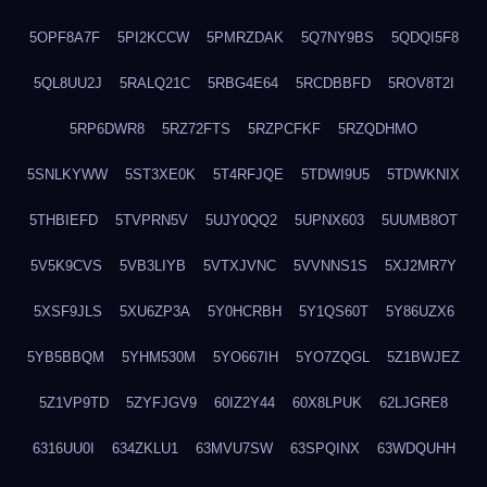
5OPF8A7F
5PI2KCCW
5PMRZDAK
5Q7NY9BS
5QDQI5F8
5QL8UU2J
5RALQ21C
5RBG4E64
5RCDBBFD
5ROV8T2I
5RP6DWR8
5RZ72FTS
5RZPCFKF
5RZQDHMO
5SNLKYWW
5ST3XE0K
5T4RFJQE
5TDWI9U5
5TDWKNIX
5THBIEFD
5TVPRN5V
5UJY0QQ2
5UPNX603
5UUMB8OT
5V5K9CVS
5VB3LIYB
5VTXJVNC
5VVNNS1S
5XJ2MR7Y
5XSF9JLS
5XU6ZP3A
5Y0HCRBH
5Y1QS60T
5Y86UZX6
5YB5BBQM
5YHM530M
5YO667IH
5YO7ZQGL
5Z1BWJEZ
5Z1VP9TD
5ZYFJGV9
60IZ2Y44
60X8LPUK
62LJGRE8
6316UU0I
634ZKLU1
63MVU7SW
63SPQINX
63WDQUHH