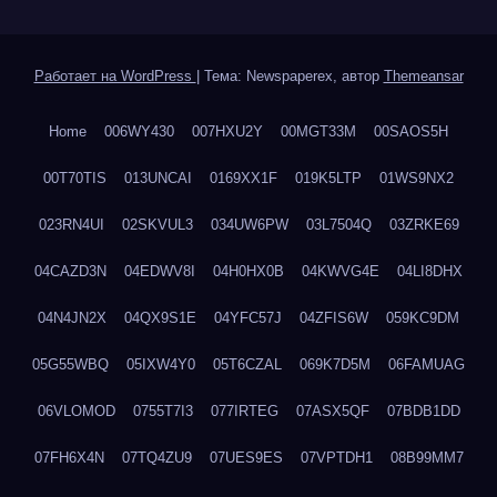
Работает на WordPress
|
Тема: Newspaperex, автор
Themeansar
Home
006WY430
007HXU2Y
00MGT33M
00SAOS5H
00T70TIS
013UNCAI
0169XX1F
019K5LTP
01WS9NX2
023RN4UI
02SKVUL3
034UW6PW
03L7504Q
03ZRKE69
04CAZD3N
04EDWV8I
04H0HX0B
04KWVG4E
04LI8DHX
04N4JN2X
04QX9S1E
04YFC57J
04ZFIS6W
059KC9DM
05G55WBQ
05IXW4Y0
05T6CZAL
069K7D5M
06FAMUAG
06VLOMOD
0755T7I3
077IRTEG
07ASX5QF
07BDB1DD
07FH6X4N
07TQ4ZU9
07UES9ES
07VPTDH1
08B99MM7