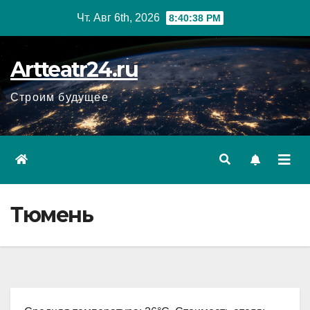
Перейти
Чт. Авг 6th, 2026
8:40:39 PM
к
содержанию
Artteatr24.ru
Строим будущее
Тюмень