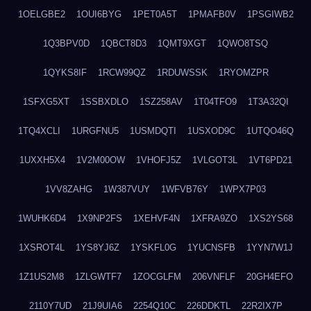
1OELGBE2
1OUI6BYG
1PET0A5T
1PMAFB0V
1PSGIWB2
1Q3BPV0D
1QBCT8D3
1QMT9XGT
1QWO8TSQ
1QYKS8IF
1RCW99QZ
1RDUWSSK
1RYOMZPR
1SFXG5XT
1SSBXDLO
1SZ258AV
1T04TFO9
1T3A32QI
1TQ4XCLI
1URGFNU5
1USMDQTI
1USXOD9C
1UTQO46Q
1UXXH5X4
1V2M00OW
1VHOFJ5Z
1VLGOT3L
1VT6PD21
1VV8ZAHG
1W387VUY
1WFVB76Y
1WPX7P03
1WUHK6D4
1X9NP2FS
1XEHVF4N
1XFRA9ZO
1XS2YS68
1XSROT4L
1YS8YJ6Z
1YSKFL0G
1YUCNSFB
1YYN7W1J
1Z1US2M8
1ZLGWTF7
1ZOCGLFM
206VNFLF
20GH4EFO
2110Y7UD
21J9UIA6
2254Q10C
226DDKTL
22R2IX7P