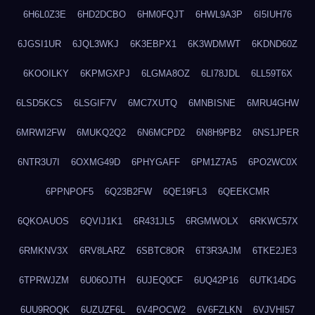
6H6L0Z3E
6HD2DCBO
6HM0FQJT
6HWL9A3P
6I5IUH76
6JGSI1UR
6JQL3WKJ
6K3EBPX1
6K3WDMWT
6KDND60Z
6KOOILKY
6KPMGXPJ
6LGMA8OZ
6LI78JDL
6LL59T6X
6LSD5KCS
6LSGIF7V
6MC7XUTQ
6MNBISNE
6MRU4GHW
6MRWI2FW
6MUKQ2Q2
6N6MCPD2
6N8H9PB2
6NS1JPER
6NTR3U7I
6OXMG49D
6PHYGAFF
6PM1Z7A5
6PO2WC0X
6PPNPOF5
6Q23B2FW
6QE19FL3
6QEEKCMR
6QKOAUOS
6QVIJ1K1
6R431JL5
6RGMWOLX
6RKWC57X
6RMKNV3X
6RV8LARZ
6SBTC8OR
6T3R3AJM
6TKE2JE3
6TPRWJZM
6U06OJTH
6UJEQ0CF
6UQ42P16
6UTK14DG
6UU9ROQK
6UZUZF6L
6V4POCW2
6V6FZLKN
6VJVHI57