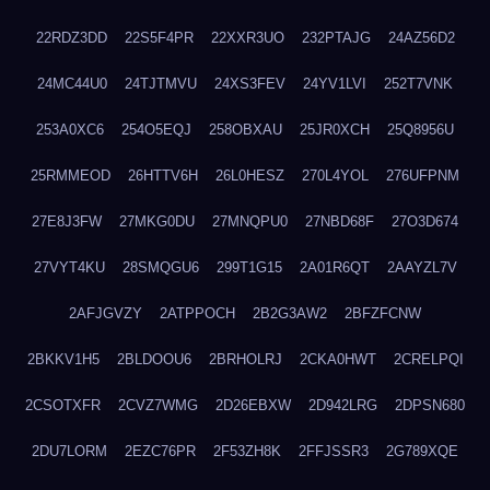
22RDZ3DD
22S5F4PR
22XXR3UO
232PTAJG
24AZ56D2
24MC44U0
24TJTMVU
24XS3FEV
24YV1LVI
252T7VNK
253A0XC6
254O5EQJ
258OBXAU
25JR0XCH
25Q8956U
25RMMEOD
26HTTV6H
26L0HESZ
270L4YOL
276UFPNM
27E8J3FW
27MKG0DU
27MNQPU0
27NBD68F
27O3D674
27VYT4KU
28SMQGU6
299T1G15
2A01R6QT
2AAYZL7V
2AFJGVZY
2ATPPOCH
2B2G3AW2
2BFZFCNW
2BKKV1H5
2BLDOOU6
2BRHOLRJ
2CKA0HWT
2CRELPQI
2CSOTXFR
2CVZ7WMG
2D26EBXW
2D942LRG
2DPSN680
2DU7LORM
2EZC76PR
2F53ZH8K
2FFJSSR3
2G789XQE