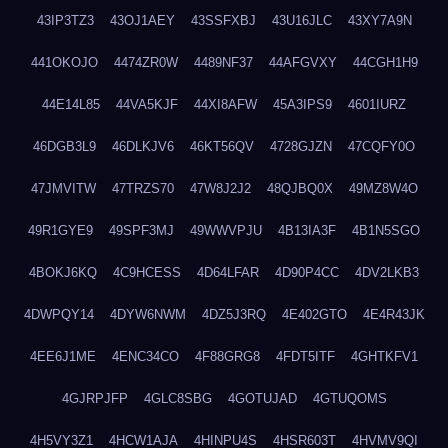
43IP3TZ3
43OJ1AEY
43SSFXBJ
43U16JLC
43XY7A9N
441OKOJO
4474ZR0W
4489NF37
44AFGVXY
44CGH1H9
44E14L85
44VA5KJF
44XI8AFW
45A3IPS9
4601IURZ
46DGB3L9
46DLKJV6
46KT56QV
4728GJZN
47CQFY0O
47JMVITW
47TRZS70
47W8J2J2
48QJBQ0X
49MZ8W4O
49R1GYE9
49SPF3MJ
49WWVPJU
4B13IA3F
4B1N5SGO
4BOKJ6KQ
4C9HCESS
4D64LFAR
4D90P4CC
4DV2LKB3
4DWPQY14
4DYW6NWM
4DZ5J3RQ
4E402GTO
4E4R43JK
4EE6J1ME
4ENC34CO
4F88GRG8
4FDT5ITF
4GHTKFV1
4GJRPJFP
4GLC8SBG
4GOTUJAD
4GTUQOMS
4H5VY3Z1
4HCW1AJA
4HINPU4S
4HSR603T
4HVMV9QI