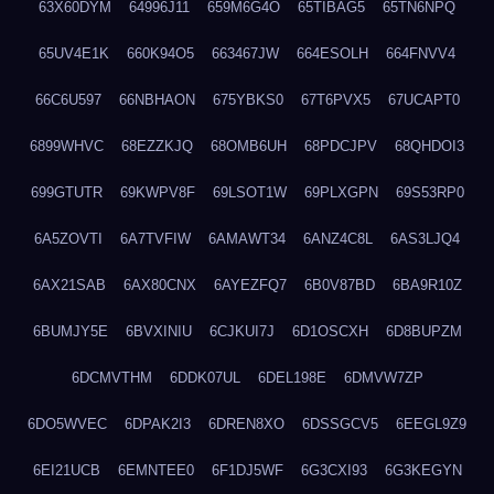
63X60DYM
64996J11
659M6G4O
65TIBAG5
65TN6NPQ
65UV4E1K
660K94O5
663467JW
664ESOLH
664FNVV4
66C6U597
66NBHAON
675YBKS0
67T6PVX5
67UCAPT0
6899WHVC
68EZZKJQ
68OMB6UH
68PDCJPV
68QHDOI3
699GTUTR
69KWPV8F
69LSOT1W
69PLXGPN
69S53RP0
6A5ZOVTI
6A7TVFIW
6AMAWT34
6ANZ4C8L
6AS3LJQ4
6AX21SAB
6AX80CNX
6AYEZFQ7
6B0V87BD
6BA9R10Z
6BUMJY5E
6BVXINIU
6CJKUI7J
6D1OSCXH
6D8BUPZM
6DCMVTHM
6DDK07UL
6DEL198E
6DMVW7ZP
6DO5WVEC
6DPAK2I3
6DREN8XO
6DSSGCV5
6EEGL9Z9
6EI21UCB
6EMNTEE0
6F1DJ5WF
6G3CXI93
6G3KEGYN