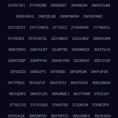
2VUSTJE1
2VY55Q8B
2W29565T
2W496244
2WADJS4M
2WGUIKKG
2WK2EL88
2WNPNKRH
2WV0ZHMD
2X7CQ1SY
2XYTJWGS
2Y7I1IC2
2YKK8NSK
2YT95AO1
2YV3O361
2YXVOCOL
2Z2JNBKZ
2ZAJL9NV
30D5VUM9
30W729OG
31BVSCBT
31L8FP95
31M0MR2X
32AT2VLN
32MATDBP
336RPFHA
33ANXYRH
33CR504T
33DY1V30
33T04ZZ0
3404O7P1
3478760D
34F92RUM
34HYUF3N
34Y7PBO1
357AGF1F
35AF37G3
35HVS0VG
35MJZMAN
35O1QNFZ
36HUTLDS
36NU8MEJ
36U7Y0NR
376J215Y
377SG7JD
37CVGS0S
37IHO75D
37JQKID8
37X9FZP9
38J0SXQX
38NQ9PDV
38O70PCO
38QUD9KX
39D3U3A0