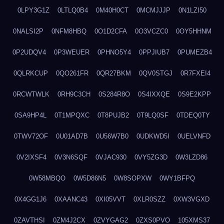
0LPY3G1Z
0LTLQ0B4
0M40H0CT
0MCMJJJP
0N1LZI50
0NALSI2P
0NFM8HBQ
0O1D2CFA
0O3VCZC0
0OY5HHNM
0P2UDQV4
0P3WEUER
0PHNO5Y4
0PPJIUB7
0PUMEZB4
0QLRKCUP
0QO261FR
0QR27BKM
0QV0STGJ
0R7FXEI4
0RCWTWLK
0RH9C3CH
0S284R8O
0S4IXXQE
0S9E2KPP
0SA9HP4L
0T1MPQXC
0T8PUJB2
0T9LQ0SF
0TDEQ0TY
0TWV72OF
0U01AD7B
0U56W7B0
0UDKWD5I
0UELVNFD
0V2IXSF4
0V3N6SQF
0VJAC930
0VY5ZG3D
0W3LZD86
0W58MBQO
0W5D86N5
0W8SOPXW
0WY1BFPQ
0X4GG1J6
0XAANC43
0XI05VVT
0XLR0SZZ
0XW3VGXD
0ZAVTHSI
0ZM4J2CX
0ZVYGAG2
0ZXS0PVO
105XMS37