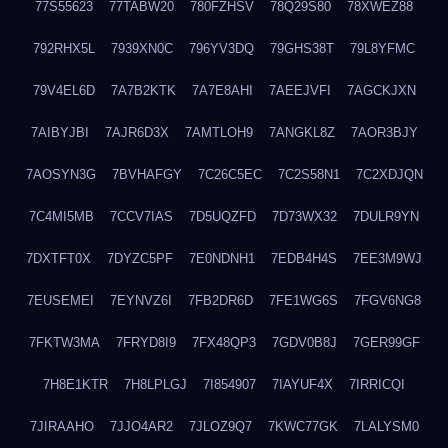
77S55623
77TABW20
780FZHSV
78Q29S80
78XWEZ88
792RHX5L
7939XN0C
796YV3DQ
79GHS38T
79L8YFMC
79V4EL6D
7A7B2KTK
7A7E8AHI
7AEEJVFI
7AGCKJXN
7AIBYJBI
7AJR6D3X
7AMTLOH9
7ANGKL8Z
7AOR3BJY
7AOSYN3G
7BVHAFGY
7C26C5EC
7C2S58N1
7C2XDJQN
7C4MI5MB
7CCV7IAS
7D5UQZFD
7D73WX32
7DULR9YN
7DXTFT0X
7DYZC5PF
7E0NDNH1
7EDB4H4S
7EE3M9WJ
7EUSEMEI
7EYNVZ6I
7FB2DR6D
7FE1WG6S
7FGV6NG8
7FKTW3MA
7FRYD8I9
7FX48QP3
7GDV0B8J
7GER99GF
7H8E1KTR
7H8LPLGJ
7I854907
7IAYUF4X
7IRRICQI
7JIRAAHO
7JJO4AR2
7JLOZ9Q7
7KWC77GK
7LALYSM0