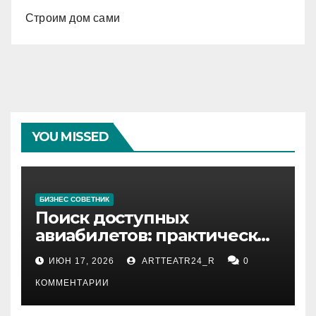
Строим дом сами
YOU MISSED
БИЗНЕС СОВЕТНИК
Поиск доступных
авиабилетов: практические
рекомендации
ИЮН 17, 2026
ARTTEATR24_R
0
КОММЕНТАРИИ