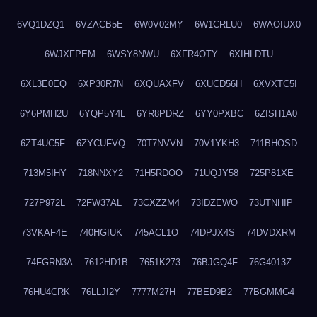
6VQ1DZQ1
6VZACB5E
6W0V02MY
6W1CRLU0
6WAOIUX0
6WJXFPEM
6WSY8NWU
6XFR4OTY
6XIHLDTU
6XL3E0EQ
6XP30R7N
6XQUAXFV
6XUCD56H
6XVXTC5I
6Y6PMH2U
6YQP5Y4L
6YR8PDRZ
6YY0PXBC
6ZISH1A0
6ZT4UC5F
6ZYCUFVQ
70T7NVVN
70V1YKH3
711BHOSD
713M5IHY
718NNXY2
71H5RDOO
71UQJY58
725P81XE
727P972L
72FW37AL
73CXZZM4
73IDZEWO
73UTNHIP
73VKAF4E
740HGIUK
745ACL1O
74DPJX4S
74DVDXRM
74FGRN3A
7612HD1B
7651K273
76BJGQ4F
76G4013Z
76HU4CRK
76LLJI2Y
7777M27H
77BED9B2
77BGMMG4