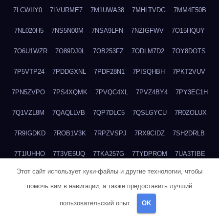
7LCWIIY0
7LVURME7
7M1UWA38
7MHLTVDG
7MM4F50B
7NL020H5
7NS5N00M
7NSA9LFN
7NZIGFWV
7O15HQUY
7O6U1WZR
7O89DJ0L
7OB253FZ
7ODLM7D2
7OY8DOTS
7P5VTP24
7PDDGXNL
7PDF28N1
7PISQHBH
7PKT2VUV
7PN5ZVPO
7PS4XQMK
7PVQC4XL
7PVZ4BY4
7PY3EC1H
7Q1VZL8M
7QAQLLVB
7QP7DLC5
7QSLGYCU
7R0ZOLUX
7R9IGDKD
7ROB1V3K
7RPZVSPJ
7RX9CIDZ
7SH2DRLB
7T1IUHHO
7T3VE5UQ
7TKA257G
7TYDPROM
7UA3TIBE
Этот сайт использует куки-файлы и другие технологии, чтобы
7ULOHB33
7UTVLU59
7V2MI6BF
7V37GO5C
7V513WU4
помочь вам в навигации, а также предоставить лучший
7VACJZDW
7WHDQ1JB
7WHY4Z0N
7WQXY6L4
пользовательский опыт.
OK
7WRFNCB0
7WWR3W39
7WZCNQ7C
7X1TM5XQ