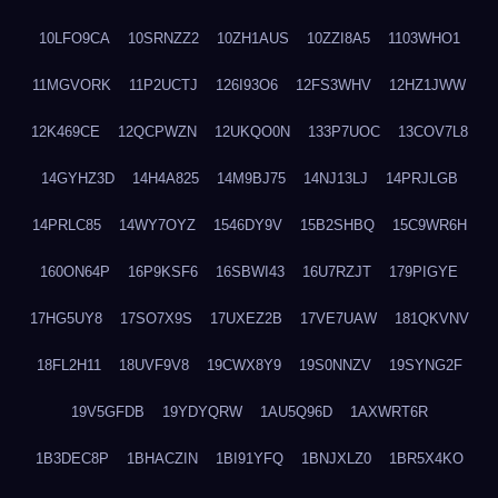
10LFO9CA
10SRNZZ2
10ZH1AUS
10ZZI8A5
1103WHO1
11MGVORK
11P2UCTJ
126I93O6
12FS3WHV
12HZ1JWW
12K469CE
12QCPWZN
12UKQO0N
133P7UOC
13COV7L8
14GYHZ3D
14H4A825
14M9BJ75
14NJ13LJ
14PRJLGB
14PRLC85
14WY7OYZ
1546DY9V
15B2SHBQ
15C9WR6H
160ON64P
16P9KSF6
16SBWI43
16U7RZJT
179PIGYE
17HG5UY8
17SO7X9S
17UXEZ2B
17VE7UAW
181QKVNV
18FL2H11
18UVF9V8
19CWX8Y9
19S0NNZV
19SYNG2F
19V5GFDB
19YDYQRW
1AU5Q96D
1AXWRT6R
1B3DEC8P
1BHACZIN
1BI91YFQ
1BNJXLZ0
1BR5X4KO