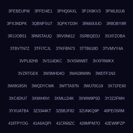
3PEBEUPM
3PFEI4E1
3PHQ0AXL
3PJX8KV3
3PWL81U6
3PX3NDPK
3QBNPSU7
3QPKYD3H
3R660UUO
3R8OBY8R
3RJJOB51
3RM5TAUQ
3RV0N612
3SRBQEDJ
3SXFZOBA
3TBVTN7Z
3TFI7CJL
3TKFBN73
3TTB618D
3TVMVY4A
3VPL82H9
3VS14DKC
3VX5WW8T
3VXFRWKX
3VZRTGEK
3W3MHD4O
3WAD8W9N
3WDTF1N3
3WI8G8SN
3WQDYCWK
3WTTA97N
3WU70G19
3X71FE60
3XC4DIU7
3XMIH0VI
3XMLLD4K
3XWW9P5D
3Y2Z2FMH
3YXUATB4
3Z3344KT
3ZBBJF82
3ZUNKQ9P
40PEO5RM
418TPYOG
41A6AQPI
41CR68ZC
428MPM7O
42EW9PZP