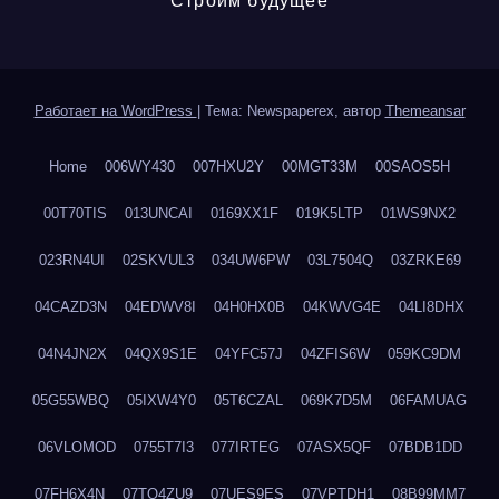
Строим будущее
Работает на WordPress
|
Тема: Newspaperex, автор
Themeansar
Home
006WY430
007HXU2Y
00MGT33M
00SAOS5H
00T70TIS
013UNCAI
0169XX1F
019K5LTP
01WS9NX2
023RN4UI
02SKVUL3
034UW6PW
03L7504Q
03ZRKE69
04CAZD3N
04EDWV8I
04H0HX0B
04KWVG4E
04LI8DHX
04N4JN2X
04QX9S1E
04YFC57J
04ZFIS6W
059KC9DM
05G55WBQ
05IXW4Y0
05T6CZAL
069K7D5M
06FAMUAG
06VLOMOD
0755T7I3
077IRTEG
07ASX5QF
07BDB1DD
07FH6X4N
07TQ4ZU9
07UES9ES
07VPTDH1
08B99MM7