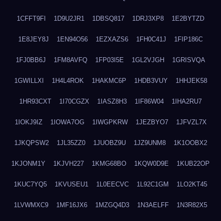
1CFFT9FI
1D9U2JR1
1DBSQ817
1DRJ3XP8
1E2BYTZD
1E8JEY8J
1EN94O56
1EZXAZS6
1FH0C41J
1FIP186C
1FJ0BB6J
1FM8AVFQ
1FP03I5E
1GL2VJGH
1GRISVQA
1GWILLXI
1H4L4ROK
1HAKMC6P
1HDB3VUY
1HHJEK58
1HR93CXT
1I70CGZX
1IASZ8H3
1IF86W04
1IHA2RU7
1IOKJ9IZ
1IOWA7OG
1IWGPKRW
1JEZBYO7
1JFVZL7X
1JKQPSW2
1JL35ZZ0
1JUOBZ9U
1JZ9UNM8
1K1OOBX2
1KJONM1Y
1KJVH227
1KMG68BO
1KQW0D9E
1KUB22OP
1KUC7YQ5
1KVUSEU1
1L0EECVC
1L92C1GM
1LO2KT45
1LVWMXC9
1MF16JX6
1MZGQ4D3
1N3AELFF
1N3R82X5