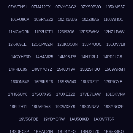
0ZAVTHSI
0ZM4J2CX
0ZVYGAG2
0ZXS0PVO
105XMS37
10LFO9CA
10SRNZZ2
10ZH1AUS
10ZZI8A5
1103WHO1
11MGVORK
11P2UCTJ
126I93O6
12FS3WHV
12HZ1JWW
12K469CE
12QCPWZN
12UKQO0N
133P7UOC
13COV7L8
14GYHZ3D
14H4A825
14M9BJ75
14NJ13LJ
14PRJLGB
14PRLC85
14WY7OYZ
1546DY9V
15B2SHBQ
15C9WR6H
160ON64P
16P9KSF6
16SBWI43
16U7RZJT
179PIGYE
17HG5UY8
17SO7X9S
17UXEZ2B
17VE7UAW
181QKVNV
18FL2H11
18UVF9V8
19CWX8Y9
19S0NNZV
19SYNG2F
19V5GFDB
19YDYQRW
1AU5Q96D
1AXWRT6R
1B3DEC8P
1BHACZIN
1BI91YFQ
1BNJXLZ0
1BR5X4KO