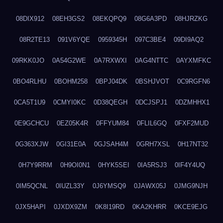
08DIX912
08EH3GS2
08EKQPQ9
08G6A3PD
08HJRZKG
08R2TE13
091V6YQE
0959345H
097C3BE4
09DI9AQ2
09RKK0JO
0A54G2WE
0A7RXWXI
0AG4NTTC
0AYXMFKC
0BO4RLHU
0BOHM258
0BPJ04DK
0BSHJVOT
0C9RGFN6
0CA5T1U9
0CMYI0KC
0D38QEGH
0DCJSPJ1
0DZMHHX1
0E9GCHCU
0EZ05K4R
0FFYUM84
0FLIL6GQ
0FXF2MUD
0G363XJW
0GI31E0A
0GJSAH4M
0GRH7XSL
0H17NT32
0H7Y9RRM
0H9OI0N1
0HYK5SEI
0IA5RSJ3
0IF4Y4UQ
0IM5QCNL
0IUZL33Y
0J6YMSQ9
0JAWX05J
0JMG9NJH
0JX5HAPI
0JXDX9ZM
0K8I19RD
0KA2KHRR
0KCE9EJG