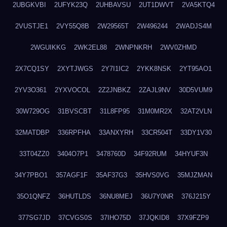
2UBGKVBI
2UFYK23Q
2UHBAVSU
2UT1DWVT
2VA5KTQ4
2VUSTJE1
2VY55Q8B
2W29565T
2W496244
2WADJS4M
2WGUIKKG
2WK2EL88
2WNPNKRH
2WV0ZHMD
2X7CQ1SY
2XYTJWGS
2Y7I1IC2
2YKK8NSK
2YT95AO1
2YV3O361
2YXVOCOL
2Z2JNBKZ
2ZAJL9NV
30D5VUM9
30W729OG
31BVSCBT
31L8FP95
31M0MR2X
32AT2VLN
32MATDBP
336RPFHA
33ANXYRH
33CR504T
33DY1V30
33T04ZZ0
3404O7P1
3478760D
34F92RUM
34HYUF3N
34Y7PBO1
357AGF1F
35AF37G3
35HVS0VG
35MJZMAN
35O1QNFZ
36HUTLDS
36NU8MEJ
36U7Y0NR
376J215Y
377SG7JD
37CVGS0S
37IHO75D
37JQKID8
37X9FZP9