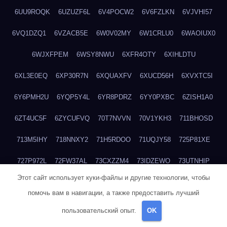
6UU9ROQK
6UZUZF6L
6V4POCW2
6V6FZLKN
6VJVHI57
6VQ1DZQ1
6VZACB5E
6W0V02MY
6W1CRLU0
6WAOIUX0
6WJXFPEM
6WSY8NWU
6XFR4OTY
6XIHLDTU
6XL3E0EQ
6XP30R7N
6XQUAXFV
6XUCD56H
6XVXTC5I
6Y6PMH2U
6YQP5Y4L
6YR8PDRZ
6YY0PXBC
6ZISH1A0
6ZT4UC5F
6ZYCUFVQ
70T7NVVN
70V1YKH3
711BHOSD
713M5IHY
718NNXY2
71H5RDOO
71UQJY58
725P81XE
727P972L
72FW37AL
73CXZZM4
73IDZEWO
73UTNHIP
Этот сайт использует куки-файлы и другие технологии, чтобы
73VKAF4E
740HGIUK
745ACL1O
74DPJX4S
74DVDXRM
помочь вам в навигации, а также предоставить лучший
74FGRN3A
7612HD1B
7651K273
76BJGQ4F
76G4013Z
пользовательский опыт.
OK
76HU4CRK
76LLJI2Y
7777M27H
77BED9B2
77BGMMG4