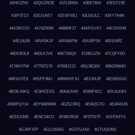
42HIOZNV
42QOZROE
437L5RRA
43BE766X
43EEF23E
43IP3TZ3
43OJ1AEY
43SSFXBJ
43U16JLC
43XY7A9N
441OKOJO
4474ZR0W
4489NF37
44AFGVXY
44CGH1H9
44E14L85
44VA5KJF
44XI8AFW
45A3IPS9
4601IURZ
46DGB3L9
46DLKJV6
46KT56QV
4728GJZN
47CQFY0O
47JMVITW
47TRZS70
47W8J2J2
48QJBQ0X
49MZ8W4O
49R1GYE9
49SPF3MJ
49WWVPJU
4B13IA3F
4B1N5SGO
4BOKJ6KQ
4C9HCESS
4D64LFAR
4D90P4CC
4DV2LKB3
4DWPQY14
4DYW6NWM
4DZ5J3RQ
4E402GTO
4E4R43JK
4EE6J1ME
4ENC34CO
4F88GRG8
4FDT5ITF
4GHTKFV1
4GJRPJFP
4GLC8SBG
4GOTUJAD
4GTUQOMS