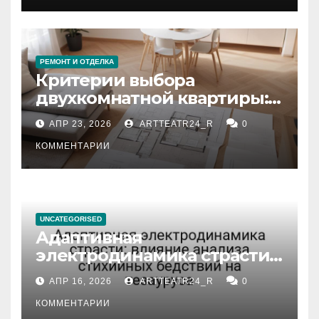
РЕМОНТ И ОТДЕЛКА
Критерии выбора
двухкомнатной квартиры:
планировка, площадь,
АПР 23, 2026
ARTTEATR24_R
0
состояние и документация
КОММЕНТАРИИ
UNCATEGORISED
Адаптивная
электродинамика страсти:
влияние анализа
АПР 16, 2026
ARTTEATR24_R
0
стихийных бедствий на
тезауруса
КОММЕНТАРИИ