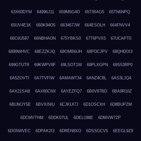
63X60DYM
64996J11
659M6G4O
65TIBAG5
65TN6NPQ
65UV4E1K
660K94O5
663467JW
664ESOLH
664FNVV4
66C6U597
66NBHAON
675YBKS0
67T6PVX5
67UCAPT0
6899WHVC
68EZZKJQ
68OMB6UH
68PDCJPV
68QHDOI3
699GTUTR
69KWPV8F
69LSOT1W
69PLXGPN
69S53RP0
6A5ZOVTI
6A7TVFIW
6AMAWT34
6ANZ4C8L
6AS3LJQ4
6AX21SAB
6AX80CNX
6AYEZFQ7
6B0V87BD
6BA9R10Z
6BUMJY5E
6BVXINIU
6CJKUI7J
6D1OSCXH
6D8BUPZM
6DCMVTHM
6DDK07UL
6DEL198E
6DMVW7ZP
6DO5WVEC
6DPAK2I3
6DREN8XO
6DSSGCV5
6EEGL9Z9