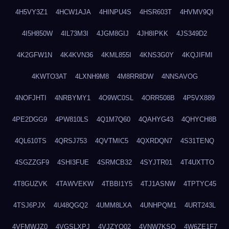
4H5VY3Z1
4HCW1AJA
4HINPU4S
4HSR603T
4HVMV9QI
4I5H850W
4IL73M3I
4JGM8GIJ
4JH8IPKK
4JS349D2
4K2GFW1N
4K4KVN36
4KML855I
4KNS3G0Y
4KQJIFMI
4KWTO3AT
4LXNH9M8
4M8RR8DW
4NNSAVOG
4NOFJHTI
4NRBYMY1
4O9WC0SL
4ORR508B
4P5VX889
4PE2DGG9
4PW810LS
4Q1M7Q60
4QAHYG43
4QHYCH8B
4QL610TS
4QRSJ753
4QVTMIC5
4QXRDQN7
4S31TENQ
4SGZZGF9
4SHI3FUE
4SRMCB32
4SYJTR01
4T4UXTTO
4T8GUZVK
4TAWVEKW
4TBBI1Y5
4TJ1ASNW
4TPTYC45
4TSJ6PJX
4U48QGQ2
4UMM8LXA
4UNHPQM1
4URT243L
4VFMWJZ0
4VGSLXPJ
4VJZYO02
4VNW7KSQ
4W6ZE1F7