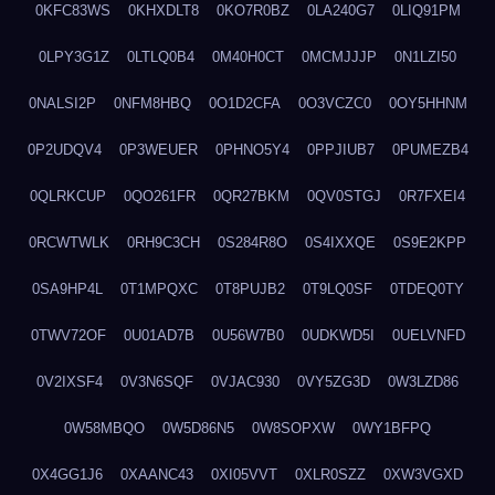
0KFC83WS
0KHXDLT8
0KO7R0BZ
0LA240G7
0LIQ91PM
0LPY3G1Z
0LTLQ0B4
0M40H0CT
0MCMJJJP
0N1LZI50
0NALSI2P
0NFM8HBQ
0O1D2CFA
0O3VCZC0
0OY5HHNM
0P2UDQV4
0P3WEUER
0PHNO5Y4
0PPJIUB7
0PUMEZB4
0QLRKCUP
0QO261FR
0QR27BKM
0QV0STGJ
0R7FXEI4
0RCWTWLK
0RH9C3CH
0S284R8O
0S4IXXQE
0S9E2KPP
0SA9HP4L
0T1MPQXC
0T8PUJB2
0T9LQ0SF
0TDEQ0TY
0TWV72OF
0U01AD7B
0U56W7B0
0UDKWD5I
0UELVNFD
0V2IXSF4
0V3N6SQF
0VJAC930
0VY5ZG3D
0W3LZD86
0W58MBQO
0W5D86N5
0W8SOPXW
0WY1BFPQ
0X4GG1J6
0XAANC43
0XI05VVT
0XLR0SZZ
0XW3VGXD