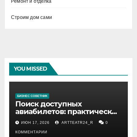
Ремонт и отделка
Строим дом сами
YOU MISSED
БИЗНЕС СОВЕТНИК
Поиск доступных
авиабилетов: практические
рекомендации
ИЮН 17, 2026
ARTTEATR24_R
0
КОММЕНТАРИИ