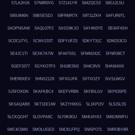
57LA2HJ6
57N9R0VG
57Z141YR
584ZQC53
58G12L5U
595U946N
59BSESDJ
59FRMR7X
59T11ZKH
5AFUR9TL
5AOPNSAW
5AQL07P2
5ASS9KJO
5AY4N3YE
5B3AF4SH
5CDCU7YL
5CWV233T
5DFYUFZ0
5DKYT31C
5DM253CG
5E4JC1TI
5EXK7A7W
5F447S51
5FMM242C
5FNR39CT
5GEF3377
5GYKO7P3
5H18E5N3
5H4C8VII
5HANI4XK
5HER0XEV
5HNS21Z8
5IFXGJFK
5IITXOZY
5IVSLWGV
5J5FOXDN
5KAFKBC4
5KEFVRBK
5KFBILGV
5KP635PE
5KSAQAB8
5KT1DCUW
5KZYHXKG
5L1KPI2V
5L515L3S
5LCKQGH7
5LOVPA8C
5LY0K9GU
5M4U4YA3
5M8JMWFU
5MC4C6M0
5MOLUGED
5NCKLFPQ
5NI5PO7L
5NROBV9R