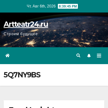
Перейти
Чт. Авг 6th, 2026
8:39:47 PM
к
содержанию
Artteatr24.ru
Строим будущее
5Q7NY9BS