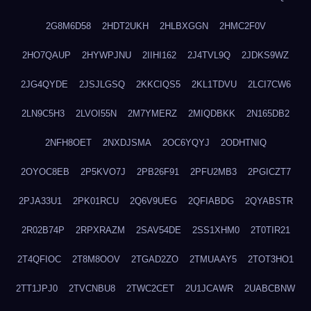
2G8M6D58
2HDT2UKH
2HLBXGGN
2HMC2F0V
2HO7QAUP
2HYWPJNU
2IIHI162
2J4TVL9Q
2JDKS9WZ
2JG4QYDE
2JSJLGSQ
2KKCIQS5
2KL1TDVU
2LCI7CW6
2LN9C5H3
2LVOI55N
2M7YMERZ
2MIQDBKK
2N165DB2
2NFH8OET
2NXDJSMA
2OC6YQYJ
2ODHTNIQ
2OYOC8EB
2P5KVO7J
2PB26F91
2PFU2MB3
2PGICZT7
2PJA33U1
2PK01RCU
2Q6V9UEG
2QFIABDG
2QYABSTR
2R02B74P
2RPXRAZM
2SAV54DE
2SS1XHM0
2T0TIR21
2T4QFIOC
2T8M8OOV
2TGAD2ZO
2TMUAAY5
2TOT3HO1
2TT1JPJ0
2TVCNBU8
2TWC2CET
2U1JCAWR
2UABCBNW