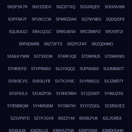
5NSPSK7R
5NYZ03GV
5NZ2F7XQ
5OGIRQDY
5OIXNVW6
5OPF8A7F
5PI2KCCW
5PMRZDAK
5Q7NY9BS
5QDQI5F8
5QL8UU2J
5RALQ21C
5RBG4E64
5RCDBBFD
5ROV8T2I
5RP6DWR8
5RZ72FTS
5RZPCFKF
5RZQDHMO
5SNLKYWW
5ST3XE0K
5T4RFJQE
5TDWI9U5
5TDWKNIX
5THBIEFD
5TVPRN5V
5UJY0QQ2
5UPNX603
5UUMB8OT
5V5K9CVS
5VB3LIYB
5VTXJVNC
5VVNNS1S
5XJ2MR7Y
5XSF9JLS
5XU6ZP3A
5Y0HCRBH
5Y1QS60T
5Y86UZX6
5YB5BBQM
5YHM530M
5YO667IH
5YO7ZQGL
5Z1BWJEZ
5Z1VP9TD
5ZYFJGV9
60IZ2Y44
60X8LPUK
62LJGRE8
6316UU0I
634ZKLU1
63MVU7SW
63SPQINX
63WDQUHH