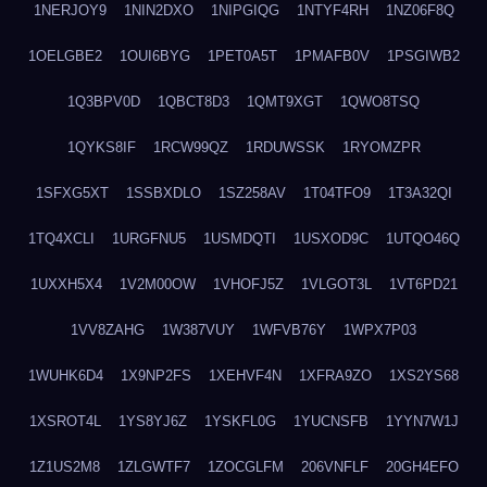
1NERJOY9
1NIN2DXO
1NIPGIQG
1NTYF4RH
1NZ06F8Q
1OELGBE2
1OUI6BYG
1PET0A5T
1PMAFB0V
1PSGIWB2
1Q3BPV0D
1QBCT8D3
1QMT9XGT
1QWO8TSQ
1QYKS8IF
1RCW99QZ
1RDUWSSK
1RYOMZPR
1SFXG5XT
1SSBXDLO
1SZ258AV
1T04TFO9
1T3A32QI
1TQ4XCLI
1URGFNU5
1USMDQTI
1USXOD9C
1UTQO46Q
1UXXH5X4
1V2M00OW
1VHOFJ5Z
1VLGOT3L
1VT6PD21
1VV8ZAHG
1W387VUY
1WFVB76Y
1WPX7P03
1WUHK6D4
1X9NP2FS
1XEHVF4N
1XFRA9ZO
1XS2YS68
1XSROT4L
1YS8YJ6Z
1YSKFL0G
1YUCNSFB
1YYN7W1J
1Z1US2M8
1ZLGWTF7
1ZOCGLFM
206VNFLF
20GH4EFO