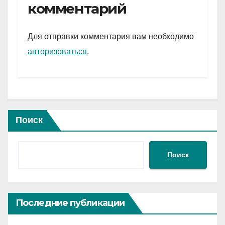
gr
s
а
комментарий
a
A
в
m
p
и
Для отправки комментария вам необходимо
p
ть
авторизоваться
.
Поиск
Поиск
Последние публикации