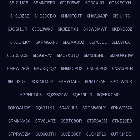
6EI21UCB
6EMNTEE0
6F1DJ5WF
6G3CXI93
6G3KEGYN
6H6L0Z3E
6HD2DCBO
6HM0FQJT
6HWL9A3P
6I5IUH76
6JGSI1UR
6JQL3WKJ
6K3EBPX1
6K3WDMWT
6KDND60Z
6KOOILKY
6KPMGXPJ
6LGMA8OZ
6LI78JDL
6LL59T6X
6LSD5KCS
6LSGIF7V
6MC7XUTQ
6MNBISNE
6MRU4GHW
6MRWI2FW
6MUKQ2Q2
6N6MCPD2
6N8H9PB2
6NS1JPER
6NTR3U7I
6OXMG49D
6PHYGAFF
6PM1Z7A5
6PO2WC0X
6PPNPOF5
6Q23B2FW
6QE19FL3
6QEEKCMR
6QKOAUOS
6QVIJ1K1
6R431JL5
6RGMWOLX
6RKWC57X
6RMKNV3X
6RV8LARZ
6SBTC8OR
6T3R3AJM
6TKE2JE3
6TPRWJZM
6U06OJTH
6UJEQ0CF
6UQ42P16
6UTK14DG