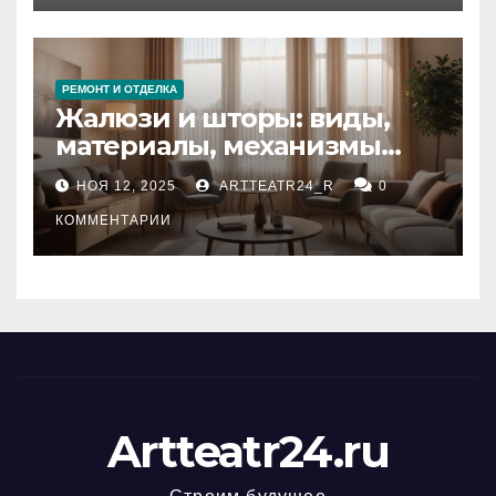
РЕМОНТ И ОТДЕЛКА
Жалюзи и шторы: виды,
материалы, механизмы
управления и уход
НОЯ 12, 2025
ARTTEATR24_R
0
КОММЕНТАРИИ
Artteatr24.ru