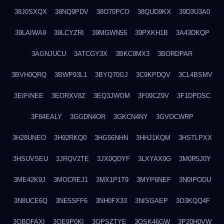
38J0SXQX
38NQ9PDV
38O70PCO
38QUD9KX
39D3U3A0
39LAIWA9
39LCYZRI
39MGWN55
39PXKH1B
3A43DKQP
3AGNJUCU
3ATCGY3X
3BKC9MX3
3BORDPAR
3BVH0QRQ
3BWP93L1
3BYQ70GJ
3C9KPDQV
3CL4BSMV
3EIFINEE
3EORXV8Z
3EQ3JWOM
3F09CZ9V
3F1DPDSC
3F84EALY
3GGDN4OR
3GKCN4NY
3GVOCWRP
3H28UNEO
3H92RKQ0
3HG56NHN
3HHJ1KQM
3HSTLPXX
3HSUVSEU
3JRQV2TE
3JX0QDYF
3LXYAX0G
3M0R5J0Y
3ME42K9J
3MOCREJ1
3MX1P1T9
3MYP6NEF
3N0IPODU
3N8UCE6Q
3NE5SFF6
3NH0FX33
3NISGAEP
3O3KQQ4F
3OBDFAXI
3OE9P0KI
3OPSZTYE
3OSK46GW
3P20H0VW