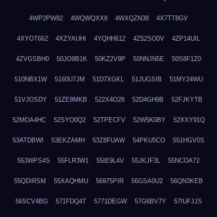
4WP2PW82
4WQWQXX8
4WXQZN38
4X7TT8GV
4XYOT662
4XZYAUHI
4YQHH612
4Z52SO0V
4ZP14UIL
4ZVGSBH0
50JO9B1K
50KZ2V9P
50NNJN5E
50S8F1Z0
510NBX1W
5160U7JM
51D7XGKL
51JUGSIB
51MY24WU
51VJOSDY
51ZE8MKB
522X4O28
52D4GH9B
52FJKYTB
52MOA4HC
52SYO0Q2
52TPECFV
52W5K0BY
52XXY91Q
53ATDBWI
53EKZAMH
53Z8FUAW
54PKU5CO
551HGV0S
553WPS4S
55FLR3W1
55IE9L4V
55JKJF3L
55NCOA72
55QDIRSM
55XAQHMU
56975PIR
56GSA0U2
56QN3KEB
56SCV4BG
571FDQ4T
5771DEGW
57G6BV7Y
57IUFJJS