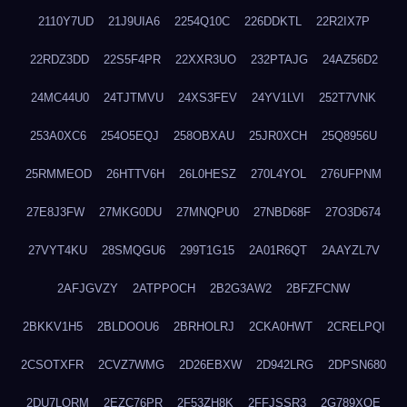
2110Y7UD
21J9UIA6
2254Q10C
226DDKTL
22R2IX7P
22RDZ3DD
22S5F4PR
22XXR3UO
232PTAJG
24AZ56D2
24MC44U0
24TJTMVU
24XS3FEV
24YV1LVI
252T7VNK
253A0XC6
254O5EQJ
258OBXAU
25JR0XCH
25Q8956U
25RMMEOD
26HTTV6H
26L0HESZ
270L4YOL
276UFPNM
27E8J3FW
27MKG0DU
27MNQPU0
27NBD68F
27O3D674
27VYT4KU
28SMQGU6
299T1G15
2A01R6QT
2AAYZL7V
2AFJGVZY
2ATPPOCH
2B2G3AW2
2BFZFCNW
2BKKV1H5
2BLDOOU6
2BRHOLRJ
2CKA0HWT
2CRELPQI
2CSOTXFR
2CVZ7WMG
2D26EBXW
2D942LRG
2DPSN680
2DU7LORM
2EZC76PR
2F53ZH8K
2FFJSSR3
2G789XQE