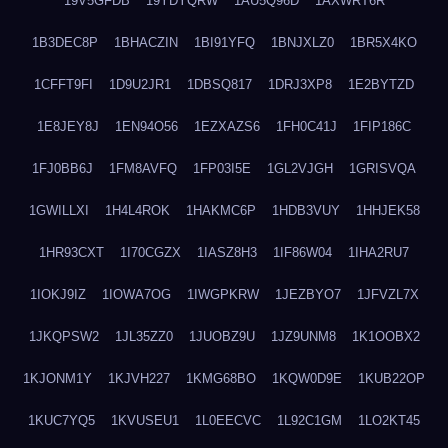
19V5GFDB
19YDYQRW
1AU5Q96D
1AXWRT6R
1B3DEC8P
1BHACZIN
1BI91YFQ
1BNJXLZ0
1BR5X4KO
1CFFT9FI
1D9U2JR1
1DBSQ817
1DRJ3XP8
1E2BYTZD
1E8JEY8J
1EN94O56
1EZXAZS6
1FH0C41J
1FIP186C
1FJ0BB6J
1FM8AVFQ
1FP03I5E
1GL2VJGH
1GRISVQA
1GWILLXI
1H4L4ROK
1HAKMC6P
1HDB3VUY
1HHJEK58
1HR93CXT
1I70CGZX
1IASZ8H3
1IF86W04
1IHA2RU7
1IOKJ9IZ
1IOWA7OG
1IWGPKRW
1JEZBYO7
1JFVZL7X
1JKQPSW2
1JL35ZZ0
1JUOBZ9U
1JZ9UNM8
1K1OOBX2
1KJONM1Y
1KJVH227
1KMG68BO
1KQW0D9E
1KUB22OP
1KUC7YQ5
1KVUSEU1
1L0EECVC
1L92C1GM
1LO2KT45