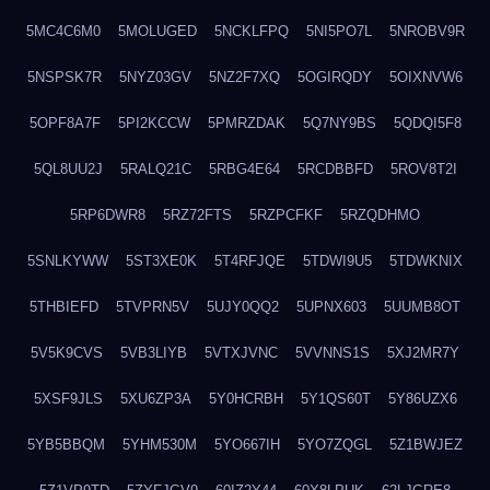
5MC4C6M0
5MOLUGED
5NCKLFPQ
5NI5PO7L
5NROBV9R
5NSPSK7R
5NYZ03GV
5NZ2F7XQ
5OGIRQDY
5OIXNVW6
5OPF8A7F
5PI2KCCW
5PMRZDAK
5Q7NY9BS
5QDQI5F8
5QL8UU2J
5RALQ21C
5RBG4E64
5RCDBBFD
5ROV8T2I
5RP6DWR8
5RZ72FTS
5RZPCFKF
5RZQDHMO
5SNLKYWW
5ST3XE0K
5T4RFJQE
5TDWI9U5
5TDWKNIX
5THBIEFD
5TVPRN5V
5UJY0QQ2
5UPNX603
5UUMB8OT
5V5K9CVS
5VB3LIYB
5VTXJVNC
5VVNNS1S
5XJ2MR7Y
5XSF9JLS
5XU6ZP3A
5Y0HCRBH
5Y1QS60T
5Y86UZX6
5YB5BBQM
5YHM530M
5YO667IH
5YO7ZQGL
5Z1BWJEZ