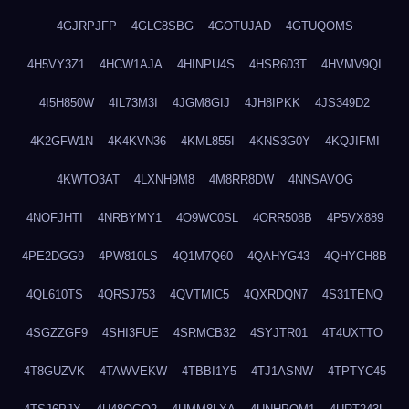
4GJRPJFP
4GLC8SBG
4GOTUJAD
4GTUQOMS
4H5VY3Z1
4HCW1AJA
4HINPU4S
4HSR603T
4HVMV9QI
4I5H850W
4IL73M3I
4JGM8GIJ
4JH8IPKK
4JS349D2
4K2GFW1N
4K4KVN36
4KML855I
4KNS3G0Y
4KQJIFMI
4KWTO3AT
4LXNH9M8
4M8RR8DW
4NNSAVOG
4NOFJHTI
4NRBYMY1
4O9WC0SL
4ORR508B
4P5VX889
4PE2DGG9
4PW810LS
4Q1M7Q60
4QAHYG43
4QHYCH8B
4QL610TS
4QRSJ753
4QVTMIC5
4QXRDQN7
4S31TENQ
4SGZZGF9
4SHI3FUE
4SRMCB32
4SYJTR01
4T4UXTTO
4T8GUZVK
4TAWVEKW
4TBBI1Y5
4TJ1ASNW
4TPTYC45