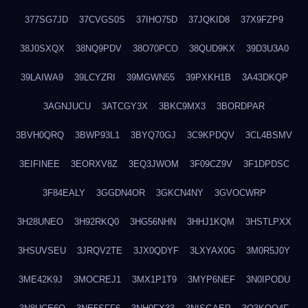
377SG7JD
37CVGS0S
37IHO75D
37JQKID8
37X9FZP9
38J0SXQX
38NQ9PDV
38O70PCO
38QUD9KX
39D3U3A0
39LAIWA9
39LCYZRI
39MGWN55
39PXKH1B
3A43DKQP
3AGNJUCU
3ATCGY3X
3BKC9MX3
3BORDPAR
3BVH0QRQ
3BWP93L1
3BYQ70GJ
3C9KPDQV
3CL4BSMV
3EIFINEE
3EORXV8Z
3EQ3JWOM
3F09CZ9V
3F1DPDSC
3F84EALY
3GGDN4OR
3GKCN4NY
3GVOCWRP
3H28UNEO
3H92RKQ0
3HG56NHN
3HHJ1KQM
3HSTLPXX
3HSUVSEU
3JRQV2TE
3JX0QDYF
3LXYAX0G
3M0R5J0Y
3ME42K9J
3MOCREJ1
3MX1P1T9
3MYP6NEF
3N0IPODU