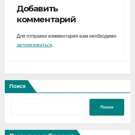
e
er
at
ail
р
Добавить
gr
s
а
комментарий
a
A
в
m
p
и
Для отправки комментария вам необходимо
p
ть
авторизоваться
.
Поиск
Поиск