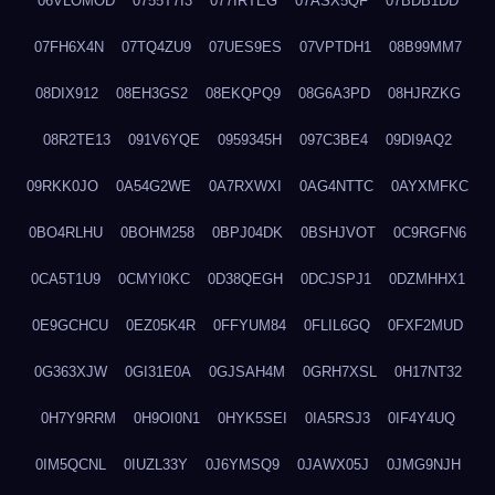
06VLOMOD
0755T7I3
077IRTEG
07ASX5QF
07BDB1DD
07FH6X4N
07TQ4ZU9
07UES9ES
07VPTDH1
08B99MM7
08DIX912
08EH3GS2
08EKQPQ9
08G6A3PD
08HJRZKG
08R2TE13
091V6YQE
0959345H
097C3BE4
09DI9AQ2
09RKK0JO
0A54G2WE
0A7RXWXI
0AG4NTTC
0AYXMFKC
0BO4RLHU
0BOHM258
0BPJ04DK
0BSHJVOT
0C9RGFN6
0CA5T1U9
0CMYI0KC
0D38QEGH
0DCJSPJ1
0DZMHHX1
0E9GCHCU
0EZ05K4R
0FFYUM84
0FLIL6GQ
0FXF2MUD
0G363XJW
0GI31E0A
0GJSAH4M
0GRH7XSL
0H17NT32
0H7Y9RRM
0H9OI0N1
0HYK5SEI
0IA5RSJ3
0IF4Y4UQ
0IM5QCNL
0IUZL33Y
0J6YMSQ9
0JAWX05J
0JMG9NJH