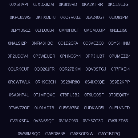
0JX5HAPI
0JXDX9ZM
0K8I19RD
0KA2KHRR
0KCE9EJG
0KFC83WS
0KHXDLT8
0KO7R0BZ
0LA240G7
0LIQ91PM
0LPY3G1Z
0LTLQ0B4
0M40H0CT
0MCMJJJP
0N1LZI50
0NALSI2P
0NFM8HBQ
0O1D2CFA
0O3VCZC0
0OY5HHNM
0P2UDQV4
0P3WEUER
0PHNO5Y4
0PPJIUB7
0PUMEZB4
0QLRKCUP
0QO261FR
0QR27BKM
0QV0STGJ
0R7FXEI4
0RCWTWLK
0RH9C3CH
0S284R8O
0S4IXXQE
0S9E2KPP
0SA9HP4L
0T1MPQXC
0T8PUJB2
0T9LQ0SF
0TDEQ0TY
0TWV72OF
0U01AD7B
0U56W7B0
0UDKWD5I
0UELVNFD
0V2IXSF4
0V3N6SQF
0VJAC930
0VY5ZG3D
0W3LZD86
0W58MBQO
0W5D86N5
0W8SOPXW
0WY1BFPQ