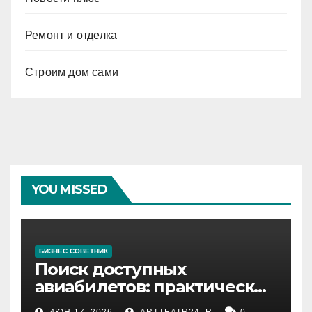
Ремонт и отделка
Строим дом сами
YOU MISSED
БИЗНЕС СОВЕТНИК
Поиск доступных
авиабилетов: практические
рекомендации
ИЮН 17, 2026
ARTTEATR24_R
0