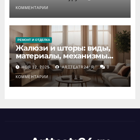
стихийных бедствий на
тезауруса
КОММЕНТАРИИ
РЕМОНТ И ОТДЕЛКА
Жалюзи и шторы: виды,
материалы, механизмы
управления и уход
НОЯ 12, 2025
ARTTEATR24_R
0
КОММЕНТАРИИ