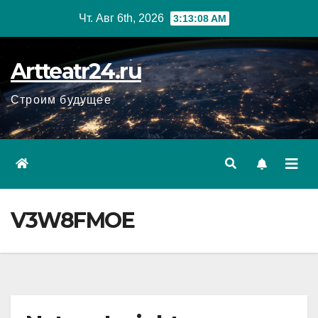
Перейти
Чт. Авг 6th, 2026
3:13:09 AM
к
содержанию
Artteatr24.ru
Строим будущее
V3W8FMOE