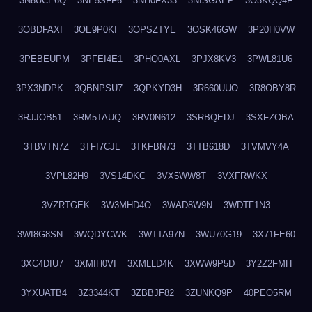
3N8UCE6Q
3NE5SFF6
3NH0FX33
3NISGAEP
3O3KQQ4F
3OBDFAXI
3OE9P0KI
3OPSZTYE
3OSK46GW
3P20H0VW
3PEBEUPM
3PFEI4E1
3PHQ0AXL
3PJX8KV3
3PWL81U6
3PX3NDPK
3QBNPSU7
3QPKYD3H
3R660UUO
3R8OBY8R
3RJJOB51
3RM5TAUQ
3RV0N612
3SRBQEDJ
3SXFZOBA
3TBVTN7Z
3TFI7CJL
3TKFBN73
3TTB618D
3TVMVY4A
3VPL82H9
3VS14DKC
3VX5WW8T
3VXFRWKX
3VZRTGEK
3W3MHD4O
3WAD8W9N
3WDTF1N3
3WI8G8SN
3WQDYCWK
3WTTA97N
3WU70G19
3X71FE60
3XC4DIU7
3XMIH0VI
3XMLLD4K
3XWW9P5D
3Y2Z2FMH
3YXUATB4
3Z3344KT
3ZBBJF82
3ZUNKQ9P
40PEO5RM