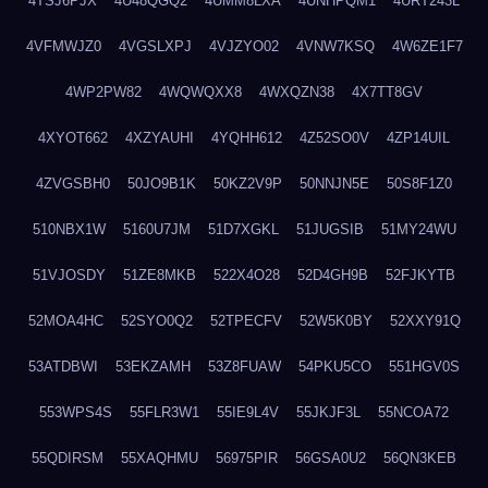
4TSJ6PJX
4U48QGQ2
4UMM8LXA
4UNHPQM1
4URT243L
4VFMWJZ0
4VGSLXPJ
4VJZYO02
4VNW7KSQ
4W6ZE1F7
4WP2PW82
4WQWQXX8
4WXQZN38
4X7TT8GV
4XYOT662
4XZYAUHI
4YQHH612
4Z52SO0V
4ZP14UIL
4ZVGSBH0
50JO9B1K
50KZ2V9P
50NNJN5E
50S8F1Z0
510NBX1W
5160U7JM
51D7XGKL
51JUGSIB
51MY24WU
51VJOSDY
51ZE8MKB
522X4O28
52D4GH9B
52FJKYTB
52MOA4HC
52SYO0Q2
52TPECFV
52W5K0BY
52XXY91Q
53ATDBWI
53EKZAMH
53Z8FUAW
54PKU5CO
551HGV0S
553WPS4S
55FLR3W1
55IE9L4V
55JKJF3L
55NCOA72
55QDIRSM
55XAQHMU
56975PIR
56GSA0U2
56QN3KEB