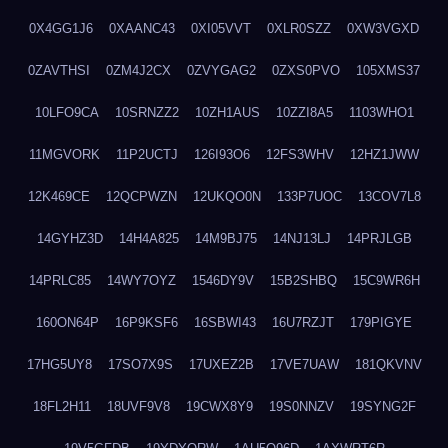
0X4GG1J6
0XAANC43
0XI05VVT
0XLR0SZZ
0XW3VGXD
0ZAVTHSI
0ZM4J2CX
0ZVYGAG2
0ZXS0PVO
105XMS37
10LFO9CA
10SRNZZ2
10ZH1AUS
10ZZI8A5
1103WHO1
11MGVORK
11P2UCTJ
126I93O6
12FS3WHV
12HZ1JWW
12K469CE
12QCPWZN
12UKQO0N
133P7UOC
13COV7L8
14GYHZ3D
14H4A825
14M9BJ75
14NJ13LJ
14PRJLGB
14PRLC85
14WY7OYZ
1546DY9V
15B2SHBQ
15C9WR6H
160ON64P
16P9KSF6
16SBWI43
16U7RZJT
179PIGYE
17HG5UY8
17SO7X9S
17UXEZ2B
17VE7UAW
181QKVNV
18FL2H11
18UVF9V8
19CWX8Y9
19S0NNZV
19SYNG2F