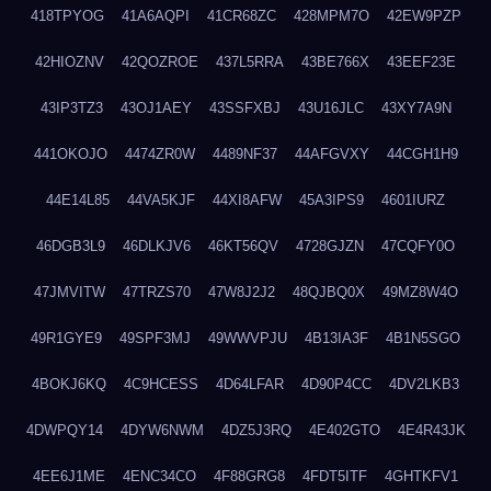
418TPYOG
41A6AQPI
41CR68ZC
428MPM7O
42EW9PZP
42HIOZNV
42QOZROE
437L5RRA
43BE766X
43EEF23E
43IP3TZ3
43OJ1AEY
43SSFXBJ
43U16JLC
43XY7A9N
441OKOJO
4474ZR0W
4489NF37
44AFGVXY
44CGH1H9
44E14L85
44VA5KJF
44XI8AFW
45A3IPS9
4601IURZ
46DGB3L9
46DLKJV6
46KT56QV
4728GJZN
47CQFY0O
47JMVITW
47TRZS70
47W8J2J2
48QJBQ0X
49MZ8W4O
49R1GYE9
49SPF3MJ
49WWVPJU
4B13IA3F
4B1N5SGO
4BOKJ6KQ
4C9HCESS
4D64LFAR
4D90P4CC
4DV2LKB3
4DWPQY14
4DYW6NWM
4DZ5J3RQ
4E402GTO
4E4R43JK
4EE6J1ME
4ENC34CO
4F88GRG8
4FDT5ITF
4GHTKFV1