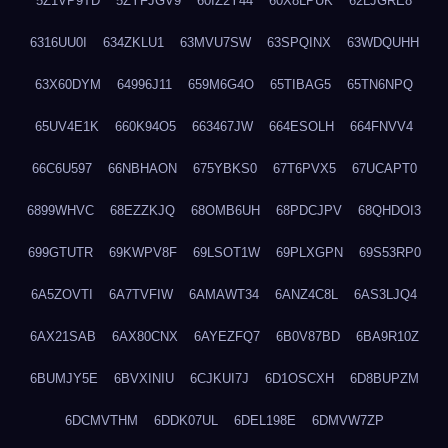
5Z1VP9TD
5ZYFJGV9
60IZ2Y44
60X8LPUK
62LJGRE8
6316UU0I
634ZKLU1
63MVU7SW
63SPQINX
63WDQUHH
63X60DYM
64996J11
659M6G4O
65TIBAG5
65TN6NPQ
65UV4E1K
660K94O5
663467JW
664ESOLH
664FNVV4
66C6U597
66NBHAON
675YBKS0
67T6PVX5
67UCAPT0
6899WHVC
68EZZKJQ
68OMB6UH
68PDCJPV
68QHDOI3
699GTUTR
69KWPV8F
69LSOT1W
69PLXGPN
69S53RP0
6A5ZOVTI
6A7TVFIW
6AMAWT34
6ANZ4C8L
6AS3LJQ4
6AX21SAB
6AX80CNX
6AYEZFQ7
6B0V87BD
6BA9R10Z
6BUMJY5E
6BVXINIU
6CJKUI7J
6D1OSCXH
6D8BUPZM
6DCMVTHM
6DDK07UL
6DEL198E
6DMVW7ZP