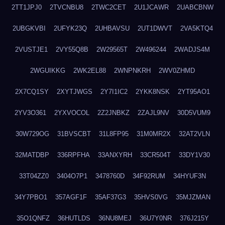
2TT1JPJ0
2TVCNBU8
2TWC2CET
2U1JCAWR
2UABCBNW
2UBGKVBI
2UFYK23Q
2UHBAVSU
2UT1DWVT
2VA5KTQ4
2VUSTJE1
2VY55Q8B
2W29565T
2W496244
2WADJS4M
2WGUIKKG
2WK2EL88
2WNPNKRH
2WV0ZHMD
2X7CQ1SY
2XYTJWGS
2Y7I1IC2
2YKK8NSK
2YT95AO1
2YV3O361
2YXVOCOL
2Z2JNBKZ
2ZAJL9NV
30D5VUM9
30W729OG
31BVSCBT
31L8FP95
31M0MR2X
32AT2VLN
32MATDBP
336RPFHA
33ANXYRH
33CR504T
33DY1V30
33T04ZZ0
3404O7P1
3478760D
34F92RUM
34HYUF3N
34Y7PBO1
357AGF1F
35AF37G3
35HVS0VG
35MJZMAN
35O1QNFZ
36HUTLDS
36NU8MEJ
36U7Y0NR
376J215Y