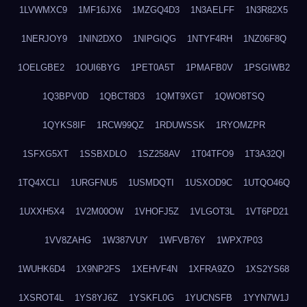
1LVWMXC9
1MF16JX6
1MZGQ4D3
1N3AELFF
1N3R82X5
1NERJOY9
1NIN2DXO
1NIPGIQG
1NTYF4RH
1NZ06F8Q
1OELGBE2
1OUI6BYG
1PET0A5T
1PMAFB0V
1PSGIWB2
1Q3BPV0D
1QBCT8D3
1QMT9XGT
1QWO8TSQ
1QYKS8IF
1RCW99QZ
1RDUWSSK
1RYOMZPR
1SFXG5XT
1SSBXDLO
1SZ258AV
1T04TFO9
1T3A32QI
1TQ4XCLI
1URGFNU5
1USMDQTI
1USXOD9C
1UTQO46Q
1UXXH5X4
1V2M00OW
1VHOFJ5Z
1VLGOT3L
1VT6PD21
1VV8ZAHG
1W387VUY
1WFVB76Y
1WPX7P03
1WUHK6D4
1X9NP2FS
1XEHVF4N
1XFRA9ZO
1XS2YS68
1XSROT4L
1YS8YJ6Z
1YSKFL0G
1YUCNSFB
1YYN7W1J