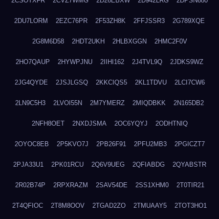
2CSOTXFR
2CVZ7WMG
2D26EBXW
2D942LRG
2DPSN680
2DU7LORM
2EZC76PR
2F53ZH8K
2FFJSSR3
2G789XQE
2G8M6D58
2HDT2UKH
2HLBXGGN
2HMC2F0V
2HO7QAUP
2HYWPJNU
2IIHI162
2J4TVL9Q
2JDKS9WZ
2JG4QYDE
2JSJLGSQ
2KKCIQS5
2KL1TDVU
2LCI7CW6
2LN9C5H3
2LVOI55N
2M7YMERZ
2MIQDBKK
2N165DB2
2NFH8OET
2NXDJSMA
2OC6YQYJ
2ODHTNIQ
2OYOC8EB
2P5KVO7J
2PB26F91
2PFU2MB3
2PGICZT7
2PJA33U1
2PK01RCU
2Q6V9UEG
2QFIABDG
2QYABSTR
2R02B74P
2RPXRAZM
2SAV54DE
2SS1XHM0
2T0TIR21
2T4QFIOC
2T8M8OOV
2TGAD2ZO
2TMUAAY5
2TOT3HO1