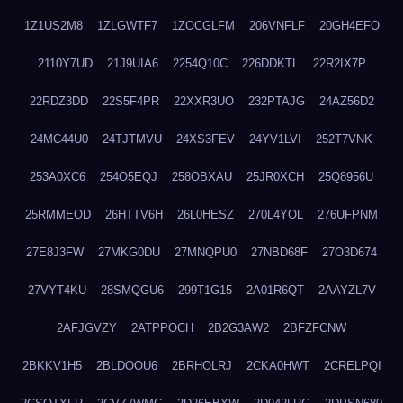
1Z1US2M8
1ZLGWTF7
1ZOCGLFM
206VNFLF
20GH4EFO
2110Y7UD
21J9UIA6
2254Q10C
226DDKTL
22R2IX7P
22RDZ3DD
22S5F4PR
22XXR3UO
232PTAJG
24AZ56D2
24MC44U0
24TJTMVU
24XS3FEV
24YV1LVI
252T7VNK
253A0XC6
254O5EQJ
258OBXAU
25JR0XCH
25Q8956U
25RMMEOD
26HTTV6H
26L0HESZ
270L4YOL
276UFPNM
27E8J3FW
27MKG0DU
27MNQPU0
27NBD68F
27O3D674
27VYT4KU
28SMQGU6
299T1G15
2A01R6QT
2AAYZL7V
2AFJGVZY
2ATPPOCH
2B2G3AW2
2BFZFCNW
2BKKV1H5
2BLDOOU6
2BRHOLRJ
2CKA0HWT
2CRELPQI