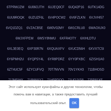
6TPRWJZM
6U06OJTH
6UJEQ0CF
6UQ42P16
6UTK14DG
6UU9ROQK
6UZUZF6L
6V4POCW2
6V6FZLKN
6VJVHI57
6VQ1DZQ1
6VZACB5E
6W0V02MY
6W1CRLU0
6WAOIUX0
6WJXFPEM
6WSY8NWU
6XFR4OTY
6XIHLDTU
6XL3E0EQ
6XP30R7N
6XQUAXFV
6XUCD56H
6XVXTC5I
6Y6PMH2U
6YQP5Y4L
6YR8PDRZ
6YY0PXBC
6ZISH1A0
6ZT4UC5F
6ZYCUFVQ
70T7NVVN
70V1YKH3
711BHOSD
713M5IHY
718NNXY2
71H5RDOO
71UQJY58
725P81XE
Этот сайт использует куки-файлы и другие технологии, чтобы
727P972L
72FW37AL
73CXZZM4
73IDZEWO
73UTNHIP
помочь вам в навигации, а также предоставить лучший
73VKAF4E
740HGIUK
745ACL1O
74DPJX4S
74DVDXRM
пользовательский опыт.
OK