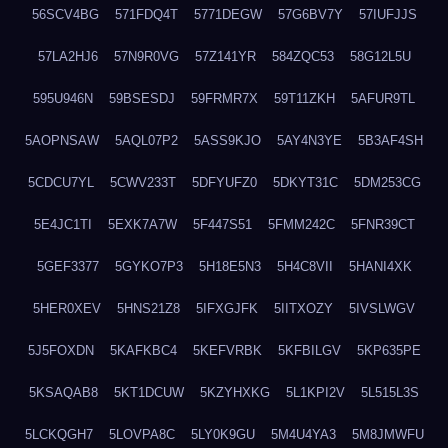
56SCV4BG
571FDQ4T
5771DEGW
57G6BV7Y
57IUFJJS
57LA2HJ6
57N9R0VG
57Z141YR
584ZQC53
58G12L5U
595U946N
59BSESDJ
59FRMR7X
59T11ZKH
5AFUR9TL
5AOPNSAW
5AQL07P2
5ASS9KJO
5AY4N3YE
5B3AF4SH
5CDCU7YL
5CWV233T
5DFYUFZ0
5DKYT31C
5DM253CG
5E4JC1TI
5EXK7A7W
5F447S51
5FMM242C
5FNR39CT
5GEF3377
5GYKO7P3
5H18E5N3
5H4C8VII
5HANI4XK
5HER0XEV
5HNS21Z8
5IFXGJFK
5IITXOZY
5IVSLWGV
5J5FOXDN
5KAFKBC4
5KEFVRBK
5KFBILGV
5KP635PE
5KSAQAB8
5KT1DCUW
5KZYHXKG
5L1KPI2V
5L515L3S
5LCKQGH7
5LOVPA8C
5LY0K9GU
5M4U4YA3
5M8JMWFU