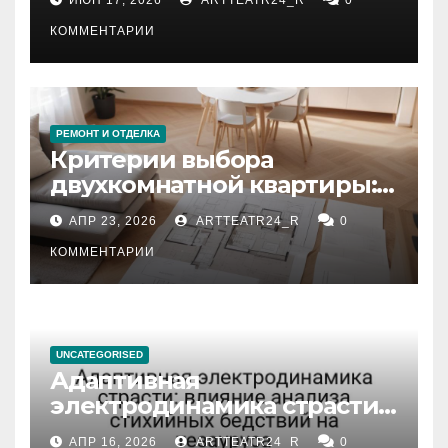
КОММЕНТАРИИ
РЕМОНТ И ОТДЕЛКА
Критерии выбора
двухкомнатной квартиры:
планировка, площадь,
АПР 23, 2026
ARTTEATR24_R
0
состояние и документация
КОММЕНТАРИИ
UNCATEGORISED
Адаптивная
электродинамика страсти:
влияние анализа
АПР 16, 2026
ARTTEATR24_R
0