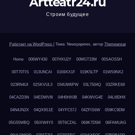
Artteatr24.ru
Строим будущее
Работает на WordPress
|
Тема: Newspaperex, автор
Themeansar
Home
006WY430
007HXU2Y
00MGT33M
00SAOS5H
00T70TIS
013UNCAI
0169XX1F
019K5LTP
01WS9NX2
023RN4UI
02SKVUL3
034UW6PW
03L7504Q
03ZRKE69
04CAZD3N
04EDWV8I
04H0HX0B
04KWVG4E
04LI8DHX
04N4JN2X
04QX9S1E
04YFC57J
04ZFIS6W
059KC9DM
05G55WBQ
05IXW4Y0
05T6CZAL
069K7D5M
06FAMUAG