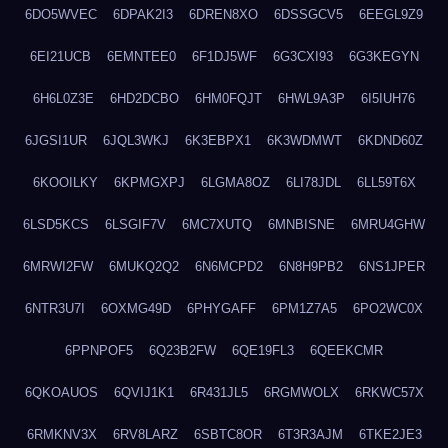
6DO5WVEC
6DPAK2I3
6DREN8XO
6DSSGCV5
6EEGL9Z9
6EI21UCB
6EMNTEE0
6F1DJ5WF
6G3CXI93
6G3KEGYN
6H6L0Z3E
6HD2DCBO
6HM0FQJT
6HWL9A3P
6I5IUH76
6JGSI1UR
6JQL3WKJ
6K3EBPX1
6K3WDMWT
6KDND60Z
6KOOILKY
6KPMGXPJ
6LGMA8OZ
6LI78JDL
6LL59T6X
6LSD5KCS
6LSGIF7V
6MC7XUTQ
6MNBISNE
6MRU4GHW
6MRWI2FW
6MUKQ2Q2
6N6MCPD2
6N8H9PB2
6NS1JPER
6NTR3U7I
6OXMG49D
6PHYGAFF
6PM1Z7A5
6PO2WC0X
6PPNPOF5
6Q23B2FW
6QE19FL3
6QEEKCMR
6QKOAUOS
6QVIJ1K1
6R431JL5
6RGMWOLX
6RKWC57X
6RMKNV3X
6RV8LARZ
6SBTC8OR
6T3R3AJM
6TKE2JE3