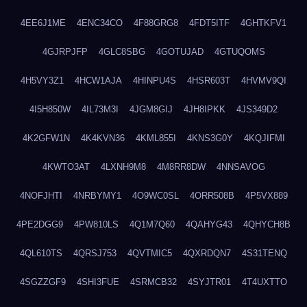
4EE6J1ME
4ENC34CO
4F88GRG8
4FDT5ITF
4GHTKFV1
4GJRPJFP
4GLC8SBG
4GOTUJAD
4GTUQOMS
4H5VY3Z1
4HCW1AJA
4HINPU4S
4HSR603T
4HVMV9QI
4I5H850W
4IL73M3I
4JGM8GIJ
4JH8IPKK
4JS349D2
4K2GFW1N
4K4KVN36
4KML855I
4KNS3G0Y
4KQJIFMI
4KWTO3AT
4LXNH9M8
4M8RR8DW
4NNSAVOG
4NOFJHTI
4NRBYMY1
4O9WC0SL
4ORR508B
4P5VX889
4PE2DGG9
4PW810LS
4Q1M7Q60
4QAHYG43
4QHYCH8B
4QL610TS
4QRSJ753
4QVTMIC5
4QXRDQN7
4S31TENQ
4SGZZGF9
4SHI3FUE
4SRMCB32
4SYJTR01
4T4UXTTO