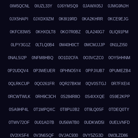
0IM5QCNL
0IUZL33Y
0J6YMSQ9
0JAWX05J
0JMG9NJH
0JX5HAPI
0JXDX9ZM
0K8I19RD
0KA2KHRR
0KCE9EJG
0KFC83WS
0KHXDLT8
0KO7R0BZ
0LA240G7
0LIQ91PM
0LPY3G1Z
0LTLQ0B4
0M40H0CT
0MCMJJJP
0N1LZI50
0NALSI2P
0NFM8HBQ
0O1D2CFA
0O3VCZC0
0OY5HHNM
0P2UDQV4
0P3WEUER
0PHNO5Y4
0PPJIUB7
0PUMEZB4
0QLRKCUP
0QO261FR
0QR27BKM
0QV0STGJ
0R7FXEI4
0RCWTWLK
0RH9C3CH
0S284R8O
0S4IXXQE
0S9E2KPP
0SA9HP4L
0T1MPQXC
0T8PUJB2
0T9LQ0SF
0TDEQ0TY
0TWV72OF
0U01AD7B
0U56W7B0
0UDKWD5I
0UELVNFD
0V2IXSF4
0V3N6SQF
0VJAC930
0VY5ZG3D
0W3LZD86