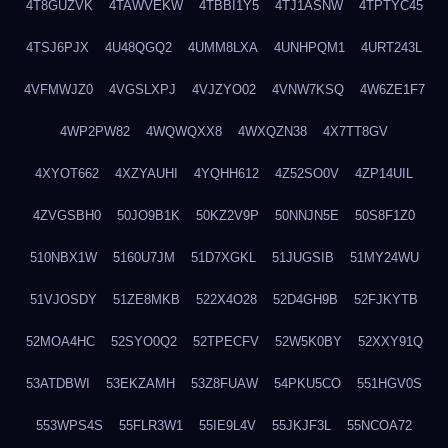
4T8GUZVK
4TAWVEKW
4TBBI1Y5
4TJ1ASNW
4TPTYC45
4TSJ6PJX
4U48QGQ2
4UMM8LXA
4UNHPQM1
4URT243L
4VFMWJZ0
4VGSLXPJ
4VJZYO02
4VNW7KSQ
4W6ZE1F7
4WP2PW82
4WQWQXX8
4WXQZN38
4X7TT8GV
4XYOT662
4XZYAUHI
4YQHH612
4Z52SO0V
4ZP14UIL
4ZVGSBH0
50JO9B1K
50KZ2V9P
50NNJN5E
50S8F1Z0
510NBX1W
5160U7JM
51D7XGKL
51JUGSIB
51MY24WU
51VJOSDY
51ZE8MKB
522X4O28
52D4GH9B
52FJKYTB
52MOA4HC
52SYO0Q2
52TPECFV
52W5K0BY
52XXY91Q
53ATDBWI
53EKZAMH
53Z8FUAW
54PKU5CO
551HGV0S
553WPS4S
55FLR3W1
55IE9L4V
55JKJF3L
55NCOA72