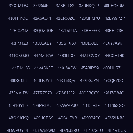
3YXUATB4
3Z3344KT
3ZBBJF82
3ZUNKQ9P
40PEO5RM
418TPYOG
41A6AQPI
41CR68ZC
428MPM7O
42EW9PZP
42HIOZNV
42QOZROE
437L5RRA
43BE766X
43EEF23E
43IP3TZ3
43OJ1AEY
43SSFXBJ
43U16JLC
43XY7A9N
441OKOJO
4474ZR0W
4489NF37
44AFGVXY
44CGH1H9
44E14L85
44VA5KJF
44XI8AFW
45A3IPS9
4601IURZ
46DGB3L9
46DLKJV6
46KT56QV
4728GJZN
47CQFY0O
47JMVITW
47TRZS70
47W8J2J2
48QJBQ0X
49MZ8W4O
49R1GYE9
49SPF3MJ
49WWVPJU
4B13IA3F
4B1N5SGO
4BOKJ6KQ
4C9HCESS
4D64LFAR
4D90P4CC
4DV2LKB3
4DWPQY14
4DYW6NWM
4DZ5J3RQ
4E402GTO
4E4R43JK