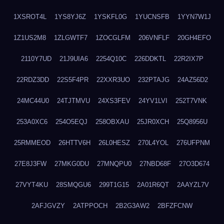
1XSROT4L
1YS8YJ6Z
1YSKFL0G
1YUCNSFB
1YYN7W1J
1Z1US2M8
1ZLGWTF7
1ZOCGLFM
206VNFLF
20GH4EFO
2110Y7UD
21J9UIA6
2254Q10C
226DDKTL
22R2IX7P
22RDZ3DD
22S5F4PR
22XXR3UO
232PTAJG
24AZ56D2
24MC44U0
24TJTMVU
24XS3FEV
24YV1LVI
252T7VNK
253A0XC6
254O5EQJ
258OBXAU
25JR0XCH
25Q8956U
25RMMEOD
26HTTV6H
26L0HESZ
270L4YOL
276UFPNM
27E8J3FW
27MKG0DU
27MNQPU0
27NBD68F
27O3D674
27VYT4KU
28SMQGU6
299T1G15
2A01R6QT
2AAYZL7V
2AFJGVZY
2ATPPOCH
2B2G3AW2
2BFZFCNW