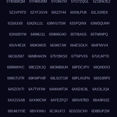
5YB5BBQM
5YHM530M
5YO667IH
5YO7ZQGL
5Z1BWJEZ
5Z1VP9TD
5ZYFJGV9
60IZ2Y44
60X8LPUK
62LJGRE8
6316UU0I
634ZKLU1
63MVU7SW
63SPQINX
63WDQUHH
63X60DYM
64996J11
659M6G4O
65TIBAG5
65TN6NPQ
65UV4E1K
660K94O5
663467JW
664ESOLH
664FNVV4
66C6U597
66NBHAON
675YBKS0
67T6PVX5
67UCAPT0
6899WHVC
68EZZKJQ
68OMB6UH
68PDCJPV
68QHDOI3
699GTUTR
69KWPV8F
69LSOT1W
69PLXGPN
69S53RP0
6A5ZOVTI
6A7TVFIW
6AMAWT34
6ANZ4C8L
6AS3LJQ4
6AX21SAB
6AX80CNX
6AYEZFQ7
6B0V87BD
6BA9R10Z
6BUMJY5E
6BVXINIU
6CJKUI7J
6D1OSCXH
6D8BUPZM