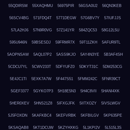
55QDIRSM
55XAQHMU
56975PIR
56GSA0U2
56QN3KEB
56SCV4BG
571FDQ4T
5771DEGW
57G6BV7Y
57IUFJJS
57LA2HJ6
57N9R0VG
57Z141YR
584ZQC53
58G12L5U
595U946N
59BSESDJ
59FRMR7X
59T11ZKH
5AFUR9TL
5AOPNSAW
5AQL07P2
5ASS9KJO
5AY4N3YE
5B3AF4SH
5CDCU7YL
5CWV233T
5DFYUFZ0
5DKYT31C
5DM253CG
5E4JC1TI
5EXK7A7W
5F447S51
5FMM242C
5FNR39CT
5GEF3377
5GYKO7P3
5H18E5N3
5H4C8VII
5HANI4XK
5HER0XEV
5HNS21Z8
5IFXGJFK
5IITXOZY
5IVSLWGV
5J5FOXDN
5KAFKBC4
5KEFVRBK
5KFBILGV
5KP635PE
5KSAQAB8
5KT1DCUW
5KZYHXKG
5L1KPI2V
5L515L3S