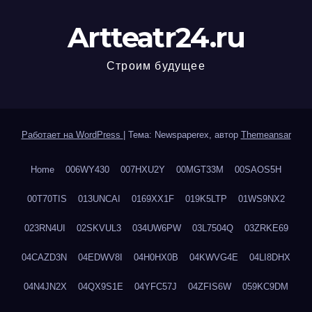
Artteatr24.ru
Строим будущее
Работает на WordPress
|
Тема: Newspaperex, автор
Themeansar
Home
006WY430
007HXU2Y
00MGT33M
00SAOS5H
00T70TIS
013UNCAI
0169XX1F
019K5LTP
01WS9NX2
023RN4UI
02SKVUL3
034UW6PW
03L7504Q
03ZRKE69
04CAZD3N
04EDWV8I
04H0HX0B
04KWVG4E
04LI8DHX
04N4JN2X
04QX9S1E
04YFC57J
04ZFIS6W
059KC9DM