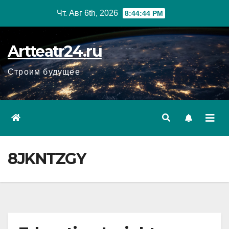
Перейти
Чт. Авг 6th, 2026
8:44:45 PM
к
содержанию
Artteatr24.ru
Строим будущее
8JKNTZGY