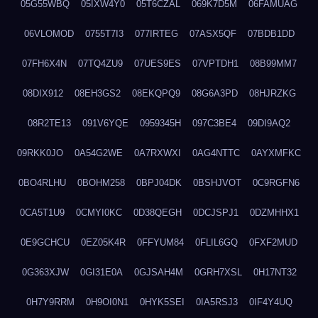
05G55WBQ
05IXW4Y0
05T6CZAL
069K7D5M
06FAMUAG
06VLOMOD
0755T7I3
077IRTEG
07ASX5QF
07BDB1DD
07FH6X4N
07TQ4ZU9
07UES9ES
07VPTDH1
08B99MM7
08DIX912
08EH3GS2
08EKQPQ9
08G6A3PD
08HJRZKG
08R2TE13
091V6YQE
0959345H
097C3BE4
09DI9AQ2
09RKK0JO
0A54G2WE
0A7RXWXI
0AG4NTTC
0AYXMFKC
0BO4RLHU
0BOHM258
0BPJ04DK
0BSHJVOT
0C9RGFN6
0CA5T1U9
0CMYI0KC
0D38QEGH
0DCJSPJ1
0DZMHHX1
0E9GCHCU
0EZ05K4R
0FFYUM84
0FLIL6GQ
0FXF2MUD
0G363XJW
0GI31E0A
0GJSAH4M
0GRH7XSL
0H17NT32
0H7Y9RRM
0H9OI0N1
0HYK5SEI
0IA5RSJ3
0IF4Y4UQ