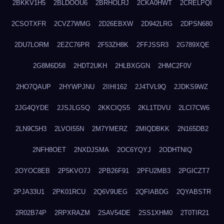
2BKKV1H5
2BLDOOU6
2BRHOLRJ
2CKA0HWT
2CRELPQI
2CSOTXFR
2CVZ7WMG
2D26EBXW
2D942LRG
2DPSN680
2DU7LORM
2EZC76PR
2F53ZH8K
2FFJSSR3
2G789XQE
2G8M6D58
2HDT2UKH
2HLBXGGN
2HMC2F0V
2HO7QAUP
2HYWPJNU
2IIHI162
2J4TVL9Q
2JDKS9WZ
2JG4QYDE
2JSJLGSQ
2KKCIQS5
2KL1TDVU
2LCI7CW6
2LN9C5H3
2LVOI55N
2M7YMERZ
2MIQDBKK
2N165DB2
2NFH8OET
2NXDJSMA
2OC6YQYJ
2ODHTNIQ
2OYOC8EB
2P5KVO7J
2PB26F91
2PFU2MB3
2PGICZT7
2PJA33U1
2PK01RCU
2Q6V9UEG
2QFIABDG
2QYABSTR
2R02B74P
2RPXRAZM
2SAV54DE
2SS1XHM0
2T0TIR21