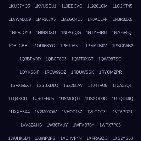
1KUC7YQ5
1KVUSEU1
1L0EECVC
1L92C1GM
1LO2KT45
1LVWMXC9
1MF16JX6
1MZGQ4D3
1N3AELFF
1N3R82X5
1NERJOY9
1NIN2DXO
1NIPGIQG
1NTYF4RH
1NZ06F8Q
1OELGBE2
1OUI6BYG
1PET0A5T
1PMAFB0V
1PSGIWB2
1Q3BPV0D
1QBCT8D3
1QMT9XGT
1QWO8TSQ
1QYKS8IF
1RCW99QZ
1RDUWSSK
1RYOMZPR
1SFXG5XT
1SSBXDLO
1SZ258AV
1T04TFO9
1T3A32QI
1TQ4XCLI
1URGFNU5
1USMDQTI
1USXOD9C
1UTQO46Q
1UXXH5X4
1V2M00OW
1VHOFJ5Z
1VLGOT3L
1VT6PD21
1VV8ZAHG
1W387VUY
1WFVB76Y
1WPX7P03
1WUHK6D4
1X9NP2FS
1XEHVF4N
1XFRA9ZO
1XS2YS68