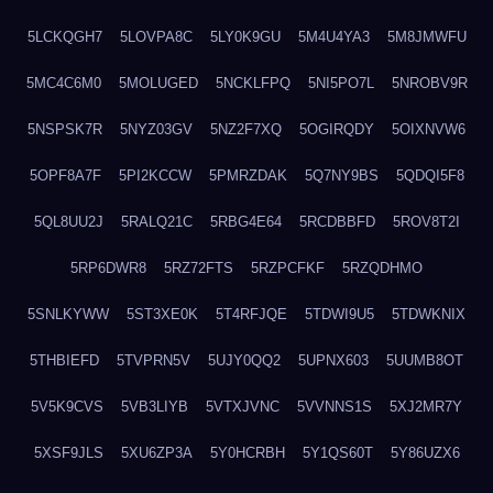
5LCKQGH7
5LOVPA8C
5LY0K9GU
5M4U4YA3
5M8JMWFU
5MC4C6M0
5MOLUGED
5NCKLFPQ
5NI5PO7L
5NROBV9R
5NSPSK7R
5NYZ03GV
5NZ2F7XQ
5OGIRQDY
5OIXNVW6
5OPF8A7F
5PI2KCCW
5PMRZDAK
5Q7NY9BS
5QDQI5F8
5QL8UU2J
5RALQ21C
5RBG4E64
5RCDBBFD
5ROV8T2I
5RP6DWR8
5RZ72FTS
5RZPCFKF
5RZQDHMO
5SNLKYWW
5ST3XE0K
5T4RFJQE
5TDWI9U5
5TDWKNIX
5THBIEFD
5TVPRN5V
5UJY0QQ2
5UPNX603
5UUMB8OT
5V5K9CVS
5VB3LIYB
5VTXJVNC
5VVNNS1S
5XJ2MR7Y
5XSF9JLS
5XU6ZP3A
5Y0HCRBH
5Y1QS60T
5Y86UZX6