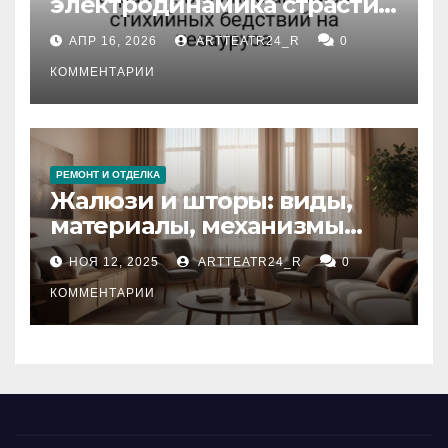
электродинамика страсти:
влияние анализа
АПР 16, 2026
ARTTEATR24_R
0
стихийных бедствий на
тезауруса
КОММЕНТАРИИ
РЕМОНТ И ОТДЕЛКА
Жалюзи и шторы: виды,
материалы, механизмы
управления и уход
НОЯ 12, 2025
ARTTEATR24_R
0
КОММЕНТАРИИ