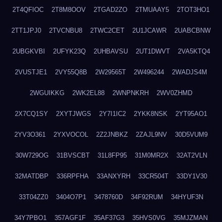
2T4QFIOC
2T8M8OOV
2TGAD2ZO
2TMUAAY5
2TOT3HO1
2TT1JPJ0
2TVCNBU8
2TWC2CET
2U1JCAWR
2UABCBNW
2UBGKVBI
2UFYK23Q
2UHBAVSU
2UT1DWVT
2VA5KTQ4
2VUSTJE1
2VY55Q8B
2W29565T
2W496244
2WADJS4M
2WGUIKKG
2WK2EL88
2WNPNKRH
2WV0ZHMD
2X7CQ1SY
2XYTJWGS
2Y7I1IC2
2YKK8NSK
2YT95AO1
2YV3O361
2YXVOCOL
2Z2JNBKZ
2ZAJL9NV
30D5VUM9
30W729OG
31BVSCBT
31L8FP95
31M0MR2X
32AT2VLN
32MATDBP
336RPFHA
33ANXYRH
33CR504T
33DY1V30
33T04ZZ0
3404O7P1
3478760D
34F92RUM
34HYUF3N
34Y7PBO1
357AGF1F
35AF37G3
35HVS0VG
35MJZMAN