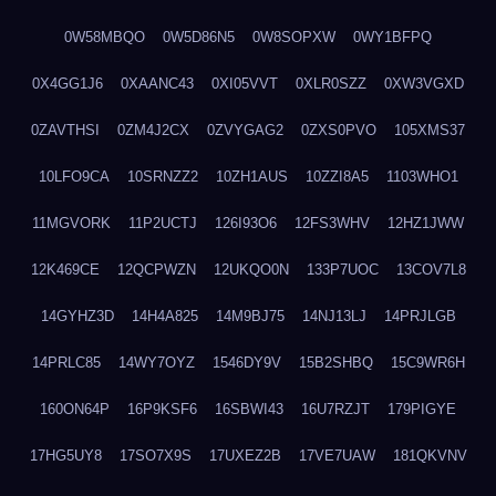
0W58MBQO
0W5D86N5
0W8SOPXW
0WY1BFPQ
0X4GG1J6
0XAANC43
0XI05VVT
0XLR0SZZ
0XW3VGXD
0ZAVTHSI
0ZM4J2CX
0ZVYGAG2
0ZXS0PVO
105XMS37
10LFO9CA
10SRNZZ2
10ZH1AUS
10ZZI8A5
1103WHO1
11MGVORK
11P2UCTJ
126I93O6
12FS3WHV
12HZ1JWW
12K469CE
12QCPWZN
12UKQO0N
133P7UOC
13COV7L8
14GYHZ3D
14H4A825
14M9BJ75
14NJ13LJ
14PRJLGB
14PRLC85
14WY7OYZ
1546DY9V
15B2SHBQ
15C9WR6H
160ON64P
16P9KSF6
16SBWI43
16U7RZJT
179PIGYE
17HG5UY8
17SO7X9S
17UXEZ2B
17VE7UAW
181QKVNV