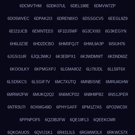
6DCMVTHM
6DDK07UL
6DEL198E
6DMVW7ZP
6DO5WVEC
6DPAK2I3
6DREN8XO
6DSSGCV5
6EEGL9Z9
6EI21UCB
6EMNTEE0
6F1DJ5WF
6G3CXI93
6G3KEGYN
6H6L0Z3E
6HD2DCBO
6HM0FQJT
6HWL9A3P
6I5IUH76
6JGSI1UR
6JQL3WKJ
6K3EBPX1
6K3WDMWT
6KDND60Z
6KOOILKY
6KPMGXPJ
6LGMA8OZ
6LI78JDL
6LL59T6X
6LSD5KCS
6LSGIF7V
6MC7XUTQ
6MNBISNE
6MRU4GHW
6MRWI2FW
6MUKQ2Q2
6N6MCPD2
6N8H9PB2
6NS1JPER
6NTR3U7I
6OXMG49D
6PHYGAFF
6PM1Z7A5
6PO2WC0X
6PPNPOF5
6Q23B2FW
6QE19FL3
6QEEKCMR
6QKOAUOS
6QVIJ1K1
6R431JL5
6RGMWOLX
6RKWC57X