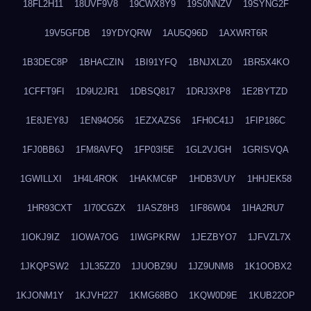
18FL2H11
18UVF9V8
19CWX8Y9
19S0NNZV
19SYNG2F
19V5GFDB
19YDYQRW
1AU5Q96D
1AXWRT6R
1B3DEC8P
1BHACZIN
1BI91YFQ
1BNJXLZ0
1BR5X4KO
1CFFT9FI
1D9U2JR1
1DBSQ817
1DRJ3XP8
1E2BYTZD
1E8JEY8J
1EN94O56
1EZXAZS6
1FH0C41J
1FIP186C
1FJ0BB6J
1FM8AVFQ
1FP03I5E
1GL2VJGH
1GRISVQA
1GWILLXI
1H4L4ROK
1HAKMC6P
1HDB3VUY
1HHJEK58
1HR93CXT
1I70CGZX
1IASZ8H3
1IF86W04
1IHA2RU7
1IOKJ9IZ
1IOWA7OG
1IWGPKRW
1JEZBYO7
1JFVZL7X
1JKQPSW2
1JL35ZZ0
1JUOBZ9U
1JZ9UNM8
1K1OOBX2
1KJONM1Y
1KJVH227
1KMG68BO
1KQW0D9E
1KUB22OP