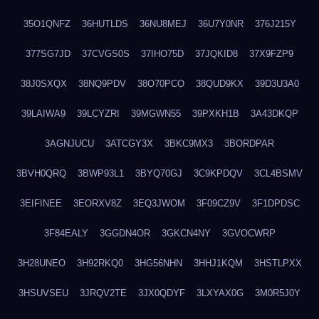
35O1QNFZ
36HUTLDS
36NU8MEJ
36U7Y0NR
376J215Y
377SG7JD
37CVGS0S
37IHO75D
37JQKID8
37X9FZP9
38J0SXQX
38NQ9PDV
38O70PCO
38QUD9KX
39D3U3A0
39LAIWA9
39LCYZRI
39MGWN55
39PXKH1B
3A43DKQP
3AGNJUCU
3ATCGY3X
3BKC9MX3
3BORDPAR
3BVH0QRQ
3BWP93L1
3BYQ70GJ
3C9KPDQV
3CL4BSMV
3EIFINEE
3EORXV8Z
3EQ3JWOM
3F09CZ9V
3F1DPDSC
3F84EALY
3GGDN4OR
3GKCN4NY
3GVOCWRP
3H28UNEO
3H92RKQ0
3HG56NHN
3HHJ1KQM
3HSTLPXX
3HSUVSEU
3JRQV2TE
3JX0QDYF
3LXYAX0G
3M0R5J0Y