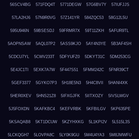
56SCV4BG
571FDQ4T
5771DEGW
57G6BV7Y
57IUFJJS
57LA2HJ6
57N9R0VG
57Z141YR
584ZQC53
58G12L5U
595U946N
59BSESDJ
59FRMR7X
59T11ZKH
5AFUR9TL
5AOPNSAW
5AQL07P2
5ASS9KJO
5AY4N3YE
5B3AF4SH
5CDCU7YL
5CWV233T
5DFYUFZ0
5DKYT31C
5DM253CG
5E4JC1TI
5EXK7A7W
5F447S51
5FMM242C
5FNR39CT
5GEF3377
5GYKO7P3
5H18E5N3
5H4C8VII
5HANI4XK
5HER0XEV
5HNS21Z8
5IFXGJFK
5IITXOZY
5IVSLWGV
5J5FOXDN
5KAFKBC4
5KEFVRBK
5KFBILGV
5KP635PE
5KSAQAB8
5KT1DCUW
5KZYHXKG
5L1KPI2V
5L515L3S
5LCKQGH7
5LOVPA8C
5LY0K9GU
5M4U4YA3
5M8JMWFU