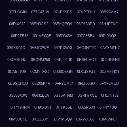
06VLOMOD
0755T7I3
077IRTEG
07ASX5QF
07BDB1DD
07FH6X4N
07TQ4ZU9
07UES9ES
07VPTDH1
08B99MM7
08DIX912
08EH3GS2
08EKQPQ9
08G6A3PD
08HJRZKG
08R2TE13
091V6YQE
0959345H
097C3BE4
09DI9AQ2
09RKK0JO
0A54G2WE
0A7RXWXI
0AG4NTTC
0AYXMFKC
0BO4RLHU
0BOHM258
0BPJ04DK
0BSHJVOT
0C9RGFN6
0CA5T1U9
0CMYI0KC
0D38QEGH
0DCJSPJ1
0DZMHHX1
0E9GCHCU
0EZ05K4R
0FFYUM84
0FLIL6GQ
0FXF2MUD
0G363XJW
0GI31E0A
0GJSAH4M
0GRH7XSL
0H17NT32
0H7Y9RRM
0H9OI0N1
0HYK5SEI
0IA5RSJ3
0IF4Y4UQ
0IM5QCNL
0IUZL33Y
0J6YMSQ9
0JAWX05J
0JMG9NJH