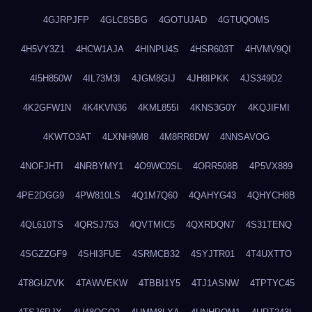
4GJRPJFP
4GLC8SBG
4GOTUJAD
4GTUQOMS
4H5VY3Z1
4HCW1AJA
4HINPU4S
4HSR603T
4HVMV9QI
4I5H850W
4IL73M3I
4JGM8GIJ
4JH8IPKK
4JS349D2
4K2GFW1N
4K4KVN36
4KML855I
4KNS3G0Y
4KQJIFMI
4KWTO3AT
4LXNH9M8
4M8RR8DW
4NNSAVOG
4NOFJHTI
4NRBYMY1
4O9WC0SL
4ORR508B
4P5VX889
4PE2DGG9
4PW810LS
4Q1M7Q60
4QAHYG43
4QHYCH8B
4QL610TS
4QRSJ753
4QVTMIC5
4QXRDQN7
4S31TENQ
4SGZZGF9
4SHI3FUE
4SRMCB32
4SYJTR01
4T4UXTTO
4T8GUZVK
4TAWVEKW
4TBBI1Y5
4TJ1ASNW
4TPTYC45