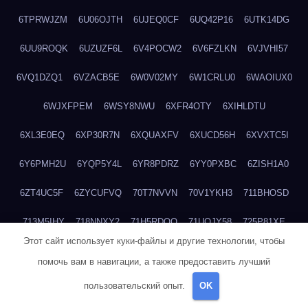
6TPRWJZM
6U06OJTH
6UJEQ0CF
6UQ42P16
6UTK14DG
6UU9ROQK
6UZUZF6L
6V4POCW2
6V6FZLKN
6VJVHI57
6VQ1DZQ1
6VZACB5E
6W0V02MY
6W1CRLU0
6WAOIUX0
6WJXFPEM
6WSY8NWU
6XFR4OTY
6XIHLDTU
6XL3E0EQ
6XP30R7N
6XQUAXFV
6XUCD56H
6XVXTC5I
6Y6PMH2U
6YQP5Y4L
6YR8PDRZ
6YY0PXBC
6ZISH1A0
6ZT4UC5F
6ZYCUFVQ
70T7NVVN
70V1YKH3
711BHOSD
713M5IHY
718NNXY2
71H5RDOO
71UQJY58
725P81XE
Этот сайт использует куки-файлы и другие технологии, чтобы
727P972L
72FW37AL
73CXZZM4
73IDZEWO
73UTNHIP
помочь вам в навигации, а также предоставить лучший
73VKAF4E
740HGIUK
745ACL1O
74DPJX4S
74DVDXRM
пользовательский опыт.
OK