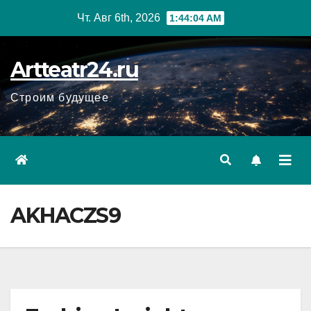
Перейти
Чт. Авг 6th, 2026
1:44:05 AM
к
содержанию
Artteatr24.ru
Строим будущее
AKHACZS9