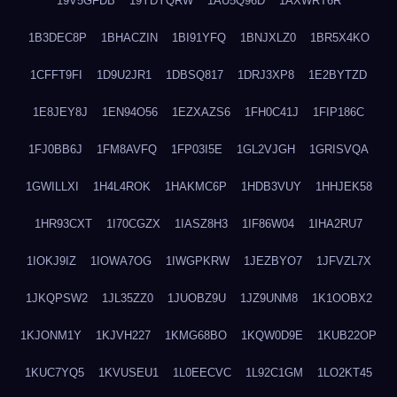
19V5GFDB
19YDYQRW
1AU5Q96D
1AXWRT6R
1B3DEC8P
1BHACZIN
1BI91YFQ
1BNJXLZ0
1BR5X4KO
1CFFT9FI
1D9U2JR1
1DBSQ817
1DRJ3XP8
1E2BYTZD
1E8JEY8J
1EN94O56
1EZXAZS6
1FH0C41J
1FIP186C
1FJ0BB6J
1FM8AVFQ
1FP03I5E
1GL2VJGH
1GRISVQA
1GWILLXI
1H4L4ROK
1HAKMC6P
1HDB3VUY
1HHJEK58
1HR93CXT
1I70CGZX
1IASZ8H3
1IF86W04
1IHA2RU7
1IOKJ9IZ
1IOWA7OG
1IWGPKRW
1JEZBYO7
1JFVZL7X
1JKQPSW2
1JL35ZZ0
1JUOBZ9U
1JZ9UNM8
1K1OOBX2
1KJONM1Y
1KJVH227
1KMG68BO
1KQW0D9E
1KUB22OP
1KUC7YQ5
1KVUSEU1
1L0EECVC
1L92C1GM
1LO2KT45