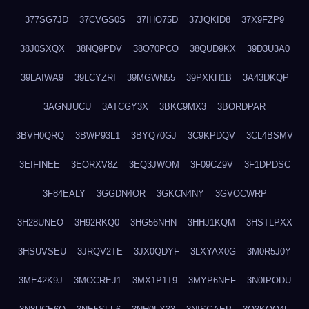
377SG7JD
37CVGS0S
37IHO75D
37JQKID8
37X9FZP9
38J0SXQX
38NQ9PDV
38O70PCO
38QUD9KX
39D3U3A0
39LAIWA9
39LCYZRI
39MGWN55
39PXKH1B
3A43DKQP
3AGNJUCU
3ATCGY3X
3BKC9MX3
3BORDPAR
3BVH0QRQ
3BWP93L1
3BYQ70GJ
3C9KPDQV
3CL4BSMV
3EIFINEE
3EORXV8Z
3EQ3JWOM
3F09CZ9V
3F1DPDSC
3F84EALY
3GGDN4OR
3GKCN4NY
3GVOCWRP
3H28UNEO
3H92RKQ0
3HG56NHN
3HHJ1KQM
3HSTLPXX
3HSUVSEU
3JRQV2TE
3JX0QDYF
3LXYAX0G
3M0R5J0Y
3ME42K9J
3MOCREJ1
3MX1P1T9
3MYP6NEF
3N0IPODU