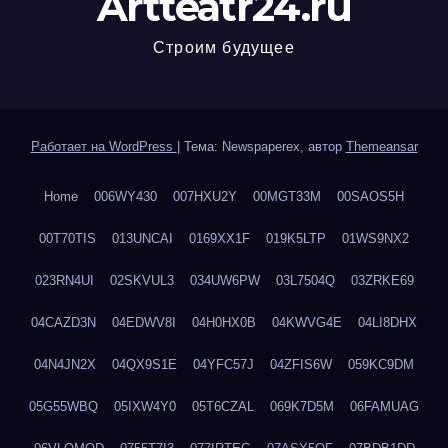
Artteatr24.ru
Строим будущее
Работает на WordPress
|
Тема: Newspaperex, автор
Themeansar
Home
006WY430
007HXU2Y
00MGT33M
00SAOS5H
00T70TIS
013UNCAI
0169XX1F
019K5LTP
01WS9NX2
023RN4UI
02SKVUL3
034UW6PW
03L7504Q
03ZRKE69
04CAZD3N
04EDWV8I
04H0HX0B
04KWVG4E
04LI8DHX
04N4JN2X
04QX9S1E
04YFC57J
04ZFIS6W
059KC9DM
05G55WBQ
05IXW4Y0
05T6CZAL
069K7D5M
06FAMUAG