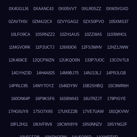
0X4GG1J6
0XAANC43
0XI05VVT
0XLR0SZZ
0XW3VGXD
0ZAVTHSI
0ZM4J2CX
0ZVYGAG2
0ZXS0PVO
105XMS37
10LFO9CA
10SRNZZ2
10ZH1AUS
10ZZI8A5
1103WHO1
11MGVORK
11P2UCTJ
126I93O6
12FS3WHV
12HZ1JWW
12K469CE
12QCPWZN
12UKQO0N
133P7UOC
13COV7L8
14GYHZ3D
14H4A825
14M9BJ75
14NJ13LJ
14PRJLGB
14PRLC85
14WY7OYZ
1546DY9V
15B2SHBQ
15C9WR6H
160ON64P
16P9KSF6
16SBWI43
16U7RZJT
179PIGYE
17HG5UY8
17SO7X9S
17UXEZ2B
17VE7UAW
181QKVNV
18FL2H11
18UVF9V8
19CWX8Y9
19S0NNZV
19SYNG2F