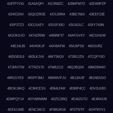
418TPYOG
41A6AQPI
41CR68ZC
428MPM7O
42EW9PZP
42HIOZNV
42QOZROE
437L5RRA
43BE766X
43EEF23E
43IP3TZ3
43OJ1AEY
43SSFXBJ
43U16JLC
43XY7A9N
441OKOJO
4474ZR0W
4489NF37
44AFGVXY
44CGH1H9
44E14L85
44VA5KJF
44XI8AFW
45A3IPS9
4601IURZ
46DGB3L9
46DLKJV6
46KT56QV
4728GJZN
47CQFY0O
47JMVITW
47TRZS70
47W8J2J2
48QJBQ0X
49MZ8W4O
49R1GYE9
49SPF3MJ
49WWVPJU
4B13IA3F
4B1N5SGO
4BOKJ6KQ
4C9HCESS
4D64LFAR
4D90P4CC
4DV2LKB3
4DWPQY14
4DYW6NWM
4DZ5J3RQ
4E402GTO
4E4R43JK
4EE6J1ME
4ENC34CO
4F88GRG8
4FDT5ITF
4GHTKFV1