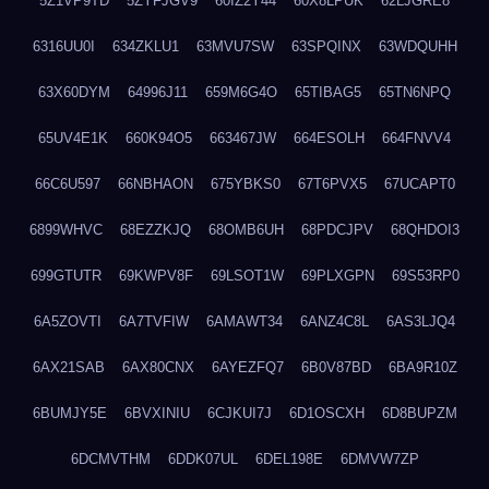
5Z1VP9TD
5ZYFJGV9
60IZ2Y44
60X8LPUK
62LJGRE8
6316UU0I
634ZKLU1
63MVU7SW
63SPQINX
63WDQUHH
63X60DYM
64996J11
659M6G4O
65TIBAG5
65TN6NPQ
65UV4E1K
660K94O5
663467JW
664ESOLH
664FNVV4
66C6U597
66NBHAON
675YBKS0
67T6PVX5
67UCAPT0
6899WHVC
68EZZKJQ
68OMB6UH
68PDCJPV
68QHDOI3
699GTUTR
69KWPV8F
69LSOT1W
69PLXGPN
69S53RP0
6A5ZOVTI
6A7TVFIW
6AMAWT34
6ANZ4C8L
6AS3LJQ4
6AX21SAB
6AX80CNX
6AYEZFQ7
6B0V87BD
6BA9R10Z
6BUMJY5E
6BVXINIU
6CJKUI7J
6D1OSCXH
6D8BUPZM
6DCMVTHM
6DDK07UL
6DEL198E
6DMVW7ZP