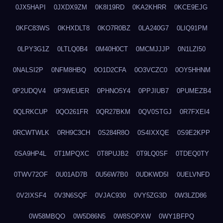
0JX5HAPI
0JXDX9ZM
0K8I19RD
0KA2KHRR
0KCE9EJG
0KFC83WS
0KHXDLT8
0KO7R0BZ
0LA240G7
0LIQ91PM
0LPY3G1Z
0LTLQ0B4
0M40H0CT
0MCMJJJP
0N1LZI50
0NALSI2P
0NFM8HBQ
0O1D2CFA
0O3VCZC0
0OY5HHNM
0P2UDQV4
0P3WEUER
0PHNO5Y4
0PPJIUB7
0PUMEZB4
0QLRKCUP
0QO261FR
0QR27BKM
0QV0STGJ
0R7FXEI4
0RCWTWLK
0RH9C3CH
0S284R8O
0S4IXXQE
0S9E2KPP
0SA9HP4L
0T1MPQXC
0T8PUJB2
0T9LQ0SF
0TDEQ0TY
0TWV72OF
0U01AD7B
0U56W7B0
0UDKWD5I
0UELVNFD
0V2IXSF4
0V3N6SQF
0VJAC930
0VY5ZG3D
0W3LZD86
0W58MBQO
0W5D86N5
0W8SOPXW
0WY1BFPQ