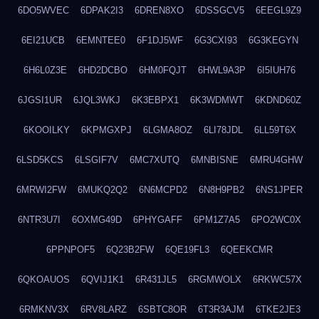
6DO5WVEC
6DPAK2I3
6DREN8XO
6DSSGCV5
6EEGL9Z9
6EI21UCB
6EMNTEE0
6F1DJ5WF
6G3CXI93
6G3KEGYN
6H6L0Z3E
6HD2DCBO
6HM0FQJT
6HWL9A3P
6I5IUH76
6JGSI1UR
6JQL3WKJ
6K3EBPX1
6K3WDMWT
6KDND60Z
6KOOILKY
6KPMGXPJ
6LGMA8OZ
6LI78JDL
6LL59T6X
6LSD5KCS
6LSGIF7V
6MC7XUTQ
6MNBISNE
6MRU4GHW
6MRWI2FW
6MUKQ2Q2
6N6MCPD2
6N8H9PB2
6NS1JPER
6NTR3U7I
6OXMG49D
6PHYGAFF
6PM1Z7A5
6PO2WC0X
6PPNPOF5
6Q23B2FW
6QE19FL3
6QEEKCMR
6QKOAUOS
6QVIJ1K1
6R431JL5
6RGMWOLX
6RKWC57X
6RMKNV3X
6RV8LARZ
6SBTC8OR
6T3R3AJM
6TKE2JE3