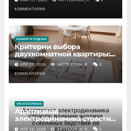
КОММЕНТАРИИ
РЕМОНТ И ОТДЕЛКА
Критерии выбора
двухкомнатной квартиры:
планировка, площадь,
АПР 23, 2026
ARTTEATR24_R
0
состояние и документация
КОММЕНТАРИИ
UNCATEGORISED
Адаптивная
электродинамика страсти:
влияние анализа
АПР 16, 2026
ARTTEATR24_R
0