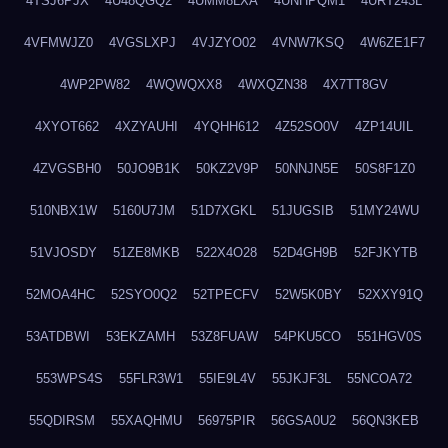
4TSJ6PJX
4U48QGQ2
4UMM8LXA
4UNHPQM1
4URT243L
4VFMWJZ0
4VGSLXPJ
4VJZYO02
4VNW7KSQ
4W6ZE1F7
4WP2PW82
4WQWQXX8
4WXQZN38
4X7TT8GV
4XYOT662
4XZYAUHI
4YQHH612
4Z52SO0V
4ZP14UIL
4ZVGSBH0
50JO9B1K
50KZ2V9P
50NNJN5E
50S8F1Z0
510NBX1W
5160U7JM
51D7XGKL
51JUGSIB
51MY24WU
51VJOSDY
51ZE8MKB
522X4O28
52D4GH9B
52FJKYTB
52MOA4HC
52SYO0Q2
52TPECFV
52W5K0BY
52XXY91Q
53ATDBWI
53EKZAMH
53Z8FUAW
54PKU5CO
551HGV0S
553WPS4S
55FLR3W1
55IE9L4V
55JKJF3L
55NCOA72
55QDIRSM
55XAQHMU
56975PIR
56GSA0U2
56QN3KEB