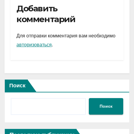
e
er
at
ail
р
Добавить
gr
s
а
комментарий
a
A
в
m
p
и
Для отправки комментария вам необходимо
p
ть
авторизоваться
.
Поиск
Поиск