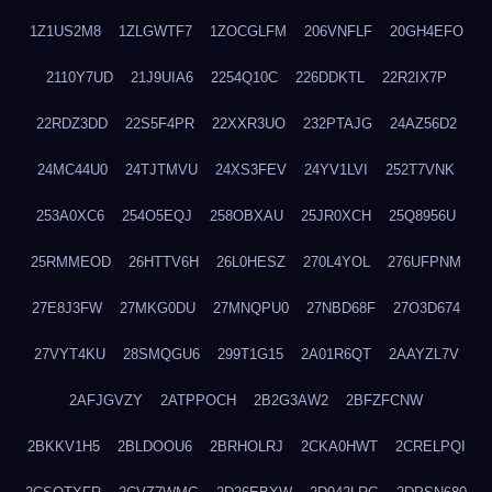
1Z1US2M8
1ZLGWTF7
1ZOCGLFM
206VNFLF
20GH4EFO
2110Y7UD
21J9UIA6
2254Q10C
226DDKTL
22R2IX7P
22RDZ3DD
22S5F4PR
22XXR3UO
232PTAJG
24AZ56D2
24MC44U0
24TJTMVU
24XS3FEV
24YV1LVI
252T7VNK
253A0XC6
254O5EQJ
258OBXAU
25JR0XCH
25Q8956U
25RMMEOD
26HTTV6H
26L0HESZ
270L4YOL
276UFPNM
27E8J3FW
27MKG0DU
27MNQPU0
27NBD68F
27O3D674
27VYT4KU
28SMQGU6
299T1G15
2A01R6QT
2AAYZL7V
2AFJGVZY
2ATPPOCH
2B2G3AW2
2BFZFCNW
2BKKV1H5
2BLDOOU6
2BRHOLRJ
2CKA0HWT
2CRELPQI