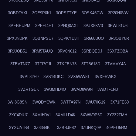
3N8UCE6Q
3NE5SFF6
3NH0FX33
3NISGAEP
3O3KQQ4F
3OBDFAXI
3OE9P0KI
3OPSZTYE
3OSK46GW
3P20H0VW
3PEBEUPM
3PFEI4E1
3PHQ0AXL
3PJX8KV3
3PWL81U6
3PX3NDPK
3QBNPSU7
3QPKYD3H
3R660UUO
3R8OBY8R
3RJJOB51
3RM5TAUQ
3RV0N612
3SRBQEDJ
3SXFZOBA
3TBVTN7Z
3TFI7CJL
3TKFBN73
3TTB618D
3TVMVY4A
3VPL82H9
3VS14DKC
3VX5WW8T
3VXFRWKX
3VZRTGEK
3W3MHD4O
3WAD8W9N
3WDTF1N3
3WI8G8SN
3WQDYCWK
3WTTA97N
3WU70G19
3X71FE60
3XC4DIU7
3XMIH0VI
3XMLLD4K
3XWW9P5D
3Y2Z2FMH
3YXUATB4
3Z3344KT
3ZBBJF82
3ZUNKQ9P
40PEO5RM