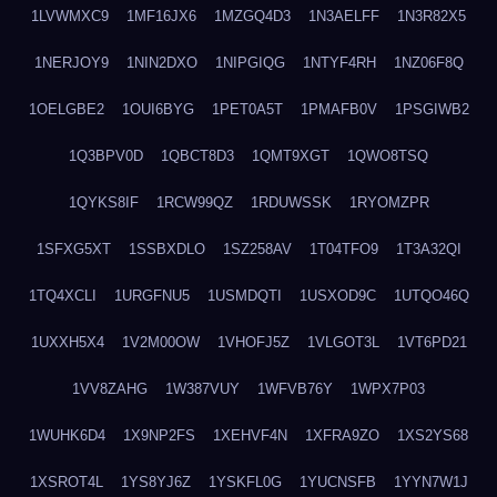
1LVWMXC9
1MF16JX6
1MZGQ4D3
1N3AELFF
1N3R82X5
1NERJOY9
1NIN2DXO
1NIPGIQG
1NTYF4RH
1NZ06F8Q
1OELGBE2
1OUI6BYG
1PET0A5T
1PMAFB0V
1PSGIWB2
1Q3BPV0D
1QBCT8D3
1QMT9XGT
1QWO8TSQ
1QYKS8IF
1RCW99QZ
1RDUWSSK
1RYOMZPR
1SFXG5XT
1SSBXDLO
1SZ258AV
1T04TFO9
1T3A32QI
1TQ4XCLI
1URGFNU5
1USMDQTI
1USXOD9C
1UTQO46Q
1UXXH5X4
1V2M00OW
1VHOFJ5Z
1VLGOT3L
1VT6PD21
1VV8ZAHG
1W387VUY
1WFVB76Y
1WPX7P03
1WUHK6D4
1X9NP2FS
1XEHVF4N
1XFRA9ZO
1XS2YS68
1XSROT4L
1YS8YJ6Z
1YSKFL0G
1YUCNSFB
1YYN7W1J