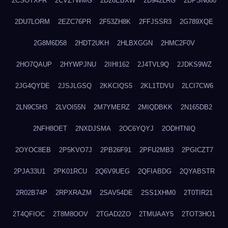
2CSOTXFR
2CVZ7WMG
2D26EBXW
2D942LRG
2DPSN680
2DU7LORM
2EZC76PR
2F53ZH8K
2FFJSSR3
2G789XQE
2G8M6D58
2HDT2UKH
2HLBXGGN
2HMC2F0V
2HO7QAUP
2HYWPJNU
2IIHI162
2J4TVL9Q
2JDKS9WZ
2JG4QYDE
2JSJLGSQ
2KKCIQS5
2KL1TDVU
2LCI7CW6
2LN9C5H3
2LVOI55N
2M7YMERZ
2MIQDBKK
2N165DB2
2NFH8OET
2NXDJSMA
2OC6YQYJ
2ODHTNIQ
2OYOC8EB
2P5KVO7J
2PB26F91
2PFU2MB3
2PGICZT7
2PJA33U1
2PK01RCU
2Q6V9UEG
2QFIABDG
2QYABSTR
2R02B74P
2RPXRAZM
2SAV54DE
2SS1XHM0
2T0TIR21
2T4QFIOC
2T8M8OOV
2TGAD2ZO
2TMUAAY5
2TOT3HO1