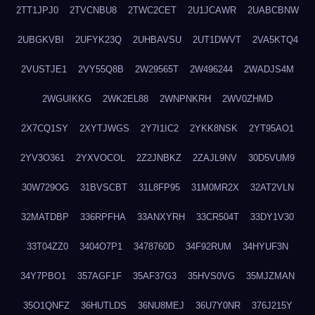
2TT1JPJ0
2TVCNBU8
2TWC2CET
2U1JCAWR
2UABCBNW
2UBGKVBI
2UFYK23Q
2UHBAVSU
2UT1DWVT
2VA5KTQ4
2VUSTJE1
2VY55Q8B
2W29565T
2W496244
2WADJS4M
2WGUIKKG
2WK2EL88
2WNPNKRH
2WV0ZHMD
2X7CQ1SY
2XYTJWGS
2Y7I1IC2
2YKK8NSK
2YT95AO1
2YV3O361
2YXVOCOL
2Z2JNBKZ
2ZAJL9NV
30D5VUM9
30W729OG
31BVSCBT
31L8FP95
31M0MR2X
32AT2VLN
32MATDBP
336RPFHA
33ANXYRH
33CR504T
33DY1V30
33T04ZZ0
3404O7P1
3478760D
34F92RUM
34HYUF3N
34Y7PBO1
357AGF1F
35AF37G3
35HVS0VG
35MJZMAN
35O1QNFZ
36HUTLDS
36NU8MEJ
36U7Y0NR
376J215Y