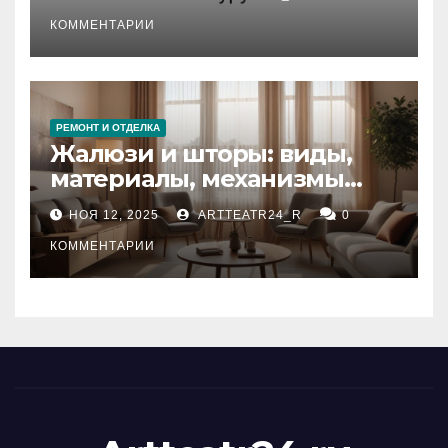
стихийных бедствий на
тезауруса
КОММЕНТАРИИ
РЕМОНТ И ОТДЕЛКА
Жалюзи и шторы: виды,
материалы, механизмы
управления и уход
НОЯ 12, 2025
ARTTEATR24_R
0
КОММЕНТАРИИ