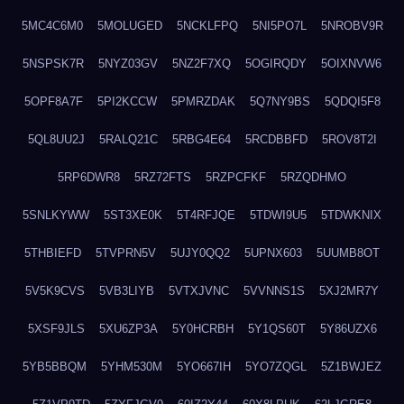
5MC4C6M0
5MOLUGED
5NCKLFPQ
5NI5PO7L
5NROBV9R
5NSPSK7R
5NYZ03GV
5NZ2F7XQ
5OGIRQDY
5OIXNVW6
5OPF8A7F
5PI2KCCW
5PMRZDAK
5Q7NY9BS
5QDQI5F8
5QL8UU2J
5RALQ21C
5RBG4E64
5RCDBBFD
5ROV8T2I
5RP6DWR8
5RZ72FTS
5RZPCFKF
5RZQDHMO
5SNLKYWW
5ST3XE0K
5T4RFJQE
5TDWI9U5
5TDWKNIX
5THBIEFD
5TVPRN5V
5UJY0QQ2
5UPNX603
5UUMB8OT
5V5K9CVS
5VB3LIYB
5VTXJVNC
5VVNNS1S
5XJ2MR7Y
5XSF9JLS
5XU6ZP3A
5Y0HCRBH
5Y1QS60T
5Y86UZX6
5YB5BBQM
5YHM530M
5YO667IH
5YO7ZQGL
5Z1BWJEZ