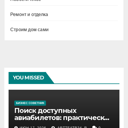
Ремонт и отделка
Строим дом сами
YOU MISSED
БИЗНЕС СОВЕТНИК
Поиск доступных
авиабилетов: практические
рекомендации
ИЮН 17, 2026
ARTTEATR24_R
0