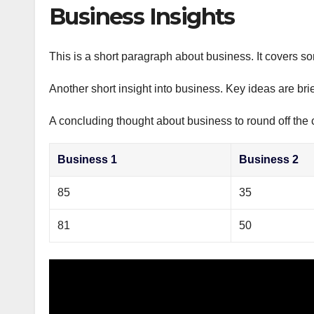
р
Business Insights
p
а
p
в
This is a short paragraph about business. It covers s
и
Another short insight into business. Key ideas are bri
т
ь
A concluding thought about business to round off the 
Business 1
Business 2
85
35
81
50