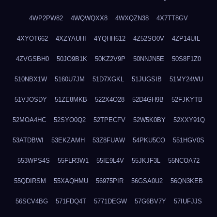
4WP2PW82
4WQWQXX8
4WXQZN38
4X7TT8GV
4XYOT662
4XZYAUHI
4YQHH612
4Z52SO0V
4ZP14UIL
4ZVGSBH0
50JO9B1K
50KZ2V9P
50NNJN5E
50S8F1Z0
510NBX1W
5160U7JM
51D7XGKL
51JUGSIB
51MY24WU
51VJOSDY
51ZE8MKB
522X4O28
52D4GH9B
52FJKYTB
52MOA4HC
52SYO0Q2
52TPECFV
52W5K0BY
52XXY91Q
53ATDBWI
53EKZAMH
53Z8FUAW
54PKU5CO
551HGV0S
553WPS4S
55FLR3W1
55IE9L4V
55JKJF3L
55NCOA72
55QDIRSM
55XAQHMU
56975PIR
56GSA0U2
56QN3KEB
56SCV4BG
571FDQ4T
5771DEGW
57G6BV7Y
57IUFJJS