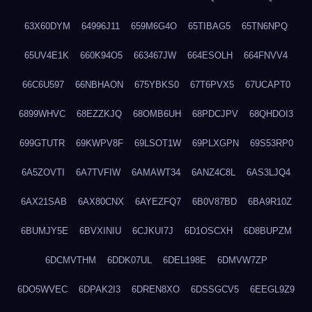
63X60DYM
64996J11
659M6G4O
65TIBAG5
65TN6NPQ
65UV4E1K
660K94O5
663467JW
664ESOLH
664FNVV4
66C6U597
66NBHAON
675YBKS0
67T6PVX5
67UCAPT0
6899WHVC
68EZZKJQ
68OMB6UH
68PDCJPV
68QHDOI3
699GTUTR
69KWPV8F
69LSOT1W
69PLXGPN
69S53RP0
6A5ZOVTI
6A7TVFIW
6AMAWT34
6ANZ4C8L
6AS3LJQ4
6AX21SAB
6AX80CNX
6AYEZFQ7
6B0V87BD
6BA9R10Z
6BUMJY5E
6BVXINIU
6CJKUI7J
6D1OSCXH
6D8BUPZM
6DCMVTHM
6DDK07UL
6DEL198E
6DMVW7ZP
6DO5WVEC
6DPAK2I3
6DREN8XO
6DSSGCV5
6EEGL9Z9