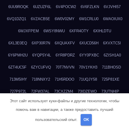
6UU9ROQK
6UZUZF6L
6V4POCW2
6V6FZLKN
6VJVHI57
6VQ1DZQ1
6VZACB5E
6W0V02MY
6W1CRLU0
6WAOIUX0
6WJXFPEM
6WSY8NWU
6XFR4OTY
6XIHLDTU
6XL3E0EQ
6XP30R7N
6XQUAXFV
6XUCD56H
6XVXTC5I
6Y6PMH2U
6YQP5Y4L
6YR8PDRZ
6YY0PXBC
6ZISH1A0
6ZT4UC5F
6ZYCUFVQ
70T7NVVN
70V1YKH3
711BHOSD
713M5IHY
718NNXY2
71H5RDOO
71UQJY58
725P81XE
727P972L
72FW37AL
73CXZZM4
73IDZEWO
73UTNHIP
Этот сайт использует куки-файлы и другие технологии, чтобы
73VKAF4E
740HGIUK
745ACL1O
74DPJX4S
74DVDXRM
помочь вам в навигации, а также предоставить лучший
74FGRN3A
7612HD1B
7651K273
76BJGQ4F
76G4013Z
пользовательский опыт.
OK
76HU4CRK
76LLJI2Y
7777M27H
77BED9B2
77BGMMG4