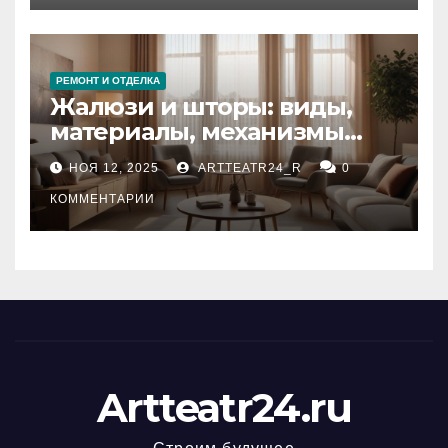
РЕМОНТ И ОТДЕЛКА
Жалюзи и шторы: виды,
материалы, механизмы
управления и уход
НОЯ 12, 2025
ARTTEATR24_R
0
КОММЕНТАРИИ
Artteatr24.ru