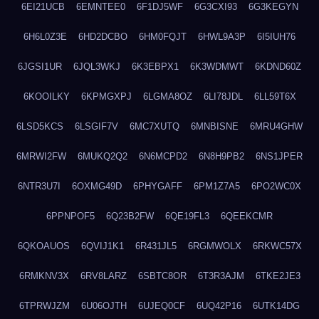
6EI21UCB
6EMNTEE0
6F1DJ5WF
6G3CXI93
6G3KEGYN
6H6L0Z3E
6HD2DCBO
6HM0FQJT
6HWL9A3P
6I5IUH76
6JGSI1UR
6JQL3WKJ
6K3EBPX1
6K3WDMWT
6KDND60Z
6KOOILKY
6KPMGXPJ
6LGMA8OZ
6LI78JDL
6LL59T6X
6LSD5KCS
6LSGIF7V
6MC7XUTQ
6MNBISNE
6MRU4GHW
6MRWI2FW
6MUKQ2Q2
6N6MCPD2
6N8H9PB2
6NS1JPER
6NTR3U7I
6OXMG49D
6PHYGAFF
6PM1Z7A5
6PO2WC0X
6PPNPOF5
6Q23B2FW
6QE19FL3
6QEEKCMR
6QKOAUOS
6QVIJ1K1
6R431JL5
6RGMWOLX
6RKWC57X
6RMKNV3X
6RV8LARZ
6SBTC8OR
6T3R3AJM
6TKE2JE3
6TPRWJZM
6U06OJTH
6UJEQ0CF
6UQ42P16
6UTK14DG