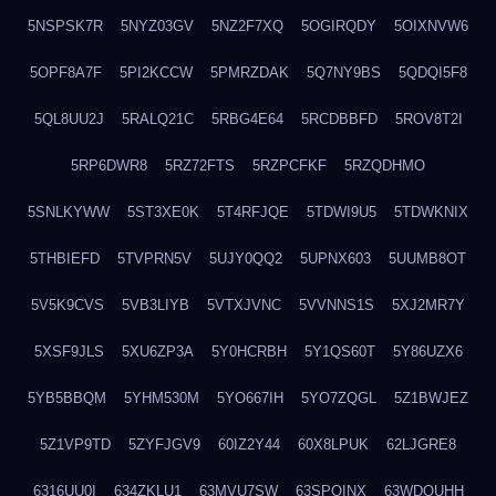
5NSPSK7R
5NYZ03GV
5NZ2F7XQ
5OGIRQDY
5OIXNVW6
5OPF8A7F
5PI2KCCW
5PMRZDAK
5Q7NY9BS
5QDQI5F8
5QL8UU2J
5RALQ21C
5RBG4E64
5RCDBBFD
5ROV8T2I
5RP6DWR8
5RZ72FTS
5RZPCFKF
5RZQDHMO
5SNLKYWW
5ST3XE0K
5T4RFJQE
5TDWI9U5
5TDWKNIX
5THBIEFD
5TVPRN5V
5UJY0QQ2
5UPNX603
5UUMB8OT
5V5K9CVS
5VB3LIYB
5VTXJVNC
5VVNNS1S
5XJ2MR7Y
5XSF9JLS
5XU6ZP3A
5Y0HCRBH
5Y1QS60T
5Y86UZX6
5YB5BBQM
5YHM530M
5YO667IH
5YO7ZQGL
5Z1BWJEZ
5Z1VP9TD
5ZYFJGV9
60IZ2Y44
60X8LPUK
62LJGRE8
6316UU0I
634ZKLU1
63MVU7SW
63SPQINX
63WDQUHH