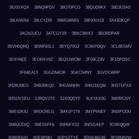
38J0SXQX
38NQ9PDV
38O70PCO
38QUD9KX
39D3U3A0
39LAIWA9
39LCYZRI
39MGWN55
39PXKH1B
3A43DKQP
3AGNJUCU
3ATCGY3X
3BKC9MX3
3BORDPAR
3BVH0QRQ
3BWP93L1
3BYQ70GJ
3C9KPDQV
3CL4BSMV
3EIFINEE
3EORXV8Z
3EQ3JWOM
3F09CZ9V
3F1DPDSC
3F84EALY
3GGDN4OR
3GKCN4NY
3GVOCWRP
3H28UNEO
3H92RKQ0
3HG56NHN
3HHJ1KQM
3HSTLPXX
3HSUVSEU
3JRQV2TE
3JX0QDYF
3LXYAX0G
3M0R5J0Y
3ME42K9J
3MOCREJ1
3MX1P1T9
3MYP6NEF
3N0IPODU
3N8UCE6Q
3NE5SFF6
3NH0FX33
3NISGAEP
3O3KQQ4F
3OBDFAXI
3OE9P0KI
3OPSZTYE
3OSK46GW
3P20H0VW