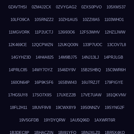
0ZAVTHSI
0ZM4J2CX
0ZVYGAG2
0ZXS0PVO
105XMS37
10LFO9CA
10SRNZZ2
10ZH1AUS
10ZZI8A5
1103WHO1
11MGVORK
11P2UCTJ
126I93O6
12FS3WHV
12HZ1JWW
12K469CE
12QCPWZN
12UKQO0N
133P7UOC
13COV7L8
14GYHZ3D
14H4A825
14M9BJ75
14NJ13LJ
14PRJLGB
14PRLC85
14WY7OYZ
1546DY9V
15B2SHBQ
15C9WR6H
160ON64P
16P9KSF6
16SBWI43
16U7RZJT
179PIGYE
17HG5UY8
17SO7X9S
17UXEZ2B
17VE7UAW
181QKVNV
18FL2H11
18UVF9V8
19CWX8Y9
19S0NNZV
19SYNG2F
19V5GFDB
19YDYQRW
1AU5Q96D
1AXWRT6R
1B3DEC8P
1BHACZIN
1BI91YFQ
1BNJXLZ0
1BR5X4KO