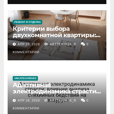
РЕМОНТ И ОТДЕЛКА
Критерии выбора
двухкомнатной квартиры:
планировка, площадь,
АПР 23, 2026
ARTTEATR24_R
0
состояние и документация
КОММЕНТАРИИ
UNCATEGORISED
Адаптивная
электродинамика страсти:
влияние анализа
АПР 16, 2026
ARTTEATR24_R
0
стихийных бедствий на
тезауруса
КОММЕНТАРИИ