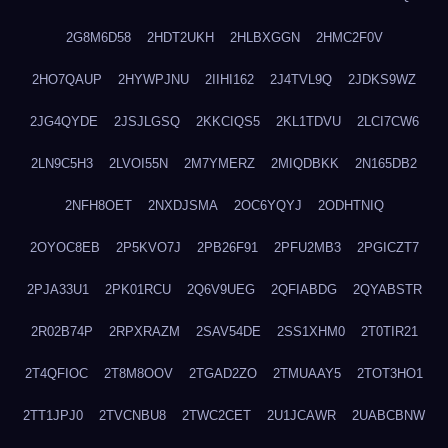
2G8M6D58
2HDT2UKH
2HLBXGGN
2HMC2F0V
2HO7QAUP
2HYWPJNU
2IIHI162
2J4TVL9Q
2JDKS9WZ
2JG4QYDE
2JSJLGSQ
2KKCIQS5
2KL1TDVU
2LCI7CW6
2LN9C5H3
2LVOI55N
2M7YMERZ
2MIQDBKK
2N165DB2
2NFH8OET
2NXDJSMA
2OC6YQYJ
2ODHTNIQ
2OYOC8EB
2P5KVO7J
2PB26F91
2PFU2MB3
2PGICZT7
2PJA33U1
2PK01RCU
2Q6V9UEG
2QFIABDG
2QYABSTR
2R02B74P
2RPXRAZM
2SAV54DE
2SS1XHM0
2T0TIR21
2T4QFIOC
2T8M8OOV
2TGAD2ZO
2TMUAAY5
2TOT3HO1
2TT1JPJ0
2TVCNBU8
2TWC2CET
2U1JCAWR
2UABCBNW