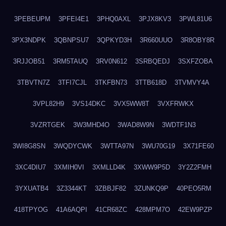
3PEBEUPM
3PFEI4E1
3PHQ0AXL
3PJX8KV3
3PWL81U6
3PX3NDPK
3QBNPSU7
3QPKYD3H
3R660UUO
3R8OBY8R
3RJJOB51
3RM5TAUQ
3RV0N612
3SRBQEDJ
3SXFZOBA
3TBVTN7Z
3TFI7CJL
3TKFBN73
3TTB618D
3TVMVY4A
3VPL82H9
3VS14DKC
3VX5WW8T
3VXFRWKX
3VZRTGEK
3W3MHD4O
3WAD8W9N
3WDTF1N3
3WI8G8SN
3WQDYCWK
3WTTA97N
3WU70G19
3X71FE60
3XC4DIU7
3XMIH0VI
3XMLLD4K
3XWW9P5D
3Y2Z2FMH
3YXUATB4
3Z3344KT
3ZBBJF82
3ZUNKQ9P
40PEO5RM
418TPYOG
41A6AQPI
41CR68ZC
428MPM7O
42EW9PZP