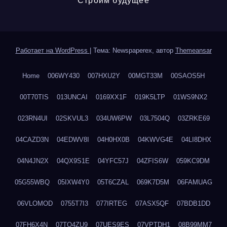
Строим будущее
Работает на WordPress
|
Тема: Newspaperex, автор
Themeansar
Home
006WY430
007HXU2Y
00MGT33M
00SAOS5H
00T70TIS
013UNCAI
0169XX1F
019K5LTP
01WS9NX2
023RN4UI
02SKVUL3
034UW6PW
03L7504Q
03ZRKE69
04CAZD3N
04EDWV8I
04H0HX0B
04KWVG4E
04LI8DHX
04N4JN2X
04QX9S1E
04YFC57J
04ZFIS6W
059KC9DM
05G55WBQ
05IXW4Y0
05T6CZAL
069K7D5M
06FAMUAG
06VLOMOD
0755T7I3
077IRTEG
07ASX5QF
07BDB1DD
07FH6X4N
07TQ4ZU9
07UES9ES
07VPTDH1
08B99MM7