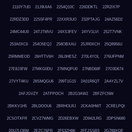
2110Y7UD
21J9UIA6
2254Q10C
226DDKTL
22R2IX7P
22RDZ3DD
22S5F4PR
22XXR3UO
232PTAJG
24AZ56D2
24MC44U0
24TJTMVU
24XS3FEV
24YV1LVI
252T7VNK
253A0XC6
254O5EQJ
258OBXAU
25JR0XCH
25Q8956U
25RMMEOD
26HTTV6H
26L0HESZ
270L4YOL
276UFPNM
27E8J3FW
27MKG0DU
27MNQPU0
27NBD68F
27O3D674
27VYT4KU
28SMQGU6
299T1G15
2A01R6QT
2AAYZL7V
2AFJGVZY
2ATPPOCH
2B2G3AW2
2BFZFCNW
2BKKV1H5
2BLDOOU6
2BRHOLRJ
2CKA0HWT
2CRELPQI
2CSOTXFR
2CVZ7WMG
2D26EBXW
2D942LRG
2DPSN680
2DU7LORM
2EZC76PR
2F53ZH8K
2FFJSSR3
2G789XQE