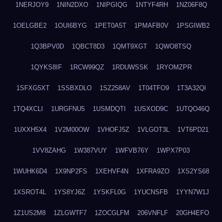
1NERJOY9
1NIN2DXO
1NIPGIQG
1NTYF4RH
1NZ06F8Q
1OELGBE2
1OUI6BYG
1PET0A5T
1PMAFB0V
1PSGIWB2
1Q3BPV0D
1QBCT8D3
1QMT9XGT
1QWO8TSQ
1QYKS8IF
1RCW99QZ
1RDUWSSK
1RYOMZPR
1SFXG5XT
1SSBXDLO
1SZ258AV
1T04TFO9
1T3A32QI
1TQ4XCLI
1URGFNU5
1USMDQTI
1USXOD9C
1UTQO46Q
1UXXH5X4
1V2M00OW
1VHOFJ5Z
1VLGOT3L
1VT6PD21
1VV8ZAHG
1W387VUY
1WFVB76Y
1WPX7P03
1WUHK6D4
1X9NP2FS
1XEHVF4N
1XFRA9ZO
1XS2YS68
1XSROT4L
1YS8YJ6Z
1YSKFL0G
1YUCNSFB
1YYN7W1J
1Z1US2M8
1ZLGWTF7
1ZOCGLFM
206VNFLF
20GH4EFO