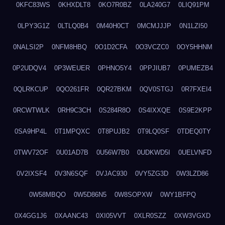
0KFC83WS
0KHXDLT8
0KO7R0BZ
0LA240G7
0LIQ91PM
0LPY3G1Z
0LTLQ0B4
0M40H0CT
0MCMJJJP
0N1LZI50
0NALSI2P
0NFM8HBQ
0O1D2CFA
0O3VCZC0
0OY5HHNM
0P2UDQV4
0P3WEUER
0PHNO5Y4
0PPJIUB7
0PUMEZB4
0QLRKCUP
0QO261FR
0QR27BKM
0QV0STGJ
0R7FXEI4
0RCWTWLK
0RH9C3CH
0S284R8O
0S4IXXQE
0S9E2KPP
0SA9HP4L
0T1MPQXC
0T8PUJB2
0T9LQ0SF
0TDEQ0TY
0TWV72OF
0U01AD7B
0U56W7B0
0UDKWD5I
0UELVNFD
0V2IXSF4
0V3N6SQF
0VJAC930
0VY5ZG3D
0W3LZD86
0W58MBQO
0W5D86N5
0W8SOPXW
0WY1BFPQ
0X4GG1J6
0XAANC43
0XI05VVT
0XLR0SZZ
0XW3VGXD