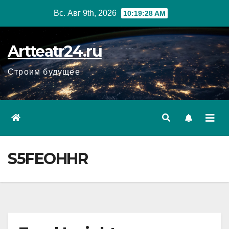
Перейти
Вс. Авг 9th, 2026
10:19:29 AM
к
содержанию
Artteatr24.ru
Строим будущее
S5FEOHHR