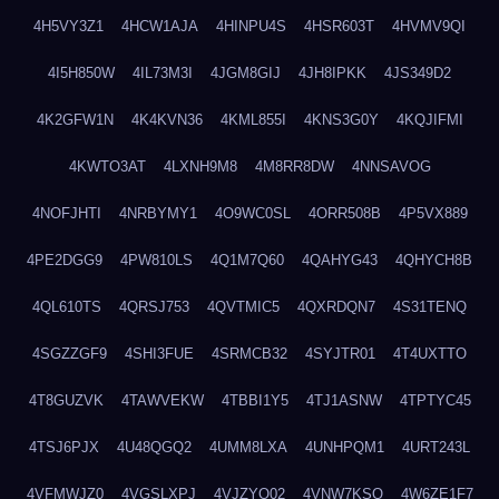
4H5VY3Z1
4HCW1AJA
4HINPU4S
4HSR603T
4HVMV9QI
4I5H850W
4IL73M3I
4JGM8GIJ
4JH8IPKK
4JS349D2
4K2GFW1N
4K4KVN36
4KML855I
4KNS3G0Y
4KQJIFMI
4KWTO3AT
4LXNH9M8
4M8RR8DW
4NNSAVOG
4NOFJHTI
4NRBYMY1
4O9WC0SL
4ORR508B
4P5VX889
4PE2DGG9
4PW810LS
4Q1M7Q60
4QAHYG43
4QHYCH8B
4QL610TS
4QRSJ753
4QVTMIC5
4QXRDQN7
4S31TENQ
4SGZZGF9
4SHI3FUE
4SRMCB32
4SYJTR01
4T4UXTTO
4T8GUZVK
4TAWVEKW
4TBBI1Y5
4TJ1ASNW
4TPTYC45
4TSJ6PJX
4U48QGQ2
4UMM8LXA
4UNHPQM1
4URT243L
4VFMWJZ0
4VGSLXPJ
4VJZYO02
4VNW7KSQ
4W6ZE1F7