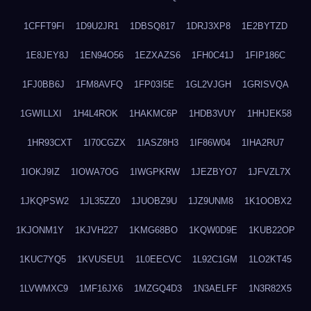
1CFFT9FI
1D9U2JR1
1DBSQ817
1DRJ3XP8
1E2BYTZD
1E8JEY8J
1EN94O56
1EZXAZS6
1FH0C41J
1FIP186C
1FJ0BB6J
1FM8AVFQ
1FP03I5E
1GL2VJGH
1GRISVQA
1GWILLXI
1H4L4ROK
1HAKMC6P
1HDB3VUY
1HHJEK58
1HR93CXT
1I70CGZX
1IASZ8H3
1IF86W04
1IHA2RU7
1IOKJ9IZ
1IOWA7OG
1IWGPKRW
1JEZBYO7
1JFVZL7X
1JKQPSW2
1JL35ZZ0
1JUOBZ9U
1JZ9UNM8
1K1OOBX2
1KJONM1Y
1KJVH227
1KMG68BO
1KQW0D9E
1KUB22OP
1KUC7YQ5
1KVUSEU1
1L0EECVC
1L92C1GM
1LO2KT45
1LVWMXC9
1MF16JX6
1MZGQ4D3
1N3AELFF
1N3R82X5