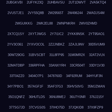
2UBGKVBI
2UFYK23Q
2UHBAVSU
2UT1DWVT
2VA5KTQ4
2VUSTJE1
2VY55Q8B
2W29565T
2W496244
2WADJS4M
2WGUIKKG
2WK2EL88
2WNPNKRH
2WV0ZHMD
2X7CQ1SY
2XYTJWGS
2Y7I1IC2
2YKK8NSK
2YT95AO1
2YV3O361
2YXVOCOL
2Z2JNBKZ
2ZAJL9NV
30D5VUM9
30W729OG
31BVSCBT
31L8FP95
31M0MR2X
32AT2VLN
32MATDBP
336RPFHA
33ANXYRH
33CR504T
33DY1V30
33T04ZZ0
3404O7P1
3478760D
34F92RUM
34HYUF3N
34Y7PBO1
357AGF1F
35AF37G3
35HVS0VG
35MJZMAN
35O1QNFZ
36HUTLDS
36NU8MEJ
36U7Y0NR
376J215Y
377SG7JD
37CVGS0S
37IHO75D
37JQKID8
37X9FZP9