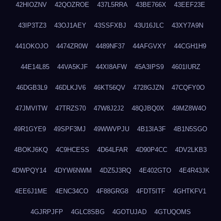
42HIOZNV
42QOZROE
437L5RRA
43BE766X
43EEF23E
43IP3TZ3
43OJ1AEY
43SSFXBJ
43U16JLC
43XY7A9N
441OKOJO
4474ZR0W
4489NF37
44AFGVXY
44CGH1H9
44E14L85
44VA5KJF
44XI8AFW
45A3IPS9
4601IURZ
46DGB3L9
46DLKJV6
46KT56QV
4728GJZN
47CQFY0O
47JMVITW
47TRZS70
47W8J2J2
48QJBQ0X
49MZ8W4O
49R1GYE9
49SPF3MJ
49WWVPJU
4B13IA3F
4B1N5SGO
4BOKJ6KQ
4C9HCESS
4D64LFAR
4D90P4CC
4DV2LKB3
4DWPQY14
4DYW6NWM
4DZ5J3RQ
4E402GTO
4E4R43JK
4EE6J1ME
4ENC34CO
4F88GRG8
4FDT5ITF
4GHTKFV1
4GJRPJFP
4GLC8SBG
4GOTUJAD
4GTUQOMS