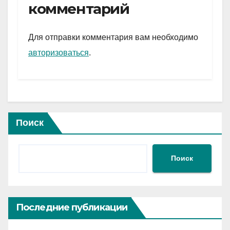
gr
s
а
комментарий
a
A
в
m
p
и
Для отправки комментария вам необходимо
p
ть
авторизоваться
.
Поиск
Поиск
Последние публикации