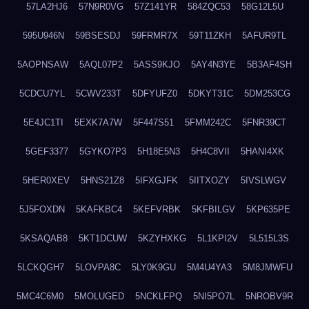
57LA2HJ6
57N9R0VG
57Z141YR
584ZQC53
58G12L5U
595U946N
59BSESDJ
59FRMR7X
59T11ZKH
5AFUR9TL
5AOPNSAW
5AQL07P2
5ASS9KJO
5AY4N3YE
5B3AF4SH
5CDCU7YL
5CWV233T
5DFYUFZ0
5DKYT31C
5DM253CG
5E4JC1TI
5EXK7A7W
5F447S51
5FMM242C
5FNR39CT
5GEF3377
5GYKO7P3
5H18E5N3
5H4C8VII
5HANI4XK
5HER0XEV
5HNS21Z8
5IFXGJFK
5IITXOZY
5IVSLWGV
5J5FOXDN
5KAFKBC4
5KEFVRBK
5KFBILGV
5KP635PE
5KSAQAB8
5KT1DCUW
5KZYHXKG
5L1KPI2V
5L515L3S
5LCKQGH7
5LOVPA8C
5LY0K9GU
5M4U4YA3
5M8JMWFU
5MC4C6M0
5MOLUGED
5NCKLFPQ
5NI5PO7L
5NROBV9R