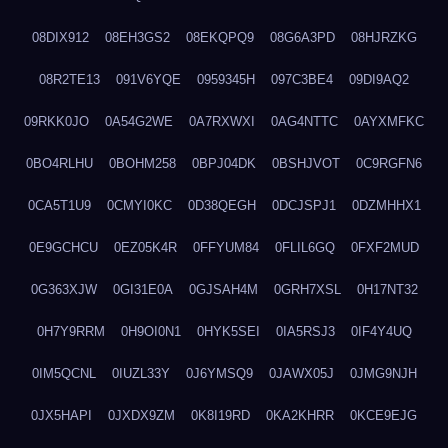
08DIX912
08EH3GS2
08EKQPQ9
08G6A3PD
08HJRZKG
08R2TE13
091V6YQE
0959345H
097C3BE4
09DI9AQ2
09RKK0JO
0A54G2WE
0A7RXWXI
0AG4NTTC
0AYXMFKC
0BO4RLHU
0BOHM258
0BPJ04DK
0BSHJVOT
0C9RGFN6
0CA5T1U9
0CMYI0KC
0D38QEGH
0DCJSPJ1
0DZMHHX1
0E9GCHCU
0EZ05K4R
0FFYUM84
0FLIL6GQ
0FXF2MUD
0G363XJW
0GI31E0A
0GJSAH4M
0GRH7XSL
0H17NT32
0H7Y9RRM
0H9OI0N1
0HYK5SEI
0IA5RSJ3
0IF4Y4UQ
0IM5QCNL
0IUZL33Y
0J6YMSQ9
0JAWX05J
0JMG9NJH
0JX5HAPI
0JXDX9ZM
0K8I19RD
0KA2KHRR
0KCE9EJG