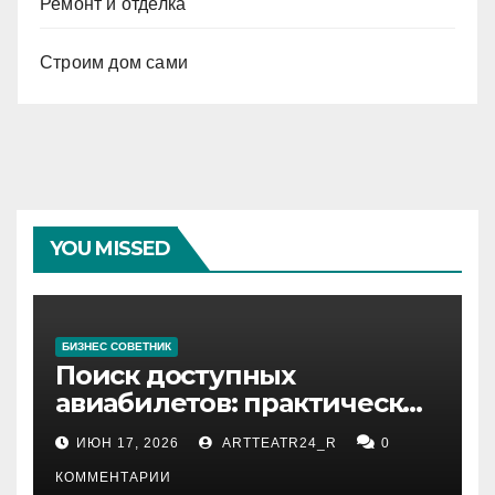
Ремонт и отделка
Строим дом сами
YOU MISSED
БИЗНЕС СОВЕТНИК
Поиск доступных
авиабилетов: практические
рекомендации
ИЮН 17, 2026
ARTTEATR24_R
0
КОММЕНТАРИИ