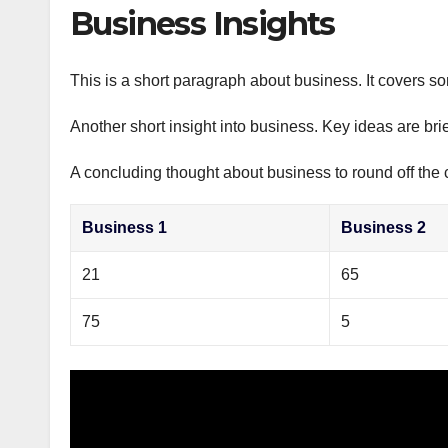
р
Business Insights
p
а
p
в
This is a short paragraph about business. It covers s
и
Another short insight into business. Key ideas are bri
т
ь
A concluding thought about business to round off the 
Business 1
Business 2
21
65
75
5