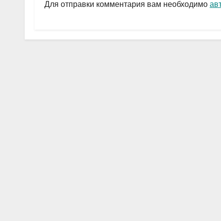
a
A
в
Для отправки комментария вам необходимо
ав
m
p
и
p
ть