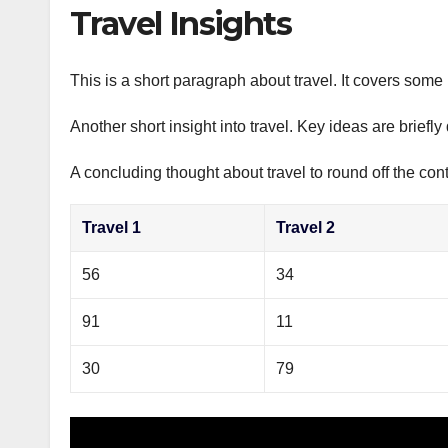
р
Travel Insights
p
а
p
в
This is a short paragraph about travel. It covers some 
и
Another short insight into travel. Key ideas are briefl
т
ь
A concluding thought about travel to round off the cont
Travel 1
Travel 2
56
34
91
11
30
79