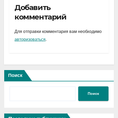
e
er
at
ail
р
Добавить
gr
s
а
комментарий
a
A
в
m
p
и
Для отправки комментария вам необходимо
p
ть
авторизоваться
.
Поиск
Поиск