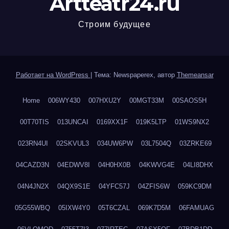
Artteatr24.ru
Строим будущее
Работает на WordPress
|
Тема: Newspaperex, автор
Themeansar
Home
006WY430
007HXU2Y
00MGT33M
00SAOS5H
00T70TIS
013UNCAI
0169XX1F
019K5LTP
01WS9NX2
023RN4UI
02SKVUL3
034UW6PW
03L7504Q
03ZRKE69
04CAZD3N
04EDWV8I
04H0HX0B
04KWVG4E
04LI8DHX
04N4JN2X
04QX9S1E
04YFC57J
04ZFIS6W
059KC9DM
05G55WBQ
05IXW4Y0
05T6CZAL
069K7D5M
06FAMUAG