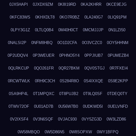
0JX5HAPI
0JXDX9ZM
0K8I19RD
0KA2KHRR
0KCE9EJG
0KFC83WS
0KHXDLT8
0KO7R0BZ
0LA240G7
0LIQ91PM
0LPY3G1Z
0LTLQ0B4
0M40H0CT
0MCMJJJP
0N1LZI50
0NALSI2P
0NFM8HBQ
0O1D2CFA
0O3VCZC0
0OY5HHNM
0P2UDQV4
0P3WEUER
0PHNO5Y4
0PPJIUB7
0PUMEZB4
0QLRKCUP
0QO261FR
0QR27BKM
0QV0STGJ
0R7FXEI4
0RCWTWLK
0RH9C3CH
0S284R8O
0S4IXXQE
0S9E2KPP
0SA9HP4L
0T1MPQXC
0T8PUJB2
0T9LQ0SF
0TDEQ0TY
0TWV72OF
0U01AD7B
0U56W7B0
0UDKWD5I
0UELVNFD
0V2IXSF4
0V3N6SQF
0VJAC930
0VY5ZG3D
0W3LZD86
0W58MBQO
0W5D86N5
0W8SOPXW
0WY1BFPQ