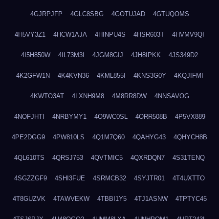
4GJRPJFP
4GLC8SBG
4GOTUJAD
4GTUQOMS
4H5VY3Z1
4HCW1AJA
4HINPU4S
4HSR603T
4HVMV9QI
4I5H850W
4IL73M3I
4JGM8GIJ
4JH8IPKK
4JS349D2
4K2GFW1N
4K4KVN36
4KML855I
4KNS3G0Y
4KQJIFMI
4KWTO3AT
4LXNH9M8
4M8RR8DW
4NNSAVOG
4NOFJHTI
4NRBYMY1
4O9WC0SL
4ORR508B
4P5VX889
4PE2DGG9
4PW810LS
4Q1M7Q60
4QAHYG43
4QHYCH8B
4QL610TS
4QRSJ753
4QVTMIC5
4QXRDQN7
4S31TENQ
4SGZZGF9
4SHI3FUE
4SRMCB32
4SYJTR01
4T4UXTTO
4T8GUZVK
4TAWVEKW
4TBBI1Y5
4TJ1ASNW
4TPTYC45