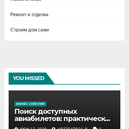
Ремонт и отделка
Строим дом сами
YOU MISSED
БИЗНЕС СОВЕТНИК
Поиск доступных
авиабилетов: практические
рекомендации
ИЮН 17, 2026
ARTTEATR24_R
0