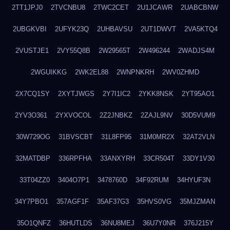
2TT1JPJ0
2TVCNBU8
2TWC2CET
2U1JCAWR
2UABCBNW
2UBGKVBI
2UFYK23Q
2UHBAVSU
2UT1DWVT
2VA5KTQ4
2VUSTJE1
2VY55Q8B
2W29565T
2W496244
2WADJS4M
2WGUIKKG
2WK2EL88
2WNPNKRH
2WV0ZHMD
2X7CQ1SY
2XYTJWGS
2Y7I1IC2
2YKK8NSK
2YT95AO1
2YV3O361
2YXVOCOL
2Z2JNBKZ
2ZAJL9NV
30D5VUM9
30W729OG
31BVSCBT
31L8FP95
31M0MR2X
32AT2VLN
32MATDBP
336RPFHA
33ANXYRH
33CR504T
33DY1V30
33T04ZZ0
3404O7P1
3478760D
34F92RUM
34HYUF3N
34Y7PBO1
357AGF1F
35AF37G3
35HVS0VG
35MJZMAN
35O1QNFZ
36HUTLDS
36NU8MEJ
36U7Y0NR
376J215Y