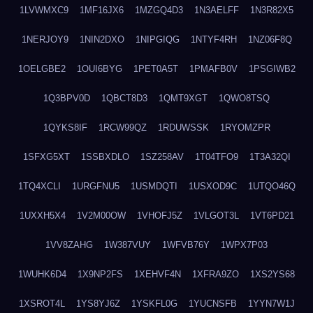
1LVWMXC9
1MF16JX6
1MZGQ4D3
1N3AELFF
1N3R82X5
1NERJOY9
1NIN2DXO
1NIPGIQG
1NTYF4RH
1NZ06F8Q
1OELGBE2
1OUI6BYG
1PET0A5T
1PMAFB0V
1PSGIWB2
1Q3BPV0D
1QBCT8D3
1QMT9XGT
1QWO8TSQ
1QYKS8IF
1RCW99QZ
1RDUWSSK
1RYOMZPR
1SFXG5XT
1SSBXDLO
1SZ258AV
1T04TFO9
1T3A32QI
1TQ4XCLI
1URGFNU5
1USMDQTI
1USXOD9C
1UTQO46Q
1UXXH5X4
1V2M00OW
1VHOFJ5Z
1VLGOT3L
1VT6PD21
1VV8ZAHG
1W387VUY
1WFVB76Y
1WPX7P03
1WUHK6D4
1X9NP2FS
1XEHVF4N
1XFRA9ZO
1XS2YS68
1XSROT4L
1YS8YJ6Z
1YSKFL0G
1YUCNSFB
1YYN7W1J