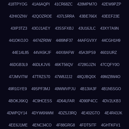
418TPYOG
41A6AQPI
41CR68ZC
428MPM7O
42EW9PZP
42HIOZNV
42QOZROE
437L5RRA
43BE766X
43EEF23E
43IP3TZ3
43OJ1AEY
43SSFXBJ
43U16JLC
43XY7A9N
441OKOJO
4474ZR0W
4489NF37
44AFGVXY
44CGH1H9
44E14L85
44VA5KJF
44XI8AFW
45A3IPS9
4601IURZ
46DGB3L9
46DLKJV6
46KT56QV
4728GJZN
47CQFY0O
47JMVITW
47TRZS70
47W8J2J2
48QJBQ0X
49MZ8W4O
49R1GYE9
49SPF3MJ
49WWVPJU
4B13IA3F
4B1N5SGO
4BOKJ6KQ
4C9HCESS
4D64LFAR
4D90P4CC
4DV2LKB3
4DWPQY14
4DYW6NWM
4DZ5J3RQ
4E402GTO
4E4R43JK
4EE6J1ME
4ENC34CO
4F88GRG8
4FDT5ITF
4GHTKFV1