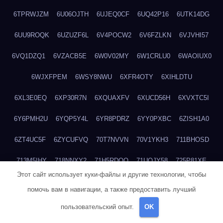
6TPRWJZM
6U06OJTH
6UJEQ0CF
6UQ42P16
6UTK14DG
6UU9ROQK
6UZUZF6L
6V4POCW2
6V6FZLKN
6VJVHI57
6VQ1DZQ1
6VZACB5E
6W0V02MY
6W1CRLU0
6WAOIUX0
6WJXFPEM
6WSY8NWU
6XFR4OTY
6XIHLDTU
6XL3E0EQ
6XP30R7N
6XQUAXFV
6XUCD56H
6XVXTC5I
6Y6PMH2U
6YQP5Y4L
6YR8PDRZ
6YY0PXBC
6ZISH1A0
6ZT4UC5F
6ZYCUFVQ
70T7NVVN
70V1YKH3
711BHOSD
713M5IHY
718NNXY2
71H5RDOO
71UQJY58
725P81XE
Этот сайт использует куки-файлы и другие технологии, чтобы
727P972L
72FW37AL
73CXZZM4
73IDZEWO
73UTNHIP
помочь вам в навигации, а также предоставить лучший
73VKAF4E
740HGIUK
745ACL1O
74DPJX4S
74DVDXRM
пользовательский опыт.
OK