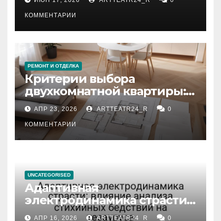
КОММЕНТАРИИ
РЕМОНТ И ОТДЕЛКА
Критерии выбора
двухкомнатной квартиры:
планировка, площадь,
АПР 23, 2026
ARTTEATR24_R
0
состояние и документация
КОММЕНТАРИИ
UNCATEGORISED
Адаптивная
электродинамика страсти:
влияние анализа
АПР 16, 2026
ARTTEATR24_R
0