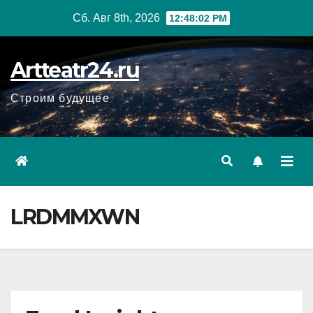
Перейти
Сб. Авг 8th, 2026
12:48:03 PM
к
содержанию
Artteatr24.ru
Строим будущее
LRDMMXWN