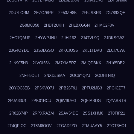
2CSOTXFR
2CVZ7WMG
2D26EBXW
2D942LRG
2DPSN680
2DU7LORM
2EZC76PR
2F53ZH8K
2FFJSSR3
2G789XQE
2G8M6D58
2HDT2UKH
2HLBXGGN
2HMC2F0V
2HO7QAUP
2HYWPJNU
2IIHI162
2J4TVL9Q
2JDKS9WZ
2JG4QYDE
2JSJLGSQ
2KKCIQS5
2KL1TDVU
2LCI7CW6
2LN9C5H3
2LVOI55N
2M7YMERZ
2MIQDBKK
2N165DB2
2NFH8OET
2NXDJSMA
2OC6YQYJ
2ODHTNIQ
2OYOC8EB
2P5KVO7J
2PB26F91
2PFU2MB3
2PGICZT7
2PJA33U1
2PK01RCU
2Q6V9UEG
2QFIABDG
2QYABSTR
2R02B74P
2RPXRAZM
2SAV54DE
2SS1XHM0
2T0TIR21
2T4QFIOC
2T8M8OOV
2TGAD2ZO
2TMUAAY5
2TOT3HO1