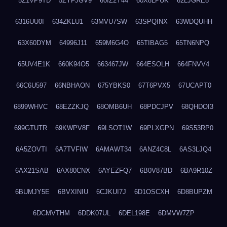
5Z1VP9TD
5ZYFJGV9
60IZ2Y44
60X8LPUK
62LJGRE8
6316UU0I
634ZKLU1
63MVU7SW
63SPQINX
63WDQUHH
63X60DYM
64996J11
659M6G4O
65TIBAG5
65TN6NPQ
65UV4E1K
660K94O5
663467JW
664ESOLH
664FNVV4
66C6U597
66NBHAON
675YBKS0
67T6PVX5
67UCAPT0
6899WHVC
68EZZKJQ
68OMB6UH
68PDCJPV
68QHDOI3
699GTUTR
69KWPV8F
69LSOT1W
69PLXGPN
69S53RP0
6A5ZOVTI
6A7TVFIW
6AMAWT34
6ANZ4C8L
6AS3LJQ4
6AX21SAB
6AX80CNX
6AYEZFQ7
6B0V87BD
6BA9R10Z
6BUMJY5E
6BVXINIU
6CJKUI7J
6D1OSCXH
6D8BUPZM
6DCMVTHM
6DDK07UL
6DEL198E
6DMVW7ZP