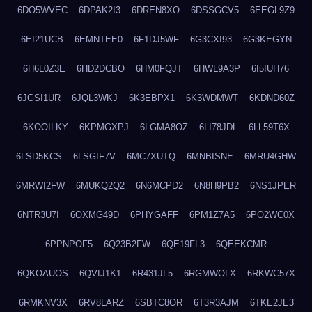
6DO5WVEC
6DPAK2I3
6DREN8XO
6DSSGCV5
6EEGL9Z9
6EI21UCB
6EMNTEE0
6F1DJ5WF
6G3CXI93
6G3KEGYN
6H6L0Z3E
6HD2DCBO
6HM0FQJT
6HWL9A3P
6I5IUH76
6JGSI1UR
6JQL3WKJ
6K3EBPX1
6K3WDMWT
6KDND60Z
6KOOILKY
6KPMGXPJ
6LGMA8OZ
6LI78JDL
6LL59T6X
6LSD5KCS
6LSGIF7V
6MC7XUTQ
6MNBISNE
6MRU4GHW
6MRWI2FW
6MUKQ2Q2
6N6MCPD2
6N8H9PB2
6NS1JPER
6NTR3U7I
6OXMG49D
6PHYGAFF
6PM1Z7A5
6PO2WC0X
6PPNPOF5
6Q23B2FW
6QE19FL3
6QEEKCMR
6QKOAUOS
6QVIJ1K1
6R431JL5
6RGMWOLX
6RKWC57X
6RMKNV3X
6RV8LARZ
6SBTC8OR
6T3R3AJM
6TKE2JE3