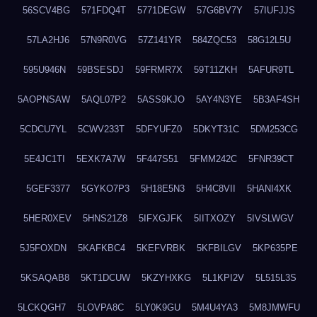
56SCV4BG
571FDQ4T
5771DEGW
57G6BV7Y
57IUFJJS
57LA2HJ6
57N9R0VG
57Z141YR
584ZQC53
58G12L5U
595U946N
59BSESDJ
59FRMR7X
59T11ZKH
5AFUR9TL
5AOPNSAW
5AQL07P2
5ASS9KJO
5AY4N3YE
5B3AF4SH
5CDCU7YL
5CWV233T
5DFYUFZ0
5DKYT31C
5DM253CG
5E4JC1TI
5EXK7A7W
5F447S51
5FMM242C
5FNR39CT
5GEF3377
5GYKO7P3
5H18E5N3
5H4C8VII
5HANI4XK
5HER0XEV
5HNS21Z8
5IFXGJFK
5IITXOZY
5IVSLWGV
5J5FOXDN
5KAFKBC4
5KEFVRBK
5KFBILGV
5KP635PE
5KSAQAB8
5KT1DCUW
5KZYHXKG
5L1KPI2V
5L515L3S
5LCKQGH7
5LOVPA8C
5LY0K9GU
5M4U4YA3
5M8JMWFU