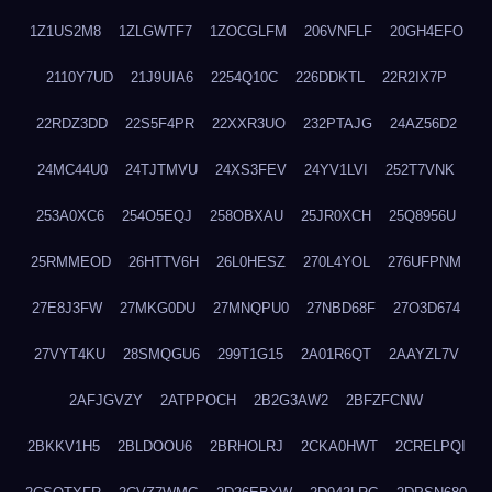
1Z1US2M8
1ZLGWTF7
1ZOCGLFM
206VNFLF
20GH4EFO
2110Y7UD
21J9UIA6
2254Q10C
226DDKTL
22R2IX7P
22RDZ3DD
22S5F4PR
22XXR3UO
232PTAJG
24AZ56D2
24MC44U0
24TJTMVU
24XS3FEV
24YV1LVI
252T7VNK
253A0XC6
254O5EQJ
258OBXAU
25JR0XCH
25Q8956U
25RMMEOD
26HTTV6H
26L0HESZ
270L4YOL
276UFPNM
27E8J3FW
27MKG0DU
27MNQPU0
27NBD68F
27O3D674
27VYT4KU
28SMQGU6
299T1G15
2A01R6QT
2AAYZL7V
2AFJGVZY
2ATPPOCH
2B2G3AW2
2BFZFCNW
2BKKV1H5
2BLDOOU6
2BRHOLRJ
2CKA0HWT
2CRELPQI