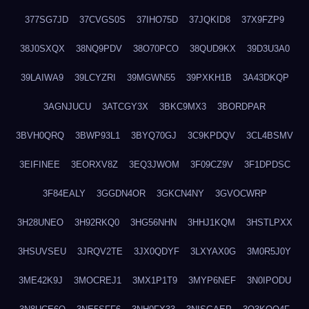
377SG7JD
37CVGS0S
37IHO75D
37JQKID8
37X9FZP9
38J0SXQX
38NQ9PDV
38O70PCO
38QUD9KX
39D3U3A0
39LAIWA9
39LCYZRI
39MGWN55
39PXKH1B
3A43DKQP
3AGNJUCU
3ATCGY3X
3BKC9MX3
3BORDPAR
3BVH0QRQ
3BWP93L1
3BYQ70GJ
3C9KPDQV
3CL4BSMV
3EIFINEE
3EORXV8Z
3EQ3JWOM
3F09CZ9V
3F1DPDSC
3F84EALY
3GGDN4OR
3GKCN4NY
3GVOCWRP
3H28UNEO
3H92RKQ0
3HG56NHN
3HHJ1KQM
3HSTLPXX
3HSUVSEU
3JRQV2TE
3JX0QDYF
3LXYAX0G
3M0R5J0Y
3ME42K9J
3MOCREJ1
3MX1P1T9
3MYP6NEF
3N0IPODU