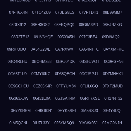
06VLOMOD
0755T7I3
077IRTEG
07ASX5QF
07BDB1DD
07FH6X4N
07TQ4ZU9
07UES9ES
07VPTDH1
08B99MM7
08DIX912
08EH3GS2
08EKQPQ9
08G6A3PD
08HJRZKG
08R2TE13
091V6YQE
0959345H
097C3BE4
09DI9AQ2
09RKK0JO
0A54G2WE
0A7RXWXI
0AG4NTTC
0AYXMFKC
0BO4RLHU
0BOHM258
0BPJ04DK
0BSHJVOT
0C9RGFN6
0CA5T1U9
0CMYI0KC
0D38QEGH
0DCJSPJ1
0DZMHHX1
0E9GCHCU
0EZ05K4R
0FFYUM84
0FLIL6GQ
0FXF2MUD
0G363XJW
0GI31E0A
0GJSAH4M
0GRH7XSL
0H17NT32
0H7Y9RRM
0H9OI0N1
0HYK5SEI
0IA5RSJ3
0IF4Y4UQ
0IM5QCNL
0IUZL33Y
0J6YMSQ9
0JAWX05J
0JMG9NJH