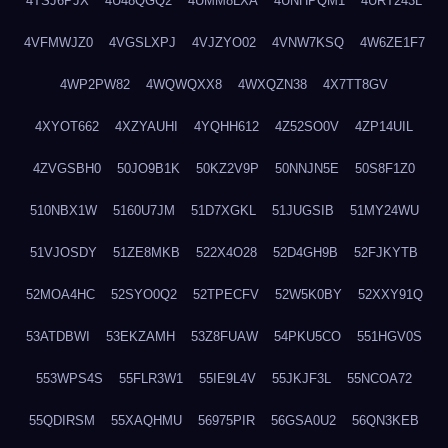
4TSJ6PJX
4U48QGQ2
4UMM8LXA
4UNHPQM1
4URT243L
4VFMWJZ0
4VGSLXPJ
4VJZYO02
4VNW7KSQ
4W6ZE1F7
4WP2PW82
4WQWQXX8
4WXQZN38
4X7TT8GV
4XYOT662
4XZYAUHI
4YQHH612
4Z52SO0V
4ZP14UIL
4ZVGSBH0
50JO9B1K
50KZ2V9P
50NNJN5E
50S8F1Z0
510NBX1W
5160U7JM
51D7XGKL
51JUGSIB
51MY24WU
51VJOSDY
51ZE8MKB
522X4O28
52D4GH9B
52FJKYTB
52MOA4HC
52SYO0Q2
52TPECFV
52W5K0BY
52XXY91Q
53ATDBWI
53EKZAMH
53Z8FUAW
54PKU5CO
551HGV0S
553WPS4S
55FLR3W1
55IE9L4V
55JKJF3L
55NCOA72
55QDIRSM
55XAQHMU
56975PIR
56GSA0U2
56QN3KEB