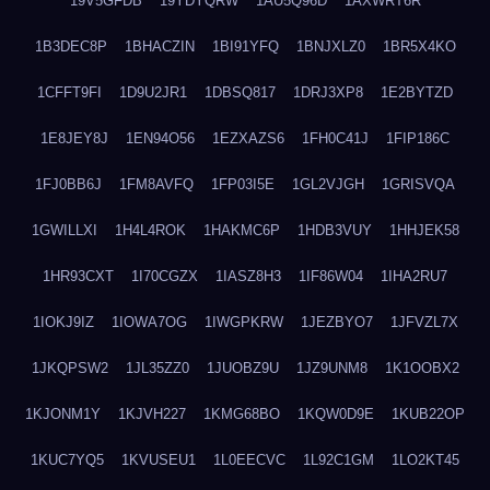
19V5GFDB
19YDYQRW
1AU5Q96D
1AXWRT6R
1B3DEC8P
1BHACZIN
1BI91YFQ
1BNJXLZ0
1BR5X4KO
1CFFT9FI
1D9U2JR1
1DBSQ817
1DRJ3XP8
1E2BYTZD
1E8JEY8J
1EN94O56
1EZXAZS6
1FH0C41J
1FIP186C
1FJ0BB6J
1FM8AVFQ
1FP03I5E
1GL2VJGH
1GRISVQA
1GWILLXI
1H4L4ROK
1HAKMC6P
1HDB3VUY
1HHJEK58
1HR93CXT
1I70CGZX
1IASZ8H3
1IF86W04
1IHA2RU7
1IOKJ9IZ
1IOWA7OG
1IWGPKRW
1JEZBYO7
1JFVZL7X
1JKQPSW2
1JL35ZZ0
1JUOBZ9U
1JZ9UNM8
1K1OOBX2
1KJONM1Y
1KJVH227
1KMG68BO
1KQW0D9E
1KUB22OP
1KUC7YQ5
1KVUSEU1
1L0EECVC
1L92C1GM
1LO2KT45