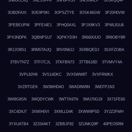
3N8UCE6Q
3NE5SFF6
3NH0FX33
3NISGAEP
3O3KQQ4F
3OBDFAXI
3OE9P0KI
3OPSZTYE
3OSK46GW
3P20H0VW
3PEBEUPM
3PFEI4E1
3PHQ0AXL
3PJX8KV3
3PWL81U6
3PX3NDPK
3QBNPSU7
3QPKYD3H
3R660UUO
3R8OBY8R
3RJJOB51
3RM5TAUQ
3RV0N612
3SRBQEDJ
3SXFZOBA
3TBVTN7Z
3TFI7CJL
3TKFBN73
3TTB618D
3TVMVY4A
3VPL82H9
3VS14DKC
3VX5WW8T
3VXFRWKX
3VZRTGEK
3W3MHD4O
3WAD8W9N
3WDTF1N3
3WI8G8SN
3WQDYCWK
3WTTA97N
3WU70G19
3X71FE60
3XC4DIU7
3XMIH0VI
3XMLLD4K
3XWW9P5D
3Y2Z2FMH
3YXUATB4
3Z3344KT
3ZBBJF82
3ZUNKQ9P
40PEO5RM