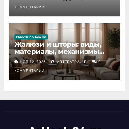
стихийных бедствий на
тезауруса
КОММЕНТАРИИ
РЕМОНТ И ОТДЕЛКА
Жалюзи и шторы: виды,
материалы, механизмы
управления и уход
НОЯ 12, 2025
ARTTEATR24_R
0
КОММЕНТАРИИ