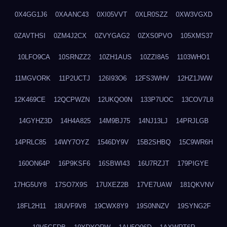
0X4GG1J6
0XAANC43
0XI05VVT
0XLR0SZZ
0XW3VGXD
0ZAVTHSI
0ZM4J2CX
0ZVYGAG2
0ZXS0PVO
105XMS37
10LFO9CA
10SRNZZ2
10ZH1AUS
10ZZI8A5
1103WHO1
11MGVORK
11P2UCTJ
126I93O6
12FS3WHV
12HZ1JWW
12K469CE
12QCPWZN
12UKQO0N
133P7UOC
13COV7L8
14GYHZ3D
14H4A825
14M9BJ75
14NJ13LJ
14PRJLGB
14PRLC85
14WY7OYZ
1546DY9V
15B2SHBQ
15C9WR6H
160ON64P
16P9KSF6
16SBWI43
16U7RZJT
179PIGYE
17HG5UY8
17SO7X9S
17UXEZ2B
17VE7UAW
181QKVNV
18FL2H11
18UVF9V8
19CWX8Y9
19S0NNZV
19SYNG2F