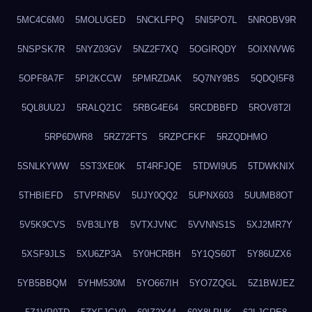
5MC4C6M0
5MOLUGED
5NCKLFPQ
5NI5PO7L
5NROBV9R
5NSPSK7R
5NYZ03GV
5NZ2F7XQ
5OGIRQDY
5OIXNVW6
5OPF8A7F
5PI2KCCW
5PMRZDAK
5Q7NY9BS
5QDQI5F8
5QL8UU2J
5RALQ21C
5RBG4E64
5RCDBBFD
5ROV8T2I
5RP6DWR8
5RZ72FTS
5RZPCFKF
5RZQDHMO
5SNLKYWW
5ST3XE0K
5T4RFJQE
5TDWI9U5
5TDWKNIX
5THBIEFD
5TVPRN5V
5UJY0QQ2
5UPNX603
5UUMB8OT
5V5K9CVS
5VB3LIYB
5VTXJVNC
5VVNNS1S
5XJ2MR7Y
5XSF9JLS
5XU6ZP3A
5Y0HCRBH
5Y1QS60T
5Y86UZX6
5YB5BBQM
5YHM530M
5YO667IH
5YO7ZQGL
5Z1BWJEZ