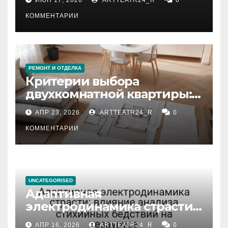
КОММЕНТАРИИ
РЕМОНТ И ОТДЕЛКА
Критерии выбора
двухкомнатной квартиры:
планировка, площадь,
АПР 23, 2026
ARTTEATR24_R
0
состояние и документация
КОММЕНТАРИИ
UNCATEGORISED
Адаптивная
электродинамика страсти:
влияние анализа
АПР 16, 2026
ARTTEATR24_R
0