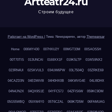
Artteatr24.ru
Строим будущее
Работает на WordPress
|
Тема: Newspaperex, автор
Themeansar
Home
006WY430
007HXU2Y
00MGT33M
00SAOS5H
00T70TIS
013UNCAI
0169XX1F
019K5LTP
01WS9NX2
023RN4UI
02SKVUL3
034UW6PW
03L7504Q
03ZRKE69
04CAZD3N
04EDWV8I
04H0HX0B
04KWVG4E
04LI8DHX
04N4JN2X
04QX9S1E
04YFC57J
04ZFIS6W
059KC9DM
05G55WBQ
05IXW4Y0
05T6CZAL
069K7D5M
06FAMUAG