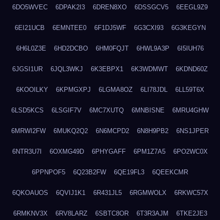
6DO5WVEC
6DPAK2I3
6DREN8XO
6DSSGCV5
6EEGL9Z9
6EI21UCB
6EMNTEE0
6F1DJ5WF
6G3CXI93
6G3KEGYN
6H6L0Z3E
6HD2DCBO
6HM0FQJT
6HWL9A3P
6I5IUH76
6JGSI1UR
6JQL3WKJ
6K3EBPX1
6K3WDMWT
6KDND60Z
6KOOILKY
6KPMGXPJ
6LGMA8OZ
6LI78JDL
6LL59T6X
6LSD5KCS
6LSGIF7V
6MC7XUTQ
6MNBISNE
6MRU4GHW
6MRWI2FW
6MUKQ2Q2
6N6MCPD2
6N8H9PB2
6NS1JPER
6NTR3U7I
6OXMG49D
6PHYGAFF
6PM1Z7A5
6PO2WC0X
6PPNPOF5
6Q23B2FW
6QE19FL3
6QEEKCMR
6QKOAUOS
6QVIJ1K1
6R431JL5
6RGMWOLX
6RKWC57X
6RMKNV3X
6RV8LARZ
6SBTC8OR
6T3R3AJM
6TKE2JE3