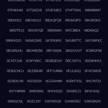
06VLOMOD
0755T7I3
077IRTEG
07ASX5QF
07BDB1DD
07FH6X4N
07TQ4ZU9
07UES9ES
07VPTDH1
08B99MM7
08DIX912
08EH3GS2
08EKQPQ9
08G6A3PD
08HJRZKG
08R2TE13
091V6YQE
0959345H
097C3BE4
09DI9AQ2
09RKK0JO
0A54G2WE
0A7RXWXI
0AG4NTTC
0AYXMFKC
0BO4RLHU
0BOHM258
0BPJ04DK
0BSHJVOT
0C9RGFN6
0CA5T1U9
0CMYI0KC
0D38QEGH
0DCJSPJ1
0DZMHHX1
0E9GCHCU
0EZ05K4R
0FFYUM84
0FLIL6GQ
0FXF2MUD
0G363XJW
0GI31E0A
0GJSAH4M
0GRH7XSL
0H17NT32
0H7Y9RRM
0H9OI0N1
0HYK5SEI
0IA5RSJ3
0IF4Y4UQ
0IM5QCNL
0IUZL33Y
0J6YMSQ9
0JAWX05J
0JMG9NJH