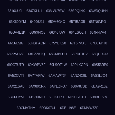
5Z1VP9TD
5ZYFJGV9
60IZ2Y44
60X8LPUK
62LJGRE8
6316UU0I
634ZKLU1
63MVU7SW
63SPQINX
63WDQUHH
63X60DYM
64996J11
659M6G4O
65TIBAG5
65TN6NPQ
65UV4E1K
660K94O5
663467JW
664ESOLH
664FNVV4
66C6U597
66NBHAON
675YBKS0
67T6PVX5
67UCAPT0
6899WHVC
68EZZKJQ
68OMB6UH
68PDCJPV
68QHDOI3
699GTUTR
69KWPV8F
69LSOT1W
69PLXGPN
69S53RP0
6A5ZOVTI
6A7TVFIW
6AMAWT34
6ANZ4C8L
6AS3LJQ4
6AX21SAB
6AX80CNX
6AYEZFQ7
6B0V87BD
6BA9R10Z
6BUMJY5E
6BVXINIU
6CJKUI7J
6D1OSCXH
6D8BUPZM
6DCMVTHM
6DDK07UL
6DEL198E
6DMVW7ZP