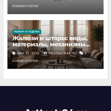
стихийных бедствий на
тезауруса
КОММЕНТАРИИ
РЕМОНТ И ОТДЕЛКА
Жалюзи и шторы: виды,
материалы, механизмы
управления и уход
НОЯ 12, 2025
ARTTEATR24_R
0
КОММЕНТАРИИ