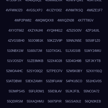
4TSJ6PJX
4U48QGQ2
4UMM8LXA
4UNHPQM1
4URT243L
4VFMWJZ0
4VGSLXPJ
4VJZYO02
4VNW7KSQ
4W6ZE1F7
4WP2PW82
4WQWQXX8
4WXQZN38
4X7TT8GV
4XYOT662
4XZYAUHI
4YQHH612
4Z52SO0V
4ZP14UIL
4ZVGSBH0
50JO9B1K
50KZ2V9P
50NNJN5E
50S8F1Z0
510NBX1W
5160U7JM
51D7XGKL
51JUGSIB
51MY24WU
51VJOSDY
51ZE8MKB
522X4O28
52D4GH9B
52FJKYTB
52MOA4HC
52SYO0Q2
52TPECFV
52W5K0BY
52XXY91Q
53ATDBWI
53EKZAMH
53Z8FUAW
54PKU5CO
551HGV0S
553WPS4S
55FLR3W1
55IE9L4V
55JKJF3L
55NCOA72
55QDIRSM
55XAQHMU
56975PIR
56GSA0U2
56QN3KEB