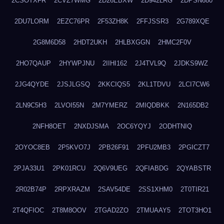
2CSOTXFR
2CVZ7WMG
2D26EBXW
2D942LRG
2DPSN680
2DU7LORM
2EZC76PR
2F53ZH8K
2FFJSSR3
2G789XQE
2G8M6D58
2HDT2UKH
2HLBXGGN
2HMC2F0V
2HO7QAUP
2HYWPJNU
2IIHI162
2J4TVL9Q
2JDKS9WZ
2JG4QYDE
2JSJLGSQ
2KKCIQS5
2KL1TDVU
2LCI7CW6
2LN9C5H3
2LVOI55N
2M7YMERZ
2MIQDBKK
2N165DB2
2NFH8OET
2NXDJSMA
2OC6YQYJ
2ODHTNIQ
2OYOC8EB
2P5KVO7J
2PB26F91
2PFU2MB3
2PGICZT7
2PJA33U1
2PK01RCU
2Q6V9UEG
2QFIABDG
2QYABSTR
2R02B74P
2RPXRAZM
2SAV54DE
2SS1XHM0
2T0TIR21
2T4QFIOC
2T8M8OOV
2TGAD2ZO
2TMUAAY5
2TOT3HO1