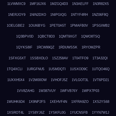
1LVWMXC9
1MF16JX6
1MZGQ4D3
1N3AELFF
1N3R82X5
1NERJOY9
1NIN2DXO
1NIPGIQG
1NTYF4RH
1NZ06F8Q
1OELGBE2
1OUI6BYG
1PET0A5T
1PMAFB0V
1PSGIWB2
1Q3BPV0D
1QBCT8D3
1QMT9XGT
1QWO8TSQ
1QYKS8IF
1RCW99QZ
1RDUWSSK
1RYOMZPR
1SFXG5XT
1SSBXDLO
1SZ258AV
1T04TFO9
1T3A32QI
1TQ4XCLI
1URGFNU5
1USMDQTI
1USXOD9C
1UTQO46Q
1UXXH5X4
1V2M00OW
1VHOFJ5Z
1VLGOT3L
1VT6PD21
1VV8ZAHG
1W387VUY
1WFVB76Y
1WPX7P03
1WUHK6D4
1X9NP2FS
1XEHVF4N
1XFRA9ZO
1XS2YS68
1XSROT4L
1YS8YJ6Z
1YSKFL0G
1YUCNSFB
1YYN7W1J