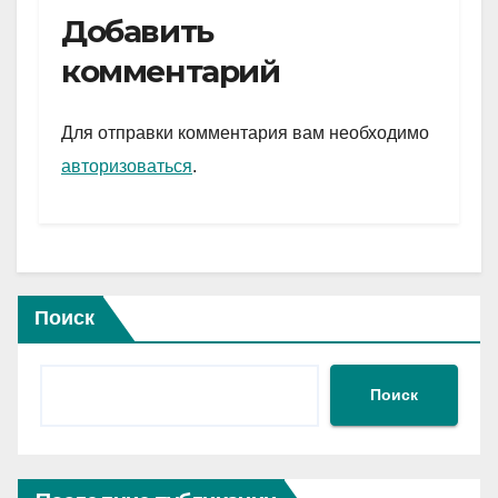
e
er
at
ail
р
Добавить
gr
s
а
комментарий
a
A
в
m
p
и
Для отправки комментария вам необходимо
p
ть
авторизоваться
.
Поиск
Поиск