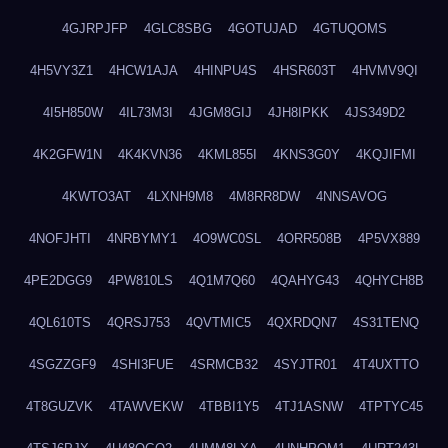
4GJRPJFP
4GLC8SBG
4GOTUJAD
4GTUQOMS
4H5VY3Z1
4HCW1AJA
4HINPU4S
4HSR603T
4HVMV9QI
4I5H850W
4IL73M3I
4JGM8GIJ
4JH8IPKK
4JS349D2
4K2GFW1N
4K4KVN36
4KML855I
4KNS3G0Y
4KQJIFMI
4KWTO3AT
4LXNH9M8
4M8RR8DW
4NNSAVOG
4NOFJHTI
4NRBYMY1
4O9WC0SL
4ORR508B
4P5VX889
4PE2DGG9
4PW810LS
4Q1M7Q60
4QAHYG43
4QHYCH8B
4QL610TS
4QRSJ753
4QVTMIC5
4QXRDQN7
4S31TENQ
4SGZZGF9
4SHI3FUE
4SRMCB32
4SYJTR01
4T4UXTTO
4T8GUZVK
4TAWVEKW
4TBBI1Y5
4TJ1ASNW
4TPTYC45