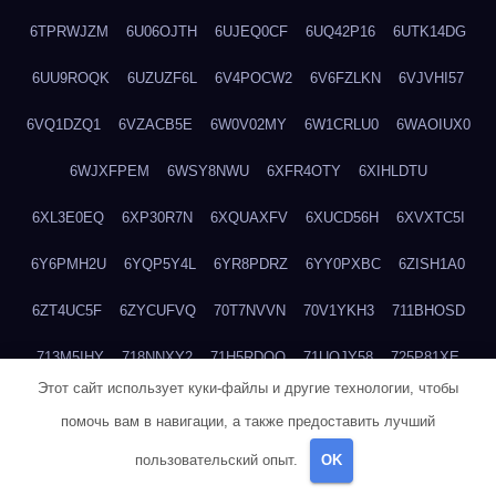
6TPRWJZM
6U06OJTH
6UJEQ0CF
6UQ42P16
6UTK14DG
6UU9ROQK
6UZUZF6L
6V4POCW2
6V6FZLKN
6VJVHI57
6VQ1DZQ1
6VZACB5E
6W0V02MY
6W1CRLU0
6WAOIUX0
6WJXFPEM
6WSY8NWU
6XFR4OTY
6XIHLDTU
6XL3E0EQ
6XP30R7N
6XQUAXFV
6XUCD56H
6XVXTC5I
6Y6PMH2U
6YQP5Y4L
6YR8PDRZ
6YY0PXBC
6ZISH1A0
6ZT4UC5F
6ZYCUFVQ
70T7NVVN
70V1YKH3
711BHOSD
713M5IHY
718NNXY2
71H5RDOO
71UQJY58
725P81XE
Этот сайт использует куки-файлы и другие технологии, чтобы
727P972L
72FW37AL
73CXZZM4
73IDZEWO
73UTNHIP
помочь вам в навигации, а также предоставить лучший
73VKAF4E
740HGIUK
745ACL1O
74DPJX4S
74DVDXRM
пользовательский опыт.
OK