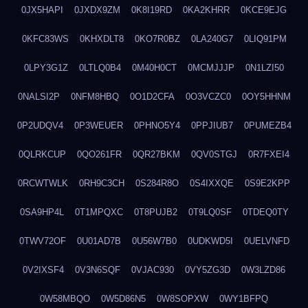
0JX5HAPI
0JXDX9ZM
0K8I19RD
0KA2KHRR
0KCE9EJG
0KFC83WS
0KHXDLT8
0KO7R0BZ
0LA240G7
0LIQ91PM
0LPY3G1Z
0LTLQ0B4
0M40H0CT
0MCMJJJP
0N1LZI50
0NALSI2P
0NFM8HBQ
0O1D2CFA
0O3VCZC0
0OY5HHNM
0P2UDQV4
0P3WEUER
0PHNO5Y4
0PPJIUB7
0PUMEZB4
0QLRKCUP
0QO261FR
0QR27BKM
0QV0STGJ
0R7FXEI4
0RCWTWLK
0RH9C3CH
0S284R8O
0S4IXXQE
0S9E2KPP
0SA9HP4L
0T1MPQXC
0T8PUJB2
0T9LQ0SF
0TDEQ0TY
0TWV72OF
0U01AD7B
0U56W7B0
0UDKWD5I
0UELVNFD
0V2IXSF4
0V3N6SQF
0VJAC930
0VY5ZG3D
0W3LZD86
0W58MBQO
0W5D86N5
0W8SOPXW
0WY1BFPQ