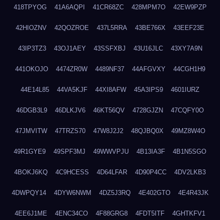
418TPYOG
41A6AQPI
41CR68ZC
428MPM7O
42EW9PZP
42HIOZNV
42QOZROE
437L5RRA
43BE766X
43EEF23E
43IP3TZ3
43OJ1AEY
43SSFXBJ
43U16JLC
43XY7A9N
441OKOJO
4474ZR0W
4489NF37
44AFGVXY
44CGH1H9
44E14L85
44VA5KJF
44XI8AFW
45A3IPS9
4601IURZ
46DGB3L9
46DLKJV6
46KT56QV
4728GJZN
47CQFY0O
47JMVITW
47TRZS70
47W8J2J2
48QJBQ0X
49MZ8W4O
49R1GYE9
49SPF3MJ
49WWVPJU
4B13IA3F
4B1N5SGO
4BOKJ6KQ
4C9HCESS
4D64LFAR
4D90P4CC
4DV2LKB3
4DWPQY14
4DYW6NWM
4DZ5J3RQ
4E402GTO
4E4R43JK
4EE6J1ME
4ENC34CO
4F88GRG8
4FDT5ITF
4GHTKFV1