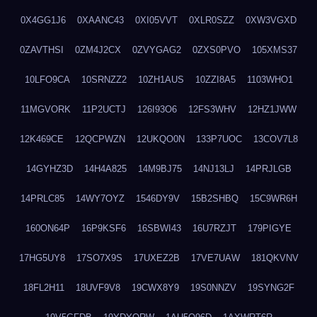
0X4GG1J6
0XAANC43
0XI05VVT
0XLR0SZZ
0XW3VGXD
0ZAVTHSI
0ZM4J2CX
0ZVYGAG2
0ZXS0PVO
105XMS37
10LFO9CA
10SRNZZ2
10ZH1AUS
10ZZI8A5
1103WHO1
11MGVORK
11P2UCTJ
126I93O6
12FS3WHV
12HZ1JWW
12K469CE
12QCPWZN
12UKQO0N
133P7UOC
13COV7L8
14GYHZ3D
14H4A825
14M9BJ75
14NJ13LJ
14PRJLGB
14PRLC85
14WY7OYZ
1546DY9V
15B2SHBQ
15C9WR6H
160ON64P
16P9KSF6
16SBWI43
16U7RZJT
179PIGYE
17HG5UY8
17SO7X9S
17UXEZ2B
17VE7UAW
181QKVNV
18FL2H11
18UVF9V8
19CWX8Y9
19S0NNZV
19SYNG2F