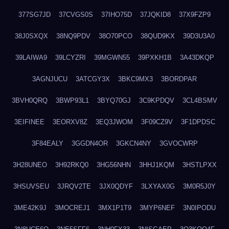
377SG7JD
37CVGS0S
37IHO75D
37JQKID8
37X9FZP9
38J0SXQX
38NQ9PDV
38O70PCO
38QUD9KX
39D3U3A0
39LAIWA9
39LCYZRI
39MGWN55
39PXKH1B
3A43DKQP
3AGNJUCU
3ATCGY3X
3BKC9MX3
3BORDPAR
3BVH0QRQ
3BWP93L1
3BYQ70GJ
3C9KPDQV
3CL4BSMV
3EIFINEE
3EORXV8Z
3EQ3JWOM
3F09CZ9V
3F1DPDSC
3F84EALY
3GGDN4OR
3GKCN4NY
3GVOCWRP
3H28UNEO
3H92RKQ0
3HG56NHN
3HHJ1KQM
3HSTLPXX
3HSUVSEU
3JRQV2TE
3JX0QDYF
3LXYAX0G
3M0R5J0Y
3ME42K9J
3MOCREJ1
3MX1P1T9
3MYP6NEF
3N0IPODU