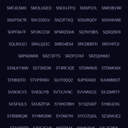
5MC4C6M0
5MOLUGED
5NCKLFPQ
5NI5PO7L
5NROBV9R
5NSPSK7R
5NYZ03GV
5NZ2F7XQ
5OGIRQDY
5OIXNVW6
5OPF8A7F
5PI2KCCW
5PMRZDAK
5Q7NY9BS
5QDQI5F8
5QL8UU2J
5RALQ21C
5RBG4E64
5RCDBBFD
5ROV8T2I
5RP6DWR8
5RZ72FTS
5RZPCFKF
5RZQDHMO
5SNLKYWW
5ST3XE0K
5T4RFJQE
5TDWI9U5
5TDWKNIX
5THBIEFD
5TVPRN5V
5UJY0QQ2
5UPNX603
5UUMB8OT
5V5K9CVS
5VB3LIYB
5VTXJVNC
5VVNNS1S
5XJ2MR7Y
5XSF9JLS
5XU6ZP3A
5Y0HCRBH
5Y1QS60T
5Y86UZX6
5YB5BBQM
5YHM530M
5YO667IH
5YO7ZQGL
5Z1BWJEZ