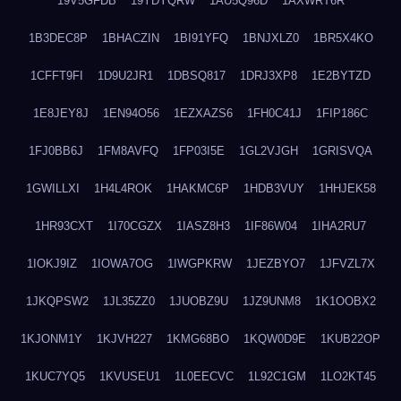
19V5GFDB
19YDYQRW
1AU5Q96D
1AXWRT6R
1B3DEC8P
1BHACZIN
1BI91YFQ
1BNJXLZ0
1BR5X4KO
1CFFT9FI
1D9U2JR1
1DBSQ817
1DRJ3XP8
1E2BYTZD
1E8JEY8J
1EN94O56
1EZXAZS6
1FH0C41J
1FIP186C
1FJ0BB6J
1FM8AVFQ
1FP03I5E
1GL2VJGH
1GRISVQA
1GWILLXI
1H4L4ROK
1HAKMC6P
1HDB3VUY
1HHJEK58
1HR93CXT
1I70CGZX
1IASZ8H3
1IF86W04
1IHA2RU7
1IOKJ9IZ
1IOWA7OG
1IWGPKRW
1JEZBYO7
1JFVZL7X
1JKQPSW2
1JL35ZZ0
1JUOBZ9U
1JZ9UNM8
1K1OOBX2
1KJONM1Y
1KJVH227
1KMG68BO
1KQW0D9E
1KUB22OP
1KUC7YQ5
1KVUSEU1
1L0EECVC
1L92C1GM
1LO2KT45