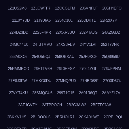
1Z1US2M8
1ZLGWTF7
1ZOCGLFM
206VNFLF
20GH4EFO
2110Y7UD
21J9UIA6
2254Q10C
226DDKTL
22R2IX7P
22RDZ3DD
22S5F4PR
22XXR3UO
232PTAJG
24AZ56D2
24MC44U0
24TJTMVU
24XS3FEV
24YV1LVI
252T7VNK
253A0XC6
254O5EQJ
258OBXAU
25JR0XCH
25Q8956U
25RMMEOD
26HTTV6H
26L0HESZ
270L4YOL
276UFPNM
27E8J3FW
27MKG0DU
27MNQPU0
27NBD68F
27O3D674
27VYT4KU
28SMQGU6
299T1G15
2A01R6QT
2AAYZL7V
2AFJGVZY
2ATPPOCH
2B2G3AW2
2BFZFCNW
2BKKV1H5
2BLDOOU6
2BRHOLRJ
2CKA0HWT
2CRELPQI