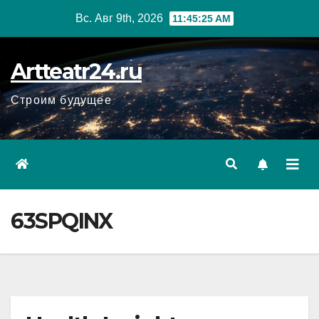
Перейти
Вс. Авг 9th, 2026
11:45:27 AM
к
содержанию
Artteatr24.ru
Строим будущее
63SPQINX