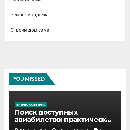
Ремонт и отделка
Строим дом сами
YOU MISSED
БИЗНЕС СОВЕТНИК
Поиск доступных
авиабилетов: практические
рекомендации
ИЮН 17, 2026
ARTTEATR24_R
0