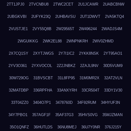
2TT1JPJ0
2TVCNBU8
2TWC2CET
2U1JCAWR
2UABCBNW
2UBGKVBI
2UFYK23Q
2UHBAVSU
2UT1DWVT
2VA5KTQ4
2VUSTJE1
2VY55Q8B
2W29565T
2W496244
2WADJS4M
2WGUIKKG
2WK2EL88
2WNPNKRH
2WV0ZHMD
2X7CQ1SY
2XYTJWGS
2Y7I1IC2
2YKK8NSK
2YT95AO1
2YV3O361
2YXVOCOL
2Z2JNBKZ
2ZAJL9NV
30D5VUM9
30W729OG
31BVSCBT
31L8FP95
31M0MR2X
32AT2VLN
32MATDBP
336RPFHA
33ANXYRH
33CR504T
33DY1V30
33T04ZZ0
3404O7P1
3478760D
34F92RUM
34HYUF3N
34Y7PBO1
357AGF1F
35AF37G3
35HVS0VG
35MJZMAN
35O1QNFZ
36HUTLDS
36NU8MEJ
36U7Y0NR
376J215Y