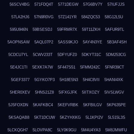
56SCV4BG
571FDQ4T
5771DEGW
57G6BV7Y
57IUFJJS
57LA2HJ6
57N9R0VG
57Z141YR
584ZQC53
58G12L5U
595U946N
59BSESDJ
59FRMR7X
59T11ZKH
5AFUR9TL
5AOPNSAW
5AQL07P2
5ASS9KJO
5AY4N3YE
5B3AF4SH
5CDCU7YL
5CWV233T
5DFYUFZ0
5DKYT31C
5DM253CG
5E4JC1TI
5EXK7A7W
5F447S51
5FMM242C
5FNR39CT
5GEF3377
5GYKO7P3
5H18E5N3
5H4C8VII
5HANI4XK
5HER0XEV
5HNS21Z8
5IFXGJFK
5IITXOZY
5IVSLWGV
5J5FOXDN
5KAFKBC4
5KEFVRBK
5KFBILGV
5KP635PE
5KSAQAB8
5KT1DCUW
5KZYHXKG
5L1KPI2V
5L515L3S
5LCKQGH7
5LOVPA8C
5LY0K9GU
5M4U4YA3
5M8JMWFU