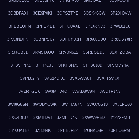
3N8UCE6Q
3NE5SFF6
3NH0FX33
3NISGAEP
3O3KQQ4F
3OBDFAXI
3OE9P0KI
3OPSZTYE
3OSK46GW
3P20H0VW
3PEBEUPM
3PFEI4E1
3PHQ0AXL
3PJX8KV3
3PWL81U6
3PX3NDPK
3QBNPSU7
3QPKYD3H
3R660UUO
3R8OBY8R
3RJJOB51
3RM5TAUQ
3RV0N612
3SRBQEDJ
3SXFZOBA
3TBVTN7Z
3TFI7CJL
3TKFBN73
3TTB618D
3TVMVY4A
3VPL82H9
3VS14DKC
3VX5WW8T
3VXFRWKX
3VZRTGEK
3W3MHD4O
3WAD8W9N
3WDTF1N3
3WI8G8SN
3WQDYCWK
3WTTA97N
3WU70G19
3X71FE60
3XC4DIU7
3XMIH0VI
3XMLLD4K
3XWW9P5D
3Y2Z2FMH
3YXUATB4
3Z3344KT
3ZBBJF82
3ZUNKQ9P
40PEO5RM