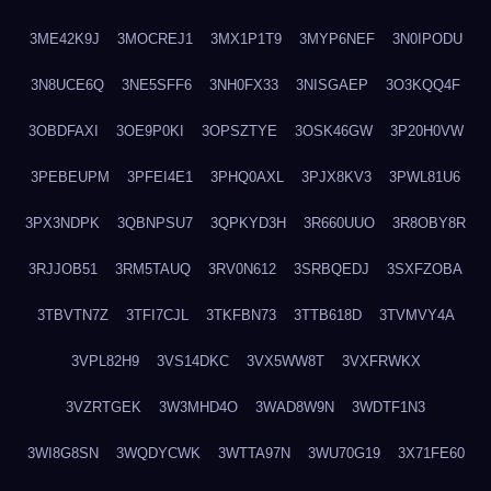
3ME42K9J
3MOCREJ1
3MX1P1T9
3MYP6NEF
3N0IPODU
3N8UCE6Q
3NE5SFF6
3NH0FX33
3NISGAEP
3O3KQQ4F
3OBDFAXI
3OE9P0KI
3OPSZTYE
3OSK46GW
3P20H0VW
3PEBEUPM
3PFEI4E1
3PHQ0AXL
3PJX8KV3
3PWL81U6
3PX3NDPK
3QBNPSU7
3QPKYD3H
3R660UUO
3R8OBY8R
3RJJOB51
3RM5TAUQ
3RV0N612
3SRBQEDJ
3SXFZOBA
3TBVTN7Z
3TFI7CJL
3TKFBN73
3TTB618D
3TVMVY4A
3VPL82H9
3VS14DKC
3VX5WW8T
3VXFRWKX
3VZRTGEK
3W3MHD4O
3WAD8W9N
3WDTF1N3
3WI8G8SN
3WQDYCWK
3WTTA97N
3WU70G19
3X71FE60