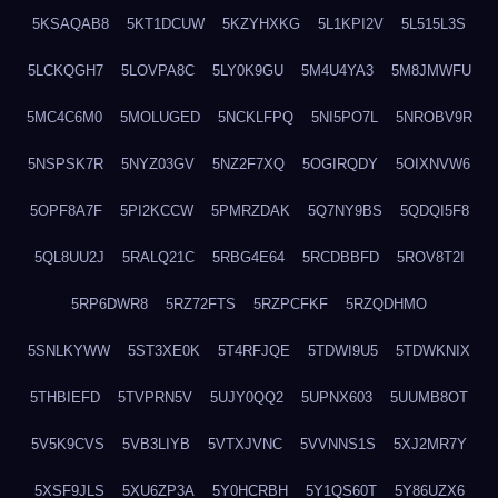
5KSAQAB8
5KT1DCUW
5KZYHXKG
5L1KPI2V
5L515L3S
5LCKQGH7
5LOVPA8C
5LY0K9GU
5M4U4YA3
5M8JMWFU
5MC4C6M0
5MOLUGED
5NCKLFPQ
5NI5PO7L
5NROBV9R
5NSPSK7R
5NYZ03GV
5NZ2F7XQ
5OGIRQDY
5OIXNVW6
5OPF8A7F
5PI2KCCW
5PMRZDAK
5Q7NY9BS
5QDQI5F8
5QL8UU2J
5RALQ21C
5RBG4E64
5RCDBBFD
5ROV8T2I
5RP6DWR8
5RZ72FTS
5RZPCFKF
5RZQDHMO
5SNLKYWW
5ST3XE0K
5T4RFJQE
5TDWI9U5
5TDWKNIX
5THBIEFD
5TVPRN5V
5UJY0QQ2
5UPNX603
5UUMB8OT
5V5K9CVS
5VB3LIYB
5VTXJVNC
5VVNNS1S
5XJ2MR7Y
5XSF9JLS
5XU6ZP3A
5Y0HCRBH
5Y1QS60T
5Y86UZX6