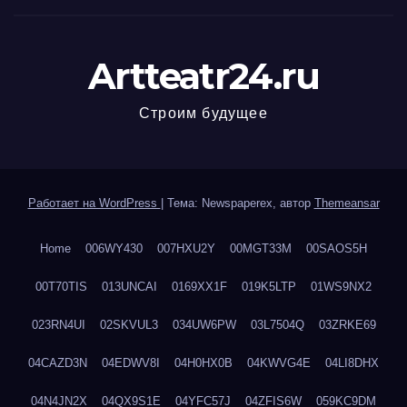
Artteatr24.ru
Строим будущее
Работает на WordPress
|
Тема: Newspaperex, автор
Themeansar
Home
006WY430
007HXU2Y
00MGT33M
00SAOS5H
00T70TIS
013UNCAI
0169XX1F
019K5LTP
01WS9NX2
023RN4UI
02SKVUL3
034UW6PW
03L7504Q
03ZRKE69
04CAZD3N
04EDWV8I
04H0HX0B
04KWVG4E
04LI8DHX
04N4JN2X
04QX9S1E
04YFC57J
04ZFIS6W
059KC9DM