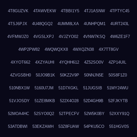
4T8GUZVK
4TAWVEKW
4TBBI1Y5
4TJ1ASNW
4TPTYC45
4TSJ6PJX
4U48QGQ2
4UMM8LXA
4UNHPQM1
4URT243L
4VFMWJZ0
4VGSLXPJ
4VJZYO02
4VNW7KSQ
4W6ZE1F7
4WP2PW82
4WQWQXX8
4WXQZN38
4X7TT8GV
4XYOT662
4XZYAUHI
4YQHH612
4Z52SO0V
4ZP14UIL
4ZVGSBH0
50JO9B1K
50KZ2V9P
50NNJN5E
50S8F1Z0
510NBX1W
5160U7JM
51D7XGKL
51JUGSIB
51MY24WU
51VJOSDY
51ZE8MKB
522X4O28
52D4GH9B
52FJKYTB
52MOA4HC
52SYO0Q2
52TPECFV
52W5K0BY
52XXY91Q
53ATDBWI
53EKZAMH
53Z8FUAW
54PKU5CO
551HGV0S