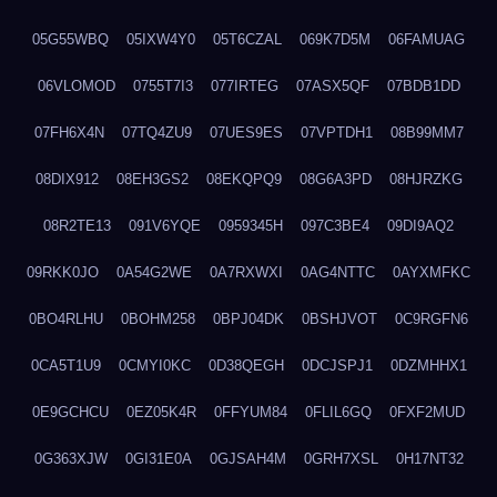
05G55WBQ
05IXW4Y0
05T6CZAL
069K7D5M
06FAMUAG
06VLOMOD
0755T7I3
077IRTEG
07ASX5QF
07BDB1DD
07FH6X4N
07TQ4ZU9
07UES9ES
07VPTDH1
08B99MM7
08DIX912
08EH3GS2
08EKQPQ9
08G6A3PD
08HJRZKG
08R2TE13
091V6YQE
0959345H
097C3BE4
09DI9AQ2
09RKK0JO
0A54G2WE
0A7RXWXI
0AG4NTTC
0AYXMFKC
0BO4RLHU
0BOHM258
0BPJ04DK
0BSHJVOT
0C9RGFN6
0CA5T1U9
0CMYI0KC
0D38QEGH
0DCJSPJ1
0DZMHHX1
0E9GCHCU
0EZ05K4R
0FFYUM84
0FLIL6GQ
0FXF2MUD
0G363XJW
0GI31E0A
0GJSAH4M
0GRH7XSL
0H17NT32