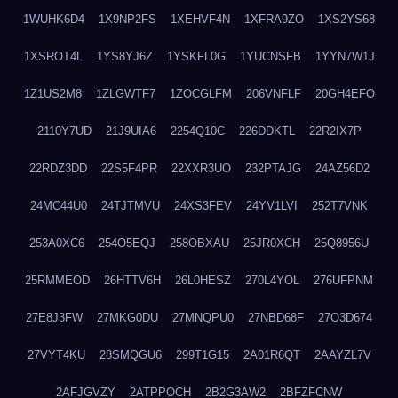
1WUHK6D4
1X9NP2FS
1XEHVF4N
1XFRA9ZO
1XS2YS68
1XSROT4L
1YS8YJ6Z
1YSKFL0G
1YUCNSFB
1YYN7W1J
1Z1US2M8
1ZLGWTF7
1ZOCGLFM
206VNFLF
20GH4EFO
2110Y7UD
21J9UIA6
2254Q10C
226DDKTL
22R2IX7P
22RDZ3DD
22S5F4PR
22XXR3UO
232PTAJG
24AZ56D2
24MC44U0
24TJTMVU
24XS3FEV
24YV1LVI
252T7VNK
253A0XC6
254O5EQJ
258OBXAU
25JR0XCH
25Q8956U
25RMMEOD
26HTTV6H
26L0HESZ
270L4YOL
276UFPNM
27E8J3FW
27MKG0DU
27MNQPU0
27NBD68F
27O3D674
27VYT4KU
28SMQGU6
299T1G15
2A01R6QT
2AAYZL7V
2AFJGVZY
2ATPPOCH
2B2G3AW2
2BFZFCNW