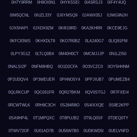
0H7Y9RRM
0H9OI0N1
0HYK5SEI
0IA5RSJ3
0IF4Y4UQ
0IM5QCNL
0IUZL33Y
0J6YMSQ9
0JAWX05J
0JMG9NJH
0JX5HAPI
0JXDX9ZM
0K8I19RD
0KA2KHRR
0KCE9EJG
0KFC83WS
0KHXDLT8
0KO7R0BZ
0LA240G7
0LIQ91PM
0LPY3G1Z
0LTLQ0B4
0M40H0CT
0MCMJJJP
0N1LZI50
0NALSI2P
0NFM8HBQ
0O1D2CFA
0O3VCZC0
0OY5HHNM
0P2UDQV4
0P3WEUER
0PHNO5Y4
0PPJIUB7
0PUMEZB4
0QLRKCUP
0QO261FR
0QR27BKM
0QV0STGJ
0R7FXEI4
0RCWTWLK
0RH9C3CH
0S284R8O
0S4IXXQE
0S9E2KPP
0SA9HP4L
0T1MPQXC
0T8PUJB2
0T9LQ0SF
0TDEQ0TY
0TWV72OF
0U01AD7B
0U56W7B0
0UDKWD5I
0UELVNFD