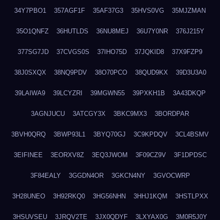
34Y7PBO1
357AGF1F
35AF37G3
35HVS0VG
35MJZMAN
35O1QNFZ
36HUTLDS
36NU8MEJ
36U7Y0NR
376J215Y
377SG7JD
37CVGS0S
37IHO75D
37JQKID8
37X9FZP9
38J0SXQX
38NQ9PDV
38O70PCO
38QUD9KX
39D3U3A0
39LAIWA9
39LCYZRI
39MGWN55
39PXKH1B
3A43DKQP
3AGNJUCU
3ATCGY3X
3BKC9MX3
3BORDPAR
3BVH0QRQ
3BWP93L1
3BYQ70GJ
3C9KPDQV
3CL4BSMV
3EIFINEE
3EORXV8Z
3EQ3JWOM
3F09CZ9V
3F1DPDSC
3F84EALY
3GGDN4OR
3GKCN4NY
3GVOCWRP
3H28UNEO
3H92RKQ0
3HG56NHN
3HHJ1KQM
3HSTLPXX
3HSUVSEU
3JRQV2TE
3JX0QDYF
3LXYAX0G
3M0R5J0Y