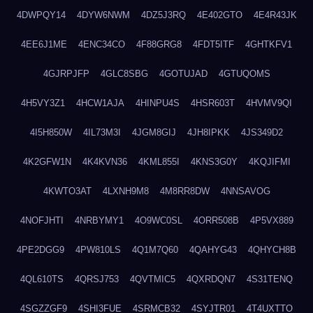
4DWPQY14
4DYW6NWM
4DZ5J3RQ
4E402GTO
4E4R43JK
4EE6J1ME
4ENC34CO
4F88GRG8
4FDT5ITF
4GHTKFV1
4GJRPJFP
4GLC8SBG
4GOTUJAD
4GTUQOMS
4H5VY3Z1
4HCW1AJA
4HINPU4S
4HSR603T
4HVMV9QI
4I5H850W
4IL73M3I
4JGM8GIJ
4JH8IPKK
4JS349D2
4K2GFW1N
4K4KVN36
4KML855I
4KNS3G0Y
4KQJIFMI
4KWTO3AT
4LXNH9M8
4M8RR8DW
4NNSAVOG
4NOFJHTI
4NRBYMY1
4O9WC0SL
4ORR508B
4P5VX889
4PE2DGG9
4PW810LS
4Q1M7Q60
4QAHYG43
4QHYCH8B
4QL610TS
4QRSJ753
4QVTMIC5
4QXRDQN7
4S31TENQ
4SGZZGF9
4SHI3FUE
4SRMCB32
4SYJTR01
4T4UXTTO