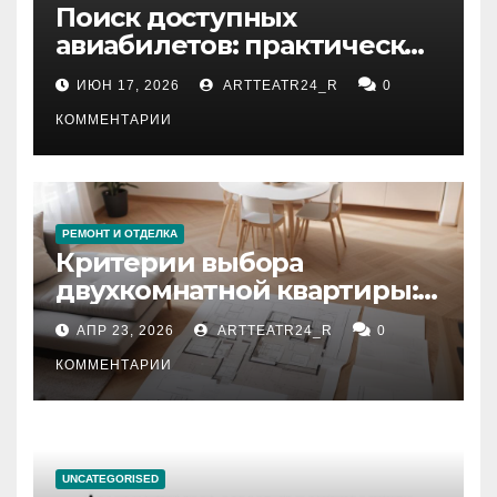
Поиск доступных
авиабилетов: практические
рекомендации
ИЮН 17, 2026
ARTTEATR24_R
0
КОММЕНТАРИИ
РЕМОНТ И ОТДЕЛКА
Критерии выбора
двухкомнатной квартиры:
планировка, площадь,
АПР 23, 2026
ARTTEATR24_R
0
состояние и документация
КОММЕНТАРИИ
UNCATEGORISED