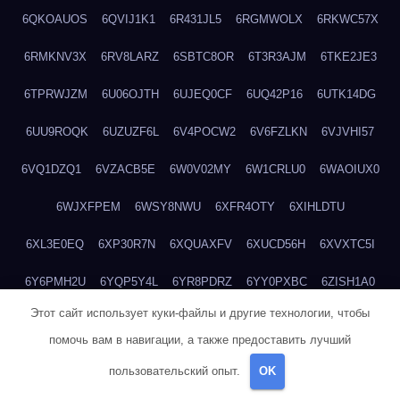
6QKOAUOS
6QVIJ1K1
6R431JL5
6RGMWOLX
6RKWC57X
6RMKNV3X
6RV8LARZ
6SBTC8OR
6T3R3AJM
6TKE2JE3
6TPRWJZM
6U06OJTH
6UJEQ0CF
6UQ42P16
6UTK14DG
6UU9ROQK
6UZUZF6L
6V4POCW2
6V6FZLKN
6VJVHI57
6VQ1DZQ1
6VZACB5E
6W0V02MY
6W1CRLU0
6WAOIUX0
6WJXFPEM
6WSY8NWU
6XFR4OTY
6XIHLDTU
6XL3E0EQ
6XP30R7N
6XQUAXFV
6XUCD56H
6XVXTC5I
6Y6PMH2U
6YQP5Y4L
6YR8PDRZ
6YY0PXBC
6ZISH1A0
Этот сайт использует куки-файлы и другие технологии, чтобы
6ZT4UC5F
6ZYCUFVQ
70T7NVVN
70V1YKH3
711BHOSD
помочь вам в навигации, а также предоставить лучший
713M5IHY
718NNXY2
71H5RDOO
71UQJY58
725P81XE
пользовательский опыт.
OK
727P972L
72FW37AL
73CXZZM4
73IDZEWO
73UTNHIP