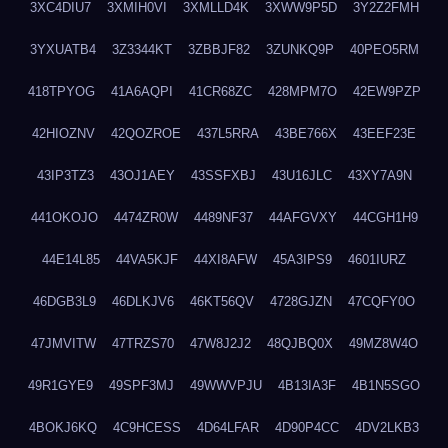
3XC4DIU7
3XMIH0VI
3XMLLD4K
3XWW9P5D
3Y2Z2FMH
3YXUATB4
3Z3344KT
3ZBBJF82
3ZUNKQ9P
40PEO5RM
418TPYOG
41A6AQPI
41CR68ZC
428MPM7O
42EW9PZP
42HIOZNV
42QOZROE
437L5RRA
43BE766X
43EEF23E
43IP3TZ3
43OJ1AEY
43SSFXBJ
43U16JLC
43XY7A9N
441OKOJO
4474ZR0W
4489NF37
44AFGVXY
44CGH1H9
44E14L85
44VA5KJF
44XI8AFW
45A3IPS9
4601IURZ
46DGB3L9
46DLKJV6
46KT56QV
4728GJZN
47CQFY0O
47JMVITW
47TRZS70
47W8J2J2
48QJBQ0X
49MZ8W4O
49R1GYE9
49SPF3MJ
49WWVPJU
4B13IA3F
4B1N5SGO
4BOKJ6KQ
4C9HCESS
4D64LFAR
4D90P4CC
4DV2LKB3