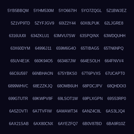
5YB5BBQM
5YHM530M
5YO667IH
5YO7ZQGL
5Z1BWJEZ
5Z1VP9TD
5ZYFJGV9
60IZ2Y44
60X8LPUK
62LJGRE8
6316UU0I
634ZKLU1
63MVU7SW
63SPQINX
63WDQUHH
63X60DYM
64996J11
659M6G4O
65TIBAG5
65TN6NPQ
65UV4E1K
660K94O5
663467JW
664ESOLH
664FNVV4
66C6U597
66NBHAON
675YBKS0
67T6PVX5
67UCAPT0
6899WHVC
68EZZKJQ
68OMB6UH
68PDCJPV
68QHDOI3
699GTUTR
69KWPV8F
69LSOT1W
69PLXGPN
69S53RP0
6A5ZOVTI
6A7TVFIW
6AMAWT34
6ANZ4C8L
6AS3LJQ4
6AX21SAB
6AX80CNX
6AYEZFQ7
6B0V87BD
6BA9R10Z