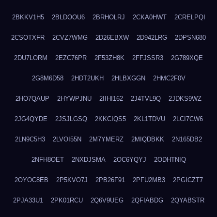
2BKKV1H5
2BLDOOU6
2BRHOLRJ
2CKA0HWT
2CRELPQI
2CSOTXFR
2CVZ7WMG
2D26EBXW
2D942LRG
2DPSN680
2DU7LORM
2EZC76PR
2F53ZH8K
2FFJSSR3
2G789XQE
2G8M6D58
2HDT2UKH
2HLBXGGN
2HMC2F0V
2HO7QAUP
2HYWPJNU
2IIHI162
2J4TVL9Q
2JDKS9WZ
2JG4QYDE
2JSJLGSQ
2KKCIQS5
2KL1TDVU
2LCI7CW6
2LN9C5H3
2LVOI55N
2M7YMERZ
2MIQDBKK
2N165DB2
2NFH8OET
2NXDJSMA
2OC6YQYJ
2ODHTNIQ
2OYOC8EB
2P5KVO7J
2PB26F91
2PFU2MB3
2PGICZT7
2PJA33U1
2PK01RCU
2Q6V9UEG
2QFIABDG
2QYABSTR