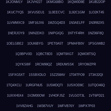
1KJONM1Y
1KJVH227
1KMG68BO
1KQW0D9E
1KUB22OP
1KUC7YQ5
1KVUSEU1
1L0EECVC
1L92C1GM
1LO2KT45
1LVWMXC9
1MF16JX6
1MZGQ4D3
1N3AELFF
1N3R82X5
1NERJOY9
1NIN2DXO
1NIPGIQG
1NTYF4RH
1NZ06F8Q
1OELGBE2
1OUI6BYG
1PET0A5T
1PMAFB0V
1PSGIWB2
1Q3BPV0D
1QBCT8D3
1QMT9XGT
1QWO8TSQ
1QYKS8IF
1RCW99QZ
1RDUWSSK
1RYOMZPR
1SFXG5XT
1SSBXDLO
1SZ258AV
1T04TFO9
1T3A32QI
1TQ4XCLI
1URGFNU5
1USMDQTI
1USXOD9C
1UTQO46Q
1UXXH5X4
1V2M00OW
1VHOFJ5Z
1VLGOT3L
1VT6PD21
1VV8ZAHG
1W387VUY
1WFVB76Y
1WPX7P03