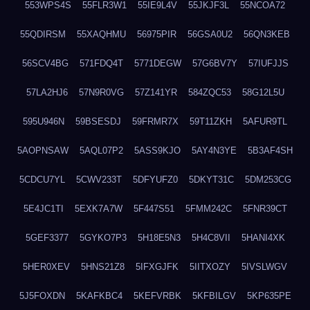
553WPS4S
55FLR3W1
55IE9L4V
55JKJF3L
55NCOA72
55QDIRSM
55XAQHMU
56975PIR
56GSA0U2
56QN3KEB
56SCV4BG
571FDQ4T
5771DEGW
57G6BV7Y
57IUFJJS
57LA2HJ6
57N9R0VG
57Z141YR
584ZQC53
58G12L5U
595U946N
59BSESDJ
59FRMR7X
59T11ZKH
5AFUR9TL
5AOPNSAW
5AQL07P2
5ASS9KJO
5AY4N3YE
5B3AF4SH
5CDCU7YL
5CWV233T
5DFYUFZ0
5DKYT31C
5DM253CG
5E4JC1TI
5EXK7A7W
5F447S51
5FMM242C
5FNR39CT
5GEF3377
5GYKO7P3
5H18E5N3
5H4C8VII
5HANI4XK
5HER0XEV
5HNS21Z8
5IFXGJFK
5IITXOZY
5IVSLWGV
5J5FOXDN
5KAFKBC4
5KEFVRBK
5KFBILGV
5KP635PE