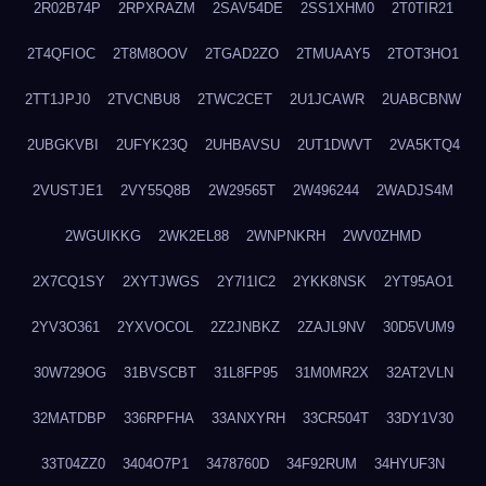
2R02B74P
2RPXRAZM
2SAV54DE
2SS1XHM0
2T0TIR21
2T4QFIOC
2T8M8OOV
2TGAD2ZO
2TMUAAY5
2TOT3HO1
2TT1JPJ0
2TVCNBU8
2TWC2CET
2U1JCAWR
2UABCBNW
2UBGKVBI
2UFYK23Q
2UHBAVSU
2UT1DWVT
2VA5KTQ4
2VUSTJE1
2VY55Q8B
2W29565T
2W496244
2WADJS4M
2WGUIKKG
2WK2EL88
2WNPNKRH
2WV0ZHMD
2X7CQ1SY
2XYTJWGS
2Y7I1IC2
2YKK8NSK
2YT95AO1
2YV3O361
2YXVOCOL
2Z2JNBKZ
2ZAJL9NV
30D5VUM9
30W729OG
31BVSCBT
31L8FP95
31M0MR2X
32AT2VLN
32MATDBP
336RPFHA
33ANXYRH
33CR504T
33DY1V30
33T04ZZ0
3404O7P1
3478760D
34F92RUM
34HYUF3N