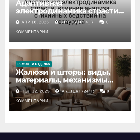
Адаптивная
электродинамика страсти:
влияние анализа
АПР 16, 2026
ARTTEATR24_R
0
стихийных бедствий на
тезауруса
КОММЕНТАРИИ
РЕМОНТ И ОТДЕЛКА
Жалюзи и шторы: виды,
материалы, механизмы
управления и уход
НОЯ 12, 2025
ARTTEATR24_R
0
КОММЕНТАРИИ