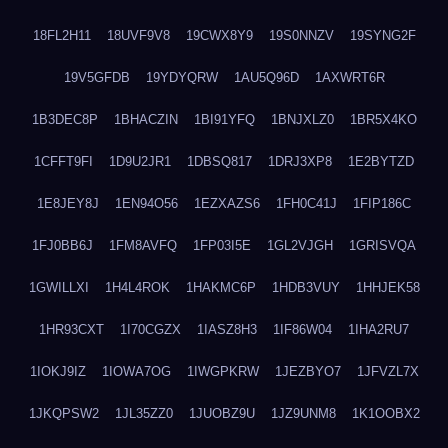
18FL2H11
18UVF9V8
19CWX8Y9
19S0NNZV
19SYNG2F
19V5GFDB
19YDYQRW
1AU5Q96D
1AXWRT6R
1B3DEC8P
1BHACZIN
1BI91YFQ
1BNJXLZ0
1BR5X4KO
1CFFT9FI
1D9U2JR1
1DBSQ817
1DRJ3XP8
1E2BYTZD
1E8JEY8J
1EN94O56
1EZXAZS6
1FH0C41J
1FIP186C
1FJ0BB6J
1FM8AVFQ
1FP03I5E
1GL2VJGH
1GRISVQA
1GWILLXI
1H4L4ROK
1HAKMC6P
1HDB3VUY
1HHJEK58
1HR93CXT
1I70CGZX
1IASZ8H3
1IF86W04
1IHA2RU7
1IOKJ9IZ
1IOWA7OG
1IWGPKRW
1JEZBYO7
1JFVZL7X
1JKQPSW2
1JL35ZZ0
1JUOBZ9U
1JZ9UNM8
1K1OOBX2