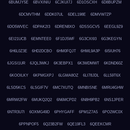
6BUMJY5E
6BVXINIU
6CJKUI7J
6D1OSCXH
6D8BUPZM
6DCMVTHM
6DDK07UL
6DEL198E
6DMVW7ZP
6DO5WVEC
6DPAK2I3
6DREN8XO
6DSSGCV5
6EEGL9Z9
6EI21UCB
6EMNTEE0
6F1DJ5WF
6G3CXI93
6G3KEGYN
6H6L0Z3E
6HD2DCBO
6HM0FQJT
6HWL9A3P
6I5IUH76
6JGSI1UR
6JQL3WKJ
6K3EBPX1
6K3WDMWT
6KDND60Z
6KOOILKY
6KPMGXPJ
6LGMA8OZ
6LI78JDL
6LL59T6X
6LSD5KCS
6LSGIF7V
6MC7XUTQ
6MNBISNE
6MRU4GHW
6MRWI2FW
6MUKQ2Q2
6N6MCPD2
6N8H9PB2
6NS1JPER
6NTR3U7I
6OXMG49D
6PHYGAFF
6PM1Z7A5
6PO2WC0X
6PPNPOF5
6Q23B2FW
6QE19FL3
6QEEKCMR