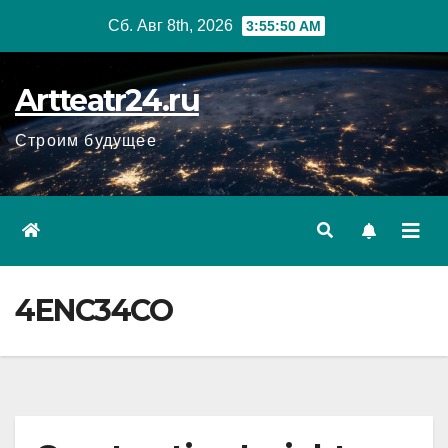
Перейти
Сб. Авг 8th, 2026
3:55:51 AM
к
содержанию
Artteatr24.ru
Строим будущее
4ENC34CO