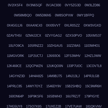
0V2IXSF4
0V3N6SQF
0VJAC930
0VY5ZG3D
0W3LZD86
0W58MBQO
0W5D86N5
0W8SOPXW
0WY1BFPQ
0X4GG1J6
0XAANC43
0XI05VVT
0XLR0SZZ
0XW3VGXD
0ZAVTHSI
0ZM4J2CX
0ZVYGAG2
0ZXS0PVO
105XMS37
10LFO9CA
10SRNZZ2
10ZH1AUS
10ZZI8A5
1103WHO1
11MGVORK
11P2UCTJ
126I93O6
12FS3WHV
12HZ1JWW
12K469CE
12QCPWZN
12UKQO0N
133P7UOC
13COV7L8
14GYHZ3D
14H4A825
14M9BJ75
14NJ13LJ
14PRJLGB
14PRLC85
14WY7OYZ
1546DY9V
15B2SHBQ
15C9WR6H
160ON64P
16P9KSF6
16SBWI43
16U7RZJT
179PIGYE
17HG5UY8
17SO7X9S
17UXEZ2B
17VE7UAW
181QKVNV