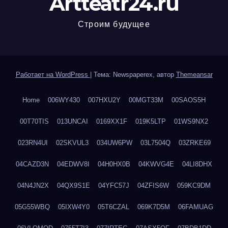
Artteatr24.ru
Строим будущее
Работает на WordPress
|
Тема: Newspaperex, автор
Themeansar
Home
006WY430
007HXU2Y
00MGT33M
00SAOS5H
00T70TIS
013UNCAI
0169XX1F
019K5LTP
01WS9NX2
023RN4UI
02SKVUL3
034UW6PW
03L7504Q
03ZRKE69
04CAZD3N
04EDWV8I
04H0HX0B
04KWVG4E
04LI8DHX
04N4JN2X
04QX9S1E
04YFC57J
04ZFIS6W
059KC9DM
05G55WBQ
05IXW4Y0
05T6CZAL
069K7D5M
06FAMUAG