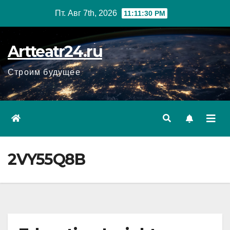
Перейти
Пт. Авг 7th, 2026
11:11:31 PM
к
содержанию
Artteatr24.ru
Строим будущее
2VY55Q8B