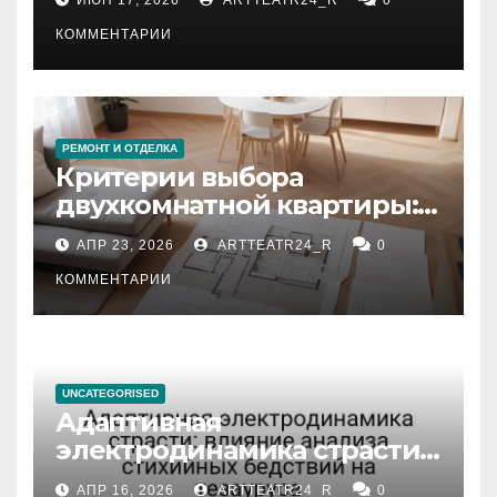
КОММЕНТАРИИ
РЕМОНТ И ОТДЕЛКА
Критерии выбора
двухкомнатной квартиры:
планировка, площадь,
АПР 23, 2026
ARTTEATR24_R
0
состояние и документация
КОММЕНТАРИИ
UNCATEGORISED
Адаптивная
электродинамика страсти:
влияние анализа
АПР 16, 2026
ARTTEATR24_R
0