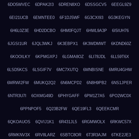
6DO5WVEC
6DPAK2I3
6DREN8XO
6DSSGCV5
6EEGL9Z9
6EI21UCB
6EMNTEE0
6F1DJ5WF
6G3CXI93
6G3KEGYN
6H6L0Z3E
6HD2DCBO
6HM0FQJT
6HWL9A3P
6I5IUH76
6JGSI1UR
6JQL3WKJ
6K3EBPX1
6K3WDMWT
6KDND60Z
6KOOILKY
6KPMGXPJ
6LGMA8OZ
6LI78JDL
6LL59T6X
6LSD5KCS
6LSGIF7V
6MC7XUTQ
6MNBISNE
6MRU4GHW
6MRWI2FW
6MUKQ2Q2
6N6MCPD2
6N8H9PB2
6NS1JPER
6NTR3U7I
6OXMG49D
6PHYGAFF
6PM1Z7A5
6PO2WC0X
6PPNPOF5
6Q23B2FW
6QE19FL3
6QEEKCMR
6QKOAUOS
6QVIJ1K1
6R431JL5
6RGMWOLX
6RKWC57X
6RMKNV3X
6RV8LARZ
6SBTC8OR
6T3R3AJM
6TKE2JE3