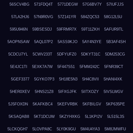
56SCV4BG
571FDQ4T
5771DEGW
57G6BV7Y
57IUFJJS
57LA2HJ6
57N9R0VG
57Z141YR
584ZQC53
58G12L5U
595U946N
59BSESDJ
59FRMR7X
59T11ZKH
5AFUR9TL
5AOPNSAW
5AQL07P2
5ASS9KJO
5AY4N3YE
5B3AF4SH
5CDCU7YL
5CWV233T
5DFYUFZ0
5DKYT31C
5DM253CG
5E4JC1TI
5EXK7A7W
5F447S51
5FMM242C
5FNR39CT
5GEF3377
5GYKO7P3
5H18E5N3
5H4C8VII
5HANI4XK
5HER0XEV
5HNS21Z8
5IFXGJFK
5IITXOZY
5IVSLWGV
5J5FOXDN
5KAFKBC4
5KEFVRBK
5KFBILGV
5KP635PE
5KSAQAB8
5KT1DCUW
5KZYHXKG
5L1KPI2V
5L515L3S
5LCKQGH7
5LOVPA8C
5LY0K9GU
5M4U4YA3
5M8JMWFU