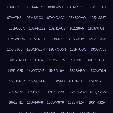
0X4GG1J6
0XAANC43
0XI05VVT
0XLR0SZZ
0XW3VGXD
0ZAVTHSI
0ZM4J2CX
0ZVYGAG2
0ZXS0PVO
105XMS37
10LFO9CA
10SRNZZ2
10ZH1AUS
10ZZI8A5
1103WHO1
11MGVORK
11P2UCTJ
126I93O6
12FS3WHV
12HZ1JWW
12K469CE
12QCPWZN
12UKQO0N
133P7UOC
13COV7L8
14GYHZ3D
14H4A825
14M9BJ75
14NJ13LJ
14PRJLGB
14PRLC85
14WY7OYZ
1546DY9V
15B2SHBQ
15C9WR6H
160ON64P
16P9KSF6
16SBWI43
16U7RZJT
179PIGYE
17HG5UY8
17SO7X9S
17UXEZ2B
17VE7UAW
181QKVNV
18FL2H11
18UVF9V8
19CWX8Y9
19S0NNZV
19SYNG2F