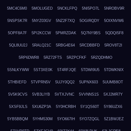
5MC4C6M0
5MOLUGED
5NCKLFPQ
5NI5PO7L
5NROBV9R
5NSPSK7R
5NYZ03GV
5NZ2F7XQ
5OGIRQDY
5OIXNVW6
5OPF8A7F
5PI2KCCW
5PMRZDAK
5Q7NY9BS
5QDQI5F8
5QL8UU2J
5RALQ21C
5RBG4E64
5RCDBBFD
5ROV8T2I
5RP6DWR8
5RZ72FTS
5RZPCFKF
5RZQDHMO
5SNLKYWW
5ST3XE0K
5T4RFJQE
5TDWI9U5
5TDWKNIX
5THBIEFD
5TVPRN5V
5UJY0QQ2
5UPNX603
5UUMB8OT
5V5K9CVS
5VB3LIYB
5VTXJVNC
5VVNNS1S
5XJ2MR7Y
5XSF9JLS
5XU6ZP3A
5Y0HCRBH
5Y1QS60T
5Y86UZX6
5YB5BBQM
5YHM530M
5YO667IH
5YO7ZQGL
5Z1BWJEZ