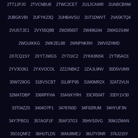
2TT1JPJ0
2TVCNBU8
2TWC2CET
2U1JCAWR
2UABCBNW
2UBGKVBI
2UFYK23Q
2UHBAVSU
2UT1DWVT
2VA5KTQ4
2VUSTJE1
2VY55Q8B
2W29565T
2W496244
2WADJS4M
2WGUIKKG
2WK2EL88
2WNPNKRH
2WV0ZHMD
2X7CQ1SY
2XYTJWGS
2Y7I1IC2
2YKK8NSK
2YT95AO1
2YV3O361
2YXVOCOL
2Z2JNBKZ
2ZAJL9NV
30D5VUM9
30W729OG
31BVSCBT
31L8FP95
31M0MR2X
32AT2VLN
32MATDBP
336RPFHA
33ANXYRH
33CR504T
33DY1V30
33T04ZZ0
3404O7P1
3478760D
34F92RUM
34HYUF3N
34Y7PBO1
357AGF1F
35AF37G3
35HVS0VG
35MJZMAN
35O1QNFZ
36HUTLDS
36NU8MEJ
36U7Y0NR
376J215Y