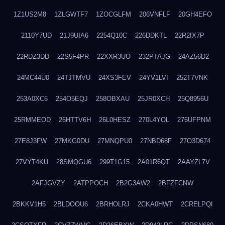
1Z1US2M8
1ZLGWTF7
1ZOCGLFM
206VNFLF
20GH4EFO
2110Y7UD
21J9UIA6
2254Q10C
226DDKTL
22R2IX7P
22RDZ3DD
22S5F4PR
22XXR3UO
232PTAJG
24AZ56D2
24MC44U0
24TJTMVU
24XS3FEV
24YV1LVI
252T7VNK
253A0XC6
254O5EQJ
258OBXAU
25JR0XCH
25Q8956U
25RMMEOD
26HTTV6H
26L0HESZ
270L4YOL
276UFPNM
27E8J3FW
27MKG0DU
27MNQPU0
27NBD68F
27O3D674
27VYT4KU
28SMQGU6
299T1G15
2A01R6QT
2AAYZL7V
2AFJGVZY
2ATPPOCH
2B2G3AW2
2BFZFCNW
2BKKV1H5
2BLDOOU6
2BRHOLRJ
2CKA0HWT
2CRELPQI