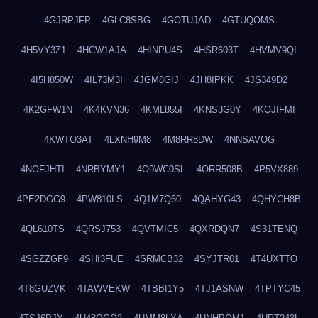
4GJRPJFP
4GLC8SBG
4GOTUJAD
4GTUQOMS
4H5VY3Z1
4HCW1AJA
4HINPU4S
4HSR603T
4HVMV9QI
4I5H850W
4IL73M3I
4JGM8GIJ
4JH8IPKK
4JS349D2
4K2GFW1N
4K4KVN36
4KML855I
4KNS3G0Y
4KQJIFMI
4KWTO3AT
4LXNH9M8
4M8RR8DW
4NNSAVOG
4NOFJHTI
4NRBYMY1
4O9WC0SL
4ORR508B
4P5VX889
4PE2DGG9
4PW810LS
4Q1M7Q60
4QAHYG43
4QHYCH8B
4QL610TS
4QRSJ753
4QVTMIC5
4QXRDQN7
4S31TENQ
4SGZZGF9
4SHI3FUE
4SRMCB32
4SYJTR01
4T4UXTTO
4T8GUZVK
4TAWVEKW
4TBBI1Y5
4TJ1ASNW
4TPTYC45