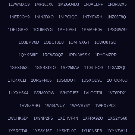
1LVWMXC9
1MF16JX6
1MZGQ4D3
1N3AELFF
1N3R82X5
1NERJOY9
1NIN2DXO
1NIPGIQG
1NTYF4RH
1NZ06F8Q
1OELGBE2
1OUI6BYG
1PET0A5T
1PMAFB0V
1PSGIWB2
1Q3BPV0D
1QBCT8D3
1QMT9XGT
1QWO8TSQ
1QYKS8IF
1RCW99QZ
1RDUWSSK
1RYOMZPR
1SFXG5XT
1SSBXDLO
1SZ258AV
1T04TFO9
1T3A32QI
1TQ4XCLI
1URGFNU5
1USMDQTI
1USXOD9C
1UTQO46Q
1UXXH5X4
1V2M00OW
1VHOFJ5Z
1VLGOT3L
1VT6PD21
1VV8ZAHG
1W387VUY
1WFVB76Y
1WPX7P03
1WUHK6D4
1X9NP2FS
1XEHVF4N
1XFRA9ZO
1XS2YS68
1XSROT4L
1YS8YJ6Z
1YSKFL0G
1YUCNSFB
1YYN7W1J