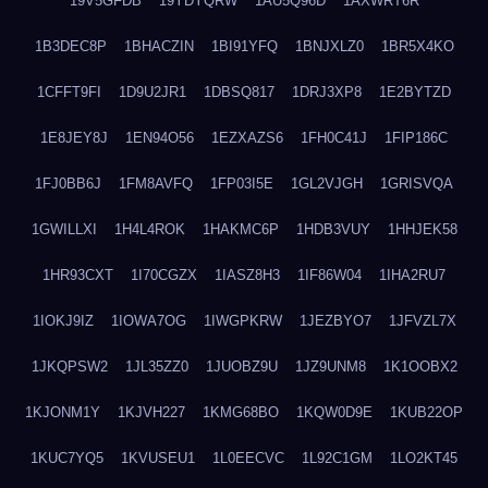
19V5GFDB
19YDYQRW
1AU5Q96D
1AXWRT6R
1B3DEC8P
1BHACZIN
1BI91YFQ
1BNJXLZ0
1BR5X4KO
1CFFT9FI
1D9U2JR1
1DBSQ817
1DRJ3XP8
1E2BYTZD
1E8JEY8J
1EN94O56
1EZXAZS6
1FH0C41J
1FIP186C
1FJ0BB6J
1FM8AVFQ
1FP03I5E
1GL2VJGH
1GRISVQA
1GWILLXI
1H4L4ROK
1HAKMC6P
1HDB3VUY
1HHJEK58
1HR93CXT
1I70CGZX
1IASZ8H3
1IF86W04
1IHA2RU7
1IOKJ9IZ
1IOWA7OG
1IWGPKRW
1JEZBYO7
1JFVZL7X
1JKQPSW2
1JL35ZZ0
1JUOBZ9U
1JZ9UNM8
1K1OOBX2
1KJONM1Y
1KJVH227
1KMG68BO
1KQW0D9E
1KUB22OP
1KUC7YQ5
1KVUSEU1
1L0EECVC
1L92C1GM
1LO2KT45