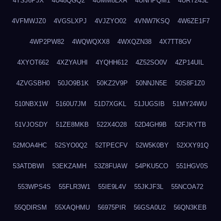
4TSJ6PJX
4U48QGQ2
4UMM8LXA
4UNHPQM1
4URT243L
4VFMWJZ0
4VGSLXPJ
4VJZYO02
4VNW7KSQ
4W6ZE1F7
4WP2PW82
4WQWQXX8
4WXQZN38
4X7TT8GV
4XYOT662
4XZYAUHI
4YQHH612
4Z52SO0V
4ZP14UIL
4ZVGSBH0
50JO9B1K
50KZ2V9P
50NNJN5E
50S8F1Z0
510NBX1W
5160U7JM
51D7XGKL
51JUGSIB
51MY24WU
51VJOSDY
51ZE8MKB
522X4O28
52D4GH9B
52FJKYTB
52MOA4HC
52SYO0Q2
52TPECFV
52W5K0BY
52XXY91Q
53ATDBWI
53EKZAMH
53Z8FUAW
54PKU5CO
551HGV0S
553WPS4S
55FLR3W1
55IE9L4V
55JKJF3L
55NCOA72
55QDIRSM
55XAQHMU
56975PIR
56GSA0U2
56QN3KEB