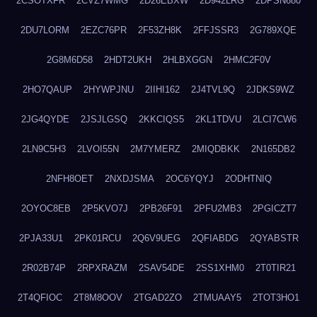
2CSOTXFR
2CVZ7WMG
2D26EBXW
2D942LRG
2DPSN680
2DU7LORM
2EZC76PR
2F53ZH8K
2FFJSSR3
2G789XQE
2G8M6D58
2HDT2UKH
2HLBXGGN
2HMC2F0V
2HO7QAUP
2HYWPJNU
2IIHI162
2J4TVL9Q
2JDKS9WZ
2JG4QYDE
2JSJLGSQ
2KKCIQS5
2KL1TDVU
2LCI7CW6
2LN9C5H3
2LVOI55N
2M7YMERZ
2MIQDBKK
2N165DB2
2NFH8OET
2NXDJSMA
2OC6YQYJ
2ODHTNIQ
2OYOC8EB
2P5KVO7J
2PB26F91
2PFU2MB3
2PGICZT7
2PJA33U1
2PK01RCU
2Q6V9UEG
2QFIABDG
2QYABSTR
2R02B74P
2RPXRAZM
2SAV54DE
2SS1XHM0
2T0TIR21
2T4QFIOC
2T8M8OOV
2TGAD2ZO
2TMUAAY5
2TOT3HO1