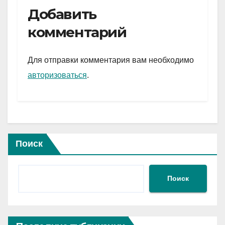
e
er
at
ail
р
Добавить
gr
s
а
комментарий
a
A
в
m
p
и
Для отправки комментария вам необходимо
p
ть
авторизоваться
.
Поиск
Поиск