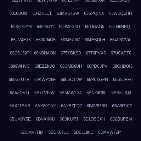
5Z1VP9TD
5ZYFJGV9
60IZ2Y44
60X8LPUK
62LJGRE8
6316UU0I
634ZKLU1
63MVU7SW
63SPQINX
63WDQUHH
63X60DYM
64996J11
659M6G4O
65TIBAG5
65TN6NPQ
65UV4E1K
660K94O5
663467JW
664ESOLH
664FNVV4
66C6U597
66NBHAON
675YBKS0
67T6PVX5
67UCAPT0
6899WHVC
68EZZKJQ
68OMB6UH
68PDCJPV
68QHDOI3
699GTUTR
69KWPV8F
69LSOT1W
69PLXGPN
69S53RP0
6A5ZOVTI
6A7TVFIW
6AMAWT34
6ANZ4C8L
6AS3LJQ4
6AX21SAB
6AX80CNX
6AYEZFQ7
6B0V87BD
6BA9R10Z
6BUMJY5E
6BVXINIU
6CJKUI7J
6D1OSCXH
6D8BUPZM
6DCMVTHM
6DDK07UL
6DEL198E
6DMVW7ZP