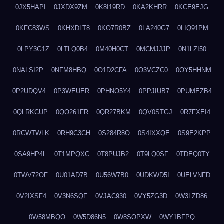
0JX5HAPI
0JXDX9ZM
0K8I19RD
0KA2KHRR
0KCE9EJG
0KFC83WS
0KHXDLT8
0KO7R0BZ
0LA240G7
0LIQ91PM
0LPY3G1Z
0LTLQ0B4
0M40H0CT
0MCMJJJP
0N1LZI50
0NALSI2P
0NFM8HBQ
0O1D2CFA
0O3VCZC0
0OY5HHNM
0P2UDQV4
0P3WEUER
0PHNO5Y4
0PPJIUB7
0PUMEZB4
0QLRKCUP
0QO261FR
0QR27BKM
0QV0STGJ
0R7FXEI4
0RCWTWLK
0RH9C3CH
0S284R8O
0S4IXXQE
0S9E2KPP
0SA9HP4L
0T1MPQXC
0T8PUJB2
0T9LQ0SF
0TDEQ0TY
0TWV72OF
0U01AD7B
0U56W7B0
0UDKWD5I
0UELVNFD
0V2IXSF4
0V3N6SQF
0VJAC930
0VY5ZG3D
0W3LZD86
0W58MBQO
0W5D86N5
0W8SOPXW
0WY1BFPQ