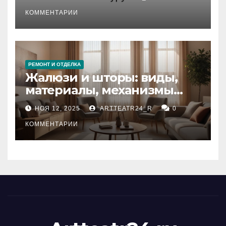
стихийных бедствий на
тезауруса
КОММЕНТАРИИ
РЕМОНТ И ОТДЕЛКА
Жалюзи и шторы: виды,
материалы, механизмы
управления и уход
НОЯ 12, 2025
ARTTEATR24_R
0
КОММЕНТАРИИ