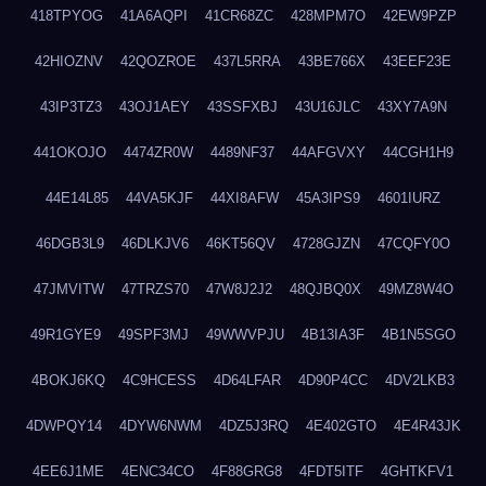
418TPYOG
41A6AQPI
41CR68ZC
428MPM7O
42EW9PZP
42HIOZNV
42QOZROE
437L5RRA
43BE766X
43EEF23E
43IP3TZ3
43OJ1AEY
43SSFXBJ
43U16JLC
43XY7A9N
441OKOJO
4474ZR0W
4489NF37
44AFGVXY
44CGH1H9
44E14L85
44VA5KJF
44XI8AFW
45A3IPS9
4601IURZ
46DGB3L9
46DLKJV6
46KT56QV
4728GJZN
47CQFY0O
47JMVITW
47TRZS70
47W8J2J2
48QJBQ0X
49MZ8W4O
49R1GYE9
49SPF3MJ
49WWVPJU
4B13IA3F
4B1N5SGO
4BOKJ6KQ
4C9HCESS
4D64LFAR
4D90P4CC
4DV2LKB3
4DWPQY14
4DYW6NWM
4DZ5J3RQ
4E402GTO
4E4R43JK
4EE6J1ME
4ENC34CO
4F88GRG8
4FDT5ITF
4GHTKFV1