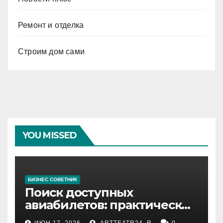
Ремонт и отделка
Строим дом сами
YOU MISSED
БИЗНЕС СОВЕТНИК
Поиск доступных
авиабилетов: практические
рекомендации
ИЮН 17, 2026
ARTTEATR24_R
0