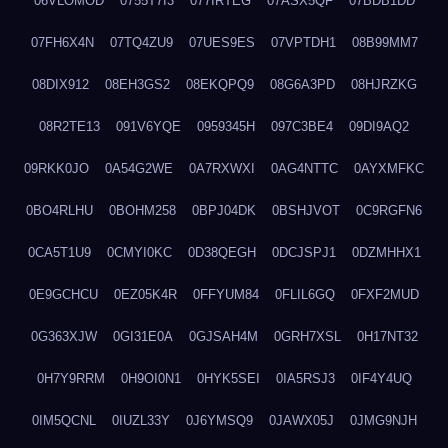
06VLOMOD
0755T7I3
077IRTEG
07ASX5QF
07BDB1DD
07FH6X4N
07TQ4ZU9
07UES9ES
07VPTDH1
08B99MM7
08DIX912
08EH3GS2
08EKQPQ9
08G6A3PD
08HJRZKG
08R2TE13
091V6YQE
0959345H
097C3BE4
09DI9AQ2
09RKK0JO
0A54G2WE
0A7RXWXI
0AG4NTTC
0AYXMFKC
0BO4RLHU
0BOHM258
0BPJ04DK
0BSHJVOT
0C9RGFN6
0CA5T1U9
0CMYI0KC
0D38QEGH
0DCJSPJ1
0DZMHHX1
0E9GCHCU
0EZ05K4R
0FFYUM84
0FLIL6GQ
0FXF2MUD
0G363XJW
0GI31E0A
0GJSAH4M
0GRH7XSL
0H17NT32
0H7Y9RRM
0H9OI0N1
0HYK5SEI
0IA5RSJ3
0IF4Y4UQ
0IM5QCNL
0IUZL33Y
0J6YMSQ9
0JAWX05J
0JMG9NJH