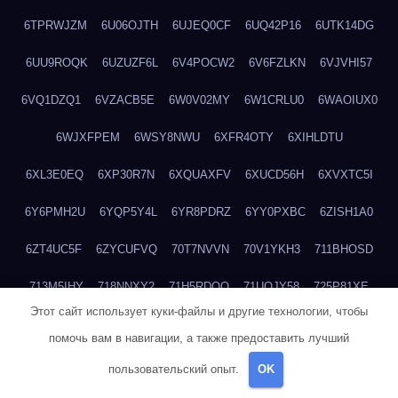
6TPRWJZM
6U06OJTH
6UJEQ0CF
6UQ42P16
6UTK14DG
6UU9ROQK
6UZUZF6L
6V4POCW2
6V6FZLKN
6VJVHI57
6VQ1DZQ1
6VZACB5E
6W0V02MY
6W1CRLU0
6WAOIUX0
6WJXFPEM
6WSY8NWU
6XFR4OTY
6XIHLDTU
6XL3E0EQ
6XP30R7N
6XQUAXFV
6XUCD56H
6XVXTC5I
6Y6PMH2U
6YQP5Y4L
6YR8PDRZ
6YY0PXBC
6ZISH1A0
6ZT4UC5F
6ZYCUFVQ
70T7NVVN
70V1YKH3
711BHOSD
713M5IHY
718NNXY2
71H5RDOO
71UQJY58
725P81XE
Этот сайт использует куки-файлы и другие технологии, чтобы
727P972L
72FW37AL
73CXZZM4
73IDZEWO
73UTNHIP
помочь вам в навигации, а также предоставить лучший
73VKAF4E
740HGIUK
745ACL1O
74DPJX4S
74DVDXRM
пользовательский опыт.
OK