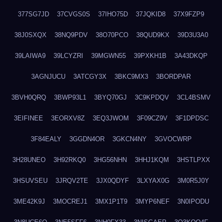
377SG7JD
37CVGS0S
37IHO75D
37JQKID8
37X9FZP9
38J0SXQX
38NQ9PDV
38O70PCO
38QUD9KX
39D3U3A0
39LAIWA9
39LCYZRI
39MGWN55
39PXKH1B
3A43DKQP
3AGNJUCU
3ATCGY3X
3BKC9MX3
3BORDPAR
3BVH0QRQ
3BWP93L1
3BYQ70GJ
3C9KPDQV
3CL4BSMV
3EIFINEE
3EORXV8Z
3EQ3JWOM
3F09CZ9V
3F1DPDSC
3F84EALY
3GGDN4OR
3GKCN4NY
3GVOCWRP
3H28UNEO
3H92RKQ0
3HG56NHN
3HHJ1KQM
3HSTLPXX
3HSUVSEU
3JRQV2TE
3JX0QDYF
3LXYAX0G
3M0R5J0Y
3ME42K9J
3MOCREJ1
3MX1P1T9
3MYP6NEF
3N0IPODU