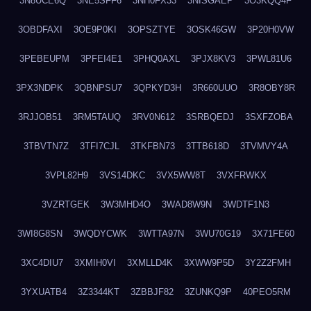
3N8UCE6Q
3NE5SFF6
3NH0FX33
3NISGAEP
3O3KQQ4F
3OBDFAXI
3OE9P0KI
3OPSZTYE
3OSK46GW
3P20H0VW
3PEBEUPM
3PFEI4E1
3PHQ0AXL
3PJX8KV3
3PWL81U6
3PX3NDPK
3QBNPSU7
3QPKYD3H
3R660UUO
3R8OBY8R
3RJJOB51
3RM5TAUQ
3RV0N612
3SRBQEDJ
3SXFZOBA
3TBVTN7Z
3TFI7CJL
3TKFBN73
3TTB618D
3TVMVY4A
3VPL82H9
3VS14DKC
3VX5WW8T
3VXFRWKX
3VZRTGEK
3W3MHD4O
3WAD8W9N
3WDTF1N3
3WI8G8SN
3WQDYCWK
3WTTA97N
3WU70G19
3X71FE60
3XC4DIU7
3XMIH0VI
3XMLLD4K
3XWW9P5D
3Y2Z2FMH
3YXUATB4
3Z3344KT
3ZBBJF82
3ZUNKQ9P
40PEO5RM