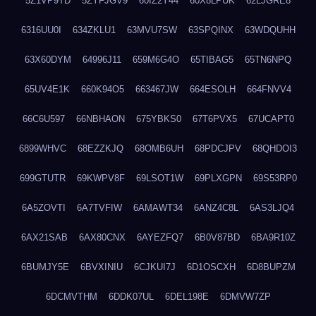
5Z1VP9TD
5ZYFJGV9
60IZ2Y44
60X8LPUK
62LJGRE8
6316UU0I
634ZKLU1
63MVU7SW
63SPQINX
63WDQUHH
63X60DYM
64996J11
659M6G4O
65TIBAG5
65TN6NPQ
65UV4E1K
660K94O5
663467JW
664ESOLH
664FNVV4
66C6U597
66NBHAON
675YBKS0
67T6PVX5
67UCAPT0
6899WHVC
68EZZKJQ
68OMB6UH
68PDCJPV
68QHDOI3
699GTUTR
69KWPV8F
69LSOT1W
69PLXGPN
69S53RP0
6A5ZOVTI
6A7TVFIW
6AMAWT34
6ANZ4C8L
6AS3LJQ4
6AX21SAB
6AX80CNX
6AYEZFQ7
6B0V87BD
6BA9R10Z
6BUMJY5E
6BVXINIU
6CJKUI7J
6D1OSCXH
6D8BUPZM
6DCMVTHM
6DDK07UL
6DEL198E
6DMVW7ZP