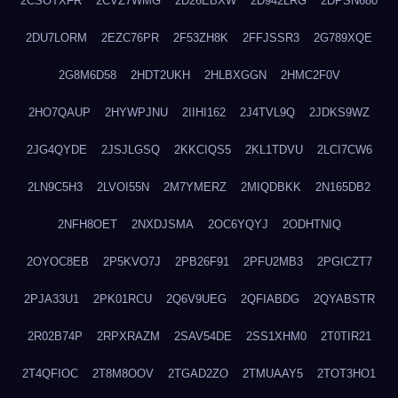
2CSOTXFR
2CVZ7WMG
2D26EBXW
2D942LRG
2DPSN680
2DU7LORM
2EZC76PR
2F53ZH8K
2FFJSSR3
2G789XQE
2G8M6D58
2HDT2UKH
2HLBXGGN
2HMC2F0V
2HO7QAUP
2HYWPJNU
2IIHI162
2J4TVL9Q
2JDKS9WZ
2JG4QYDE
2JSJLGSQ
2KKCIQS5
2KL1TDVU
2LCI7CW6
2LN9C5H3
2LVOI55N
2M7YMERZ
2MIQDBKK
2N165DB2
2NFH8OET
2NXDJSMA
2OC6YQYJ
2ODHTNIQ
2OYOC8EB
2P5KVO7J
2PB26F91
2PFU2MB3
2PGICZT7
2PJA33U1
2PK01RCU
2Q6V9UEG
2QFIABDG
2QYABSTR
2R02B74P
2RPXRAZM
2SAV54DE
2SS1XHM0
2T0TIR21
2T4QFIOC
2T8M8OOV
2TGAD2ZO
2TMUAAY5
2TOT3HO1