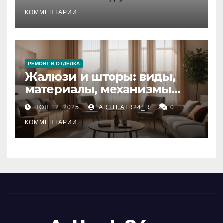
стихийных бедствий на
тезауруса
КОММЕНТАРИИ
РЕМОНТ И ОТДЕЛКА
Жалюзи и шторы: виды,
материалы, механизмы
управления и уход
НОЯ 12, 2025
ARTTEATR24_R
0
КОММЕНТАРИИ