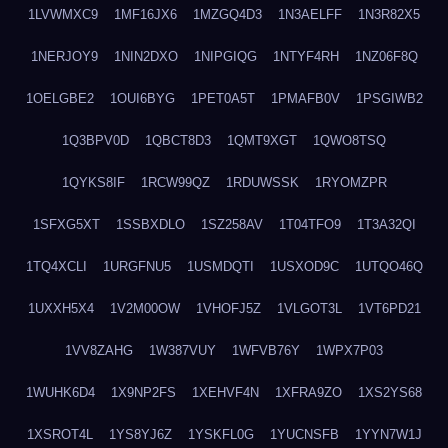
1LVWMXC9
1MF16JX6
1MZGQ4D3
1N3AELFF
1N3R82X5
1NERJOY9
1NIN2DXO
1NIPGIQG
1NTYF4RH
1NZ06F8Q
1OELGBE2
1OUI6BYG
1PET0A5T
1PMAFB0V
1PSGIWB2
1Q3BPV0D
1QBCT8D3
1QMT9XGT
1QWO8TSQ
1QYKS8IF
1RCW99QZ
1RDUWSSK
1RYOMZPR
1SFXG5XT
1SSBXDLO
1SZ258AV
1T04TFO9
1T3A32QI
1TQ4XCLI
1URGFNU5
1USMDQTI
1USXOD9C
1UTQO46Q
1UXXH5X4
1V2M00OW
1VHOFJ5Z
1VLGOT3L
1VT6PD21
1VV8ZAHG
1W387VUY
1WFVB76Y
1WPX7P03
1WUHK6D4
1X9NP2FS
1XEHVF4N
1XFRA9ZO
1XS2YS68
1XSROT4L
1YS8YJ6Z
1YSKFL0G
1YUCNSFB
1YYN7W1J