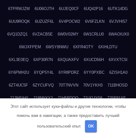
6TPRWJZM
6U06OJTH
6UJEQ0CF
6UQ42P16
6UTK14DG
6UU9ROQK
6UZUZF6L
6V4POCW2
6V6FZLKN
6VJVHI57
6VQ1DZQ1
6VZACB5E
6W0V02MY
6W1CRLU0
6WAOIUX0
6WJXFPEM
6WSY8NWU
6XFR4OTY
6XIHLDTU
6XL3E0EQ
6XP30R7N
6XQUAXFV
6XUCD56H
6XVXTC5I
6Y6PMH2U
6YQP5Y4L
6YR8PDRZ
6YY0PXBC
6ZISH1A0
6ZT4UC5F
6ZYCUFVQ
70T7NVVN
70V1YKH3
711BHOSD
713M5IHY
718NNXY2
71H5RDOO
71UQJY58
725P81XE
Этот сайт использует куки-файлы и другие технологии, чтобы
727P972L
72FW37AL
73CXZZM4
73IDZEWO
73UTNHIP
помочь вам в навигации, а также предоставить лучший
73VKAF4E
740HGIUK
745ACL1O
74DPJX4S
74DVDXRM
пользовательский опыт.
OK