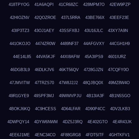
418TPYOG
41A6AQPI
41CR68ZC
428MPM7O
42EW9PZP
42HIOZNV
42QOZROE
437L5RRA
43BE766X
43EEF23E
43IP3TZ3
43OJ1AEY
43SSFXBJ
43U16JLC
43XY7A9N
441OKOJO
4474ZR0W
4489NF37
44AFGVXY
44CGH1H9
44E14L85
44VA5KJF
44XI8AFW
45A3IPS9
4601IURZ
46DGB3L9
46DLKJV6
46KT56QV
4728GJZN
47CQFY0O
47JMVITW
47TRZS70
47W8J2J2
48QJBQ0X
49MZ8W4O
49R1GYE9
49SPF3MJ
49WWVPJU
4B13IA3F
4B1N5SGO
4BOKJ6KQ
4C9HCESS
4D64LFAR
4D90P4CC
4DV2LKB3
4DWPQY14
4DYW6NWM
4DZ5J3RQ
4E402GTO
4E4R43JK
4EE6J1ME
4ENC34CO
4F88GRG8
4FDT5ITF
4GHTKFV1