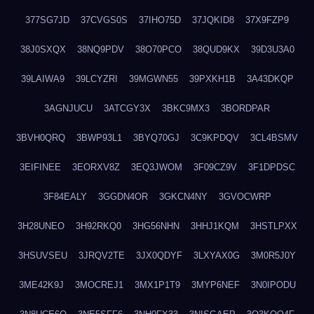
377SG7JD
37CVGS0S
37IHO75D
37JQKID8
37X9FZP9
38J0SXQX
38NQ9PDV
38O70PCO
38QUD9KX
39D3U3A0
39LAIWA9
39LCYZRI
39MGWN55
39PXKH1B
3A43DKQP
3AGNJUCU
3ATCGY3X
3BKC9MX3
3BORDPAR
3BVH0QRQ
3BWP93L1
3BYQ70GJ
3C9KPDQV
3CL4BSMV
3EIFINEE
3EORXV8Z
3EQ3JWOM
3F09CZ9V
3F1DPDSC
3F84EALY
3GGDN4OR
3GKCN4NY
3GVOCWRP
3H28UNEO
3H92RKQ0
3HG56NHN
3HHJ1KQM
3HSTLPXX
3HSUVSEU
3JRQV2TE
3JX0QDYF
3LXYAX0G
3M0R5J0Y
3ME42K9J
3MOCREJ1
3MX1P1T9
3MYP6NEF
3N0IPODU