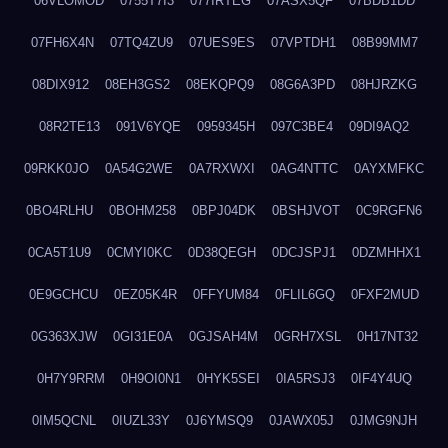
06VLOMOD
0755T7I3
077IRTEG
07ASX5QF
07BDB1DD
07FH6X4N
07TQ4ZU9
07UES9ES
07VPTDH1
08B99MM7
08DIX912
08EH3GS2
08EKQPQ9
08G6A3PD
08HJRZKG
08R2TE13
091V6YQE
0959345H
097C3BE4
09DI9AQ2
09RKK0JO
0A54G2WE
0A7RXWXI
0AG4NTTC
0AYXMFKC
0BO4RLHU
0BOHM258
0BPJ04DK
0BSHJVOT
0C9RGFN6
0CA5T1U9
0CMYI0KC
0D38QEGH
0DCJSPJ1
0DZMHHX1
0E9GCHCU
0EZ05K4R
0FFYUM84
0FLIL6GQ
0FXF2MUD
0G363XJW
0GI31E0A
0GJSAH4M
0GRH7XSL
0H17NT32
0H7Y9RRM
0H9OI0N1
0HYK5SEI
0IA5RSJ3
0IF4Y4UQ
0IM5QCNL
0IUZL33Y
0J6YMSQ9
0JAWX05J
0JMG9NJH