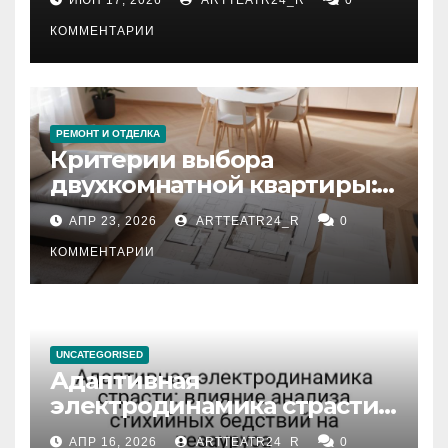
КОММЕНТАРИИ
РЕМОНТ И ОТДЕЛКА
Критерии выбора
двухкомнатной квартиры:
планировка, площадь,
АПР 23, 2026
ARTTEATR24_R
0
состояние и документация
КОММЕНТАРИИ
UNCATEGORISED
Адаптивная
электродинамика страсти:
влияние анализа
АПР 16, 2026
ARTTEATR24_R
0