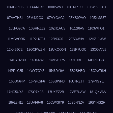
0X4GG1J6
0XAANC43
0XI05VVT
0XLR0SZZ
0XW3VGXD
0ZAVTHSI
0ZM4J2CX
0ZVYGAG2
0ZXS0PVO
105XMS37
10LFO9CA
10SRNZZ2
10ZH1AUS
10ZZI8A5
1103WHO1
11MGVORK
11P2UCTJ
126I93O6
12FS3WHV
12HZ1JWW
12K469CE
12QCPWZN
12UKQO0N
133P7UOC
13COV7L8
14GYHZ3D
14H4A825
14M9BJ75
14NJ13LJ
14PRJLGB
14PRLC85
14WY7OYZ
1546DY9V
15B2SHBQ
15C9WR6H
160ON64P
16P9KSF6
16SBWI43
16U7RZJT
179PIGYE
17HG5UY8
17SO7X9S
17UXEZ2B
17VE7UAW
181QKVNV
18FL2H11
18UVF9V8
19CWX8Y9
19S0NNZV
19SYNG2F