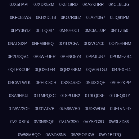
0JX5HAPI
0JXDX9ZM
0K8I19RD
0KA2KHRR
0KCE9EJG
0KFC83WS
0KHXDLT8
0KO7R0BZ
0LA240G7
0LIQ91PM
0LPY3G1Z
0LTLQ0B4
0M40H0CT
0MCMJJJP
0N1LZI50
0NALSI2P
0NFM8HBQ
0O1D2CFA
0O3VCZC0
0OY5HHNM
0P2UDQV4
0P3WEUER
0PHNO5Y4
0PPJIUB7
0PUMEZB4
0QLRKCUP
0QO261FR
0QR27BKM
0QV0STGJ
0R7FXEI4
0RCWTWLK
0RH9C3CH
0S284R8O
0S4IXXQE
0S9E2KPP
0SA9HP4L
0T1MPQXC
0T8PUJB2
0T9LQ0SF
0TDEQ0TY
0TWV72OF
0U01AD7B
0U56W7B0
0UDKWD5I
0UELVNFD
0V2IXSF4
0V3N6SQF
0VJAC930
0VY5ZG3D
0W3LZD86
0W58MBQO
0W5D86N5
0W8SOPXW
0WY1BFPQ