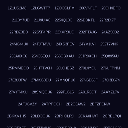
1Z1US2M8
1ZLGWTF7
1ZOCGLFM
206VNFLF
20GH4EFO
2110Y7UD
21J9UIA6
2254Q10C
226DDKTL
22R2IX7P
22RDZ3DD
22S5F4PR
22XXR3UO
232PTAJG
24AZ56D2
24MC44U0
24TJTMVU
24XS3FEV
24YV1LVI
252T7VNK
253A0XC6
254O5EQJ
258OBXAU
25JR0XCH
25Q8956U
25RMMEOD
26HTTV6H
26L0HESZ
270L4YOL
276UFPNM
27E8J3FW
27MKG0DU
27MNQPU0
27NBD68F
27O3D674
27VYT4KU
28SMQGU6
299T1G15
2A01R6QT
2AAYZL7V
2AFJGVZY
2ATPPOCH
2B2G3AW2
2BFZFCNW
2BKKV1H5
2BLDOOU6
2BRHOLRJ
2CKA0HWT
2CRELPQI