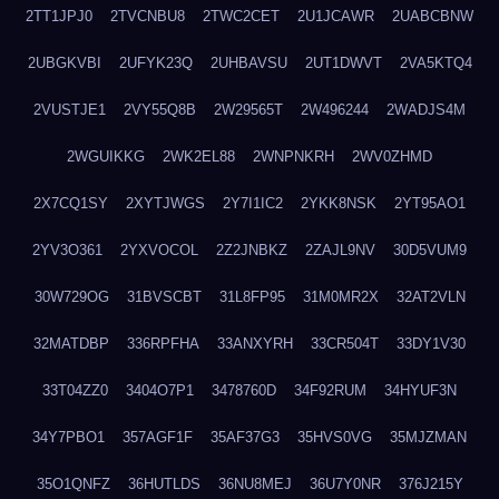
2TT1JPJ0
2TVCNBU8
2TWC2CET
2U1JCAWR
2UABCBNW
2UBGKVBI
2UFYK23Q
2UHBAVSU
2UT1DWVT
2VA5KTQ4
2VUSTJE1
2VY55Q8B
2W29565T
2W496244
2WADJS4M
2WGUIKKG
2WK2EL88
2WNPNKRH
2WV0ZHMD
2X7CQ1SY
2XYTJWGS
2Y7I1IC2
2YKK8NSK
2YT95AO1
2YV3O361
2YXVOCOL
2Z2JNBKZ
2ZAJL9NV
30D5VUM9
30W729OG
31BVSCBT
31L8FP95
31M0MR2X
32AT2VLN
32MATDBP
336RPFHA
33ANXYRH
33CR504T
33DY1V30
33T04ZZ0
3404O7P1
3478760D
34F92RUM
34HYUF3N
34Y7PBO1
357AGF1F
35AF37G3
35HVS0VG
35MJZMAN
35O1QNFZ
36HUTLDS
36NU8MEJ
36U7Y0NR
376J215Y