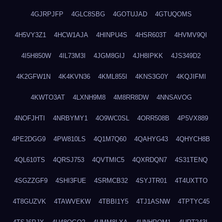
4GJRPJFP
4GLC8SBG
4GOTUJAD
4GTUQOMS
4H5VY3Z1
4HCW1AJA
4HINPU4S
4HSR603T
4HVMV9QI
4I5H850W
4IL73M3I
4JGM8GIJ
4JH8IPKK
4JS349D2
4K2GFW1N
4K4KVN36
4KML855I
4KNS3G0Y
4KQJIFMI
4KWTO3AT
4LXNH9M8
4M8RR8DW
4NNSAVOG
4NOFJHTI
4NRBYMY1
4O9WC0SL
4ORR508B
4P5VX889
4PE2DGG9
4PW810LS
4Q1M7Q60
4QAHYG43
4QHYCH8B
4QL610TS
4QRSJ753
4QVTMIC5
4QXRDQN7
4S31TENQ
4SGZZGF9
4SHI3FUE
4SRMCB32
4SYJTR01
4T4UXTTO
4T8GUZVK
4TAWVEKW
4TBBI1Y5
4TJ1ASNW
4TPTYC45