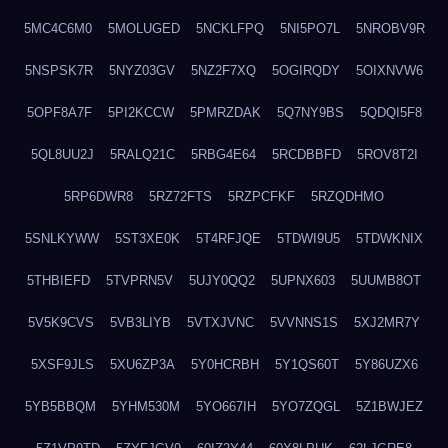
5MC4C6M0
5MOLUGED
5NCKLFPQ
5NI5PO7L
5NROBV9R
5NSPSK7R
5NYZ03GV
5NZ2F7XQ
5OGIRQDY
5OIXNVW6
5OPF8A7F
5PI2KCCW
5PMRZDAK
5Q7NY9BS
5QDQI5F8
5QL8UU2J
5RALQ21C
5RBG4E64
5RCDBBFD
5ROV8T2I
5RP6DWR8
5RZ72FTS
5RZPCFKF
5RZQDHMO
5SNLKYWW
5ST3XE0K
5T4RFJQE
5TDWI9U5
5TDWKNIX
5THBIEFD
5TVPRN5V
5UJY0QQ2
5UPNX603
5UUMB8OT
5V5K9CVS
5VB3LIYB
5VTXJVNC
5VVNNS1S
5XJ2MR7Y
5XSF9JLS
5XU6ZP3A
5Y0HCRBH
5Y1QS60T
5Y86UZX6
5YB5BBQM
5YHM530M
5YO667IH
5YO7ZQGL
5Z1BWJEZ