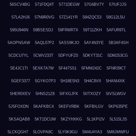
56SCV4BG
571FDQ4T
5771DEGW
57G6BV7Y
57IUFJJS
57LA2HJ6
57N9R0VG
57Z141YR
584ZQC53
58G12L5U
595U946N
59BSESDJ
59FRMR7X
59T11ZKH
5AFUR9TL
5AOPNSAW
5AQL07P2
5ASS9KJO
5AY4N3YE
5B3AF4SH
5CDCU7YL
5CWV233T
5DFYUFZ0
5DKYT31C
5DM253CG
5E4JC1TI
5EXK7A7W
5F447S51
5FMM242C
5FNR39CT
5GEF3377
5GYKO7P3
5H18E5N3
5H4C8VII
5HANI4XK
5HER0XEV
5HNS21Z8
5IFXGJFK
5IITXOZY
5IVSLWGV
5J5FOXDN
5KAFKBC4
5KEFVRBK
5KFBILGV
5KP635PE
5KSAQAB8
5KT1DCUW
5KZYHXKG
5L1KPI2V
5L515L3S
5LCKQGH7
5LOVPA8C
5LY0K9GU
5M4U4YA3
5M8JMWFU