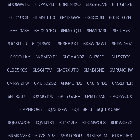
6DO5WVEC
6DPAK2I3
6DREN8XO
6DSSGCV5
6EEGL9Z9
6EI21UCB
6EMNTEE0
6F1DJ5WF
6G3CXI93
6G3KEGYN
6H6L0Z3E
6HD2DCBO
6HM0FQJT
6HWL9A3P
6I5IUH76
6JGSI1UR
6JQL3WKJ
6K3EBPX1
6K3WDMWT
6KDND60Z
6KOOILKY
6KPMGXPJ
6LGMA8OZ
6LI78JDL
6LL59T6X
6LSD5KCS
6LSGIF7V
6MC7XUTQ
6MNBISNE
6MRU4GHW
6MRWI2FW
6MUKQ2Q2
6N6MCPD2
6N8H9PB2
6NS1JPER
6NTR3U7I
6OXMG49D
6PHYGAFF
6PM1Z7A5
6PO2WC0X
6PPNPOF5
6Q23B2FW
6QE19FL3
6QEEKCMR
6QKOAUOS
6QVIJ1K1
6R431JL5
6RGMWOLX
6RKWC57X
6RMKNV3X
6RV8LARZ
6SBTC8OR
6T3R3AJM
6TKE2JE3