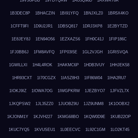
19V5GFDB
19YDYQRW
1AU5Q96D
1AXWRT6R
1B3DEC8P
1BHACZIN
1BI91YFQ
1BNJXLZ0
1BR5X4KO
1CFFT9FI
1D9U2JR1
1DBSQ817
1DRJ3XP8
1E2BYTZD
1E8JEY8J
1EN94O56
1EZXAZS6
1FH0C41J
1FIP186C
1FJ0BB6J
1FM8AVFQ
1FP03I5E
1GL2VJGH
1GRISVQA
1GWILLXI
1H4L4ROK
1HAKMC6P
1HDB3VUY
1HHJEK58
1HR93CXT
1I70CGZX
1IASZ8H3
1IF86W04
1IHA2RU7
1IOKJ9IZ
1IOWA7OG
1IWGPKRW
1JEZBYO7
1JFVZL7X
1JKQPSW2
1JL35ZZ0
1JUOBZ9U
1JZ9UNM8
1K1OOBX2
1KJONM1Y
1KJVH227
1KMG68BO
1KQW0D9E
1KUB22OP
1KUC7YQ5
1KVUSEU1
1L0EECVC
1L92C1GM
1LO2KT45