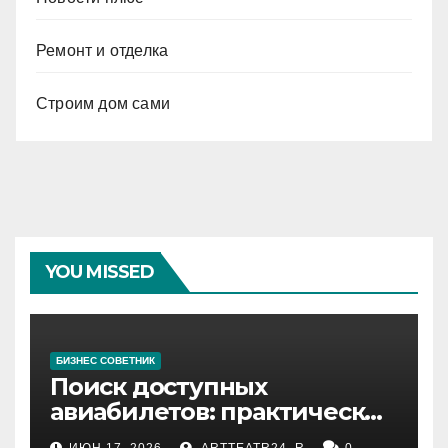
Ремонт и отделка
Строим дом сами
YOU MISSED
БИЗНЕС СОВЕТНИК
Поиск доступных
авиабилетов: практические
рекомендации
ИЮН 17, 2026
ARTTEATR24_R
0