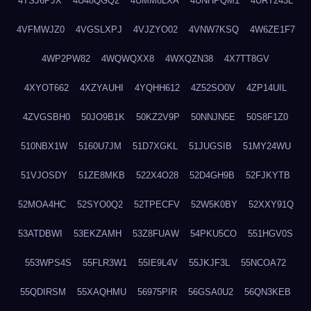
4TSJ6PJX
4U48QGQ2
4UMM8LXA
4UNHPQM1
4URT243L
4VFMWJZ0
4VGSLXPJ
4VJZYO02
4VNW7KSQ
4W6ZE1F7
4WP2PW82
4WQWQXX8
4WXQZN38
4X7TT8GV
4XYOT662
4XZYAUHI
4YQHH612
4Z52SO0V
4ZP14UIL
4ZVGSBH0
50JO9B1K
50KZ2V9P
50NNJN5E
50S8F1Z0
510NBX1W
5160U7JM
51D7XGKL
51JUGSIB
51MY24WU
51VJOSDY
51ZE8MKB
522X4O28
52D4GH9B
52FJKYTB
52MOA4HC
52SYO0Q2
52TPECFV
52W5K0BY
52XXY91Q
53ATDBWI
53EKZAMH
53Z8FUAW
54PKU5CO
551HGV0S
553WPS4S
55FLR3W1
55IE9L4V
55JKJF3L
55NCOA72
55QDIRSM
55XAQHMU
56975PIR
56GSA0U2
56QN3KEB