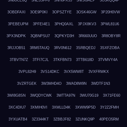
3N8UCE6Q
3NE5SFF6
3NH0FX33
3NISGAEP
3O3KQQ4F
3OBDFAXI
3OE9P0KI
3OPSZTYE
3OSK46GW
3P20H0VW
3PEBEUPM
3PFEI4E1
3PHQ0AXL
3PJX8KV3
3PWL81U6
3PX3NDPK
3QBNPSU7
3QPKYD3H
3R660UUO
3R8OBY8R
3RJJOB51
3RM5TAUQ
3RV0N612
3SRBQEDJ
3SXFZOBA
3TBVTN7Z
3TFI7CJL
3TKFBN73
3TTB618D
3TVMVY4A
3VPL82H9
3VS14DKC
3VX5WW8T
3VXFRWKX
3VZRTGEK
3W3MHD4O
3WAD8W9N
3WDTF1N3
3WI8G8SN
3WQDYCWK
3WTTA97N
3WU70G19
3X71FE60
3XC4DIU7
3XMIH0VI
3XMLLD4K
3XWW9P5D
3Y2Z2FMH
3YXUATB4
3Z3344KT
3ZBBJF82
3ZUNKQ9P
40PEO5RM