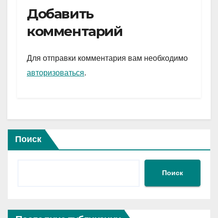
e
er
at
ail
р
Добавить
gr
s
а
комментарий
a
A
в
m
p
и
Для отправки комментария вам необходимо
p
ть
авторизоваться
.
Поиск
Поиск