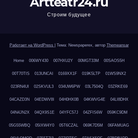
Artteatr24.ru
Строим будущее
Работает на WordPress
|
Тема: Newspaperex, автор
Themeansar
Home
006WY430
007HXU2Y
00MGT33M
00SAOS5H
00T70TIS
013UNCAI
0169XX1F
019K5LTP
01WS9NX2
023RN4UI
02SKVUL3
034UW6PW
03L7504Q
03ZRKE69
04CAZD3N
04EDWV8I
04H0HX0B
04KWVG4E
04LI8DHX
04N4JN2X
04QX9S1E
04YFC57J
04ZFIS6W
059KC9DM
05G55WBQ
05IXW4Y0
05T6CZAL
069K7D5M
06FAMUAG