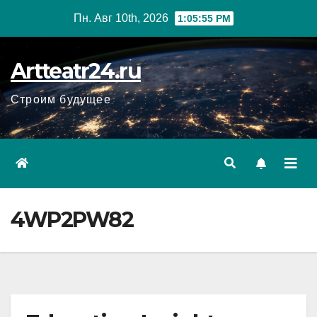
Перейти
Пн. Авг 10th, 2026
1:05:56 PM
к
содержанию
Artteatr24.ru
Строим будущее
4WP2PW82