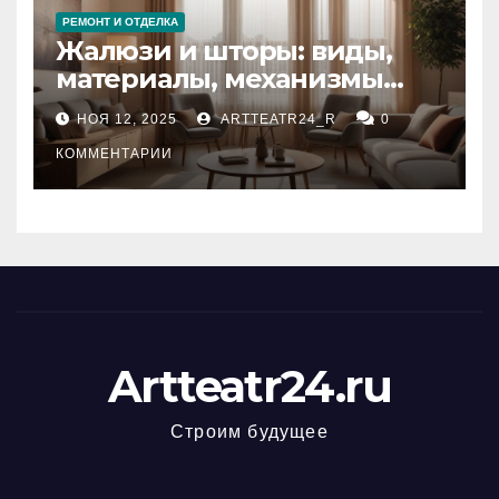
РЕМОНТ И ОТДЕЛКА
Жалюзи и шторы: виды,
материалы, механизмы
управления и уход
НОЯ 12, 2025
ARTTEATR24_R
0
КОММЕНТАРИИ
Artteatr24.ru
Строим будущее