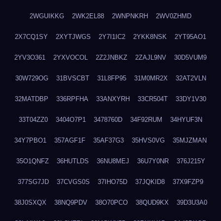
2WGUIKKG
2WK2EL88
2WNPNKRH
2WV0ZHMD
2X7CQ1SY
2XYTJWGS
2Y7I1IC2
2YKK8NSK
2YT95AO1
2YV3O361
2YXVOCOL
2Z2JNBKZ
2ZAJL9NV
30D5VUM9
30W729OG
31BVSCBT
31L8FP95
31M0MR2X
32AT2VLN
32MATDBP
336RPFHA
33ANXYRH
33CR504T
33DY1V30
33T04ZZ0
3404O7P1
3478760D
34F92RUM
34HYUF3N
34Y7PBO1
357AGF1F
35AF37G3
35HVS0VG
35MJZMAN
35O1QNFZ
36HUTLDS
36NU8MEJ
36U7Y0NR
376J215Y
377SG7JD
37CVGS0S
37IHO75D
37JQKID8
37X9FZP9
38J0SXQX
38NQ9PDV
38O70PCO
38QUD9KX
39D3U3A0