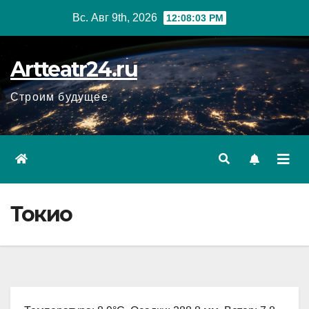
Перейти
Вс. Авг 9th, 2026
12:08:04 PM
к
содержанию
Artteatr24.ru
Строим будущее
Токио