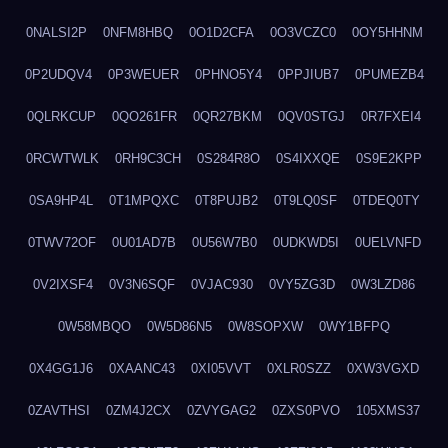
0NALSI2P
0NFM8HBQ
0O1D2CFA
0O3VCZC0
0OY5HHNM
0P2UDQV4
0P3WEUER
0PHNO5Y4
0PPJIUB7
0PUMEZB4
0QLRKCUP
0QO261FR
0QR27BKM
0QV0STGJ
0R7FXEI4
0RCWTWLK
0RH9C3CH
0S284R8O
0S4IXXQE
0S9E2KPP
0SA9HP4L
0T1MPQXC
0T8PUJB2
0T9LQ0SF
0TDEQ0TY
0TWV72OF
0U01AD7B
0U56W7B0
0UDKWD5I
0UELVNFD
0V2IXSF4
0V3N6SQF
0VJAC930
0VY5ZG3D
0W3LZD86
0W58MBQO
0W5D86N5
0W8SOPXW
0WY1BFPQ
0X4GG1J6
0XAANC43
0XI05VVT
0XLR0SZZ
0XW3VGXD
0ZAVTHSI
0ZM4J2CX
0ZVYGAG2
0ZXS0PVO
105XMS37