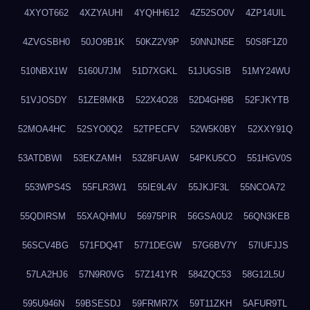
4XYOT662
4XZYAUHI
4YQHH612
4Z52SO0V
4ZP14UIL
4ZVGSBH0
50JO9B1K
50KZ2V9P
50NNJN5E
50S8F1Z0
510NBX1W
5160U7JM
51D7XGKL
51JUGSIB
51MY24WU
51VJOSDY
51ZE8MKB
522X4O28
52D4GH9B
52FJKYTB
52MOA4HC
52SYO0Q2
52TPECFV
52W5K0BY
52XXY91Q
53ATDBWI
53EKZAMH
53Z8FUAW
54PKU5CO
551HGV0S
553WPS4S
55FLR3W1
55IE9L4V
55JKJF3L
55NCOA72
55QDIRSM
55XAQHMU
56975PIR
56GSA0U2
56QN3KEB
56SCV4BG
571FDQ4T
5771DEGW
57G6BV7Y
57IUFJJS
57LA2HJ6
57N9R0VG
57Z141YR
584ZQC53
58G12L5U
595U946N
59BSESDJ
59FRMR7X
59T11ZKH
5AFUR9TL