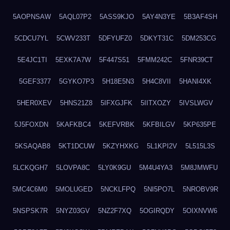
5AOPNSAW
5AQL07P2
5ASS9KJO
5AY4N3YE
5B3AF4SH
5CDCU7YL
5CWV233T
5DFYUFZ0
5DKYT31C
5DM253CG
5E4JC1TI
5EXK7A7W
5F447S51
5FMM242C
5FNR39CT
5GEF3377
5GYKO7P3
5H18E5N3
5H4C8VII
5HANI4XK
5HER0XEV
5HNS21Z8
5IFXGJFK
5IITXOZY
5IVSLWGV
5J5FOXDN
5KAFKBC4
5KEFVRBK
5KFBILGV
5KP635PE
5KSAQAB8
5KT1DCUW
5KZYHXKG
5L1KPI2V
5L515L3S
5LCKQGH7
5LOVPA8C
5LY0K9GU
5M4U4YA3
5M8JMWFU
5MC4C6M0
5MOLUGED
5NCKLFPQ
5NI5PO7L
5NROBV9R
5NSPSK7R
5NYZ03GV
5NZ2F7XQ
5OGIRQDY
5OIXNVW6