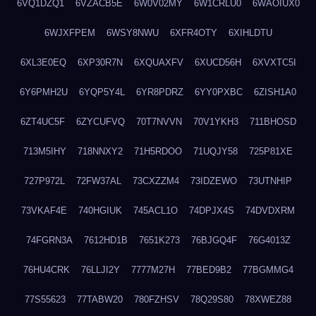
6VQ1DZQ1
6VZACB5E
6W0V02MY
6W1CRLU0
6WAOIUX0
6WJXFPEM
6WSY8NWU
6XFR4OTY
6XIHLDTU
6XL3E0EQ
6XP30R7N
6XQUAXFV
6XUCD56H
6XVXTC5I
6Y6PMH2U
6YQP5Y4L
6YR8PDRZ
6YY0PXBC
6ZISH1A0
6ZT4UC5F
6ZYCUFVQ
70T7NVVN
70V1YKH3
711BHOSD
713M5IHY
718NNXY2
71H5RDOO
71UQJY58
725P81XE
727P972L
72FW37AL
73CXZZM4
73IDZEWO
73UTNHIP
73VKAF4E
740HGIUK
745ACL1O
74DPJX4S
74DVDXRM
74FGRN3A
7612HD1B
7651K273
76BJGQ4F
76G4013Z
76HU4CRK
76LLJI2Y
7777M27H
77BED9B2
77BGMMG4
77S55623
77TABW20
780FZHSV
78Q29S80
78XWEZ88