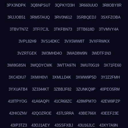
3PX3NDPK
3QBNPSU7
3QPKYD3H
3R660UUO
3R8OBY8R
3RJJOB51
3RM5TAUQ
3RV0N612
3SRBQEDJ
3SXFZOBA
3TBVTN7Z
3TFI7CJL
3TKFBN73
3TTB618D
3TVMVY4A
3VPL82H9
3VS14DKC
3VX5WW8T
3VXFRWKX
3VZRTGEK
3W3MHD4O
3WAD8W9N
3WDTF1N3
3WI8G8SN
3WQDYCWK
3WTTA97N
3WU70G19
3X71FE60
3XC4DIU7
3XMIH0VI
3XMLLD4K
3XWW9P5D
3Y2Z2FMH
3YXUATB4
3Z3344KT
3ZBBJF82
3ZUNKQ9P
40PEO5RM
418TPYOG
41A6AQPI
41CR68ZC
428MPM7O
42EW9PZP
42HIOZNV
42QOZROE
437L5RRA
43BE766X
43EEF23E
43IP3TZ3
43OJ1AEY
43SSFXBJ
43U16JLC
43XY7A9N