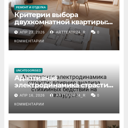
РЕМОНТ И ОТДЕЛКА
Критерии выбора
двухкомнатной квартиры:
планировка, площадь,
АПР 23, 2026
ARTTEATR24_R
0
состояние и документация
КОММЕНТАРИИ
UNCATEGORISED
Адаптивная
электродинамика страсти:
влияние анализа
АПР 16, 2026
ARTTEATR24_R
0
стихийных бедствий на
тезауруса
КОММЕНТАРИИ