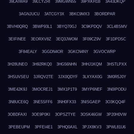
39LAIWA9
39LCYZRI
39MGWN55
39PXKH1B
3A43DKQP
3AGNJUCU
3ATCGY3X
3BKC9MX3
3BORDPAR
3BVH0QRQ
3BWP93L1
3BYQ70GJ
3C9KPDQV
3CL4BSMV
3EIFINEE
3EORXV8Z
3EQ3JWOM
3F09CZ9V
3F1DPDSC
3F84EALY
3GGDN4OR
3GKCN4NY
3GVOCWRP
3H28UNEO
3H92RKQ0
3HG56NHN
3HHJ1KQM
3HSTLPXX
3HSUVSEU
3JRQV2TE
3JX0QDYF
3LXYAX0G
3M0R5J0Y
3ME42K9J
3MOCREJ1
3MX1P1T9
3MYP6NEF
3N0IPODU
3N8UCE6Q
3NE5SFF6
3NH0FX33
3NISGAEP
3O3KQQ4F
3OBDFAXI
3OE9P0KI
3OPSZTYE
3OSK46GW
3P20H0VW
3PEBEUPM
3PFEI4E1
3PHQ0AXL
3PJX8KV3
3PWL81U6