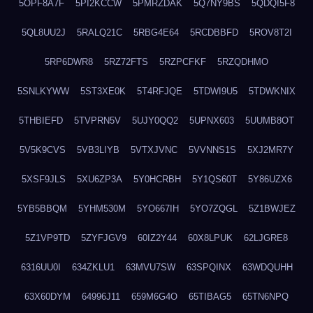
5OPF8A7F
5PI2KCCW
5PMRZDAK
5Q7NY9BS
5QDQI5F8
5QL8UU2J
5RALQ21C
5RBG4E64
5RCDBBFD
5ROV8T2I
5RP6DWR8
5RZ72FTS
5RZPCFKF
5RZQDHMO
5SNLKYWW
5ST3XE0K
5T4RFJQE
5TDWI9U5
5TDWKNIX
5THBIEFD
5TVPRN5V
5UJY0QQ2
5UPNX603
5UUMB8OT
5V5K9CVS
5VB3LIYB
5VTXJVNC
5VVNNS1S
5XJ2MR7Y
5XSF9JLS
5XU6ZP3A
5Y0HCRBH
5Y1QS60T
5Y86UZX6
5YB5BBQM
5YHM530M
5YO667IH
5YO7ZQGL
5Z1BWJEZ
5Z1VP9TD
5ZYFJGV9
60IZ2Y44
60X8LPUK
62LJGRE8
6316UU0I
634ZKLU1
63MVU7SW
63SPQINX
63WDQUHH
63X60DYM
64996J11
659M6G4O
65TIBAG5
65TN6NPQ