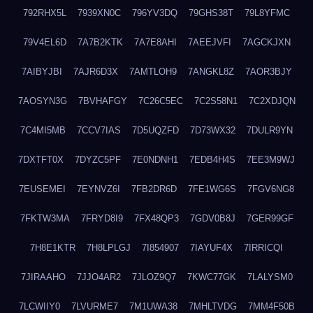
792RHX5L
7939XN0C
796YV3DQ
79GHS38T
79L8YFMC
79V4EL6D
7A7B2KTK
7A7E8AHI
7AEEJVFI
7AGCKJXN
7AIBYJBI
7AJR6D3X
7AMTLOH9
7ANGKL8Z
7AOR3BJY
7AOSYN3G
7BVHAFGY
7C26C5EC
7C2S58N1
7C2XDJQN
7C4MI5MB
7CCV7IAS
7D5UQZFD
7D73WX32
7DULR9YN
7DXTFT0X
7DYZC5PF
7E0NDNH1
7EDB4H4S
7EE3M9WJ
7EUSEMEI
7EYNVZ6I
7FB2DR6D
7FE1WG6S
7FGV6NG8
7FKTW3MA
7FRYD8I9
7FX48QP3
7GDV0B8J
7GER99GF
7H8E1KTR
7H8LPLGJ
7I854907
7IAYUF4X
7IRRICQI
7JIRAAHO
7JJO4AR2
7JLOZ9Q7
7KWC77GK
7LALYSM0
7LCWIIY0
7LVURME7
7M1UWA38
7MHLTVDG
7MM4F50B