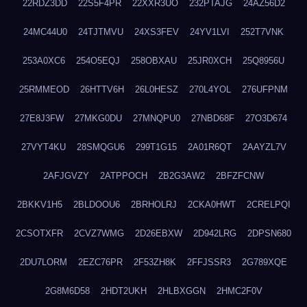
22RDZ3DD
22S5F4PR
22XXR3UO
232PTAJG
24AZ56D2
24MC44U0
24TJTMVU
24XS3FEV
24YV1LVI
252T7VNK
253A0XC6
254O5EQJ
258OBXAU
25JR0XCH
25Q8956U
25RMMEOD
26HTTV6H
26L0HESZ
270L4YOL
276UFPNM
27E8J3FW
27MKG0DU
27MNQPU0
27NBD68F
27O3D674
27VYT4KU
28SMQGU6
299T1G15
2A01R6QT
2AAYZL7V
2AFJGVZY
2ATPPOCH
2B2G3AW2
2BFZFCNW
2BKKV1H5
2BLDOOU6
2BRHOLRJ
2CKA0HWT
2CRELPQI
2CSOTXFR
2CVZ7WMG
2D26EBXW
2D942LRG
2DPSN680
2DU7LORM
2EZC76PR
2F53ZH8K
2FFJSSR3
2G789XQE
2G8M6D58
2HDT2UKH
2HLBXGGN
2HMC2F0V