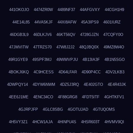
441OKOJO
4474ZR0W
4489NF37
44AFGVXY
44CGH1H9
44E14L85
44VA5KJF
44XI8AFW
45A3IPS9
4601IURZ
46DGB3L9
46DLKJV6
46KT56QV
4728GJZN
47CQFY0O
47JMVITW
47TRZS70
47W8J2J2
48QJBQ0X
49MZ8W4O
49R1GYE9
49SPF3MJ
49WWVPJU
4B13IA3F
4B1N5SGO
4BOKJ6KQ
4C9HCESS
4D64LFAR
4D90P4CC
4DV2LKB3
4DWPQY14
4DYW6NWM
4DZ5J3RQ
4E402GTO
4E4R43JK
4EE6J1ME
4ENC34CO
4F88GRG8
4FDT5ITF
4GHTKFV1
4GJRPJFP
4GLC8SBG
4GOTUJAD
4GTUQOMS
4H5VY3Z1
4HCW1AJA
4HINPU4S
4HSR603T
4HVMV9QI