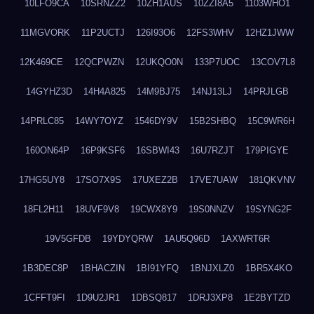
10LFO9CA
10SRNZZ2
10ZH1AUS
10ZZI8A5
1103WHO1
11MGVORK
11P2UCTJ
126I93O6
12FS3WHV
12HZ1JWW
12K469CE
12QCPWZN
12UKQO0N
133P7UOC
13COV7L8
14GYHZ3D
14H4A825
14M9BJ75
14NJ13LJ
14PRJLGB
14PRLC85
14WY7OYZ
1546DY9V
15B2SHBQ
15C9WR6H
160ON64P
16P9KSF6
16SBWI43
16U7RZJT
179PIGYE
17HG5UY8
17SO7X9S
17UXEZ2B
17VE7UAW
181QKVNV
18FL2H11
18UVF9V8
19CWX8Y9
19S0NNZV
19SYNG2F
19V5GFDB
19YDYQRW
1AU5Q96D
1AXWRT6R
1B3DEC8P
1BHACZIN
1BI91YFQ
1BNJXLZ0
1BR5X4KO
1CFFT9FI
1D9U2JR1
1DBSQ817
1DRJ3XP8
1E2BYTZD