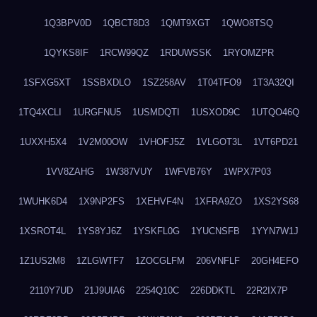
1Q3BPV0D
1QBCT8D3
1QMT9XGT
1QWO8TSQ
1QYKS8IF
1RCW99QZ
1RDUWSSK
1RYOMZPR
1SFXG5XT
1SSBXDLO
1SZ258AV
1T04TFO9
1T3A32QI
1TQ4XCLI
1URGFNU5
1USMDQTI
1USXOD9C
1UTQO46Q
1UXXH5X4
1V2M00OW
1VHOFJ5Z
1VLGOT3L
1VT6PD21
1VV8ZAHG
1W387VUY
1WFVB76Y
1WPX7P03
1WUHK6D4
1X9NP2FS
1XEHVF4N
1XFRA9ZO
1XS2YS68
1XSROT4L
1YS8YJ6Z
1YSKFL0G
1YUCNSFB
1YYN7W1J
1Z1US2M8
1ZLGWTF7
1ZOCGLFM
206VNFLF
20GH4EFO
2110Y7UD
21J9UIA6
2254Q10C
226DDKTL
22R2IX7P