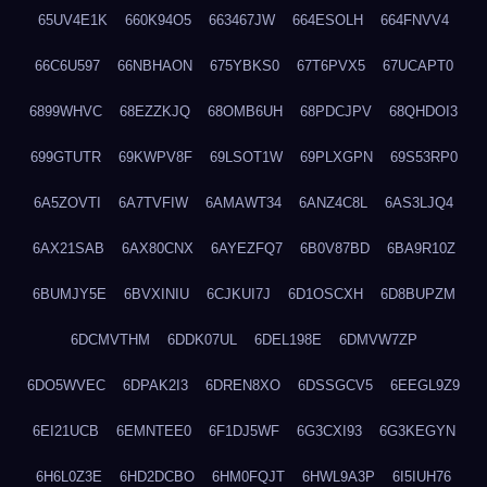
65UV4E1K
660K94O5
663467JW
664ESOLH
664FNVV4
66C6U597
66NBHAON
675YBKS0
67T6PVX5
67UCAPT0
6899WHVC
68EZZKJQ
68OMB6UH
68PDCJPV
68QHDOI3
699GTUTR
69KWPV8F
69LSOT1W
69PLXGPN
69S53RP0
6A5ZOVTI
6A7TVFIW
6AMAWT34
6ANZ4C8L
6AS3LJQ4
6AX21SAB
6AX80CNX
6AYEZFQ7
6B0V87BD
6BA9R10Z
6BUMJY5E
6BVXINIU
6CJKUI7J
6D1OSCXH
6D8BUPZM
6DCMVTHM
6DDK07UL
6DEL198E
6DMVW7ZP
6DO5WVEC
6DPAK2I3
6DREN8XO
6DSSGCV5
6EEGL9Z9
6EI21UCB
6EMNTEE0
6F1DJ5WF
6G3CXI93
6G3KEGYN
6H6L0Z3E
6HD2DCBO
6HM0FQJT
6HWL9A3P
6I5IUH76