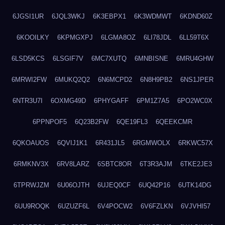
6JGSI1UR
6JQL3WKJ
6K3EBPX1
6K3WDMWT
6KDND60Z
6KOOILKY
6KPMGXPJ
6LGMA8OZ
6LI78JDL
6LL59T6X
6LSD5KCS
6LSGIF7V
6MC7XUTQ
6MNBISNE
6MRU4GHW
6MRWI2FW
6MUKQ2Q2
6N6MCPD2
6N8H9PB2
6NS1JPER
6NTR3U7I
6OXMG49D
6PHYGAFF
6PM1Z7A5
6PO2WC0X
6PPNPOF5
6Q23B2FW
6QE19FL3
6QEEKCMR
6QKOAUOS
6QVIJ1K1
6R431JL5
6RGMWOLX
6RKWC57X
6RMKNV3X
6RV8LARZ
6SBTC8OR
6T3R3AJM
6TKE2JE3
6TPRWJZM
6U06OJTH
6UJEQ0CF
6UQ42P16
6UTK14DG
6UU9ROQK
6UZUZF6L
6V4POCW2
6V6FZLKN
6VJVHI57