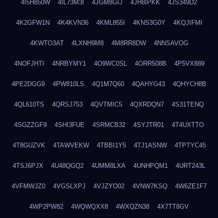
4I5H850W
4IL73M3I
4JGM8GIJ
4JH8IPKK
4JS349D2
4K2GFW1N
4K4KVN36
4KML855I
4KNS3G0Y
4KQJIFMI
4KWTO3AT
4LXNH9M8
4M8RR8DW
4NNSAVOG
4NOFJHTI
4NRBYMY1
4O9WC0SL
4ORR508B
4P5VX889
4PE2DGG9
4PW810LS
4Q1M7Q60
4QAHYG43
4QHYCH8B
4QL610TS
4QRSJ753
4QVTMIC5
4QXRDQN7
4S31TENQ
4SGZZGF9
4SHI3FUE
4SRMCB32
4SYJTR01
4T4UXTTO
4T8GUZVK
4TAWVEKW
4TBBI1Y5
4TJ1ASNW
4TPTYC45
4TSJ6PJX
4U48QGQ2
4UMM8LXA
4UNHPQM1
4URT243L
4VFMWJZ0
4VGSLXPJ
4VJZYO02
4VNW7KSQ
4W6ZE1F7
4WP2PW82
4WQWQXX8
4WXQZN38
4X7TT8GV