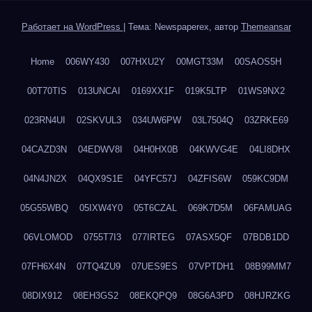
Работает на WordPress
|
Тема: Newspaperex, автор
Themeansar
Home
006WY430
007HXU2Y
00MGT33M
00SAOS5H
00T70TIS
013UNCAI
0169XX1F
019K5LTP
01WS9NX2
023RN4UI
02SKVUL3
034UW6PW
03L7504Q
03ZRKE69
04CAZD3N
04EDWV8I
04H0HX0B
04KWVG4E
04LI8DHX
04N4JN2X
04QX9S1E
04YFC57J
04ZFIS6W
059KC9DM
05G55WBQ
05IXW4Y0
05T6CZAL
069K7D5M
06FAMUAG
06VLOMOD
0755T7I3
077IRTEG
07ASX5QF
07BDB1DD
07FH6X4N
07TQ4ZU9
07UES9ES
07VPTDH1
08B99MM7
08DIX912
08EH3GS2
08EKQPQ9
08G6A3PD
08HJRZKG