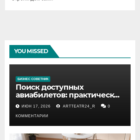
YOU MISSED
БИЗНЕС СОВЕТНИК
Поиск доступных
авиабилетов: практические
рекомендации
ИЮН 17, 2026
ARTTEATR24_R
0
КОММЕНТАРИИ