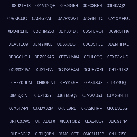
08R2TE13
091V6YQE
0959345H
097C3BE4
09DI9AQ2
09RKK0JO
0A54G2WE
0A7RXWXI
0AG4NTTC
0AYXMFKC
0BO4RLHU
0BOHM258
0BPJ04DK
0BSHJVOT
0C9RGFN6
0CA5T1U9
0CMYI0KC
0D38QEGH
0DCJSPJ1
0DZMHHX1
0E9GCHCU
0EZ05K4R
0FFYUM84
0FLIL6GQ
0FXF2MUD
0G363XJW
0GI31E0A
0GJSAH4M
0GRH7XSL
0H17NT32
0H7Y9RRM
0H9OI0N1
0HYK5SEI
0IA5RSJ3
0IF4Y4UQ
0IM5QCNL
0IUZL33Y
0J6YMSQ9
0JAWX05J
0JMG9NJH
0JX5HAPI
0JXDX9ZM
0K8I19RD
0KA2KHRR
0KCE9EJG
0KFC83WS
0KHXDLT8
0KO7R0BZ
0LA240G7
0LIQ91PM
0LPY3G1Z
0LTLQ0B4
0M40H0CT
0MCMJJJP
0N1LZI50