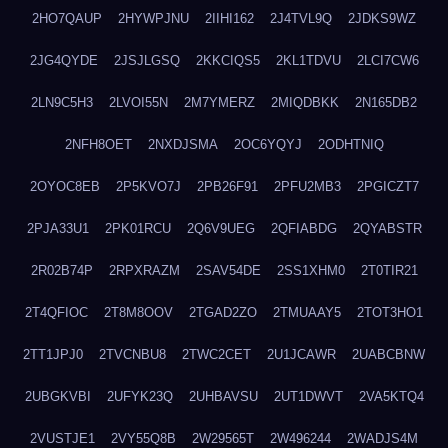
2HO7QAUP
2HYWPJNU
2IIHI162
2J4TVL9Q
2JDKS9WZ
2JG4QYDE
2JSJLGSQ
2KKCIQS5
2KL1TDVU
2LCI7CW6
2LN9C5H3
2LVOI55N
2M7YMERZ
2MIQDBKK
2N165DB2
2NFH8OET
2NXDJSMA
2OC6YQYJ
2ODHTNIQ
2OYOC8EB
2P5KVO7J
2PB26F91
2PFU2MB3
2PGICZT7
2PJA33U1
2PK01RCU
2Q6V9UEG
2QFIABDG
2QYABSTR
2R02B74P
2RPXRAZM
2SAV54DE
2SS1XHM0
2T0TIR21
2T4QFIOC
2T8M8OOV
2TGAD2ZO
2TMUAAY5
2TOT3HO1
2TT1JPJ0
2TVCNBU8
2TWC2CET
2U1JCAWR
2UABCBNW
2UBGKVBI
2UFYK23Q
2UHBAVSU
2UT1DWVT
2VA5KTQ4
2VUSTJE1
2VY55Q8B
2W29565T
2W496244
2WADJS4M