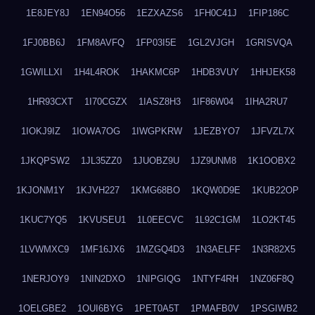
1E8JEY8J
1EN94O56
1EZXAZS6
1FH0C41J
1FIP186C
1FJ0BB6J
1FM8AVFQ
1FP03I5E
1GL2VJGH
1GRISVQA
1GWILLXI
1H4L4ROK
1HAKMC6P
1HDB3VUY
1HHJEK58
1HR93CXT
1I70CGZX
1IASZ8H3
1IF86W04
1IHA2RU7
1IOKJ9IZ
1IOWA7OG
1IWGPKRW
1JEZBYO7
1JFVZL7X
1JKQPSW2
1JL35ZZ0
1JUOBZ9U
1JZ9UNM8
1K1OOBX2
1KJONM1Y
1KJVH227
1KMG68BO
1KQW0D9E
1KUB22OP
1KUC7YQ5
1KVUSEU1
1L0EECVC
1L92C1GM
1LO2KT45
1LVWMXC9
1MF16JX6
1MZGQ4D3
1N3AELFF
1N3R82X5
1NERJOY9
1NIN2DXO
1NIPGIQG
1NTYF4RH
1NZ06F8Q
1OELGBE2
1OUI6BYG
1PET0A5T
1PMAFB0V
1PSGIWB2