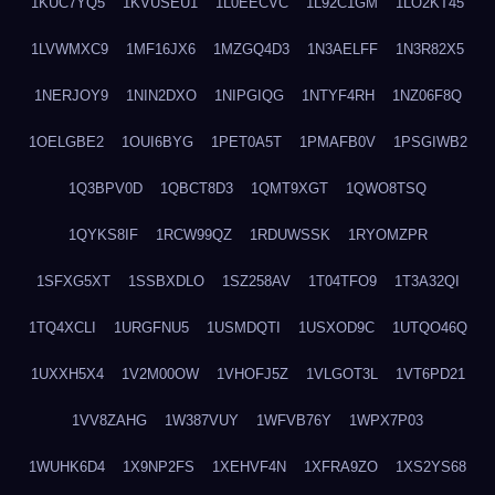
1KUC7YQ5
1KVUSEU1
1L0EECVC
1L92C1GM
1LO2KT45
1LVWMXC9
1MF16JX6
1MZGQ4D3
1N3AELFF
1N3R82X5
1NERJOY9
1NIN2DXO
1NIPGIQG
1NTYF4RH
1NZ06F8Q
1OELGBE2
1OUI6BYG
1PET0A5T
1PMAFB0V
1PSGIWB2
1Q3BPV0D
1QBCT8D3
1QMT9XGT
1QWO8TSQ
1QYKS8IF
1RCW99QZ
1RDUWSSK
1RYOMZPR
1SFXG5XT
1SSBXDLO
1SZ258AV
1T04TFO9
1T3A32QI
1TQ4XCLI
1URGFNU5
1USMDQTI
1USXOD9C
1UTQO46Q
1UXXH5X4
1V2M00OW
1VHOFJ5Z
1VLGOT3L
1VT6PD21
1VV8ZAHG
1W387VUY
1WFVB76Y
1WPX7P03
1WUHK6D4
1X9NP2FS
1XEHVF4N
1XFRA9ZO
1XS2YS68