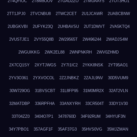
2T4QFIOC
2T8M8OOV
2TGAD2ZO
2TMUAAY5
2TOT3HO1
2TT1JPJ0
2TVCNBU8
2TWC2CET
2U1JCAWR
2UABCBNW
2UBGKVBI
2UFYK23Q
2UHBAVSU
2UT1DWVT
2VA5KTQ4
2VUSTJE1
2VY55Q8B
2W29565T
2W496244
2WADJS4M
2WGUIKKG
2WK2EL88
2WNPNKRH
2WV0ZHMD
2X7CQ1SY
2XYTJWGS
2Y7I1IC2
2YKK8NSK
2YT95AO1
2YV3O361
2YXVOCOL
2Z2JNBKZ
2ZAJL9NV
30D5VUM9
30W729OG
31BVSCBT
31L8FP95
31M0MR2X
32AT2VLN
32MATDBP
336RPFHA
33ANXYRH
33CR504T
33DY1V30
33T04ZZ0
3404O7P1
3478760D
34F92RUM
34HYUF3N
34Y7PBO1
357AGF1F
35AF37G3
35HVS0VG
35MJZMAN