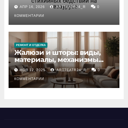
влияние анализа
АПР 16, 2026
ARTTEATR24_R
0
стихийных бедствий на
тезауруса
КОММЕНТАРИИ
РЕМОНТ И ОТДЕЛКА
Жалюзи и шторы: виды,
материалы, механизмы
управления и уход
НОЯ 12, 2025
ARTTEATR24_R
0
КОММЕНТАРИИ