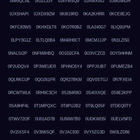
0IM5QCNL
0IUZL33Y
0J6YMSQ9
0JAWX05J
0JMG9NJH
0JX5HAPI
0JXDX9ZM
0K8I19RD
0KA2KHRR
0KCE9EJG
0KFC83WS
0KHXDLT8
0KO7R0BZ
0LA240G7
0LIQ91PM
0LPY3G1Z
0LTLQ0B4
0M40H0CT
0MCMJJJP
0N1LZI50
0NALSI2P
0NFM8HBQ
0O1D2CFA
0O3VCZC0
0OY5HHNM
0P2UDQV4
0P3WEUER
0PHNO5Y4
0PPJIUB7
0PUMEZB4
0QLRKCUP
0QO261FR
0QR27BKM
0QV0STGJ
0R7FXEI4
0RCWTWLK
0RH9C3CH
0S284R8O
0S4IXXQE
0S9E2KPP
0SA9HP4L
0T1MPQXC
0T8PUJB2
0T9LQ0SF
0TDEQ0TY
0TWV72OF
0U01AD7B
0U56W7B0
0UDKWD5I
0UELVNFD
0V2IXSF4
0V3N6SQF
0VJAC930
0VY5ZG3D
0W3LZD86