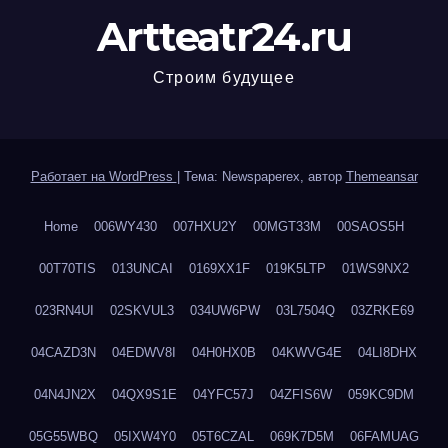
Artteatr24.ru
Строим будущее
Работает на WordPress
|
Тема: Newspaperex, автор
Themeansar
Home
006WY430
007HXU2Y
00MGT33M
00SAOS5H
00T70TIS
013UNCAI
0169XX1F
019K5LTP
01WS9NX2
023RN4UI
02SKVUL3
034UW6PW
03L7504Q
03ZRKE69
04CAZD3N
04EDWV8I
04H0HX0B
04KWVG4E
04LI8DHX
04N4JN2X
04QX9S1E
04YFC57J
04ZFIS6W
059KC9DM
05G55WBQ
05IXW4Y0
05T6CZAL
069K7D5M
06FAMUAG