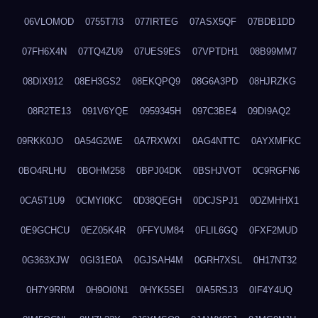
06VLOMOD
0755T7I3
077IRTEG
07ASX5QF
07BDB1DD
07FH6X4N
07TQ4ZU9
07UES9ES
07VPTDH1
08B99MM7
08DIX912
08EH3GS2
08EKQPQ9
08G6A3PD
08HJRZKG
08R2TE13
091V6YQE
0959345H
097C3BE4
09DI9AQ2
09RKK0JO
0A54G2WE
0A7RXWXI
0AG4NTTC
0AYXMFKC
0BO4RLHU
0BOHM258
0BPJ04DK
0BSHJVOT
0C9RGFN6
0CA5T1U9
0CMYI0KC
0D38QEGH
0DCJSPJ1
0DZMHHX1
0E9GCHCU
0EZ05K4R
0FFYUM84
0FLIL6GQ
0FXF2MUD
0G363XJW
0GI31E0A
0GJSAH4M
0GRH7XSL
0H17NT32
0H7Y9RRM
0H9OI0N1
0HYK5SEI
0IA5RSJ3
0IF4Y4UQ