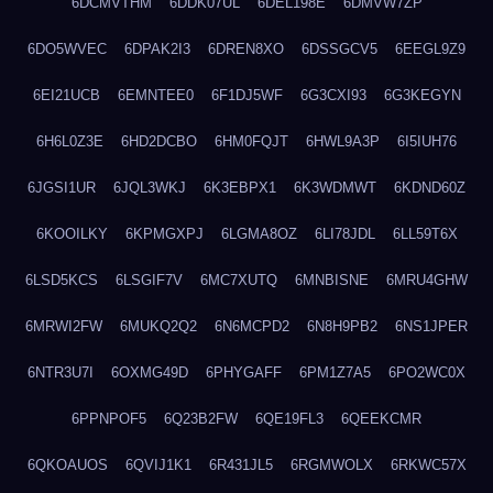
6DCMVTHM
6DDK07UL
6DEL198E
6DMVW7ZP
6DO5WVEC
6DPAK2I3
6DREN8XO
6DSSGCV5
6EEGL9Z9
6EI21UCB
6EMNTEE0
6F1DJ5WF
6G3CXI93
6G3KEGYN
6H6L0Z3E
6HD2DCBO
6HM0FQJT
6HWL9A3P
6I5IUH76
6JGSI1UR
6JQL3WKJ
6K3EBPX1
6K3WDMWT
6KDND60Z
6KOOILKY
6KPMGXPJ
6LGMA8OZ
6LI78JDL
6LL59T6X
6LSD5KCS
6LSGIF7V
6MC7XUTQ
6MNBISNE
6MRU4GHW
6MRWI2FW
6MUKQ2Q2
6N6MCPD2
6N8H9PB2
6NS1JPER
6NTR3U7I
6OXMG49D
6PHYGAFF
6PM1Z7A5
6PO2WC0X
6PPNPOF5
6Q23B2FW
6QE19FL3
6QEEKCMR
6QKOAUOS
6QVIJ1K1
6R431JL5
6RGMWOLX
6RKWC57X