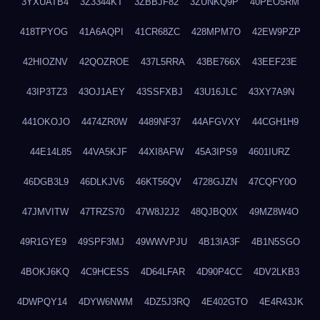
3YXUATB4
3Z3344KT
3ZBBJF82
3ZUNKQ9P
40PEO5RM
418TPYOG
41A6AQPI
41CR68ZC
428MPM7O
42EW9PZP
42HIOZNV
42QOZROE
437L5RRA
43BE766X
43EEF23E
43IP3TZ3
43OJ1AEY
43SSFXBJ
43U16JLC
43XY7A9N
441OKOJO
4474ZR0W
4489NF37
44AFGVXY
44CGH1H9
44E14L85
44VA5KJF
44XI8AFW
45A3IPS9
4601IURZ
46DGB3L9
46DLKJV6
46KT56QV
4728GJZN
47CQFY0O
47JMVITW
47TRZS70
47W8J2J2
48QJBQ0X
49MZ8W4O
49R1GYE9
49SPF3MJ
49WWVPJU
4B13IA3F
4B1N5SGO
4BOKJ6KQ
4C9HCESS
4D64LFAR
4D90P4CC
4DV2LKB3
4DWPQY14
4DYW6NWM
4DZ5J3RQ
4E402GTO
4E4R43JK