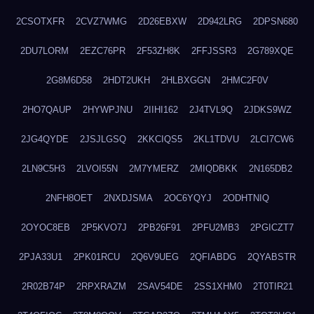
2CSOTXFR
2CVZ7WMG
2D26EBXW
2D942LRG
2DPSN680
2DU7LORM
2EZC76PR
2F53ZH8K
2FFJSSR3
2G789XQE
2G8M6D58
2HDT2UKH
2HLBXGGN
2HMC2F0V
2HO7QAUP
2HYWPJNU
2IIHI162
2J4TVL9Q
2JDKS9WZ
2JG4QYDE
2JSJLGSQ
2KKCIQS5
2KL1TDVU
2LCI7CW6
2LN9C5H3
2LVOI55N
2M7YMERZ
2MIQDBKK
2N165DB2
2NFH8OET
2NXDJSMA
2OC6YQYJ
2ODHTNIQ
2OYOC8EB
2P5KVO7J
2PB26F91
2PFU2MB3
2PGICZT7
2PJA33U1
2PK01RCU
2Q6V9UEG
2QFIABDG
2QYABSTR
2R02B74P
2RPXRAZM
2SAV54DE
2SS1XHM0
2T0TIR21