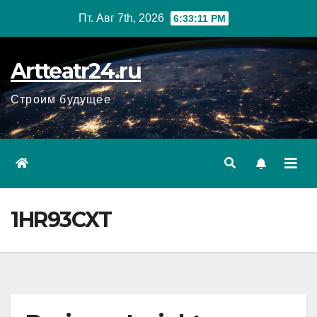
Перейти
Пт. Авг 7th, 2026
6:33:12 PM
к
содержанию
Artteatr24.ru
Строим будущее
1HR93CXT