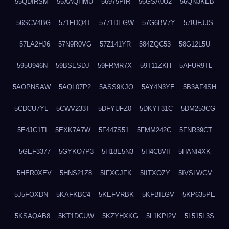
55QDIRSM
55XAQHMU
56975PIR
56GSA0U2
56QN3KEB
56SCV4BG
571FDQ4T
5771DEGW
57G6BV7Y
57IUFJJS
57LA2HJ6
57N9R0VG
57Z141YR
584ZQC53
58G12L5U
595U946N
59BSESDJ
59FRMR7X
59T11ZKH
5AFUR9TL
5AOPNSAW
5AQL07P2
5ASS9KJO
5AY4N3YE
5B3AF4SH
5CDCU7YL
5CWV233T
5DFYUFZ0
5DKYT31C
5DM253CG
5E4JC1TI
5EXK7A7W
5F447S51
5FMM242C
5FNR39CT
5GEF3377
5GYKO7P3
5H18E5N3
5H4C8VII
5HANI4XK
5HER0XEV
5HNS21Z8
5IFXGJFK
5IITXOZY
5IVSLWGV
5J5FOXDN
5KAFKBC4
5KEFVRBK
5KFBILGV
5KP635PE
5KSAQAB8
5KT1DCUW
5KZYHXKG
5L1KPI2V
5L515L3S