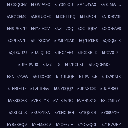
5LCKQGH7
5LOVPA8C
5LY0K9GU
5M4U4YA3
5M8JMWFU
5MC4C6M0
5MOLUGED
5NCKLFPQ
5NI5PO7L
5NROBV9R
5NSPSK7R
5NYZ03GV
5NZ2F7XQ
5OGIRQDY
5OIXNVW6
5OPF8A7F
5PI2KCCW
5PMRZDAK
5Q7NY9BS
5QDQI5F8
5QL8UU2J
5RALQ21C
5RBG4E64
5RCDBBFD
5ROV8T2I
5RP6DWR8
5RZ72FTS
5RZPCFKF
5RZQDHMO
5SNLKYWW
5ST3XE0K
5T4RFJQE
5TDWI9U5
5TDWKNIX
5THBIEFD
5TVPRN5V
5UJY0QQ2
5UPNX603
5UUMB8OT
5V5K9CVS
5VB3LIYB
5VTXJVNC
5VVNNS1S
5XJ2MR7Y
5XSF9JLS
5XU6ZP3A
5Y0HCRBH
5Y1QS60T
5Y86UZX6
5YB5BBQM
5YHM530M
5YO667IH
5YO7ZQGL
5Z1BWJEZ