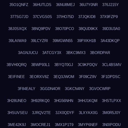
35O1QNFZ
36HUTLDS
36NU8MEJ
36U7Y0NR
376J215Y
377SG7JD
37CVGS0S
37IHO75D
37JQKID8
37X9FZP9
38J0SXQX
38NQ9PDV
38O70PCO
38QUD9KX
39D3U3A0
39LAIWA9
39LCYZRI
39MGWN55
39PXKH1B
3A43DKQP
3AGNJUCU
3ATCGY3X
3BKC9MX3
3BORDPAR
3BVH0QRQ
3BWP93L1
3BYQ70GJ
3C9KPDQV
3CL4BSMV
3EIFINEE
3EORXV8Z
3EQ3JWOM
3F09CZ9V
3F1DPDSC
3F84EALY
3GGDN4OR
3GKCN4NY
3GVOCWRP
3H28UNEO
3H92RKQ0
3HG56NHN
3HHJ1KQM
3HSTLPXX
3HSUVSEU
3JRQV2TE
3JX0QDYF
3LXYAX0G
3M0R5J0Y
3ME42K9J
3MOCREJ1
3MX1P1T9
3MYP6NEF
3N0IPODU