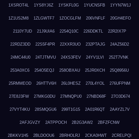
1XSROT4L
1YS8YJ6Z
1YSKFL0G
1YUCNSFB
1YYN7W1J
1Z1US2M8
1ZLGWTF7
1ZOCGLFM
206VNFLF
20GH4EFO
2110Y7UD
21J9UIA6
2254Q10C
226DDKTL
22R2IX7P
22RDZ3DD
22S5F4PR
22XXR3UO
232PTAJG
24AZ56D2
24MC44U0
24TJTMVU
24XS3FEV
24YV1LVI
252T7VNK
253A0XC6
254O5EQJ
258OBXAU
25JR0XCH
25Q8956U
25RMMEOD
26HTTV6H
26L0HESZ
270L4YOL
276UFPNM
27E8J3FW
27MKG0DU
27MNQPU0
27NBD68F
27O3D674
27VYT4KU
28SMQGU6
299T1G15
2A01R6QT
2AAYZL7V
2AFJGVZY
2ATPPOCH
2B2G3AW2
2BFZFCNW
2BKKV1H5
2BLDOOU6
2BRHOLRJ
2CKA0HWT
2CRELPQI