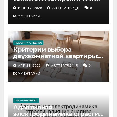
рекомендации
ИЮН 17, 2026
ARTTEATR24_R
0
КОММЕНТАРИИ
РЕМОНТ И ОТДЕЛКА
Критерии выбора
двухкомнатной квартиры:
планировка, площадь,
АПР 23, 2026
ARTTEATR24_R
0
состояние и документация
КОММЕНТАРИИ
UNCATEGORISED
Адаптивная
электродинамика страсти: