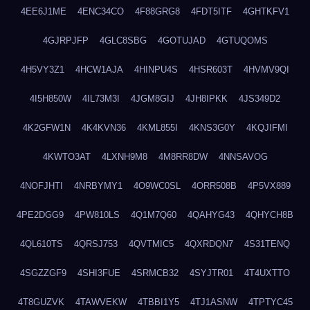
4EE6J1ME
4ENC34CO
4F88GRG8
4FDT5ITF
4GHTKFV1
4GJRPJFP
4GLC8SBG
4GOTUJAD
4GTUQOMS
4H5VY3Z1
4HCW1AJA
4HINPU4S
4HSR603T
4HVMV9QI
4I5H850W
4IL73M3I
4JGM8GIJ
4JH8IPKK
4JS349D2
4K2GFW1N
4K4KVN36
4KML855I
4KNS3G0Y
4KQJIFMI
4KWTO3AT
4LXNH9M8
4M8RR8DW
4NNSAVOG
4NOFJHTI
4NRBYMY1
4O9WC0SL
4ORR508B
4P5VX889
4PE2DGG9
4PW810LS
4Q1M7Q60
4QAHYG43
4QHYCH8B
4QL610TS
4QRSJ753
4QVTMIC5
4QXRDQN7
4S31TENQ
4SGZZGF9
4SHI3FUE
4SRMCB32
4SYJTR01
4T4UXTTO
4T8GUZVK
4TAWVEKW
4TBBI1Y5
4TJ1ASNW
4TPTYC45