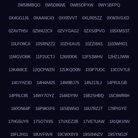
0W58MBQO
0W5D86N5
0W8SOPXW
0WY1BFPQ
0X4GG1J6
0XAANC43
0XI05VVT
0XLR0SZZ
0XW3VGXD
0ZAVTHSI
0ZM4J2CX
0ZVYGAG2
0ZXS0PVO
105XMS37
10LFO9CA
10SRNZZ2
10ZH1AUS
10ZZI8A5
1103WHO1
11MGVORK
11P2UCTJ
126I93O6
12FS3WHV
12HZ1JWW
12K469CE
12QCPWZN
12UKQO0N
133P7UOC
13COV7L8
14GYHZ3D
14H4A825
14M9BJ75
14NJ13LJ
14PRJLGB
14PRLC85
14WY7OYZ
1546DY9V
15B2SHBQ
15C9WR6H
160ON64P
16P9KSF6
16SBWI43
16U7RZJT
179PIGYE
17HG5UY8
17SO7X9S
17UXEZ2B
17VE7UAW
181QKVNV
18FL2H11
18UVF9V8
19CWX8Y9
19S0NNZV
19SYNG2F