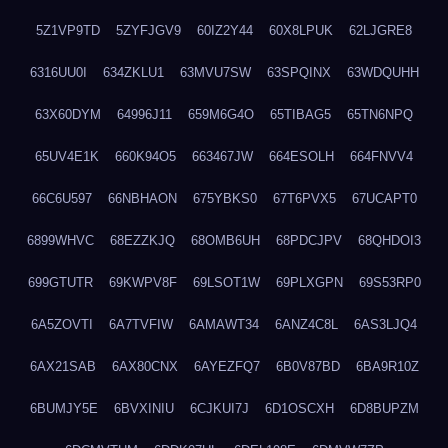
5Z1VP9TD
5ZYFJGV9
60IZ2Y44
60X8LPUK
62LJGRE8
6316UU0I
634ZKLU1
63MVU7SW
63SPQINX
63WDQUHH
63X60DYM
64996J11
659M6G4O
65TIBAG5
65TN6NPQ
65UV4E1K
660K94O5
663467JW
664ESOLH
664FNVV4
66C6U597
66NBHAON
675YBKS0
67T6PVX5
67UCAPT0
6899WHVC
68EZZKJQ
68OMB6UH
68PDCJPV
68QHDOI3
699GTUTR
69KWPV8F
69LSOT1W
69PLXGPN
69S53RP0
6A5ZOVTI
6A7TVFIW
6AMAWT34
6ANZ4C8L
6AS3LJQ4
6AX21SAB
6AX80CNX
6AYEZFQ7
6B0V87BD
6BA9R10Z
6BUMJY5E
6BVXINIU
6CJKUI7J
6D1OSCXH
6D8BUPZM