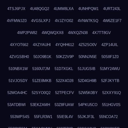
4TSJ6PJX
4U48QGQ2
4UMM8LXA
4UNHPQM1
4URT243L
4VFMWJZ0
4VGSLXPJ
4VJZYO02
4VNW7KSQ
4W6ZE1F7
4WP2PW82
4WQWQXX8
4WXQZN38
4X7TT8GV
4XYOT662
4XZYAUHI
4YQHH612
4Z52SO0V
4ZP14UIL
4ZVGSBH0
50JO9B1K
50KZ2V9P
50NNJN5E
50S8F1Z0
510NBX1W
5160U7JM
51D7XGKL
51JUGSIB
51MY24WU
51VJOSDY
51ZE8MKB
522X4O28
52D4GH9B
52FJKYTB
52MOA4HC
52SYO0Q2
52TPECFV
52W5K0BY
52XXY91Q
53ATDBWI
53EKZAMH
53Z8FUAW
54PKU5CO
551HGV0S
553WPS4S
55FLR3W1
55IE9L4V
55JKJF3L
55NCOA72