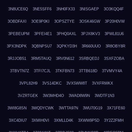
3N8UCE6Q
3NE5SFF6
3NH0FX33
3NISGAEP
3O3KQQ4F
3OBDFAXI
3OE9P0KI
3OPSZTYE
3OSK46GW
3P20H0VW
3PEBEUPM
3PFEI4E1
3PHQ0AXL
3PJX8KV3
3PWL81U6
3PX3NDPK
3QBNPSU7
3QPKYD3H
3R660UUO
3R8OBY8R
3RJJOB51
3RM5TAUQ
3RV0N612
3SRBQEDJ
3SXFZOBA
3TBVTN7Z
3TFI7CJL
3TKFBN73
3TTB618D
3TVMVY4A
3VPL82H9
3VS14DKC
3VX5WW8T
3VXFRWKX
3VZRTGEK
3W3MHD4O
3WAD8W9N
3WDTF1N3
3WI8G8SN
3WQDYCWK
3WTTA97N
3WU70G19
3X71FE60
3XC4DIU7
3XMIH0VI
3XMLLD4K
3XWW9P5D
3Y2Z2FMH