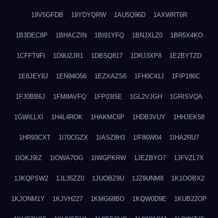
19V5GFDB
19YDYQRW
1AU5Q96D
1AXWRT6R
1B3DEC8P
1BHACZIN
1BI91YFQ
1BNJXLZ0
1BR5X4KO
1CFFT9FI
1D9U2JR1
1DBSQ817
1DRJ3XP8
1E2BYTZD
1E8JEY8J
1EN94O56
1EZXAZS6
1FH0C41J
1FIP186C
1FJ0BB6J
1FM8AVFQ
1FP03I5E
1GL2VJGH
1GRISVQA
1GWILLXI
1H4L4ROK
1HAKMC6P
1HDB3VUY
1HHJEK58
1HR93CXT
1I70CGZX
1IASZ8H3
1IF86W04
1IHA2RU7
1IOKJ9IZ
1IOWA7OG
1IWGPKRW
1JEZBYO7
1JFVZL7X
1JKQPSW2
1JL35ZZ0
1JUOBZ9U
1JZ9UNM8
1K1OOBX2
1KJONM1Y
1KJVH227
1KMG68BO
1KQW0D9E
1KUB22OP