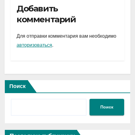
e
er
at
ail
р
Добавить
gr
s
а
комментарий
a
A
в
m
p
и
Для отправки комментария вам необходимо
p
ть
авторизоваться
.
Поиск
Поиск