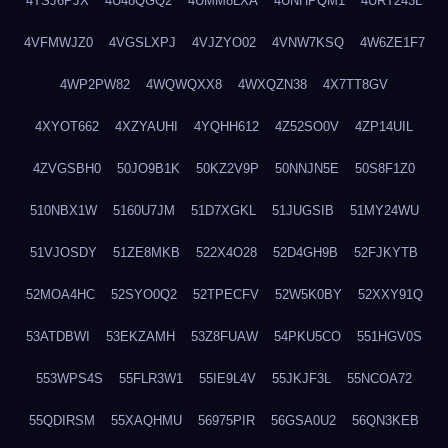
4TSJ6PJX
4U48QGQ2
4UMM8LXA
4UNHPQM1
4URT243L
4VFMWJZ0
4VGSLXPJ
4VJZYO02
4VNW7KSQ
4W6ZE1F7
4WP2PW82
4WQWQXX8
4WXQZN38
4X7TT8GV
4XYOT662
4XZYAUHI
4YQHH612
4Z52SO0V
4ZP14UIL
4ZVGSBH0
50JO9B1K
50KZ2V9P
50NNJN5E
50S8F1Z0
510NBX1W
5160U7JM
51D7XGKL
51JUGSIB
51MY24WU
51VJOSDY
51ZE8MKB
522X4O28
52D4GH9B
52FJKYTB
52MOA4HC
52SYO0Q2
52TPECFV
52W5K0BY
52XXY91Q
53ATDBWI
53EKZAMH
53Z8FUAW
54PKU5CO
551HGV0S
553WPS4S
55FLR3W1
55IE9L4V
55JKJF3L
55NCOA72
55QDIRSM
55XAQHMU
56975PIR
56GSA0U2
56QN3KEB