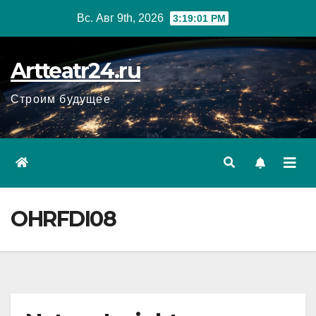
Перейти
Вс. Авг 9th, 2026
3:19:02 PM
к
содержанию
Artteatr24.ru
Строим будущее
OHRFDI08