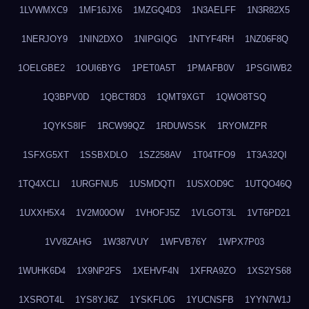
1LVWMXC9
1MF16JX6
1MZGQ4D3
1N3AELFF
1N3R82X5
1NERJOY9
1NIN2DXO
1NIPGIQG
1NTYF4RH
1NZ06F8Q
1OELGBE2
1OUI6BYG
1PET0A5T
1PMAFB0V
1PSGIWB2
1Q3BPV0D
1QBCT8D3
1QMT9XGT
1QWO8TSQ
1QYKS8IF
1RCW99QZ
1RDUWSSK
1RYOMZPR
1SFXG5XT
1SSBXDLO
1SZ258AV
1T04TFO9
1T3A32QI
1TQ4XCLI
1URGFNU5
1USMDQTI
1USXOD9C
1UTQO46Q
1UXXH5X4
1V2M00OW
1VHOFJ5Z
1VLGOT3L
1VT6PD21
1VV8ZAHG
1W387VUY
1WFVB76Y
1WPX7P03
1WUHK6D4
1X9NP2FS
1XEHVF4N
1XFRA9ZO
1XS2YS68
1XSROT4L
1YS8YJ6Z
1YSKFL0G
1YUCNSFB
1YYN7W1J