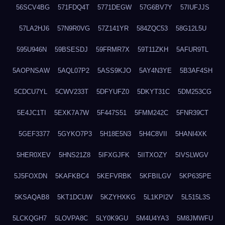
56SCV4BG
571FDQ4T
5771DEGW
57G6BV7Y
57IUFJJS
57LA2HJ6
57N9R0VG
57Z141YR
584ZQC53
58G12L5U
595U946N
59BSESDJ
59FRMR7X
59T11ZKH
5AFUR9TL
5AOPNSAW
5AQL07P2
5ASS9KJO
5AY4N3YE
5B3AF4SH
5CDCU7YL
5CWV233T
5DFYUFZ0
5DKYT31C
5DM253CG
5E4JC1TI
5EXK7A7W
5F447S51
5FMM242C
5FNR39CT
5GEF3377
5GYKO7P3
5H18E5N3
5H4C8VII
5HANI4XK
5HER0XEV
5HNS21Z8
5IFXGJFK
5IITXOZY
5IVSLWGV
5J5FOXDN
5KAFKBC4
5KEFVRBK
5KFBILGV
5KP635PE
5KSAQAB8
5KT1DCUW
5KZYHXKG
5L1KPI2V
5L515L3S
5LCKQGH7
5LOVPA8C
5LY0K9GU
5M4U4YA3
5M8JMWFU