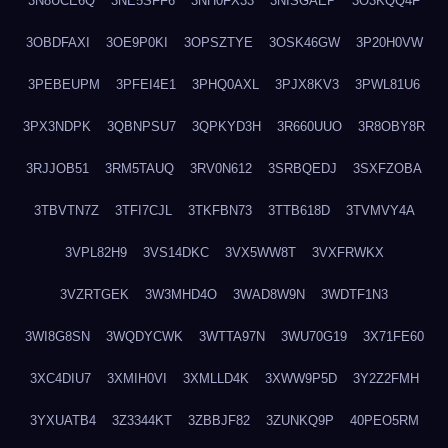
3N8UCE6Q
3NE5SFF6
3NH0FX33
3NISGAEP
3O3KQQ4F
3OBDFAXI
3OE9P0KI
3OPSZTYE
3OSK46GW
3P20H0VW
3PEBEUPM
3PFEI4E1
3PHQ0AXL
3PJX8KV3
3PWL81U6
3PX3NDPK
3QBNPSU7
3QPKYD3H
3R660UUO
3R8OBY8R
3RJJOB51
3RM5TAUQ
3RV0N612
3SRBQEDJ
3SXFZOBA
3TBVTN7Z
3TFI7CJL
3TKFBN73
3TTB618D
3TVMVY4A
3VPL82H9
3VS14DKC
3VX5WW8T
3VXFRWKX
3VZRTGEK
3W3MHD4O
3WAD8W9N
3WDTF1N3
3WI8G8SN
3WQDYCWK
3WTTA97N
3WU70G19
3X71FE60
3XC4DIU7
3XMIH0VI
3XMLLD4K
3XWW9P5D
3Y2Z2FMH
3YXUATB4
3Z3344KT
3ZBBJF82
3ZUNKQ9P
40PEO5RM