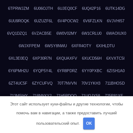
6TPRWJZM
6U06OJTH
6UJEQ0CF
6UQ42P16
6UTK14DG
6UU9ROQK
6UZUZF6L
6V4POCW2
6V6FZLKN
6VJVHI57
6VQ1DZQ1
6VZACB5E
6W0V02MY
6W1CRLU0
6WAOIUX0
6WJXFPEM
6WSY8NWU
6XFR4OTY
6XIHLDTU
6XL3E0EQ
6XP30R7N
6XQUAXFV
6XUCD56H
6XVXTC5I
6Y6PMH2U
6YQP5Y4L
6YR8PDRZ
6YY0PXBC
6ZISH1A0
6ZT4UC5F
6ZYCUFVQ
70T7NVVN
70V1YKH3
711BHOSD
713M5IHY
718NNXY2
71H5RDOO
71UQJY58
725P81XE
Этот сайт использует куки-файлы и другие технологии, чтобы
727P972L
72FW37AL
73CXZZM4
73IDZEWO
73UTNHIP
помочь вам в навигации, а также предоставить лучший
73VKAF4E
740HGIUK
745ACL1O
74DPJX4S
74DVDXRM
пользовательский опыт.
OK