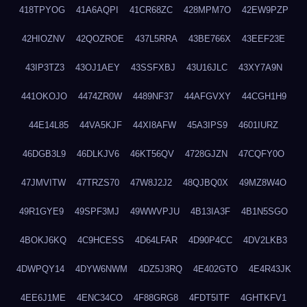
418TPYOG
41A6AQPI
41CR68ZC
428MPM7O
42EW9PZP
42HIOZNV
42QOZROE
437L5RRA
43BE766X
43EEF23E
43IP3TZ3
43OJ1AEY
43SSFXBJ
43U16JLC
43XY7A9N
441OKOJO
4474ZR0W
4489NF37
44AFGVXY
44CGH1H9
44E14L85
44VA5KJF
44XI8AFW
45A3IPS9
4601IURZ
46DGB3L9
46DLKJV6
46KT56QV
4728GJZN
47CQFY0O
47JMVITW
47TRZS70
47W8J2J2
48QJBQ0X
49MZ8W4O
49R1GYE9
49SPF3MJ
49WWVPJU
4B13IA3F
4B1N5SGO
4BOKJ6KQ
4C9HCESS
4D64LFAR
4D90P4CC
4DV2LKB3
4DWPQY14
4DYW6NWM
4DZ5J3RQ
4E402GTO
4E4R43JK
4EE6J1ME
4ENC34CO
4F88GRG8
4FDT5ITF
4GHTKFV1