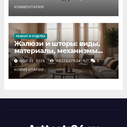
стихийных бедствий на
тезауруса
КОММЕНТАРИИ
РЕМОНТ И ОТДЕЛКА
Жалюзи и шторы: виды,
материалы, механизмы
управления и уход
НОЯ 12, 2025
ARTTEATR24_R
0
КОММЕНТАРИИ