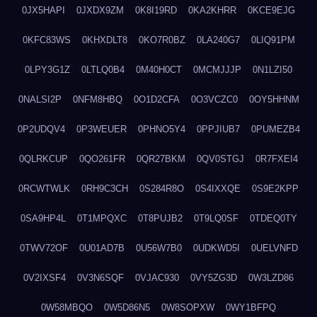
0JX5HAPI
0JXDX9ZM
0K8I19RD
0KA2KHRR
0KCE9EJG
0KFC83WS
0KHXDLT8
0KO7R0BZ
0LA240G7
0LIQ91PM
0LPY3G1Z
0LTLQ0B4
0M40H0CT
0MCMJJJP
0N1LZI50
0NALSI2P
0NFM8HBQ
0O1D2CFA
0O3VCZC0
0OY5HHNM
0P2UDQV4
0P3WEUER
0PHNO5Y4
0PPJIUB7
0PUMEZB4
0QLRKCUP
0QO261FR
0QR27BKM
0QV0STGJ
0R7FXEI4
0RCWTWLK
0RH9C3CH
0S284R8O
0S4IXXQE
0S9E2KPP
0SA9HP4L
0T1MPQXC
0T8PUJB2
0T9LQ0SF
0TDEQ0TY
0TWV72OF
0U01AD7B
0U56W7B0
0UDKWD5I
0UELVNFD
0V2IXSF4
0V3N6SQF
0VJAC930
0VY5ZG3D
0W3LZD86
0W58MBQO
0W5D86N5
0W8SOPXW
0WY1BFPQ