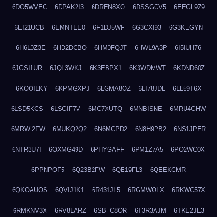
6DO5WVEC
6DPAK2I3
6DREN8XO
6DSSGCV5
6EEGL9Z9
6EI21UCB
6EMNTEE0
6F1DJ5WF
6G3CXI93
6G3KEGYN
6H6L0Z3E
6HD2DCBO
6HM0FQJT
6HWL9A3P
6I5IUH76
6JGSI1UR
6JQL3WKJ
6K3EBPX1
6K3WDMWT
6KDND60Z
6KOOILKY
6KPMGXPJ
6LGMA8OZ
6LI78JDL
6LL59T6X
6LSD5KCS
6LSGIF7V
6MC7XUTQ
6MNBISNE
6MRU4GHW
6MRWI2FW
6MUKQ2Q2
6N6MCPD2
6N8H9PB2
6NS1JPER
6NTR3U7I
6OXMG49D
6PHYGAFF
6PM1Z7A5
6PO2WC0X
6PPNPOF5
6Q23B2FW
6QE19FL3
6QEEKCMR
6QKOAUOS
6QVIJ1K1
6R431JL5
6RGMWOLX
6RKWC57X
6RMKNV3X
6RV8LARZ
6SBTC8OR
6T3R3AJM
6TKE2JE3