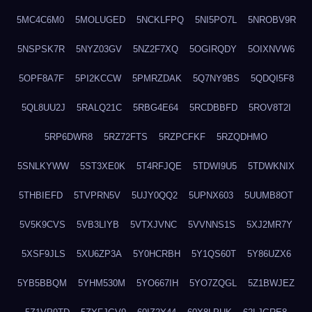
5MC4C6M0
5MOLUGED
5NCKLFPQ
5NI5PO7L
5NROBV9R
5NSPSK7R
5NYZ03GV
5NZ2F7XQ
5OGIRQDY
5OIXNVW6
5OPF8A7F
5PI2KCCW
5PMRZDAK
5Q7NY9BS
5QDQI5F8
5QL8UU2J
5RALQ21C
5RBG4E64
5RCDBBFD
5ROV8T2I
5RP6DWR8
5RZ72FTS
5RZPCFKF
5RZQDHMO
5SNLKYWW
5ST3XE0K
5T4RFJQE
5TDWI9U5
5TDWKNIX
5THBIEFD
5TVPRN5V
5UJY0QQ2
5UPNX603
5UUMB8OT
5V5K9CVS
5VB3LIYB
5VTXJVNC
5VVNNS1S
5XJ2MR7Y
5XSF9JLS
5XU6ZP3A
5Y0HCRBH
5Y1QS60T
5Y86UZX6
5YB5BBQM
5YHM530M
5YO667IH
5YO7ZQGL
5Z1BWJEZ