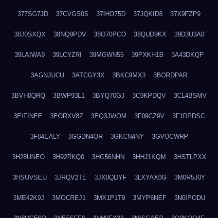
377SG7JD
37CVGS0S
37IHO75D
37JQKID8
37X9FZP9
38J0SXQX
38NQ9PDV
38O70PCO
38QUD9KX
39D3U3A0
39LAIWA9
39LCYZRI
39MGWN55
39PXKH1B
3A43DKQP
3AGNJUCU
3ATCGY3X
3BKC9MX3
3BORDPAR
3BVH0QRQ
3BWP93L1
3BYQ70GJ
3C9KPDQV
3CL4BSMV
3EIFINEE
3EORXV8Z
3EQ3JWOM
3F09CZ9V
3F1DPDSC
3F84EALY
3GGDN4OR
3GKCN4NY
3GVOCWRP
3H28UNEO
3H92RKQ0
3HG56NHN
3HHJ1KQM
3HSTLPXX
3HSUVSEU
3JRQV2TE
3JX0QDYF
3LXYAX0G
3M0R5J0Y
3ME42K9J
3MOCREJ1
3MX1P1T9
3MYP6NEF
3N0IPODU