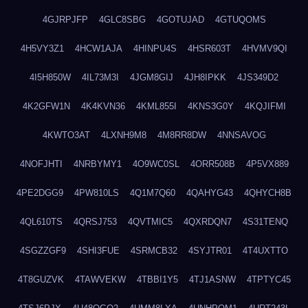
4GJRPJFP
4GLC8SBG
4GOTUJAD
4GTUQOMS
4H5VY3Z1
4HCW1AJA
4HINPU4S
4HSR603T
4HVMV9QI
4I5H850W
4IL73M3I
4JGM8GIJ
4JH8IPKK
4JS349D2
4K2GFW1N
4K4KVN36
4KML855I
4KNS3G0Y
4KQJIFMI
4KWTO3AT
4LXNH9M8
4M8RR8DW
4NNSAVOG
4NOFJHTI
4NRBYMY1
4O9WC0SL
4ORR508B
4P5VX889
4PE2DGG9
4PW810LS
4Q1M7Q60
4QAHYG43
4QHYCH8B
4QL610TS
4QRSJ753
4QVTMIC5
4QXRDQN7
4S31TENQ
4SGZZGF9
4SHI3FUE
4SRMCB32
4SYJTR01
4T4UXTTO
4T8GUZVK
4TAWVEKW
4TBBI1Y5
4TJ1ASNW
4TPTYC45