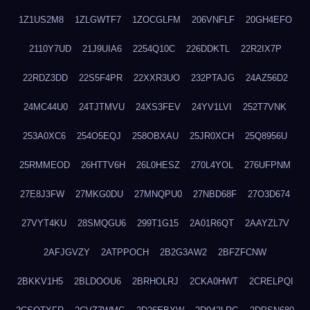
1Z1US2M8
1ZLGWTF7
1ZOCGLFM
206VNFLF
20GH4EFO
2110Y7UD
21J9UIA6
2254Q10C
226DDKTL
22R2IX7P
22RDZ3DD
22S5F4PR
22XXR3UO
232PTAJG
24AZ56D2
24MC44U0
24TJTMVU
24XS3FEV
24YV1LVI
252T7VNK
253A0XC6
254O5EQJ
258OBXAU
25JR0XCH
25Q8956U
25RMMEOD
26HTTV6H
26L0HESZ
270L4YOL
276UFPNM
27E8J3FW
27MKG0DU
27MNQPU0
27NBD68F
27O3D674
27VYT4KU
28SMQGU6
299T1G15
2A01R6QT
2AAYZL7V
2AFJGVZY
2ATPPOCH
2B2G3AW2
2BFZFCNW
2BKKV1H5
2BLDOOU6
2BRHOLRJ
2CKA0HWT
2CRELPQI