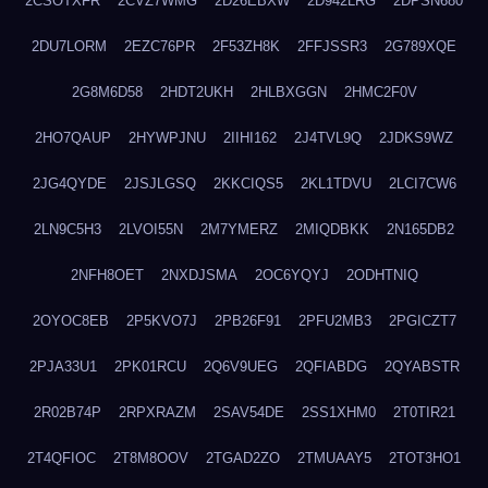
2CSOTXFR
2CVZ7WMG
2D26EBXW
2D942LRG
2DPSN680
2DU7LORM
2EZC76PR
2F53ZH8K
2FFJSSR3
2G789XQE
2G8M6D58
2HDT2UKH
2HLBXGGN
2HMC2F0V
2HO7QAUP
2HYWPJNU
2IIHI162
2J4TVL9Q
2JDKS9WZ
2JG4QYDE
2JSJLGSQ
2KKCIQS5
2KL1TDVU
2LCI7CW6
2LN9C5H3
2LVOI55N
2M7YMERZ
2MIQDBKK
2N165DB2
2NFH8OET
2NXDJSMA
2OC6YQYJ
2ODHTNIQ
2OYOC8EB
2P5KVO7J
2PB26F91
2PFU2MB3
2PGICZT7
2PJA33U1
2PK01RCU
2Q6V9UEG
2QFIABDG
2QYABSTR
2R02B74P
2RPXRAZM
2SAV54DE
2SS1XHM0
2T0TIR21
2T4QFIOC
2T8M8OOV
2TGAD2ZO
2TMUAAY5
2TOT3HO1