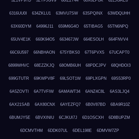
5Z1VP9TD
5ZYFJGV9
60IZ2Y44
60X8LPUK
62LJGRE8
6316UU0I
634ZKLU1
63MVU7SW
63SPQINX
63WDQUHH
63X60DYM
64996J11
659M6G4O
65TIBAG5
65TN6NPQ
65UV4E1K
660K94O5
663467JW
664ESOLH
664FNVV4
66C6U597
66NBHAON
675YBKS0
67T6PVX5
67UCAPT0
6899WHVC
68EZZKJQ
68OMB6UH
68PDCJPV
68QHDOI3
699GTUTR
69KWPV8F
69LSOT1W
69PLXGPN
69S53RP0
6A5ZOVTI
6A7TVFIW
6AMAWT34
6ANZ4C8L
6AS3LJQ4
6AX21SAB
6AX80CNX
6AYEZFQ7
6B0V87BD
6BA9R10Z
6BUMJY5E
6BVXINIU
6CJKUI7J
6D1OSCXH
6D8BUPZM
6DCMVTHM
6DDK07UL
6DEL198E
6DMVW7ZP