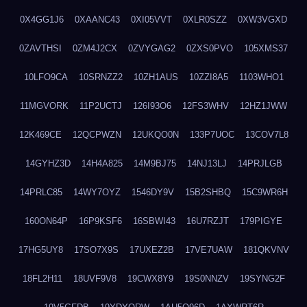
0X4GG1J6
0XAANC43
0XI05VVT
0XLR0SZZ
0XW3VGXD
0ZAVTHSI
0ZM4J2CX
0ZVYGAG2
0ZXS0PVO
105XMS37
10LFO9CA
10SRNZZ2
10ZH1AUS
10ZZI8A5
1103WHO1
11MGVORK
11P2UCTJ
126I93O6
12FS3WHV
12HZ1JWW
12K469CE
12QCPWZN
12UKQO0N
133P7UOC
13COV7L8
14GYHZ3D
14H4A825
14M9BJ75
14NJ13LJ
14PRJLGB
14PRLC85
14WY7OYZ
1546DY9V
15B2SHBQ
15C9WR6H
160ON64P
16P9KSF6
16SBWI43
16U7RZJT
179PIGYE
17HG5UY8
17SO7X9S
17UXEZ2B
17VE7UAW
181QKVNV
18FL2H11
18UVF9V8
19CWX8Y9
19S0NNZV
19SYNG2F