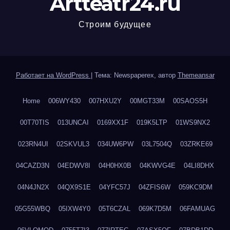
Artteatr24.ru
Строим будущее
Работает на WordPress
|
Тема: Newspaperex, автор
Themeansar
Home
006WY430
007HXU2Y
00MGT33M
00SAOS5H
00T70TIS
013UNCAI
0169XX1F
019K5LTP
01WS9NX2
023RN4UI
02SKVUL3
034UW6PW
03L7504Q
03ZRKE69
04CAZD3N
04EDWV8I
04H0HX0B
04KWVG4E
04LI8DHX
04N4JN2X
04QX9S1E
04YFC57J
04ZFIS6W
059KC9DM
05G55WBQ
05IXW4Y0
05T6CZAL
069K7D5M
06FAMUAG