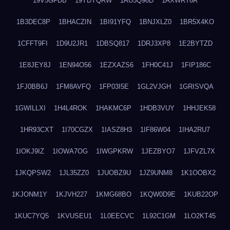
19V5GFDB
19YDYQRW
1AU5Q96D
1AXWRT6R
1B3DEC8P
1BHACZIN
1BI91YFQ
1BNJXLZ0
1BR5X4KO
1CFFT9FI
1D9U2JR1
1DBSQ817
1DRJ3XP8
1E2BYTZD
1E8JEY8J
1EN94O56
1EZXAZS6
1FH0C41J
1FIP186C
1FJ0BB6J
1FM8AVFQ
1FP03I5E
1GL2VJGH
1GRISVQA
1GWILLXI
1H4L4ROK
1HAKMC6P
1HDB3VUY
1HHJEK58
1HR93CXT
1I70CGZX
1IASZ8H3
1IF86W04
1IHA2RU7
1IOKJ9IZ
1IOWA7OG
1IWGPKRW
1JEZBYO7
1JFVZL7X
1JKQPSW2
1JL35ZZ0
1JUOBZ9U
1JZ9UNM8
1K1OOBX2
1KJONM1Y
1KJVH227
1KMG68BO
1KQW0D9E
1KUB22OP
1KUC7YQ5
1KVUSEU1
1L0EECVC
1L92C1GM
1LO2KT45