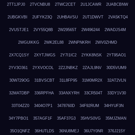
2TT1JPJ0
2TVCNBU8
2TWC2CET
2U1JCAWR
2UABCBNW
2UBGKVBI
2UFYK23Q
2UHBAVSU
2UT1DWVT
2VA5KTQ4
2VUSTJE1
2VY55Q8B
2W29565T
2W496244
2WADJS4M
2WGUIKKG
2WK2EL88
2WNPNKRH
2WV0ZHMD
2X7CQ1SY
2XYTJWGS
2Y7I1IC2
2YKK8NSK
2YT95AO1
2YV3O361
2YXVOCOL
2Z2JNBKZ
2ZAJL9NV
30D5VUM9
30W729OG
31BVSCBT
31L8FP95
31M0MR2X
32AT2VLN
32MATDBP
336RPFHA
33ANXYRH
33CR504T
33DY1V30
33T04ZZ0
3404O7P1
3478760D
34F92RUM
34HYUF3N
34Y7PBO1
357AGF1F
35AF37G3
35HVS0VG
35MJZMAN
35O1QNFZ
36HUTLDS
36NU8MEJ
36U7Y0NR
376J215Y