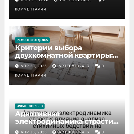
КОММЕНТАРИИ
РЕМОНТ И ОТДЕЛКА
Критерии выбора
двухкомнатной квартиры:
планировка, площадь,
АПР 23, 2026
ARTTEATR24_R
0
состояние и документация
КОММЕНТАРИИ
UNCATEGORISED
Адаптивная
электродинамика страсти:
влияние анализа
АПР 16, 2026
ARTTEATR24_R
0