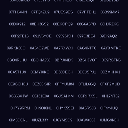
06VLOMOD
0755T7I3
077IRTEG
07ASX5QF
07BDB1DD
07FH6X4N
07TQ4ZU9
07UES9ES
07VPTDH1
08B99MM7
08DIX912
08EH3GS2
08EKQPQ9
08G6A3PD
08HJRZKG
08R2TE13
091V6YQE
0959345H
097C3BE4
09DI9AQ2
09RKK0JO
0A54G2WE
0A7RXWXI
0AG4NTTC
0AYXMFKC
0BO4RLHU
0BOHM258
0BPJ04DK
0BSHJVOT
0C9RGFN6
0CA5T1U9
0CMYI0KC
0D38QEGH
0DCJSPJ1
0DZMHHX1
0E9GCHCU
0EZ05K4R
0FFYUM84
0FLIL6GQ
0FXF2MUD
0G363XJW
0GI31E0A
0GJSAH4M
0GRH7XSL
0H17NT32
0H7Y9RRM
0H9OI0N1
0HYK5SEI
0IA5RSJ3
0IF4Y4UQ
0IM5QCNL
0IUZL33Y
0J6YMSQ9
0JAWX05J
0JMG9NJH