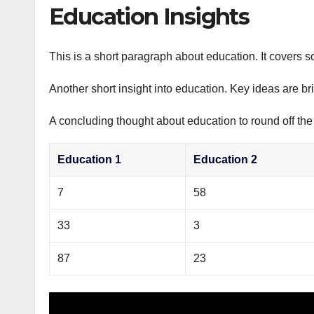
р
Education Insights
p
а
p
в
This is a short paragraph about education. It covers s
и
Another short insight into education. Key ideas are br
т
ь
A concluding thought about education to round off the
Education 1
Education 2
7
58
33
3
87
23