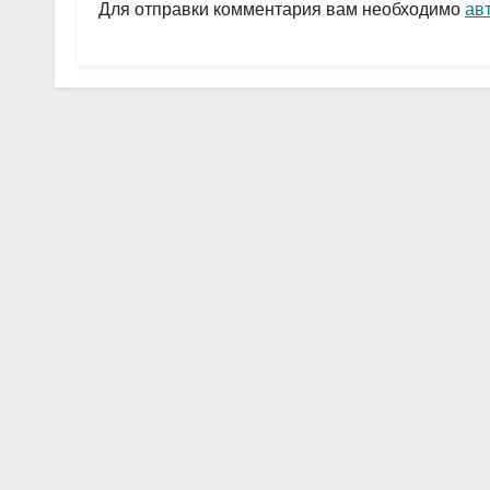
a
A
в
Для отправки комментария вам необходимо
ав
m
p
и
p
ть