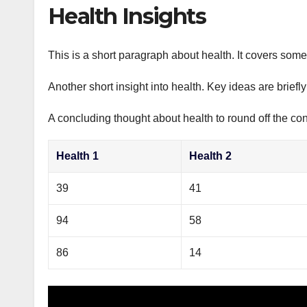
р
Health Insights
p
а
p
в
This is a short paragraph about health. It covers some 
и
Another short insight into health. Key ideas are briefl
т
ь
A concluding thought about health to round off the con
Health 1
Health 2
39
41
94
58
86
14