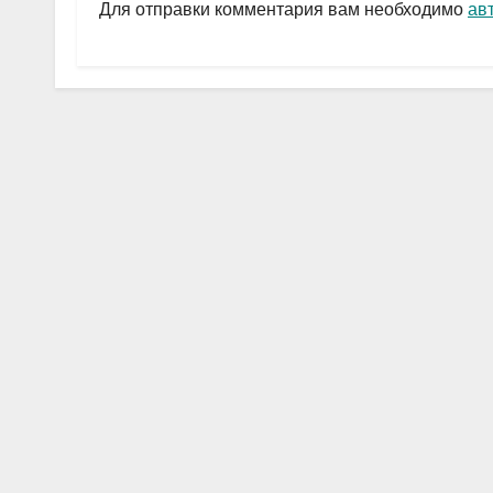
a
A
в
Для отправки комментария вам необходимо
ав
m
p
и
p
ть