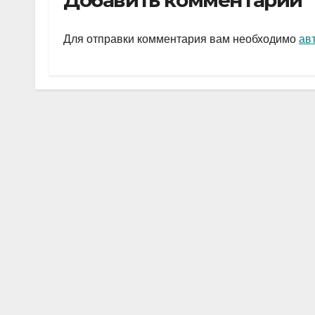
Добавить комментарий
gr
s
а
a
A
в
Для отправки комментария вам необходимо
ав
m
p
и
p
ть