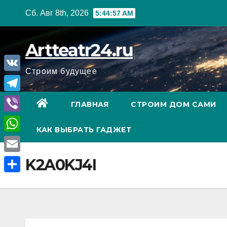
Перейти
Сб. Авг 8th, 2026
5:44:58 AM
к
содержанию
Artteatr24.ru
Строим будущее
V
K
T
ГЛАВНАЯ
СТРОИМ ДОМ САМИ
e
V
КАК ВЫБРАТЬ ГАДЖЕТ
l
i
W
e
b
h
E
K2A0KJ4I
g
e
a
m
r
О
r
t
a
a
т
s
i
m
п
A
l