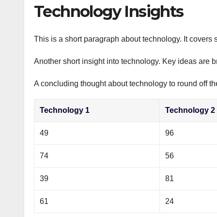
р
Technology Insights
p
а
p
в
This is a short paragraph about technology. It covers 
и
Another short insight into technology. Key ideas are b
т
ь
A concluding thought about technology to round off th
Technology 1
Technology 2
49
96
74
56
39
81
61
24