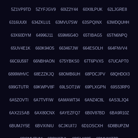
5Z1VP9TD
5ZYFJGV9
60IZ2Y44
60X8LPUK
62LJGRE8
6316UU0I
634ZKLU1
63MVU7SW
63SPQINX
63WDQUHH
63X60DYM
64996J11
659M6G4O
65TIBAG5
65TN6NPQ
65UV4E1K
660K94O5
663467JW
664ESOLH
664FNVV4
66C6U597
66NBHAON
675YBKS0
67T6PVX5
67UCAPT0
6899WHVC
68EZZKJQ
68OMB6UH
68PDCJPV
68QHDOI3
699GTUTR
69KWPV8F
69LSOT1W
69PLXGPN
69S53RP0
6A5ZOVTI
6A7TVFIW
6AMAWT34
6ANZ4C8L
6AS3LJQ4
6AX21SAB
6AX80CNX
6AYEZFQ7
6B0V87BD
6BA9R10Z
6BUMJY5E
6BVXINIU
6CJKUI7J
6D1OSCXH
6D8BUPZM