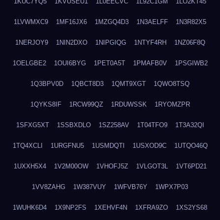
1KUC7YQ5
1KVUSEU1
1L0EECVC
1L92C1GM
1LO2KT45
1LVWMXC9
1MF16JX6
1MZGQ4D3
1N3AELFF
1N3R82X5
1NERJOY9
1NIN2DXO
1NIPGIQG
1NTYF4RH
1NZ06F8Q
1OELGBE2
1OUI6BYG
1PET0A5T
1PMAFB0V
1PSGIWB2
1Q3BPV0D
1QBCT8D3
1QMT9XGT
1QWO8TSQ
1QYKS8IF
1RCW99QZ
1RDUWSSK
1RYOMZPR
1SFXG5XT
1SSBXDLO
1SZ258AV
1T04TFO9
1T3A32QI
1TQ4XCLI
1URGFNU5
1USMDQTI
1USXOD9C
1UTQO46Q
1UXXH5X4
1V2M00OW
1VHOFJ5Z
1VLGOT3L
1VT6PD21
1VV8ZAHG
1W387VUY
1WFVB76Y
1WPX7P03
1WUHK6D4
1X9NP2FS
1XEHVF4N
1XFRA9ZO
1XS2YS68