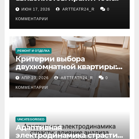
рекомендации
ИЮН 17, 2026
ARTTEATR24_R
0
КОММЕНТАРИИ
РЕМОНТ И ОТДЕЛКА
Критерии выбора
двухкомнатной квартиры:
планировка, площадь,
АПР 23, 2026
ARTTEATR24_R
0
состояние и документация
КОММЕНТАРИИ
UNCATEGORISED
Адаптивная
электродинамика страсти: