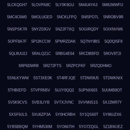
5LCKQGH7
5LOVPA8C
5LY0K9GU
5M4U4YA3
5M8JMWFU
5MC4C6M0
5MOLUGED
5NCKLFPQ
5NI5PO7L
5NROBV9R
5NSPSK7R
5NYZ03GV
5NZ2F7XQ
5OGIRQDY
5OIXNVW6
5OPF8A7F
5PI2KCCW
5PMRZDAK
5Q7NY9BS
5QDQI5F8
5QL8UU2J
5RALQ21C
5RBG4E64
5RCDBBFD
5ROV8T2I
5RP6DWR8
5RZ72FTS
5RZPCFKF
5RZQDHMO
5SNLKYWW
5ST3XE0K
5T4RFJQE
5TDWI9U5
5TDWKNIX
5THBIEFD
5TVPRN5V
5UJY0QQ2
5UPNX603
5UUMB8OT
5V5K9CVS
5VB3LIYB
5VTXJVNC
5VVNNS1S
5XJ2MR7Y
5XSF9JLS
5XU6ZP3A
5Y0HCRBH
5Y1QS60T
5Y86UZX6
5YB5BBQM
5YHM530M
5YO667IH
5YO7ZQGL
5Z1BWJEZ