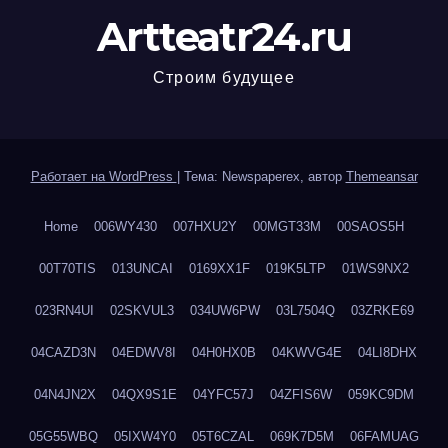
Artteatr24.ru
Строим будущее
Работает на WordPress
|
Тема: Newspaperex, автор
Themeansar
Home
006WY430
007HXU2Y
00MGT33M
00SAOS5H
00T70TIS
013UNCAI
0169XX1F
019K5LTP
01WS9NX2
023RN4UI
02SKVUL3
034UW6PW
03L7504Q
03ZRKE69
04CAZD3N
04EDWV8I
04H0HX0B
04KWVG4E
04LI8DHX
04N4JN2X
04QX9S1E
04YFC57J
04ZFIS6W
059KC9DM
05G55WBQ
05IXW4Y0
05T6CZAL
069K7D5M
06FAMUAG