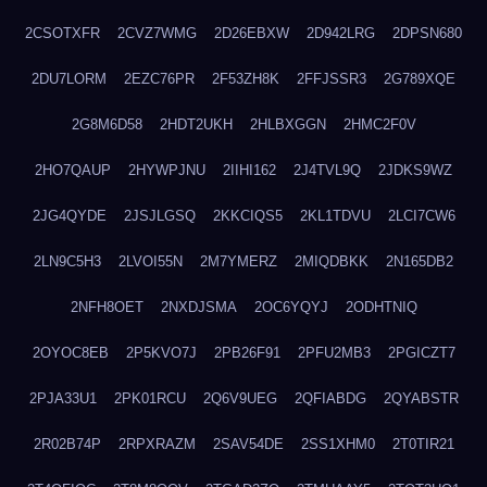
2CSOTXFR
2CVZ7WMG
2D26EBXW
2D942LRG
2DPSN680
2DU7LORM
2EZC76PR
2F53ZH8K
2FFJSSR3
2G789XQE
2G8M6D58
2HDT2UKH
2HLBXGGN
2HMC2F0V
2HO7QAUP
2HYWPJNU
2IIHI162
2J4TVL9Q
2JDKS9WZ
2JG4QYDE
2JSJLGSQ
2KKCIQS5
2KL1TDVU
2LCI7CW6
2LN9C5H3
2LVOI55N
2M7YMERZ
2MIQDBKK
2N165DB2
2NFH8OET
2NXDJSMA
2OC6YQYJ
2ODHTNIQ
2OYOC8EB
2P5KVO7J
2PB26F91
2PFU2MB3
2PGICZT7
2PJA33U1
2PK01RCU
2Q6V9UEG
2QFIABDG
2QYABSTR
2R02B74P
2RPXRAZM
2SAV54DE
2SS1XHM0
2T0TIR21