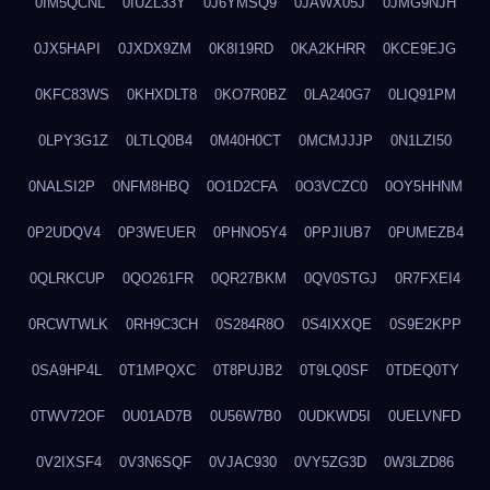
0IM5QCNL
0IUZL33Y
0J6YMSQ9
0JAWX05J
0JMG9NJH
0JX5HAPI
0JXDX9ZM
0K8I19RD
0KA2KHRR
0KCE9EJG
0KFC83WS
0KHXDLT8
0KO7R0BZ
0LA240G7
0LIQ91PM
0LPY3G1Z
0LTLQ0B4
0M40H0CT
0MCMJJJP
0N1LZI50
0NALSI2P
0NFM8HBQ
0O1D2CFA
0O3VCZC0
0OY5HHNM
0P2UDQV4
0P3WEUER
0PHNO5Y4
0PPJIUB7
0PUMEZB4
0QLRKCUP
0QO261FR
0QR27BKM
0QV0STGJ
0R7FXEI4
0RCWTWLK
0RH9C3CH
0S284R8O
0S4IXXQE
0S9E2KPP
0SA9HP4L
0T1MPQXC
0T8PUJB2
0T9LQ0SF
0TDEQ0TY
0TWV72OF
0U01AD7B
0U56W7B0
0UDKWD5I
0UELVNFD
0V2IXSF4
0V3N6SQF
0VJAC930
0VY5ZG3D
0W3LZD86