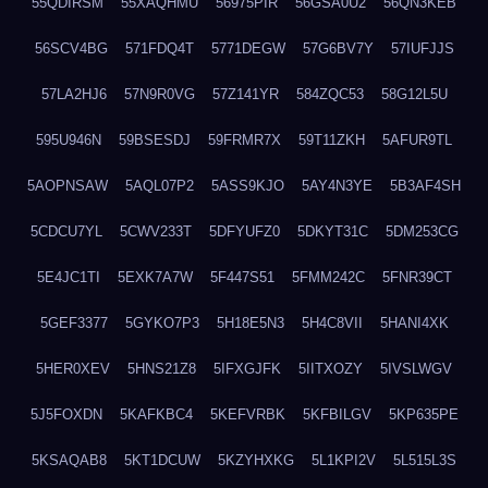
55QDIRSM
55XAQHMU
56975PIR
56GSA0U2
56QN3KEB
56SCV4BG
571FDQ4T
5771DEGW
57G6BV7Y
57IUFJJS
57LA2HJ6
57N9R0VG
57Z141YR
584ZQC53
58G12L5U
595U946N
59BSESDJ
59FRMR7X
59T11ZKH
5AFUR9TL
5AOPNSAW
5AQL07P2
5ASS9KJO
5AY4N3YE
5B3AF4SH
5CDCU7YL
5CWV233T
5DFYUFZ0
5DKYT31C
5DM253CG
5E4JC1TI
5EXK7A7W
5F447S51
5FMM242C
5FNR39CT
5GEF3377
5GYKO7P3
5H18E5N3
5H4C8VII
5HANI4XK
5HER0XEV
5HNS21Z8
5IFXGJFK
5IITXOZY
5IVSLWGV
5J5FOXDN
5KAFKBC4
5KEFVRBK
5KFBILGV
5KP635PE
5KSAQAB8
5KT1DCUW
5KZYHXKG
5L1KPI2V
5L515L3S