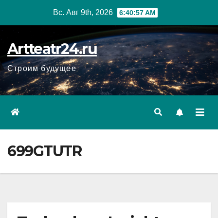
Перейти
Вс. Авг 9th, 2026
6:40:58 AM
к
содержанию
Artteatr24.ru
Строим будущее
699GTUTR