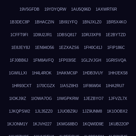
19V5GFDB
19YDYQRW
1AU5Q96D
1AXWRT6R
1B3DEC8P
1BHACZIN
1BI91YFQ
1BNJXLZ0
1BR5X4KO
1CFFT9FI
1D9U2JR1
1DBSQ817
1DRJ3XP8
1E2BYTZD
1E8JEY8J
1EN94O56
1EZXAZS6
1FH0C41J
1FIP186C
1FJ0BB6J
1FM8AVFQ
1FP03I5E
1GL2VJGH
1GRISVQA
1GWILLXI
1H4L4ROK
1HAKMC6P
1HDB3VUY
1HHJEK58
1HR93CXT
1I70CGZX
1IASZ8H3
1IF86W04
1IHA2RU7
1IOKJ9IZ
1IOWA7OG
1IWGPKRW
1JEZBYO7
1JFVZL7X
1JKQPSW2
1JL35ZZ0
1JUOBZ9U
1JZ9UNM8
1K1OOBX2
1KJONM1Y
1KJVH227
1KMG68BO
1KQW0D9E
1KUB22OP