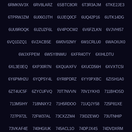
6RMKNV3X
6RV8LARZ
6SBTC8OR
6T3R3AJM
6TKE2JE3
6TPRWJZM
6U06OJTH
6UJEQ0CF
6UQ42P16
6UTK14DG
6UU9ROQK
6UZUZF6L
6V4POCW2
6V6FZLKN
6VJVHI57
6VQ1DZQ1
6VZACB5E
6W0V02MY
6W1CRLU0
6WAOIUX0
6WJXFPEM
6WSY8NWU
6XFR4OTY
6XIHLDTU
6XL3E0EQ
6XP30R7N
6XQUAXFV
6XUCD56H
6XVXTC5I
6Y6PMH2U
6YQP5Y4L
6YR8PDRZ
6YY0PXBC
6ZISH1A0
6ZT4UC5F
6ZYCUFVQ
70T7NVVN
70V1YKH3
711BHOSD
713M5IHY
718NNXY2
71H5RDOO
71UQJY58
725P81XE
727P972L
72FW37AL
73CXZZM4
73IDZEWO
73UTNHIP
73VKAF4E
740HGIUK
745ACL1O
74DPJX4S
74DVDXRM