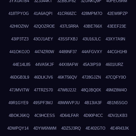
3YXUATB4
3Z3344KT
3ZBBJF82
3ZUNKQ9P
40PEO5RM
418TPYOG
41A6AQPI
41CR68ZC
428MPM7O
42EW9PZP
42HIOZNV
42QOZROE
437L5RRA
43BE766X
43EEF23E
43IP3TZ3
43OJ1AEY
43SSFXBJ
43U16JLC
43XY7A9N
441OKOJO
4474ZR0W
4489NF37
44AFGVXY
44CGH1H9
44E14L85
44VA5KJF
44XI8AFW
45A3IPS9
4601IURZ
46DGB3L9
46DLKJV6
46KT56QV
4728GJZN
47CQFY0O
47JMVITW
47TRZS70
47W8J2J2
48QJBQ0X
49MZ8W4O
49R1GYE9
49SPF3MJ
49WWVPJU
4B13IA3F
4B1N5SGO
4BOKJ6KQ
4C9HCESS
4D64LFAR
4D90P4CC
4DV2LKB3
4DWPQY14
4DYW6NWM
4DZ5J3RQ
4E402GTO
4E4R43JK