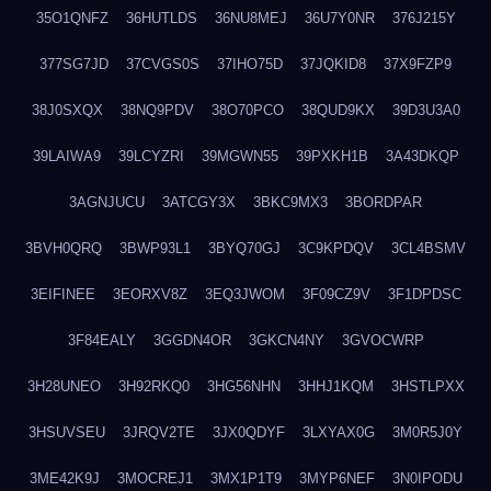
35O1QNFZ
36HUTLDS
36NU8MEJ
36U7Y0NR
376J215Y
377SG7JD
37CVGS0S
37IHO75D
37JQKID8
37X9FZP9
38J0SXQX
38NQ9PDV
38O70PCO
38QUD9KX
39D3U3A0
39LAIWA9
39LCYZRI
39MGWN55
39PXKH1B
3A43DKQP
3AGNJUCU
3ATCGY3X
3BKC9MX3
3BORDPAR
3BVH0QRQ
3BWP93L1
3BYQ70GJ
3C9KPDQV
3CL4BSMV
3EIFINEE
3EORXV8Z
3EQ3JWOM
3F09CZ9V
3F1DPDSC
3F84EALY
3GGDN4OR
3GKCN4NY
3GVOCWRP
3H28UNEO
3H92RKQ0
3HG56NHN
3HHJ1KQM
3HSTLPXX
3HSUVSEU
3JRQV2TE
3JX0QDYF
3LXYAX0G
3M0R5J0Y
3ME42K9J
3MOCREJ1
3MX1P1T9
3MYP6NEF
3N0IPODU