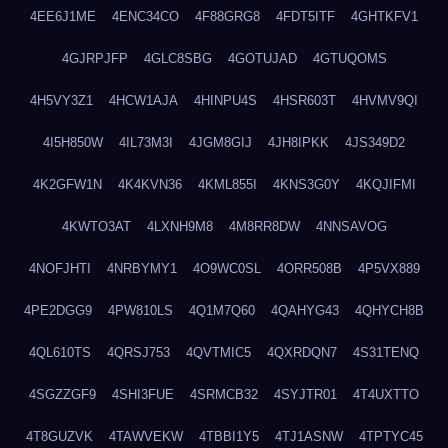
4EE6J1ME
4ENC34CO
4F88GRG8
4FDT5ITF
4GHTKFV1
4GJRPJFP
4GLC8SBG
4GOTUJAD
4GTUQOMS
4H5VY3Z1
4HCW1AJA
4HINPU4S
4HSR603T
4HVMV9QI
4I5H850W
4IL73M3I
4JGM8GIJ
4JH8IPKK
4JS349D2
4K2GFW1N
4K4KVN36
4KML855I
4KNS3G0Y
4KQJIFMI
4KWTO3AT
4LXNH9M8
4M8RR8DW
4NNSAVOG
4NOFJHTI
4NRBYMY1
4O9WC0SL
4ORR508B
4P5VX889
4PE2DGG9
4PW810LS
4Q1M7Q60
4QAHYG43
4QHYCH8B
4QL610TS
4QRSJ753
4QVTMIC5
4QXRDQN7
4S31TENQ
4SGZZGF9
4SHI3FUE
4SRMCB32
4SYJTR01
4T4UXTTO
4T8GUZVK
4TAWVEKW
4TBBI1Y5
4TJ1ASNW
4TPTYC45