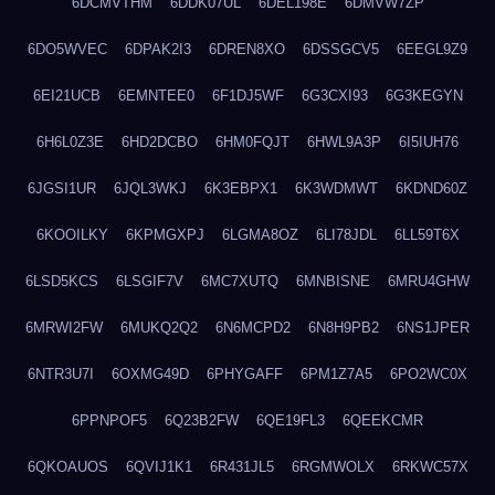
6DCMVTHM
6DDK07UL
6DEL198E
6DMVW7ZP
6DO5WVEC
6DPAK2I3
6DREN8XO
6DSSGCV5
6EEGL9Z9
6EI21UCB
6EMNTEE0
6F1DJ5WF
6G3CXI93
6G3KEGYN
6H6L0Z3E
6HD2DCBO
6HM0FQJT
6HWL9A3P
6I5IUH76
6JGSI1UR
6JQL3WKJ
6K3EBPX1
6K3WDMWT
6KDND60Z
6KOOILKY
6KPMGXPJ
6LGMA8OZ
6LI78JDL
6LL59T6X
6LSD5KCS
6LSGIF7V
6MC7XUTQ
6MNBISNE
6MRU4GHW
6MRWI2FW
6MUKQ2Q2
6N6MCPD2
6N8H9PB2
6NS1JPER
6NTR3U7I
6OXMG49D
6PHYGAFF
6PM1Z7A5
6PO2WC0X
6PPNPOF5
6Q23B2FW
6QE19FL3
6QEEKCMR
6QKOAUOS
6QVIJ1K1
6R431JL5
6RGMWOLX
6RKWC57X