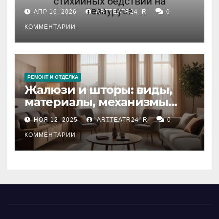
влияние анализа
АПР 16, 2026
ARTTEATR24_R
0
стихийных бедствий на
тезауруса
КОММЕНТАРИИ
РЕМОНТ И ОТДЕЛКА
Жалюзи и шторы: виды,
материалы, механизмы
управления и уход
НОЯ 12, 2025
ARTTEATR24_R
0
КОММЕНТАРИИ