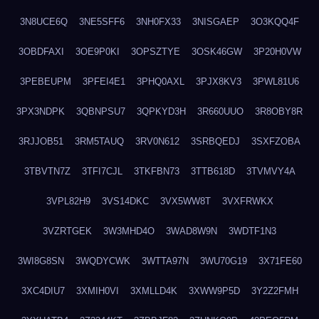
3N8UCE6Q
3NE5SFF6
3NH0FX33
3NISGAEP
3O3KQQ4F
3OBDFAXI
3OE9P0KI
3OPSZTYE
3OSK46GW
3P20H0VW
3PEBEUPM
3PFEI4E1
3PHQ0AXL
3PJX8KV3
3PWL81U6
3PX3NDPK
3QBNPSU7
3QPKYD3H
3R660UUO
3R8OBY8R
3RJJOB51
3RM5TAUQ
3RV0N612
3SRBQEDJ
3SXFZOBA
3TBVTN7Z
3TFI7CJL
3TKFBN73
3TTB618D
3TVMVY4A
3VPL82H9
3VS14DKC
3VX5WW8T
3VXFRWKX
3VZRTGEK
3W3MHD4O
3WAD8W9N
3WDTF1N3
3WI8G8SN
3WQDYCWK
3WTTA97N
3WU70G19
3X71FE60
3XC4DIU7
3XMIH0VI
3XMLLD4K
3XWW9P5D
3Y2Z2FMH