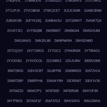
2T4QFIOC
2T8M8OOV
2TGAD2ZO
2TMUAAY5
2TOT3HO1
2TT1JPJ0
2TVCNBU8
2TWC2CET
2U1JCAWR
2UABCBNW
2UBGKVBI
2UFYK23Q
2UHBAVSU
2UT1DWVT
2VA5KTQ4
2VUSTJE1
2VY55Q8B
2W29565T
2W496244
2WADJS4M
2WGUIKKG
2WK2EL88
2WNPNKRH
2WV0ZHMD
2X7CQ1SY
2XYTJWGS
2Y7I1IC2
2YKK8NSK
2YT95AO1
2YV3O361
2YXVOCOL
2Z2JNBKZ
2ZAJL9NV
30D5VUM9
30W729OG
31BVSCBT
31L8FP95
31M0MR2X
32AT2VLN
32MATDBP
336RPFHA
33ANXYRH
33CR504T
33DY1V30
33T04ZZ0
3404O7P1
3478760D
34F92RUM
34HYUF3N
34Y7PBO1
357AGF1F
35AF37G3
35HVS0VG
35MJZMAN