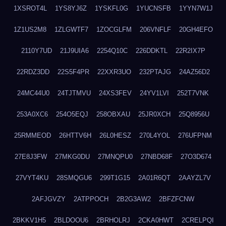
1XSROT4L
1YS8YJ6Z
1YSKFL0G
1YUCNSFB
1YYN7W1J
1Z1US2M8
1ZLGWTF7
1ZOCGLFM
206VNFLF
20GH4EFO
2110Y7UD
21J9UIA6
2254Q10C
226DDKTL
22R2IX7P
22RDZ3DD
22S5F4PR
22XXR3UO
232PTAJG
24AZ56D2
24MC44U0
24TJTMVU
24XS3FEV
24YV1LVI
252T7VNK
253A0XC6
254O5EQJ
258OBXAU
25JR0XCH
25Q8956U
25RMMEOD
26HTTV6H
26L0HESZ
270L4YOL
276UFPNM
27E8J3FW
27MKG0DU
27MNQPU0
27NBD68F
27O3D674
27VYT4KU
28SMQGU6
299T1G15
2A01R6QT
2AAYZL7V
2AFJGVZY
2ATPPOCH
2B2G3AW2
2BFZFCNW
2BKKV1H5
2BLDOOU6
2BRHOLRJ
2CKA0HWT
2CRELPQI