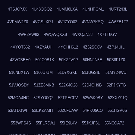
4TSJ6PJX
4U48QGQ2
4UMM8LXA
4UNHPQM1
4URT243L
4VFMWJZ0
4VGSLXPJ
4VJZYO02
4VNW7KSQ
4W6ZE1F7
4WP2PW82
4WQWQXX8
4WXQZN38
4X7TT8GV
4XYOT662
4XZYAUHI
4YQHH612
4Z52SO0V
4ZP14UIL
4ZVGSBH0
50JO9B1K
50KZ2V9P
50NNJN5E
50S8F1Z0
510NBX1W
5160U7JM
51D7XGKL
51JUGSIB
51MY24WU
51VJOSDY
51ZE8MKB
522X4O28
52D4GH9B
52FJKYTB
52MOA4HC
52SYO0Q2
52TPECFV
52W5K0BY
52XXY91Q
53ATDBWI
53EKZAMH
53Z8FUAW
54PKU5CO
551HGV0S
553WPS4S
55FLR3W1
55IE9L4V
55JKJF3L
55NCOA72