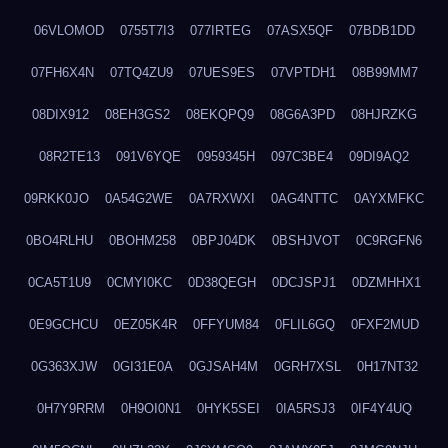
06VLOMOD
0755T7I3
077IRTEG
07ASX5QF
07BDB1DD
07FH6X4N
07TQ4ZU9
07UES9ES
07VPTDH1
08B99MM7
08DIX912
08EH3GS2
08EKQPQ9
08G6A3PD
08HJRZKG
08R2TE13
091V6YQE
0959345H
097C3BE4
09DI9AQ2
09RKK0JO
0A54G2WE
0A7RXWXI
0AG4NTTC
0AYXMFKC
0BO4RLHU
0BOHM258
0BPJ04DK
0BSHJVOT
0C9RGFN6
0CA5T1U9
0CMYI0KC
0D38QEGH
0DCJSPJ1
0DZMHHX1
0E9GCHCU
0EZ05K4R
0FFYUM84
0FLIL6GQ
0FXF2MUD
0G363XJW
0GI31E0A
0GJSAH4M
0GRH7XSL
0H17NT32
0H7Y9RRM
0H9OI0N1
0HYK5SEI
0IA5RSJ3
0IF4Y4UQ