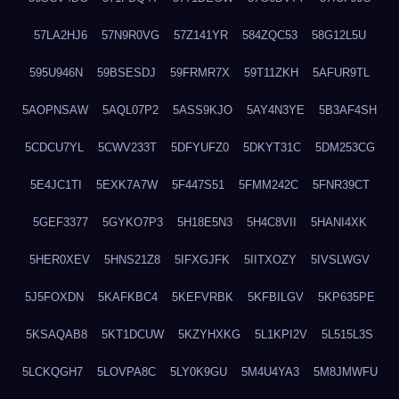
57LA2HJ6
57N9R0VG
57Z141YR
584ZQC53
58G12L5U
595U946N
59BSESDJ
59FRMR7X
59T11ZKH
5AFUR9TL
5AOPNSAW
5AQL07P2
5ASS9KJO
5AY4N3YE
5B3AF4SH
5CDCU7YL
5CWV233T
5DFYUFZ0
5DKYT31C
5DM253CG
5E4JC1TI
5EXK7A7W
5F447S51
5FMM242C
5FNR39CT
5GEF3377
5GYKO7P3
5H18E5N3
5H4C8VII
5HANI4XK
5HER0XEV
5HNS21Z8
5IFXGJFK
5IITXOZY
5IVSLWGV
5J5FOXDN
5KAFKBC4
5KEFVRBK
5KFBILGV
5KP635PE
5KSAQAB8
5KT1DCUW
5KZYHXKG
5L1KPI2V
5L515L3S
5LCKQGH7
5LOVPA8C
5LY0K9GU
5M4U4YA3
5M8JMWFU