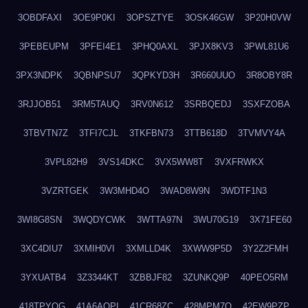
3OBDFAXI
3OE9P0KI
3OPSZTYE
3OSK46GW
3P20H0VW
3PEBEUPM
3PFEI4E1
3PHQ0AXL
3PJX8KV3
3PWL81U6
3PX3NDPK
3QBNPSU7
3QPKYD3H
3R660UUO
3R8OBY8R
3RJJOB51
3RM5TAUQ
3RV0N612
3SRBQEDJ
3SXFZOBA
3TBVTN7Z
3TFI7CJL
3TKFBN73
3TTB618D
3TVMVY4A
3VPL82H9
3VS14DKC
3VX5WW8T
3VXFRWKX
3VZRTGEK
3W3MHD4O
3WAD8W9N
3WDTF1N3
3WI8G8SN
3WQDYCWK
3WTTA97N
3WU70G19
3X71FE60
3XC4DIU7
3XMIH0VI
3XMLLD4K
3XWW9P5D
3Y2Z2FMH
3YXUATB4
3Z3344KT
3ZBBJF82
3ZUNKQ9P
40PEO5RM
418TPYOG
41A6AQPI
41CR68ZC
428MPM7O
42EW9PZP