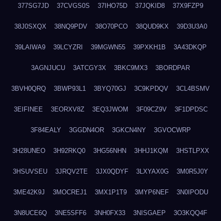
377SG7JD
37CVGS0S
37IHO75D
37JQKID8
37X9FZP9
38J0SXQX
38NQ9PDV
38O70PCO
38QUD9KX
39D3U3A0
39LAIWA9
39LCYZRI
39MGWN55
39PXKH1B
3A43DKQP
3AGNJUCU
3ATCGY3X
3BKC9MX3
3BORDPAR
3BVH0QRQ
3BWP93L1
3BYQ70GJ
3C9KPDQV
3CL4BSMV
3EIFINEE
3EORXV8Z
3EQ3JWOM
3F09CZ9V
3F1DPDSC
3F84EALY
3GGDN4OR
3GKCN4NY
3GVOCWRP
3H28UNEO
3H92RKQ0
3HG56NHN
3HHJ1KQM
3HSTLPXX
3HSUVSEU
3JRQV2TE
3JX0QDYF
3LXYAX0G
3M0R5J0Y
3ME42K9J
3MOCREJ1
3MX1P1T9
3MYP6NEF
3N0IPODU
3N8UCE6Q
3NE5SFF6
3NH0FX33
3NISGAEP
3O3KQQ4F