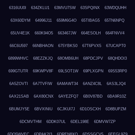
6316UU0I
634ZKLU1
63MVU7SW
63SPQINX
63WDQUHH
63X60DYM
64996J11
659M6G4O
65TIBAG5
65TN6NPQ
65UV4E1K
660K94O5
663467JW
664ESOLH
664FNVV4
66C6U597
66NBHAON
675YBKS0
67T6PVX5
67UCAPT0
6899WHVC
68EZZKJQ
68OMB6UH
68PDCJPV
68QHDOI3
699GTUTR
69KWPV8F
69LSOT1W
69PLXGPN
69S53RP0
6A5ZOVTI
6A7TVFIW
6AMAWT34
6ANZ4C8L
6AS3LJQ4
6AX21SAB
6AX80CNX
6AYEZFQ7
6B0V87BD
6BA9R10Z
6BUMJY5E
6BVXINIU
6CJKUI7J
6D1OSCXH
6D8BUPZM
6DCMVTHM
6DDK07UL
6DEL198E
6DMVW7ZP
6DO5WVEC
6DPAK2I3
6DREN8XO
6DSSGCV5
6EEGL9Z9