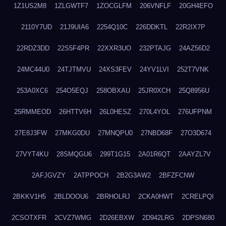
1Z1US2M8
1ZLGWTF7
1ZOCGLFM
206VNFLF
20GH4EFO
2110Y7UD
21J9UIA6
2254Q10C
226DDKTL
22R2IX7P
22RDZ3DD
22S5F4PR
22XXR3UO
232PTAJG
24AZ56D2
24MC44U0
24TJTMVU
24XS3FEV
24YV1LVI
252T7VNK
253A0XC6
254O5EQJ
258OBXAU
25JR0XCH
25Q8956U
25RMMEOD
26HTTV6H
26L0HESZ
270L4YOL
276UFPNM
27E8J3FW
27MKG0DU
27MNQPU0
27NBD68F
27O3D674
27VYT4KU
28SMQGU6
299T1G15
2A01R6QT
2AAYZL7V
2AFJGVZY
2ATPPOCH
2B2G3AW2
2BFZFCNW
2BKKV1H5
2BLDOOU6
2BRHOLRJ
2CKA0HWT
2CRELPQI
2CSOTXFR
2CVZ7WMG
2D26EBXW
2D942LRG
2DPSN680