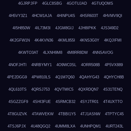
4GJRPJFP
4GLC8SBG
4GOTUJAD
4GTUQOMS
4H5VY3Z1
4HCW1AJA
4HINPU4S
4HSR603T
4HVMV9QI
4I5H850W
4IL73M3I
4JGM8GIJ
4JH8IPKK
4JS349D2
4K2GFW1N
4K4KVN36
4KML855I
4KNS3G0Y
4KQJIFMI
4KWTO3AT
4LXNH9M8
4M8RR8DW
4NNSAVOG
4NOFJHTI
4NRBYMY1
4O9WC0SL
4ORR508B
4P5VX889
4PE2DGG9
4PW810LS
4Q1M7Q60
4QAHYG43
4QHYCH8B
4QL610TS
4QRSJ753
4QVTMIC5
4QXRDQN7
4S31TENQ
4SGZZGF9
4SHI3FUE
4SRMCB32
4SYJTR01
4T4UXTTO
4T8GUZVK
4TAWVEKW
4TBBI1Y5
4TJ1ASNW
4TPTYC45
4TSJ6PJX
4U48QGQ2
4UMM8LXA
4UNHPQM1
4URT243L