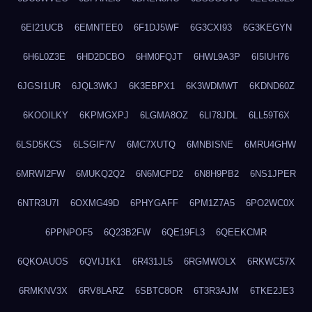
6EI21UCB
6EMNTEE0
6F1DJ5WF
6G3CXI93
6G3KEGYN
6H6L0Z3E
6HD2DCBO
6HM0FQJT
6HWL9A3P
6I5IUH76
6JGSI1UR
6JQL3WKJ
6K3EBPX1
6K3WDMWT
6KDND60Z
6KOOILKY
6KPMGXPJ
6LGMA8OZ
6LI78JDL
6LL59T6X
6LSD5KCS
6LSGIF7V
6MC7XUTQ
6MNBISNE
6MRU4GHW
6MRWI2FW
6MUKQ2Q2
6N6MCPD2
6N8H9PB2
6NS1JPER
6NTR3U7I
6OXMG49D
6PHYGAFF
6PM1Z7A5
6PO2WC0X
6PPNPOF5
6Q23B2FW
6QE19FL3
6QEEKCMR
6QKOAUOS
6QVIJ1K1
6R431JL5
6RGMWOLX
6RKWC57X
6RMKNV3X
6RV8LARZ
6SBTC8OR
6T3R3AJM
6TKE2JE3