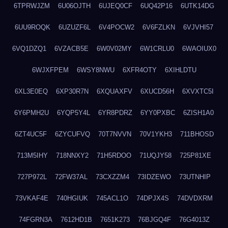
6TPRWJZM
6U06OJTH
6UJEQ0CF
6UQ42P16
6UTK14DG
6UU9ROQK
6UZUZF6L
6V4POCW2
6V6FZLKN
6VJVHI57
6VQ1DZQ1
6VZACB5E
6W0V02MY
6W1CRLU0
6WAOIUX0
6WJXFPEM
6WSY8NWU
6XFR4OTY
6XIHLDTU
6XL3E0EQ
6XP30R7N
6XQUAXFV
6XUCD56H
6XVXTC5I
6Y6PMH2U
6YQP5Y4L
6YR8PDRZ
6YY0PXBC
6ZISH1A0
6ZT4UC5F
6ZYCUFVQ
70T7NVVN
70V1YKH3
711BHOSD
713M5IHY
718NNXY2
71H5RDOO
71UQJY58
725P81XE
727P972L
72FW37AL
73CXZZM4
73IDZEWO
73UTNHIP
73VKAF4E
740HGIUK
745ACL1O
74DPJX4S
74DVDXRM
74FGRN3A
7612HD1B
7651K273
76BJGQ4F
76G4013Z