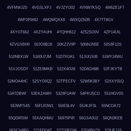
4VFMWJZ0
4VGSLXPJ
4VJZYO02
4VNW7KSQ
4W6ZE1F7
4WP2PW82
4WQWQXX8
4WXQZN38
4X7TT8GV
4XYOT662
4XZYAUHI
4YQHH612
4Z52SO0V
4ZP14UIL
4ZVGSBH0
50JO9B1K
50KZ2V9P
50NNJN5E
50S8F1Z0
510NBX1W
5160U7JM
51D7XGKL
51JUGSIB
51MY24WU
51VJOSDY
51ZE8MKB
522X4O28
52D4GH9B
52FJKYTB
52MOA4HC
52SYO0Q2
52TPECFV
52W5K0BY
52XXY91Q
53ATDBWI
53EKZAMH
53Z8FUAW
54PKU5CO
551HGV0S
553WPS4S
55FLR3W1
55IE9L4V
55JKJF3L
55NCOA72
55QDIRSM
55XAQHMU
56975PIR
56GSA0U2
56QN3KEB
56SCV4BG
571FDQ4T
5771DEGW
57G6BV7Y
57IUFJJS