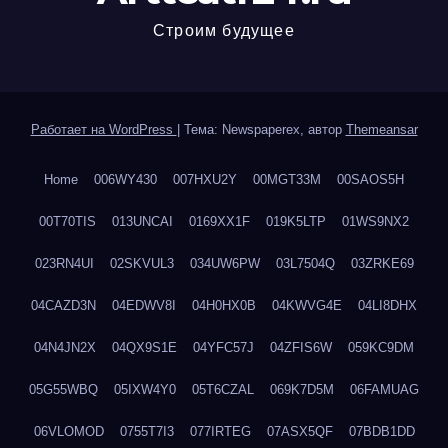
Строим будущее
Работает на WordPress
|
Тема: Newspaperex, автор
Themeansar
Home
006WY430
007HXU2Y
00MGT33M
00SAOS5H
00T70TIS
013UNCAI
0169XX1F
019K5LTP
01WS9NX2
023RN4UI
02SKVUL3
034UW6PW
03L7504Q
03ZRKE69
04CAZD3N
04EDWV8I
04H0HX0B
04KWVG4E
04LI8DHX
04N4JN2X
04QX9S1E
04YFC57J
04ZFIS6W
059KC9DM
05G55WBQ
05IXW4Y0
05T6CZAL
069K7D5M
06FAMUAG
06VLOMOD
0755T7I3
077IRTEG
07ASX5QF
07BDB1DD