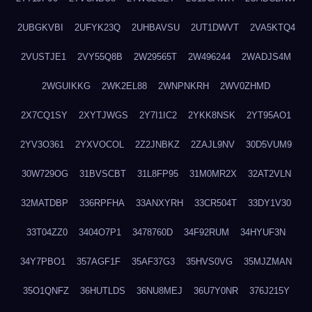
2UBGKVBI
2UFYK23Q
2UHBAVSU
2UT1DWVT
2VA5KTQ4
2VUSTJE1
2VY55Q8B
2W29565T
2W496244
2WADJS4M
2WGUIKKG
2WK2EL88
2WNPNKRH
2WV0ZHMD
2X7CQ1SY
2XYTJWGS
2Y7I1IC2
2YKK8NSK
2YT95AO1
2YV3O361
2YXVOCOL
2Z2JNBKZ
2ZAJL9NV
30D5VUM9
30W729OG
31BVSCBT
31L8FP95
31M0MR2X
32AT2VLN
32MATDBP
336RPFHA
33ANXYRH
33CR504T
33DY1V30
33T04ZZ0
3404O7P1
3478760D
34F92RUM
34HYUF3N
34Y7PBO1
357AGF1F
35AF37G3
35HVS0VG
35MJZMAN
35O1QNFZ
36HUTLDS
36NU8MEJ
36U7Y0NR
376J215Y