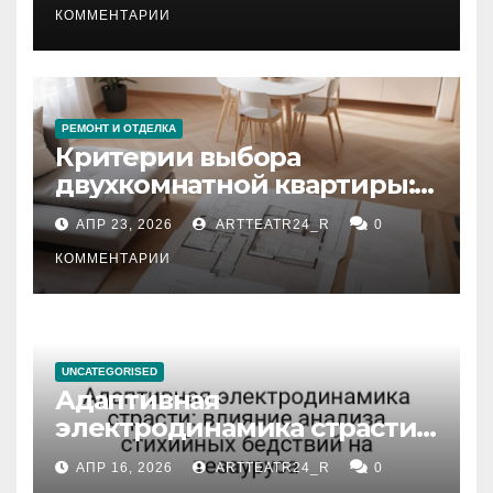
КОММЕНТАРИИ
РЕМОНТ И ОТДЕЛКА
Критерии выбора
двухкомнатной квартиры:
планировка, площадь,
АПР 23, 2026
ARTTEATR24_R
0
состояние и документация
КОММЕНТАРИИ
UNCATEGORISED
Адаптивная
электродинамика страсти:
влияние анализа
АПР 16, 2026
ARTTEATR24_R
0
стихийных бедствий на