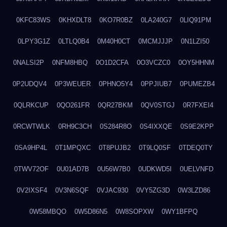
0KFC83WS
0KHXDLT8
0KO7R0BZ
0LA240G7
0LIQ91PM
0LPY3G1Z
0LTLQ0B4
0M40H0CT
0MCMJJJP
0N1LZI50
0NALSI2P
0NFM8HBQ
0O1D2CFA
0O3VCZC0
0OY5HHNM
0P2UDQV4
0P3WEUER
0PHNO5Y4
0PPJIUB7
0PUMEZB4
0QLRKCUP
0QO261FR
0QR27BKM
0QV0STGJ
0R7FXEI4
0RCWTWLK
0RH9C3CH
0S284R8O
0S4IXXQE
0S9E2KPP
0SA9HP4L
0T1MPQXC
0T8PUJB2
0T9LQ0SF
0TDEQ0TY
0TWV72OF
0U01AD7B
0U56W7B0
0UDKWD5I
0UELVNFD
0V2IXSF4
0V3N6SQF
0VJAC930
0VY5ZG3D
0W3LZD86
0W58MBQO
0W5D86N5
0W8SOPXW
0WY1BFPQ