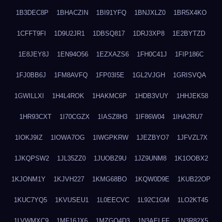
1B3DEC8P
1BHACZIN
1BI91YFQ
1BNJXLZ0
1BR5X4KO
1CFFT9FI
1D9U2JR1
1DBSQ817
1DRJ3XP8
1E2BYTZD
1E8JEY8J
1EN94O56
1EZXAZS6
1FH0C41J
1FIP186C
1FJ0BB6J
1FM8AVFQ
1FP03I5E
1GL2VJGH
1GRISVQA
1GWILLXI
1H4L4ROK
1HAKMC6P
1HDB3VUY
1HHJEK58
1HR93CXT
1I70CGZX
1IASZ8H3
1IF86W04
1IHA2RU7
1IOKJ9IZ
1IOWA7OG
1IWGPKRW
1JEZBYO7
1JFVZL7X
1JKQPSW2
1JL35ZZ0
1JUOBZ9U
1JZ9UNM8
1K1OOBX2
1KJONM1Y
1KJVH227
1KMG68BO
1KQW0D9E
1KUB22OP
1KUC7YQ5
1KVUSEU1
1L0EECVC
1L92C1GM
1LO2KT45
1LVWMXC9
1MF16JX6
1MZGQ4D3
1N3AELFF
1N3R82X5