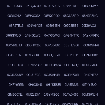
07FH6X4N
07TQ4ZU9
07UES9ES
07VPTDH1
08B99MM7
08DIX912
08EH3GS2
08EKQPQ9
08G6A3PD
08HJRZKG
08R2TE13
091V6YQE
0959345H
097C3BE4
09DI9AQ2
09RKK0JO
0A54G2WE
0A7RXWXI
0AG4NTTC
0AYXMFKC
0BO4RLHU
0BOHM258
0BPJ04DK
0BSHJVOT
0C9RGFN6
0CA5T1U9
0CMYI0KC
0D38QEGH
0DCJSPJ1
0DZMHHX1
0E9GCHCU
0EZ05K4R
0FFYUM84
0FLIL6GQ
0FXF2MUD
0G363XJW
0GI31E0A
0GJSAH4M
0GRH7XSL
0H17NT32
0H7Y9RRM
0H9OI0N1
0HYK5SEI
0IA5RSJ3
0IF4Y4UQ
0IM5QCNL
0IUZL33Y
0J6YMSQ9
0JAWX05J
0JMG9NJH
0JX5HAPI
0JXDX9ZM
0K8I19RD
0KA2KHRR
0KCE9EJG