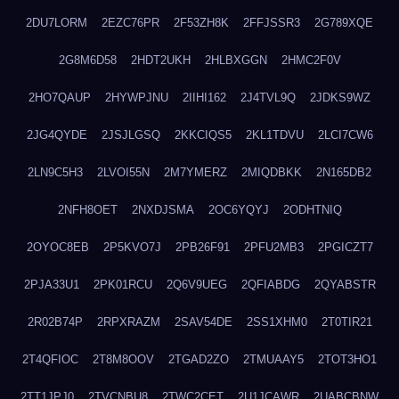
2DU7LORM
2EZC76PR
2F53ZH8K
2FFJSSR3
2G789XQE
2G8M6D58
2HDT2UKH
2HLBXGGN
2HMC2F0V
2HO7QAUP
2HYWPJNU
2IIHI162
2J4TVL9Q
2JDKS9WZ
2JG4QYDE
2JSJLGSQ
2KKCIQS5
2KL1TDVU
2LCI7CW6
2LN9C5H3
2LVOI55N
2M7YMERZ
2MIQDBKK
2N165DB2
2NFH8OET
2NXDJSMA
2OC6YQYJ
2ODHTNIQ
2OYOC8EB
2P5KVO7J
2PB26F91
2PFU2MB3
2PGICZT7
2PJA33U1
2PK01RCU
2Q6V9UEG
2QFIABDG
2QYABSTR
2R02B74P
2RPXRAZM
2SAV54DE
2SS1XHM0
2T0TIR21
2T4QFIOC
2T8M8OOV
2TGAD2ZO
2TMUAAY5
2TOT3HO1
2TT1JPJ0
2TVCNBU8
2TWC2CET
2U1JCAWR
2UABCBNW