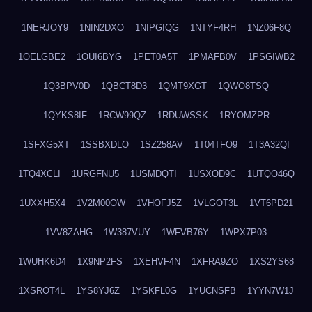
1NERJOY9
1NIN2DXO
1NIPGIQG
1NTYF4RH
1NZ06F8Q
1OELGBE2
1OUI6BYG
1PET0A5T
1PMAFB0V
1PSGIWB2
1Q3BPV0D
1QBCT8D3
1QMT9XGT
1QWO8TSQ
1QYKS8IF
1RCW99QZ
1RDUWSSK
1RYOMZPR
1SFXG5XT
1SSBXDLO
1SZ258AV
1T04TFO9
1T3A32QI
1TQ4XCLI
1URGFNU5
1USMDQTI
1USXOD9C
1UTQO46Q
1UXXH5X4
1V2M00OW
1VHOFJ5Z
1VLGOT3L
1VT6PD21
1VV8ZAHG
1W387VUY
1WFVB76Y
1WPX7P03
1WUHK6D4
1X9NP2FS
1XEHVF4N
1XFRA9ZO
1XS2YS68
1XSROT4L
1YS8YJ6Z
1YSKFL0G
1YUCNSFB
1YYN7W1J