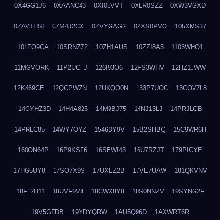
0X4GG1J6
0XAANC43
0XI05VVT
0XLR0SZZ
0XW3VGXD
0ZAVTHSI
0ZM4J2CX
0ZVYGAG2
0ZXS0PVO
105XMS37
10LFO9CA
10SRNZZ2
10ZH1AUS
10ZZI8A5
1103WHO1
11MGVORK
11P2UCTJ
126I93O6
12FS3WHV
12HZ1JWW
12K469CE
12QCPWZN
12UKQO0N
133P7UOC
13COV7L8
14GYHZ3D
14H4A825
14M9BJ75
14NJ13LJ
14PRJLGB
14PRLC85
14WY7OYZ
1546DY9V
15B2SHBQ
15C9WR6H
160ON64P
16P9KSF6
16SBWI43
16U7RZJT
179PIGYE
17HG5UY8
17SO7X9S
17UXEZ2B
17VE7UAW
181QKVNV
18FL2H11
18UVF9V8
19CWX8Y9
19S0NNZV
19SYNG2F
19V5GFDB
19YDYQRW
1AU5Q96D
1AXWRT6R