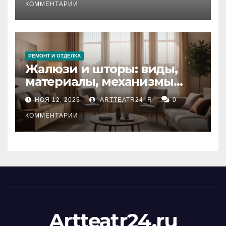
тезауруса
КОММЕНТАРИИ
РЕМОНТ И ОТДЕЛКА
Жалюзи и шторы: виды,
материалы, механизмы
управления и уход
НОЯ 12, 2025
ARTTEATR24_R
0
КОММЕНТАРИИ
Artteatr24.ru