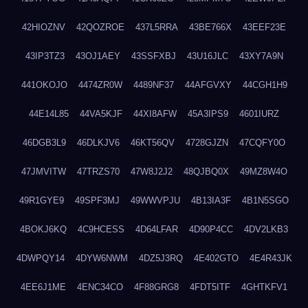
42HIOZNV
42QOZROE
437L5RRA
43BE766X
43EEF23E
43IP3TZ3
43OJ1AEY
43SSFXBJ
43U16JLC
43XY7A9N
441OKOJO
4474ZR0W
4489NF37
44AFGVXY
44CGH1H9
44E14L85
44VA5KJF
44XI8AFW
45A3IPS9
4601IURZ
46DGB3L9
46DLKJV6
46KT56QV
4728GJZN
47CQFY0O
47JMVITW
47TRZS70
47W8J2J2
48QJBQ0X
49MZ8W4O
49R1GYE9
49SPF3MJ
49WWVPJU
4B13IA3F
4B1N5SGO
4BOKJ6KQ
4C9HCESS
4D64LFAR
4D90P4CC
4DV2LKB3
4DWPQY14
4DYW6NWM
4DZ5J3RQ
4E402GTO
4E4R43JK
4EE6J1ME
4ENC34CO
4F88GRG8
4FDT5ITF
4GHTKFV1