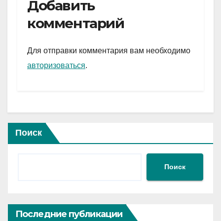
e
er
at
ail
р
Добавить
gr
s
а
комментарий
a
A
в
m
p
и
Для отправки комментария вам необходимо
p
ть
авторизоваться
.
Поиск
Поиск
Последние публикации