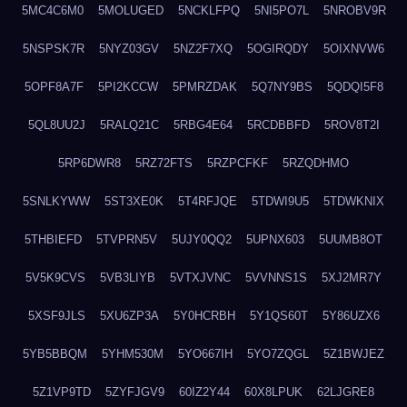
5MC4C6M0
5MOLUGED
5NCKLFPQ
5NI5PO7L
5NROBV9R
5NSPSK7R
5NYZ03GV
5NZ2F7XQ
5OGIRQDY
5OIXNVW6
5OPF8A7F
5PI2KCCW
5PMRZDAK
5Q7NY9BS
5QDQI5F8
5QL8UU2J
5RALQ21C
5RBG4E64
5RCDBBFD
5ROV8T2I
5RP6DWR8
5RZ72FTS
5RZPCFKF
5RZQDHMO
5SNLKYWW
5ST3XE0K
5T4RFJQE
5TDWI9U5
5TDWKNIX
5THBIEFD
5TVPRN5V
5UJY0QQ2
5UPNX603
5UUMB8OT
5V5K9CVS
5VB3LIYB
5VTXJVNC
5VVNNS1S
5XJ2MR7Y
5XSF9JLS
5XU6ZP3A
5Y0HCRBH
5Y1QS60T
5Y86UZX6
5YB5BBQM
5YHM530M
5YO667IH
5YO7ZQGL
5Z1BWJEZ
5Z1VP9TD
5ZYFJGV9
60IZ2Y44
60X8LPUK
62LJGRE8