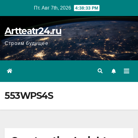
Перейти
Пт. Авг 7th, 2026
4:38:34 PM
к
содержанию
Artteatr24.ru
Строим будущее
553WPS4S