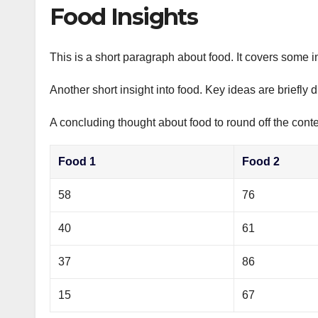
р
Food Insights
p
а
p
в
This is a short paragraph about food. It covers some i
и
Another short insight into food. Key ideas are briefly 
т
ь
A concluding thought about food to round off the conte
Food 1
Food 2
58
76
40
61
37
86
15
67