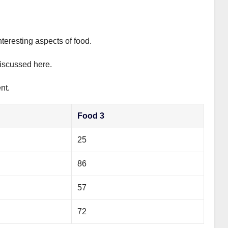
nteresting aspects of food.
discussed here.
nt.
Food 3
25
86
57
72