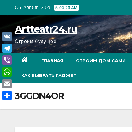
Перейти
Сб. Авг 8th, 2026
5:04:24 AM
к
содержанию
Artteatr24.ru
Строим будущее
V
K
T
ГЛАВНАЯ
СТРОИМ ДОМ САМИ
e
V
КАК ВЫБРАТЬ ГАДЖЕТ
l
i
W
e
b
h
E
3GGDN4OR
g
e
a
m
r
О
r
t
a
a
т
s
i
m
п
A
l