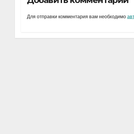
Добавить комментарий
gr
s
а
a
A
в
Для отправки комментария вам необходимо
ав
m
p
и
p
ть