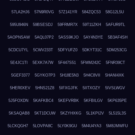
57LA2HJ6
57N9R0VG
57Z141YR
584ZQC53
58G12L5U
595U946N
59BSESDJ
59FRMR7X
59T11ZKH
5AFUR9TL
5AOPNSAW
5AQL07P2
5ASS9KJO
5AY4N3YE
5B3AF4SH
5CDCU7YL
5CWV233T
5DFYUFZ0
5DKYT31C
5DM253CG
5E4JC1TI
5EXK7A7W
5F447S51
5FMM242C
5FNR39CT
5GEF3377
5GYKO7P3
5H18E5N3
5H4C8VII
5HANI4XK
5HER0XEV
5HNS21Z8
5IFXGJFK
5IITXOZY
5IVSLWGV
5J5FOXDN
5KAFKBC4
5KEFVRBK
5KFBILGV
5KP635PE
5KSAQAB8
5KT1DCUW
5KZYHXKG
5L1KPI2V
5L515L3S
5LCKQGH7
5LOVPA8C
5LY0K9GU
5M4U4YA3
5M8JMWFU