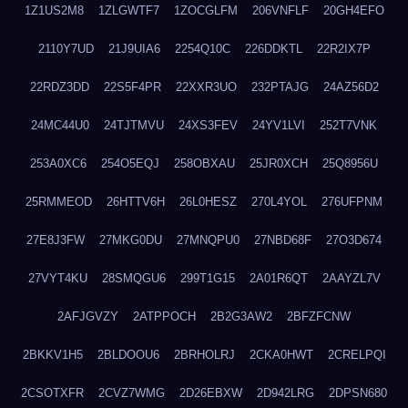
1Z1US2M8
1ZLGWTF7
1ZOCGLFM
206VNFLF
20GH4EFO
2110Y7UD
21J9UIA6
2254Q10C
226DDKTL
22R2IX7P
22RDZ3DD
22S5F4PR
22XXR3UO
232PTAJG
24AZ56D2
24MC44U0
24TJTMVU
24XS3FEV
24YV1LVI
252T7VNK
253A0XC6
254O5EQJ
258OBXAU
25JR0XCH
25Q8956U
25RMMEOD
26HTTV6H
26L0HESZ
270L4YOL
276UFPNM
27E8J3FW
27MKG0DU
27MNQPU0
27NBD68F
27O3D674
27VYT4KU
28SMQGU6
299T1G15
2A01R6QT
2AAYZL7V
2AFJGVZY
2ATPPOCH
2B2G3AW2
2BFZFCNW
2BKKV1H5
2BLDOOU6
2BRHOLRJ
2CKA0HWT
2CRELPQI
2CSOTXFR
2CVZ7WMG
2D26EBXW
2D942LRG
2DPSN680