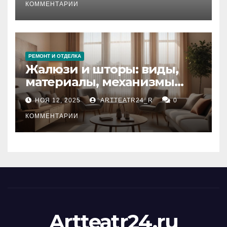
тезауруса
КОММЕНТАРИИ
РЕМОНТ И ОТДЕЛКА
Жалюзи и шторы: виды,
материалы, механизмы
управления и уход
НОЯ 12, 2025
ARTTEATR24_R
0
КОММЕНТАРИИ
Artteatr24.ru