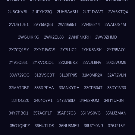
2UBGKVBI
2UFYK23Q
2UHBAVSU
2UT1DWVT
2VA5KTQ4
2VUSTJE1
2VY55Q8B
2W29565T
2W496244
2WADJS4M
2WGUIKKG
2WK2EL88
2WNPNKRH
2WV0ZHMD
2X7CQ1SY
2XYTJWGS
2Y7I1IC2
2YKK8NSK
2YT95AO1
2YV3O361
2YXVOCOL
2Z2JNBKZ
2ZAJL9NV
30D5VUM9
30W729OG
31BVSCBT
31L8FP95
31M0MR2X
32AT2VLN
32MATDBP
336RPFHA
33ANXYRH
33CR504T
33DY1V30
33T04ZZ0
3404O7P1
3478760D
34F92RUM
34HYUF3N
34Y7PBO1
357AGF1F
35AF37G3
35HVS0VG
35MJZMAN
35O1QNFZ
36HUTLDS
36NU8MEJ
36U7Y0NR
376J215Y