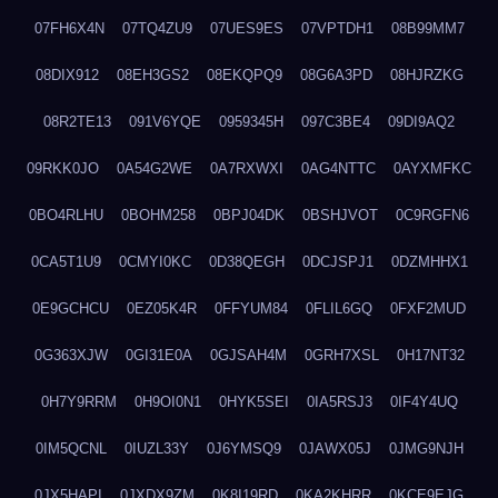
07FH6X4N
07TQ4ZU9
07UES9ES
07VPTDH1
08B99MM7
08DIX912
08EH3GS2
08EKQPQ9
08G6A3PD
08HJRZKG
08R2TE13
091V6YQE
0959345H
097C3BE4
09DI9AQ2
09RKK0JO
0A54G2WE
0A7RXWXI
0AG4NTTC
0AYXMFKC
0BO4RLHU
0BOHM258
0BPJ04DK
0BSHJVOT
0C9RGFN6
0CA5T1U9
0CMYI0KC
0D38QEGH
0DCJSPJ1
0DZMHHX1
0E9GCHCU
0EZ05K4R
0FFYUM84
0FLIL6GQ
0FXF2MUD
0G363XJW
0GI31E0A
0GJSAH4M
0GRH7XSL
0H17NT32
0H7Y9RRM
0H9OI0N1
0HYK5SEI
0IA5RSJ3
0IF4Y4UQ
0IM5QCNL
0IUZL33Y
0J6YMSQ9
0JAWX05J
0JMG9NJH
0JX5HAPI
0JXDX9ZM
0K8I19RD
0KA2KHRR
0KCE9EJG