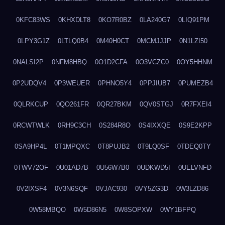
0KFC83WS
0KHXDLT8
0KO7R0BZ
0LA240G7
0LIQ91PM
0LPY3G1Z
0LTLQ0B4
0M40H0CT
0MCMJJJP
0N1LZI50
0NALSI2P
0NFM8HBQ
0O1D2CFA
0O3VCZC0
0OY5HHNM
0P2UDQV4
0P3WEUER
0PHNO5Y4
0PPJIUB7
0PUMEZB4
0QLRKCUP
0QO261FR
0QR27BKM
0QV0STGJ
0R7FXEI4
0RCWTWLK
0RH9C3CH
0S284R8O
0S4IXXQE
0S9E2KPP
0SA9HP4L
0T1MPQXC
0T8PUJB2
0T9LQ0SF
0TDEQ0TY
0TWV72OF
0U01AD7B
0U56W7B0
0UDKWD5I
0UELVNFD
0V2IXSF4
0V3N6SQF
0VJAC930
0VY5ZG3D
0W3LZD86
0W58MBQO
0W5D86N5
0W8SOPXW
0WY1BFPQ