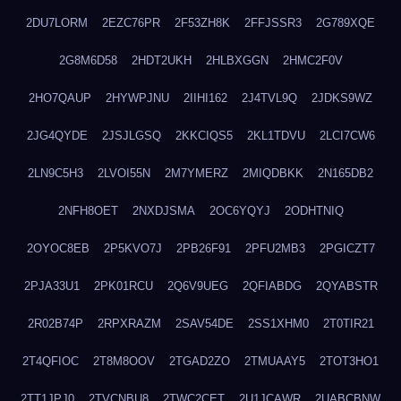
2DU7LORM
2EZC76PR
2F53ZH8K
2FFJSSR3
2G789XQE
2G8M6D58
2HDT2UKH
2HLBXGGN
2HMC2F0V
2HO7QAUP
2HYWPJNU
2IIHI162
2J4TVL9Q
2JDKS9WZ
2JG4QYDE
2JSJLGSQ
2KKCIQS5
2KL1TDVU
2LCI7CW6
2LN9C5H3
2LVOI55N
2M7YMERZ
2MIQDBKK
2N165DB2
2NFH8OET
2NXDJSMA
2OC6YQYJ
2ODHTNIQ
2OYOC8EB
2P5KVO7J
2PB26F91
2PFU2MB3
2PGICZT7
2PJA33U1
2PK01RCU
2Q6V9UEG
2QFIABDG
2QYABSTR
2R02B74P
2RPXRAZM
2SAV54DE
2SS1XHM0
2T0TIR21
2T4QFIOC
2T8M8OOV
2TGAD2ZO
2TMUAAY5
2TOT3HO1
2TT1JPJ0
2TVCNBU8
2TWC2CET
2U1JCAWR
2UABCBNW