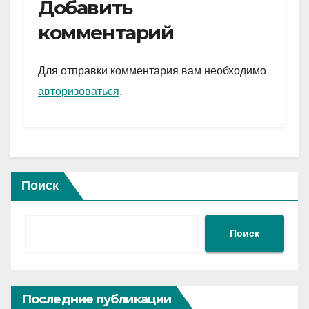
e
er
at
ail
р
Добавить
gr
s
а
комментарий
a
A
в
m
p
и
Для отправки комментария вам необходимо
p
ть
авторизоваться
.
Поиск
Поиск
Последние публикации