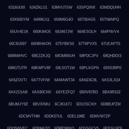
6316UU0I
634ZKLU1
63MVU7SW
63SPQINX
63WDQUHH
63X60DYM
64996J11
659M6G4O
65TIBAG5
65TN6NPQ
65UV4E1K
660K94O5
663467JW
664ESOLH
664FNVV4
66C6U597
66NBHAON
675YBKS0
67T6PVX5
67UCAPT0
6899WHVC
68EZZKJQ
68OMB6UH
68PDCJPV
68QHDOI3
699GTUTR
69KWPV8F
69LSOT1W
69PLXGPN
69S53RP0
6A5ZOVTI
6A7TVFIW
6AMAWT34
6ANZ4C8L
6AS3LJQ4
6AX21SAB
6AX80CNX
6AYEZFQ7
6B0V87BD
6BA9R10Z
6BUMJY5E
6BVXINIU
6CJKUI7J
6D1OSCXH
6D8BUPZM
6DCMVTHM
6DDK07UL
6DEL198E
6DMVW7ZP
6DO5WVEC
6DPAK2I3
6DREN8XO
6DSSGCV5
6EEGL9Z9