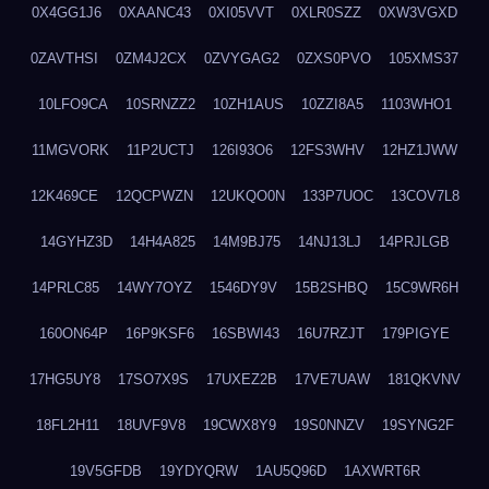
0X4GG1J6
0XAANC43
0XI05VVT
0XLR0SZZ
0XW3VGXD
0ZAVTHSI
0ZM4J2CX
0ZVYGAG2
0ZXS0PVO
105XMS37
10LFO9CA
10SRNZZ2
10ZH1AUS
10ZZI8A5
1103WHO1
11MGVORK
11P2UCTJ
126I93O6
12FS3WHV
12HZ1JWW
12K469CE
12QCPWZN
12UKQO0N
133P7UOC
13COV7L8
14GYHZ3D
14H4A825
14M9BJ75
14NJ13LJ
14PRJLGB
14PRLC85
14WY7OYZ
1546DY9V
15B2SHBQ
15C9WR6H
160ON64P
16P9KSF6
16SBWI43
16U7RZJT
179PIGYE
17HG5UY8
17SO7X9S
17UXEZ2B
17VE7UAW
181QKVNV
18FL2H11
18UVF9V8
19CWX8Y9
19S0NNZV
19SYNG2F
19V5GFDB
19YDYQRW
1AU5Q96D
1AXWRT6R