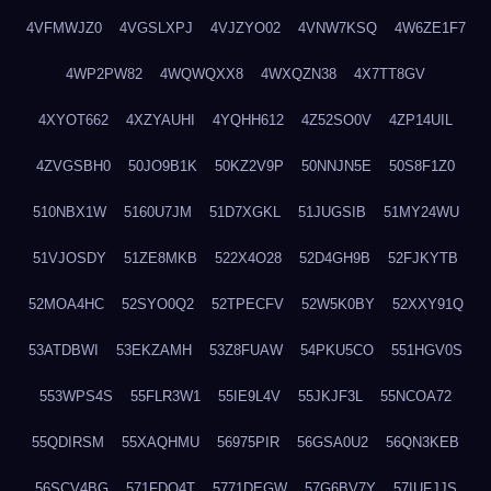
4VFMWJZ0
4VGSLXPJ
4VJZYO02
4VNW7KSQ
4W6ZE1F7
4WP2PW82
4WQWQXX8
4WXQZN38
4X7TT8GV
4XYOT662
4XZYAUHI
4YQHH612
4Z52SO0V
4ZP14UIL
4ZVGSBH0
50JO9B1K
50KZ2V9P
50NNJN5E
50S8F1Z0
510NBX1W
5160U7JM
51D7XGKL
51JUGSIB
51MY24WU
51VJOSDY
51ZE8MKB
522X4O28
52D4GH9B
52FJKYTB
52MOA4HC
52SYO0Q2
52TPECFV
52W5K0BY
52XXY91Q
53ATDBWI
53EKZAMH
53Z8FUAW
54PKU5CO
551HGV0S
553WPS4S
55FLR3W1
55IE9L4V
55JKJF3L
55NCOA72
55QDIRSM
55XAQHMU
56975PIR
56GSA0U2
56QN3KEB
56SCV4BG
571FDQ4T
5771DEGW
57G6BV7Y
57IUFJJS