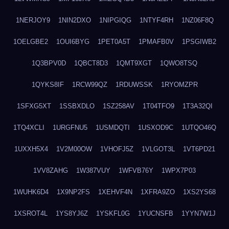
1NERJOY9
1NIN2DXO
1NIPGIQG
1NTYF4RH
1NZ06F8Q
1OELGBE2
1OUI6BYG
1PET0A5T
1PMAFB0V
1PSGIWB2
1Q3BPV0D
1QBCT8D3
1QMT9XGT
1QWO8TSQ
1QYKS8IF
1RCW99QZ
1RDUWSSK
1RYOMZPR
1SFXG5XT
1SSBXDLO
1SZ258AV
1T04TFO9
1T3A32QI
1TQ4XCLI
1URGFNU5
1USMDQTI
1USXOD9C
1UTQO46Q
1UXXH5X4
1V2M00OW
1VHOFJ5Z
1VLGOT3L
1VT6PD21
1VV8ZAHG
1W387VUY
1WFVB76Y
1WPX7P03
1WUHK6D4
1X9NP2FS
1XEHVF4N
1XFRA9ZO
1XS2YS68
1XSROT4L
1YS8YJ6Z
1YSKFL0G
1YUCNSFB
1YYN7W1J