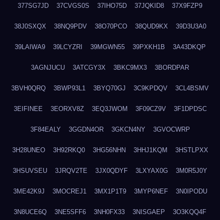
377SG7JD
37CVGS0S
37IHO75D
37JQKID8
37X9FZP9
38J0SXQX
38NQ9PDV
38O70PCO
38QUD9KX
39D3U3A0
39LAIWA9
39LCYZRI
39MGWN55
39PXKH1B
3A43DKQP
3AGNJUCU
3ATCGY3X
3BKC9MX3
3BORDPAR
3BVH0QRQ
3BWP93L1
3BYQ70GJ
3C9KPDQV
3CL4BSMV
3EIFINEE
3EORXV8Z
3EQ3JWOM
3F09CZ9V
3F1DPDSC
3F84EALY
3GGDN4OR
3GKCN4NY
3GVOCWRP
3H28UNEO
3H92RKQ0
3HG56NHN
3HHJ1KQM
3HSTLPXX
3HSUVSEU
3JRQV2TE
3JX0QDYF
3LXYAX0G
3M0R5J0Y
3ME42K9J
3MOCREJ1
3MX1P1T9
3MYP6NEF
3N0IPODU
3N8UCE6Q
3NE5SFF6
3NH0FX33
3NISGAEP
3O3KQQ4F