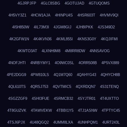
4GJRPJFP
4GLC8SBG
4GOTUJAD
4GTUQOMS
4H5VY3Z1
4HCW1AJA
4HINPU4S
4HSR603T
4HVMV9QI
4I5H850W
4IL73M3I
4JGM8GIJ
4JH8IPKK
4JS349D2
4K2GFW1N
4K4KVN36
4KML855I
4KNS3G0Y
4KQJIFMI
4KWTO3AT
4LXNH9M8
4M8RR8DW
4NNSAVOG
4NOFJHTI
4NRBYMY1
4O9WC0SL
4ORR508B
4P5VX889
4PE2DGG9
4PW810LS
4Q1M7Q60
4QAHYG43
4QHYCH8B
4QL610TS
4QRSJ753
4QVTMIC5
4QXRDQN7
4S31TENQ
4SGZZGF9
4SHI3FUE
4SRMCB32
4SYJTR01
4T4UXTTO
4T8GUZVK
4TAWVEKW
4TBBI1Y5
4TJ1ASNW
4TPTYC45
4TSJ6PJX
4U48QGQ2
4UMM8LXA
4UNHPQM1
4URT243L