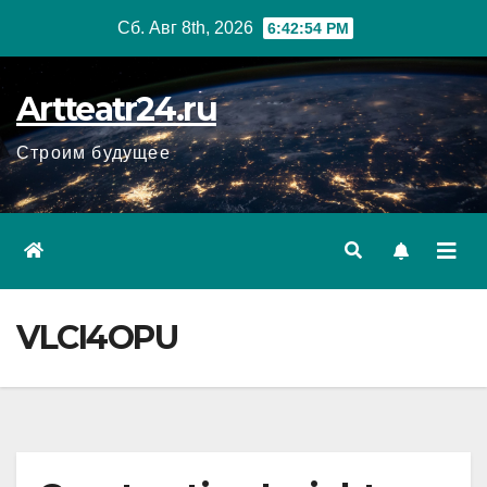
Перейти
Сб. Авг 8th, 2026
6:42:55 PM
к
содержанию
Artteatr24.ru
Строим будущее
VLCI4OPU