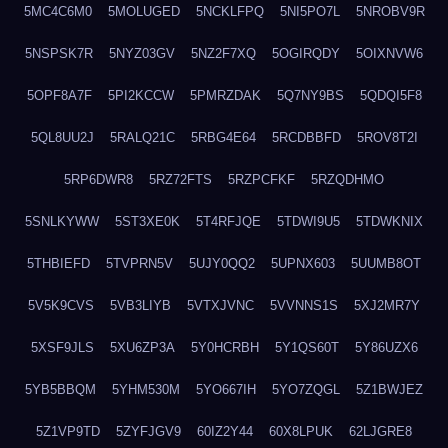
5MC4C6M0
5MOLUGED
5NCKLFPQ
5NI5PO7L
5NROBV9R
5NSPSK7R
5NYZ03GV
5NZ2F7XQ
5OGIRQDY
5OIXNVW6
5OPF8A7F
5PI2KCCW
5PMRZDAK
5Q7NY9BS
5QDQI5F8
5QL8UU2J
5RALQ21C
5RBG4E64
5RCDBBFD
5ROV8T2I
5RP6DWR8
5RZ72FTS
5RZPCFKF
5RZQDHMO
5SNLKYWW
5ST3XE0K
5T4RFJQE
5TDWI9U5
5TDWKNIX
5THBIEFD
5TVPRN5V
5UJY0QQ2
5UPNX603
5UUMB8OT
5V5K9CVS
5VB3LIYB
5VTXJVNC
5VVNNS1S
5XJ2MR7Y
5XSF9JLS
5XU6ZP3A
5Y0HCRBH
5Y1QS60T
5Y86UZX6
5YB5BBQM
5YHM530M
5YO667IH
5YO7ZQGL
5Z1BWJEZ
5Z1VP9TD
5ZYFJGV9
60IZ2Y44
60X8LPUK
62LJGRE8