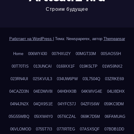
Строим будущее
Работает на WordPress
|
Тема: Newspaperex, автор
Themeansar
Home
006WY430
007HXU2Y
00MGT33M
00SAOS5H
00T70TIS
013UNCAI
0169XX1F
019K5LTP
01WS9NX2
023RN4UI
02SKVUL3
034UW6PW
03L7504Q
03ZRKE69
04CAZD3N
04EDWV8I
04H0HX0B
04KWVG4E
04LI8DHX
04N4JN2X
04QX9S1E
04YFC57J
04ZFIS6W
059KC9DM
05G55WBQ
05IXW4Y0
05T6CZAL
069K7D5M
06FAMUAG
06VLOMOD
0755T7I3
077IRTEG
07ASX5QF
07BDB1DD