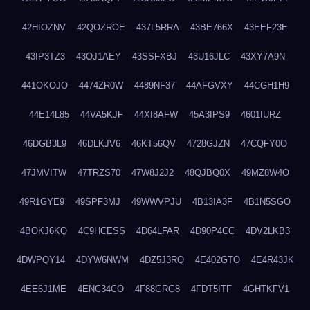
42HIOZNV
42QOZROE
437L5RRA
43BE766X
43EEF23E
43IP3TZ3
43OJ1AEY
43SSFXBJ
43U16JLC
43XY7A9N
441OKOJO
4474ZR0W
4489NF37
44AFGVXY
44CGH1H9
44E14L85
44VA5KJF
44XI8AFW
45A3IPS9
4601IURZ
46DGB3L9
46DLKJV6
46KT56QV
4728GJZN
47CQFY0O
47JMVITW
47TRZS70
47W8J2J2
48QJBQ0X
49MZ8W4O
49R1GYE9
49SPF3MJ
49WWVPJU
4B13IA3F
4B1N5SGO
4BOKJ6KQ
4C9HCESS
4D64LFAR
4D90P4CC
4DV2LKB3
4DWPQY14
4DYW6NWM
4DZ5J3RQ
4E402GTO
4E4R43JK
4EE6J1ME
4ENC34CO
4F88GRG8
4FDT5ITF
4GHTKFV1