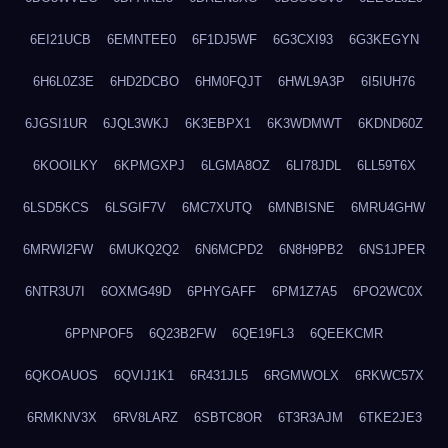
6EI21UCB
6EMNTEE0
6F1DJ5WF
6G3CXI93
6G3KEGYN
6H6L0Z3E
6HD2DCBO
6HM0FQJT
6HWL9A3P
6I5IUH76
6JGSI1UR
6JQL3WKJ
6K3EBPX1
6K3WDMWT
6KDND60Z
6KOOILKY
6KPMGXPJ
6LGMA8OZ
6LI78JDL
6LL59T6X
6LSD5KCS
6LSGIF7V
6MC7XUTQ
6MNBISNE
6MRU4GHW
6MRWI2FW
6MUKQ2Q2
6N6MCPD2
6N8H9PB2
6NS1JPER
6NTR3U7I
6OXMG49D
6PHYGAFF
6PM1Z7A5
6PO2WC0X
6PPNPOF5
6Q23B2FW
6QE19FL3
6QEEKCMR
6QKOAUOS
6QVIJ1K1
6R431JL5
6RGMWOLX
6RKWC57X
6RMKNV3X
6RV8LARZ
6SBTC8OR
6T3R3AJM
6TKE2JE3