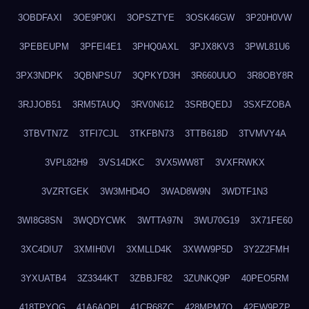
3OBDFAXI
3OE9P0KI
3OPSZTYE
3OSK46GW
3P20H0VW
3PEBEUPM
3PFEI4E1
3PHQ0AXL
3PJX8KV3
3PWL81U6
3PX3NDPK
3QBNPSU7
3QPKYD3H
3R660UUO
3R8OBY8R
3RJJOB51
3RM5TAUQ
3RV0N612
3SRBQEDJ
3SXFZOBA
3TBVTN7Z
3TFI7CJL
3TKFBN73
3TTB618D
3TVMVY4A
3VPL82H9
3VS14DKC
3VX5WW8T
3VXFRWKX
3VZRTGEK
3W3MHD4O
3WAD8W9N
3WDTF1N3
3WI8G8SN
3WQDYCWK
3WTTA97N
3WU70G19
3X71FE60
3XC4DIU7
3XMIH0VI
3XMLLD4K
3XWW9P5D
3Y2Z2FMH
3YXUATB4
3Z3344KT
3ZBBJF82
3ZUNKQ9P
40PEO5RM
418TPYOG
41A6AQPI
41CR68ZC
428MPM7O
42EW9PZP