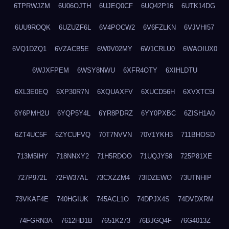
6TPRWJZM
6U06OJTH
6UJEQ0CF
6UQ42P16
6UTK14DG
6UU9ROQK
6UZUZF6L
6V4POCW2
6V6FZLKN
6VJVHI57
6VQ1DZQ1
6VZACB5E
6W0V02MY
6W1CRLU0
6WAOIUX0
6WJXFPEM
6WSY8NWU
6XFR4OTY
6XIHLDTU
6XL3E0EQ
6XP30R7N
6XQUAXFV
6XUCD56H
6XVXTC5I
6Y6PMH2U
6YQP5Y4L
6YR8PDRZ
6YY0PXBC
6ZISH1A0
6ZT4UC5F
6ZYCUFVQ
70T7NVVN
70V1YKH3
711BHOSD
713M5IHY
718NNXY2
71H5RDOO
71UQJY58
725P81XE
727P972L
72FW37AL
73CXZZM4
73IDZEWO
73UTNHIP
73VKAF4E
740HGIUK
745ACL1O
74DPJX4S
74DVDXRM
74FGRN3A
7612HD1B
7651K273
76BJGQ4F
76G4013Z