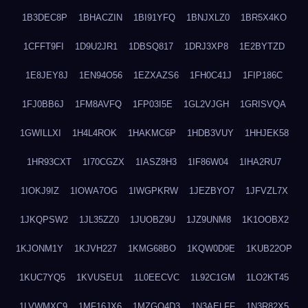
1B3DEC8P
1BHACZIN
1BI91YFQ
1BNJXLZ0
1BR5X4KO
1CFFT9FI
1D9U2JR1
1DBSQ817
1DRJ3XP8
1E2BYTZD
1E8JEY8J
1EN94O56
1EZXAZS6
1FH0C41J
1FIP186C
1FJ0BB6J
1FM8AVFQ
1FP03I5E
1GL2VJGH
1GRISVQA
1GWILLXI
1H4L4ROK
1HAKMC6P
1HDB3VUY
1HHJEK58
1HR93CXT
1I70CGZX
1IASZ8H3
1IF86W04
1IHA2RU7
1IOKJ9IZ
1IOWA7OG
1IWGPKRW
1JEZBYO7
1JFVZL7X
1JKQPSW2
1JL35ZZ0
1JUOBZ9U
1JZ9UNM8
1K1OOBX2
1KJONM1Y
1KJVH227
1KMG68BO
1KQW0D9E
1KUB22OP
1KUC7YQ5
1KVUSEU1
1L0EECVC
1L92C1GM
1LO2KT45
1LVWMXC9
1MF16JX6
1MZGQ4D3
1N3AELFF
1N3R82X5