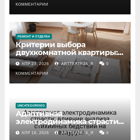
КОММЕНТАРИИ
РЕМОНТ И ОТДЕЛКА
Критерии выбора
двухкомнатной квартиры:
планировка, площадь,
АПР 23, 2026
ARTTEATR24_R
0
состояние и документация
КОММЕНТАРИИ
UNCATEGORISED
Адаптивная
электродинамика страсти:
влияние анализа
АПР 16, 2026
ARTTEATR24_R
0
стихийных бедствий на