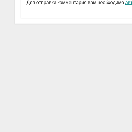
a
A
в
Для отправки комментария вам необходимо
ав
m
p
и
p
ть