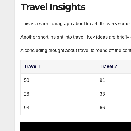
р
Travel Insights
p
а
p
в
This is a short paragraph about travel. It covers some 
и
Another short insight into travel. Key ideas are briefl
т
ь
A concluding thought about travel to round off the cont
Travel 1
Travel 2
50
91
26
33
93
66