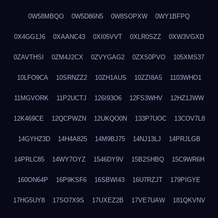
0W58MBQO
0W5D86N5
0W8SOPXW
0WY1BFPQ
0X4GG1J6
0XAANC43
0XI05VVT
0XLR0SZZ
0XW3VGXD
0ZAVTHSI
0ZM4J2CX
0ZVYGAG2
0ZXS0PVO
105XMS37
10LFO9CA
10SRNZZ2
10ZH1AUS
10ZZI8A5
1103WHO1
11MGVORK
11P2UCTJ
126I93O6
12FS3WHV
12HZ1JWW
12K469CE
12QCPWZN
12UKQO0N
133P7UOC
13COV7L8
14GYHZ3D
14H4A825
14M9BJ75
14NJ13LJ
14PRJLGB
14PRLC85
14WY7OYZ
1546DY9V
15B2SHBQ
15C9WR6H
160ON64P
16P9KSF6
16SBWI43
16U7RZJT
179PIGYE
17HG5UY8
17SO7X9S
17UXEZ2B
17VE7UAW
181QKVNV