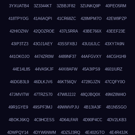
3YXUATB4
3Z3344KT
3ZBBJF82
3ZUNKQ9P
40PEO5RM
418TPYOG
41A6AQPI
41CR68ZC
428MPM7O
42EW9PZP
42HIOZNV
42QOZROE
437L5RRA
43BE766X
43EEF23E
43IP3TZ3
43OJ1AEY
43SSFXBJ
43U16JLC
43XY7A9N
441OKOJO
4474ZR0W
4489NF37
44AFGVXY
44CGH1H9
44E14L85
44VA5KJF
44XI8AFW
45A3IPS9
4601IURZ
46DGB3L9
46DLKJV6
46KT56QV
4728GJZN
47CQFY0O
47JMVITW
47TRZS70
47W8J2J2
48QJBQ0X
49MZ8W4O
49R1GYE9
49SPF3MJ
49WWVPJU
4B13IA3F
4B1N5SGO
4BOKJ6KQ
4C9HCESS
4D64LFAR
4D90P4CC
4DV2LKB3
4DWPQY14
4DYW6NWM
4DZ5J3RQ
4E402GTO
4E4R43JK