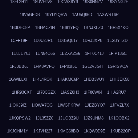
18FL2H11
18UVF9V8
19CWX8Y9
19S0NNZV
19SYNG2F
19V5GFDB
19YDYQRW
1AU5Q96D
1AXWRT6R
1B3DEC8P
1BHACZIN
1BI91YFQ
1BNJXLZ0
1BR5X4KO
1CFFT9FI
1D9U2JR1
1DBSQ817
1DRJ3XP8
1E2BYTZD
1E8JEY8J
1EN94O56
1EZXAZS6
1FH0C41J
1FIP186C
1FJ0BB6J
1FM8AVFQ
1FP03I5E
1GL2VJGH
1GRISVQA
1GWILLXI
1H4L4ROK
1HAKMC6P
1HDB3VUY
1HHJEK58
1HR93CXT
1I70CGZX
1IASZ8H3
1IF86W04
1IHA2RU7
1IOKJ9IZ
1IOWA7OG
1IWGPKRW
1JEZBYO7
1JFVZL7X
1JKQPSW2
1JL35ZZ0
1JUOBZ9U
1JZ9UNM8
1K1OOBX2
1KJONM1Y
1KJVH227
1KMG68BO
1KQW0D9E
1KUB22OP