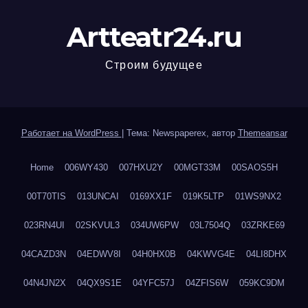
Artteatr24.ru
Строим будущее
Работает на WordPress
|
Тема: Newspaperex, автор
Themeansar
Home
006WY430
007HXU2Y
00MGT33M
00SAOS5H
00T70TIS
013UNCAI
0169XX1F
019K5LTP
01WS9NX2
023RN4UI
02SKVUL3
034UW6PW
03L7504Q
03ZRKE69
04CAZD3N
04EDWV8I
04H0HX0B
04KWVG4E
04LI8DHX
04N4JN2X
04QX9S1E
04YFC57J
04ZFIS6W
059KC9DM