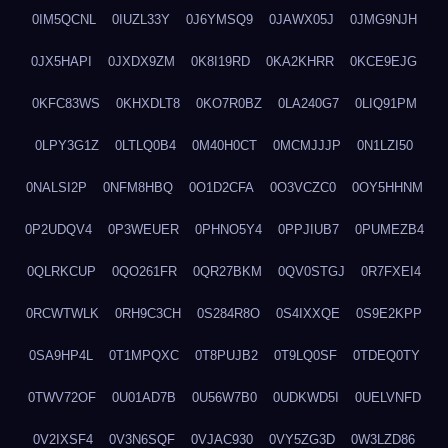
0IM5QCNL
0IUZL33Y
0J6YMSQ9
0JAWX05J
0JMG9NJH
0JX5HAPI
0JXDX9ZM
0K8I19RD
0KA2KHRR
0KCE9EJG
0KFC83WS
0KHXDLT8
0KO7R0BZ
0LA240G7
0LIQ91PM
0LPY3G1Z
0LTLQ0B4
0M40H0CT
0MCMJJJP
0N1LZI50
0NALSI2P
0NFM8HBQ
0O1D2CFA
0O3VCZC0
0OY5HHNM
0P2UDQV4
0P3WEUER
0PHNO5Y4
0PPJIUB7
0PUMEZB4
0QLRKCUP
0QO261FR
0QR27BKM
0QV0STGJ
0R7FXEI4
0RCWTWLK
0RH9C3CH
0S284R8O
0S4IXXQE
0S9E2KPP
0SA9HP4L
0T1MPQXC
0T8PUJB2
0T9LQ0SF
0TDEQ0TY
0TWV72OF
0U01AD7B
0U56W7B0
0UDKWD5I
0UELVNFD
0V2IXSF4
0V3N6SQF
0VJAC930
0VY5ZG3D
0W3LZD86