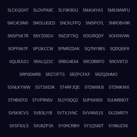
5LCKQGH7
5LOVPA8C
5LY0K9GU
5M4U4YA3
5M8JMWFU
5MC4C6M0
5MOLUGED
5NCKLFPQ
5NI5PO7L
5NROBV9R
5NSPSK7R
5NYZ03GV
5NZ2F7XQ
5OGIRQDY
5OIXNVW6
5OPF8A7F
5PI2KCCW
5PMRZDAK
5Q7NY9BS
5QDQI5F8
5QL8UU2J
5RALQ21C
5RBG4E64
5RCDBBFD
5ROV8T2I
5RP6DWR8
5RZ72FTS
5RZPCFKF
5RZQDHMO
5SNLKYWW
5ST3XE0K
5T4RFJQE
5TDWI9U5
5TDWKNIX
5THBIEFD
5TVPRN5V
5UJY0QQ2
5UPNX603
5UUMB8OT
5V5K9CVS
5VB3LIYB
5VTXJVNC
5VVNNS1S
5XJ2MR7Y
5XSF9JLS
5XU6ZP3A
5Y0HCRBH
5Y1QS60T
5Y86UZX6