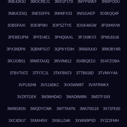
3ME42K9J
3MOCREJ1
3MX1P1T9
3MYP6NEF
3N0IPODU
3N8UCE6Q
3NE5SFF6
3NH0FX33
3NISGAEP
3O3KQQ4F
3OBDFAXI
3OE9P0KI
3OPSZTYE
3OSK46GW
3P20H0VW
3PEBEUPM
3PFEI4E1
3PHQ0AXL
3PJX8KV3
3PWL81U6
3PX3NDPK
3QBNPSU7
3QPKYD3H
3R660UUO
3R8OBY8R
3RJJOB51
3RM5TAUQ
3RV0N612
3SRBQEDJ
3SXFZOBA
3TBVTN7Z
3TFI7CJL
3TKFBN73
3TTB618D
3TVMVY4A
3VPL82H9
3VS14DKC
3VX5WW8T
3VXFRWKX
3VZRTGEK
3W3MHD4O
3WAD8W9N
3WDTF1N3
3WI8G8SN
3WQDYCWK
3WTTA97N
3WU70G19
3X71FE60
3XC4DIU7
3XMIH0VI
3XMLLD4K
3XWW9P5D
3Y2Z2FMH