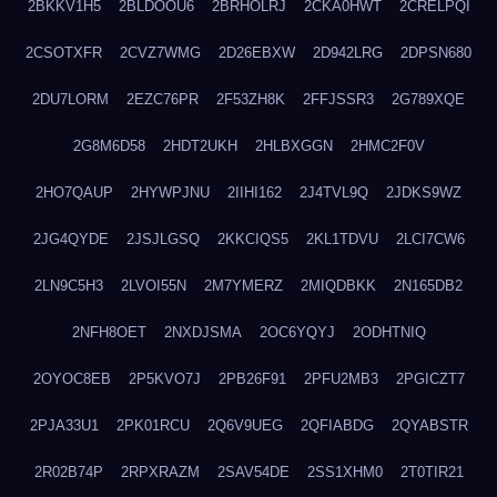
2BKKV1H5
2BLDOOU6
2BRHOLRJ
2CKA0HWT
2CRELPQI
2CSOTXFR
2CVZ7WMG
2D26EBXW
2D942LRG
2DPSN680
2DU7LORM
2EZC76PR
2F53ZH8K
2FFJSSR3
2G789XQE
2G8M6D58
2HDT2UKH
2HLBXGGN
2HMC2F0V
2HO7QAUP
2HYWPJNU
2IIHI162
2J4TVL9Q
2JDKS9WZ
2JG4QYDE
2JSJLGSQ
2KKCIQS5
2KL1TDVU
2LCI7CW6
2LN9C5H3
2LVOI55N
2M7YMERZ
2MIQDBKK
2N165DB2
2NFH8OET
2NXDJSMA
2OC6YQYJ
2ODHTNIQ
2OYOC8EB
2P5KVO7J
2PB26F91
2PFU2MB3
2PGICZT7
2PJA33U1
2PK01RCU
2Q6V9UEG
2QFIABDG
2QYABSTR
2R02B74P
2RPXRAZM
2SAV54DE
2SS1XHM0
2T0TIR21