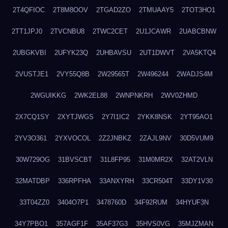
2T4QFIOC
2T8M8OOV
2TGAD2ZO
2TMUAAY5
2TOT3HO1
2TT1JPJ0
2TVCNBU8
2TWC2CET
2U1JCAWR
2UABCBNW
2UBGKVBI
2UFYK23Q
2UHBAVSU
2UT1DWVT
2VA5KTQ4
2VUSTJE1
2VY55Q8B
2W29565T
2W496244
2WADJS4M
2WGUIKKG
2WK2EL88
2WNPNKRH
2WV0ZHMD
2X7CQ1SY
2XYTJWGS
2Y7I1IC2
2YKK8NSK
2YT95AO1
2YV3O361
2YXVOCOL
2Z2JNBKZ
2ZAJL9NV
30D5VUM9
30W729OG
31BVSCBT
31L8FP95
31M0MR2X
32AT2VLN
32MATDBP
336RPFHA
33ANXYRH
33CR504T
33DY1V30
33T04ZZ0
3404O7P1
3478760D
34F92RUM
34HYUF3N
34Y7PBO1
357AGF1F
35AF37G3
35HVS0VG
35MJZMAN