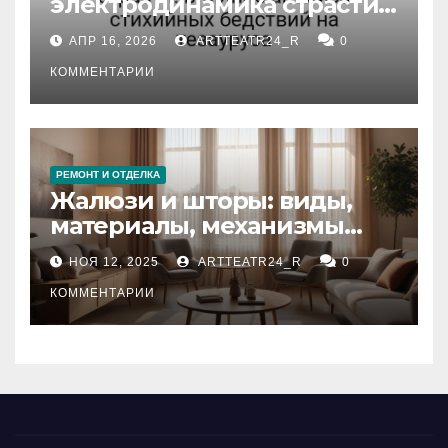
электродинамика страсти:
влияние анализа
АПР 16, 2026
ARTTEATR24_R
0
стихийных бедствий на
тезауруса
КОММЕНТАРИИ
РЕМОНТ И ОТДЕЛКА
Жалюзи и шторы: виды,
материалы, механизмы
управления и уход
НОЯ 12, 2025
ARTTEATR24_R
0
КОММЕНТАРИИ