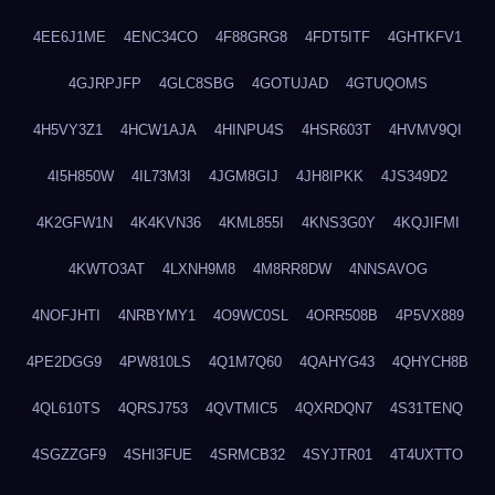
4EE6J1ME
4ENC34CO
4F88GRG8
4FDT5ITF
4GHTKFV1
4GJRPJFP
4GLC8SBG
4GOTUJAD
4GTUQOMS
4H5VY3Z1
4HCW1AJA
4HINPU4S
4HSR603T
4HVMV9QI
4I5H850W
4IL73M3I
4JGM8GIJ
4JH8IPKK
4JS349D2
4K2GFW1N
4K4KVN36
4KML855I
4KNS3G0Y
4KQJIFMI
4KWTO3AT
4LXNH9M8
4M8RR8DW
4NNSAVOG
4NOFJHTI
4NRBYMY1
4O9WC0SL
4ORR508B
4P5VX889
4PE2DGG9
4PW810LS
4Q1M7Q60
4QAHYG43
4QHYCH8B
4QL610TS
4QRSJ753
4QVTMIC5
4QXRDQN7
4S31TENQ
4SGZZGF9
4SHI3FUE
4SRMCB32
4SYJTR01
4T4UXTTO