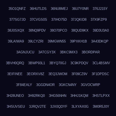
35O1QNFZ
36HUTLDS
36NU8MEJ
36U7Y0NR
376J215Y
377SG7JD
37CVGS0S
37IHO75D
37JQKID8
37X9FZP9
38J0SXQX
38NQ9PDV
38O70PCO
38QUD9KX
39D3U3A0
39LAIWA9
39LCYZRI
39MGWN55
39PXKH1B
3A43DKQP
3AGNJUCU
3ATCGY3X
3BKC9MX3
3BORDPAR
3BVH0QRQ
3BWP93L1
3BYQ70GJ
3C9KPDQV
3CL4BSMV
3EIFINEE
3EORXV8Z
3EQ3JWOM
3F09CZ9V
3F1DPDSC
3F84EALY
3GGDN4OR
3GKCN4NY
3GVOCWRP
3H28UNEO
3H92RKQ0
3HG56NHN
3HHJ1KQM
3HSTLPXX
3HSUVSEU
3JRQV2TE
3JX0QDYF
3LXYAX0G
3M0R5J0Y