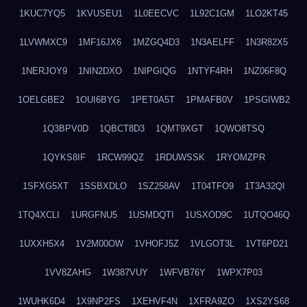
1KUC7YQ5
1KVUSEU1
1L0EECVC
1L92C1GM
1LO2KT45
1LVWMXC9
1MF16JX6
1MZGQ4D3
1N3AELFF
1N3R82X5
1NERJOY9
1NIN2DXO
1NIPGIQG
1NTYF4RH
1NZ06F8Q
1OELGBE2
1OUI6BYG
1PET0A5T
1PMAFB0V
1PSGIWB2
1Q3BPV0D
1QBCT8D3
1QMT9XGT
1QWO8TSQ
1QYKS8IF
1RCW99QZ
1RDUWSSK
1RYOMZPR
1SFXG5XT
1SSBXDLO
1SZ258AV
1T04TFO9
1T3A32QI
1TQ4XCLI
1URGFNU5
1USMDQTI
1USXOD9C
1UTQO46Q
1UXXH5X4
1V2M00OW
1VHOFJ5Z
1VLGOT3L
1VT6PD21
1VV8ZAHG
1W387VUY
1WFVB76Y
1WPX7P03
1WUHK6D4
1X9NP2FS
1XEHVF4N
1XFRA9ZO
1XS2YS68