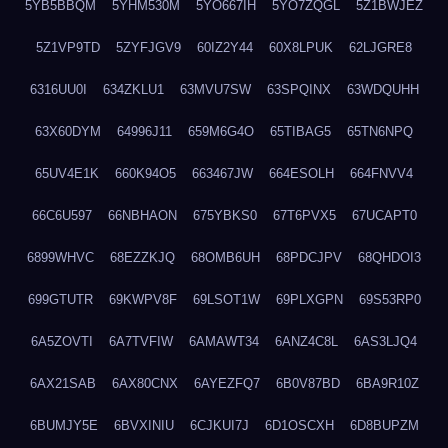
5YB5BBQM
5YHM530M
5YO667IH
5YO7ZQGL
5Z1BWJEZ
5Z1VP9TD
5ZYFJGV9
60IZ2Y44
60X8LPUK
62LJGRE8
6316UU0I
634ZKLU1
63MVU7SW
63SPQINX
63WDQUHH
63X60DYM
64996J11
659M6G4O
65TIBAG5
65TN6NPQ
65UV4E1K
660K94O5
663467JW
664ESOLH
664FNVV4
66C6U597
66NBHAON
675YBKS0
67T6PVX5
67UCAPT0
6899WHVC
68EZZKJQ
68OMB6UH
68PDCJPV
68QHDOI3
699GTUTR
69KWPV8F
69LSOT1W
69PLXGPN
69S53RP0
6A5ZOVTI
6A7TVFIW
6AMAWT34
6ANZ4C8L
6AS3LJQ4
6AX21SAB
6AX80CNX
6AYEZFQ7
6B0V87BD
6BA9R10Z
6BUMJY5E
6BVXINIU
6CJKUI7J
6D1OSCXH
6D8BUPZM