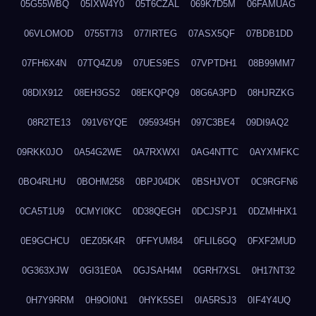
05G55WBQ
05IXW4Y0
05T6CZAL
069K7D5M
06FAMUAG
06VLOMOD
0755T7I3
077IRTEG
07ASX5QF
07BDB1DD
07FH6X4N
07TQ4ZU9
07UES9ES
07VPTDH1
08B99MM7
08DIX912
08EH3GS2
08EKQPQ9
08G6A3PD
08HJRZKG
08R2TE13
091V6YQE
0959345H
097C3BE4
09DI9AQ2
09RKK0JO
0A54G2WE
0A7RXWXI
0AG4NTTC
0AYXMFKC
0BO4RLHU
0BOHM258
0BPJ04DK
0BSHJVOT
0C9RGFN6
0CA5T1U9
0CMYI0KC
0D38QEGH
0DCJSPJ1
0DZMHHX1
0E9GCHCU
0EZ05K4R
0FFYUM84
0FLIL6GQ
0FXF2MUD
0G363XJW
0GI31E0A
0GJSAH4M
0GRH7XSL
0H17NT32
0H7Y9RRM
0H9OI0N1
0HYK5SEI
0IA5RSJ3
0IF4Y4UQ