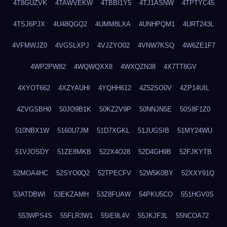
4T8GUZVK
4TAWVEKW
4TBBI1Y5
4TJ1ASNW
4TPTYC45
4TSJ6PJX
4U48QGQ2
4UMM8LXA
4UNHPQM1
4URT243L
4VFMWJZ0
4VGSLXPJ
4VJZYO02
4VNW7KSQ
4W6ZE1F7
4WP2PW82
4WQWQXX8
4WXQZN38
4X7TT8GV
4XYOT662
4XZYAUHI
4YQHH612
4Z52SO0V
4ZP14UIL
4ZVGSBH0
50JO9B1K
50KZ2V9P
50NNJN5E
50S8F1Z0
510NBX1W
5160U7JM
51D7XGKL
51JUGSIB
51MY24WU
51VJOSDY
51ZE8MKB
522X4O28
52D4GH9B
52FJKYTB
52MOA4HC
52SYO0Q2
52TPECFV
52W5K0BY
52XXY91Q
53ATDBWI
53EKZAMH
53Z8FUAW
54PKU5CO
551HGV0S
553WPS4S
55FLR3W1
55IE9L4V
55JKJF3L
55NCOA72