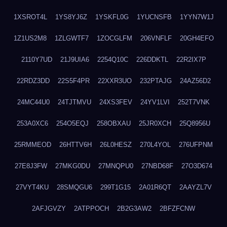
1XSROT4L
1YS8YJ6Z
1YSKFL0G
1YUCNSFB
1YYN7W1J
1Z1US2M8
1ZLGWTF7
1ZOCGLFM
206VNFLF
20GH4EFO
2110Y7UD
21J9UIA6
2254Q10C
226DDKTL
22R2IX7P
22RDZ3DD
22S5F4PR
22XXR3UO
232PTAJG
24AZ56D2
24MC44U0
24TJTMVU
24XS3FEV
24YV1LVI
252T7VNK
253A0XC6
254O5EQJ
258OBXAU
25JR0XCH
25Q8956U
25RMMEOD
26HTTV6H
26L0HESZ
270L4YOL
276UFPNM
27E8J3FW
27MKG0DU
27MNQPU0
27NBD68F
27O3D674
27VYT4KU
28SMQGU6
299T1G15
2A01R6QT
2AAYZL7V
2AFJGVZY
2ATPPOCH
2B2G3AW2
2BFZFCNW