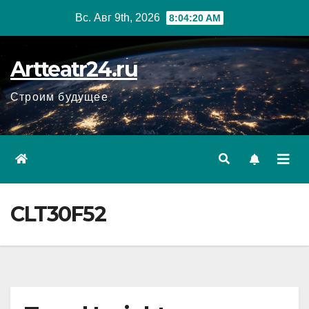
Перейти
Вс. Авг 9th, 2026
8:04:21 AM
к
содержанию
Artteatr24.ru
Строим будущее
CLT30F52