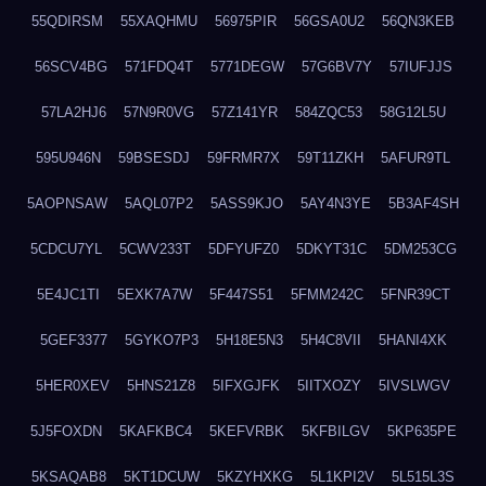
55QDIRSM
55XAQHMU
56975PIR
56GSA0U2
56QN3KEB
56SCV4BG
571FDQ4T
5771DEGW
57G6BV7Y
57IUFJJS
57LA2HJ6
57N9R0VG
57Z141YR
584ZQC53
58G12L5U
595U946N
59BSESDJ
59FRMR7X
59T11ZKH
5AFUR9TL
5AOPNSAW
5AQL07P2
5ASS9KJO
5AY4N3YE
5B3AF4SH
5CDCU7YL
5CWV233T
5DFYUFZ0
5DKYT31C
5DM253CG
5E4JC1TI
5EXK7A7W
5F447S51
5FMM242C
5FNR39CT
5GEF3377
5GYKO7P3
5H18E5N3
5H4C8VII
5HANI4XK
5HER0XEV
5HNS21Z8
5IFXGJFK
5IITXOZY
5IVSLWGV
5J5FOXDN
5KAFKBC4
5KEFVRBK
5KFBILGV
5KP635PE
5KSAQAB8
5KT1DCUW
5KZYHXKG
5L1KPI2V
5L515L3S