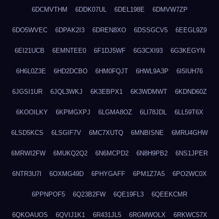
6DCMVTHM
6DDK07UL
6DEL198E
6DMVW7ZP
6DO5WVEC
6DPAK2I3
6DREN8XO
6DSSGCV5
6EEGL9Z9
6EI21UCB
6EMNTEE0
6F1DJ5WF
6G3CXI93
6G3KEGYN
6H6L0Z3E
6HD2DCBO
6HM0FQJT
6HWL9A3P
6I5IUH76
6JGSI1UR
6JQL3WKJ
6K3EBPX1
6K3WDMWT
6KDND60Z
6KOOILKY
6KPMGXPJ
6LGMA8OZ
6LI78JDL
6LL59T6X
6LSD5KCS
6LSGIF7V
6MC7XUTQ
6MNBISNE
6MRU4GHW
6MRWI2FW
6MUKQ2Q2
6N6MCPD2
6N8H9PB2
6NS1JPER
6NTR3U7I
6OXMG49D
6PHYGAFF
6PM1Z7A5
6PO2WC0X
6PPNPOF5
6Q23B2FW
6QE19FL3
6QEEKCMR
6QKOAUOS
6QVIJ1K1
6R431JL5
6RGMWOLX
6RKWC57X