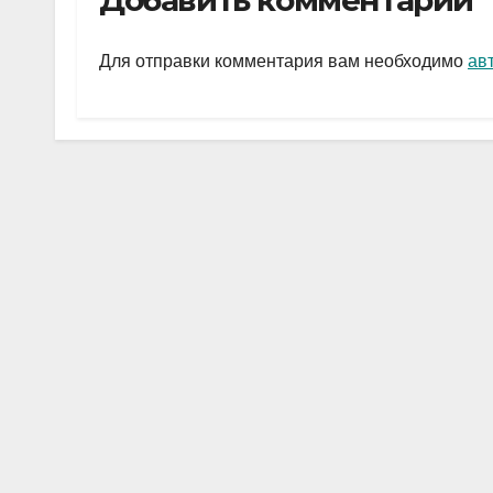
Добавить комментарий
gr
s
а
a
A
в
Для отправки комментария вам необходимо
ав
m
p
и
p
ть