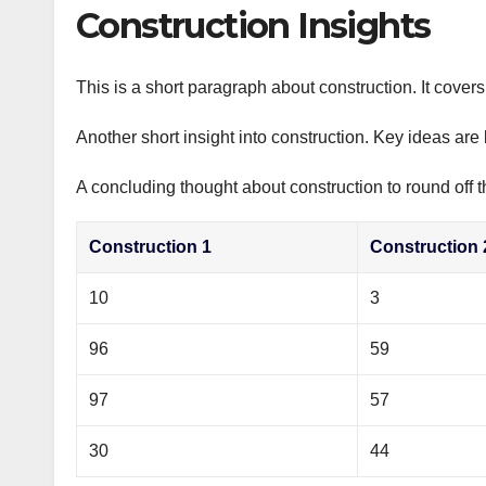
р
Construction Insights
p
а
p
в
This is a short paragraph about construction. It cover
и
Another short insight into construction. Key ideas are 
т
ь
A concluding thought about construction to round off t
Construction 1
Construction 
10
3
96
59
97
57
30
44