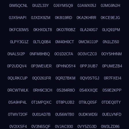
0IM5QCNL
0IUZL33Y
0J6YMSQ9
0JAWX05J
0JMG9NJH
0JX5HAPI
0JXDX9ZM
0K8I19RD
0KA2KHRR
0KCE9EJG
0KFC83WS
0KHXDLT8
0KO7R0BZ
0LA240G7
0LIQ91PM
0LPY3G1Z
0LTLQ0B4
0M40H0CT
0MCMJJJP
0N1LZI50
0NALSI2P
0NFM8HBQ
0O1D2CFA
0O3VCZC0
0OY5HHNM
0P2UDQV4
0P3WEUER
0PHNO5Y4
0PPJIUB7
0PUMEZB4
0QLRKCUP
0QO261FR
0QR27BKM
0QV0STGJ
0R7FXEI4
0RCWTWLK
0RH9C3CH
0S284R8O
0S4IXXQE
0S9E2KPP
0SA9HP4L
0T1MPQXC
0T8PUJB2
0T9LQ0SF
0TDEQ0TY
0TWV72OF
0U01AD7B
0U56W7B0
0UDKWD5I
0UELVNFD
0V2IXSF4
0V3N6SQF
0VJAC930
0VY5ZG3D
0W3LZD86