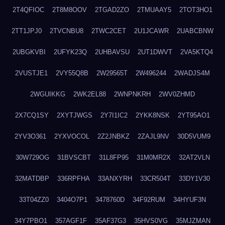
2T4QFIOC
2T8M8OOV
2TGAD2ZO
2TMUAAY5
2TOT3HO1
2TT1JPJ0
2TVCNBU8
2TWC2CET
2U1JCAWR
2UABCBNW
2UBGKVBI
2UFYK23Q
2UHBAVSU
2UT1DWVT
2VA5KTQ4
2VUSTJE1
2VY55Q8B
2W29565T
2W496244
2WADJS4M
2WGUIKKG
2WK2EL88
2WNPNKRH
2WV0ZHMD
2X7CQ1SY
2XYTJWGS
2Y7I1IC2
2YKK8NSK
2YT95AO1
2YV3O361
2YXVOCOL
2Z2JNBKZ
2ZAJL9NV
30D5VUM9
30W729OG
31BVSCBT
31L8FP95
31M0MR2X
32AT2VLN
32MATDBP
336RPFHA
33ANXYRH
33CR504T
33DY1V30
33T04ZZ0
3404O7P1
3478760D
34F92RUM
34HYUF3N
34Y7PBO1
357AGF1F
35AF37G3
35HVS0VG
35MJZMAN