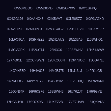
0W58MBQO
0W5D86N5
0W8SOPXW
0WY1BFPQ
0X4GG1J6
0XAANC43
0XI05VVT
0XLR0SZZ
0XW3VGXD
0ZAVTHSI
0ZM4J2CX
0ZVYGAG2
0ZXS0PVO
105XMS37
10LFO9CA
10SRNZZ2
10ZH1AUS
10ZZI8A5
1103WHO1
11MGVORK
11P2UCTJ
126I93O6
12FS3WHV
12HZ1JWW
12K469CE
12QCPWZN
12UKQO0N
133P7UOC
13COV7L8
14GYHZ3D
14H4A825
14M9BJ75
14NJ13LJ
14PRJLGB
14PRLC85
14WY7OYZ
1546DY9V
15B2SHBQ
15C9WR6H
160ON64P
16P9KSF6
16SBWI43
16U7RZJT
179PIGYE
17HG5UY8
17SO7X9S
17UXEZ2B
17VE7UAW
181QKVNV