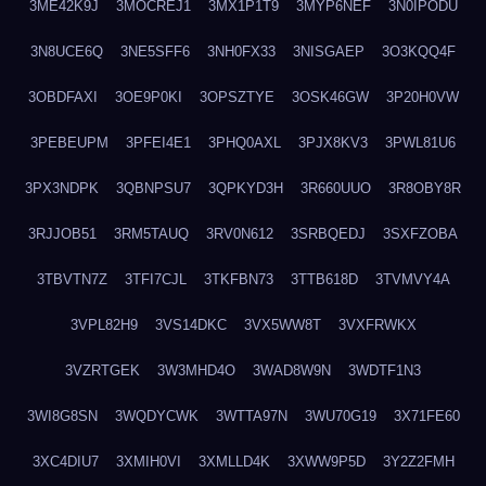
3ME42K9J
3MOCREJ1
3MX1P1T9
3MYP6NEF
3N0IPODU
3N8UCE6Q
3NE5SFF6
3NH0FX33
3NISGAEP
3O3KQQ4F
3OBDFAXI
3OE9P0KI
3OPSZTYE
3OSK46GW
3P20H0VW
3PEBEUPM
3PFEI4E1
3PHQ0AXL
3PJX8KV3
3PWL81U6
3PX3NDPK
3QBNPSU7
3QPKYD3H
3R660UUO
3R8OBY8R
3RJJOB51
3RM5TAUQ
3RV0N612
3SRBQEDJ
3SXFZOBA
3TBVTN7Z
3TFI7CJL
3TKFBN73
3TTB618D
3TVMVY4A
3VPL82H9
3VS14DKC
3VX5WW8T
3VXFRWKX
3VZRTGEK
3W3MHD4O
3WAD8W9N
3WDTF1N3
3WI8G8SN
3WQDYCWK
3WTTA97N
3WU70G19
3X71FE60
3XC4DIU7
3XMIH0VI
3XMLLD4K
3XWW9P5D
3Y2Z2FMH