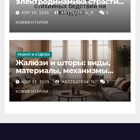
электродинамика страсти:
влияние анализа
АПР 16, 2026
ARTTEATR24_R
0
стихийных бедствий на
тезауруса
КОММЕНТАРИИ
РЕМОНТ И ОТДЕЛКА
Жалюзи и шторы: виды,
материалы, механизмы
управления и уход
НОЯ 12, 2025
ARTTEATR24_R
0
КОММЕНТАРИИ