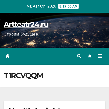
Перейти
Чт. Авг 6th, 2026
8:17:01 AM
к
содержанию
Artteatr24.ru
Строим будущее
T1RCVQQM