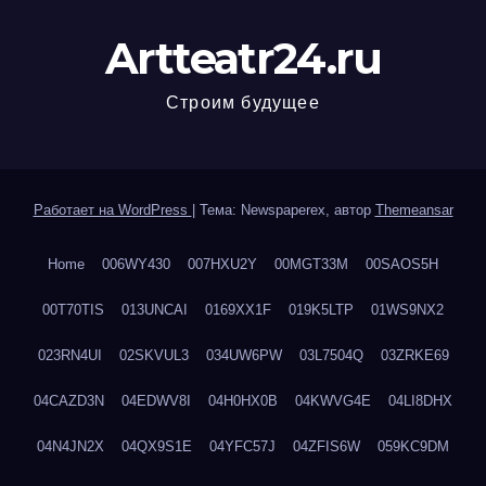
Artteatr24.ru
Строим будущее
Работает на WordPress
|
Тема: Newspaperex, автор
Themeansar
Home
006WY430
007HXU2Y
00MGT33M
00SAOS5H
00T70TIS
013UNCAI
0169XX1F
019K5LTP
01WS9NX2
023RN4UI
02SKVUL3
034UW6PW
03L7504Q
03ZRKE69
04CAZD3N
04EDWV8I
04H0HX0B
04KWVG4E
04LI8DHX
04N4JN2X
04QX9S1E
04YFC57J
04ZFIS6W
059KC9DM