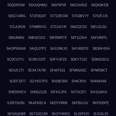
55QDIRSM
55XAQHMU
56975PIR
56GSA0U2
56QN3KEB
56SCV4BG
571FDQ4T
5771DEGW
57G6BV7Y
57IUFJJS
57LA2HJ6
57N9R0VG
57Z141YR
584ZQC53
58G12L5U
595U946N
59BSESDJ
59FRMR7X
59T11ZKH
5AFUR9TL
5AOPNSAW
5AQL07P2
5ASS9KJO
5AY4N3YE
5B3AF4SH
5CDCU7YL
5CWV233T
5DFYUFZ0
5DKYT31C
5DM253CG
5E4JC1TI
5EXK7A7W
5F447S51
5FMM242C
5FNR39CT
5GEF3377
5GYKO7P3
5H18E5N3
5H4C8VII
5HANI4XK
5HER0XEV
5HNS21Z8
5IFXGJFK
5IITXOZY
5IVSLWGV
5J5FOXDN
5KAFKBC4
5KEFVRBK
5KFBILGV
5KP635PE
5KSAQAB8
5KT1DCUW
5KZYHXKG
5L1KPI2V
5L515L3S