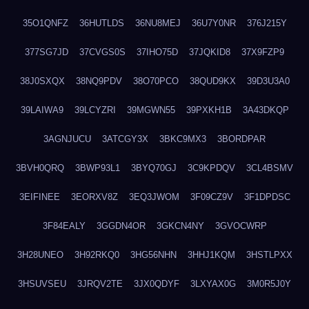
35O1QNFZ
36HUTLDS
36NU8MEJ
36U7Y0NR
376J215Y
377SG7JD
37CVGS0S
37IHO75D
37JQKID8
37X9FZP9
38J0SXQX
38NQ9PDV
38O70PCO
38QUD9KX
39D3U3A0
39LAIWA9
39LCYZRI
39MGWN55
39PXKH1B
3A43DKQP
3AGNJUCU
3ATCGY3X
3BKC9MX3
3BORDPAR
3BVH0QRQ
3BWP93L1
3BYQ70GJ
3C9KPDQV
3CL4BSMV
3EIFINEE
3EORXV8Z
3EQ3JWOM
3F09CZ9V
3F1DPDSC
3F84EALY
3GGDN4OR
3GKCN4NY
3GVOCWRP
3H28UNEO
3H92RKQ0
3HG56NHN
3HHJ1KQM
3HSTLPXX
3HSUVSEU
3JRQV2TE
3JX0QDYF
3LXYAX0G
3M0R5J0Y