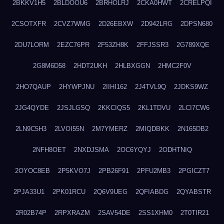
2BKKV1H5
2BLDOOU6
2BRHOLRJ
2CKA0HWT
2CRELPQI
2CSOTXFR
2CVZ7WMG
2D26EBXW
2D942LRG
2DPSN680
2DU7LORM
2EZC76PR
2F53ZH8K
2FFJSSR3
2G789XQE
2G8M6D58
2HDT2UKH
2HLBXGGN
2HMC2F0V
2HO7QAUP
2HYWPJNU
2IIHI162
2J4TVL9Q
2JDKS9WZ
2JG4QYDE
2JSJLGSQ
2KKCIQS5
2KL1TDVU
2LCI7CW6
2LN9C5H3
2LVOI55N
2M7YMERZ
2MIQDBKK
2N165DB2
2NFH8OET
2NXDJSMA
2OC6YQYJ
2ODHTNIQ
2OYOC8EB
2P5KVO7J
2PB26F91
2PFU2MB3
2PGICZT7
2PJA33U1
2PK01RCU
2Q6V9UEG
2QFIABDG
2QYABSTR
2R02B74P
2RPXRAZM
2SAV54DE
2SS1XHM0
2T0TIR21