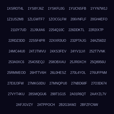
1XSROT4L
1YS8YJ6Z
1YSKFL0G
1YUCNSFB
1YYN7W1J
1Z1US2M8
1ZLGWTF7
1ZOCGLFM
206VNFLF
20GH4EFO
2110Y7UD
21J9UIA6
2254Q10C
226DDKTL
22R2IX7P
22RDZ3DD
22S5F4PR
22XXR3UO
232PTAJG
24AZ56D2
24MC44U0
24TJTMVU
24XS3FEV
24YV1LVI
252T7VNK
253A0XC6
254O5EQJ
258OBXAU
25JR0XCH
25Q8956U
25RMMEOD
26HTTV6H
26L0HESZ
270L4YOL
276UFPNM
27E8J3FW
27MKG0DU
27MNQPU0
27NBD68F
27O3D674
27VYT4KU
28SMQGU6
299T1G15
2A01R6QT
2AAYZL7V
2AFJGVZY
2ATPPOCH
2B2G3AW2
2BFZFCNW