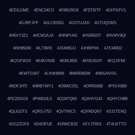
4EE6J1ME
4ENC34CO
4F88GRG8
4FDT5ITF
4GHTKFV1
4GJRPJFP
4GLC8SBG
4GOTUJAD
4GTUQOMS
4H5VY3Z1
4HCW1AJA
4HINPU4S
4HSR603T
4HVMV9QI
4I5H850W
4IL73M3I
4JGM8GIJ
4JH8IPKK
4JS349D2
4K2GFW1N
4K4KVN36
4KML855I
4KNS3G0Y
4KQJIFMI
4KWTO3AT
4LXNH9M8
4M8RR8DW
4NNSAVOG
4NOFJHTI
4NRBYMY1
4O9WC0SL
4ORR508B
4P5VX889
4PE2DGG9
4PW810LS
4Q1M7Q60
4QAHYG43
4QHYCH8B
4QL610TS
4QRSJ753
4QVTMIC5
4QXRDQN7
4S31TENQ
4SGZZGF9
4SHI3FUE
4SRMCB32
4SYJTR01
4T4UXTTO