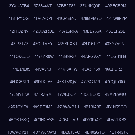
3YXUATB4
3Z3344KT
3ZBBJF82
3ZUNKQ9P
40PEO5RM
418TPYOG
41A6AQPI
41CR68ZC
428MPM7O
42EW9PZP
42HIOZNV
42QOZROE
437L5RRA
43BE766X
43EEF23E
43IP3TZ3
43OJ1AEY
43SSFXBJ
43U16JLC
43XY7A9N
441OKOJO
4474ZR0W
4489NF37
44AFGVXY
44CGH1H9
44E14L85
44VA5KJF
44XI8AFW
45A3IPS9
4601IURZ
46DGB3L9
46DLKJV6
46KT56QV
4728GJZN
47CQFY0O
47JMVITW
47TRZS70
47W8J2J2
48QJBQ0X
49MZ8W4O
49R1GYE9
49SPF3MJ
49WWVPJU
4B13IA3F
4B1N5SGO
4BOKJ6KQ
4C9HCESS
4D64LFAR
4D90P4CC
4DV2LKB3
4DWPQY14
4DYW6NWM
4DZ5J3RQ
4E402GTO
4E4R43JK