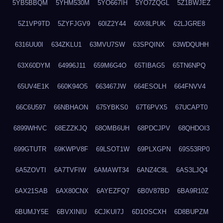
5YB5BBQM
5YHM530M
5YO667IH
5YO7ZQGL
5Z1BWJEZ
5Z1VP9TD
5ZYFJGV9
60IZ2Y44
60X8LPUK
62LJGRE8
6316UU0I
634ZKLU1
63MVU7SW
63SPQINX
63WDQUHH
63X60DYM
64996J11
659M6G4O
65TIBAG5
65TN6NPQ
65UV4E1K
660K94O5
663467JW
664ESOLH
664FNVV4
66C6U597
66NBHAON
675YBKS0
67T6PVX5
67UCAPT0
6899WHVC
68EZZKJQ
68OMB6UH
68PDCJPV
68QHDOI3
699GTUTR
69KWPV8F
69LSOT1W
69PLXGPN
69S53RP0
6A5ZOVTI
6A7TVFIW
6AMAWT34
6ANZ4C8L
6AS3LJQ4
6AX21SAB
6AX80CNX
6AYEZFQ7
6B0V87BD
6BA9R10Z
6BUMJY5E
6BVXINIU
6CJKUI7J
6D1OSCXH
6D8BUPZM