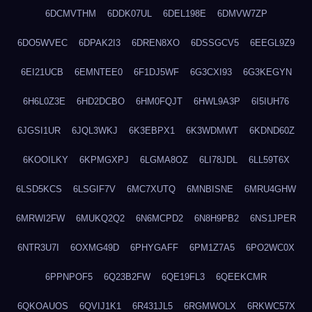
6DCMVTHM
6DDK07UL
6DEL198E
6DMVW7ZP
6DO5WVEC
6DPAK2I3
6DREN8XO
6DSSGCV5
6EEGL9Z9
6EI21UCB
6EMNTEE0
6F1DJ5WF
6G3CXI93
6G3KEGYN
6H6L0Z3E
6HD2DCBO
6HM0FQJT
6HWL9A3P
6I5IUH76
6JGSI1UR
6JQL3WKJ
6K3EBPX1
6K3WDMWT
6KDND60Z
6KOOILKY
6KPMGXPJ
6LGMA8OZ
6LI78JDL
6LL59T6X
6LSD5KCS
6LSGIF7V
6MC7XUTQ
6MNBISNE
6MRU4GHW
6MRWI2FW
6MUKQ2Q2
6N6MCPD2
6N8H9PB2
6NS1JPER
6NTR3U7I
6OXMG49D
6PHYGAFF
6PM1Z7A5
6PO2WC0X
6PPNPOF5
6Q23B2FW
6QE19FL3
6QEEKCMR
6QKOAUOS
6QVIJ1K1
6R431JL5
6RGMWOLX
6RKWC57X