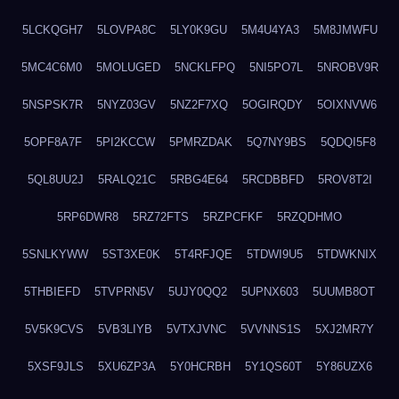
5LCKQGH7
5LOVPA8C
5LY0K9GU
5M4U4YA3
5M8JMWFU
5MC4C6M0
5MOLUGED
5NCKLFPQ
5NI5PO7L
5NROBV9R
5NSPSK7R
5NYZ03GV
5NZ2F7XQ
5OGIRQDY
5OIXNVW6
5OPF8A7F
5PI2KCCW
5PMRZDAK
5Q7NY9BS
5QDQI5F8
5QL8UU2J
5RALQ21C
5RBG4E64
5RCDBBFD
5ROV8T2I
5RP6DWR8
5RZ72FTS
5RZPCFKF
5RZQDHMO
5SNLKYWW
5ST3XE0K
5T4RFJQE
5TDWI9U5
5TDWKNIX
5THBIEFD
5TVPRN5V
5UJY0QQ2
5UPNX603
5UUMB8OT
5V5K9CVS
5VB3LIYB
5VTXJVNC
5VVNNS1S
5XJ2MR7Y
5XSF9JLS
5XU6ZP3A
5Y0HCRBH
5Y1QS60T
5Y86UZX6