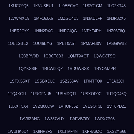
1KUC7YQ5
1KVUSEU1
1L0EECVC
1L92C1GM
1LO2KT45
1LVWMXC9
1MF16JX6
1MZGQ4D3
1N3AELFF
1N3R82X5
1NERJOY9
1NIN2DXO
1NIPGIQG
1NTYF4RH
1NZ06F8Q
1OELGBE2
1OUI6BYG
1PET0A5T
1PMAFB0V
1PSGIWB2
1Q3BPV0D
1QBCT8D3
1QMT9XGT
1QWO8TSQ
1QYKS8IF
1RCW99QZ
1RDUWSSK
1RYOMZPR
1SFXG5XT
1SSBXDLO
1SZ258AV
1T04TFO9
1T3A32QI
1TQ4XCLI
1URGFNU5
1USMDQTI
1USXOD9C
1UTQO46Q
1UXXH5X4
1V2M00OW
1VHOFJ5Z
1VLGOT3L
1VT6PD21
1VV8ZAHG
1W387VUY
1WFVB76Y
1WPX7P03
1WUHK6D4
1X9NP2FS
1XEHVF4N
1XFRA9ZO
1XS2YS68