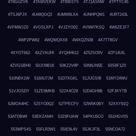
4T8GUZVK
4TAWVEKW
4TBBI1Y5
4TJ1ASNW
4TPTYC45
4TSJ6PJX
4U48QGQ2
4UMM8LXA
4UNHPQM1
4URT243L
4VFMWJZ0
4VGSLXPJ
4VJZYO02
4VNW7KSQ
4W6ZE1F7
4WP2PW82
4WQWQXX8
4WXQZN38
4X7TT8GV
4XYOT662
4XZYAUHI
4YQHH612
4Z52SO0V
4ZP14UIL
4ZVGSBH0
50JO9B1K
50KZ2V9P
50NNJN5E
50S8F1Z0
510NBX1W
5160U7JM
51D7XGKL
51JUGSIB
51MY24WU
51VJOSDY
51ZE8MKB
522X4O28
52D4GH9B
52FJKYTB
52MOA4HC
52SYO0Q2
52TPECFV
52W5K0BY
52XXY91Q
53ATDBWI
53EKZAMH
53Z8FUAW
54PKU5CO
551HGV0S
553WPS4S
55FLR3W1
55IE9L4V
55JKJF3L
55NCOA72