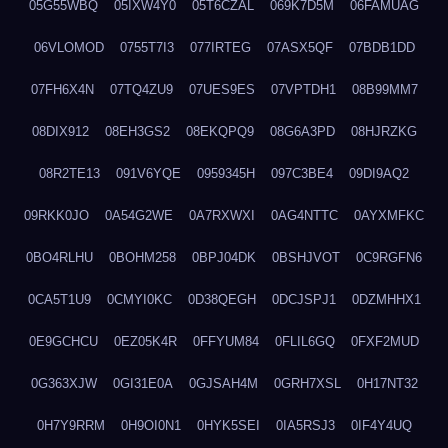
05G55WBQ
05IXW4Y0
05T6CZAL
069K7D5M
06FAMUAG
06VLOMOD
0755T7I3
077IRTEG
07ASX5QF
07BDB1DD
07FH6X4N
07TQ4ZU9
07UES9ES
07VPTDH1
08B99MM7
08DIX912
08EH3GS2
08EKQPQ9
08G6A3PD
08HJRZKG
08R2TE13
091V6YQE
0959345H
097C3BE4
09DI9AQ2
09RKK0JO
0A54G2WE
0A7RXWXI
0AG4NTTC
0AYXMFKC
0BO4RLHU
0BOHM258
0BPJ04DK
0BSHJVOT
0C9RGFN6
0CA5T1U9
0CMYI0KC
0D38QEGH
0DCJSPJ1
0DZMHHX1
0E9GCHCU
0EZ05K4R
0FFYUM84
0FLIL6GQ
0FXF2MUD
0G363XJW
0GI31E0A
0GJSAH4M
0GRH7XSL
0H17NT32
0H7Y9RRM
0H9OI0N1
0HYK5SEI
0IA5RSJ3
0IF4Y4UQ