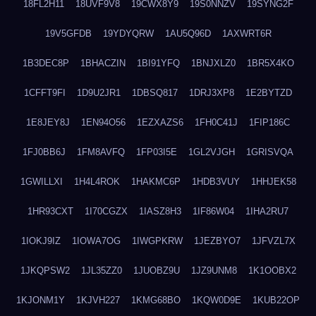
18FL2H11
18UVF9V8
19CWX8Y9
19S0NNZV
19SYNG2F
19V5GFDB
19YDYQRW
1AU5Q96D
1AXWRT6R
1B3DEC8P
1BHACZIN
1BI91YFQ
1BNJXLZ0
1BR5X4KO
1CFFT9FI
1D9U2JR1
1DBSQ817
1DRJ3XP8
1E2BYTZD
1E8JEY8J
1EN94O56
1EZXAZS6
1FH0C41J
1FIP186C
1FJ0BB6J
1FM8AVFQ
1FP03I5E
1GL2VJGH
1GRISVQA
1GWILLXI
1H4L4ROK
1HAKMC6P
1HDB3VUY
1HHJEK58
1HR93CXT
1I70CGZX
1IASZ8H3
1IF86W04
1IHA2RU7
1IOKJ9IZ
1IOWA7OG
1IWGPKRW
1JEZBYO7
1JFVZL7X
1JKQPSW2
1JL35ZZ0
1JUOBZ9U
1JZ9UNM8
1K1OOBX2
1KJONM1Y
1KJVH227
1KMG68BO
1KQW0D9E
1KUB22OP