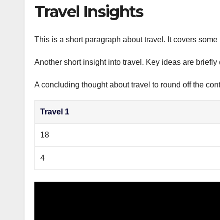
р
Travel Insights
p
а
p
в
This is a short paragraph about travel. It covers some 
и
Another short insight into travel. Key ideas are briefl
т
ь
A concluding thought about travel to round off the cont
Travel 1
18
4