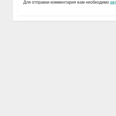
a
A
в
Для отправки комментария вам необходимо
ав
m
p
и
p
ть