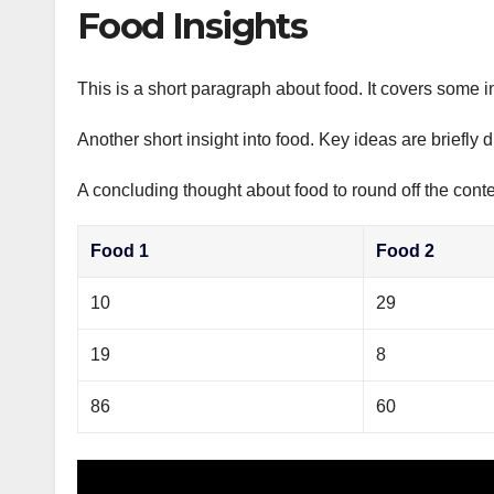
р
Food Insights
p
а
p
в
This is a short paragraph about food. It covers some i
и
Another short insight into food. Key ideas are briefly 
т
ь
A concluding thought about food to round off the conte
Food 1
Food 2
10
29
19
8
86
60