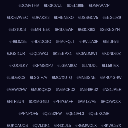
6DCMVTHM
6DDK07UL
6DEL198E
6DMVW7ZP
6DO5WVEC
6DPAK2I3
6DREN8XO
6DSSGCV5
6EEGL9Z9
6EI21UCB
6EMNTEE0
6F1DJ5WF
6G3CXI93
6G3KEGYN
6H6L0Z3E
6HD2DCBO
6HM0FQJT
6HWL9A3P
6I5IUH76
6JGSI1UR
6JQL3WKJ
6K3EBPX1
6K3WDMWT
6KDND60Z
6KOOILKY
6KPMGXPJ
6LGMA8OZ
6LI78JDL
6LL59T6X
6LSD5KCS
6LSGIF7V
6MC7XUTQ
6MNBISNE
6MRU4GHW
6MRWI2FW
6MUKQ2Q2
6N6MCPD2
6N8H9PB2
6NS1JPER
6NTR3U7I
6OXMG49D
6PHYGAFF
6PM1Z7A5
6PO2WC0X
6PPNPOF5
6Q23B2FW
6QE19FL3
6QEEKCMR
6QKOAUOS
6QVIJ1K1
6R431JL5
6RGMWOLX
6RKWC57X