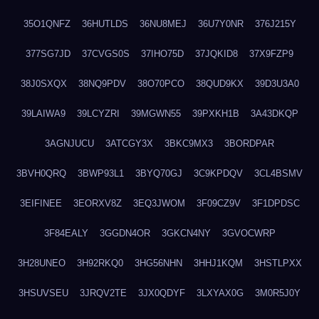
35O1QNFZ
36HUTLDS
36NU8MEJ
36U7Y0NR
376J215Y
377SG7JD
37CVGS0S
37IHO75D
37JQKID8
37X9FZP9
38J0SXQX
38NQ9PDV
38O70PCO
38QUD9KX
39D3U3A0
39LAIWA9
39LCYZRI
39MGWN55
39PXKH1B
3A43DKQP
3AGNJUCU
3ATCGY3X
3BKC9MX3
3BORDPAR
3BVH0QRQ
3BWP93L1
3BYQ70GJ
3C9KPDQV
3CL4BSMV
3EIFINEE
3EORXV8Z
3EQ3JWOM
3F09CZ9V
3F1DPDSC
3F84EALY
3GGDN4OR
3GKCN4NY
3GVOCWRP
3H28UNEO
3H92RKQ0
3HG56NHN
3HHJ1KQM
3HSTLPXX
3HSUVSEU
3JRQV2TE
3JX0QDYF
3LXYAX0G
3M0R5J0Y