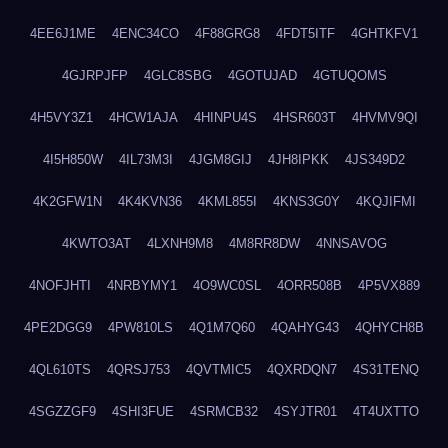
4EE6J1ME
4ENC34CO
4F88GRG8
4FDT5ITF
4GHTKFV1
4GJRPJFP
4GLC8SBG
4GOTUJAD
4GTUQOMS
4H5VY3Z1
4HCW1AJA
4HINPU4S
4HSR603T
4HVMV9QI
4I5H850W
4IL73M3I
4JGM8GIJ
4JH8IPKK
4JS349D2
4K2GFW1N
4K4KVN36
4KML855I
4KNS3G0Y
4KQJIFMI
4KWTO3AT
4LXNH9M8
4M8RR8DW
4NNSAVOG
4NOFJHTI
4NRBYMY1
4O9WC0SL
4ORR508B
4P5VX889
4PE2DGG9
4PW810LS
4Q1M7Q60
4QAHYG43
4QHYCH8B
4QL610TS
4QRSJ753
4QVTMIC5
4QXRDQN7
4S31TENQ
4SGZZGF9
4SHI3FUE
4SRMCB32
4SYJTR01
4T4UXTTO