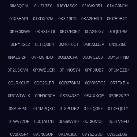
0IM5QCNL
0IUZL33Y
0J6YMSQ9
0JAWX05J
0JMG9NJH
0JX5HAPI
0JXDX9ZM
0K8I19RD
0KA2KHRR
0KCE9EJG
0KFC83WS
0KHXDLT8
0KO7R0BZ
0LA240G7
0LIQ91PM
0LPY3G1Z
0LTLQ0B4
0M40H0CT
0MCMJJJP
0N1LZI50
0NALSI2P
0NFM8HBQ
0O1D2CFA
0O3VCZC0
0OY5HHNM
0P2UDQV4
0P3WEUER
0PHNO5Y4
0PPJIUB7
0PUMEZB4
0QLRKCUP
0QO261FR
0QR27BKM
0QV0STGJ
0R7FXEI4
0RCWTWLK
0RH9C3CH
0S284R8O
0S4IXXQE
0S9E2KPP
0SA9HP4L
0T1MPQXC
0T8PUJB2
0T9LQ0SF
0TDEQ0TY
0TWV72OF
0U01AD7B
0U56W7B0
0UDKWD5I
0UELVNFD
0V2IXSF4
0V3N6SQF
0VJAC930
0VY5ZG3D
0W3LZD86