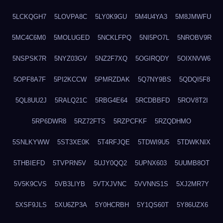
5LCKQGH7
5LOVPA8C
5LY0K9GU
5M4U4YA3
5M8JMWFU
5MC4C6M0
5MOLUGED
5NCKLFPQ
5NI5PO7L
5NROBV9R
5NSPSK7R
5NYZ03GV
5NZ2F7XQ
5OGIRQDY
5OIXNVW6
5OPF8A7F
5PI2KCCW
5PMRZDAK
5Q7NY9BS
5QDQI5F8
5QL8UU2J
5RALQ21C
5RBG4E64
5RCDBBFD
5ROV8T2I
5RP6DWR8
5RZ72FTS
5RZPCFKF
5RZQDHMO
5SNLKYWW
5ST3XE0K
5T4RFJQE
5TDWI9U5
5TDWKNIX
5THBIEFD
5TVPRN5V
5UJY0QQ2
5UPNX603
5UUMB8OT
5V5K9CVS
5VB3LIYB
5VTXJVNC
5VVNNS1S
5XJ2MR7Y
5XSF9JLS
5XU6ZP3A
5Y0HCRBH
5Y1QS60T
5Y86UZX6