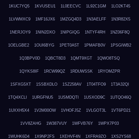
1KUC7YQ5
1KVUSEU1
1L0EECVC
1L92C1GM
1LO2KT45
1LVWMXC9
1MF16JX6
1MZGQ4D3
1N3AELFF
1N3R82X5
1NERJOY9
1NIN2DXO
1NIPGIQG
1NTYF4RH
1NZ06F8Q
1OELGBE2
1OUI6BYG
1PET0A5T
1PMAFB0V
1PSGIWB2
1Q3BPV0D
1QBCT8D3
1QMT9XGT
1QWO8TSQ
1QYKS8IF
1RCW99QZ
1RDUWSSK
1RYOMZPR
1SFXG5XT
1SSBXDLO
1SZ258AV
1T04TFO9
1T3A32QI
1TQ4XCLI
1URGFNU5
1USMDQTI
1USXOD9C
1UTQO46Q
1UXXH5X4
1V2M00OW
1VHOFJ5Z
1VLGOT3L
1VT6PD21
1VV8ZAHG
1W387VUY
1WFVB76Y
1WPX7P03
1WUHK6D4
1X9NP2FS
1XEHVF4N
1XFRA9ZO
1XS2YS68