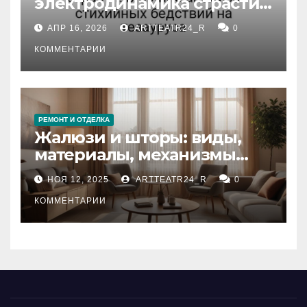
электродинамика страсти:
влияние анализа
АПР 16, 2026
ARTTEATR24_R
0
стихийных бедствий на
тезауруса
КОММЕНТАРИИ
РЕМОНТ И ОТДЕЛКА
Жалюзи и шторы: виды,
материалы, механизмы
управления и уход
НОЯ 12, 2025
ARTTEATR24_R
0
КОММЕНТАРИИ