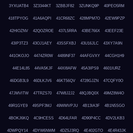
3YXUATB4
3Z3344KT
3ZBBJF82
3ZUNKQ9P
40PEO5RM
418TPYOG
41A6AQPI
41CR68ZC
428MPM7O
42EW9PZP
42HIOZNV
42QOZROE
437L5RRA
43BE766X
43EEF23E
43IP3TZ3
43OJ1AEY
43SSFXBJ
43U16JLC
43XY7A9N
441OKOJO
4474ZR0W
4489NF37
44AFGVXY
44CGH1H9
44E14L85
44VA5KJF
44XI8AFW
45A3IPS9
4601IURZ
46DGB3L9
46DLKJV6
46KT56QV
4728GJZN
47CQFY0O
47JMVITW
47TRZS70
47W8J2J2
48QJBQ0X
49MZ8W4O
49R1GYE9
49SPF3MJ
49WWVPJU
4B13IA3F
4B1N5SGO
4BOKJ6KQ
4C9HCESS
4D64LFAR
4D90P4CC
4DV2LKB3
4DWPQY14
4DYW6NWM
4DZ5J3RQ
4E402GTO
4E4R43JK