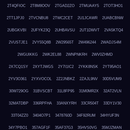
2T4QFIOC
2T8M8OOV
2TGAD2ZO
2TMUAAY5
2TOT3HO1
2TT1JPJ0
2TVCNBU8
2TWC2CET
2U1JCAWR
2UABCBNW
2UBGKVBI
2UFYK23Q
2UHBAVSU
2UT1DWVT
2VA5KTQ4
2VUSTJE1
2VY55Q8B
2W29565T
2W496244
2WADJS4M
2WGUIKKG
2WK2EL88
2WNPNKRH
2WV0ZHMD
2X7CQ1SY
2XYTJWGS
2Y7I1IC2
2YKK8NSK
2YT95AO1
2YV3O361
2YXVOCOL
2Z2JNBKZ
2ZAJL9NV
30D5VUM9
30W729OG
31BVSCBT
31L8FP95
31M0MR2X
32AT2VLN
32MATDBP
336RPFHA
33ANXYRH
33CR504T
33DY1V30
33T04ZZ0
3404O7P1
3478760D
34F92RUM
34HYUF3N
34Y7PBO1
357AGF1F
35AF37G3
35HVS0VG
35MJZMAN