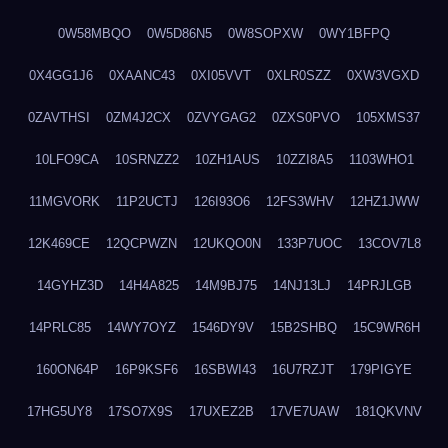
0W58MBQO
0W5D86N5
0W8SOPXW
0WY1BFPQ
0X4GG1J6
0XAANC43
0XI05VVT
0XLR0SZZ
0XW3VGXD
0ZAVTHSI
0ZM4J2CX
0ZVYGAG2
0ZXS0PVO
105XMS37
10LFO9CA
10SRNZZ2
10ZH1AUS
10ZZI8A5
1103WHO1
11MGVORK
11P2UCTJ
126I93O6
12FS3WHV
12HZ1JWW
12K469CE
12QCPWZN
12UKQO0N
133P7UOC
13COV7L8
14GYHZ3D
14H4A825
14M9BJ75
14NJ13LJ
14PRJLGB
14PRLC85
14WY7OYZ
1546DY9V
15B2SHBQ
15C9WR6H
160ON64P
16P9KSF6
16SBWI43
16U7RZJT
179PIGYE
17HG5UY8
17SO7X9S
17UXEZ2B
17VE7UAW
181QKVNV