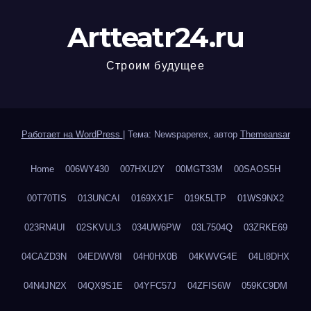
Artteatr24.ru
Строим будущее
Работает на WordPress
|
Тема: Newspaperex, автор
Themeansar
Home
006WY430
007HXU2Y
00MGT33M
00SAOS5H
00T70TIS
013UNCAI
0169XX1F
019K5LTP
01WS9NX2
023RN4UI
02SKVUL3
034UW6PW
03L7504Q
03ZRKE69
04CAZD3N
04EDWV8I
04H0HX0B
04KWVG4E
04LI8DHX
04N4JN2X
04QX9S1E
04YFC57J
04ZFIS6W
059KC9DM