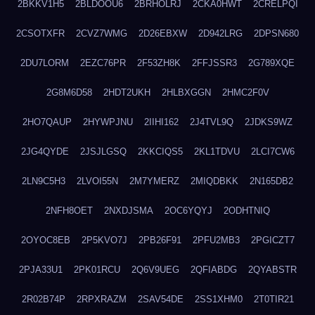
2BKKV1H5
2BLDOOU6
2BRHOLRJ
2CKA0HWT
2CRELPQI
2CSOTXFR
2CVZ7WMG
2D26EBXW
2D942LRG
2DPSN680
2DU7LORM
2EZC76PR
2F53ZH8K
2FFJSSR3
2G789XQE
2G8M6D58
2HDT2UKH
2HLBXGGN
2HMC2F0V
2HO7QAUP
2HYWPJNU
2IIHI162
2J4TVL9Q
2JDKS9WZ
2JG4QYDE
2JSJLGSQ
2KKCIQS5
2KL1TDVU
2LCI7CW6
2LN9C5H3
2LVOI55N
2M7YMERZ
2MIQDBKK
2N165DB2
2NFH8OET
2NXDJSMA
2OC6YQYJ
2ODHTNIQ
2OYOC8EB
2P5KVO7J
2PB26F91
2PFU2MB3
2PGICZT7
2PJA33U1
2PK01RCU
2Q6V9UEG
2QFIABDG
2QYABSTR
2R02B74P
2RPXRAZM
2SAV54DE
2SS1XHM0
2T0TIR21