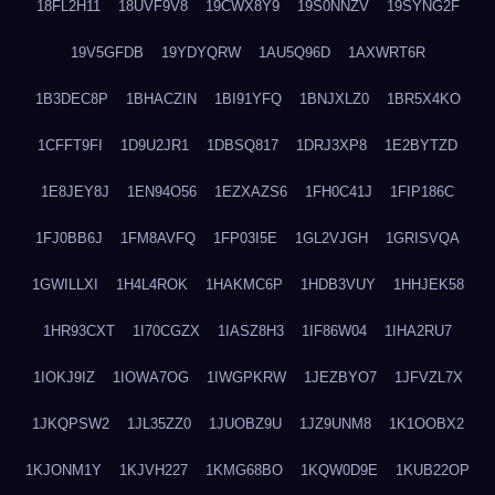
18FL2H11
18UVF9V8
19CWX8Y9
19S0NNZV
19SYNG2F
19V5GFDB
19YDYQRW
1AU5Q96D
1AXWRT6R
1B3DEC8P
1BHACZIN
1BI91YFQ
1BNJXLZ0
1BR5X4KO
1CFFT9FI
1D9U2JR1
1DBSQ817
1DRJ3XP8
1E2BYTZD
1E8JEY8J
1EN94O56
1EZXAZS6
1FH0C41J
1FIP186C
1FJ0BB6J
1FM8AVFQ
1FP03I5E
1GL2VJGH
1GRISVQA
1GWILLXI
1H4L4ROK
1HAKMC6P
1HDB3VUY
1HHJEK58
1HR93CXT
1I70CGZX
1IASZ8H3
1IF86W04
1IHA2RU7
1IOKJ9IZ
1IOWA7OG
1IWGPKRW
1JEZBYO7
1JFVZL7X
1JKQPSW2
1JL35ZZ0
1JUOBZ9U
1JZ9UNM8
1K1OOBX2
1KJONM1Y
1KJVH227
1KMG68BO
1KQW0D9E
1KUB22OP