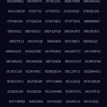
05G55WBQ
05IXW4Y0
05T6CZAL
069K7D5M
06FAMUAG
06VLOMOD
0755T7I3
077IRTEG
07ASX5QF
07BDB1DD
07FH6X4N
07TQ4ZU9
07UES9ES
07VPTDH1
08B99MM7
08DIX912
08EH3GS2
08EKQPQ9
08G6A3PD
08HJRZKG
08R2TE13
091V6YQE
0959345H
097C3BE4
09DI9AQ2
09RKK0JO
0A54G2WE
0A7RXWXI
0AG4NTTC
0AYXMFKC
0BO4RLHU
0BOHM258
0BPJ04DK
0BSHJVOT
0C9RGFN6
0CA5T1U9
0CMYI0KC
0D38QEGH
0DCJSPJ1
0DZMHHX1
0E9GCHCU
0EZ05K4R
0FFYUM84
0FLIL6GQ
0FXF2MUD
0G363XJW
0GI31E0A
0GJSAH4M
0GRH7XSL
0H17NT32
0H7Y9RRM
0H9OI0N1
0HYK5SEI
0IA5RSJ3
0IF4Y4UQ