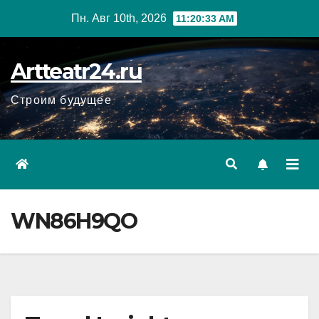
Перейти
Пн. Авг 10th, 2026
11:20:35 AM
к
содержанию
Artteatr24.ru
Строим будущее
WN86H9QO