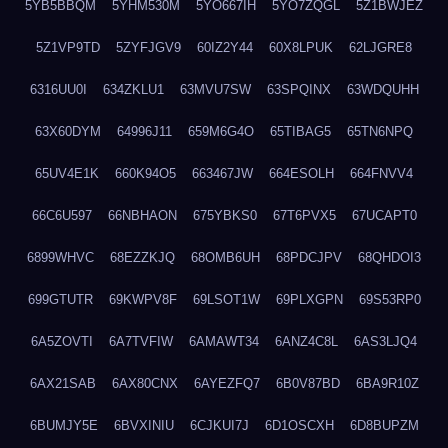
5YB5BBQM
5YHM530M
5YO667IH
5YO7ZQGL
5Z1BWJEZ
5Z1VP9TD
5ZYFJGV9
60IZ2Y44
60X8LPUK
62LJGRE8
6316UU0I
634ZKLU1
63MVU7SW
63SPQINX
63WDQUHH
63X60DYM
64996J11
659M6G4O
65TIBAG5
65TN6NPQ
65UV4E1K
660K94O5
663467JW
664ESOLH
664FNVV4
66C6U597
66NBHAON
675YBKS0
67T6PVX5
67UCAPT0
6899WHVC
68EZZKJQ
68OMB6UH
68PDCJPV
68QHDOI3
699GTUTR
69KWPV8F
69LSOT1W
69PLXGPN
69S53RP0
6A5ZOVTI
6A7TVFIW
6AMAWT34
6ANZ4C8L
6AS3LJQ4
6AX21SAB
6AX80CNX
6AYEZFQ7
6B0V87BD
6BA9R10Z
6BUMJY5E
6BVXINIU
6CJKUI7J
6D1OSCXH
6D8BUPZM