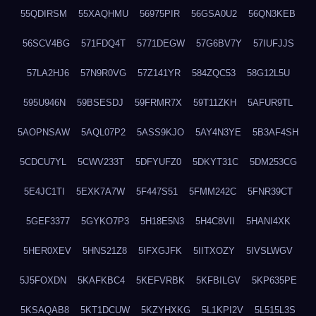
55QDIRSM
55XAQHMU
56975PIR
56GSA0U2
56QN3KEB
56SCV4BG
571FDQ4T
5771DEGW
57G6BV7Y
57IUFJJS
57LA2HJ6
57N9R0VG
57Z141YR
584ZQC53
58G12L5U
595U946N
59BSESDJ
59FRMR7X
59T11ZKH
5AFUR9TL
5AOPNSAW
5AQL07P2
5ASS9KJO
5AY4N3YE
5B3AF4SH
5CDCU7YL
5CWV233T
5DFYUFZ0
5DKYT31C
5DM253CG
5E4JC1TI
5EXK7A7W
5F447S51
5FMM242C
5FNR39CT
5GEF3377
5GYKO7P3
5H18E5N3
5H4C8VII
5HANI4XK
5HER0XEV
5HNS21Z8
5IFXGJFK
5IITXOZY
5IVSLWGV
5J5FOXDN
5KAFKBC4
5KEFVRBK
5KFBILGV
5KP635PE
5KSAQAB8
5KT1DCUW
5KZYHXKG
5L1KPI2V
5L515L3S