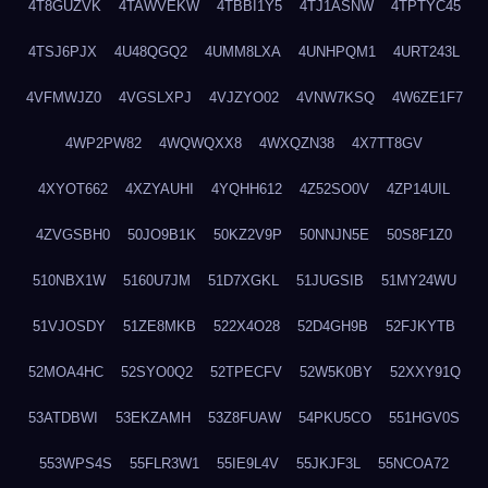
4T8GUZVK
4TAWVEKW
4TBBI1Y5
4TJ1ASNW
4TPTYC45
4TSJ6PJX
4U48QGQ2
4UMM8LXA
4UNHPQM1
4URT243L
4VFMWJZ0
4VGSLXPJ
4VJZYO02
4VNW7KSQ
4W6ZE1F7
4WP2PW82
4WQWQXX8
4WXQZN38
4X7TT8GV
4XYOT662
4XZYAUHI
4YQHH612
4Z52SO0V
4ZP14UIL
4ZVGSBH0
50JO9B1K
50KZ2V9P
50NNJN5E
50S8F1Z0
510NBX1W
5160U7JM
51D7XGKL
51JUGSIB
51MY24WU
51VJOSDY
51ZE8MKB
522X4O28
52D4GH9B
52FJKYTB
52MOA4HC
52SYO0Q2
52TPECFV
52W5K0BY
52XXY91Q
53ATDBWI
53EKZAMH
53Z8FUAW
54PKU5CO
551HGV0S
553WPS4S
55FLR3W1
55IE9L4V
55JKJF3L
55NCOA72