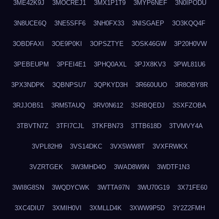
3ME42K9J
3MOCREJ1
3MX1P1T9
3MYP6NEF
3N0IPODU
3N8UCE6Q
3NE5SFF6
3NH0FX33
3NISGAEP
3O3KQQ4F
3OBDFAXI
3OE9P0KI
3OPSZTYE
3OSK46GW
3P20H0VW
3PEBEUPM
3PFEI4E1
3PHQ0AXL
3PJX8KV3
3PWL81U6
3PX3NDPK
3QBNPSU7
3QPKYD3H
3R660UUO
3R8OBY8R
3RJJOB51
3RM5TAUQ
3RV0N612
3SRBQEDJ
3SXFZOBA
3TBVTN7Z
3TFI7CJL
3TKFBN73
3TTB618D
3TVMVY4A
3VPL82H9
3VS14DKC
3VX5WW8T
3VXFRWKX
3VZRTGEK
3W3MHD4O
3WAD8W9N
3WDTF1N3
3WI8G8SN
3WQDYCWK
3WTTA97N
3WU70G19
3X71FE60
3XC4DIU7
3XMIH0VI
3XMLLD4K
3XWW9P5D
3Y2Z2FMH