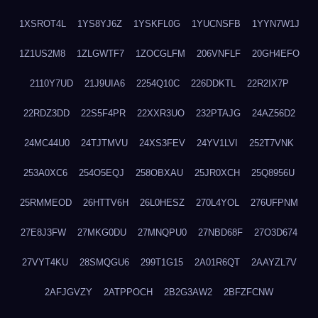
1XSROT4L
1YS8YJ6Z
1YSKFL0G
1YUCNSFB
1YYN7W1J
1Z1US2M8
1ZLGWTF7
1ZOCGLFM
206VNFLF
20GH4EFO
2110Y7UD
21J9UIA6
2254Q10C
226DDKTL
22R2IX7P
22RDZ3DD
22S5F4PR
22XXR3UO
232PTAJG
24AZ56D2
24MC44U0
24TJTMVU
24XS3FEV
24YV1LVI
252T7VNK
253A0XC6
254O5EQJ
258OBXAU
25JR0XCH
25Q8956U
25RMMEOD
26HTTV6H
26L0HESZ
270L4YOL
276UFPNM
27E8J3FW
27MKG0DU
27MNQPU0
27NBD68F
27O3D674
27VYT4KU
28SMQGU6
299T1G15
2A01R6QT
2AAYZL7V
2AFJGVZY
2ATPPOCH
2B2G3AW2
2BFZFCNW