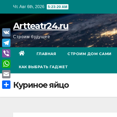
Перейти
Чт. Авг 6th, 2026
5:23:21 AM
к
содержанию
Artteatr24.ru
Строим будущее
V
K
T
ГЛАВНАЯ
СТРОИМ ДОМ САМИ
e
V
КАК ВЫБРАТЬ ГАДЖЕТ
l
i
W
e
b
h
E
Куриное яйцо
g
e
a
m
r
О
r
t
a
a
т
s
i
m
п
A
l