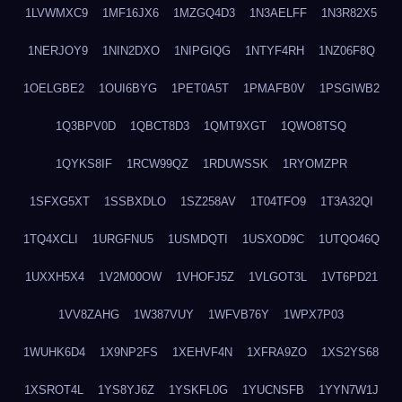
1LVWMXC9
1MF16JX6
1MZGQ4D3
1N3AELFF
1N3R82X5
1NERJOY9
1NIN2DXO
1NIPGIQG
1NTYF4RH
1NZ06F8Q
1OELGBE2
1OUI6BYG
1PET0A5T
1PMAFB0V
1PSGIWB2
1Q3BPV0D
1QBCT8D3
1QMT9XGT
1QWO8TSQ
1QYKS8IF
1RCW99QZ
1RDUWSSK
1RYOMZPR
1SFXG5XT
1SSBXDLO
1SZ258AV
1T04TFO9
1T3A32QI
1TQ4XCLI
1URGFNU5
1USMDQTI
1USXOD9C
1UTQO46Q
1UXXH5X4
1V2M00OW
1VHOFJ5Z
1VLGOT3L
1VT6PD21
1VV8ZAHG
1W387VUY
1WFVB76Y
1WPX7P03
1WUHK6D4
1X9NP2FS
1XEHVF4N
1XFRA9ZO
1XS2YS68
1XSROT4L
1YS8YJ6Z
1YSKFL0G
1YUCNSFB
1YYN7W1J