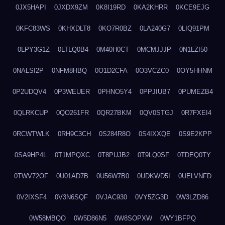
0JX5HAPI
0JXDX9ZM
0K8I19RD
0KA2KHRR
0KCE9EJG
0KFC83WS
0KHXDLT8
0KO7R0BZ
0LA240G7
0LIQ91PM
0LPY3G1Z
0LTLQ0B4
0M40H0CT
0MCMJJJP
0N1LZI50
0NALSI2P
0NFM8HBQ
0O1D2CFA
0O3VCZC0
0OY5HHNM
0P2UDQV4
0P3WEUER
0PHNO5Y4
0PPJIUB7
0PUMEZB4
0QLRKCUP
0QO261FR
0QR27BKM
0QV0STGJ
0R7FXEI4
0RCWTWLK
0RH9C3CH
0S284R8O
0S4IXXQE
0S9E2KPP
0SA9HP4L
0T1MPQXC
0T8PUJB2
0T9LQ0SF
0TDEQ0TY
0TWV72OF
0U01AD7B
0U56W7B0
0UDKWD5I
0UELVNFD
0V2IXSF4
0V3N6SQF
0VJAC930
0VY5ZG3D
0W3LZD86
0W58MBQO
0W5D86N5
0W8SOPXW
0WY1BFPQ