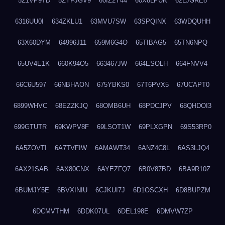
5Z1VP9TD
5ZYFJGV9
60IZ2Y44
60X8LPUK
62LJGRE8
6316UU0I
634ZKLU1
63MVU7SW
63SPQINX
63WDQUHH
63X60DYM
64996J11
659M6G4O
65TIBAG5
65TN6NPQ
65UV4E1K
660K94O5
663467JW
664ESOLH
664FNVV4
66C6U597
66NBHAON
675YBKS0
67T6PVX5
67UCAPT0
6899WHVC
68EZZKJQ
68OMB6UH
68PDCJPV
68QHDOI3
699GTUTR
69KWPV8F
69LSOT1W
69PLXGPN
69S53RP0
6A5ZOVTI
6A7TVFIW
6AMAWT34
6ANZ4C8L
6AS3LJQ4
6AX21SAB
6AX80CNX
6AYEZFQ7
6B0V87BD
6BA9R10Z
6BUMJY5E
6BVXINIU
6CJKUI7J
6D1OSCXH
6D8BUPZM
6DCMVTHM
6DDK07UL
6DEL198E
6DMVW7ZP