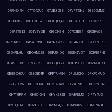
06VLOMOD
0755T7I3
077IRTEG
07ASX5QF
07BDB1DD
07FH6X4N
07TQ4ZU9
07UES9ES
07VPTDH1
08B99MM7
08DIX912
08EH3GS2
08EKQPQ9
08G6A3PD
08HJRZKG
08R2TE13
091V6YQE
0959345H
097C3BE4
09DI9AQ2
09RKK0JO
0A54G2WE
0A7RXWXI
0AG4NTTC
0AYXMFKC
0BO4RLHU
0BOHM258
0BPJ04DK
0BSHJVOT
0C9RGFN6
0CA5T1U9
0CMYI0KC
0D38QEGH
0DCJSPJ1
0DZMHHX1
0E9GCHCU
0EZ05K4R
0FFYUM84
0FLIL6GQ
0FXF2MUD
0G363XJW
0GI31E0A
0GJSAH4M
0GRH7XSL
0H17NT32
0H7Y9RRM
0H9OI0N1
0HYK5SEI
0IA5RSJ3
0IF4Y4UQ
0IM5QCNL
0IUZL33Y
0J6YMSQ9
0JAWX05J
0JMG9NJH