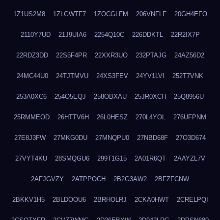
1Z1US2M8
1ZLGWTF7
1ZOCGLFM
206VNFLF
20GH4EFO
2110Y7UD
21J9UIA6
2254Q10C
226DDKTL
22R2IX7P
22RDZ3DD
22S5F4PR
22XXR3UO
232PTAJG
24AZ56D2
24MC44U0
24TJTMVU
24XS3FEV
24YV1LVI
252T7VNK
253A0XC6
254O5EQJ
258OBXAU
25JR0XCH
25Q8956U
25RMMEOD
26HTTV6H
26L0HESZ
270L4YOL
276UFPNM
27E8J3FW
27MKG0DU
27MNQPU0
27NBD68F
27O3D674
27VYT4KU
28SMQGU6
299T1G15
2A01R6QT
2AAYZL7V
2AFJGVZY
2ATPPOCH
2B2G3AW2
2BFZFCNW
2BKKV1H5
2BLDOOU6
2BRHOLRJ
2CKA0HWT
2CRELPQI