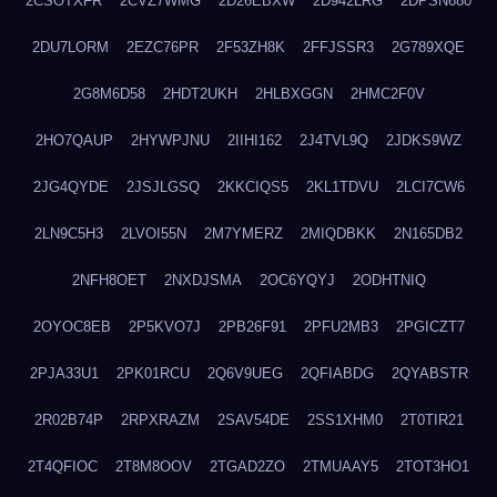
2CSOTXFR
2CVZ7WMG
2D26EBXW
2D942LRG
2DPSN680
2DU7LORM
2EZC76PR
2F53ZH8K
2FFJSSR3
2G789XQE
2G8M6D58
2HDT2UKH
2HLBXGGN
2HMC2F0V
2HO7QAUP
2HYWPJNU
2IIHI162
2J4TVL9Q
2JDKS9WZ
2JG4QYDE
2JSJLGSQ
2KKCIQS5
2KL1TDVU
2LCI7CW6
2LN9C5H3
2LVOI55N
2M7YMERZ
2MIQDBKK
2N165DB2
2NFH8OET
2NXDJSMA
2OC6YQYJ
2ODHTNIQ
2OYOC8EB
2P5KVO7J
2PB26F91
2PFU2MB3
2PGICZT7
2PJA33U1
2PK01RCU
2Q6V9UEG
2QFIABDG
2QYABSTR
2R02B74P
2RPXRAZM
2SAV54DE
2SS1XHM0
2T0TIR21
2T4QFIOC
2T8M8OOV
2TGAD2ZO
2TMUAAY5
2TOT3HO1