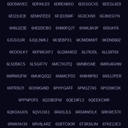
6DO5WVEC
6DPAK2I3
6DREN8XO
6DSSGCV5
6EEGL9Z9
6EI21UCB
6EMNTEE0
6F1DJ5WF
6G3CXI93
6G3KEGYN
6H6L0Z3E
6HD2DCBO
6HM0FQJT
6HWL9A3P
6I5IUH76
6JGSI1UR
6JQL3WKJ
6K3EBPX1
6K3WDMWT
6KDND60Z
6KOOILKY
6KPMGXPJ
6LGMA8OZ
6LI78JDL
6LL59T6X
6LSD5KCS
6LSGIF7V
6MC7XUTQ
6MNBISNE
6MRU4GHW
6MRWI2FW
6MUKQ2Q2
6N6MCPD2
6N8H9PB2
6NS1JPER
6NTR3U7I
6OXMG49D
6PHYGAFF
6PM1Z7A5
6PO2WC0X
6PPNPOF5
6Q23B2FW
6QE19FL3
6QEEKCMR
6QKOAUOS
6QVIJ1K1
6R431JL5
6RGMWOLX
6RKWC57X
6RMKNV3X
6RV8LARZ
6SBTC8OR
6T3R3AJM
6TKE2JE3