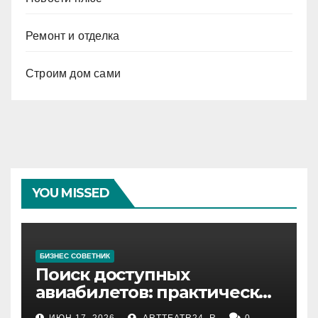
Ремонт и отделка
Строим дом сами
YOU MISSED
БИЗНЕС СОВЕТНИК
Поиск доступных
авиабилетов: практические
рекомендации
ИЮН 17, 2026
ARTTEATR24_R
0