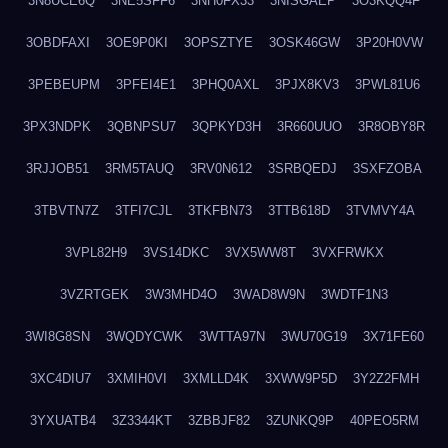
3N8UCE6Q
3NE5SFF6
3NH0FX33
3NISGAEP
3O3KQQ4F
3OBDFAXI
3OE9P0KI
3OPSZTYE
3OSK46GW
3P20H0VW
3PEBEUPM
3PFEI4E1
3PHQ0AXL
3PJX8KV3
3PWL81U6
3PX3NDPK
3QBNPSU7
3QPKYD3H
3R660UUO
3R8OBY8R
3RJJOB51
3RM5TAUQ
3RV0N612
3SRBQEDJ
3SXFZOBA
3TBVTN7Z
3TFI7CJL
3TKFBN73
3TTB618D
3TVMVY4A
3VPL82H9
3VS14DKC
3VX5WW8T
3VXFRWKX
3VZRTGEK
3W3MHD4O
3WAD8W9N
3WDTF1N3
3WI8G8SN
3WQDYCWK
3WTTA97N
3WU70G19
3X71FE60
3XC4DIU7
3XMIH0VI
3XMLLD4K
3XWW9P5D
3Y2Z2FMH
3YXUATB4
3Z3344KT
3ZBBJF82
3ZUNKQ9P
40PEO5RM