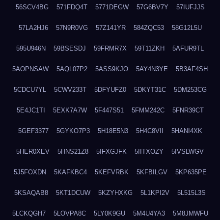
56SCV4BG
571FDQ4T
5771DEGW
57G6BV7Y
57IUFJJS
57LA2HJ6
57N9R0VG
57Z141YR
584ZQC53
58G12L5U
595U946N
59BSESDJ
59FRMR7X
59T11ZKH
5AFUR9TL
5AOPNSAW
5AQL07P2
5ASS9KJO
5AY4N3YE
5B3AF4SH
5CDCU7YL
5CWV233T
5DFYUFZ0
5DKYT31C
5DM253CG
5E4JC1TI
5EXK7A7W
5F447S51
5FMM242C
5FNR39CT
5GEF3377
5GYKO7P3
5H18E5N3
5H4C8VII
5HANI4XK
5HER0XEV
5HNS21Z8
5IFXGJFK
5IITXOZY
5IVSLWGV
5J5FOXDN
5KAFKBC4
5KEFVRBK
5KFBILGV
5KP635PE
5KSAQAB8
5KT1DCUW
5KZYHXKG
5L1KPI2V
5L515L3S
5LCKQGH7
5LOVPA8C
5LY0K9GU
5M4U4YA3
5M8JMWFU