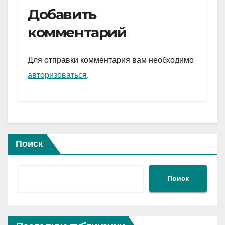
e
er
at
ail
р
Добавить
gr
s
а
комментарий
a
A
в
m
p
и
Для отправки комментария вам необходимо
p
ть
авторизоваться
.
Поиск
Поиск