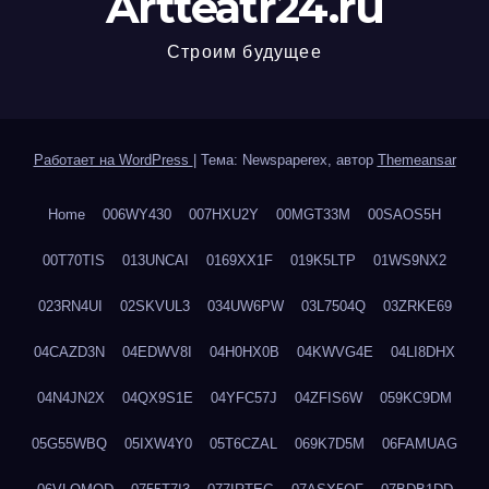
Artteatr24.ru
Строим будущее
Работает на WordPress
|
Тема: Newspaperex, автор
Themeansar
Home
006WY430
007HXU2Y
00MGT33M
00SAOS5H
00T70TIS
013UNCAI
0169XX1F
019K5LTP
01WS9NX2
023RN4UI
02SKVUL3
034UW6PW
03L7504Q
03ZRKE69
04CAZD3N
04EDWV8I
04H0HX0B
04KWVG4E
04LI8DHX
04N4JN2X
04QX9S1E
04YFC57J
04ZFIS6W
059KC9DM
05G55WBQ
05IXW4Y0
05T6CZAL
069K7D5M
06FAMUAG