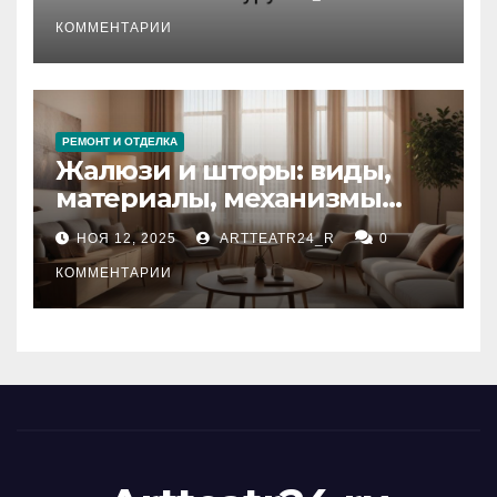
стихийных бедствий на
тезауруса
КОММЕНТАРИИ
РЕМОНТ И ОТДЕЛКА
Жалюзи и шторы: виды,
материалы, механизмы
управления и уход
НОЯ 12, 2025
ARTTEATR24_R
0
КОММЕНТАРИИ