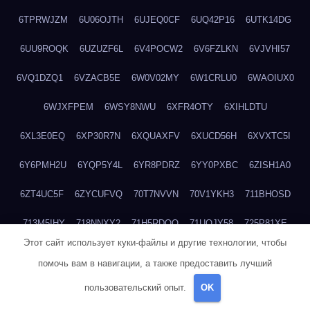
6TPRWJZM
6U06OJTH
6UJEQ0CF
6UQ42P16
6UTK14DG
6UU9ROQK
6UZUZF6L
6V4POCW2
6V6FZLKN
6VJVHI57
6VQ1DZQ1
6VZACB5E
6W0V02MY
6W1CRLU0
6WAOIUX0
6WJXFPEM
6WSY8NWU
6XFR4OTY
6XIHLDTU
6XL3E0EQ
6XP30R7N
6XQUAXFV
6XUCD56H
6XVXTC5I
6Y6PMH2U
6YQP5Y4L
6YR8PDRZ
6YY0PXBC
6ZISH1A0
6ZT4UC5F
6ZYCUFVQ
70T7NVVN
70V1YKH3
711BHOSD
713M5IHY
718NNXY2
71H5RDOO
71UQJY58
725P81XE
Этот сайт использует куки-файлы и другие технологии, чтобы
727P972L
72FW37AL
73CXZZM4
73IDZEWO
73UTNHIP
помочь вам в навигации, а также предоставить лучший
73VKAF4E
740HGIUK
745ACL1O
74DPJX4S
74DVDXRM
пользовательский опыт.
OK