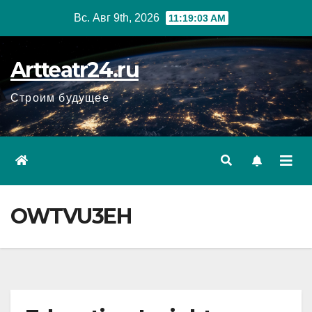
Перейти
Вс. Авг 9th, 2026
11:19:04 AM
к
содержанию
Artteatr24.ru
Строим будущее
OWTVU3EH