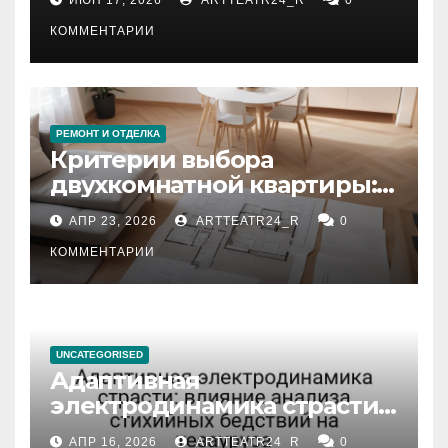
КОММЕНТАРИИ
РЕМОНТ И ОТДЕЛКА
Критерии выбора
двухкомнатной квартиры:
планировка, площадь,
АПР 23, 2026
ARTTEATR24_R
0
состояние и документация
КОММЕНТАРИИ
UNCATEGORISED
Адаптивная
электродинамика страсти:
влияние анализа
АПР 16, 2026
ARTTEATR24_R
0