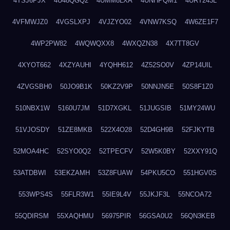
4TSJ6PJX
4U48QGQ2
4UMM8LXA
4UNHPQM1
4URT243L
4VFMWJZ0
4VGSLXPJ
4VJZYO02
4VNW7KSQ
4W6ZE1F7
4WP2PW82
4WQWQXX8
4WXQZN38
4X7TT8GV
4XYOT662
4XZYAUHI
4YQHH612
4Z52SO0V
4ZP14UIL
4ZVGSBH0
50JO9B1K
50KZ2V9P
50NNJN5E
50S8F1Z0
510NBX1W
5160U7JM
51D7XGKL
51JUGSIB
51MY24WU
51VJOSDY
51ZE8MKB
522X4O28
52D4GH9B
52FJKYTB
52MOA4HC
52SYO0Q2
52TPECFV
52W5K0BY
52XXY91Q
53ATDBWI
53EKZAMH
53Z8FUAW
54PKU5CO
551HGV0S
553WPS4S
55FLR3W1
55IE9L4V
55JKJF3L
55NCOA72
55QDIRSM
55XAQHMU
56975PIR
56GSA0U2
56QN3KEB