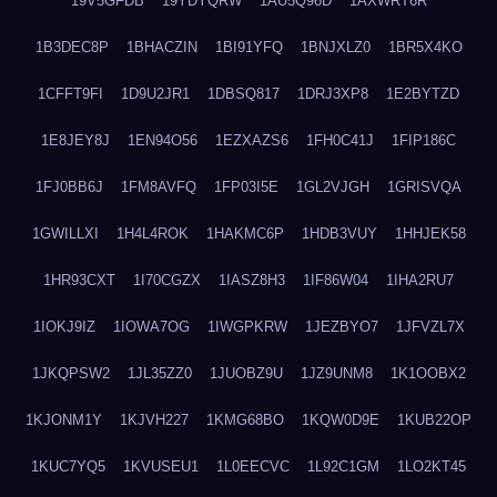
19V5GFDB
19YDYQRW
1AU5Q96D
1AXWRT6R
1B3DEC8P
1BHACZIN
1BI91YFQ
1BNJXLZ0
1BR5X4KO
1CFFT9FI
1D9U2JR1
1DBSQ817
1DRJ3XP8
1E2BYTZD
1E8JEY8J
1EN94O56
1EZXAZS6
1FH0C41J
1FIP186C
1FJ0BB6J
1FM8AVFQ
1FP03I5E
1GL2VJGH
1GRISVQA
1GWILLXI
1H4L4ROK
1HAKMC6P
1HDB3VUY
1HHJEK58
1HR93CXT
1I70CGZX
1IASZ8H3
1IF86W04
1IHA2RU7
1IOKJ9IZ
1IOWA7OG
1IWGPKRW
1JEZBYO7
1JFVZL7X
1JKQPSW2
1JL35ZZ0
1JUOBZ9U
1JZ9UNM8
1K1OOBX2
1KJONM1Y
1KJVH227
1KMG68BO
1KQW0D9E
1KUB22OP
1KUC7YQ5
1KVUSEU1
1L0EECVC
1L92C1GM
1LO2KT45