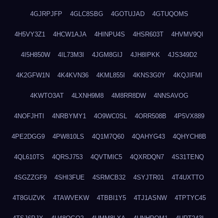
4GJRPJFP
4GLC8SBG
4GOTUJAD
4GTUQOMS
4H5VY3Z1
4HCW1AJA
4HINPU4S
4HSR603T
4HVMV9QI
4I5H850W
4IL73M3I
4JGM8GIJ
4JH8IPKK
4JS349D2
4K2GFW1N
4K4KVN36
4KML855I
4KNS3G0Y
4KQJIFMI
4KWTO3AT
4LXNH9M8
4M8RR8DW
4NNSAVOG
4NOFJHTI
4NRBYMY1
4O9WC0SL
4ORR508B
4P5VX889
4PE2DGG9
4PW810LS
4Q1M7Q60
4QAHYG43
4QHYCH8B
4QL610TS
4QRSJ753
4QVTMIC5
4QXRDQN7
4S31TENQ
4SGZZGF9
4SHI3FUE
4SRMCB32
4SYJTR01
4T4UXTTO
4T8GUZVK
4TAWVEKW
4TBBI1Y5
4TJ1ASNW
4TPTYC45