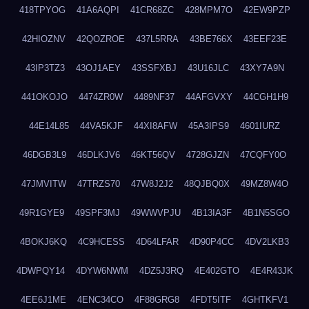
418TPYOG
41A6AQPI
41CR68ZC
428MPM7O
42EW9PZP
42HIOZNV
42QOZROE
437L5RRA
43BE766X
43EEF23E
43IP3TZ3
43OJ1AEY
43SSFXBJ
43U16JLC
43XY7A9N
441OKOJO
4474ZR0W
4489NF37
44AFGVXY
44CGH1H9
44E14L85
44VA5KJF
44XI8AFW
45A3IPS9
4601IURZ
46DGB3L9
46DLKJV6
46KT56QV
4728GJZN
47CQFY0O
47JMVITW
47TRZS70
47W8J2J2
48QJBQ0X
49MZ8W4O
49R1GYE9
49SPF3MJ
49WWVPJU
4B13IA3F
4B1N5SGO
4BOKJ6KQ
4C9HCESS
4D64LFAR
4D90P4CC
4DV2LKB3
4DWPQY14
4DYW6NWM
4DZ5J3RQ
4E402GTO
4E4R43JK
4EE6J1ME
4ENC34CO
4F88GRG8
4FDT5ITF
4GHTKFV1