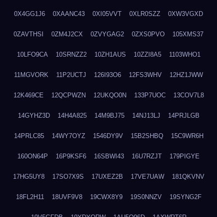
0X4GG1J6
0XAANC43
0XI05VVT
0XLR0SZZ
0XW3VGXD
0ZAVTHSI
0ZM4J2CX
0ZVYGAG2
0ZXS0PVO
105XMS37
10LFO9CA
10SRNZZ2
10ZH1AUS
10ZZI8A5
1103WHO1
11MGVORK
11P2UCTJ
126I93O6
12FS3WHV
12HZ1JWW
12K469CE
12QCPWZN
12UKQO0N
133P7UOC
13COV7L8
14GYHZ3D
14H4A825
14M9BJ75
14NJ13LJ
14PRJLGB
14PRLC85
14WY7OYZ
1546DY9V
15B2SHBQ
15C9WR6H
160ON64P
16P9KSF6
16SBWI43
16U7RZJT
179PIGYE
17HG5UY8
17SO7X9S
17UXEZ2B
17VE7UAW
181QKVNV
18FL2H11
18UVF9V8
19CWX8Y9
19S0NNZV
19SYNG2F