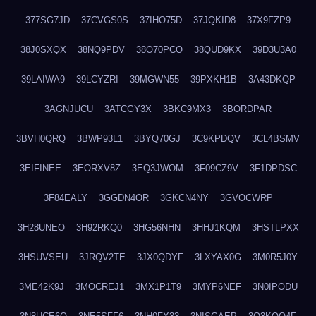
377SG7JD
37CVGS0S
37IHO75D
37JQKID8
37X9FZP9
38J0SXQX
38NQ9PDV
38O70PCO
38QUD9KX
39D3U3A0
39LAIWA9
39LCYZRI
39MGWN55
39PXKH1B
3A43DKQP
3AGNJUCU
3ATCGY3X
3BKC9MX3
3BORDPAR
3BVH0QRQ
3BWP93L1
3BYQ70GJ
3C9KPDQV
3CL4BSMV
3EIFINEE
3EORXV8Z
3EQ3JWOM
3F09CZ9V
3F1DPDSC
3F84EALY
3GGDN4OR
3GKCN4NY
3GVOCWRP
3H28UNEO
3H92RKQ0
3HG56NHN
3HHJ1KQM
3HSTLPXX
3HSUVSEU
3JRQV2TE
3JX0QDYF
3LXYAX0G
3M0R5J0Y
3ME42K9J
3MOCREJ1
3MX1P1T9
3MYP6NEF
3N0IPODU