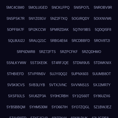
5MC4C6M0
5MOLUGED
5NCKLFPQ
5NI5PO7L
5NROBV9R
5NSPSK7R
5NYZ03GV
5NZ2F7XQ
5OGIRQDY
5OIXNVW6
5OPF8A7F
5PI2KCCW
5PMRZDAK
5Q7NY9BS
5QDQI5F8
5QL8UU2J
5RALQ21C
5RBG4E64
5RCDBBFD
5ROV8T2I
5RP6DWR8
5RZ72FTS
5RZPCFKF
5RZQDHMO
5SNLKYWW
5ST3XE0K
5T4RFJQE
5TDWI9U5
5TDWKNIX
5THBIEFD
5TVPRN5V
5UJY0QQ2
5UPNX603
5UUMB8OT
5V5K9CVS
5VB3LIYB
5VTXJVNC
5VVNNS1S
5XJ2MR7Y
5XSF9JLS
5XU6ZP3A
5Y0HCRBH
5Y1QS60T
5Y86UZX6
5YB5BBQM
5YHM530M
5YO667IH
5YO7ZQGL
5Z1BWJEZ