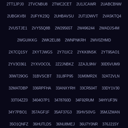
2TT1JPJ0
2TVCNBU8
2TWC2CET
2U1JCAWR
2UABCBNW
2UBGKVBI
2UFYK23Q
2UHBAVSU
2UT1DWVT
2VA5KTQ4
2VUSTJE1
2VY55Q8B
2W29565T
2W496244
2WADJS4M
2WGUIKKG
2WK2EL88
2WNPNKRH
2WV0ZHMD
2X7CQ1SY
2XYTJWGS
2Y7I1IC2
2YKK8NSK
2YT95AO1
2YV3O361
2YXVOCOL
2Z2JNBKZ
2ZAJL9NV
30D5VUM9
30W729OG
31BVSCBT
31L8FP95
31M0MR2X
32AT2VLN
32MATDBP
336RPFHA
33ANXYRH
33CR504T
33DY1V30
33T04ZZ0
3404O7P1
3478760D
34F92RUM
34HYUF3N
34Y7PBO1
357AGF1F
35AF37G3
35HVS0VG
35MJZMAN
35O1QNFZ
36HUTLDS
36NU8MEJ
36U7Y0NR
376J215Y