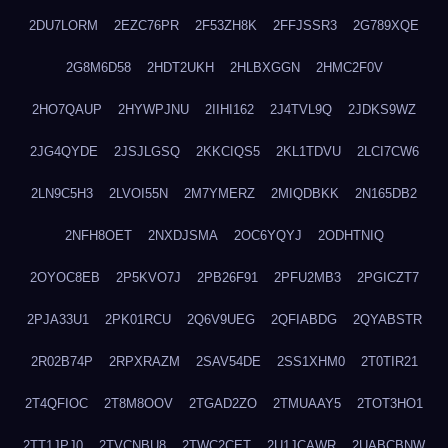
2DU7LORM
2EZC76PR
2F53ZH8K
2FFJSSR3
2G789XQE
2G8M6D58
2HDT2UKH
2HLBXGGN
2HMC2F0V
2HO7QAUP
2HYWPJNU
2IIHI162
2J4TVL9Q
2JDKS9WZ
2JG4QYDE
2JSJLGSQ
2KKCIQS5
2KL1TDVU
2LCI7CW6
2LN9C5H3
2LVOI55N
2M7YMERZ
2MIQDBKK
2N165DB2
2NFH8OET
2NXDJSMA
2OC6YQYJ
2ODHTNIQ
2OYOC8EB
2P5KVO7J
2PB26F91
2PFU2MB3
2PGICZT7
2PJA33U1
2PK01RCU
2Q6V9UEG
2QFIABDG
2QYABSTR
2R02B74P
2RPXRAZM
2SAV54DE
2SS1XHM0
2T0TIR21
2T4QFIOC
2T8M8OOV
2TGAD2ZO
2TMUAAY5
2TOT3HO1
2TT1JPJ0
2TVCNBU8
2TWC2CET
2U1JCAWR
2UABCBNW