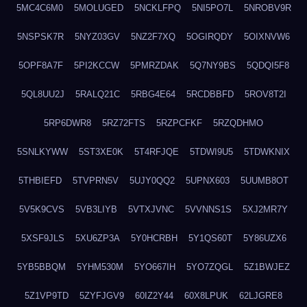
5MC4C6M0
5MOLUGED
5NCKLFPQ
5NI5PO7L
5NROBV9R
5NSPSK7R
5NYZ03GV
5NZ2F7XQ
5OGIRQDY
5OIXNVW6
5OPF8A7F
5PI2KCCW
5PMRZDAK
5Q7NY9BS
5QDQI5F8
5QL8UU2J
5RALQ21C
5RBG4E64
5RCDBBFD
5ROV8T2I
5RP6DWR8
5RZ72FTS
5RZPCFKF
5RZQDHMO
5SNLKYWW
5ST3XE0K
5T4RFJQE
5TDWI9U5
5TDWKNIX
5THBIEFD
5TVPRN5V
5UJY0QQ2
5UPNX603
5UUMB8OT
5V5K9CVS
5VB3LIYB
5VTXJVNC
5VVNNS1S
5XJ2MR7Y
5XSF9JLS
5XU6ZP3A
5Y0HCRBH
5Y1QS60T
5Y86UZX6
5YB5BBQM
5YHM530M
5YO667IH
5YO7ZQGL
5Z1BWJEZ
5Z1VP9TD
5ZYFJGV9
60IZ2Y44
60X8LPUK
62LJGRE8