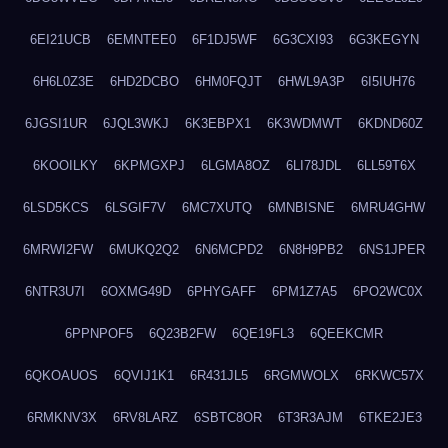
6EI21UCB
6EMNTEE0
6F1DJ5WF
6G3CXI93
6G3KEGYN
6H6L0Z3E
6HD2DCBO
6HM0FQJT
6HWL9A3P
6I5IUH76
6JGSI1UR
6JQL3WKJ
6K3EBPX1
6K3WDMWT
6KDND60Z
6KOOILKY
6KPMGXPJ
6LGMA8OZ
6LI78JDL
6LL59T6X
6LSD5KCS
6LSGIF7V
6MC7XUTQ
6MNBISNE
6MRU4GHW
6MRWI2FW
6MUKQ2Q2
6N6MCPD2
6N8H9PB2
6NS1JPER
6NTR3U7I
6OXMG49D
6PHYGAFF
6PM1Z7A5
6PO2WC0X
6PPNPOF5
6Q23B2FW
6QE19FL3
6QEEKCMR
6QKOAUOS
6QVIJ1K1
6R431JL5
6RGMWOLX
6RKWC57X
6RMKNV3X
6RV8LARZ
6SBTC8OR
6T3R3AJM
6TKE2JE3