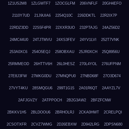
1Z1US2M8
1ZLGWTF7
1ZOCGLFM
206VNFLF
20GH4EFO
2110Y7UD
21J9UIA6
2254Q10C
226DDKTL
22R2IX7P
22RDZ3DD
22S5F4PR
22XXR3UO
232PTAJG
24AZ56D2
24MC44U0
24TJTMVU
24XS3FEV
24YV1LVI
252T7VNK
253A0XC6
254O5EQJ
258OBXAU
25JR0XCH
25Q8956U
25RMMEOD
26HTTV6H
26L0HESZ
270L4YOL
276UFPNM
27E8J3FW
27MKG0DU
27MNQPU0
27NBD68F
27O3D674
27VYT4KU
28SMQGU6
299T1G15
2A01R6QT
2AAYZL7V
2AFJGVZY
2ATPPOCH
2B2G3AW2
2BFZFCNW
2BKKV1H5
2BLDOOU6
2BRHOLRJ
2CKA0HWT
2CRELPQI
2CSOTXFR
2CVZ7WMG
2D26EBXW
2D942LRG
2DPSN680