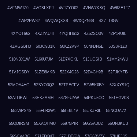
4VFMWJZ0
4VGSLXPJ
4VJZYO02
4VNW7KSQ
4W6ZE1F7
4WP2PW82
4WQWQXX8
4WXQZN38
4X7TT8GV
4XYOT662
4XZYAUHI
4YQHH612
4Z52SO0V
4ZP14UIL
4ZVGSBH0
50JO9B1K
50KZ2V9P
50NNJN5E
50S8F1Z0
510NBX1W
5160U7JM
51D7XGKL
51JUGSIB
51MY24WU
51VJOSDY
51ZE8MKB
522X4O28
52D4GH9B
52FJKYTB
52MOA4HC
52SYO0Q2
52TPECFV
52W5K0BY
52XXY91Q
53ATDBWI
53EKZAMH
53Z8FUAW
54PKU5CO
551HGV0S
553WPS4S
55FLR3W1
55IE9L4V
55JKJF3L
55NCOA72
55QDIRSM
55XAQHMU
56975PIR
56GSA0U2
56QN3KEB
56SCV4BG
571FDQ4T
5771DEGW
57G6BV7Y
57IUFJJS