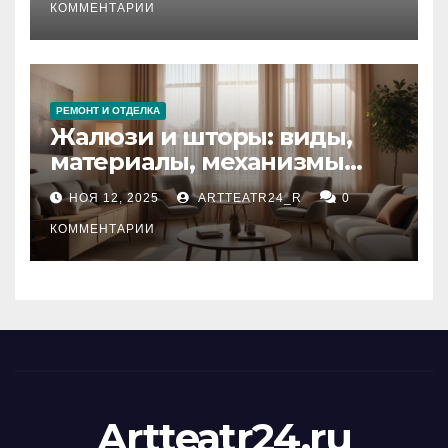
тезауруса
КОММЕНТАРИИ
РЕМОНТ И ОТДЕЛКА
Жалюзи и шторы: виды,
материалы, механизмы
управления и уход
НОЯ 12, 2025
ARTTEATR24_R
0
КОММЕНТАРИИ
Artteatr24.ru