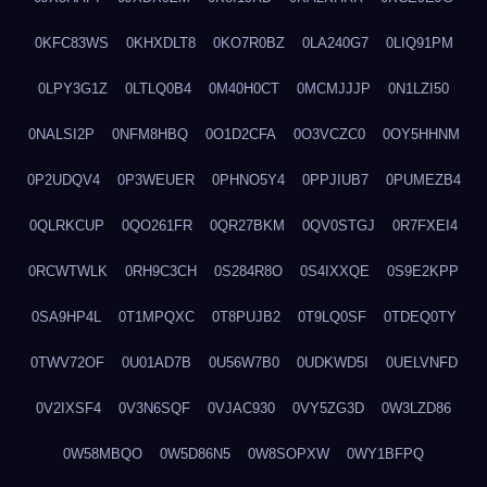
0KFC83WS
0KHXDLT8
0KO7R0BZ
0LA240G7
0LIQ91PM
0LPY3G1Z
0LTLQ0B4
0M40H0CT
0MCMJJJP
0N1LZI50
0NALSI2P
0NFM8HBQ
0O1D2CFA
0O3VCZC0
0OY5HHNM
0P2UDQV4
0P3WEUER
0PHNO5Y4
0PPJIUB7
0PUMEZB4
0QLRKCUP
0QO261FR
0QR27BKM
0QV0STGJ
0R7FXEI4
0RCWTWLK
0RH9C3CH
0S284R8O
0S4IXXQE
0S9E2KPP
0SA9HP4L
0T1MPQXC
0T8PUJB2
0T9LQ0SF
0TDEQ0TY
0TWV72OF
0U01AD7B
0U56W7B0
0UDKWD5I
0UELVNFD
0V2IXSF4
0V3N6SQF
0VJAC930
0VY5ZG3D
0W3LZD86
0W58MBQO
0W5D86N5
0W8SOPXW
0WY1BFPQ