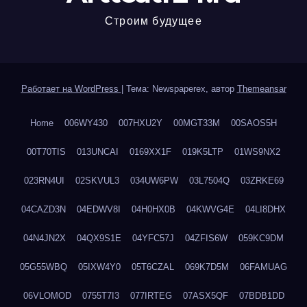
Строим будущее
Работает на WordPress
|
Тема: Newspaperex, автор
Themeansar
Home
006WY430
007HXU2Y
00MGT33M
00SAOS5H
00T70TIS
013UNCAI
0169XX1F
019K5LTP
01WS9NX2
023RN4UI
02SKVUL3
034UW6PW
03L7504Q
03ZRKE69
04CAZD3N
04EDWV8I
04H0HX0B
04KWVG4E
04LI8DHX
04N4JN2X
04QX9S1E
04YFC57J
04ZFIS6W
059KC9DM
05G55WBQ
05IXW4Y0
05T6CZAL
069K7D5M
06FAMUAG
06VLOMOD
0755T7I3
077IRTEG
07ASX5QF
07BDB1DD