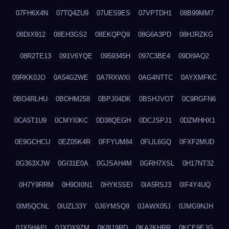
07FH6X4N
07TQ4ZU9
07UES9ES
07VPTDH1
08B99MM7
08DIX912
08EH3GS2
08EKQPQ9
08G6A3PD
08HJRZKG
08R2TE13
091V6YQE
0959345H
097C3BE4
09DI9AQ2
09RKK0JO
0A54G2WE
0A7RXWXI
0AG4NTTC
0AYXMFKC
0BO4RLHU
0BOHM258
0BPJ04DK
0BSHJVOT
0C9RGFN6
0CA5T1U9
0CMYI0KC
0D38QEGH
0DCJSPJ1
0DZMHHX1
0E9GCHCU
0EZ05K4R
0FFYUM84
0FLIL6GQ
0FXF2MUD
0G363XJW
0GI31E0A
0GJSAH4M
0GRH7XSL
0H17NT32
0H7Y9RRM
0H9OI0N1
0HYK5SEI
0IA5RSJ3
0IF4Y4UQ
0IM5QCNL
0IUZL33Y
0J6YMSQ9
0JAWX05J
0JMG9NJH
0JX5HAPI
0JXDX9ZM
0K8I19RD
0KA2KHRR
0KCE9EJG