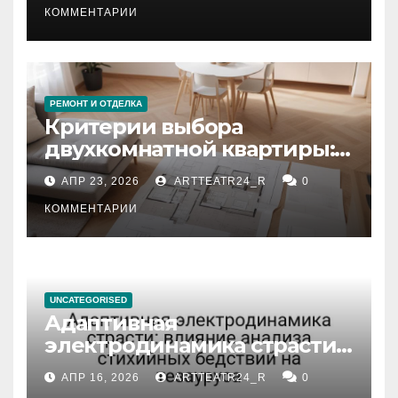
КОММЕНТАРИИ
РЕМОНТ И ОТДЕЛКА
Критерии выбора
двухкомнатной квартиры:
планировка, площадь,
АПР 23, 2026
ARTTEATR24_R
0
состояние и документация
КОММЕНТАРИИ
UNCATEGORISED
Адаптивная
электродинамика страсти:
влияние анализа
АПР 16, 2026
ARTTEATR24_R
0
стихийных бедствий на