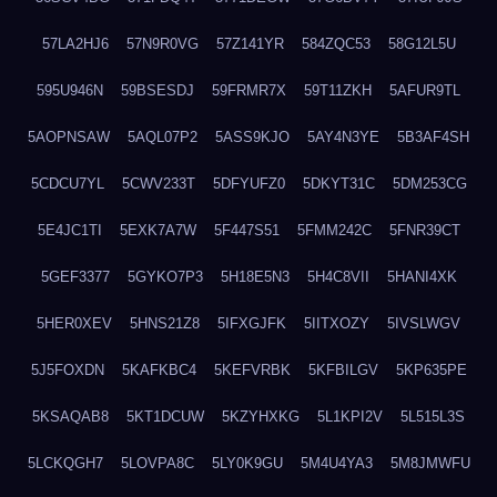
57LA2HJ6
57N9R0VG
57Z141YR
584ZQC53
58G12L5U
595U946N
59BSESDJ
59FRMR7X
59T11ZKH
5AFUR9TL
5AOPNSAW
5AQL07P2
5ASS9KJO
5AY4N3YE
5B3AF4SH
5CDCU7YL
5CWV233T
5DFYUFZ0
5DKYT31C
5DM253CG
5E4JC1TI
5EXK7A7W
5F447S51
5FMM242C
5FNR39CT
5GEF3377
5GYKO7P3
5H18E5N3
5H4C8VII
5HANI4XK
5HER0XEV
5HNS21Z8
5IFXGJFK
5IITXOZY
5IVSLWGV
5J5FOXDN
5KAFKBC4
5KEFVRBK
5KFBILGV
5KP635PE
5KSAQAB8
5KT1DCUW
5KZYHXKG
5L1KPI2V
5L515L3S
5LCKQGH7
5LOVPA8C
5LY0K9GU
5M4U4YA3
5M8JMWFU