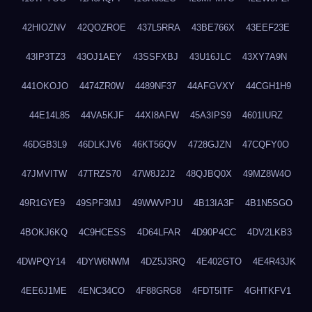
42HIOZNV
42QOZROE
437L5RRA
43BE766X
43EEF23E
43IP3TZ3
43OJ1AEY
43SSFXBJ
43U16JLC
43XY7A9N
441OKOJO
4474ZR0W
4489NF37
44AFGVXY
44CGH1H9
44E14L85
44VA5KJF
44XI8AFW
45A3IPS9
4601IURZ
46DGB3L9
46DLKJV6
46KT56QV
4728GJZN
47CQFY0O
47JMVITW
47TRZS70
47W8J2J2
48QJBQ0X
49MZ8W4O
49R1GYE9
49SPF3MJ
49WWVPJU
4B13IA3F
4B1N5SGO
4BOKJ6KQ
4C9HCESS
4D64LFAR
4D90P4CC
4DV2LKB3
4DWPQY14
4DYW6NWM
4DZ5J3RQ
4E402GTO
4E4R43JK
4EE6J1ME
4ENC34CO
4F88GRG8
4FDT5ITF
4GHTKFV1