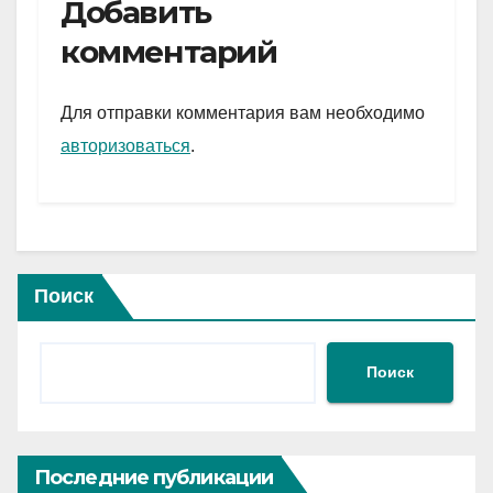
e
er
at
ail
р
Добавить
gr
s
а
комментарий
a
A
в
m
p
и
Для отправки комментария вам необходимо
p
ть
авторизоваться
.
Поиск
Поиск
Последние публикации