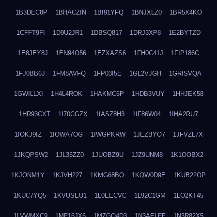
1B3DEC8P
1BHACZIN
1BI91YFQ
1BNJXLZ0
1BR5X4KO
1CFFT9FI
1D9U2JR1
1DBSQ817
1DRJ3XP8
1E2BYTZD
1E8JEY8J
1EN94O56
1EZXAZS6
1FH0C41J
1FIP186C
1FJ0BB6J
1FM8AVFQ
1FP03I5E
1GL2VJGH
1GRISVQA
1GWILLXI
1H4L4ROK
1HAKMC6P
1HDB3VUY
1HHJEK58
1HR93CXT
1I70CGZX
1IASZ8H3
1IF86W04
1IHA2RU7
1IOKJ9IZ
1IOWA7OG
1IWGPKRW
1JEZBYO7
1JFVZL7X
1JKQPSW2
1JL35ZZ0
1JUOBZ9U
1JZ9UNM8
1K1OOBX2
1KJONM1Y
1KJVH227
1KMG68BO
1KQW0D9E
1KUB22OP
1KUC7YQ5
1KVUSEU1
1L0EECVC
1L92C1GM
1LO2KT45
1LVWMXC9
1MF16JX6
1MZGQ4D3
1N3AELFF
1N3R82X5