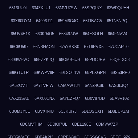
6316UU0I
634ZKLU1
63MVU7SW
63SPQINX
63WDQUHH
63X60DYM
64996J11
659M6G4O
65TIBAG5
65TN6NPQ
65UV4E1K
660K94O5
663467JW
664ESOLH
664FNVV4
66C6U597
66NBHAON
675YBKS0
67T6PVX5
67UCAPT0
6899WHVC
68EZZKJQ
68OMB6UH
68PDCJPV
68QHDOI3
699GTUTR
69KWPV8F
69LSOT1W
69PLXGPN
69S53RP0
6A5ZOVTI
6A7TVFIW
6AMAWT34
6ANZ4C8L
6AS3LJQ4
6AX21SAB
6AX80CNX
6AYEZFQ7
6B0V87BD
6BA9R10Z
6BUMJY5E
6BVXINIU
6CJKUI7J
6D1OSCXH
6D8BUPZM
6DCMVTHM
6DDK07UL
6DEL198E
6DMVW7ZP
6DO5WVEC
6DPAK2I3
6DREN8XO
6DSSGCV5
6EEGL9Z9