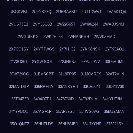
2UBGKVBI
2UFYK23Q
2UHBAVSU
2UT1DWVT
2VA5KTQ4
2VUSTJE1
2VY55Q8B
2W29565T
2W496244
2WADJS4M
2WGUIKKG
2WK2EL88
2WNPNKRH
2WV0ZHMD
2X7CQ1SY
2XYTJWGS
2Y7I1IC2
2YKK8NSK
2YT95AO1
2YV3O361
2YXVOCOL
2Z2JNBKZ
2ZAJL9NV
30D5VUM9
30W729OG
31BVSCBT
31L8FP95
31M0MR2X
32AT2VLN
32MATDBP
336RPFHA
33ANXYRH
33CR504T
33DY1V30
33T04ZZ0
3404O7P1
3478760D
34F92RUM
34HYUF3N
34Y7PBO1
357AGF1F
35AF37G3
35HVS0VG
35MJZMAN
35O1QNFZ
36HUTLDS
36NU8MEJ
36U7Y0NR
376J215Y