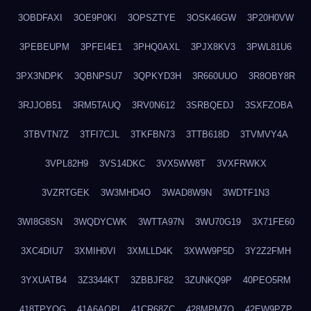
3OBDFAXI
3OE9P0KI
3OPSZTYE
3OSK46GW
3P20H0VW
3PEBEUPM
3PFEI4E1
3PHQ0AXL
3PJX8KV3
3PWL81U6
3PX3NDPK
3QBNPSU7
3QPKYD3H
3R660UUO
3R8OBY8R
3RJJOB51
3RM5TAUQ
3RV0N612
3SRBQEDJ
3SXFZOBA
3TBVTN7Z
3TFI7CJL
3TKFBN73
3TTB618D
3TVMVY4A
3VPL82H9
3VS14DKC
3VX5WW8T
3VXFRWKX
3VZRTGEK
3W3MHD4O
3WAD8W9N
3WDTF1N3
3WI8G8SN
3WQDYCWK
3WTTA97N
3WU70G19
3X71FE60
3XC4DIU7
3XMIH0VI
3XMLLD4K
3XWW9P5D
3Y2Z2FMH
3YXUATB4
3Z3344KT
3ZBBJF82
3ZUNKQ9P
40PEO5RM
418TPYOG
41A6AQPI
41CR68ZC
428MPM7O
42EW9PZP