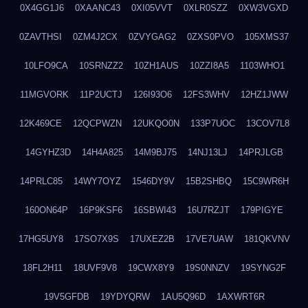
0X4GG1J6
0XAANC43
0XI05VVT
0XLR0SZZ
0XW3VGXD
0ZAVTHSI
0ZM4J2CX
0ZVYGAG2
0ZXS0PVO
105XMS37
10LFO9CA
10SRNZZ2
10ZH1AUS
10ZZI8A5
1103WHO1
11MGVORK
11P2UCTJ
126I93O6
12FS3WHV
12HZ1JWW
12K469CE
12QCPWZN
12UKQO0N
133P7UOC
13COV7L8
14GYHZ3D
14H4A825
14M9BJ75
14NJ13LJ
14PRJLGB
14PRLC85
14WY7OYZ
1546DY9V
15B2SHBQ
15C9WR6H
160ON64P
16P9KSF6
16SBWI43
16U7RZJT
179PIGYE
17HG5UY8
17SO7X9S
17UXEZ2B
17VE7UAW
181QKVNV
18FL2H11
18UVF9V8
19CWX8Y9
19S0NNZV
19SYNG2F
19V5GFDB
19YDYQRW
1AU5Q96D
1AXWRT6R