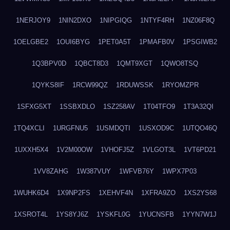
1NERJOY9
1NIN2DXO
1NIPGIQG
1NTYF4RH
1NZ06F8Q
1OELGBE2
1OUI6BYG
1PET0A5T
1PMAFB0V
1PSGIWB2
1Q3BPV0D
1QBCT8D3
1QMT9XGT
1QWO8TSQ
1QYKS8IF
1RCW99QZ
1RDUWSSK
1RYOMZPR
1SFXG5XT
1SSBXDLO
1SZ258AV
1T04TFO9
1T3A32QI
1TQ4XCLI
1URGFNU5
1USMDQTI
1USXOD9C
1UTQO46Q
1UXXH5X4
1V2M00OW
1VHOFJ5Z
1VLGOT3L
1VT6PD21
1VV8ZAHG
1W387VUY
1WFVB76Y
1WPX7P03
1WUHK6D4
1X9NP2FS
1XEHVF4N
1XFRA9ZO
1XS2YS68
1XSROT4L
1YS8YJ6Z
1YSKFL0G
1YUCNSFB
1YYN7W1J