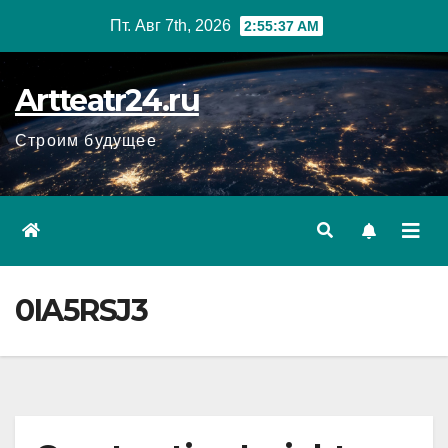
Перейти
Пт. Авг 7th, 2026
2:55:38 AM
к
содержанию
Artteatr24.ru
Строим будущее
0IA5RSJ3