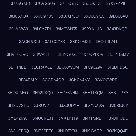
377SG7JD
37CVGS0S
37IHO75D
37JQKID8
37X9FZP9
38J0SXQX
38NQ9PDV
38O70PCO
38QUD9KX
39D3U3A0
39LAIWA9
39LCYZRI
39MGWN55
39PXKH1B
3A43DKQP
3AGNJUCU
3ATCGY3X
3BKC9MX3
3BORDPAR
3BVH0QRQ
3BWP93L1
3BYQ70GJ
3C9KPDQV
3CL4BSMV
3EIFINEE
3EORXV8Z
3EQ3JWOM
3F09CZ9V
3F1DPDSC
3F84EALY
3GGDN4OR
3GKCN4NY
3GVOCWRP
3H28UNEO
3H92RKQ0
3HG56NHN
3HHJ1KQM
3HSTLPXX
3HSUVSEU
3JRQV2TE
3JX0QDYF
3LXYAX0G
3M0R5J0Y
3ME42K9J
3MOCREJ1
3MX1P1T9
3MYP6NEF
3N0IPODU
3N8UCE6Q
3NE5SFF6
3NH0FX33
3NISGAEP
3O3KQQ4F