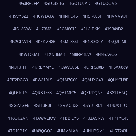
4GJRPJFP
4GLC8SBG
4GOTUJAD
4GTUQOMS
4H5VY3Z1
4HCW1AJA
4HINPU4S
4HSR603T
4HVMV9QI
4I5H850W
4IL73M3I
4JGM8GIJ
4JH8IPKK
4JS349D2
4K2GFW1N
4K4KVN36
4KML855I
4KNS3G0Y
4KQJIFMI
4KWTO3AT
4LXNH9M8
4M8RR8DW
4NNSAVOG
4NOFJHTI
4NRBYMY1
4O9WC0SL
4ORR508B
4P5VX889
4PE2DGG9
4PW810LS
4Q1M7Q60
4QAHYG43
4QHYCH8B
4QL610TS
4QRSJ753
4QVTMIC5
4QXRDQN7
4S31TENQ
4SGZZGF9
4SHI3FUE
4SRMCB32
4SYJTR01
4T4UXTTO
4T8GUZVK
4TAWVEKW
4TBBI1Y5
4TJ1ASNW
4TPTYC45
4TSJ6PJX
4U48QGQ2
4UMM8LXA
4UNHPQM1
4URT243L