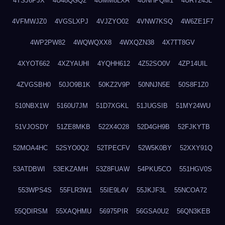
4TSJ6PJX
4U48QGQ2
4UMM8LXA
4UNHPQM1
4URT243L
4VFMWJZ0
4VGSLXPJ
4VJZYO02
4VNW7KSQ
4W6ZE1F7
4WP2PW82
4WQWQXX8
4WXQZN38
4X7TT8GV
4XYOT662
4XZYAUHI
4YQHH612
4Z52SO0V
4ZP14UIL
4ZVGSBH0
50JO9B1K
50KZ2V9P
50NNJN5E
50S8F1Z0
510NBX1W
5160U7JM
51D7XGKL
51JUGSIB
51MY24WU
51VJOSDY
51ZE8MKB
522X4O28
52D4GH9B
52FJKYTB
52MOA4HC
52SYO0Q2
52TPECFV
52W5K0BY
52XXY91Q
53ATDBWI
53EKZAMH
53Z8FUAW
54PKU5CO
551HGV0S
553WPS4S
55FLR3W1
55IE9L4V
55JKJF3L
55NCOA72
55QDIRSM
55XAQHMU
56975PIR
56GSA0U2
56QN3KEB