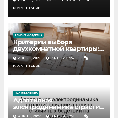
КОММЕНТАРИИ
РЕМОНТ И ОТДЕЛКА
Критерии выбора
двухкомнатной квартиры:
планировка, площадь,
АПР 23, 2026
ARTTEATR24_R
0
состояние и документация
КОММЕНТАРИИ
UNCATEGORISED
Адаптивная
электродинамика страсти:
влияние анализа
АПР 16, 2026
ARTTEATR24_R
0