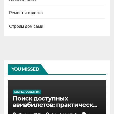
Ремонт и отделка
Строим дом сами
YOU MISSED
БИЗНЕС СОВЕТНИК
Поиск доступных
авиабилетов: практические
рекомендации
ИЮН 17, 2026
ARTTEATR24_R
0