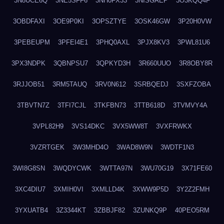
3N8UCE6Q
3NE5SFF6
3NH0FX33
3NISGAEP
3O3KQQ4F
3OBDFAXI
3OE9P0KI
3OPSZTYE
3OSK46GW
3P20H0VW
3PEBEUPM
3PFEI4E1
3PHQ0AXL
3PJX8KV3
3PWL81U6
3PX3NDPK
3QBNPSU7
3QPKYD3H
3R660UUO
3R8OBY8R
3RJJOB51
3RM5TAUQ
3RV0N612
3SRBQEDJ
3SXFZOBA
3TBVTN7Z
3TFI7CJL
3TKFBN73
3TTB618D
3TVMVY4A
3VPL82H9
3VS14DKC
3VX5WW8T
3VXFRWKX
3VZRTGEK
3W3MHD4O
3WAD8W9N
3WDTF1N3
3WI8G8SN
3WQDYCWK
3WTTA97N
3WU70G19
3X71FE60
3XC4DIU7
3XMIH0VI
3XMLLD4K
3XWW9P5D
3Y2Z2FMH
3YXUATB4
3Z3344KT
3ZBBJF82
3ZUNKQ9P
40PEO5RM