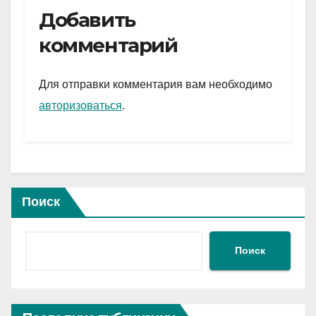
e
er
at
ail
р
Добавить
gr
s
а
комментарий
a
A
в
m
p
и
Для отправки комментария вам необходимо
p
ть
авторизоваться
.
Поиск
Поиск