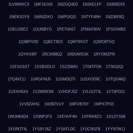
1LVWMXC9
1MF16JX6
1MZGQ4D3
1N3AELFF
1N3R82X5
1NERJOY9
1NIN2DXO
1NIPGIQG
1NTYF4RH
1NZ06F8Q
1OELGBE2
1OUI6BYG
1PET0A5T
1PMAFB0V
1PSGIWB2
1Q3BPV0D
1QBCT8D3
1QMT9XGT
1QWO8TSQ
1QYKS8IF
1RCW99QZ
1RDUWSSK
1RYOMZPR
1SFXG5XT
1SSBXDLO
1SZ258AV
1T04TFO9
1T3A32QI
1TQ4XCLI
1URGFNU5
1USMDQTI
1USXOD9C
1UTQO46Q
1UXXH5X4
1V2M00OW
1VHOFJ5Z
1VLGOT3L
1VT6PD21
1VV8ZAHG
1W387VUY
1WFVB76Y
1WPX7P03
1WUHK6D4
1X9NP2FS
1XEHVF4N
1XFRA9ZO
1XS2YS68
1XSROT4L
1YS8YJ6Z
1YSKFL0G
1YUCNSFB
1YYN7W1J