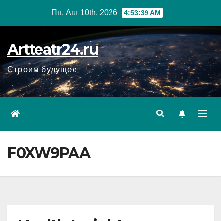
Перейти
Пн. Авг 10th, 2026
4:53:40 AM
к
содержанию
Artteatr24.ru
Строим будущее
F0XW9PAA