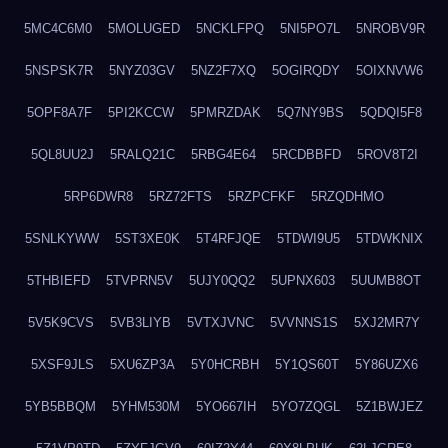
5MC4C6M0
5MOLUGED
5NCKLFPQ
5NI5PO7L
5NROBV9R
5NSPSK7R
5NYZ03GV
5NZ2F7XQ
5OGIRQDY
5OIXNVW6
5OPF8A7F
5PI2KCCW
5PMRZDAK
5Q7NY9BS
5QDQI5F8
5QL8UU2J
5RALQ21C
5RBG4E64
5RCDBBFD
5ROV8T2I
5RP6DWR8
5RZ72FTS
5RZPCFKF
5RZQDHMO
5SNLKYWW
5ST3XE0K
5T4RFJQE
5TDWI9U5
5TDWKNIX
5THBIEFD
5TVPRN5V
5UJY0QQ2
5UPNX603
5UUMB8OT
5V5K9CVS
5VB3LIYB
5VTXJVNC
5VVNNS1S
5XJ2MR7Y
5XSF9JLS
5XU6ZP3A
5Y0HCRBH
5Y1QS60T
5Y86UZX6
5YB5BBQM
5YHM530M
5YO667IH
5YO7ZQGL
5Z1BWJEZ