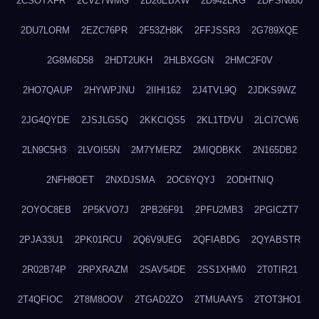
2CSOTXFR
2CVZ7WMG
2D26EBXW
2D942LRG
2DPSN680
2DU7LORM
2EZC76PR
2F53ZH8K
2FFJSSR3
2G789XQE
2G8M6D58
2HDT2UKH
2HLBXGGN
2HMC2F0V
2HO7QAUP
2HYWPJNU
2IIHI162
2J4TVL9Q
2JDKS9WZ
2JG4QYDE
2JSJLGSQ
2KKCIQS5
2KL1TDVU
2LCI7CW6
2LN9C5H3
2LVOI55N
2M7YMERZ
2MIQDBKK
2N165DB2
2NFH8OET
2NXDJSMA
2OC6YQYJ
2ODHTNIQ
2OYOC8EB
2P5KVO7J
2PB26F91
2PFU2MB3
2PGICZT7
2PJA33U1
2PK01RCU
2Q6V9UEG
2QFIABDG
2QYABSTR
2R02B74P
2RPXRAZM
2SAV54DE
2SS1XHM0
2T0TIR21
2T4QFIOC
2T8M8OOV
2TGAD2ZO
2TMUAAY5
2TOT3HO1