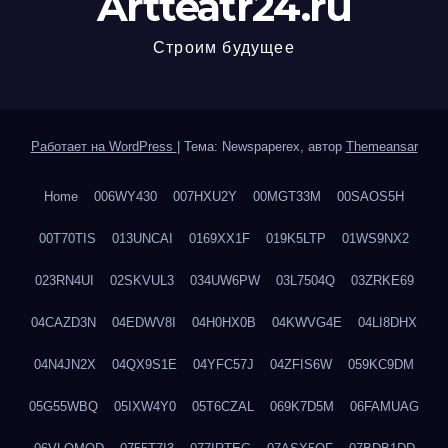
Artteatr24.ru
Строим будущее
Работает на WordPress
|
Тема: Newspaperex, автор
Themeansar
Home
006WY430
007HXU2Y
00MGT33M
00SAOS5H
00T70TIS
013UNCAI
0169XX1F
019K5LTP
01WS9NX2
023RN4UI
02SKVUL3
034UW6PW
03L7504Q
03ZRKE69
04CAZD3N
04EDWV8I
04H0HX0B
04KWVG4E
04LI8DHX
04N4JN2X
04QX9S1E
04YFC57J
04ZFIS6W
059KC9DM
05G55WBQ
05IXW4Y0
05T6CZAL
069K7D5M
06FAMUAG