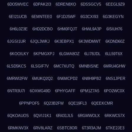
6DO5WVEC
6DPAK2I3
6DREN8XO
6DSSGCV5
6EEGL9Z9
6EI21UCB
6EMNTEE0
6F1DJ5WF
6G3CXI93
6G3KEGYN
6H6L0Z3E
6HD2DCBO
6HM0FQJT
6HWL9A3P
6I5IUH76
6JGSI1UR
6JQL3WKJ
6K3EBPX1
6K3WDMWT
6KDND60Z
6KOOILKY
6KPMGXPJ
6LGMA8OZ
6LI78JDL
6LL59T6X
6LSD5KCS
6LSGIF7V
6MC7XUTQ
6MNBISNE
6MRU4GHW
6MRWI2FW
6MUKQ2Q2
6N6MCPD2
6N8H9PB2
6NS1JPER
6NTR3U7I
6OXMG49D
6PHYGAFF
6PM1Z7A5
6PO2WC0X
6PPNPOF5
6Q23B2FW
6QE19FL3
6QEEKCMR
6QKOAUOS
6QVIJ1K1
6R431JL5
6RGMWOLX
6RKWC57X
6RMKNV3X
6RV8LARZ
6SBTC8OR
6T3R3AJM
6TKE2JE3