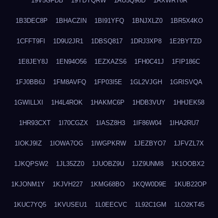
19V5GFDB
19YDYQRW
1AU5Q96D
1AXWRT6R
1B3DEC8P
1BHACZIN
1BI91YFQ
1BNJXLZ0
1BR5X4KO
1CFFT9FI
1D9U2JR1
1DBSQ817
1DRJ3XP8
1E2BYTZD
1E8JEY8J
1EN94O56
1EZXAZS6
1FH0C41J
1FIP186C
1FJ0BB6J
1FM8AVFQ
1FP03I5E
1GL2VJGH
1GRISVQA
1GWILLXI
1H4L4ROK
1HAKMC6P
1HDB3VUY
1HHJEK58
1HR93CXT
1I70CGZX
1IASZ8H3
1IF86W04
1IHA2RU7
1IOKJ9IZ
1IOWA7OG
1IWGPKRW
1JEZBYO7
1JFVZL7X
1JKQPSW2
1JL35ZZ0
1JUOBZ9U
1JZ9UNM8
1K1OOBX2
1KJONM1Y
1KJVH227
1KMG68BO
1KQW0D9E
1KUB22OP
1KUC7YQ5
1KVUSEU1
1L0EECVC
1L92C1GM
1LO2KT45