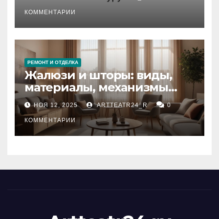
стихийных бедствий на
тезауруса
КОММЕНТАРИИ
РЕМОНТ И ОТДЕЛКА
Жалюзи и шторы: виды,
материалы, механизмы
управления и уход
НОЯ 12, 2025
ARTTEATR24_R
0
КОММЕНТАРИИ