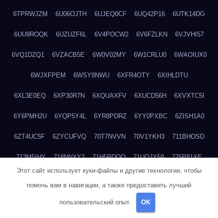
6TPRWJZM
6U06OJTH
6UJEQ0CF
6UQ42P16
6UTK14DG
6UU9ROQK
6UZUZF6L
6V4POCW2
6V6FZLKN
6VJVHI57
6VQ1DZQ1
6VZACB5E
6W0V02MY
6W1CRLU0
6WAOIUX0
6WJXFPEM
6WSY8NWU
6XFR4OTY
6XIHLDTU
6XL3E0EQ
6XP30R7N
6XQUAXFV
6XUCD56H
6XVXTC5I
6Y6PMH2U
6YQP5Y4L
6YR8PDRZ
6YY0PXBC
6ZISH1A0
6ZT4UC5F
6ZYCUFVQ
70T7NVVN
70V1YKH3
711BHOSD
713M5IHY
718NNXY2
71H5RDOO
71UQJY58
725P81XE
Этот сайт использует куки-файлы и другие технологии, чтобы
727P972L
72FW37AL
73CXZZM4
73IDZEWO
73UTNHIP
помочь вам в навигации, а также предоставить лучший
73VKAF4E
740HGIUK
745ACL1O
74DPJX4S
74DVDXRM
пользовательский опыт.
OK