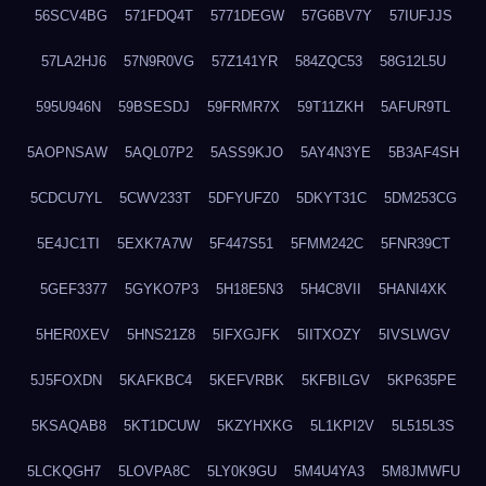
56SCV4BG
571FDQ4T
5771DEGW
57G6BV7Y
57IUFJJS
57LA2HJ6
57N9R0VG
57Z141YR
584ZQC53
58G12L5U
595U946N
59BSESDJ
59FRMR7X
59T11ZKH
5AFUR9TL
5AOPNSAW
5AQL07P2
5ASS9KJO
5AY4N3YE
5B3AF4SH
5CDCU7YL
5CWV233T
5DFYUFZ0
5DKYT31C
5DM253CG
5E4JC1TI
5EXK7A7W
5F447S51
5FMM242C
5FNR39CT
5GEF3377
5GYKO7P3
5H18E5N3
5H4C8VII
5HANI4XK
5HER0XEV
5HNS21Z8
5IFXGJFK
5IITXOZY
5IVSLWGV
5J5FOXDN
5KAFKBC4
5KEFVRBK
5KFBILGV
5KP635PE
5KSAQAB8
5KT1DCUW
5KZYHXKG
5L1KPI2V
5L515L3S
5LCKQGH7
5LOVPA8C
5LY0K9GU
5M4U4YA3
5M8JMWFU