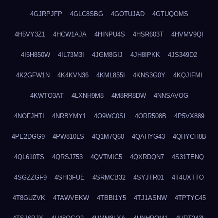
4GJRPJFP
4GLC8SBG
4GOTUJAD
4GTUQOMS
4H5VY3Z1
4HCW1AJA
4HINPU4S
4HSR603T
4HVMV9QI
4I5H850W
4IL73M3I
4JGM8GIJ
4JH8IPKK
4JS349D2
4K2GFW1N
4K4KVN36
4KML855I
4KNS3G0Y
4KQJIFMI
4KWTO3AT
4LXNH9M8
4M8RR8DW
4NNSAVOG
4NOFJHTI
4NRBYMY1
4O9WC0SL
4ORR508B
4P5VX889
4PE2DGG9
4PW810LS
4Q1M7Q60
4QAHYG43
4QHYCH8B
4QL610TS
4QRSJ753
4QVTMIC5
4QXRDQN7
4S31TENQ
4SGZZGF9
4SHI3FUE
4SRMCB32
4SYJTR01
4T4UXTTO
4T8GUZVK
4TAWVEKW
4TBBI1Y5
4TJ1ASNW
4TPTYC45