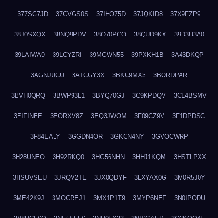
377SG7JD
37CVGS0S
37IHO75D
37JQKID8
37X9FZP9
38J0SXQX
38NQ9PDV
38O70PCO
38QUD9KX
39D3U3A0
39LAIWA9
39LCYZRI
39MGWN55
39PXKH1B
3A43DKQP
3AGNJUCU
3ATCGY3X
3BKC9MX3
3BORDPAR
3BVH0QRQ
3BWP93L1
3BYQ70GJ
3C9KPDQV
3CL4BSMV
3EIFINEE
3EORXV8Z
3EQ3JWOM
3F09CZ9V
3F1DPDSC
3F84EALY
3GGDN4OR
3GKCN4NY
3GVOCWRP
3H28UNEO
3H92RKQ0
3HG56NHN
3HHJ1KQM
3HSTLPXX
3HSUVSEU
3JRQV2TE
3JX0QDYF
3LXYAX0G
3M0R5J0Y
3ME42K9J
3MOCREJ1
3MX1P1T9
3MYP6NEF
3N0IPODU