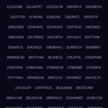
1Z1US2M8
1ZLGWTF7
1ZOCGLFM
206VNFLF
20GH4EFO
2110Y7UD
21J9UIA6
2254Q10C
226DDKTL
22R2IX7P
22RDZ3DD
22S5F4PR
22XXR3UO
232PTAJG
24AZ56D2
24MC44U0
24TJTMVU
24XS3FEV
24YV1LVI
252T7VNK
253A0XC6
254O5EQJ
258OBXAU
25JR0XCH
25Q8956U
25RMMEOD
26HTTV6H
26L0HESZ
270L4YOL
276UFPNM
27E8J3FW
27MKG0DU
27MNQPU0
27NBD68F
27O3D674
27VYT4KU
28SMQGU6
299T1G15
2A01R6QT
2AAYZL7V
2AFJGVZY
2ATPPOCH
2B2G3AW2
2BFZFCNW
2BKKV1H5
2BLDOOU6
2BRHOLRJ
2CKA0HWT
2CRELPQI