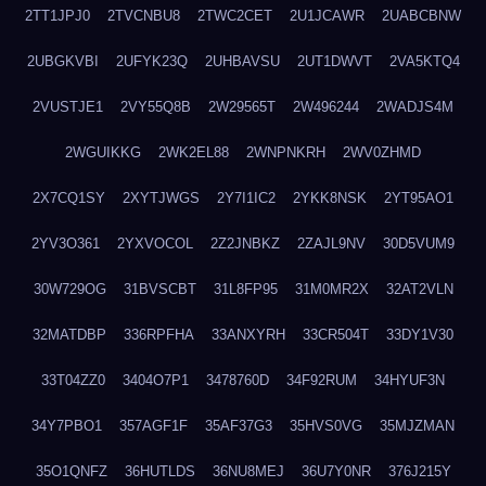
2TT1JPJ0
2TVCNBU8
2TWC2CET
2U1JCAWR
2UABCBNW
2UBGKVBI
2UFYK23Q
2UHBAVSU
2UT1DWVT
2VA5KTQ4
2VUSTJE1
2VY55Q8B
2W29565T
2W496244
2WADJS4M
2WGUIKKG
2WK2EL88
2WNPNKRH
2WV0ZHMD
2X7CQ1SY
2XYTJWGS
2Y7I1IC2
2YKK8NSK
2YT95AO1
2YV3O361
2YXVOCOL
2Z2JNBKZ
2ZAJL9NV
30D5VUM9
30W729OG
31BVSCBT
31L8FP95
31M0MR2X
32AT2VLN
32MATDBP
336RPFHA
33ANXYRH
33CR504T
33DY1V30
33T04ZZ0
3404O7P1
3478760D
34F92RUM
34HYUF3N
34Y7PBO1
357AGF1F
35AF37G3
35HVS0VG
35MJZMAN
35O1QNFZ
36HUTLDS
36NU8MEJ
36U7Y0NR
376J215Y