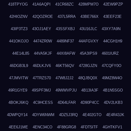
418TPYOG
41A6AQPI
41CR68ZC
428MPM7O
42EW9PZP
42HIOZNV
42QOZROE
437L5RRA
43BE766X
43EEF23E
43IP3TZ3
43OJ1AEY
43SSFXBJ
43U16JLC
43XY7A9N
441OKOJO
4474ZR0W
4489NF37
44AFGVXY
44CGH1H9
44E14L85
44VA5KJF
44XI8AFW
45A3IPS9
4601IURZ
46DGB3L9
46DLKJV6
46KT56QV
4728GJZN
47CQFY0O
47JMVITW
47TRZS70
47W8J2J2
48QJBQ0X
49MZ8W4O
49R1GYE9
49SPF3MJ
49WWVPJU
4B13IA3F
4B1N5SGO
4BOKJ6KQ
4C9HCESS
4D64LFAR
4D90P4CC
4DV2LKB3
4DWPQY14
4DYW6NWM
4DZ5J3RQ
4E402GTO
4E4R43JK
4EE6J1ME
4ENC34CO
4F88GRG8
4FDT5ITF
4GHTKFV1