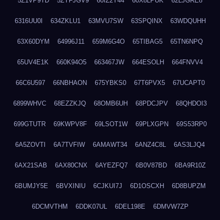
5Z1VP9TD
5ZYFJGV9
60IZ2Y44
60X8LPUK
62LJGRE8
6316UU0I
634ZKLU1
63MVU7SW
63SPQINX
63WDQUHH
63X60DYM
64996J11
659M6G4O
65TIBAG5
65TN6NPQ
65UV4E1K
660K94O5
663467JW
664ESOLH
664FNVV4
66C6U597
66NBHAON
675YBKS0
67T6PVX5
67UCAPT0
6899WHVC
68EZZKJQ
68OMB6UH
68PDCJPV
68QHDOI3
699GTUTR
69KWPV8F
69LSOT1W
69PLXGPN
69S53RP0
6A5ZOVTI
6A7TVFIW
6AMAWT34
6ANZ4C8L
6AS3LJQ4
6AX21SAB
6AX80CNX
6AYEZFQ7
6B0V87BD
6BA9R10Z
6BUMJY5E
6BVXINIU
6CJKUI7J
6D1OSCXH
6D8BUPZM
6DCMVTHM
6DDK07UL
6DEL198E
6DMVW7ZP