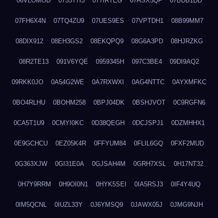
06VLOMOD
0755T7I3
077IRTEG
07ASX5QF
07BDB1DD
07FH6X4N
07TQ4ZU9
07UES9ES
07VPTDH1
08B99MM7
08DIX912
08EH3GS2
08EKQPQ9
08G6A3PD
08HJRZKG
08R2TE13
091V6YQE
0959345H
097C3BE4
09DI9AQ2
09RKK0JO
0A54G2WE
0A7RXWXI
0AG4NTTC
0AYXMFKC
0BO4RLHU
0BOHM258
0BPJ04DK
0BSHJVOT
0C9RGFN6
0CA5T1U9
0CMYI0KC
0D38QEGH
0DCJSPJ1
0DZMHHX1
0E9GCHCU
0EZ05K4R
0FFYUM84
0FLIL6GQ
0FXF2MUD
0G363XJW
0GI31E0A
0GJSAH4M
0GRH7XSL
0H17NT32
0H7Y9RRM
0H9OI0N1
0HYK5SEI
0IA5RSJ3
0IF4Y4UQ
0IM5QCNL
0IUZL33Y
0J6YMSQ9
0JAWX05J
0JMG9NJH