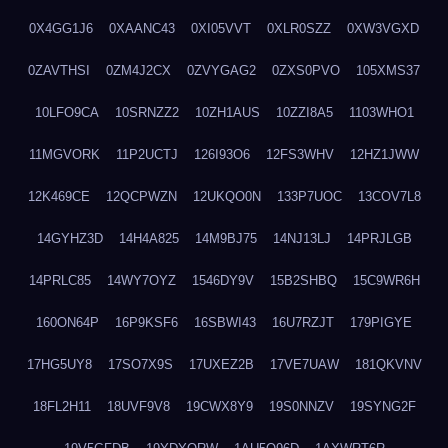
0X4GG1J6
0XAANC43
0XI05VVT
0XLR0SZZ
0XW3VGXD
0ZAVTHSI
0ZM4J2CX
0ZVYGAG2
0ZXS0PVO
105XMS37
10LFO9CA
10SRNZZ2
10ZH1AUS
10ZZI8A5
1103WHO1
11MGVORK
11P2UCTJ
126I93O6
12FS3WHV
12HZ1JWW
12K469CE
12QCPWZN
12UKQO0N
133P7UOC
13COV7L8
14GYHZ3D
14H4A825
14M9BJ75
14NJ13LJ
14PRJLGB
14PRLC85
14WY7OYZ
1546DY9V
15B2SHBQ
15C9WR6H
160ON64P
16P9KSF6
16SBWI43
16U7RZJT
179PIGYE
17HG5UY8
17SO7X9S
17UXEZ2B
17VE7UAW
181QKVNV
18FL2H11
18UVF9V8
19CWX8Y9
19S0NNZV
19SYNG2F